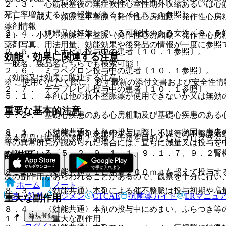
２．３． 心筋梗塞後の無症候性心室性期外収縮あるいは心
死亡率増加するとの報告がある］〔１５．１参照〕。
１）． 成人：頻脈性不整脈（発作性心房細動・発作性心房
薬剤情報
２．４． 妊婦又は妊娠している可能性のある女性〔９．５
２）． 小児：頻脈性不整脈（発作性心房細動・発作性心房
薬剤写真、用法用量、効能効果や後発品の情報が一度に参照
２．５． リトナビル投与中の患者〔１０．１参照〕。
効能・効果に関連する注意
一般名、製品名どちらでも検索可能！
２．６． ミラベグロン投与中の患者〔１０．１参照〕。
（効能又は効果に関連する注意）
※ ご使用いただく際に、必ず最新の添付文書および安全性情
２．７． テラプレビル投与中の患者〔１０．１参照〕。
５．１． 本剤は他の抗不整脈薬が使用できないか又は無効
重要な基本的注意
５．２． 基礎心疾患のある心房粗動及び基礎心疾患のある
８．１． 〈効能共通〉本剤の投与に際しては、頻回に患者
５．３． 小児等に本剤を使用する場合、小児等の不整脈治
※本製品は疾病の診断・治療・予防を目的としたプログラム
等の異常所見が認められた場合には、直ちに減量又は投与を
められている〔５．２、９．１．１、９．１．７、９．２腎
副作用
８．２． 〈効能共通〉１日用量２００ｍｇを超えて投与す
次の副作用があらわれることがあるので、観察を十分に行い
ホーム
ノート
８．３． 〈効能共通〉本剤による催不整脈は投与初期や増
表・計算
レジメン
CTCAE
抗菌薬ガイド
ERマニュ
重大な副作用
８．４． 〈効能共通〉本剤の投与中にめまい、ふらつき等
新規登録
１１．１． 重大な副作用