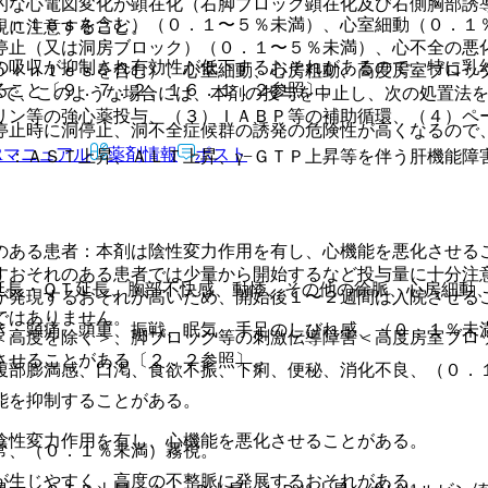
的な心電図変化が顕在化（右脚ブロック顕在化及び右側胸部誘
ｉｎｔｅｓを含む）（０．１〜５％未満）、心室細動（０．１
現に注意すること。
停止（又は洞房ブロック）（０．１〜５％未満）、心不全の悪
の吸収が抑制され有効性が低下するおそれがあるので、特に乳
ｏｉｎｔｅｓを含む）、心室細動、心房粗動、高度房室ブロッ
ること〔９．７．２、１６．１．２参照〕。
ので、このような場合には、本剤の投与を中止し、次の処置法
リン等の強心薬投与、（３）ＩＡＢＰ等の補助循環、（４）ペ
停止時に洞停止、洞不全症候群の誘発の危険性が高くなるので
Rマニュアル
薬剤情報
ポスト
）：ＡＳＴ上昇、ＡＬＴ上昇、γ−ＧＴＰ上昇等を伴う肝機能障
のある患者：本剤は陰性変力作用を有し、心機能を悪化させる
すおそれのある患者では少量から開始するなど投与量に十分注
延長・ＱＴ延長、胸部不快感、動悸、その他の徐脈、心房細動
が発現するおそれが高いため、開始後１〜２週間は入院させる
ではありません。
き、頭痛、頭重、振戦、眠気、手足のしびれ感、（０．１％未
＜高度を除く＞、脚ブロック等の刺激伝導障害＜高度房室ブロ
させることがある〔２．２参照〕。
腹部膨満感、口渇、食欲不振、下痢、便秘、消化不良、（０．
能を抑制することがある。
陰性変力作用を有し、心機能を悪化させることがある。
常、（０．１％未満）霧視。
が生じやすく、高度の不整脈に発展するおそれがある。