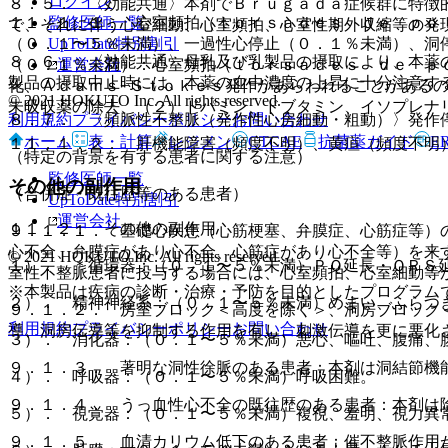
ログイン
８．５． 〈効能共通〉本剤でＢｒｕｇａｄａ症候群に特徴
監修医師一覧
１１．１．１． 心室頻拍（ｔｏｒｓａｄｅｓ ｄｅ ｐｏ
で、それに伴う心室細動、心室頻拍、心室性期外収縮等の発
UpToDate特別割引
（０．１〜５％未満）、一過性心停止（０．１％未満）、洞
８．６． 〈効能共通〉母乳及び乳製品の摂取により、本薬
運営会社
（０．１％未満）：心室頻拍（ｔｏｒｓａｄｅｓ ｄｅ ｐ
製品の摂取中止時には、本薬の血中濃度の上昇に十分注意す
化、Ａｄａｍｓ−Ｓｔｏｋｅｓ発作があらわれることがある
© 2021 HOKUTO Inc. All rights reserved.
未吸収薬の除去、（２）ドパミン、ドブタミン、イソプレナ
利用規約
プライバシーポリシー
お問い合わせ
８．７． 〈頻脈性不整脈（発作性心房細動・粗動）〉発作
ホーム
表・計算
レジメン
CTCAE
抗菌薬ガイド
E
１１．１．２． 肝機能障害（頻度不明）、黄疸（頻度不明
（特定の背景を有する患者に関する注意）
監修医師一覧
その他の副作用
（合併症・既往歴等のある患者）
UpToDate特別割引
運営会社
１１．２． その他の副作用
９．１．１． 基礎心疾患（心筋梗塞、弁膜症、心筋症等）
心不全、弁膜症があり心不全、心筋症があり心不全等）を来
© 2021 HOKUTO Inc. All rights reserved.
１）． ＊循環器：（０．１〜５％未満）ＰＱ延長・ＱＲＳ
室性不整脈患者に投与する場合には、心室頻拍、心室細動等
※本製品は疾病の診断・治療・予防を目的としたプログラム
２）． 精神神経系：（０．１〜５％未満）めまい、ふらつ
９．１．２． 房室ブロック＜高度を除く＞、洞房ブロック
利用規約
プライバシーポリシー
お問い合わせ
導、洞房伝導等を抑制する作用を有し、刺激伝導を更に悪化
３）． 消化器：（０．１〜５％未満）悪心、嘔吐、腹痛、
９．１．３． 著明な洞性徐脈のある患者：本剤は洞結節機
４）． 呼吸器：（０．１〜５％未満）呼吸困難。
９．１．４． うっ血性心不全の既往歴のある患者：本剤は
５）． 視覚器：（０．１〜５％未満）複視、羞明、視力異
９．１．５． 血清カリウム低下のある患者：催不整脈作用