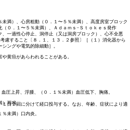
％未満）、心房粗動（０．１〜５％未満）、高度房室ブロック
化（０．１〜５％未満）、Ａｄａｍｓ−Ｓｔｏｋｅｓ発作
ク、一過性心停止、洞停止（又は洞房ブロック）、心不全悪
を考慮すること〔８．１、１３．２参照〕［（１）消化器から
ーシングや電気的除細動］。
害や黄疸があらわれることがある。
、血圧上昇、浮腫、（０．１％未満）血圧低下、胸痛。
満）耳鳴。
、１日２回に分けて経口投与する。なお、年齢、症状により適
１％未満）口内炎。