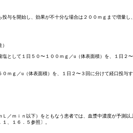
ら投与を開始し、効果が不十分な場合は２００ｍｇまで増量し
性）
酸塩として１日５０〜１００ｍｇ／u（体表面積）を、１日２
５０ｍｇ／u（体表面積）を、１日２〜３回に分けて経口投与
ｍＬ／ｍｉｎ以下）をともなう患者では、血漿中濃度が予測以
．１、１６．５参照〕。