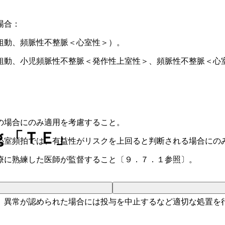
場合：
粗動、頻脈性不整脈＜心室性＞）。
粗動、小児頻脈性不整脈＜発作性上室性＞、頻脈性不整脈＜心
の場合にのみ適用を考慮すること。
ｇ「ＴＥ」
心室頻拍では、有益性がリスクを上回ると判断される場合にの
療に熟練した医師が監督すること〔９．７．１参照〕。
、異常が認められた場合には投与を中止するなど適切な処置を