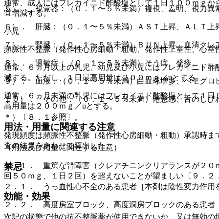
通常、成人にはフレカイニド酢酸塩として１日１００ｍｇか
５）． 視覚器：（０．１〜５％未満）複視、羞明、視力異
宜増減する。
６）． 肝臓：（０．１〜５％未満）ＡＳＴ上昇、ＡＬＴ上昇
小児
７）． 腎臓：（０．１〜５％未満）ＢＵＮ上昇、血清クレ
頻脈性不整脈（発作性心房細動・粗動、発作性上室性、心室
８）． 過敏症：（０．１〜５％未満）そう痒、発疹。
通常、６ヵ月以上の乳児、幼児及び小児にはフレカイニド酢
減する。ただし、１日最高用量は２００ｍｇ／uとする。
９）． 血液：（０．１〜５％未満）白血球増多、ヘモグロ
通常、６ヵ月未満の乳児にはフレカイニド酢酸塩として１日
１０）． その他：（０．１〜５％未満）倦怠感、舌のしび
高用量は２００ｍｇ／uとする。
＊）〔８．１参照〕。
用法・用量に関連する注意
発現頻度は頻脈性不整脈（発作性心房細動・粗動）承認時ま
査の結果をあわせて算出した。
（用法及び用量に関連する注意）
７．１． 重篤な腎障害（クレアチニンクリアランスが２０
禁忌
回５０ｍｇ、１日２回）を超えないことが望ましい〔９．２
２．１． うっ血性心不全のある患者［本剤は陰性変力作用
効能・効果
２．２． 高度房室ブロック、高度洞房ブロックのある患者
次記の状態で他の抗不整脈薬が使用できないか、又は無効の