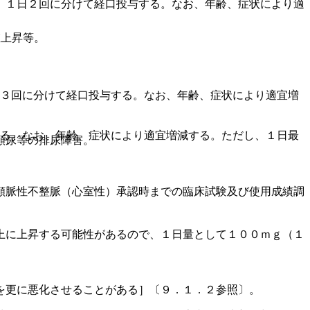
、１日２回に分けて経口投与する。なお、年齢、症状により適
値上昇等。
〜３回に分けて経口投与する。なお、年齢、症状により適宜増
する。なお、年齢、症状により適宜増減する。ただし、１日最
頻尿等の排尿障害。
頻脈性不整脈（心室性）承認時までの臨床試験及び使用成績調
上に上昇する可能性があるので、１日量として１００ｍｇ（１
を更に悪化させることがある］〔９．１．２参照〕。