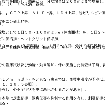
ら投与を開始し、効果が不十分な場合は２００ｍｇまで増量し
常、（０．１％未満）霧視。
、γ−ＧＴＰ上昇、Ａｌ−Ｐ上昇、ＬＤＨ上昇、総ビリルビン
アチニン値上昇等。
性）
酸塩として１日５０〜１００ｍｇ／u（体表面積）を、１日２
ビン値増加・ヘマトクリット値増加。
５０ｍｇ／u（体表面積）を、１日２〜３回に分けて経口投与
れ感、苦味感・味覚異常、顔面潮紅、発汗、（０．１％未満）
での臨床試験及び効能・効果追加に伴い実施した調査終了時、
ｍＬ／ｍｉｎ以下）をともなう患者では、血漿中濃度が予測以
．１、１６．５参照〕。
を有し、心不全症状を更に悪化させることがある］。
［本剤は房室伝導、洞房伝導を抑制する作用を有し、刺激伝導
場合：