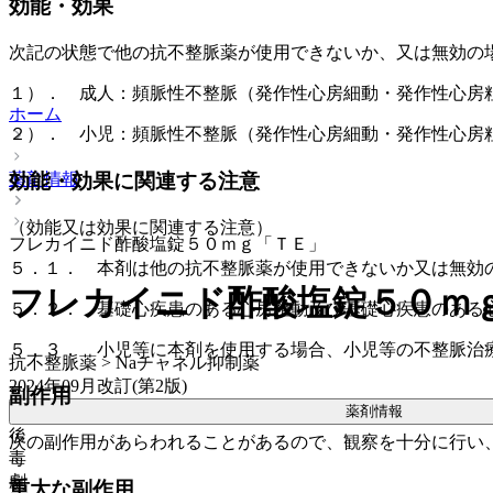
効能・効果
次記の状態で他の抗不整脈薬が使用できないか、又は無効の
１）． 成人：頻脈性不整脈（発作性心房細動・発作性心房
ホーム
２）． 小児：頻脈性不整脈（発作性心房細動・発作性心房
薬剤情報
効能・効果に関連する注意
（効能又は効果に関連する注意）
フレカイニド酢酸塩錠５０ｍｇ「ＴＥ」
５．１． 本剤は他の抗不整脈薬が使用できないか又は無効
フレカイニド酢酸塩錠５０ｍ
５．２． 基礎心疾患のある心房粗動及び基礎心疾患のある
５．３． 小児等に本剤を使用する場合、小児等の不整脈治
抗不整脈薬 > Naチャネル抑制薬
2024年09月改訂(第2版)
副作用
薬剤情報
後
次の副作用があらわれることがあるので、観察を十分に行い
毒
劇
重大な副作用