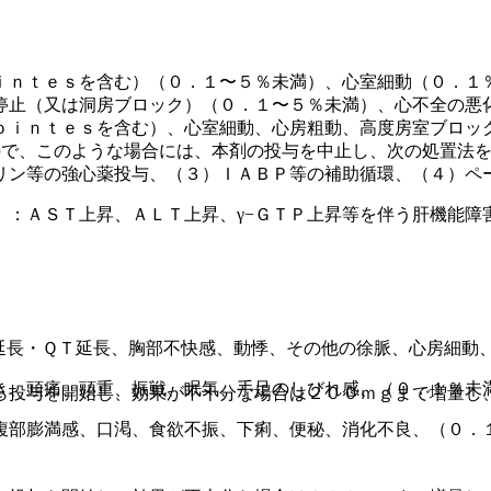
ｉｎｔｅｓを含む）（０．１〜５％未満）、心室細動（０．１
停止（又は洞房ブロック）（０．１〜５％未満）、心不全の悪
ｏｉｎｔｅｓを含む）、心室細動、心房粗動、高度房室ブロッ
ので、このような場合には、本剤の投与を中止し、次の処置法
リン等の強心薬投与、（３）ＩＡＢＰ等の補助循環、（４）ペ
）：ＡＳＴ上昇、ＡＬＴ上昇、γ−ＧＴＰ上昇等を伴う肝機能障
延長・ＱＴ延長、胸部不快感、動悸、その他の徐脈、心房細動
き、頭痛、頭重、振戦、眠気、手足のしびれ感、（０．１％未
ら投与を開始し、効果が不十分な場合は２００ｍｇまで増量し
腹部膨満感、口渇、食欲不振、下痢、便秘、消化不良、（０．