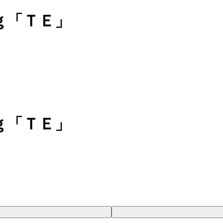
ｇ「ＴＥ」
ｇ「ＴＥ」