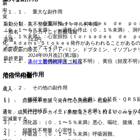
麻
向
１１．１． 重大な副作用
覚
１１．１．１． 心室頻拍（ｔｏｒｓａｄｅｓ ｄｅ ｐｏ
薬効分類
抗不整脈薬 > Naチャネル抑制薬
（０．１〜５％未満）、一過性心停止（０．１％未満）、洞
一般名
フレカイニド酢酸塩錠
（０．１％未満）：心室頻拍（ｔｏｒｓａｄｅｓ ｄｅ ｐ
薬価
14.4
円
化、Ａｄａｍｓ−Ｓｔｏｋｅｓ発作があらわれることがある
メーカー
トーアエイヨー
未吸収薬の除去、（２）ドパミン、ドブタミン、イソプレナ
2024年09月改訂(第2版)
最終更新
１１．１．２． 肝機能障害（頻度不明）、黄疸（頻度不明
添付文書のPDFはこちら
その他の副作用
用法・用量
１１．２． その他の副作用
成人
１）． ＊循環器：（０．１〜５％未満）ＰＱ延長・ＱＲＳ
１）． 頻脈性不整脈（発作性心房細動・粗動）
２）． 精神神経系：（０．１〜５％未満）めまい、ふらつ
通常、成人にはフレカイニド酢酸塩として１日１００ｍｇか
宜減量する。
３）． 消化器：（０．１〜５％未満）悪心、嘔吐、腹痛、
２）． 頻脈性不整脈（心室性）
４）． 呼吸器：（０．１〜５％未満）呼吸困難。