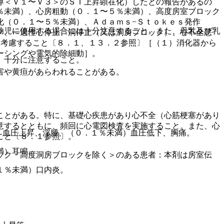
導＜Ｖ１〜Ｖ３＞のＳＴ上昇顕在化）したとの報告があるの
％未満）、心房粗動（０．１〜５％未満）、高度房室ブロック
化（０．１〜５％未満）、Ａｄａｍｓ−Ｓｔｏｋｅｓ発作
幼児に使用する場合には十分注意すること。また、母乳及び乳
ク、一過性心停止、洞停止（又は洞房ブロック）、心不全悪
を考慮すること〔８．１、１３．２参照〕［（１）消化器から
ーシングや電気的除細動］。
、十分に注意すること。
害や黄疸があらわれることがある。
ことがある。特に、基礎心疾患があり心不全（心筋梗塞があり
意するとともに、頻回に心電図検査を実施すること。また、心
、血圧上昇、浮腫、（０．１％未満）血圧低下、胸痛。
こと〔８．１参照〕。
満）耳鳴。
ック・高度洞房ブロックを除く＞のある患者：本剤は房室伝
１％未満）口内炎。