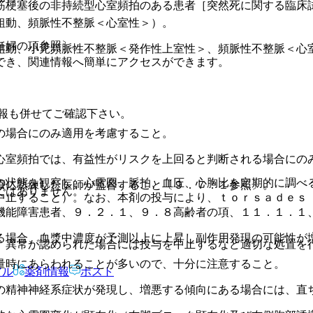
筋梗塞後の非持続型心室頻拍のある患者［突然死に関する臨床
粗動、頻脈性不整脈＜心室性＞）。
妊婦の項参照〕。
粗動、小児頻脈性不整脈＜発作性上室性＞、頻脈性不整脈＜心
でき、関連情報へ簡単にアクセスができます。
報も併せてご確認下さい。
の場合にのみ適用を考慮すること。
心室頻拍では、有益性がリスクを上回ると判断される場合にの
の状態を観察し、心電図、脈拍、血圧、心胸比を定期的に調べ
療に熟練した医師が監督すること〔９．７．１参照〕。
ではありません。
中止すること）。なお、本剤の投与により、ｔｏｒｓａｄｅｓ
機能障害患者、９．２．１、９．８高齢者の項、１１．１．１
る場合、血漿中濃度が予測以上に上昇し副作用発現の可能性が
、異常が認められた場合には投与を中止するなど適切な処置を
量時にあらわれることが多いので、十分に注意すること。
アル
薬剤情報
ポスト
の精神神経系症状が発現し、増悪する傾向にある場合には、直