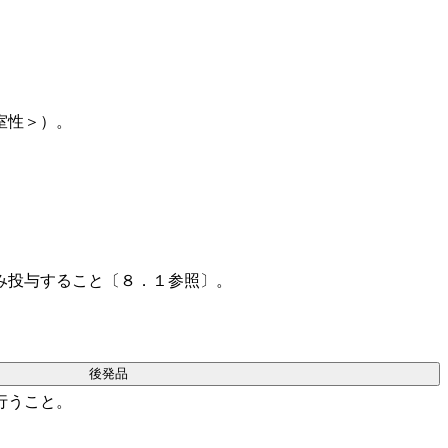
室性＞）。
み投与すること〔８．１参照〕。
後発品
行うこと。