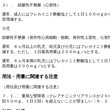
２）． 頻脈性不整脈（心室性）
通常、成人にはフレカイニド酢酸塩として１日１００ｍｇか
宜増減する。
小児
頻脈性不整脈（発作性心房細動・粗動、発作性上室性、心室
通常、６ヵ月以上の乳児、幼児及び小児にはフレカイニド酢
減する。ただし、１日最高用量は２００ｍｇ／uとする。
通常、６ヵ月未満の乳児にはフレカイニド酢酸塩として１日
高用量は２００ｍｇ／uとする。
用法・用量に関連する注意
（用法及び用量に関連する注意）
７．１． 重篤な腎障害（クレアチニンクリアランスが２０
回５０ｍｇ、１日２回）を超えないことが望ましい〔９．２