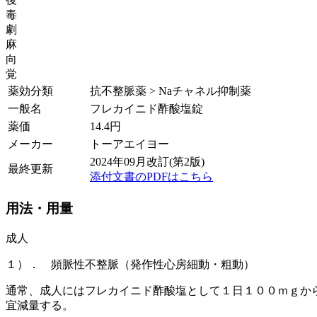
毒
劇
麻
向
覚
薬効分類
抗不整脈薬 > Naチャネル抑制薬
一般名
フレカイニド酢酸塩錠
薬価
14.4
円
メーカー
トーアエイヨー
2024年09月改訂(第2版)
最終更新
添付文書のPDFはこちら
用法・用量
成人
１）． 頻脈性不整脈（発作性心房細動・粗動）
通常、成人にはフレカイニド酢酸塩として１日１００ｍｇか
宜減量する。