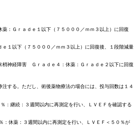
休薬：Ｇｒａｄｅ１以下（７５０００／ｍｍ３以上）に回復
ｄｅ１以下（７５０００／ｍｍ３以上）に回復後、１段階減量
末梢神経障害 Ｇｒａｄｅ４：休薬：Ｇｒａｄｅ２以下に回復
静注する。ただし、術後薬物療法の場合には、投与回数は１４
０％：継続：３週間以内に再測定を行い、ＬＶＥＦを確認する
％：休薬：３週間以内に再測定を行い、ＬＶＥＦ＜５０％が