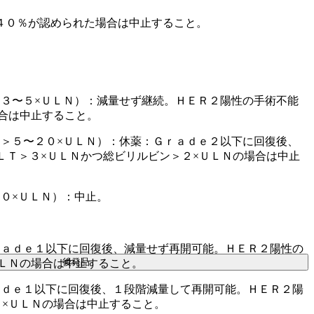
４０％が認められた場合は中止すること。
３〜５×ＵＬＮ）：減量せず継続。ＨＥＲ２陽性の手術不能
合は中止すること。
＞５〜２０×ＵＬＮ）：休薬：Ｇｒａｄｅ２以下に回復後、
ＬＴ＞３×ＵＬＮかつ総ビリルビン＞２×ＵＬＮの場合は中止
０×ＵＬＮ）：中止。
ｒａｄｅ１以下に回復後、減量せず再開可能。ＨＥＲ２陽性の
後発品
ＵＬＮの場合は中止すること。
ａｄｅ１以下に回復後、１段階減量して再開可能。ＨＥＲ２陽
２×ＵＬＮの場合は中止すること。