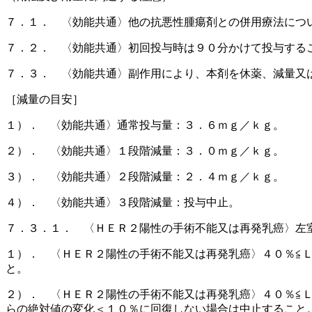
７．１． 〈効能共通〉他の抗悪性腫瘍剤との併用療法につ
７．２． 〈効能共通〉初回投与時は９０分かけて投与する
７．３． 〈効能共通〉副作用により、本剤を休薬、減量又
［減量の目安］
１）． 〈効能共通〉通常投与量：３．６ｍｇ／ｋｇ。
２）． 〈効能共通〉１段階減量：３．０ｍｇ／ｋｇ。
３）． 〈効能共通〉２段階減量：２．４ｍｇ／ｋｇ。
４）． 〈効能共通〉３段階減量：投与中止。
７．３．１． 〈ＨＥＲ２陽性の手術不能又は再発乳癌〉左
１）． 〈ＨＥＲ２陽性の手術不能又は再発乳癌〉４０％≦
と。
２）． 〈ＨＥＲ２陽性の手術不能又は再発乳癌〉４０％≦
らの絶対値の変化＜１０％に回復しない場合は中止すること