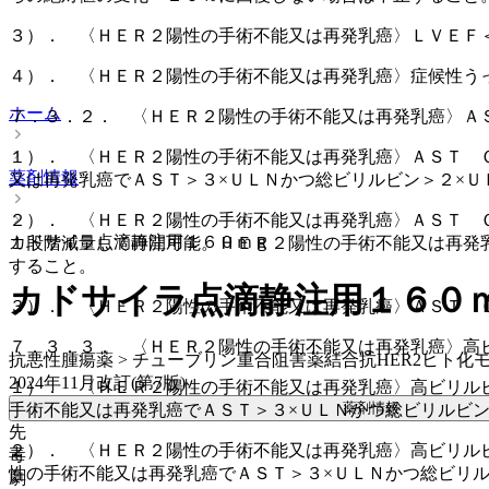
３）． 〈ＨＥＲ２陽性の手術不能又は再発乳癌〉ＬＶＥＦ
４）． 〈ＨＥＲ２陽性の手術不能又は再発乳癌〉症候性う
ホーム
７．３．２． 〈ＨＥＲ２陽性の手術不能又は再発乳癌〉Ａ
１）． 〈ＨＥＲ２陽性の手術不能又は再発乳癌〉ＡＳＴ 
薬剤情報
又は再発乳癌でＡＳＴ＞３×ＵＬＮかつ総ビリルビン＞２×Ｕ
２）． 〈ＨＥＲ２陽性の手術不能又は再発乳癌〉ＡＳＴ 
カドサイラ点滴静注用１６０ｍｇ
１段階減量して再開可能。ＨＥＲ２陽性の手術不能又は再発乳
すること。
カドサイラ点滴静注用１６０
３）． 〈ＨＥＲ２陽性の手術不能又は再発乳癌〉ＡＳＴ 
７．３．３． 〈ＨＥＲ２陽性の手術不能又は再発乳癌〉高
抗悪性腫瘍薬 > チューブリン重合阻害薬結合抗HER2ヒト化
2024年11月改訂(第7版)
１）． 〈ＨＥＲ２陽性の手術不能又は再発乳癌〉高ビリル
薬剤情報
手術不能又は再発乳癌でＡＳＴ＞３×ＵＬＮかつ総ビリルビン
先
２）． 〈ＨＥＲ２陽性の手術不能又は再発乳癌〉高ビリル
毒
性の手術不能又は再発乳癌でＡＳＴ＞３×ＵＬＮかつ総ビリル
劇