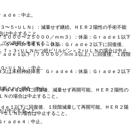
ｒａｄｅ：中止。
３〜５×ＵＬＮ）：減量せず継続。ＨＥＲ２陽性の手術不能
合は中止すること。
７５０００〜２５０００／ｍｍ３）：休薬：Ｇｒａｄｅ１以下
しての再開を考慮すること）。
＞５〜２０×ＵＬＮ）：休薬：Ｇｒａｄｅ２以下に回復後、
ＬＴ＞３×ＵＬＮかつ総ビリルビン＞２×ＵＬＮの場合は中止
ｒａｄｅ１以下（７５０００／ｍｍ３以上）に回復後、１段階
０×ＵＬＮ）：中止。
３又は末梢神経障害 Ｇｒａｄｅ４：休薬：Ｇｒａｄｅ２以下
診断された場合：中止。
ｒａｄｅ１以下に回復後、減量せず再開可能。ＨＥＲ２陽性の
ＵＬＮの場合は中止すること。
ａｄｅ１以下に回復後、１段階減量して再開可能。ＨＥＲ２陽
合は中止すること。
２×ＵＬＮの場合は中止すること。
Ｇｒａｄｅ４：中止。