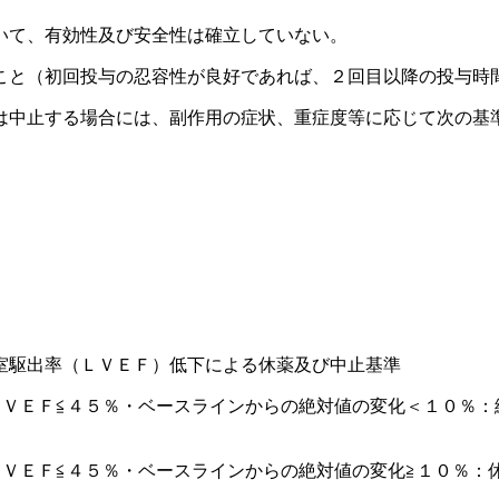
いて、有効性及び安全性は確立していない。
こと（初回投与の忍容性が良好であれば、２回目以降の投与時
は中止する場合には、副作用の症状、重症度等に応じて次の基
室駆出率（ＬＶＥＦ）低下による休薬及び中止基準
ＬＶＥＦ≦４５％・ベースラインからの絶対値の変化＜１０％：
ＬＶＥＦ≦４５％・ベースラインからの絶対値の変化≧１０％：
。