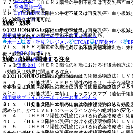
ログイン
７．３．４． 〈ＨＥＲ２陽性の手術不能又は再発乳癌〉血
監修医師一覧
ＵＬＮ：正常値上限。
UpToDate特別割引
１）． 〈ＨＥＲ２陽性の手術不能又は再発乳癌〉血小板減
運営会社
後、減量せず再開可能。
効能・効果
© 2021 HOKUTO Inc. All rights reserved.
２）． 〈ＨＥＲ２陽性の手術不能又は再発乳癌〉血小板減
利用規約
プライバシーポリシー
お問い合わせ
１）． ＨＥＲ２陽性の手術不能又は再発乳癌。
して再開可能。
ホーム
表・計算
レジメン
CTCAE
抗菌薬ガイド
E
２）． ＨＥＲ２陽性の乳癌における術後薬物療法。
７．３．５． 〈ＨＥＲ２陽性の手術不能又は再発乳癌〉末
監修医師一覧
後、減量せず再開可能。
効能・効果に関連する注意
UpToDate特別割引
７．３．６． 〈ＨＥＲ２陽性の乳癌における術後薬物療法
運営会社
（効能又は効果に関連する注意）
１）． 〈ＨＥＲ２陽性の乳癌における術後薬物療法〉ＬＶ
© 2021 HOKUTO Inc. All rights reserved.
５．１． 〈効能共通〉ＨＥＲ２陽性の検査は、十分な経験
※本製品は疾病の診断・治療・予防を目的としたプログラム
２）． 〈ＨＥＲ２陽性の乳癌における術後薬物療法〉４５
こと。
５．２． 〈効能共通〉本剤は、トラスツズマブ（遺伝子組
利用規約
プライバシーポリシー
お問い合わせ
３）． 〈ＨＥＲ２陽性の乳癌における術後薬物療法〉４５
５．３． 〈効能共通〉本剤の術前薬物療法における有効性
認められ、かつＬＶＥＦのベースラインからの絶対値の変化
５．４． 〈ＨＥＲ２陽性の乳癌における術後薬物療法〉術
４）． 〈ＨＥＲ２陽性の乳癌における術後薬物療法〉ＬＶ
５．５． 〈ＨＥＲ２陽性の乳癌における術後薬物療法〉臨
５）． 〈ＨＥＲ２陽性の乳癌における術後薬物療法〉@症
を十分に理解した上で、適応患者の選択を行うこと。