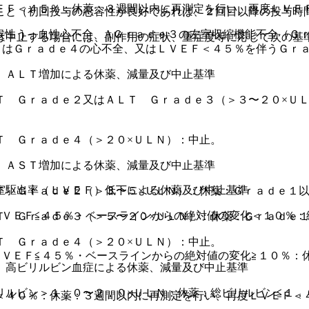
ＥＦ＜４５％：休薬：３週間以内に再測定を行い、再度ＬＶＥ
こと（初回投与の忍容性が良好であれば、２回目以降の投与時
候性うっ血性心不全、AＧｒａｄｅ３の左室収縮機能不全（Ｇ
は中止する場合には、副作用の症状、重症度等に応じて次の基
くはＧｒａｄｅ４の心不全、又はＬＶＥＦ＜４５％を伴うＧｒ
〉ＡＬＴ増加による休薬、減量及び中止基準
Ｔ Ｇｒａｄｅ２又はＡＬＴ Ｇｒａｄｅ３（＞３〜２０×Ｕ
Ｔ Ｇｒａｄｅ４（＞２０×ＵＬＮ）：中止。
〉ＡＳＴ増加による休薬、減量及び中止基準
室駆出率（ＬＶＥＦ）低下による休薬及び中止基準
Ｔ Ｇｒａｄｅ２（＞３〜５×ＵＬＮ）：休薬：Ｇｒａｄｅ１
ＬＶＥＦ≦４５％・ベースラインからの絶対値の変化＜１０％：
Ｔ Ｇｒａｄｅ３（＞５〜２０×ＵＬＮ）：休薬：Ｇｒａｄｅ
Ｔ Ｇｒａｄｅ４（＞２０×ＵＬＮ）：中止。
ＬＶＥＦ≦４５％・ベースラインからの絶対値の変化≧１０％：
〉高ビリルビン血症による休薬、減量及び中止基準
。
リルビン＞１．０〜２．０×ＵＬＮ：休薬：総ビリルビン≦１．
＜４０％：休薬：３週間以内に再測定を行い、再度ＬＶＥＦ＜