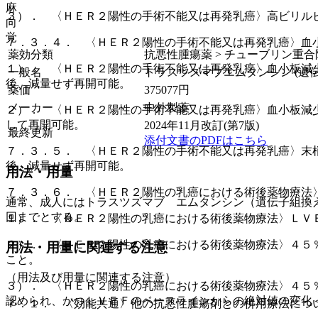
麻
３）． 〈ＨＥＲ２陽性の手術不能又は再発乳癌〉高ビリル
向
覚
７．３．４． 〈ＨＥＲ２陽性の手術不能又は再発乳癌〉血
薬効分類
抗悪性腫瘍薬 > チューブリン重
１）． 〈ＨＥＲ２陽性の手術不能又は再発乳癌〉血小板減
一般名
トラスツズマブエムタンシン (遺伝
後、減量せず再開可能。
薬価
375077
円
メーカー
中外製薬
２）． 〈ＨＥＲ２陽性の手術不能又は再発乳癌〉血小板減
して再開可能。
2024年11月改訂(第7版)
最終更新
添付文書のPDFはこちら
７．３．５． 〈ＨＥＲ２陽性の手術不能又は再発乳癌〉末
後、減量せず再開可能。
用法・用量
７．３．６． 〈ＨＥＲ２陽性の乳癌における術後薬物療法
通常、成人にはトラスツズマブ エムタンシン（遺伝子組換
回までとする。
１）． 〈ＨＥＲ２陽性の乳癌における術後薬物療法〉ＬＶ
２）． 〈ＨＥＲ２陽性の乳癌における術後薬物療法〉４５
用法・用量に関連する注意
こと。
（用法及び用量に関連する注意）
３）． 〈ＨＥＲ２陽性の乳癌における術後薬物療法〉４５
認められ、かつＬＶＥＦのベースラインからの絶対値の変化
７．１． 〈効能共通〉他の抗悪性腫瘍剤との併用療法につ