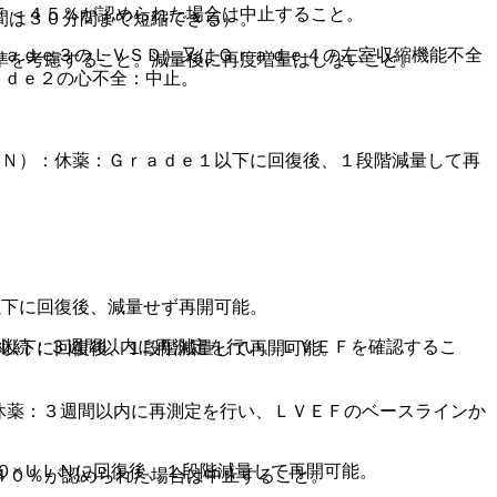
Ｆ＜４５％が認められた場合は中止すること。
間は３０分間まで短縮できる）。
ｒａｄｅ３のＬＶＳＤ）又はＧｒａｄｅ４の左室収縮機能不全
準を考慮すること。減量後に再度増量はしないこと。
ａｄｅ２の心不全：中止。
ＬＮ）：休薬：Ｇｒａｄｅ１以下に回復後、１段階減量して再
以下に回復後、減量せず再開可能。
継続：３週間以内に再測定を行い、ＬＶＥＦを確認するこ
１以下に回復後、１段階減量して再開可能。
休薬：３週間以内に再測定を行い、ＬＶＥＦのベースラインか
０×ＵＬＮに回復後、１段階減量して再開可能。
４０％が認められた場合は中止すること。