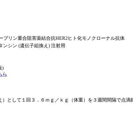
ューブリン重合阻害薬結合抗HER2ヒト化モノクローナル抗体
ンシン (遺伝子組換え) 注射用
版)
ちら
え）として１回３．６ｍｇ／ｋｇ（体重）を３週間間隔で点滴