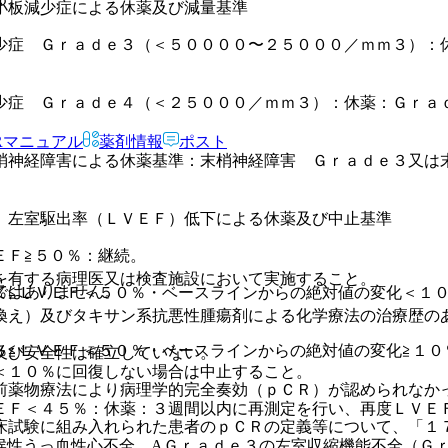
小板減少症による休薬及び減量基準
少症 Ｇｒａｄｅ３（＜５００００〜２５０００／ｍｍ３）：
少症 Ｇｒａｄｅ４（＜２５０００／ｍｍ３）：休薬：Ｇｒａ
Rマニュアル
薬剤情報
ポスト
梢神経障害による休薬基準：末梢神経障害 Ｇｒａｄｅ３又は
〉左室駆出率（ＬＶＥＦ）低下による休薬及び中止基準
ＥＦ≧５０％：継続。
を有する病理医又は検査施設において実施すること。
ではありません。
％≦ＬＶＥＦ＜５０％・ベースラインからの絶対値の変化＜１
換え）及びタキサン系抗悪性腫瘍剤による化学療法の治療歴の
％≦ＬＶＥＦ＜５０％・ベースラインからの絶対値の変化≧１０
及び安全性は確立していない。
＜１０％に回復しない場合は中止すること。
前薬物療法により病理学的完全奏効（ｐＣＲ）が認められなか
ＥＦ＜４５％：休薬：３週間以内に再測定を行い、再度ＬＶＥ
床試験に組み入れられた患者のｐＣＲの定義等について、「１
候性うっ血性心不全、AＧｒａｄｅ３の左室収縮機能不全（Ｇ