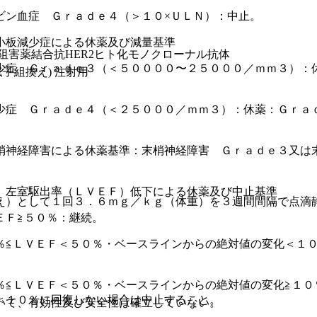
ビン血症 Ｇｒａｄｅ４（＞１０×ＵＬＮ）：中止。
小板減少症による休薬及び減量基準
合阻害薬結合抗HER2ヒト化モノクローナル抗体
少症 Ｇｒａｄｅ３（＜５００００〜２５０００／ｍｍ３）：
子組換え) 注射用
少症 Ｇｒａｄｅ４（＜２５０００／ｍｍ３）：休薬：Ｇｒａ
梢神経障害による休薬基準：末梢神経障害 Ｇｒａｄｅ３又は
〉左室駆出率（ＬＶＥＦ）低下による休薬及び中止基準
え）として１回３．６ｍｇ／ｋｇ（体重）を３週間間隔で点滴
ＥＦ≧５０％：継続。
％≦ＬＶＥＦ＜５０％・ベースラインからの絶対値の変化＜１
％≦ＬＶＥＦ＜５０％・ベースラインからの絶対値の変化≧１０
＜１０％に回復しない場合は中止すること。
いて、有効性及び安全性は確立していない。