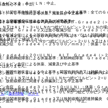
リルビン＞２．０×ＵＬＮ：中止。
っ血性心不全：中止。
法〉結節性再生性過形成（ＮＲＨ）による中止基準：全てのＧ
ＳＴ、ＡＬＴ増加による休薬、減量及び中止基準
法〉血小板減少症による休薬及び減量基準
でき、関連情報へ簡単にアクセスができます。
Ｇｒａｄｅ２（＞３〜５×ＵＬＮ）、ＡＬＴ Ｇｒａｄｅ２（＞
ＬＮ又はＡＬＴ＞３×ＵＬＮかつ総ビリルビン＞２×ＵＬＮの場
板減少症 Ｇｒａｄｅ２又は血小板減少症 Ｇｒａｄｅ３（＜
血小板減少症による２回目休薬後の再開においては１段階減量
Ｇｒａｄｅ３（＞５〜２０×ＵＬＮ）、ＡＬＴ Ｇｒａｄｅ３（
報も併せてご確認下さい。
癌でＡＳＴ＞３×ＵＬＮかつ総ビリルビン＞２×ＵＬＮ又はＡ
板減少症 Ｇｒａｄｅ４（＜２５０００／ｍｍ３）：休薬：Ｇ
Ｇｒａｄｅ４（＞２０×ＵＬＮ）、ＡＬＴ Ｇｒａｄｅ４（＞２
法〉末梢神経障害による休薬基準：末梢神経障害 Ｇｒａｄｅ
ビリルビン血症による休薬、減量及び中止基準
ではありません。
法〉間質性肺疾患による中止基準：間質性肺疾患又は肺臓炎と
ビン血症 Ｇｒａｄｅ２（＞１．５〜３×ＵＬＮ）：休薬：Ｇ
＞２×ＵＬＮ又はＡＬＴ＞３×ＵＬＮかつ総ビリルビン＞２×
法〉放射線療法に関連する肺臓炎による中止基準
ビン血症 Ｇｒａｄｅ３（＞３〜１０×ＵＬＮ）：休薬：Ｇｒ
線療法関連肺臓炎 Ｇｒａｄｅ２：標準治療にて回復しない場
ビン＞２×ＵＬＮ又はＡＬＴ＞３×ＵＬＮかつ総ビリルビン＞
アル
薬剤情報
ポスト
線療法関連肺臓炎 Ｇｒａｄｅ３又は放射線療法関連肺臓炎 
ビン血症 Ｇｒａｄｅ４（＞１０×ＵＬＮ）：中止。
る。