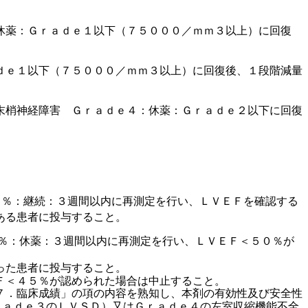
休薬：Ｇｒａｄｅ１以下（７５０００／ｍｍ３以上）に回復
ｄｅ１以下（７５０００／ｍｍ３以上）に回復後、１段階減量
末梢神経障害 Ｇｒａｄｅ４：休薬：Ｇｒａｄｅ２以下に回復
０％：継続：３週間以内に再測定を行い、ＬＶＥＦを確認する
ある患者に投与すること。
％：休薬：３週間以内に再測定を行い、ＬＶＥＦ＜５０％が
った患者に投与すること。
Ｆ＜４５％が認められた場合は中止すること。
７．臨床成績」の項の内容を熟知し、本剤の有効性及び安全性
ｒａｄｅ３のＬＶＳＤ）又はＧｒａｄｅ４の左室収縮機能不全