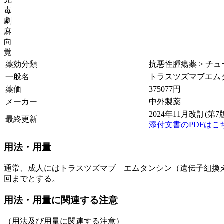
毒
劇
麻
向
覚
薬効分類
抗悪性腫瘍薬 > チ
一般名
トラスツズマブエムタ
薬価
375077
円
メーカー
中外製薬
2024年11月改訂(第7
最終更新
添付文書のPDFはこ
用法・用量
通常、成人にはトラスツズマブ エムタンシン（遺伝子組換
回までとする。
用法・用量に関連する注意
（用法及び用量に関連する注意）