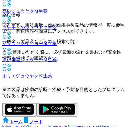
高砂ジュウヤクＭ
生薬
薬剤情報
薬剤写真、用法用量、効能効果や後発品の情報が一度に参照
トチモトのジュウヤク
生薬
でき、関連情報へ簡単にアクセスができます。
一般名、製品名どちらでも検索可能！
ジュウヤクダイコーＭ
生薬
※ ご使用いただく際に、必ず最新の添付文書および安全性
情報も併せてご確認下さい。
紀伊国屋ジュウヤクＭ
生薬
ホリエジュウヤクＫ
生薬
※本製品は疾病の診断・治療・予防を目的としたプログラム
ではありません。
ホーム
ノート