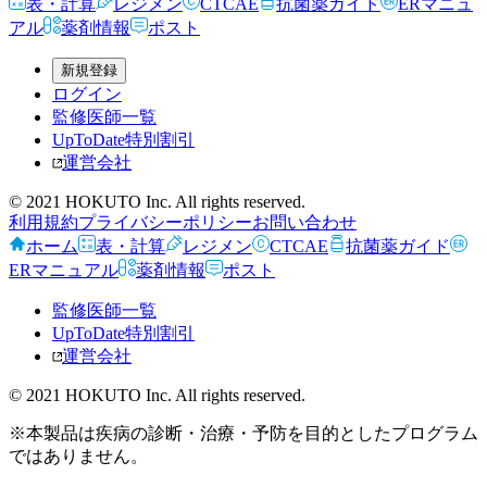
表・計算
レジメン
CTCAE
抗菌薬ガイド
ERマニュ
アル
薬剤情報
ポスト
新規登録
ログイン
監修医師一覧
UpToDate特別割引
運営会社
© 2021 HOKUTO Inc. All rights reserved.
利用規約
プライバシーポリシー
お問い合わせ
ホーム
表・計算
レジメン
CTCAE
抗菌薬ガイド
ERマニュアル
薬剤情報
ポスト
監修医師一覧
UpToDate特別割引
運営会社
© 2021 HOKUTO Inc. All rights reserved.
※本製品は疾病の診断・治療・予防を目的としたプログラム
ではありません。