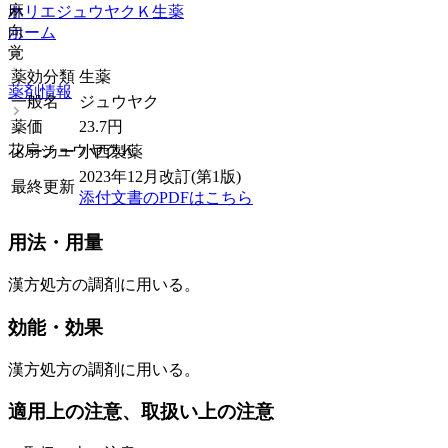
麻
ホリエジュウヤクＫ
生薬
向
ホーム
覚
薬効分類
生薬
薬剤情報
一般名
ジュウヤク
薬価
23.7
円
花扇ジュウヤクＫ
メーカー
小西製薬
2023年12月改訂(第1版)
最終更新
添付文書のPDFはこちら
用法・用量
漢方処方の調剤に用いる。
効能・効果
漢方処方の調剤に用いる。
適用上の注意、取扱い上の注意