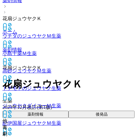
薬剤情報
花扇ジュウヤクＫ
ホーム
ウチダのジュウヤクＭ
生薬
薬剤情報
小島十薬Ｍ
生薬
花扇ジュウヤクＫ
高砂ジュウヤクＭ
生薬
花扇ジュウヤクＫ
トチモトのジュウヤク
生薬
生薬
ジュウヤクダイコーＭ
生薬
2023年12月改訂(第1版)
薬剤情報
後発品
他
紀伊国屋ジュウヤクＭ
生薬
毒
劇