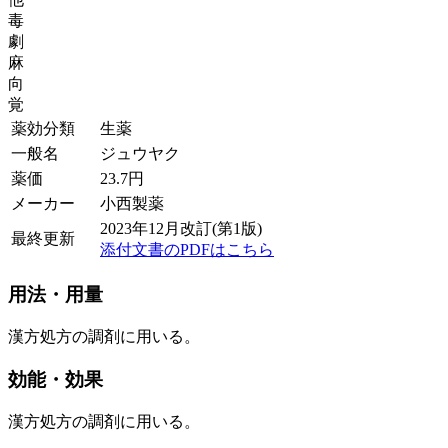
毒
劇
麻
向
覚
薬効分類
生薬
一般名
ジュウヤク
薬価
23.7
円
メーカー
小西製薬
2023年12月改訂(第1版)
最終更新
添付文書のPDFはこちら
用法・用量
漢方処方の調剤に用いる。
効能・効果
漢方処方の調剤に用いる。