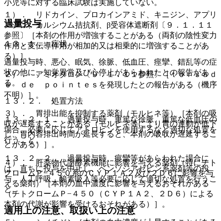
小児等に対する臨床試験は実施していない。
１）． リドカイン、プロカインアミド、キニジン、アプリ
過量投与
ンジン、カルシウム拮抗剤、β受容体遮断剤〔９．１．１１
参照〕［本剤の作用が増強することがある（両剤の陰性変力
１３．１． 症状
作用と変伝導作用が相加的又は相乗的に増強することがあ
る）］。
過量投与時、悪心、眠気、徐脈、低血圧、痙攣、錯乱等の症
状の他に、知覚異常及び心停止があらわれたとの報告があ
２）． アミオダロン〔９．１．１１参照〕［ｔｏｒｓａｄ
る。
ｅ ｄｅ ｐｏｉｎｔｅｓを発現したとの報告がある（機序
不明）］。
１３．２． 処置方法
３）． 胃排出能を抑制する薬剤（モルヒネ等）［本剤の吸
１３．２．１． 過量投与時、重篤な徐脈、重篤な低血圧の
収が遅延することがある（モルヒネ等により胃の運動が低下
場合、必要に応じてアトロピンを使用するなど適切な処置を
し、胃内容排出時間が延長すると、本剤の吸収が遅延するこ
行うこと。
とがある）］。
１３．２．２． 過量投与時、痙攣等があらわれた場合に
４）． 肝薬物代謝酵素機能に影響を与える薬剤（特にチト
は、直ちに投与を中止し、ベンゾジアゼピン系薬剤等の投
クロームＰ−４５０系のＣＹＰ１Ａ２及び２Ｄ６に影響を与
与、人工呼吸、酸素吸入等必要に応じて適切な処置を行うこ
える薬剤）［本剤の血中濃度に影響を与えるおそれがある
と。
（チトクロームＰ−４５０（ＣＹＰ１Ａ２、２Ｄ６）による
本剤の代謝が影響を受けるおそれがある）］。
適用上の注意、取扱い上の注意