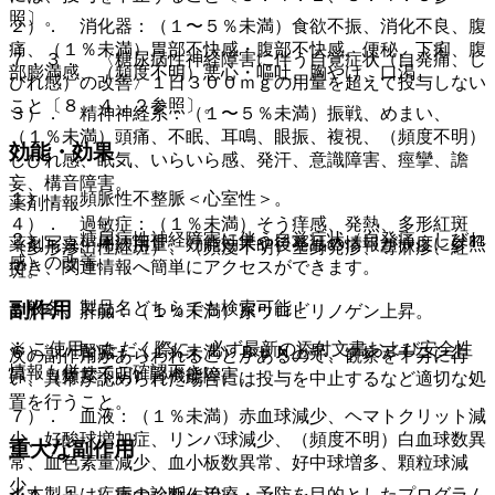
照〕。
２）． 消化器：（１〜５％未満）食欲不振、消化不良、腹
痛、（１％未満）胃部不快感・腹部不快感、便秘、下痢、腹
７．３． 〈糖尿病性神経障害に伴う自覚症状（自発痛、し
部膨満感、（頻度不明）悪心・嘔吐、胸やけ、口渇。
びれ感）の改善〉１日３００ｍｇの用量を超えて投与しない
こと〔８．４．２参照〕。
３）． 精神神経系：（１〜５％未満）振戦、めまい、
（１％未満）頭痛、不眠、耳鳴、眼振、複視、（頻度不明）
効能・効果
しびれ感、眠気、いらいら感、発汗、意識障害、痙攣、譫
妄、構音障害。
１）． 頻脈性不整脈＜心室性＞。
薬剤情報
４）． 過敏症：（１％未満）そう痒感、発熱、多形紅斑
２）． 糖尿病性神経障害に伴う自覚症状（自発痛、しびれ
薬剤写真、用法用量、効能効果や後発品の情報が一度に参照
（多形滲出性紅斑）、（頻度不明）全身発疹、蕁麻疹、紅
感）の改善。
でき、関連情報へ簡単にアクセスができます。
斑。
一般名、製品名どちらでも検索可能！
副作用
５）． 肝臓：（１％未満）尿ウロビリノゲン上昇。
※ ご使用いただく際に、必ず最新の添付文書および安全性
６）． 腎臓：（１％未満）ＢＵＮ上昇、クレアチニン上
次の副作用があらわれることがあるので、観察を十分に行
情報も併せてご確認下さい。
昇、（頻度不明）腎機能障害。
い、異常が認められた場合には投与を中止するなど適切な処
置を行うこと。
７）． 血液：（１％未満）赤血球減少、ヘマトクリット減
少、好酸球増加症、リンパ球減少、（頻度不明）白血球数異
重大な副作用
常、血色素量減少、血小板数異常、好中球増多、顆粒球減
少。
※本製品は疾病の診断・治療・予防を目的としたプログラム