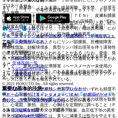
１１．１． 重大な副作用
ではありません。
８）． 泌尿器：（１％未満）排尿困難、尿失禁、（頻度不
１１．１．１． 中毒性表皮壊死症（Ｔｏｘｉｃ Ｅｐｉｄ
明）尿閉。
ｅｒｍａｌ Ｎｅｃｒｏｌｙｓｉｓ：ＴＥＮ）、皮膚粘膜眼
症候群（Ｓｔｅｖｅｎｓ−Ｊｏｈｎｓｏｎ症候群）（いずれ
９）． その他：（１％未満）咳、血清カリウム上昇、総コ
も頻度不明）、紅皮症（０．３％未満）〔８．２参照〕。
レステロール上昇、ほてり、（頻度不明）咽頭異和感、にが
ホーム
ノート
み、倦怠感、足のこわばり、脱力感、味覚異常。
表・計算
レジメン
CTCAE
抗菌薬ガイド
ERマニュ
１１．１．２． 過敏症症候群（頻度不明）：初期症状とし
アル
薬剤情報
ポスト
て発疹、発熱がみられ、さらにリンパ節腫脹、肝機能障害、
禁忌
白血球増加、好酸球増多、異型リンパ球出現等を伴う遅発性
新規登録
の重篤な過敏症状があらわれることがある（なお、発疹、発
２．１． 本剤の成分に対し過敏症の既往歴のある患者。
ログイン
熱、肝機能障害等の症状が再燃あるいは遷延化することがあ
監修医師一覧
る）。
２．２． 重篤な刺激伝導障害（ペースメーカー未使用の
UpToDate特別割引
２〜３度房室ブロック等）のある患者［刺激伝導障害の悪
また、過敏症症候群に伴い、１型糖尿病を発症しケトアシド
運営会社
化、心停止を来すことがある］。
ーシスに至った例も報告されている。
© 2021 HOKUTO Inc. All rights reserved.
重要な基本的注意
利用規約
プライバシーポリシー
お問い合わせ
１１．１．３． 心室頻拍、房室ブロック（いずれも頻度不
ホーム
表・計算
レジメン
CTCAE
抗菌薬ガイド
明）：心室頻拍（ｔｏｒｓａｄｅ ｄｅ ｐｏｉｎｔｅｓを
８．１． 本剤の投与に際しては、頻回に患者の状態を観察
含む）、房室ブロックがあらわれることがある。
ERマニュアル
薬剤情報
ポスト
し、心電図、脈拍、血圧、心胸比を定期的に調べること（Ｐ
１１．１．４． 腎不全（頻度不明）。
監修医師一覧
Ｑ延長、ＱＲＳ幅増大、ＱＴ延長、徐脈、血圧低下等の異常
UpToDate特別割引
所見が認められた場合には、直ちに減量又は投与を中止する