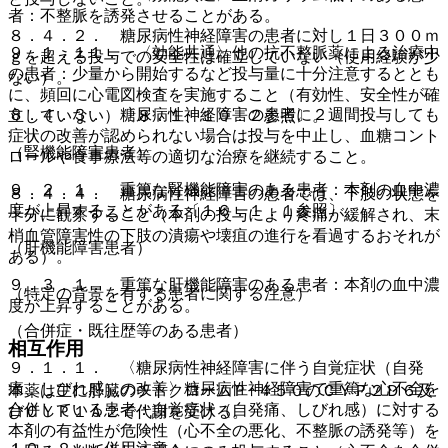
者：不整脈を誘発させることがある。
８．４．２． 糖尿病性神経障害の患者に対し１日３００ｍ
９．１．１１． 〈効能共通〉他の抗不整脈薬による治療中
ｇを超える投与での安全性は確立していない（使用経験が少
の患者：少量から開始するなど投与量に十分注意するととも
ない）。
に、頻回に心電図検査を実施すること（有効性、安全性が確
８．４．３． 糖尿病性神経障害の患者に２週間投与しても
立していない）〔８．１、１０．２参照〕。
症状の改善が認められない場合は投与を中止し、血糖コント
（腎機能障害患者）
ロールや食事療法等の適切な治療を継続すること。
９．２．１． 重篤な腎機能障害のある患者：本剤の血中濃
８．４．４． 糖尿病性神経障害の患者では、下肢の状態を
度が上昇することがある〔１６．１．１参照〕。
十分に観察すること（本剤の投与により疼痛が緩解され、末
梢血管障害性の下肢の潰瘍や壊疽の進行を看過するおそれが
（肝機能障害患者）
ある）。
９．３．１． 重篤な肝機能障害のある患者：本剤の血中濃
（特定の背景を有する患者に関する注意）
度が上昇することがある。
（合併症・既往歴等のある患者）
相互作用
９．１．１． 〈糖尿病性神経障害に伴う自覚症状（自発
痛、しびれ感）の改善〉糖尿病性神経障害で重篤な心不全を
本薬は主に肝臓のチトクロームＰ−４５０のＣＹＰ２Ｄ６及
合併している患者：自覚症状（自発痛、しびれ感）に対する
びＣＹＰ１Ａ２で代謝を受ける。
本剤の有益性が危険性（心不全の悪化、不整脈の誘発等）を