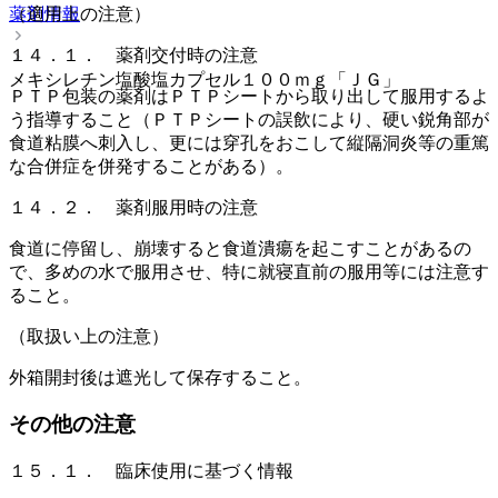
薬剤情報
（適用上の注意）
１４．１． 薬剤交付時の注意
メキシレチン塩酸塩カプセル１００ｍｇ「ＪＧ」
ＰＴＰ包装の薬剤はＰＴＰシートから取り出して服用するよ
う指導すること（ＰＴＰシートの誤飲により、硬い鋭角部が
食道粘膜へ刺入し、更には穿孔をおこして縦隔洞炎等の重篤
な合併症を併発することがある）。
１４．２． 薬剤服用時の注意
食道に停留し、崩壊すると食道潰瘍を起こすことがあるの
で、多めの水で服用させ、特に就寝直前の服用等には注意す
ること。
（取扱い上の注意）
外箱開封後は遮光して保存すること。
その他の注意
１５．１． 臨床使用に基づく情報