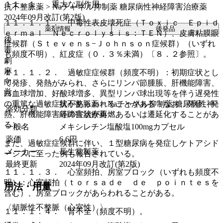
１１．１． 重大な副作用
抗不整脈薬 > Naチャネル抑制薬 糖尿病性神経障害治療薬
2024年09月改訂(第2版)
１１．１．１． 中毒性表皮壊死症（Ｔｏｘｉｃ Ｅｐｉｄ
薬剤情報
後発品
ｅｒｍａｌ Ｎｅｃｒｏｌｙｓｉｓ：ＴＥＮ）、皮膚粘膜眼
後
症候群（Ｓｔｅｖｅｎｓ−Ｊｏｈｎｓｏｎ症候群）（いずれ
毒
も頻度不明）、紅皮症（０．３％未満）〔８．２参照〕。
劇
麻
１１．１．２． 過敏症症候群（頻度不明）：初期症状とし
向
て発疹、発熱がみられ、さらにリンパ節腫脹、肝機能障害、
覚
白血球増加、好酸球増多、異型リンパ球出現等を伴う遅発性
抗不整脈薬 > Naチャネル抑制薬 糖尿病性神
の重篤な過敏症状があらわれることがある（なお、発疹、発
薬効分類
経障害治療薬
熱、肝機能障害等の症状が再燃あるいは遷延化することがあ
る）。
一般名
メキシレチン塩酸塩100mgカプセル
薬価
6.6
円
また、過敏症症候群に伴い、１型糖尿病を発症しケトアシド
メーカー
長生堂製薬
ーシスに至った例も報告されている。
最終更新
2024年09月改訂(第2版)
１１．１．３． 心室頻拍、房室ブロック（いずれも頻度不
明）：心室頻拍（ｔｏｒｓａｄｅ ｄｅ ｐｏｉｎｔｅｓを
用法・用量
含む）、房室ブロックがあらわれることがある。
〈頻脈性不整脈（心室性）〉
１１．１．４． 腎不全（頻度不明）。