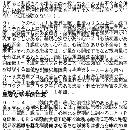
上回ると判断される場合にのみ投与すること（心不全を合併
８）． 泌尿器：（１％未満）排尿困難、尿失禁、（頻度不
している糖尿病性神経障害患者に対する安全性は確立してい
明）尿閉。
ない（使用経験がない））。
９）． その他：（１％未満）咳、血清カリウム上昇、総コ
９．１．２． 〈効能共通〉基礎心疾患（心筋梗塞、弁膜
レステロール上昇、ほてり、（頻度不明）咽頭異和感、にが
症、心筋症等）のある患者：心機能抑制や催不整脈作用が出
み、倦怠感、足のこわばり、脱力感、味覚異常。
現することがある。基礎心疾患があり心不全（心筋梗塞があ
り心不全、弁膜症があり心不全、心筋症があり心不全等）を
禁忌
来すおそれのある患者では、少量から開始するなど投与量に
十分注意するとともに、頻回に心電図検査を実施し、また、
２．１． 本剤の成分に対し過敏症の既往歴のある患者。
開始後１〜２週間は入院させること（心室頻拍、心室細動等
が出現するおそれが高い）〔８．１参照〕。
２．２． 重篤な刺激伝導障害（ペースメーカー未使用の
２〜３度房室ブロック等）のある患者［刺激伝導障害の悪
９．１．３． 〈効能共通〉軽度刺激伝導障害（不完全房室
化、心停止を来すことがある］。
ブロック、脚ブロック等）のある患者：刺激伝導障害を悪化
させることがある〔８．１参照〕。
重要な基本的注意
９．１．４． 〈効能共通〉著明な洞性徐脈のある患者：徐
８．１． 本剤の投与に際しては、頻回に患者の状態を観察
脈を悪化させることがある〔８．１参照〕。
し、心電図、脈拍、血圧、心胸比を定期的に調べること（Ｐ
Ｑ延長、ＱＲＳ幅増大、ＱＴ延長、徐脈、血圧低下等の異常
９．１．５． 〈効能共通〉心不全のある患者：心不全を悪
所見が認められた場合には、直ちに減量又は投与を中止する
化、不整脈を悪化・誘発させることがあり、また、本剤の血