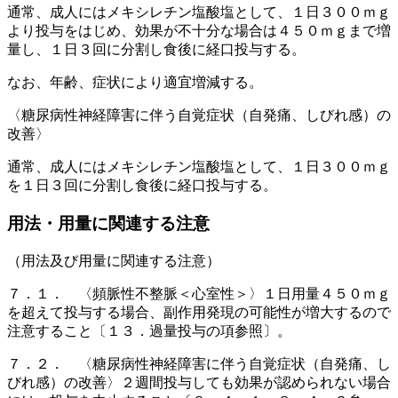
通常、成人にはメキシレチン塩酸塩として、１日３００ｍｇ
より投与をはじめ、効果が不十分な場合は４５０ｍｇまで増
量し、１日３回に分割し食後に経口投与する。
なお、年齢、症状により適宜増減する。
〈糖尿病性神経障害に伴う自覚症状（自発痛、しびれ感）の
改善〉
通常、成人にはメキシレチン塩酸塩として、１日３００ｍｇ
を１日３回に分割し食後に経口投与する。
用法・用量に関連する注意
（用法及び用量に関連する注意）
７．１． 〈頻脈性不整脈＜心室性＞〉１日用量４５０ｍｇ
を超えて投与する場合、副作用発現の可能性が増大するので
注意すること〔１３．過量投与の項参照〕。
７．２． 〈糖尿病性神経障害に伴う自覚症状（自発痛、し
びれ感）の改善〉２週間投与しても効果が認められない場合