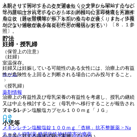
入院させて開始することが望ましく、少量から開始するなど
本剤とリドカインとの交叉過敏性（交叉アレルギー）につい
投与量に十分注意するとともに、頻回に心電図検査を実施す
ての証明はされていないが、本剤の投与により発現した副作
ること（肝・腎機能が低下していることが多く、また、体重
用症状（過敏症状等）が、本剤の投与中止後、リドカイン投
が少ない傾向があるなど副作用が発現しやすい）〔８．１参
与により過敏症状が再発したとの報告がある。
照〕。
貯法
妊婦・授乳婦
（保管上の注意）
（妊婦）
室温保存。
妊婦又は妊娠している可能性のある女性には、治療上の有益
ホーム
性が危険性を上回ると判断される場合にのみ投与すること。
（授乳婦）
薬剤情報
治療上の有益性及び母乳栄養の有益性を考慮し、授乳の継続
又は中止を検討すること（母乳中へ移行することが報告され
ている）。
メキシレチン塩酸塩カプセル１００ｍｇ「ＪＧ」
小児等
メキシレチン塩酸塩錠１００ｍｇ「杏林」
抗不整脈薬 > Na
チャネル抑制薬 糖尿病性神経障害治療薬
小児等に対する臨床試験は実施していない。