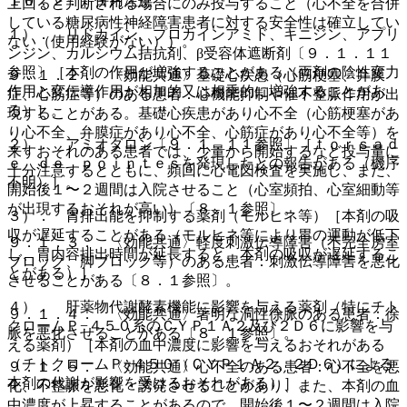
１０．２． 併用注意：
上回ると判断される場合にのみ投与すること（心不全を合併
している糖尿病性神経障害患者に対する安全性は確立してい
１）． リドカイン、プロカインアミド、キニジン、アプリ
ない（使用経験がない））。
ンジン、カルシウム拮抗剤、β受容体遮断剤〔９．１．１１
参照〕［本剤の作用が増強することがある（両剤の陰性変力
９．１．２． 〈効能共通〉基礎心疾患（心筋梗塞、弁膜
作用と変伝導作用が相加的又は相乗的に増強することがあ
症、心筋症等）のある患者：心機能抑制や催不整脈作用が出
る）］。
現することがある。基礎心疾患があり心不全（心筋梗塞があ
り心不全、弁膜症があり心不全、心筋症があり心不全等）を
２）． アミオダロン〔９．１．１１参照〕［ｔｏｒｓａｄ
来すおそれのある患者では、少量から開始するなど投与量に
ｅ ｄｅ ｐｏｉｎｔｅｓを発現したとの報告がある（機序
十分注意するとともに、頻回に心電図検査を実施し、また、
不明）］。
開始後１〜２週間は入院させること（心室頻拍、心室細動等
が出現するおそれが高い）〔８．１参照〕。
３）． 胃排出能を抑制する薬剤（モルヒネ等）［本剤の吸
収が遅延することがある（モルヒネ等により胃の運動が低下
９．１．３． 〈効能共通〉軽度刺激伝導障害（不完全房室
し、胃内容排出時間が延長すると、本剤の吸収が遅延するこ
ブロック、脚ブロック等）のある患者：刺激伝導障害を悪化
とがある）］。
させることがある〔８．１参照〕。
４）． 肝薬物代謝酵素機能に影響を与える薬剤（特にチト
９．１．４． 〈効能共通〉著明な洞性徐脈のある患者：徐
クロームＰ−４５０系のＣＹＰ１Ａ２及び２Ｄ６に影響を与
脈を悪化させることがある〔８．１参照〕。
える薬剤）［本剤の血中濃度に影響を与えるおそれがある
（チトクロームＰ−４５０（ＣＹＰ１Ａ２、２Ｄ６）による
９．１．５． 〈効能共通〉心不全のある患者：心不全を悪
本剤の代謝が影響を受けるおそれがある）］。
化、不整脈を悪化・誘発させることがあり、また、本剤の血
中濃度が上昇することがあるので、開始後１〜２週間は入院