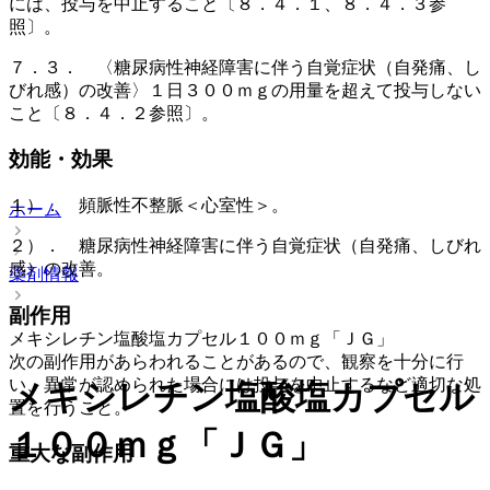
には、投与を中止すること〔８．４．１、８．４．３参
照〕。
７．３． 〈糖尿病性神経障害に伴う自覚症状（自発痛、し
びれ感）の改善〉１日３００ｍｇの用量を超えて投与しない
こと〔８．４．２参照〕。
効能・効果
１）． 頻脈性不整脈＜心室性＞。
ホーム
２）． 糖尿病性神経障害に伴う自覚症状（自発痛、しびれ
感）の改善。
薬剤情報
副作用
メキシレチン塩酸塩カプセル１００ｍｇ「ＪＧ」
次の副作用があらわれることがあるので、観察を十分に行
い、異常が認められた場合には投与を中止するなど適切な処
メキシレチン塩酸塩カプセル
置を行うこと。
１００ｍｇ「ＪＧ」
重大な副作用