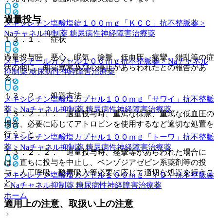
過量投与
メキシレチン塩酸塩錠１００ｍｇ「ＫＣＣ」
抗不整脈薬 >
Naチャネル抑制薬 糖尿病性神経障害治療薬
１３．１． 症状
過量投与時、悪心、眠気、徐脈、低血圧、痙攣、錯乱等の症
メキシチールカプセル１００ｍｇ
抗不整脈薬 > Naチャネル
状の他に、知覚異常及び心停止があらわれたとの報告があ
抑制薬 糖尿病性神経障害治療薬
る。
１３．２． 処置方法
メキシレチン塩酸塩カプセル１００ｍｇ「サワイ」
抗不整脈
薬 > Naチャネル抑制薬 糖尿病性神経障害治療薬
１３．２．１． 過量投与時、重篤な徐脈、重篤な低血圧の
場合、必要に応じてアトロピンを使用するなど適切な処置を
行うこと。
メキシレチン塩酸塩カプセル１００ｍｇ「トーワ」
抗不整脈
薬 > Naチャネル抑制薬 糖尿病性神経障害治療薬
１３．２．２． 過量投与時、痙攣等があらわれた場合に
は、直ちに投与を中止し、ベンゾジアゼピン系薬剤等の投
与、人工呼吸、酸素吸入等必要に応じて適切な処置を行うこ
メキシレチン塩酸塩カプセル１００ｍｇ「ＹＤ」
抗不整脈薬
と。
> Naチャネル抑制薬 糖尿病性神経障害治療薬
ホーム
適用上の注意、取扱い上の注意