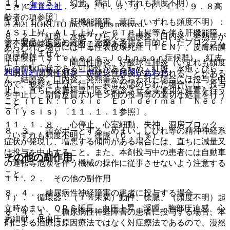
１１．１．５． 幻覚、錯乱（いずれも頻度不明）。
運営会社
こと）〔９．１．２−９．１．５、９．１．１１、９．８高
齢者の項参照〕。
１１．１．６． 肝機能障害、黄疸（いずれも頻度不明）：
© 2021 HOKUTO Inc. All rights reserved.
ＡＳＴ上昇、ＡＬＴ上昇、γ−ＧＴＰ上昇等を伴う肝機能障
８．２． 紅斑、水疱・びらん、結膜炎、口内炎、発熱等が
※本製品は疾病の診断・治療・予防を目的としたプログラム
害、黄疸があらわれることがある。
あらわれた場合には中毒性表皮壊死症（ＴＥＮ）、皮膚粘膜
ではありません。
眼症候群（Ｓｔｅｖｅｎｓ−Ｊｏｈｎｓｏｎ症候群）、紅皮
１１．１．７． 間質性肺炎、好酸球性肺炎（いずれも頻度
症の前駆症状である可能性があるため、紅斑、水疱・びら
利用規約
プライバシーポリシー
お問い合わせ
不明）：間質性肺炎、好酸球性肺炎があらわれることがある
ん、結膜炎、口内炎、発熱等があらわれた場合には投与を中
ので、観察を十分に行い、異常が認められた場合には、投与
止し、直ちに皮膚科専門医を受診させる等適切な処置を行う
を中止し、副腎皮質ホルモン剤の投与等の適切な処置を行う
こと（ＴＥＮ：Ｔｏｘｉｃ Ｅｐｉｄｅｒｍａｌ Ｎｅｃｒ
こと。
ｏｌｙｓｉｓ）〔１１．１．１参照〕。
１１．１．８． 心停止、心室細動、失神、洞房ブロック
８．３． 頭がボーとする、めまい、しびれ等の精神神経系
（いずれも頻度不明）、徐脈（０．１％）。
症状が発現し、増悪する傾向がある場合には、直ちに減量又
は投与を中止すること。また、本剤投与中の患者には自動車
その他の副作用
の運転等危険を伴う機械の操作に従事させないよう注意する
こと。
１１．２． その他の副作用
８．４． 糖尿病性神経障害の患者に投与する場合
１）． 循環器：（１％未満）動悸、徐脈、（頻度不明）起
立時めまい、ＱＲＳ延長、血圧上昇、浮腫、胸部圧迫感、心
８．４．１． 糖尿病性神経障害の患者に投与する場合、本
房細動、低血圧。
剤による治療は原因療法ではなく対症療法であるので、漫然