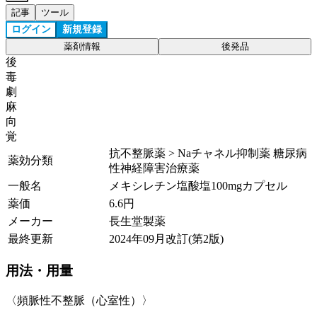
記事
ツール
ログイン
新規登録
薬剤情報
後発品
後
毒
劇
麻
向
覚
抗不整脈薬 > Naチャネル抑制薬 糖尿病
薬効分類
性神経障害治療薬
一般名
メキシレチン塩酸塩100mgカプセル
薬価
6.6
円
メーカー
長生堂製薬
最終更新
2024年09月改訂(第2版)
用法・用量
〈頻脈性不整脈（心室性）〉