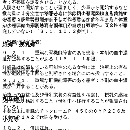
者：不整脈を誘発させることがある。
入院させて開始することが望ましく、少量から開始するなど
９．１．１１． 〈効能共通〉他の抗不整脈薬による治療中
投与量に十分注意するとともに、頻回に心電図検査を実施す
の患者：少量から開始するなど投与量に十分注意するととも
ること（肝・腎機能が低下していることが多く、また、体重
に、頻回に心電図検査を実施すること（有効性、安全性が確
が少ない傾向があるなど副作用が発現しやすい）〔８．１参
立していない）〔８．１、１０．２参照〕。
照〕。
（腎機能障害患者）
妊婦・授乳婦
９．２．１． 重篤な腎機能障害のある患者：本剤の血中濃
（妊婦）
度が上昇することがある〔１６．１．１参照〕。
妊婦又は妊娠している可能性のある女性には、治療上の有益
（肝機能障害患者）
性が危険性を上回ると判断される場合にのみ投与すること。
９．３．１． 重篤な肝機能障害のある患者：本剤の血中濃
（授乳婦）
度が上昇することがある。
治療上の有益性及び母乳栄養の有益性を考慮し、授乳の継続
相互作用
又は中止を検討すること（母乳中へ移行することが報告され
ている）。
本薬は主に肝臓のチトクロームＰ−４５０のＣＹＰ２Ｄ６及
びＣＹＰ１Ａ２で代謝を受ける。
小児等
１０．２． 併用注意：