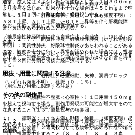
通常、成人にはメキシレチン塩酸塩として、１日３００ｍｇ
１１．１．５． 幻覚、錯乱（いずれも頻度不明）。
より投与をはじめ、効果が不十分な場合は４５０ｍｇまで増
量し、１日３回に分割し食後に経口投与する。
１１．１．６． 肝機能障害、黄疸（いずれも頻度不明）：
ＡＳＴ上昇、ＡＬＴ上昇、γ−ＧＴＰ上昇等を伴う肝機能障
なお、年齢、症状により適宜増減する。
害、黄疸があらわれることがある。
〈糖尿病性神経障害に伴う自覚症状（自発痛、しびれ感）の
１１．１．７． 間質性肺炎、好酸球性肺炎（いずれも頻度
改善〉
不明）：間質性肺炎、好酸球性肺炎があらわれることがある
ので、観察を十分に行い、異常が認められた場合には、投与
通常、成人にはメキシレチン塩酸塩として、１日３００ｍｇ
を中止し、副腎皮質ホルモン剤の投与等の適切な処置を行う
を１日３回に分割し食後に経口投与する。
こと。
用法・用量に関連する注意
１１．１．８． 心停止、心室細動、失神、洞房ブロック
（いずれも頻度不明）、徐脈（０．１％）。
（用法及び用量に関連する注意）
その他の副作用
７．１． 〈頻脈性不整脈＜心室性＞〉１日用量４５０ｍｇ
を超えて投与する場合、副作用発現の可能性が増大するので
１１．２． その他の副作用
注意すること〔１３．過量投与の項参照〕。
１）． 循環器：（１％未満）動悸、徐脈、（頻度不明）起
７．２． 〈糖尿病性神経障害に伴う自覚症状（自発痛、し
立時めまい、ＱＲＳ延長、血圧上昇、浮腫、胸部圧迫感、心
びれ感）の改善〉２週間投与しても効果が認められない場合
房細動、低血圧。
には、投与を中止すること〔８．４．１、８．４．３参