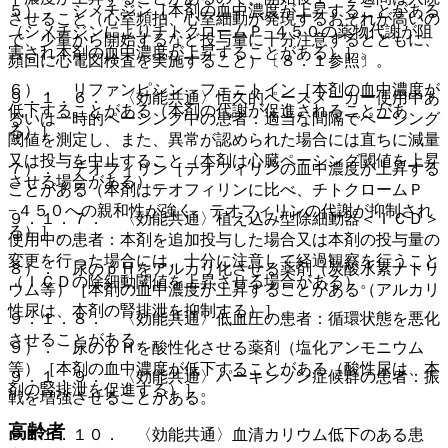
５）． シメチジン［本剤の血中濃度が上昇することがある
させること（心室頻拍、心室細動が発現するおそれが高いの
（シメチジンによりチトクロームＰ−４５０の薬物代謝が阻
で、少量から開始するなど投与量に十分注意するとともに、
害され本剤の血中濃度が上昇することがある）］。
頻回に心電図検査を実施すること）〔８．１参照〕。
６）． リファンピシン、フェニトイン［本剤の血中濃度が
９．１．６． 〈効能共通〉恒久的ペースメーカー使用中あ
低下することがある（本剤の代謝が促進されることがあ
るいは一時的ペーシング中の患者：適当な間隔でペーシング
る）］。
閾値を測定し、また、異常が認められた場合には直ちに減量
又は投与を中止すること（本剤は心臓ペーシング閾値を上昇
７）． テオフィリン［テオフィリンの血中濃度が上昇する
させる場合がある）。
ことがある（本剤はテオフィリンに比べ、チトクロームＰ
−４５０への親和性が強く、テオフィリンの代謝が抑制され
９．１．７． 〈効能共通〉植え込み型除細動器＜ＩＣＤ＞
る）］。
使用中の患者：本剤を追加投与した場合又は本剤の投与量の
変更を行った場合には、十分に注意して経過観察を行うこと
８）． 尿のｐＨをアルカリ化させる薬剤（炭酸水素ナトリ
（ＩＣＤの除細動閾値を上昇させる場合がある）。
ウム等）［本剤の血中濃度が上昇することがある（アルカリ
性尿は、本剤の腎排泄を抑制する）］。
９．１．８． 〈効能共通〉低血圧の患者：循環状態を悪化
させることがある。
９）． 尿のｐＨを酸性化させる薬剤（塩化アンモニウム
等）［本剤の血中濃度が低下することがある（酸性尿は、本
９．１．９． 〈効能共通〉パーキンソン症候群の患者：振
剤の腎排泄を促進する）］。
戦を増強させることがある。
高齢者
９．１．１０． 〈効能共通〉血清カリウム低下のある患