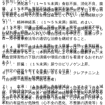
と投与しないこと。
２）． 消化器：（１〜５％未満）食欲不振、消化不良、腹
痛、（１％未満）胃部不快感・腹部不快感、便秘、下痢、腹
８．４．２． 糖尿病性神経障害の患者に対し１日３００ｍ
部膨満感、（頻度不明）悪心・嘔吐、胸やけ、口渇。
ｇを超える投与での安全性は確立していない（使用経験が少
ない）。
３）． 精神神経系：（１〜５％未満）振戦、めまい、
（１％未満）頭痛、不眠、耳鳴、眼振、複視、（頻度不明）
８．４．３． 糖尿病性神経障害の患者に２週間投与しても
しびれ感、眠気、いらいら感、発汗、意識障害、痙攣、譫
症状の改善が認められない場合は投与を中止し、血糖コント
妄、構音障害。
ロールや食事療法等の適切な治療を継続すること。
４）． 過敏症：（１％未満）そう痒感、発熱、多形紅斑
８．４．４． 糖尿病性神経障害の患者では、下肢の状態を
（多形滲出性紅斑）、（頻度不明）全身発疹、蕁麻疹、紅
十分に観察すること（本剤の投与により疼痛が緩解され、末
斑。
梢血管障害性の下肢の潰瘍や壊疽の進行を看過するおそれが
ある）。
５）． 肝臓：（１％未満）尿ウロビリノゲン上昇。
（特定の背景を有する患者に関する注意）
６）． 腎臓：（１％未満）ＢＵＮ上昇、クレアチニン上
昇、（頻度不明）腎機能障害。
（合併症・既往歴等のある患者）
７）． 血液：（１％未満）赤血球減少、ヘマトクリット減
９．１．１． 〈糖尿病性神経障害に伴う自覚症状（自発
少、好酸球増加症、リンパ球減少、（頻度不明）白血球数異
痛、しびれ感）の改善〉糖尿病性神経障害で重篤な心不全を
常、血色素量減少、血小板数異常、好中球増多、顆粒球減
合併している患者：自覚症状（自発痛、しびれ感）に対する
少。
本剤の有益性が危険性（心不全の悪化、不整脈の誘発等）を