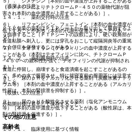
５）． シメチジン［本剤の血中濃度が上昇することがある
（適用上の注意）
（シメチジンによりチトクロームＰ−４５０の薬物代謝が阻
害され本剤の血中濃度が上昇することがある）］。
１４．１． 薬剤交付時の注意
６）． リファンピシン、フェニトイン［本剤の血中濃度が
ＰＴＰ包装の薬剤はＰＴＰシートから取り出して服用するよ
低下することがある（本剤の代謝が促進されることがあ
う指導すること（ＰＴＰシートの誤飲により、硬い鋭角部が
る）］。
食道粘膜へ刺入し、更には穿孔をおこして縦隔洞炎等の重篤
な合併症を併発することがある）。
７）． テオフィリン［テオフィリンの血中濃度が上昇する
ことがある（本剤はテオフィリンに比べ、チトクロームＰ
１４．２． 薬剤服用時の注意
−４５０への親和性が強く、テオフィリンの代謝が抑制され
る）］。
食道に停留し、崩壊すると食道潰瘍を起こすことがあるの
で、多めの水で服用させ、特に就寝直前の服用等には注意す
８）． 尿のｐＨをアルカリ化させる薬剤（炭酸水素ナトリ
ること。
ウム等）［本剤の血中濃度が上昇することがある（アルカリ
性尿は、本剤の腎排泄を抑制する）］。
（取扱い上の注意）
９）． 尿のｐＨを酸性化させる薬剤（塩化アンモニウム
外箱開封後は遮光して保存すること。
等）［本剤の血中濃度が低下することがある（酸性尿は、本
剤の腎排泄を促進する）］。
その他の注意
高齢者
１５．１． 臨床使用に基づく情報