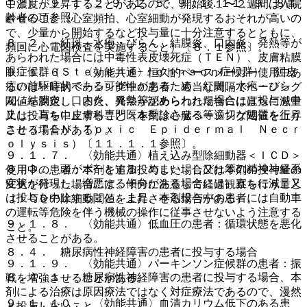
こと）〔９．１．２−９．１．５、９．１．１１、９．８高
中濃度が上昇することがあるので、開始後１〜２週間は入院
齢者の項参照〕。
させること（心室頻拍、心室細動が発現するおそれが高いの
で、少量から開始するなど投与量に十分注意するとともに、
８．２． 紅斑、水疱・びらん、結膜炎、口内炎、発熱等が
頻回に心電図検査を実施すること）〔８．１参照〕。
あらわれた場合には中毒性表皮壊死症（ＴＥＮ）、皮膚粘膜
眼症候群（Ｓｔｅｖｅｎｓ−Ｊｏｈｎｓｏｎ症候群）、紅皮
９．１．６． 〈効能共通〉恒久的ペースメーカー使用中あ
症の前駆症状である可能性があるため、紅斑、水疱・びら
るいは一時的ペーシング中の患者：適当な間隔でペーシング
ん、結膜炎、口内炎、発熱等があらわれた場合には投与を中
閾値を測定し、また、異常が認められた場合には直ちに減量
止し、直ちに皮膚科専門医を受診させる等適切な処置を行う
又は投与を中止すること（本剤は心臓ペーシング閾値を上昇
こと（ＴＥＮ：Ｔｏｘｉｃ Ｅｐｉｄｅｒｍａｌ Ｎｅｃｒ
させる場合がある）。
ｏｌｙｓｉｓ）〔１１．１．１参照〕。
９．１．７． 〈効能共通〉植え込み型除細動器＜ＩＣＤ＞
８．３． 頭がボーとする、めまい、しびれ等の精神神経系
使用中の患者：本剤を追加投与した場合又は本剤の投与量の
症状が発現し、増悪する傾向がある場合には、直ちに減量又
変更を行った場合には、十分に注意して経過観察を行うこと
は投与を中止すること。また、本剤投与中の患者には自動車
（ＩＣＤの除細動閾値を上昇させる場合がある）。
の運転等危険を伴う機械の操作に従事させないよう注意する
９．１．８． 〈効能共通〉低血圧の患者：循環状態を悪化
こと。
させることがある。
８．４． 糖尿病性神経障害の患者に投与する場合
９．１．９． 〈効能共通〉パーキンソン症候群の患者：振
８．４．１． 糖尿病性神経障害の患者に投与する場合、本
戦を増強させることがある。
剤による治療は原因療法ではなく対症療法であるので、漫然
９．１．１０． 〈効能共通〉血清カリウム低下のある患
と投与しないこと。