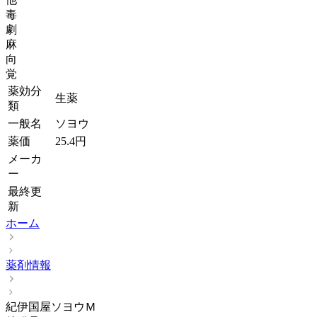
毒
劇
麻
向
覚
薬効分
生薬
類
一般名
ソヨウ
薬価
25.4
円
メーカ
ー
最終更
新
ホーム
薬剤情報
紀伊国屋ソヨウＭ