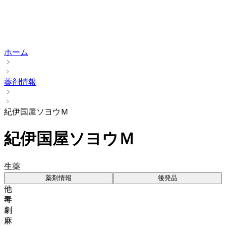
ホーム
薬剤情報
紀伊国屋ソヨウＭ
紀伊国屋ソヨウＭ
生薬
薬剤情報
後発品
他
毒
劇
麻