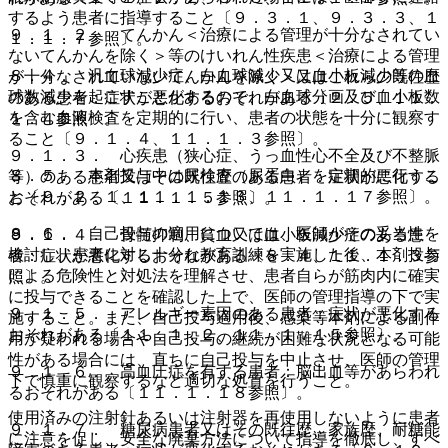
するよう患者に指導すること〔９．３．１、９．３．３、１
９．１．２． てんかん＜治療による管理が十分なされてい
１．１．７参照〕。
ないてんかんを除く＞等のけいれん性疾患＜治療による管理
８．４． 汎血球減少症、白血球減少又は血小板減少等の血
が十分なされていないてんかんを除く＞又はこれらの既往歴
球数減少を起こすことがあるので、白血球分画及び血小板数
のある患者：症状が悪化するおそれがある〔２．５、１１．
を含む血液検査を定期的に行い、患者の状態を十分に観察す
１．４参照〕。
ること〔９．１．４、１１．１．３参照〕。
９．１．３． 心疾患（狭心症、うっ血性心不全及び不整脈
８．５． 本剤投与中は尿検査（尿蛋白）を定期的に行うこ
等）のある患者又はその既往歴のある患者：症状が悪化する
と〔９．２．１、１１．１．１３、１１．１．１７参照〕。
おそれがある〔１１．１．５参照〕。
８．６． 自己投与の適用については、医師がその妥当性を
９．１．４． 骨髄抑制、貧血又は血小板減少症のある患
検討し、患者に対し十分な教育訓練を実施した後、本剤投与
者：症状が悪化するおそれがある〔８．４、１１．１．３参
による危険性と対処法を理解させ、患者自らが筋肉内に確実
照〕。
に投与できることを確認した上で、医師の管理指導の下で実
９．１．５． アレルギー素因のある患者：症状が悪化する
施すること。また、自己投与適用後、感染等本剤による副作
おそれがある〔１１．１．２、１１．１．１５参照〕。
用が疑われる場合や自己投与の継続が困難な状況となる可能
性がある場合には、直ちに自己投与を中止させ、医師の管理
９．１．６． 高血圧症を有する患者：脳出血等があらわれ
下で慎重に観察するなど適切な処置を行うこと。
るおそれがある〔１１．１．１８参照〕。
使用済みの注射針あるいは注射器を再使用しないように患者
９．１．７． 糖尿病患者又はその既往歴、家族歴、耐糖能
に注意を促し、安全な廃棄方法について指導を徹底し、すべ