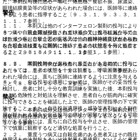
た、本剤投与後に悪心・嘔吐、倦怠感、食欲不振、尿濃染、
眼球結膜黄染等の症状があらわれた場合には、医師等に連絡
警告
するよう患者に指導すること〔９．３．１、９．３．３、１
１．１．７参照〕。
１．１． 本剤又は他のインターフェロン製剤の投与により
うつ病や自殺企図が報告されているので、投与にあたって
８．４． 汎血球減少症、白血球減少又は血小板減少等の血
は、うつ病、自殺企図の症状又は他の精神神経症状があらわ
球数減少を起こすことがあるので、白血球分画及び血小板数
れた場合には直ちに医師に連絡するように注意を与えること
を含む血液検査を定期的に行い、患者の状態を十分に観察す
〔２．２、８．８、９．１．１、１１．１．１参照〕。
ること〔９．１．４、１１．１．３参照〕。
１．２． 間質性肺炎があらわれることがあるので、投与に
８．５． 本剤投与中は尿検査（尿蛋白）を定期的に行うこ
あたっては、患者の状態を十分に観察し、呼吸困難等があら
と〔９．２．１、１１．１．１３、１１．１．１７参照〕。
われた場合には、直ちに医師に連絡するように注意を与える
８．６． 自己投与の適用については、医師がその妥当性を
こと〔８．１０、１１．１．８参照〕。
検討し、患者に対し十分な教育訓練を実施した後、本剤投与
による危険性と対処法を理解させ、患者自らが筋肉内に確実
禁忌
に投与できることを確認した上で、医師の管理指導の下で実
施すること。また、自己投与適用後、感染等本剤による副作
２．１． 本剤の成分又は他のインターフェロン製剤に対し
用が疑われる場合や自己投与の継続が困難な状況となる可能
過敏症の既往歴のある患者〔８．２、１１．１．２、１１．
性がある場合には、直ちに自己投与を中止させ、医師の管理
１．１５参照〕。
下で慎重に観察するなど適切な処置を行うこと。
２．２． 重度うつ病又は自殺念慮のある患者又はその既往
使用済みの注射針あるいは注射器を再使用しないように患者