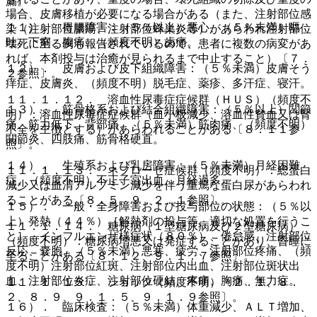
漏。
場合、皮膚移植が必要になる場合がある（また、注射部位感
１１）． 胃腸障害：（５％以上）悪心、（５％未満）嘔
染（注射部位膿瘍、注射部位蜂巣炎等）があらわれ注射部位
吐、下痢、腹痛、（頻度不明）歯痛。
壊死に至る例も報告されているので、患者に複数の病変があ
れば、本剤投与は治癒が見られるまで中止すること）〔７．
１２）． 皮膚および皮下組織障害：（５％未満）皮膚そう
２参照〕。
痒症、皮膚炎、（頻度不明）脱毛症、薬疹、多汗症、寝汗。
１１．１．１２． 溶血性尿毒症症候群（ＨＵＳ）（頻度不
１３）． 筋骨格系および結合組織障害：（５％以上）関節
明）：溶血性尿毒症症候群（血小板減少、溶血性貧血又は腎
痛、筋力低下、背部痛、（５％未満）筋肉痛、（頻度不明）
不全を主徴とする）があらわれることがある〔８．１１参
関節炎、四肢痛、筋骨格硬直。
照〕。
１４）． 生殖系および乳房障害：（５％未満）月経困難
１１．１．１３． ネフローゼ症候群（頻度不明）：総蛋白
症、（頻度不明）不正子宮出血、月経過多。
減少又は血清アルブミン減少を伴う重篤な蛋白尿があらわれ
ることがある〔８．５、９．２．１参照〕。
１５）． 一般・全身障害および投与部位の状態：（５％以
上）発熱（４４％）［解熱剤の投与等、適切な処置を行うこ
１１．１．１４． 糖尿病（１型糖尿病及び２型糖尿病）
と］、インフルエンザ様症状（８０％）、倦怠感、注射部位
（頻度不明）：糖尿病増悪又は発症することがあり、昏睡に
反応、嚢胞、（５％未満）悪寒、疲労、注射部位疼痛、（頻
至ることがある〔８．１２、９．１．７参照〕。
度不明）注射部位紅斑、注射部位内出血、注射部位斑状出
血、注射部位炎症、注射部位硬結、疼痛、胸痛、無力症。
１１．１．１５． ショック（頻度不明）〔２．１、８．
２、８．９、９．１．５、９．１．９参照〕。
１６）． 臨床検査：（５％未満）体重減少、ＡＬＴ増加、