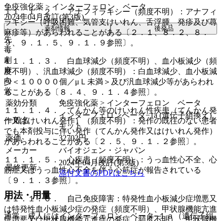
免疫強化薬 > インターフェロン ベータ
１１．１．２． アナフィラキシー（頻度不明）：アナフィ
2024年04月改訂(第3版)
ラキシー（呼吸困難、気管支けいれん、舌浮腫、発疹及び蕁
薬剤情報
後発品
麻疹等）があらわれることがある〔２．１、８．２、８．
先
９、９．１．５、９．１．９参照〕。
毒
劇
１１．１．３． 白血球減少（頻度不明）、血小板減少（頻
麻
度不明）、汎血球減少（頻度不明）：白血球減少、血小板減
向
少＜１００００個／μＬ未満＞及び汎血球減少等があらわれ
覚
ることがある〔８．４、９．１．４参照〕。
薬効分類
免疫強化薬 > インターフェロン ベータ
１１．１．４． てんかん等のけいれん性疾患（てんかん発
インターフェロンベータ−1a (遺伝子組換え)
一般名
作又はけいれん発作）（頻度不明）：発作の既往のない患者
キット
でも本剤投与に伴い発作（てんかん発作又はけいれん発作）
薬価
32702
円
があらわれることがある〔２．５、９．１．２参照〕。
メーカー
バイオジェン・ジャパン
１１．１．５． 心疾患（頻度不明）：うっ血性心不全、心
2024年04月改訂(第3版)
最終更新
筋症又はうっ血性心不全を伴う心筋症が報告されている
添付文書のPDFはこちら
〔９．１．３参照〕。
用法・用量
１１．１．６． 自己免疫障害：特発性血小板減少症増悪又
は特発性血小板減少症の発症（頻度不明）、甲状腺機能亢進
通常、成人にはインターフェロン ベータ−１ａ（遺伝子組
症増悪又は甲状腺機能亢進症の発症（頻度不明）、甲状腺機