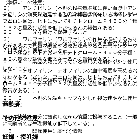
（取扱い上の注意）
２）． アンチピリン［本剤の投与量増加に伴い血漿中アン
２０．１． 本剤は２〜８℃の冷蔵庫に保存し、凍結しない
チピリンの消失が遅延することが報告されている（インター
こと。
フェロン類は、ヒトにおいて肝チトクロームＰ４５０分子種
１Ａ２の量及び活性を低下させるとの報告がある）］。
２０．２． 光を避けて保存すること。
３）． ワルファリン［ワルファリンの作用を増強するおそ
２０．３． 使用時には、包装箱に入れたまま室温に戻し、
れがあるので用量を調節するなど注意すること（インターフ
７日間以内に使用すること。
ェロン類は、ヒトにおいて肝チトクロームＰ４５０分子種１
Ａ２の量及び活性を低下させるとの報告がある）］。
２０．４． 製品の箱に入っている専用の注射針以外は使用
しないこと。
４）． テオフィリン［テオフィリンの血中濃度を高めるお
それがある（インターフェロン類は、ヒトにおいて肝チトク
２０．５． 本剤に破損等が認められるときは使用しないこ
ロームＰ４５０分子種１Ａ２の量及び活性を低下させるとの
と。
報告がある）］。
２０．６． 本剤の先端キャップを外した後は速やかに使用
高齢者
すること。
患者の状態を十分に観察しながら慎重に投与すること（一般
その他の注意
に高齢者では生理機能が低下している）。
１５．１． 臨床使用に基づく情報
妊婦・授乳婦