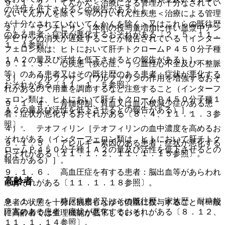
９．１．２． てんかん＜治療による管理が十分なされてい
の活性を低下させるとの報告がある）］。
ないてんかんを除く＞等のけいれん性疾患＜治療による管理
が十分なされていないてんかんを除く＞又はこれらの既往歴
２）． アンチピリン［本剤の投与量増加に伴い血漿中アン
のある患者：症状が悪化するおそれがある〔２．５、１１．
チピリンの消失が遅延することが報告されている（インター
１．４参照〕。
フェロン類は、ヒトにおいて肝チトクロームＰ４５０分子種
１Ａ２の量及び活性を低下させるとの報告がある）］。
９．１．３． 心疾患（狭心症、うっ血性心不全及び不整脈
等）のある患者又はその既往歴のある患者：症状が悪化する
３）． ワルファリン［ワルファリンの作用を増強するおそ
おそれがある〔１１．１．５参照〕。
れがあるので用量を調節するなど注意すること（インターフ
ェロン類は、ヒトにおいて肝チトクロームＰ４５０分子種１
９．１．４． 骨髄抑制、貧血又は血小板減少症のある患
Ａ２の量及び活性を低下させるとの報告がある）］。
者：症状が悪化するおそれがある〔８．４、１１．１．３参
照〕。
４）． テオフィリン［テオフィリンの血中濃度を高めるお
それがある（インターフェロン類は、ヒトにおいて肝チトク
９．１．５． アレルギー素因のある患者：症状が悪化する
ロームＰ４５０分子種１Ａ２の量及び活性を低下させるとの
おそれがある〔１１．１．２、１１．１．１５参照〕。
報告がある）］。
９．１．６． 高血圧症を有する患者：脳出血等があらわれ
高齢者
るおそれがある〔１１．１．１８参照〕。
９．１．７． 糖尿病患者又はその既往歴、家族歴、耐糖能
患者の状態を十分に観察しながら慎重に投与すること（一般
障害のある患者：症状が悪化するおそれがある〔８．１２、
に高齢者では生理機能が低下している）。
１１．１．１４参照〕。