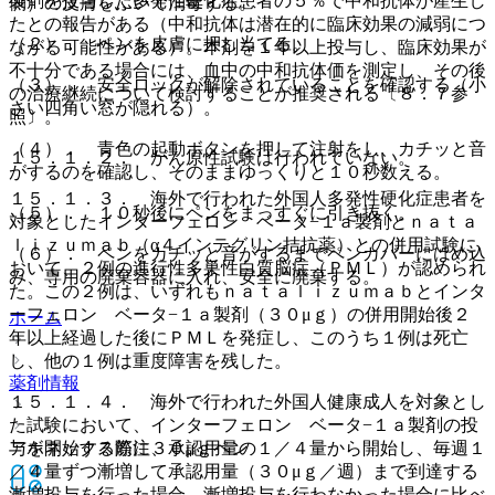
製剤を投与した多発性硬化症患者の５％で中和抗体が産生し
側）の皮膚をふいて消毒する。
たとの報告がある（中和抗体は潜在的に臨床効果の減弱につ
（２）． ペンを皮膚に押し当てる。
ながる可能性がある）。本剤を１年以上投与し、臨床効果が
不十分である場合には、血中の中和抗体価を測定し、その後
（３）． 安全ロックが解除されていることを確認する（小
の治療継続について検討することが推奨される〔８．７参
さい四角い窓が隠れる）。
照〕。
（４）． 青色の起動ボタンを押して注射をし、カチッと音
１５．１．２． がん原性試験は行われていない。
がするのを確認し、そのままゆっくりと１０秒数える。
１５．１．３． 海外で行われた外国人多発性硬化症患者を
（５）． １０秒後にペンをまっすぐに引き抜く。
対象としたインターフェロン ベータ−１ａ製剤とｎａｔａ
ｌｉｚｕｍａｂ（α４インテグリン拮抗薬）との併用試験に
（６）． ペンをカチッと音がするまでペンカバーにはめ込
おいて、２例の進行性多巣性白質脳症（ＰＭＬ）が認められ
み、専用の廃棄容器に入れ、安全に廃棄する。
た。この２例は、いずれもｎａｔａｌｉｚｕｍａｂとインタ
ーフェロン ベータ−１ａ製剤（３０μｇ）の併用開始後２
ホーム
年以上経過した後にＰＭＬを発症し、このうち１例は死亡
し、他の１例は重度障害を残した。
薬剤情報
１５．１．４． 海外で行われた外国人健康成人を対象とし
た試験において、インターフェロン ベータ−１ａ製剤の投
アボネックス筋注３０μｇペン
与を開始する際に、承認用量の１／４量から開始し、毎週１
／４量ずつ漸増して承認用量（３０μｇ／週）まで到達する
漸増投与を行った場合、漸増投与を行わなかった場合に比べ