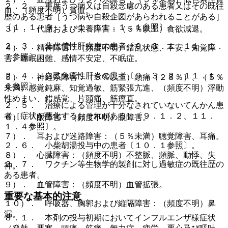
２．２． 重度うつ病又は自殺念慮のある患者又はその既往
血、（頻度不明）貧血。
歴のある患者［うつ病や自殺企図があらわれることがある］
〔１．１、９．１．１、１１．１．１参照〕。
３）． 代謝および栄養障害：（５％以上）食欲減退。
２．３． 非代償性肝疾患の患者〔９．３．１、１１．１．
４）． 精神障害：（頻度不明）錯乱状態、不安、知覚障
７参照〕。
害、睡眠困難、感情不安定、不眠症。
２．４． 自己免疫性肝炎の患者〔９．３．２、１１．１．
５）． 神経系障害：（５％以上）頭痛（２８％）、（５％
６参照〕。
未満）感覚鈍麻、知覚過敏、筋緊張亢進、（頻度不明）浮動
性めまい、錯感覚、片頭痛、筋痙直。
２．５． 治療による管理が十分なされていないてんかん患
者［症状が悪化するおそれがある］〔９．１．２、１１．
６）． 眼障害：（頻度不明）眼障害。
１．４参照〕。
７）． 耳および迷路障害：（５％未満）聴覚障害、耳痛。
２．６． 小柴胡湯投与中の患者〔１０．１参照〕。
８）． 心臓障害：（頻度不明）不整脈、頻脈、動悸、失
２．７． ワクチン等生物学的製剤に対し過敏症の既往歴の
神。
ある患者。
９）． 血管障害：（頻度不明）血管拡張。
重要な基本的注意
１０）． 呼吸器、胸郭および縦隔障害：（頻度不明）鼻
漏。
８．１． 本剤の投与初期においてインフルエンザ様症状