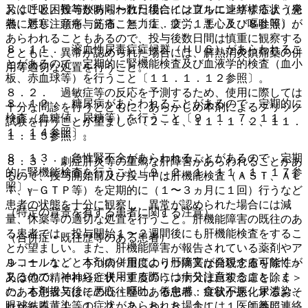
おくこと。投与数時間〜数日後にインフルエンザ様症状（発
又は呼吸困難等があらわれた場合には直ちに連絡するよう患
熱、悪寒、頭痛、筋痛、無力症、疲労、悪心及び嘔吐等）が
者に対し注意を与えること〔１．２、１１．１．８参照〕。
あらわれることもあるので、投与後数日間は慎重に観察する
８．１１． 溶血性尿毒症症候群（ＨＵＳ）があらわれるこ
とともに、異常が認められた場合には、解熱消炎鎮痛薬の併
とがあるので、定期的に腎機能検査及び血液学的検査（血小
用等適切な処置を行うこと。
板、赤血球等）を行うこと〔１１．１．１２参照〕。
８．２． 過敏症等の反応を予測するため、使用に際しては
８．１２． 糖尿病があらわれることがあるので、定期的に
十分な問診を行うとともに、あらかじめ本剤によるプリック
検査（血糖値、尿糖等）を行うこと〔９．１．７、１１．
試験を行うことが望ましい〔２．１、１１．１．２、１１．
１．１４参照〕。
１．１５参照〕。
８．１３． 急性腎不全があらわれることがあるので、定期
８．３． 劇症肝炎等の重篤な肝障害があらわれることがあ
的に腎機能検査を行うこと〔９．２．１、１１．１．１７参
るので、投与開始前及び投与中は肝機能検査（ＡＳＴ、ＡＬ
照〕。
Ｔ、γ−ＧＴＰ等）を定期的に（１〜３ヵ月に１回）行うなど
患者の状態を十分に観察し、異常が認められた場合には減
（特定の背景を有する患者に関する注意）
量、休薬等の適切な処置を行うこと。肝機能障害の既往のあ
る患者では、投与開始１〜２週間後にも肝機能検査をするこ
（合併症・既往歴等のある患者）
とが望ましい。また、肝機能障害が報告されている薬剤やア
ルコールなどと本剤の併用により肝障害が発現する可能性が
９．１．１． うつ病＜重度のうつ病又は自殺念慮を除く＞
あるので、それらと併用する際には十分注意すること。ま
又は他の精神神経症状＜重度のうつ病又は自殺念慮を除く＞
た、本剤投与後に悪心・嘔吐、倦怠感、食欲不振、尿濃染、
のある患者又はその既往歴のある患者：症状が悪化するおそ
眼球結膜黄染等の症状があらわれた場合には、医師等に連絡
れがある〔１．１、２．２、８．８、１１．１．１参照〕。