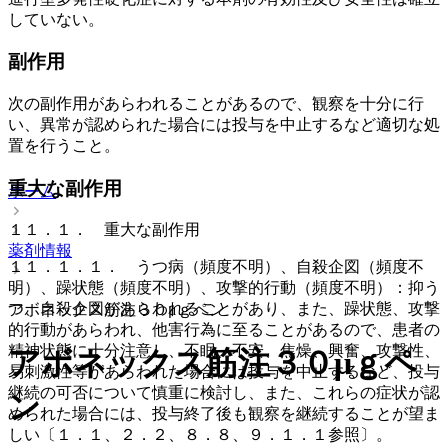
していない。
副作用
次の副作用があらわれることがあるので、観察を十分に行
い、異常が認められた場合には投与を中止するなど適切な処
置を行うこと。
重大な副作用
ホーム
１１．１． 重大な副作用
薬剤情報
１１．１．１． うつ病（頻度不明）、自殺企図（頻度不
明）、躁状態（頻度不明）、攻撃的行動（頻度不明）：抑う
つ、自殺企図があらわれることがあり、また、躁状態、攻撃
アボネックス筋注３０μｇペン
的行動があらわれ、他害行為に至ることがあるので、患者の
精神状態に十分注意し、不眠、不安、焦燥、興奮、攻撃性、
アボネックス筋注３０μｇペ
易刺激性等があらわれた場合には投与を中止するなど、投与
継続の可否について慎重に検討し、また、これらの症状が認
ン
められた場合には、投与終了後も観察を継続することが望ま
しい〔１．１、２．２、８．８、９．１．１参照〕。