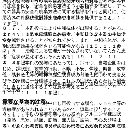
歴のある患者［うつ病や自殺企図があらわれることがある］
に注意を促し、安全な廃棄方法について指導を徹底し、すべ
〔１．１、９．１．１、１１．１．１参照〕。
ての器具の安全な廃棄方法に関する指導を行うと同時に、使
２．３． 非代償性肝疾患の患者〔９．３．１、１１．１．
用済みの針及び注射器を廃棄する容器を提供すること。
７参照〕。
８．７． 本剤投与により中和抗体が出現することがある。
２．４． 自己免疫性肝炎の患者〔９．３．２、１１．１．
Ｉｎ ｖｉｔｒｏの試験において、中和抗体が本剤の生物活
６参照〕。
性を減弱させることが知られており、また、中和抗体が、本
剤の臨床効果を減弱させる可能性がある〔１５．１．１参
２．５． 治療による管理が十分なされていないてんかん患
照〕。
者［症状が悪化するおそれがある］〔９．１．２、１１．
１．４参照〕。
８．８． 本剤の投与にあたっては、抑うつ、自殺企図をは
じめ、躁状態、攻撃的行動、不眠、不安、焦燥、興奮、攻撃
２．６． 小柴胡湯投与中の患者〔１０．１参照〕。
性、易刺激性等の精神神経症状発現の可能性について患者及
びその家族に十分理解させ、これらの症状があらわれた場合
２．７． ワクチン等生物学的製剤に対し過敏症の既往歴の
には直ちに連絡するよう注意を与えること〔１．１、９．
ある患者。
１．１、１１．１．１参照〕。
重要な基本的注意
８．９． 投与を一時中止し再投与する場合、ショック等の
過敏症があらわれることがあるので、慎重に投与すること
８．１． 本剤の投与初期においてインフルエンザ様症状
〔１１．１．２、１１．１．１５参照〕。
（発熱、悪寒、頭痛、筋痛、無力症、疲労、悪心及び嘔吐
等）があらわれるので、その旨を患者にあらかじめ説明して
８．１０． 間質性肺炎があらわれることがあるので、咳嗽