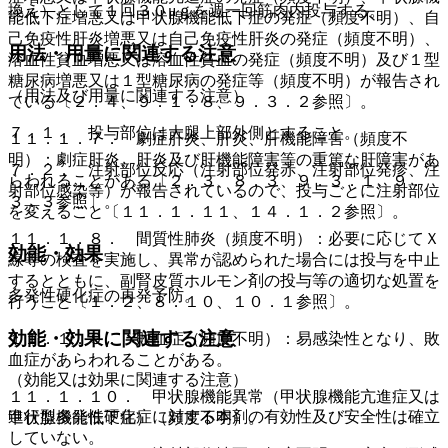
換え）として１回３０μｇを週一回筋肉内投与する。
能低下症増悪又は甲状腺機能低下症の発症（頻度不明）、自
己免疫性肝炎増悪又は自己免疫性肝炎の発症（頻度不明）、
用法・用量に関連する注意
溶血性貧血増悪又は溶血性貧血の発症（頻度不明）及び１型
糖尿病増悪又は１型糖尿病の発症等（頻度不明）が報告され
（用法及び用量に関連する注意）
ている〔２．４、９．１．８、９．３．２参照〕。
７．１． 投与部位は大腿上部外側とすること。
１１．１．７． 劇症肝炎、肝炎、肝機能障害（頻度不
明）：劇症肝炎、肝炎及び肝機能障害等の重篤な肝障害があ
７．２． 注射部位反応（注射部位発赤、注射部位発疹、注
らわれることがある〔２．３、８．３、９．３．１、９．
射部位感染等）が報告されているので、投与ごとに注射部位
３．３参照〕。
を変えること〔１１．１．１１、１４．１．２参照〕。
１１．１．８． 間質性肺炎（頻度不明）：必要に応じてＸ
効能・効果
線等の検査を実施し、異常が認められた場合には投与を中止
するとともに、副腎皮質ホルモン剤の投与等の適切な処置を
多発性硬化症の再発予防。
行うこと〔１．２、８．１０、１０．１参照〕。
効能・効果に関連する注意
１１．１．９． 敗血症（頻度不明）：易感染性となり、敗
血症があらわれることがある。
（効能又は効果に関連する注意）
１１．１．１０． 甲状腺機能異常（甲状腺機能亢進症又は
進行型多発性硬化症に対する本剤の有効性及び安全性は確立
甲状腺機能低下症）（頻度不明）。
していない。