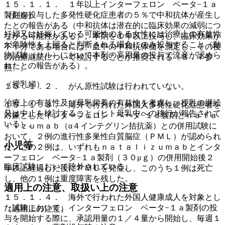
１５．１．１． １年以上インターフェロン ベータ−１ａ
製剤を投与した多発性硬化症患者の５％で中和抗体が産生し
（妊婦）
たとの報告がある（中和抗体は潜在的に臨床効果の減弱につ
妊婦又は妊娠している可能性のある女性には治療上の有益性
ながる可能性がある）。本剤を１年以上投与し、臨床効果が
が危険性を上回ると判断される場合にのみ投与すること（動
不十分である場合には、血中の中和抗体価を測定し、その後
物試験（サル）において本剤の高用量の投与で流産が認めら
の治療継続について検討することが推奨される〔８．７参
れたとの報告がある）。
照〕。
（授乳婦）
１５．１．２． がん原性試験は行われていない。
治療上の有益性及び母乳栄養の有益性を考慮し、授乳の継続
１５．１．３． 海外で行われた外国人多発性硬化症患者を
又は中止を検討すること（ヒト母乳中への移行が報告されて
対象としたインターフェロン ベータ−１ａ製剤とｎａｔａ
いる）。
ｌｉｚｕｍａｂ（α４インテグリン拮抗薬）との併用試験に
おいて、２例の進行性多巣性白質脳症（ＰＭＬ）が認められ
小児等
た。この２例は、いずれもｎａｔａｌｉｚｕｍａｂとインタ
ーフェロン ベータ−１ａ製剤（３０μｇ）の併用開始後２
臨床試験において除外されている。
年以上経過した後にＰＭＬを発症し、このうち１例は死亡
し、他の１例は重度障害を残した。
適用上の注意、取扱い上の注意
１５．１．４． 海外で行われた外国人健康成人を対象とし
た試験において、インターフェロン ベータ−１ａ製剤の投
（適用上の注意）
与を開始する際に、承認用量の１／４量から開始し、毎週１