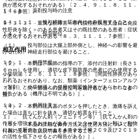
炎が悪化するおそれがある）〔２．４、９．１．８、１１．
１４．１． 薬剤投与時の注意
１．６参照〕。
１４．１．１． 投与経路：筋肉内にのみ投与すること。
９．３．３． 重篤な肝障害＜非代償性肝疾患又は自己免疫
性肝炎を除く＞のある患者又はその既往歴のある患者：症状
１４．１．２． 投与部位
が悪化するおそれがある〔８．３、１１．１．７参照〕。
（１）． 投与部位は大腿上部外側とし、神経への影響を避
相互作用
けるため、神経走行部位を避けること。
１０．１． 併用禁忌：
（２）． 本剤は、医師の指導の下、添付の注射針（長さ１
６ｍｍ）を使用し、適切な皮下脂肪厚の患者にのみ使用する
小柴胡湯〔２．６、１１．１．８参照〕［間質性肺炎があら
こと。
われるおそれがあり、なお、類薬（インターフェロンアルフ
ァ製剤）と小柴胡湯との併用で間質性肺炎があらわれたとの
（３）． 同一部位への反復投与を避けること〔７．２参
報告がある（機序は不明である）］。
照〕。
１０．２． 併用注意：
（４）． 本剤の注入器のボタンを押したとき、激痛を訴え
た場合は直ちに針を抜き、適切な処置を行うこと。
１）． 抗てんかん剤（フェニトイン等）［抗てんかん剤の
作用を増強するおそれがある（インターフェロン類は、動物
（５）． 本品の詳細な操作方法又は使用方法については、
において肝チトクロームＰ４５０分子種２Ｃ９及び２Ｃ１９
付属の患者用取扱説明書を参照すること。
の活性を低下させるとの報告がある）］。