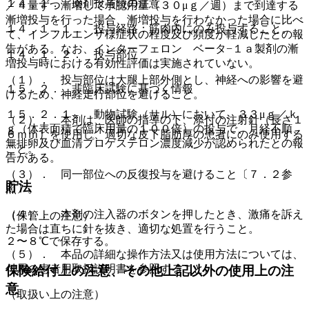
１４．１． 薬剤投与時の注意
／４量ずつ漸増して承認用量（３０μｇ／週）まで到達する
漸増投与を行った場合、漸増投与を行わなかった場合に比べ
１４．１．１． 投与経路：筋肉内にのみ投与すること。
て、インフルエンザ様症状の程度及び頻度が軽減したとの報
告がある。なお、インターフェロン ベータ−１ａ製剤の漸
１４．１．２． 投与部位
増投与時における有効性評価は実施されていない。
（１）． 投与部位は大腿上部外側とし、神経への影響を避
１５．２． 非臨床試験に基づく情報
けるため、神経走行部位を避けること。
１５．２．１． 動物試験（サル）において、３３μｇ／ｋ
（２）． 本剤は、医師の指導の下、添付の注射針（長さ１
ｇ（体表面積で臨床用量の１００倍）の投与で、月経不順、
６ｍｍ）を使用し、適切な皮下脂肪厚の患者にのみ使用する
無排卵及び血清プロゲステロン濃度減少が認められたとの報
こと。
告がある。
（３）． 同一部位への反復投与を避けること〔７．２参
貯法
照〕。
（４）． 本剤の注入器のボタンを押したとき、激痛を訴え
（保管上の注意）
た場合は直ちに針を抜き、適切な処置を行うこと。
２〜８℃で保存する。
（５）． 本品の詳細な操作方法又は使用方法については、
付属の患者用取扱説明書を参照すること。
保険給付上の注意、その他上記以外の使用上の注
意
（取扱い上の注意）