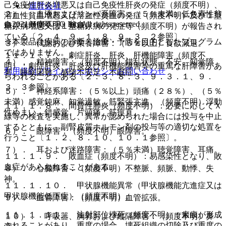
己免疫性肝炎増悪又は自己免疫性肝炎の発症（頻度不明）、
運営会社
２）． 血液およびリンパ系障害：（５％未満）低色素性貧
溶血性貧血増悪又は溶血性貧血の発症（頻度不明）及び１型
© 2021 HOKUTO Inc. All rights reserved.
血、（頻度不明）貧血。
糖尿病増悪又は１型糖尿病の発症等（頻度不明）が報告され
ている〔２．４、９．１．８、９．３．２参照〕。
※本製品は疾病の診断・治療・予防を目的としたプログラム
３）． 代謝および栄養障害：（５％以上）食欲減退。
ではありません。
１１．１．７． 劇症肝炎、肝炎、肝機能障害（頻度不
４）． 精神障害：（頻度不明）錯乱状態、不安、知覚障
明）：劇症肝炎、肝炎及び肝機能障害等の重篤な肝障害があ
利用規約
プライバシーポリシー
お問い合わせ
害、睡眠困難、感情不安定、不眠症。
らわれることがある〔２．３、８．３、９．３．１、９．
３．３参照〕。
５）． 神経系障害：（５％以上）頭痛（２８％）、（５％
未満）感覚鈍麻、知覚過敏、筋緊張亢進、（頻度不明）浮動
１１．１．８． 間質性肺炎（頻度不明）：必要に応じてＸ
性めまい、錯感覚、片頭痛、筋痙直。
線等の検査を実施し、異常が認められた場合には投与を中止
するとともに、副腎皮質ホルモン剤の投与等の適切な処置を
６）． 眼障害：（頻度不明）眼障害。
行うこと〔１．２、８．１０、１０．１参照〕。
７）． 耳および迷路障害：（５％未満）聴覚障害、耳痛。
１１．１．９． 敗血症（頻度不明）：易感染性となり、敗
血症があらわれることがある。
８）． 心臓障害：（頻度不明）不整脈、頻脈、動悸、失
神。
１１．１．１０． 甲状腺機能異常（甲状腺機能亢進症又は
甲状腺機能低下症）（頻度不明）。
９）． 血管障害：（頻度不明）血管拡張。
１１．１．１１． 注射部位壊死（頻度不明）：瘢痕が形成
１０）． 呼吸器、胸郭および縦隔障害：（頻度不明）鼻
されることがあり、重度の場合、壊死組織の切除及び重度の