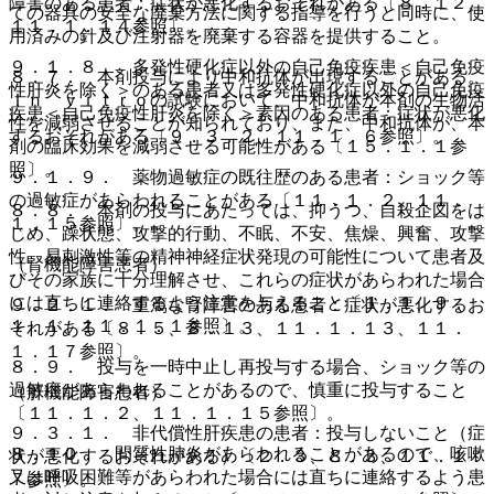
障害のある患者：症状が悪化するおそれがある〔８．１２、
ての器具の安全な廃棄方法に関する指導を行うと同時に、使
１１．１．１４参照〕。
用済みの針及び注射器を廃棄する容器を提供すること。
９．１．８． 多発性硬化症以外の自己免疫疾患＜自己免疫
８．７． 本剤投与により中和抗体が出現することがある。
性肝炎を除く＞のある患者又は多発性硬化症以外の自己免疫
Ｉｎ ｖｉｔｒｏの試験において、中和抗体が本剤の生物活
疾患＜自己免疫性肝炎を除く＞素因のある患者：症状が悪化
性を減弱させることが知られており、また、中和抗体が、本
するおそれがある〔９．３．２、１１．１．６参照〕。
剤の臨床効果を減弱させる可能性がある〔１５．１．１参
照〕。
９．１．９． 薬物過敏症の既往歴のある患者：ショック等
の過敏症があらわれることがある〔１１．１．２、１１．
８．８． 本剤の投与にあたっては、抑うつ、自殺企図をは
１．１５参照〕。
じめ、躁状態、攻撃的行動、不眠、不安、焦燥、興奮、攻撃
性、易刺激性等の精神神経症状発現の可能性について患者及
（腎機能障害患者）
びその家族に十分理解させ、これらの症状があらわれた場合
には直ちに連絡するよう注意を与えること〔１．１、９．
９．２．１． 重篤な腎障害のある患者：症状が悪化するお
１．１、１１．１．１参照〕。
それがある〔８．５、８．１３、１１．１．１３、１１．
１．１７参照〕。
８．９． 投与を一時中止し再投与する場合、ショック等の
過敏症があらわれることがあるので、慎重に投与すること
（肝機能障害患者）
〔１１．１．２、１１．１．１５参照〕。
９．３．１． 非代償性肝疾患の患者：投与しないこと（症
８．１０． 間質性肺炎があらわれることがあるので、咳嗽
状が悪化するおそれがある）〔２．３、８．３、１１．１．
又は呼吸困難等があらわれた場合には直ちに連絡するよう患
７参照〕。