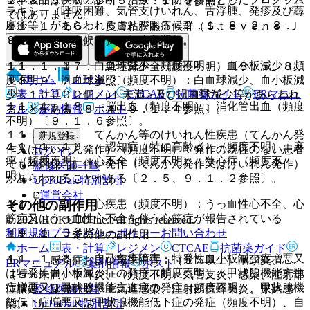
２、８．９、９．１．５、９．１．９参照〕。
ラキシー（呼吸困難、気管支けいれん、舌浮腫、発疹及び蕁
ではありません。
麻疹等）があらわれることがある〔２．１、８．２、８．
１１．１．１６． 皮膚粘膜眼症候群（Ｓｔｅｖｅｎｓ−Ｊ
９、９．１．５、９．１．９参照〕。
ｏｈｎｓｏｎ症候群）（頻度不明）。
１１．１．３． 白血球減少（頻度不明）、血小板減少（頻
１１．１．１７． 急性腎不全（頻度不明）〔８．５、８．
ホーム
ノート
度不明）、汎血球減少（頻度不明）：白血球減少、血小板減
１３、９．２．１参照〕。
表・計算
レジメン
CTCAE
抗菌薬ガイド
ERマニュ
少＜１００００個／μＬ未満＞及び汎血球減少等があらわれ
１１．１．１８． 脳出血（頻度不明）、消化管出血（頻度
アル
薬剤情報
ポスト
ることがある〔８．４、９．１．４参照〕。
不明）〔９．１．６参照〕。
１１．１．４． てんかん等のけいれん性疾患（てんかん発
新規登録
１１．１．１９． 認知症（特に高齢者）（頻度不明）、麻
作又はけいれん発作）（頻度不明）：発作の既往のない患者
ログイン
痺（頻度不明）、心不全（頻度不明）、狭心症（頻度不
でも本剤投与に伴い発作（てんかん発作又はけいれん発作）
監修医師一覧
明）。
があらわれることがある〔２．５、９．１．２参照〕。
UpToDate特別割引
運営会社
その他の副作用
１１．１．５． 心疾患（頻度不明）：うっ血性心不全、心
筋症又はうっ血性心不全を伴う心筋症が報告されている
© 2021 HOKUTO Inc. All rights reserved.
利用規約
プライバシーポリシー
お問い合わせ
〔９．１．３参照〕。
１１．２． その他の副作用
ホーム
表・計算
レジメン
CTCAE
抗菌薬ガイド
１１．１．６． 自己免疫障害：特発性血小板減少症増悪又
１）． 感染症および寄生虫症：（５％以上）咽頭炎、
ERマニュアル
薬剤情報
ポスト
は特発性血小板減少症の発症（頻度不明）、甲状腺機能亢進
（５％未満）中耳炎、（頻度不明）気管支炎、感染、注射部
症増悪又は甲状腺機能亢進症の発症（頻度不明）、甲状腺機
監修医師一覧
位膿瘍、副鼻腔炎、上気道感染、注射部位蜂巣炎、尿路感
能低下症増悪又は甲状腺機能低下症の発症（頻度不明）、自
UpToDate特別割引
染。