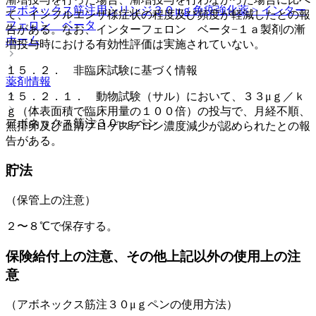
アボネックス筋注用シリンジ３０μｇ
免疫強化薬 > インター
て、インフルエンザ様症状の程度及び頻度が軽減したとの報
フェロン ベータ
告がある。なお、インターフェロン ベータ−１ａ製剤の漸
ホーム
増投与時における有効性評価は実施されていない。
１５．２． 非臨床試験に基づく情報
薬剤情報
１５．２．１． 動物試験（サル）において、３３μｇ／ｋ
ｇ（体表面積で臨床用量の１００倍）の投与で、月経不順、
アボネックス筋注３０μｇペン
無排卵及び血清プロゲステロン濃度減少が認められたとの報
告がある。
貯法
（保管上の注意）
２〜８℃で保存する。
保険給付上の注意、その他上記以外の使用上の注
意
（アボネックス筋注３０μｇペンの使用方法）