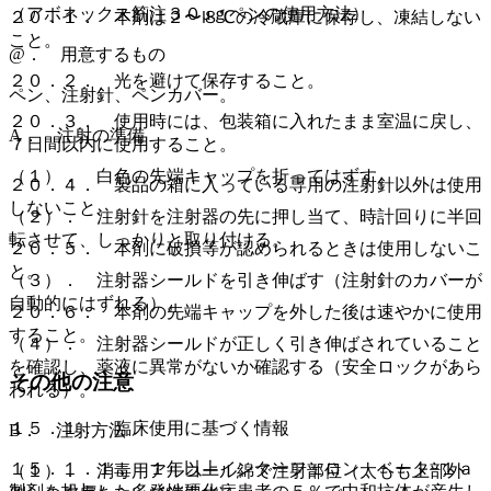
（アボネックス筋注３０μｇペンの使用方法）
２０．１． 本剤は２〜８℃の冷蔵庫に保存し、凍結しない
こと。
@． 用意するもの
２０．２． 光を避けて保存すること。
ペン、注射針、ペンカバー。
２０．３． 使用時には、包装箱に入れたまま室温に戻し、
A． 注射の準備
７日間以内に使用すること。
（１）． 白色の先端キャップを折ってはずす。
２０．４． 製品の箱に入っている専用の注射針以外は使用
しないこと。
（２）． 注射針を注射器の先に押し当て、時計回りに半回
転させて、しっかりと取り付ける。
２０．５． 本剤に破損等が認められるときは使用しないこ
と。
（３）． 注射器シールドを引き伸ばす（注射針のカバーが
自動的にはずれる）。
２０．６． 本剤の先端キャップを外した後は速やかに使用
すること。
（４）． 注射器シールドが正しく引き伸ばされていること
を確認し、薬液に異常がないか確認する（安全ロックがあら
その他の注意
われる）。
１５．１． 臨床使用に基づく情報
B． 注射方法
１５．１．１． １年以上インターフェロン ベータ−１ａ
（１）． 消毒用アルコール綿で注射部位（太もも上部外