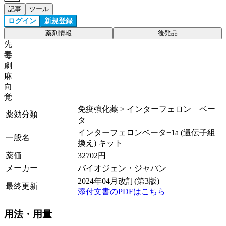
記事
ツール
ログイン
新規登録
薬剤情報
後発品
先
毒
劇
麻
向
覚
免疫強化薬 > インターフェロン ベー
薬効分類
タ
インターフェロンベータ−1a (遺伝子組
一般名
換え) キット
薬価
32702
円
メーカー
バイオジェン・ジャパン
2024年04月改訂(第3版)
最終更新
添付文書のPDFはこちら
用法・用量