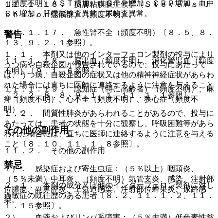
（頻度不明）ＡＳＴ増加、γ−ＧＴＰ増加、ＣＲＰ増加、血中
１１．１．１６． 皮膚粘膜眼症候群（Ｓｔｅｖｅｎｓ−Ｊ
ＣＫ増加、肝機能検査異常、尿検査異常。
ｏｈｎｓｏｎ症候群）（頻度不明）。
１１．１．１７． 急性腎不全（頻度不明）〔８．５、８．
警告
１３、９．２．１参照〕。
１．１． 本剤又は他のインターフェロン製剤の投与により
１１．１．１８． 脳出血（頻度不明）、消化管出血（頻度
うつ病や自殺企図が報告されているので、投与にあたって
不明）〔９．１．６参照〕。
は、うつ病、自殺企図の症状又は他の精神神経症状があらわ
れた場合には直ちに医師に連絡するように注意を与えること
１１．１．１９． 認知症（特に高齢者）（頻度不明）、麻
〔２．２、８．８、９．１．１、１１．１．１参照〕。
痺（頻度不明）、心不全（頻度不明）、狭心症（頻度不
明）。
１．２． 間質性肺炎があらわれることがあるので、投与に
あたっては、患者の状態を十分に観察し、呼吸困難等があら
その他の副作用
われた場合には、直ちに医師に連絡するように注意を与える
こと〔８．１０、１１．１．８参照〕。
１１．２． その他の副作用
禁忌
１）． 感染症および寄生虫症：（５％以上）咽頭炎、
（５％未満）中耳炎、（頻度不明）気管支炎、感染、注射部
２．１． 本剤の成分又は他のインターフェロン製剤に対し
位膿瘍、副鼻腔炎、上気道感染、注射部位蜂巣炎、尿路感
過敏症の既往歴のある患者〔８．２、１１．１．２、１１．
染。
１．１５参照〕。
２）． 血液およびリンパ系障害：（５％未満）低色素性貧