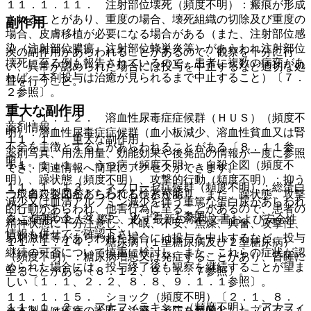
１１．１．１１． 注射部位壊死（頻度不明）：瘢痕が形成
されることがあり、重度の場合、壊死組織の切除及び重度の
副作用
場合、皮膚移植が必要になる場合がある（また、注射部位感
染（注射部位膿瘍、注射部位蜂巣炎等）があらわれ注射部位
次の副作用があらわれることがあるので、観察を十分に行
壊死に至る例も報告されているので、患者に複数の病変があ
い、異常が認められた場合には投与を中止するなど適切な処
れば、本剤投与は治癒が見られるまで中止すること）〔７．
置を行うこと。
２参照〕。
重大な副作用
１１．１．１２． 溶血性尿毒症症候群（ＨＵＳ）（頻度不
薬剤情報
明）：溶血性尿毒症症候群（血小板減少、溶血性貧血又は腎
１１．１． 重大な副作用
不全を主徴とする）があらわれることがある〔８．１１参
薬剤写真、用法用量、効能効果や後発品の情報が一度に参照
照〕。
１１．１．１． うつ病（頻度不明）、自殺企図（頻度不
でき、関連情報へ簡単にアクセスができます。
明）、躁状態（頻度不明）、攻撃的行動（頻度不明）：抑う
１１．１．１３． ネフローゼ症候群（頻度不明）：総蛋白
一般名、製品名どちらでも検索可能！
つ、自殺企図があらわれることがあり、また、躁状態、攻撃
減少又は血清アルブミン減少を伴う重篤な蛋白尿があらわれ
的行動があらわれ、他害行為に至ることがあるので、患者の
ることがある〔８．５、９．２．１参照〕。
※ ご使用いただく際に、必ず最新の添付文書および安全性
精神状態に十分注意し、不眠、不安、焦燥、興奮、攻撃性、
情報も併せてご確認下さい。
易刺激性等があらわれた場合には投与を中止するなど、投与
１１．１．１４． 糖尿病（１型糖尿病及び２型糖尿病）
継続の可否について慎重に検討し、また、これらの症状が認
（頻度不明）：糖尿病増悪又は発症することがあり、昏睡に
められた場合には、投与終了後も観察を継続することが望ま
至ることがある〔８．１２、９．１．７参照〕。
しい〔１．１、２．２、８．８、９．１．１参照〕。
１１．１．１５． ショック（頻度不明）〔２．１、８．
１１．１．２． アナフィラキシー（頻度不明）：アナフィ
※本製品は疾病の診断・治療・予防を目的としたプログラム