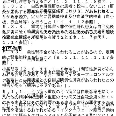
者に対し注意を与えること〔１．２、１１．１．８参照〕。
９．３．２． 自己免疫性肝炎の患者：投与しないこと（肝
８．１１． 溶血性尿毒症症候群（ＨＵＳ）があらわれるこ
炎が悪化するおそれがある）〔２．４、９．１．８、１１．
とがあるので、定期的に腎機能検査及び血液学的検査（血小
１．６参照〕。
板、赤血球等）を行うこと〔１１．１．１２参照〕。
９．３．３． 重篤な肝障害＜非代償性肝疾患又は自己免疫
８．１２． 糖尿病があらわれることがあるので、定期的に
性肝炎を除く＞のある患者又はその既往歴のある患者：症状
検査（血糖値、尿糖等）を行うこと〔９．１．７、１１．
が悪化するおそれがある〔８．３、１１．１．７参照〕。
１．１４参照〕。
相互作用
８．１３． 急性腎不全があらわれることがあるので、定期
的に腎機能検査を行うこと〔９．２．１、１１．１．１７参
１０．１． 併用禁忌：
照〕。
小柴胡湯〔２．６、１１．１．８参照〕［間質性肺炎があら
（特定の背景を有する患者に関する注意）
われるおそれがあり、なお、類薬（インターフェロンアルフ
ァ製剤）と小柴胡湯との併用で間質性肺炎があらわれたとの
（合併症・既往歴等のある患者）
報告がある（機序は不明である）］。
９．１．１． うつ病＜重度のうつ病又は自殺念慮を除く＞
１０．２． 併用注意：
又は他の精神神経症状＜重度のうつ病又は自殺念慮を除く＞
のある患者又はその既往歴のある患者：症状が悪化するおそ
１）． 抗てんかん剤（フェニトイン等）［抗てんかん剤の
れがある〔１．１、２．２、８．８、１１．１．１参照〕。
作用を増強するおそれがある（インターフェロン類は、動物
において肝チトクロームＰ４５０分子種２Ｃ９及び２Ｃ１９