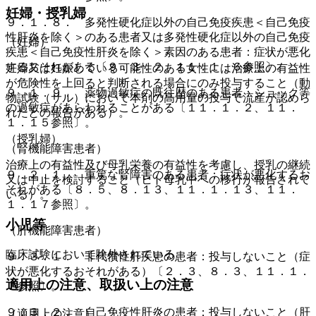
妊婦・授乳婦
９．１．８． 多発性硬化症以外の自己免疫疾患＜自己免疫
性肝炎を除く＞のある患者又は多発性硬化症以外の自己免疫
（妊婦）
疾患＜自己免疫性肝炎を除く＞素因のある患者：症状が悪化
するおそれがある〔９．３．２、１１．１．６参照〕。
妊婦又は妊娠している可能性のある女性には治療上の有益性
が危険性を上回ると判断される場合にのみ投与すること（動
９．１．９． 薬物過敏症の既往歴のある患者：ショック等
物試験（サル）において本剤の高用量の投与で流産が認めら
の過敏症があらわれることがある〔１１．１．２、１１．
れたとの報告がある）。
１．１５参照〕。
（授乳婦）
（腎機能障害患者）
治療上の有益性及び母乳栄養の有益性を考慮し、授乳の継続
９．２．１． 重篤な腎障害のある患者：症状が悪化するお
又は中止を検討すること（ヒト母乳中への移行が報告されて
それがある〔８．５、８．１３、１１．１．１３、１１．
いる）。
１．１７参照〕。
小児等
（肝機能障害患者）
臨床試験において除外されている。
９．３．１． 非代償性肝疾患の患者：投与しないこと（症
状が悪化するおそれがある）〔２．３、８．３、１１．１．
適用上の注意、取扱い上の注意
７参照〕。
９．３．２． 自己免疫性肝炎の患者：投与しないこと（肝
（適用上の注意）