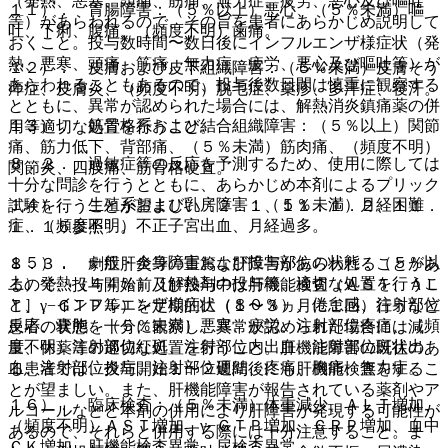
（発熱、悪寒、頭痛、筋痛、無力症、疲労、悪心及び嘔吐
１１）． 胃腸障害：（５％以上）悪心、（５％未満）嘔
等）があらわれるので、その旨を患者にあらかじめ説明して
吐、下痢、腹痛、（頻度不明）歯痛。
おくこと。投与数時間〜数日後にインフルエンザ様症状（発
熱、悪寒、頭痛、筋痛、無力症、疲労、悪心及び嘔吐等）が
１２）． 皮膚および皮下組織障害：（５％未満）皮膚そう
あらわれることもあるので、投与後数日間は慎重に観察する
痒症、皮膚炎、（頻度不明）脱毛症、薬疹、多汗症、寝汗。
とともに、異常が認められた場合には、解熱消炎鎮痛薬の併
１３）． 筋骨格系および結合組織障害：（５％以上）関節
用等適切な処置を行うこと。
痛、筋力低下、背部痛、（５％未満）筋肉痛、（頻度不明）
８．２． 過敏症等の反応を予測するため、使用に際しては
関節炎、四肢痛、筋骨格硬直。
十分な問診を行うとともに、あらかじめ本剤によるプリック
１４）． 生殖系および乳房障害：（５％未満）月経困難
試験を行うことが望ましい〔２．１、１１．１．２、１１．
症、（頻度不明）不正子宮出血、月経過多。
１．１５参照〕。
１５）． 一般・全身障害および投与部位の状態：（５％以
８．３． 劇症肝炎等の重篤な肝障害があらわれることがあ
上）発熱（４４％）［解熱剤の投与等、適切な処置を行うこ
るので、投与開始前及び投与中は肝機能検査（ＡＳＴ、ＡＬ
と］、インフルエンザ様症状（８０％）、倦怠感、注射部位
Ｔ、γ−ＧＴＰ等）を定期的に（１〜３ヵ月に１回）行うなど
反応、嚢胞、（５％未満）悪寒、疲労、注射部位疼痛、（頻
患者の状態を十分に観察し、異常が認められた場合には減
度不明）注射部位紅斑、注射部位内出血、注射部位斑状出
量、休薬等の適切な処置を行うこと。肝機能障害の既往のあ
血、注射部位炎症、注射部位硬結、疼痛、胸痛、無力症。
る患者では、投与開始１〜２週間後にも肝機能検査をするこ
とが望ましい。また、肝機能障害が報告されている薬剤やア
１６）． 臨床検査：（５％未満）体重減少、ＡＬＴ増加、
ルコールなどと本剤の併用により肝障害が発現する可能性が
（頻度不明）ＡＳＴ増加、γ−ＧＴＰ増加、ＣＲＰ増加、血中
あるので、それらと併用する際には十分注意すること。ま
ＣＫ増加、肝機能検査異常、尿検査異常。