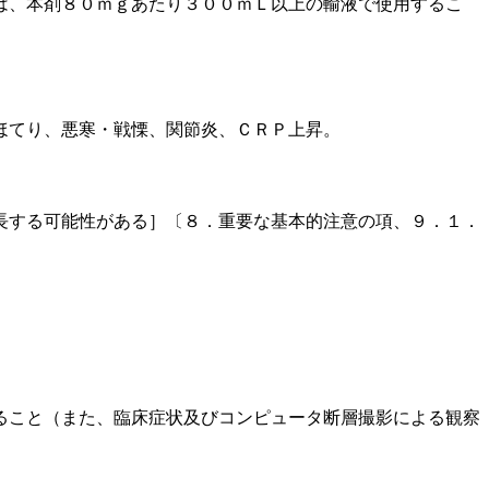
は、本剤８０ｍｇあたり３００ｍＬ以上の輸液で使用するこ
ほてり、悪寒・戦慄、関節炎、ＣＲＰ上昇。
長する可能性がある］〔８．重要な基本的注意の項、９．１．
ること（また、臨床症状及びコンピュータ断層撮影による観察