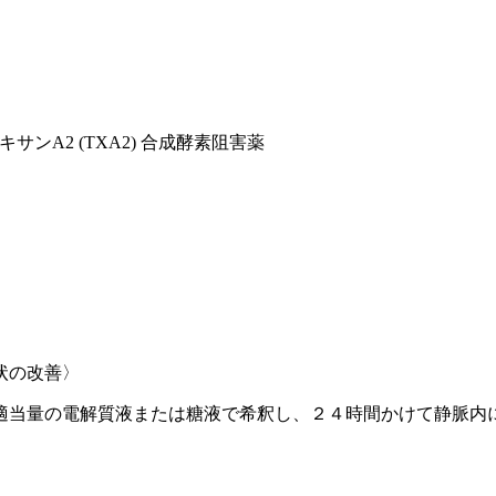
サンA2 (TXA2) 合成酵素阻害薬
状の改善〉
適当量の電解質液または糖液で希釈し、２４時間かけて静脈内