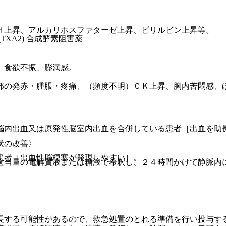
Ｈ上昇、アルカリホスファターゼ上昇、ビリルビン上昇等。
TXA2) 合成酵素阻害薬
。
、食欲不振、膨満感。
部の発赤・腫脹・疼痛、（頻度不明）ＣＫ上昇、胸内苦悶感、
脳内出血又は原発性脳室内出血を合併している患者［出血を助
状の改善〉
患者［出血性脳梗塞が発現しやすい］。
適当量の電解質液または糖液で希釈し、２４時間かけて静脈内
長する可能性があるので、救急処置のとれる準備を行い投与す