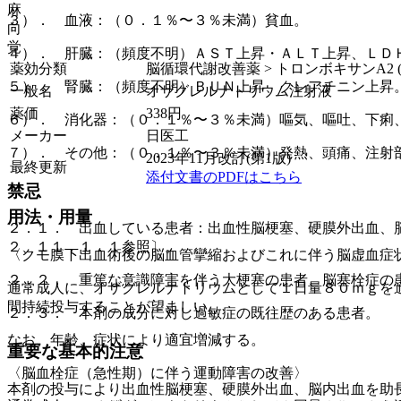
麻
３）． 血液：（０．１％〜３％未満）貧血。
向
覚
４）． 肝臓：（頻度不明）ＡＳＴ上昇・ＡＬＴ上昇、ＬＤ
薬効分類
脳循環代謝改善薬 > トロンボキサンA2 (
５）． 腎臓：（頻度不明）ＢＵＮ上昇、クレアチニン上昇
一般名
オザグレルナトリウム注射液
薬価
338
円
６）． 消化器：（０．１％〜３％未満）嘔気、嘔吐、下痢
メーカー
日医工
７）． その他：（０．１％〜３％未満）発熱、頭痛、注射
2023年11月改訂(第1版)
最終更新
添付文書のPDFはこちら
禁忌
用法・用量
２．１． 出血している患者：出血性脳梗塞、硬膜外出血、
２、１１．１．１参照〕。
〈クモ膜下出血術後の脳血管攣縮およびこれに伴う脳虚血症
２．２． 重篤な意識障害を伴う大梗塞の患者、脳塞栓症の
通常成人に、オザグレルナトリウムとして１日量８０ｍｇを
間持続投与することが望ましい。
２．３． 本剤の成分に対し過敏症の既往歴のある患者。
なお、年齢、症状により適宜増減する。
重要な基本的注意
〈脳血栓症（急性期）に伴う運動障害の改善〉
本剤の投与により出血性脳梗塞、硬膜外出血、脳内出血を助