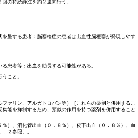
２回の持続静注を約２週間行う。
状を呈する患者：脳塞栓症の患者は出血性脳梗塞が発現しやす
。
いる患者等：出血を助長する可能性がある。
行うこと。
ルファリン、アルガトロバン等）［これらの薬剤と併用するこ
凝集能を抑制するため、類似の作用を持つ薬剤を併用すること
９％）、消化管出血（０．８％）、皮下出血（０．８％）、血
１．２参照〕。