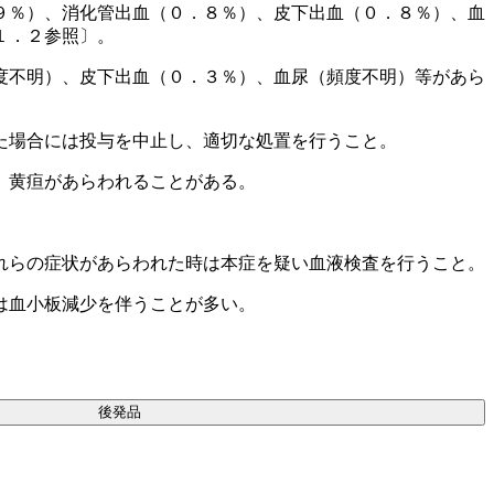
９％）、消化管出血（０．８％）、皮下出血（０．８％）、血
１．２参照〕。
度不明）、皮下出血（０．３％）、血尿（頻度不明）等があら
た場合には投与を中止し、適切な処置を行うこと。
、黄疸があらわれることがある。
れらの症状があらわれた時は本症を疑い血液検査を行うこと。
は血小板減少を伴うことが多い。
後発品