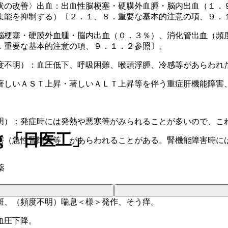
状の改善〉出血：出血性脳梗塞・硬膜外血腫・脳内出血（１．
集能を抑制する）〔２．１、８．重要な基本的注意の項、９．
脳梗塞・硬膜外血腫・脳内出血（０．３％）、消化管出血（頻
．重要な基本的注意の項、９．１．２参照〕。
度不明）：血圧低下、呼吸困難、喉頭浮腫、冷感等があらわれ
著しいＡＳＴ上昇・著しいＡＬＴ上昇等を伴う重症肝機能障害
明）：発症時には発熱や悪寒等がみられることが多いので、こ
ｇ「日医工」
害（急性腎障害等）があらわれることがある。腎機能障害時に
薬
斑、（頻度不明）喘息＜様＞発作、そう痒。
血圧下降。