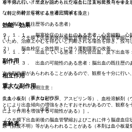
通常成人に、オザグレルナトリウムとして１回量８０ｍｇを
を十分に行い、出血が認められた場合には直ちに投与を中止
なお、年齢、症状により適宜増減する。
（特定の背景を有する患者に関する注意）
（合併症・既往歴等のある患者）
効能・効果
９．１．１． 脳塞栓症のおそれのある患者：心房細動、心
１）． クモ膜下出血術後の脳血管攣縮および脳血管攣縮に
いため、治療上やむを得ないと判断される場合を除き、投与
２）． 脳血栓症＜急性期＞に伴う運動障害の改善。
９．１．２． 出血している患者：消化管出血、皮下出血等
副作用
９．１．３． 出血の可能性のある患者：脳出血の既往歴の
次の副作用があらわれることがあるので、観察を十分に行い
相互作用
重大な副作用
１０．２． 併用注意：
１１．１． 重大な副作用
抗血小板剤（チクロピジン、アスピリン等）、血栓溶解剤（
とにより出血傾向の増強をきたすおそれがあるので、観察を
１１．１．１． 出血
により作用を増強する可能性がある）］。
〈クモ膜下出血術後の脳血管攣縮およびこれに伴う脳虚血症
高齢者
尿（頻度不明）等があらわれることがある（本剤は血小板凝