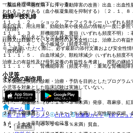
一般に生理機能が低下している。
〈脳血栓症＜急性期＞に伴う運動障害の改善〉出血：出血性
われることがある（血小板凝集能を抑制する）〔２．１、８
薬剤情報
妊婦・授乳婦
１１．１．２． ショック、アナフィラキシー（いずれも頻
薬剤写真、用法用量、効能効果や後発品の情報が一度に参照
（妊婦）
１１．１．３． 肝機能障害、黄疸（いずれも頻度不明）：
一般名、製品名どちらでも検索可能！
妊婦又は妊娠している可能性のある女性には、治療上の有益
１１．１．４． 血小板減少（頻度不明）。
※ ご使用いただく際に、必ず最新の添付文書および安全性情
（授乳婦）
１１．１．５． 白血球減少、顆粒球減少（いずれも頻度不
治療上の有益性及び母乳栄養の有益性を考慮し、授乳の継続
１１．１．６． 腎機能障害（頻度不明）：重篤な腎機能障
小児等
その他の副作用
※本製品は疾病の診断・治療・予防を目的としたプログラム
小児等を対象とした臨床試験は実施していない。
１１．２． その他の副作用
適用上の注意、取扱い上の注意
１）． 過敏症：（０．１％〜３％未満）発疹、蕁麻疹、紅
ホーム
ノート
（適用上の注意）
２）． 循環器：（０．１％〜３％未満）上室性期外収縮、
表・計算
レジメン
CTCAE
抗菌薬ガイド
ERマニュ
１４．１． 薬剤調製時の注意
３）． 血液：（０．１％〜３％未満）貧血。
新規登録