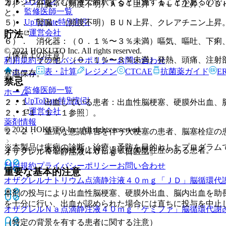
ログイン
カルシウムを含む輸液で希釈すると白濁することがあるので
４）． 肝臓：（頻度不明）ＡＳＴ上昇・ＡＬＴ上昇、ＬＤ
監修医師一覧
と。
UpToDate特別割引
５）． 腎臓：（頻度不明）ＢＵＮ上昇、クレアチニン上昇
運営会社
貯法
６）． 消化器：（０．１％〜３％未満）嘔気、嘔吐、下痢
© 2021 HOKUTO Inc. All rights reserved.
（保管上の注意）
７）． その他：（０．１％〜３％未満）発熱、頭痛、注射
利用規約
プライバシーポリシー
お問い合わせ
ホーム
表・計算
レジメン
CTCAE
抗菌薬ガイド
E
室温保存。
禁忌
監修医師一覧
ホーム
UpToDate特別割引
２．１． 出血している患者：出血性脳梗塞、硬膜外出血、
運営会社
２、１１．１．１参照〕。
薬剤情報
© 2021 HOKUTO Inc. All rights reserved.
２．２． 重篤な意識障害を伴う大梗塞の患者、脳塞栓症の
※本製品は疾病の診断・治療・予防を目的としたプログラム
２．３． 本剤の成分に対し過敏症の既往歴のある患者。
オザグレルＮａ静注液４０ｍｇ「日医工」
利用規約
プライバシーポリシー
お問い合わせ
重要な基本的注意
オザグレルナトリウム点滴静注液４０ｍｇ「ＪＤ」
脳循環代謝
本剤の投与により出血性脳梗塞、硬膜外出血、脳内出血を助
を十分に行い、出血が認められた場合には直ちに投与を中止
オザグレルＮａ点滴静注液４０ｍｇ「ケミファ」
脳循環代謝改
（特定の背景を有する患者に関する注意）