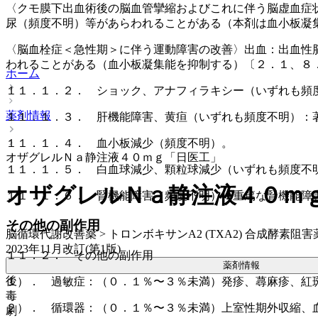
〈クモ膜下出血術後の脳血管攣縮およびこれに伴う脳虚血症
尿（頻度不明）等があらわれることがある（本剤は血小板凝
〈脳血栓症＜急性期＞に伴う運動障害の改善〉出血：出血性
われることがある（血小板凝集能を抑制する）〔２．１、８
ホーム
１１．１．２． ショック、アナフィラキシー（いずれも頻
薬剤情報
１１．１．３． 肝機能障害、黄疸（いずれも頻度不明）：
１１．１．４． 血小板減少（頻度不明）。
オザグレルＮａ静注液４０ｍｇ「日医工」
１１．１．５． 白血球減少、顆粒球減少（いずれも頻度不
オザグレルＮａ静注液４０ｍ
１１．１．６． 腎機能障害（頻度不明）：重篤な腎機能障
その他の副作用
脳循環代謝改善薬 > トロンボキサンA2 (TXA2) 合成酵素阻害
2023年11月改訂(第1版)
１１．２． その他の副作用
薬剤情報
後
１）． 過敏症：（０．１％〜３％未満）発疹、蕁麻疹、紅
毒
２）． 循環器：（０．１％〜３％未満）上室性期外収縮、
劇