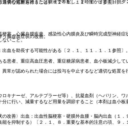
適当量の電解質液または糖液で希釈し、２時間かけて１日朝夕
し適切な処置を行うこと）〔２．１、１１．１．１参照〕。
筋梗塞、心臓弁膜疾患、感染性心内膜炎及び瞬時完成型神経症
伴う脳虚血症状の改善。
しないこと。
：出血を助長する可能性がある〔２．１、１１．１．１参照〕
ある患者、重症高血圧患者、重症糖尿病患者、血小板減少して
、異常が認められた場合には投与を中止するなど適切な処置を
ウロキナーゼ、アルテプラーゼ等）、抗凝血剤（ヘパリン、ワ
十分に行い、減量するなど用量を調節すること（本剤は血小板
状の改善〉出血：出血性脳梗塞・硬膜外血腫・脳内出血（１．
集能を抑制する）〔２．１、８．重要な基本的注意の項、９．