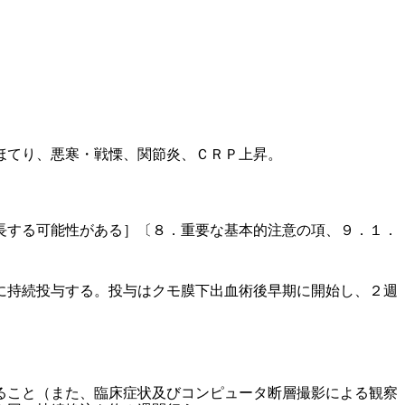
ほてり、悪寒・戦慄、関節炎、ＣＲＰ上昇。
長する可能性がある］〔８．重要な基本的注意の項、９．１．
に持続投与する。投与はクモ膜下出血術後早期に開始し、２週
ること（また、臨床症状及びコンピュータ断層撮影による観察