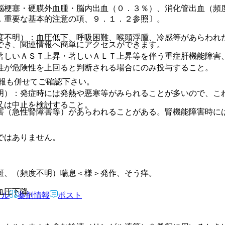
脳梗塞・硬膜外血腫・脳内出血（０．３％）、消化管出血（頻
．重要な基本的注意の項、９．１．２参照〕。
度不明）：血圧低下、呼吸困難、喉頭浮腫、冷感等があらわれ
でき、関連情報へ簡単にアクセスができます。
著しいＡＳＴ上昇・著しいＡＬＴ上昇等を伴う重症肝機能障害
性が危険性を上回ると判断される場合にのみ投与すること。
報も併せてご確認下さい。
明）：発症時には発熱や悪寒等がみられることが多いので、こ
又は中止を検討すること。
害（急性腎障害等）があらわれることがある。腎機能障害時に
ではありません。
斑、（頻度不明）喘息＜様＞発作、そう痒。
血圧下降。
アル
薬剤情報
ポスト