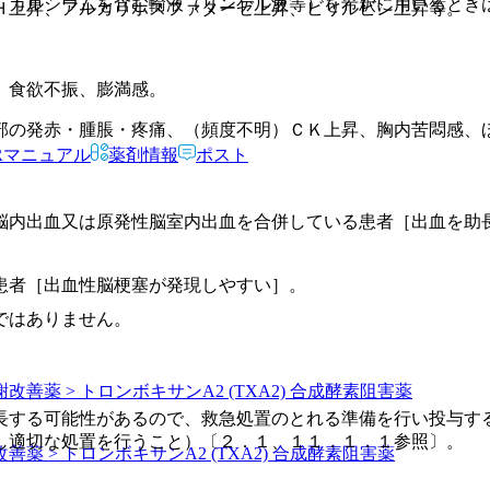
、カルシウムを含む輸液（リンゲル液等）を希釈に用いるとき
Ｈ上昇、アルカリホスファターゼ上昇、ビリルビン上昇等。
。
、食欲不振、膨満感。
部の発赤・腫脹・疼痛、（頻度不明）ＣＫ上昇、胸内苦悶感、
Rマニュアル
薬剤情報
ポスト
脳内出血又は原発性脳室内出血を合併している患者［出血を助
患者［出血性脳梗塞が発現しやすい］。
ではありません。
改善薬 > トロンボキサンA2 (TXA2) 合成酵素阻害薬
長する可能性があるので、救急処置のとれる準備を行い投与す
し適切な処置を行うこと）〔２．１、１１．１．１参照〕。
善薬 > トロンボキサンA2 (TXA2) 合成酵素阻害薬