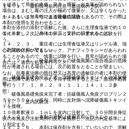
を経過して局所の疼痛、発赤、腫脹、出血等が認められない
１４．１． 薬剤投与前の注意（血清病の予防）
場合は、まむし毒の注入が極めて微量か、又は全くなかった
か、あるいは無毒蛇による咬傷の場合もあるので、その際は
１４．１．１． ウマ血清過敏症試験
本剤の使用を見合わせること。
本剤を添付の溶剤で溶解した後、さらに生理食塩液で約１０
１４．２．２． 身体の保温と安静に留意すること。
倍に希釈し、次記の（１）、（２）のいずれかの試験を行
う。
１４．２．３． 重症者には生理食塩液又はリンゲル液、強
心剤等の併用が望ましい。
この試験においてもショック、アナフィラキシーがあらわれ
ることがあるので、慎重に試験を行い、異常が認められた場
１４．２．４． 咬傷局所からの破傷風菌の混合感染の危険
合には、適切な処置を行うこと。
性が考慮される場合には、次の処置をとることが望ましい。
なお、抗毒素治療の既往歴又は高度の過敏症の者に本剤の使
・ 破傷風基礎免疫完了者：沈降破傷風トキソイドの追加接
用は危険であるが、やむを得ず使用するときは、除感作処置
種。
を行う〔７．１、８．２、９．１．１、１４．１．２参
照〕。
・ 破傷風基礎免疫未完了者：抗破傷風人免疫グロブリン２
５０〜５００ＩＵ投与、同時に反対側へ沈降破傷風トキソイ
（１）． 皮内試験法
ドを接種。
１０倍希釈液０．１ｍＬを皮内に注射して、３０分間全身症
１４．２．５． 本剤の溶解は使用直前に行うこと。
状の有無及び注射局所の反応を観察し、次記の判定基準によ
り判定する。
１４．２．６． 本剤は保存剤を含有していないので、溶解