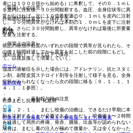
者には１０００倍から始める）に希釈して、その０．１ｍＬ
（取扱い上の注意）
を皮内に注射後、３０分間観察する。血圧、全身症状等に異
常がなければ、次に１０倍希釈液の０．１ｍＬを皮内に注射
外箱開封後は遮光して保存すること。
し、３０分間異常がなければ本剤の１．０ｍＬを皮下に注射
する。さらに３０分間観察し、異常がなければ最後に所要量
貯法
全量を注射する。
（保管上の注意）
前記の除感作処置のいずれかの段階で異常が見られたら、そ
の後１時間経過してから異常を起こした前の段階にもどし
凍結を避け、１０℃以下で保存。
て、以後反復して増量していく。
ホーム
強度の過敏症を示した場合には、アドレナリン、抗ヒスタミ
ン剤、副腎皮質ステロイド剤等を注射して様子を見る。全身
症状がみられなくなったら次の段階に移る〔９．１．１、１
薬剤情報
４．１．１参照〕。
１４．２． 薬剤投与時の注意
乾燥まむし抗毒素″化血研″
１４．２．１． まむし咬傷の治療は、できるだけ早期に本
剤を注射することが必要である。ただし、咬傷後１〜２時間
乾燥まむし抗毒素「ＫＭＢ」
解毒薬 > まむし抗毒素
を経過して局所の疼痛、発赤、腫脹、出血等が認められない
場合は、まむし毒の注入が極めて微量か、又は全くなかった