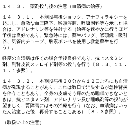
１４．３． 薬剤投与後の注意（血清病の治療）
１４．３．１． 本剤投与後ショック、アナフィラキシーを
起こし、急激な血圧降下、喉頭浮腫、呼吸困難等を示した場
合は、アドレナリン等を注射する（治療を速やかに行うほど
予後は良好であり、緊急時には、蘇生バッグ、喉頭鏡・吸引
器、気管内チューブ、酸素ボンベを使用し救急蘇生を行
う）。
軽度の血清病は多くの場合予後良好であり、抗ヒスタミン
剤、副腎皮質ステロイド剤等の投与を行う〔８．３、１１．
１．１参照〕。
１４．３．２． 本剤投与後３０分から１２日ごろにも血清
病が発現することがあり、これは数日で消失するが急性腎炎
を伴うこともあり、全身の皮膚そう痒のため睡眠できないと
きは、抗ヒスタミン剤、アドレナリン及び睡眠剤等の投与が
望ましく、腎障害にはその治療を行う（なお、血清病はいっ
たん治癒した後、再発することもある）〔８．３参照〕。
（取扱い上の注意）