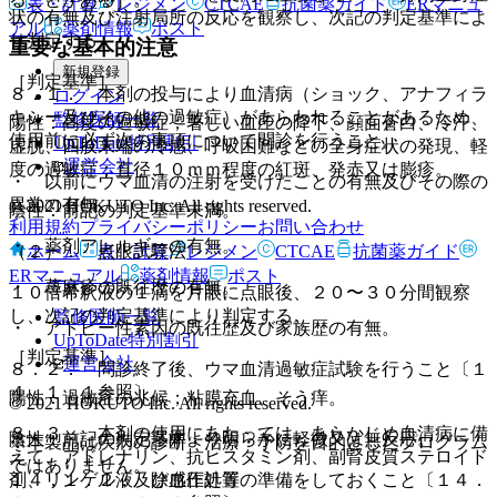
表・計算
レジメン
CTCAE
抗菌薬ガイド
ERマニュ
状の有無及び注射局所の反応を観察し、次記の判定基準によ
アル
薬剤情報
ポスト
り判定する。
重要な基本的注意
新規登録
［判定基準］
８．１． 本剤の投与により血清病（ショック、アナフィラ
ログイン
キシー及びその他の過敏症）があらわれることがあるため、
監修医師一覧
陽性：高度の過敏症；著しい血圧の降下、顔面蒼白、冷汗、
使用前に必ず次の事項について問診を行うこと。
UpToDate特別割引
虚脱、四肢末端の冷感、呼吸困難などの全身症状の発現、軽
運営会社
度の過敏症；直径１０ｍｍ程度の紅斑、発赤又は膨疹。
・ 以前にウマ血清の注射を受けたことの有無及びその際の
異常の有無。
© 2021 HOKUTO Inc. All rights reserved.
陰性：前記の判定基準未満。
利用規約
プライバシーポリシー
お問い合わせ
・ 薬剤アレルギーの有無。
ホーム
表・計算
レジメン
CTCAE
抗菌薬ガイド
（２）． 点眼試験法
ERマニュアル
薬剤情報
ポスト
・ 蕁麻疹の既往歴の有無。
１０倍希釈液の１滴を片眼に点眼後、２０〜３０分間観察
し、次記の判定基準により判定する。
監修医師一覧
・ アトピー性素因の既往歴及び家族歴の有無。
UpToDate特別割引
［判定基準］
運営会社
８．２． 問診終了後、ウマ血清過敏症試験を行うこと〔１
４．１．１参照〕。
陽性：過敏症の兆候；粘膜充血、そう痒。
© 2021 HOKUTO Inc. All rights reserved.
８．３． 本剤の使用にあたっては、あらかじめ血清病に備
陰性：前記の判定基準より明らかに軽微又は無反応。
※本製品は疾病の診断・治療・予防を目的としたプログラム
えて、アドレナリン、抗ヒスタミン剤、副腎皮質ステロイド
ではありません。
１４．１．２． 除感作処置
剤、リンゲル液及び血圧計等の準備をしておくこと〔１４．