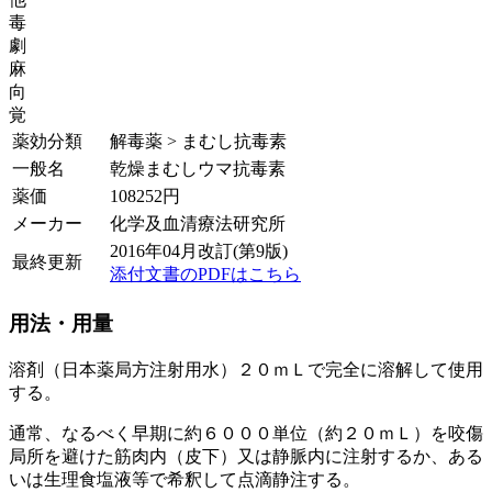
毒
劇
麻
向
覚
薬効分類
解毒薬 > まむし抗毒素
一般名
乾燥まむしウマ抗毒素
薬価
108252
円
メーカー
化学及血清療法研究所
2016年04月改訂(第9版)
最終更新
添付文書のPDFはこちら
用法・用量
溶剤（日本薬局方注射用水）２０ｍＬで完全に溶解して使用
する。
通常、なるべく早期に約６０００単位（約２０ｍＬ）を咬傷
局所を避けた筋肉内（皮下）又は静脈内に注射するか、ある
いは生理食塩液等で希釈して点滴静注する。