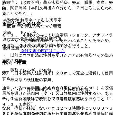
過敏症：（頻度不明）蕁麻疹様発疹、発赤、腫脹、疼痛、発
麻
熱、関節痛等［本剤投与後３０分から１２日ごろにあらわれ
向
ることがある］。
覚
薬効分類
解毒薬 > まむし抗毒素
重要な基本的注意
一般名
乾燥まむしウマ抗毒素
薬価
108252
円
８．１． 本剤の投与により血清病（ショック、アナフィラ
メーカー
化学及血清療法研究所
キシー及びその他の過敏症）があらわれることがあるため、
2016年04月改訂(第9版)
使用前に必ず次の事項について問診を行うこと。
最終更新
添付文書のPDFはこちら
・ 以前にウマ血清の注射を受けたことの有無及びその際の
異常の有無。
用法・用量
・ 薬剤アレルギーの有無。
溶剤（日本薬局方注射用水）２０ｍＬで完全に溶解して使用
する。
・ 蕁麻疹の既往歴の有無。
通常、なるべく早期に約６０００単位（約２０ｍＬ）を咬傷
・ アトピー性素因の既往歴及び家族歴の有無。
局所を避けた筋肉内（皮下）又は静脈内に注射するか、ある
８．２． 問診終了後、ウマ血清過敏症試験を行うこと〔１
いは生理食塩液等で希釈して点滴静注する。
４．１．１参照〕。
なお、症状が軽減しないときは２〜３時間後に３０００〜６
８．３． 本剤の使用にあたっては、あらかじめ血清病に備
０００単位（１０〜２０ｍＬ）を追加注射する。