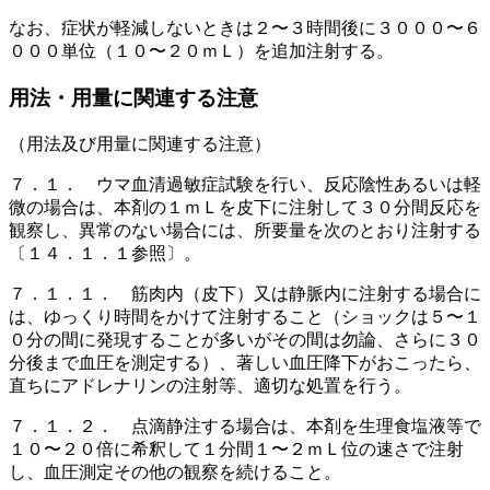
なお、症状が軽減しないときは２〜３時間後に３０００〜６
０００単位（１０〜２０ｍＬ）を追加注射する。
用法・用量に関連する注意
（用法及び用量に関連する注意）
７．１． ウマ血清過敏症試験を行い、反応陰性あるいは軽
微の場合は、本剤の１ｍＬを皮下に注射して３０分間反応を
観察し、異常のない場合には、所要量を次のとおり注射する
〔１４．１．１参照〕。
７．１．１． 筋肉内（皮下）又は静脈内に注射する場合に
は、ゆっくり時間をかけて注射すること（ショックは５〜１
０分の間に発現することが多いがその間は勿論、さらに３０
分後まで血圧を測定する）、著しい血圧降下がおこったら、
直ちにアドレナリンの注射等、適切な処置を行う。
７．１．２． 点滴静注する場合は、本剤を生理食塩液等で
１０〜２０倍に希釈して１分間１〜２ｍＬ位の速さで注射
し、血圧測定その他の観察を続けること。