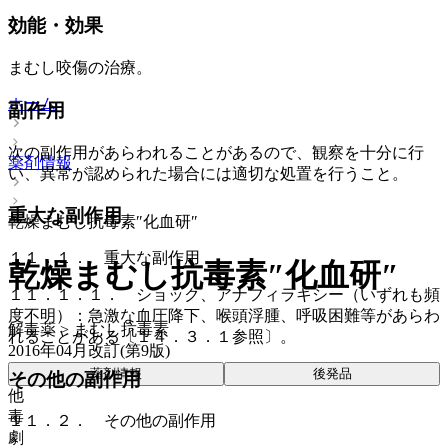
効能・効果
まむし咬傷の治療。
ホーム
副作用
次の副作用があらわれることがあるので、観察を十分に行
薬剤情報
い、異常が認められた場合には適切な処置を行うこと。
重大な副作用
乾燥まむし抗毒素″化血研″
１１．１． 重大な副作用
乾燥まむし抗毒素″化血研″
１１．１．１． ショック、アナフィラキシー（いずれも頻
度不明）：急激な血圧降下、喉頭浮腫、呼吸困難等があらわ
解毒薬 > まむし抗毒素
れることがある〔１４．３．１参照〕。
2016年04月改訂(第9版)
薬剤情報
後発品
その他の副作用
他
毒
１１．２． その他の副作用
劇