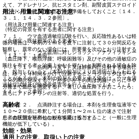
えて、アドレナリン、抗ヒスタミン剤、副腎皮質ステロイド
用法・用量に関連する注意
剤、リンゲル液及び血圧計等の準備をしておくこと〔１４．
３．１、１４．３．２参照〕。
（用法及び用量に関連する注意）
（特定の背景を有する患者に関する注意）
７．１． ウマ血清過敏症試験を行い、反応陰性あるいは軽
（合併症・既往歴等のある患者）
微の場合は、本剤の１ｍＬを皮下に注射して３０分間反応を
観察し、異常のない場合には、所要量を次のとおり注射する
９．１．１． ウマ血清に対しショック、アナフィラキシー
〔１４．１．１参照〕。
（血圧降下、喉頭浮腫、呼吸困難等）及びその他の過敏症の
既往を有する者：治療上やむを得ないと判断される場合を除
７．１．１． 筋肉内（皮下）又は静脈内に注射する場合に
き、投与しないこと（本剤の投与により血清病があらわれる
は、ゆっくり時間をかけて注射すること（ショックは５〜１
ことがあるので、本剤の投与を必要とする場合は、ウマ血清
０分の間に発現することが多いがその間は勿論、さらに３０
過敏症試験及び除感作処置等を行うこと）〔１４．１．１、
分後まで血圧を測定する）、著しい血圧降下がおこったら、
１４．１．２参照〕。
直ちにアドレナリンの注射等、適切な処置を行う。
高齢者
７．１．２． 点滴静注する場合は、本剤を生理食塩液等で
１０〜２０倍に希釈して１分間１〜２ｍＬ位の速さで注射
患者の状態を観察しながら慎重に投与すること（一般に生理
し、血圧測定その他の観察を続けること。
機能が低下している）。
効能・効果
適用上の注意、取扱い上の注意