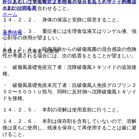
乾燥まむしウマ抗毒素注射用６０００単位「ＫＭＢ」
解毒薬
か、あるいは無毒蛇による咬傷の場合もあるので、その際は
> まむし抗毒素
本剤の使用を見合わせること。
ホーム
１４．２．２． 身体の保温と安静に留意すること。
１４．２．３． 重症者には生理食塩液又はリンゲル液、強
薬剤情報
心剤等の併用が望ましい。
１４．２．４． 咬傷局所からの破傷風菌の混合感染の危険
乾燥まむし抗毒素″化血研″
性が考慮される場合には、次の処置をとることが望ましい。
・ 破傷風基礎免疫完了者：沈降破傷風トキソイドの追加接
種。
・ 破傷風基礎免疫未完了者：抗破傷風人免疫グロブリン２
５０〜５００ＩＵ投与、同時に反対側へ沈降破傷風トキソイ
ドを接種。
１４．２．５． 本剤の溶解は使用直前に行うこと。
１４．２．６． 本剤は保存剤を含有していないので、溶解
後は直ちに使用し、残液を保存して再使用することは厳に避
けること。