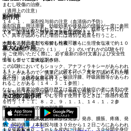
まむし咬傷の治療。
（適用上の注意）
薬剤情報
副作用
１４．１． 薬剤投与前の注意（血清病の予防）
薬剤写真、用法用量、効能効果や後発品の情報が一度に参照
次の副作用があらわれることがあるので、観察を十分に行
でき、関連情報へ簡単にアクセスができます。
１４．１．１． ウマ血清過敏症試験
い、異常が認められた場合には適切な処置を行うこと。
一般名、製品名どちらでも検索可能！
本剤を添付の溶剤で溶解した後、さらに生理食塩液で約１０
重大な副作用
倍に希釈し、次記の（１）、（２）のいずれかの試験を行
※ ご使用いただく際に、必ず最新の添付文書および安全性
う。
情報も併せてご確認下さい。
１１．１． 重大な副作用
この試験においてもショック、アナフィラキシーがあらわれ
１１．１．１． ショック、アナフィラキシー（いずれも頻
ることがあるので、慎重に試験を行い、異常が認められた場
度不明）：急激な血圧降下、喉頭浮腫、呼吸困難等があらわ
合には、適切な処置を行うこと。
れることがある〔１４．３．１参照〕。
なお、抗毒素治療の既往歴又は高度の過敏症の者に本剤の使
※本製品は疾病の診断・治療・予防を目的としたプログラム
その他の副作用
用は危険であるが、やむを得ず使用するときは、除感作処置
ではありません。
を行う〔７．１、８．２、９．１．１、１４．１．２参
照〕。
１１．２． その他の副作用
（１）． 皮内試験法
過敏症：（頻度不明）蕁麻疹様発疹、発赤、腫脹、疼痛、発
熱、関節痛等［本剤投与後３０分から１２日ごろにあらわれ
ホーム
ノート
１０倍希釈液０．１ｍＬを皮内に注射して、３０分間全身症
ることがある］。