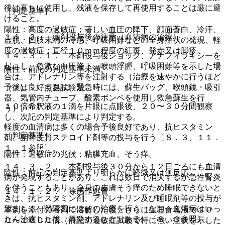
後は直ちに使用し、残液を保存して再使用することは厳に避
［判定基準］
けること。
陽性：高度の過敏症；著しい血圧の降下、顔面蒼白、冷汗、
１４．３． 薬剤投与後の注意（血清病の治療）
虚脱、四肢末端の冷感、呼吸困難などの全身症状の発現、軽
度の過敏症；直径１０ｍｍ程度の紅斑、発赤又は膨疹。
１４．３．１． 本剤投与後ショック、アナフィラキシーを
起こし、急激な血圧降下、喉頭浮腫、呼吸困難等を示した場
陰性：前記の判定基準未満。
合は、アドレナリン等を注射する（治療を速やかに行うほど
予後は良好であり、緊急時には、蘇生バッグ、喉頭鏡・吸引
（２）． 点眼試験法
器、気管内チューブ、酸素ボンベを使用し救急蘇生を行
１０倍希釈液の１滴を片眼に点眼後、２０〜３０分間観察
う）。
し、次記の判定基準により判定する。
軽度の血清病は多くの場合予後良好であり、抗ヒスタミン
［判定基準］
剤、副腎皮質ステロイド剤等の投与を行う〔８．３、１１．
１．１参照〕。
陽性：過敏症の兆候；粘膜充血、そう痒。
１４．３．２． 本剤投与後３０分から１２日ごろにも血清
陰性：前記の判定基準より明らかに軽微又は無反応。
病が発現することがあり、これは数日で消失するが急性腎炎
を伴うこともあり、全身の皮膚そう痒のため睡眠できないと
１４．１．２． 除感作処置
きは、抗ヒスタミン剤、アドレナリン及び睡眠剤等の投与が
望ましく、腎障害にはその治療を行う（なお、血清病はいっ
本剤を添付の溶剤で溶解した後、さらに生理食塩液で１０
たん治癒した後、再発することもある）〔８．３参照〕。
０〜１０００倍（前記の過敏症試験で特に強い症状を示した