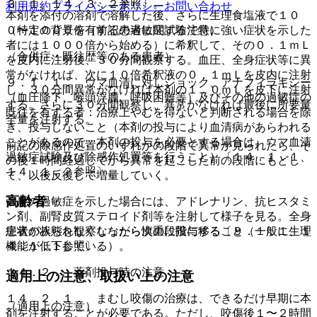
３．１、１４．３．２参照〕。
利用規約
プライバシーポリシー
お問い合わせ
本剤を添付の溶剤で溶解した後、さらに生理食塩液で１０
０〜１０００倍（前記の過敏症試験で特に強い症状を示した
（特定の背景を有する患者に関する注意）
者には１０００倍から始める）に希釈して、その０．１ｍＬ
（合併症・既往歴等のある患者）
を皮内に注射後、３０分間観察する。血圧、全身症状等に異
常がなければ、次に１０倍希釈液の０．１ｍＬを皮内に注射
９．１．１． ウマ血清に対しショック、アナフィラキシー
し、３０分間異常がなければ本剤の１．０ｍＬを皮下に注射
（血圧降下、喉頭浮腫、呼吸困難等）及びその他の過敏症の
する。さらに３０分間観察し、異常がなければ最後に所要量
既往を有する者：治療上やむを得ないと判断される場合を除
全量を注射する。
き、投与しないこと（本剤の投与により血清病があらわれる
ことがあるので、本剤の投与を必要とする場合は、ウマ血清
前記の除感作処置のいずれかの段階で異常が見られたら、そ
過敏症試験及び除感作処置等を行うこと）〔１４．１．１、
の後１時間経過してから異常を起こした前の段階にもどし
１４．１．２参照〕。
て、以後反復して増量していく。
高齢者
強度の過敏症を示した場合には、アドレナリン、抗ヒスタミ
ン剤、副腎皮質ステロイド剤等を注射して様子を見る。全身
症状がみられなくなったら次の段階に移る〔９．１．１、１
患者の状態を観察しながら慎重に投与すること（一般に生理
４．１．１参照〕。
機能が低下している）。
１４．２． 薬剤投与時の注意
適用上の注意、取扱い上の注意
１４．２．１． まむし咬傷の治療は、できるだけ早期に本
（適用上の注意）
剤を注射することが必要である。ただし、咬傷後１〜２時間