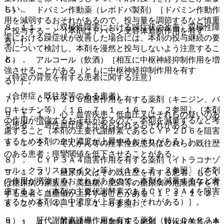
しい。
５）． ドパミン作動薬（レボドパ製剤）［ドパミン作動作
用を減弱するおそれがあるので、投与量を調節するなど慎重
８．１１． 〈双極性障害における躁症状の改善〉双極性障
に投与すること（本剤はドパミン受容体遮断作用を有す
害における躁症状が改善した場合には、本剤の投与継続の要
る）］。
否について検討し、本剤を漫然と投与しないよう注意するこ
と。
６）． アルコール（飲酒）［相互に中枢神経抑制作用を増
強させることがある（ともに中枢神経抑制作用を有す
（特定の背景を有する患者に関する注意）
る）］。
（合併症・既往歴等のある患者）
７）． ＣＹＰ２Ｄ６阻害作用を有する薬剤（キニジン、パ
ロキセチン等）〔１６．７．１、１６．７．２参照〕［本剤
９．１．１． 心・血管疾患、低血圧又はそれらの疑いのあ
の作用が増強するおそれがあるので、本剤を減量するなど考
る患者：一過性血圧降下があらわれるおそれがある。
慮すること（本剤の主要代謝酵素であるＣＹＰ２Ｄ６を阻害
するため本剤の血中濃度が上昇するおそれがある）］。
９．１．２． てんかん等の痙攣性疾患又はこれらの既往歴
のある患者：痙攣閾値を低下させることがある。
８）． ＣＹＰ３Ａ４阻害作用を有する薬剤（イトラコナゾ
ール、クラリスロマイシン等）〔１６．７．３参照〕［本剤
９．１．３． 糖尿病又はその既往歴を有する患者、もしく
の作用が増強するおそれがあるので、本剤を減量するなど考
は糖尿病の家族歴、高血糖、肥満等の糖尿病の危険因子を有
慮すること（本剤の主要代謝酵素であるＣＹＰ３Ａ４を阻害
する患者：血糖値が上昇することがある〔１．１、１．２、
するため本剤の血中濃度が上昇するおそれがある）］。
８．２、８．４、１１．１．６参照〕。
９）． 肝代謝酵素誘導作用を有する薬剤（特にＣＹＰ３Ａ
９．１．４． 不動状態、長期臥床、肥満、脱水状態等の患