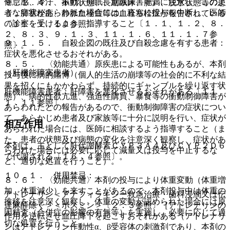
倦怠感、冷汗、振戦、傾眠、意識障害等）に注意し、このよ
９．１．４． 不動状態、長期臥床、肥満、脱水状態等の患
うな症状があらわれた場合には、直ちに投与を中断し、医師
者：肺塞栓症、静脈血栓症等の血栓塞栓症が報告されている
の診察を受けるよう、指導すること〔１．１、１．２、８．
〔１１．１．１０参照〕。
２、８．３、９．１．３、１１．１．６、１１．１．７参
９．１．５． 自殺企図の既往及び自殺念慮を有する患者：
照〕。
症状を悪化させるおそれがある。
８．５． 〈効能共通〉原疾患による可能性もあるが、本剤
（肝機能障害患者）
投与後に病的賭博（個人的生活の崩壊等の社会的に不利な結
果を招くにもかかわらず、持続的にギャンブルを繰り返す状
肝機能障害患者：肝障害を悪化させるおそれがある〔１１．
態）、病的性欲亢進、強迫性購買、暴食等の衝動制御障害が
１．１１参照〕。
あらわれたとの報告があるので、衝動制御障害の症状につい
て、あらかじめ患者及び家族等に十分に説明を行い、症状が
相互作用
あらわれた場合には、医師に相談するよう指導すること（ま
た、患者の状態及び病態の変化を注意深く観察し、症状があ
本剤は、主として肝代謝酵素ＣＹＰ３Ａ４及びＣＹＰ２Ｄ６
らわれた場合には必要に応じて減量又は投与を中止するな
で代謝される〔１６．４参照〕。
ど、適切な処置を行うこと）。
１０．１． 併用禁忌：
８．６． 〈効能共通〉本剤の投与により体重変動（体重増
加、体重減少）を来すことがあるので、本剤投与中は体重の
アドレナリン＜アナフィラキシー救急治療・歯科浸潤又は伝
推移を注意深く観察し、体重の変動が認められた場合には原
達麻酔除く＞＜ボスミン＞〔２．３参照〕［アドレナリンの
因精査（合併症の影響の有無等）を実施し、必要に応じて適
作用を逆転させ血圧降下を起こすおそれがある（アドレナリ
切な処置を行うこと。
ンはアドレナリン作動性α、β受容体の刺激剤であり、本剤の