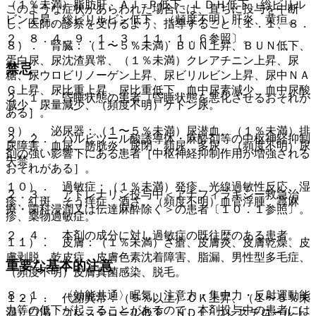
（１％未満）脂肪肝、Ａｌ−Ｐ低下、ＬＤＨ低下、総ビリル
このような症状があらわれた場合には、直ちに投与を中断
ビン上昇、総ビリルビン低下、（頻度不明）肝炎、黄疸。
し、医師の診察を受けるよう、指導すること〔１．１、８．
２、８．４、９．１．３、１１．１．６参照〕。
８）． 腎臓：（１〜５％未満）ＢＵＮ上昇、ＢＵＮ低下、
蛋白尿、尿沈渣異常、（１％未満）クレアチニン上昇、尿
禁忌
糖、尿ウロビリノーゲン上昇、尿ビリルビン上昇、尿中ＮＡ
Ｇ上昇、尿比重上昇、尿比重低下、血中尿素減少、血中尿酸
２．１． 昏睡状態の患者［昏睡状態を悪化させるおそれが
減少、尿量減少、（頻度不明）ケトン尿。
ある］。
９）． 泌尿器：（１〜５％未満）尿潜血、（１％未満）排
２．２． バルビツール酸誘導体・麻酔剤等の中枢神経抑制
尿障害、血尿、膀胱炎、尿閉、頻尿、多尿、（頻度不明）尿
剤の強い影響下にある患者［中枢神経抑制作用が増強される
失禁。
おそれがある］。
１０）． 過敏症：（１％未満）発疹、光線過敏性反応、湿
２．３． アドレナリン投与中＜アナフィラキシー救急治
疹、紅斑、そう痒症、酒さ、（頻度不明）血管浮腫、蕁麻
療・歯科浸潤又は伝達麻酔除く＞の患者〔１０．１参照〕。
疹、薬物過敏症。
２．４． 本剤の成分に対し過敏症の既往歴のある患者。
１１）． 皮膚：（１％未満）ざ瘡、皮膚炎、皮膚乾燥、皮
膚剥脱、乾皮症、皮膚色素沈着障害、脂漏、男性型多毛症、
重要な基本的注意
（頻度不明）皮膚真菌感染、脱毛。
８．１． 〈効能共通〉眠気、注意力・集中力・反射運動能
１２）． 代謝異常：（５％以上）ＣＫ上昇、（１〜５％未
力等の低下が起こることがあるので、本剤投与中の患者には
満）口渇、コレステロール低下、ＨＤＬ−コレステロール上