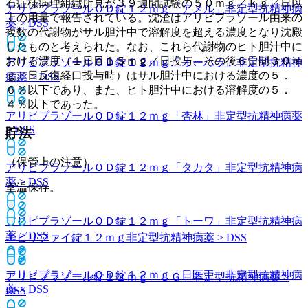
石症様病理組織所見が３９週間試験の５０ｍｇ／ｋｇ／日以
アリピプラゾールＯＤ錠１２ｍｇ「アメル」
非定型抗精神病
上の用量で報告されている。沈渣はアリピプラゾール由来の
薬 > DSS
複数の代謝物がサル胆汁中で溶解度を超える濃度となり沈殿
したものと考えられた。なお、これら代謝物のヒト胆汁中に
おける濃度（１日目１５ｍｇ／日投与、その後６日間３０ｍ
アリピプラゾールＯＤ錠１２ｍｇ「オーハラ」
非定型抗精神
ｇ／日反復経口投与時）はサル胆汁中における濃度の５．
病薬 > DSS
６％以下であり、また、ヒト胆汁中における溶解度の５．
４％以下であった。
アリピプラゾールＯＤ錠１２ｍｇ「杏林」
非定型抗精神病薬
> DSS
貯法
（保管上の注意）
アリピプラゾールＯＤ錠１２ｍｇ「タカタ」
非定型抗精神病
薬 > DSS
室温保存。
アリピプラゾールＯＤ錠１２ｍｇ「トーワ」
非定型抗精神病
薬 > DSS
エビリファイ錠１２ｍｇ
非定型抗精神病薬 > DSS
アリピプラゾールＯＤ錠１２ｍｇ「日医工」
非定型抗精神病
アリピプラゾール錠１２ｍｇ「ＪＧ」
非定型抗精神病薬 >
薬 > DSS
DSS