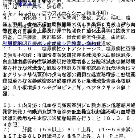
には、投与を中止すること。
運営会社
明）起立血圧異常、狭心症。
１１．１．４． アナフィラキシー（頻度不明）。
© 2021 HOKUTO Inc. All rights reserved.
４）． 消化器：（１〜５％未満）便秘、悪心、嘔吐、腹
１１．１．５． 横紋筋融解症（０．１％）：ＣＫ上昇、血
痛、下痢、食欲不振、食欲亢進、（１％未満）胃炎、びらん
※本製品は疾病の診断・治療・予防を目的としたプログラム
中ミオグロビン上昇及び尿中ミオグロビン上昇等に注意する
性胃炎、胃腸炎、腸炎、十二指腸炎、消化不良、口内炎、口
ではありません。
こと。
唇炎、口唇腫脹、腹部膨満、胃食道逆流性疾患、歯周病、
利用規約
プライバシーポリシー
お問い合わせ
（頻度不明）膵炎、歯肉痛、舌障害、歯知覚過敏。
１１．１．６． 糖尿病性ケトアシドーシス、糖尿病性昏睡
（頻度不明）：本剤投与中は口渇、多飲、多尿、頻尿、多
５）． 血液：（１〜５％未満）赤血球減少、白血球減少、
食、脱力感等の症状の発現に注意するとともに、血糖値の測
白血球増多、好中球減少、好中球増多、好酸球減少、単球増
定を行うなど十分な観察を行い、異常が認められた場合に
多、リンパ球減少、リンパ球増多、ヘモグロビン低下、ヘマ
は、インスリン製剤の投与などの適切な処置を行うこと（死
トクリット値低下、（１％未満）貧血、赤血球増多、好塩基
亡に至るなどの致命的経過をたどった症例が報告されてい
球減少、好塩基球増多、好酸球増多、単球減少、血小板減
る）〔１．１、１．２、８．２、８．４、９．１．３参
少、血小板増多、ヘモグロビン上昇、ヘマトクリット値上
照〕。
昇。
１１．１．７． 低血糖（頻度不明）：脱力感、倦怠感、冷
６）． 内分泌：（１〜５％未満）プロラクチン低下、月経
汗、振戦、傾眠、意識障害等の低血糖症状が認められた場合
異常、（１％未満）プロラクチン上昇、（頻度不明）血中甲
には、投与を中止し、適切な処置を行うこと〔８．３、８．
状腺刺激ホルモン増加、卵巣障害。
４参照〕。
７）． 肝臓：（５％以上）ＡＬＴ上昇、（１〜５％未満）
１１．１．８． 痙攣（０．４％）。
ＡＳＴ上昇、ＬＤＨ上昇、γ−ＧＴＰ上昇、Ａｌ−Ｐ上昇、