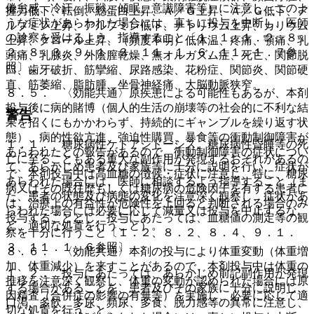
倦怠感、冷汗、振戦、傾眠、意識障害等）に注意し、このよ
握力低下、転倒、総蛋白上昇、Ａ／Ｇ上昇、Ａ／Ｇ低下、ア
うな症状があらわれた場合には、直ちに投与を中断し、医師
ルブミン上昇、アルブミン低下、ナトリウム上昇、カリウム
の診察を受けるよう、指導すること〔１．１、１．２、８．
上昇、クロール上昇、（頻度不明）低体温、疼痛、顎痛、乳
２、８．３、９．１．３、１１．１．６、１１．１．７参
頭痛、乳腺炎、外陰膣乾燥、無オルガズム症、死亡、関節脱
照〕。
臼、歯牙破折、筋攣縮、尿路感染、花粉症、関節炎、関節硬
直、筋萎縮、脂肪腫、坐骨神経痛、大脳動脈狭窄。
８．５． 〈効能共通〉原疾患による可能性もあるが、本剤
投与後に病的賭博（個人的生活の崩壊等の社会的に不利な結
警告
果を招くにもかかわらず、持続的にギャンブルを繰り返す状
態）、病的性欲亢進、強迫性購買、暴食等の衝動制御障害が
１．１． 糖尿病性ケトアシドーシス、糖尿病性昏睡等の死
あらわれたとの報告があるので、衝動制御障害の症状につい
亡に至ることもある重大な副作用が発現するおそれがあるの
て、あらかじめ患者及び家族等に十分に説明を行い、症状が
で、本剤投与中は高血糖の徴候・症状に注意し、特に、糖尿
あらわれた場合には、医師に相談するよう指導すること（ま
病又はその既往歴もしくは糖尿病の危険因子を有する患者に
た、患者の状態及び病態の変化を注意深く観察し、症状があ
は、治療上の有益性が危険性を上回ると判断される場合のみ
らわれた場合には必要に応じて減量又は投与を中止するな
投与することとし、投与にあたっては、血糖値の測定等の観
ど、適切な処置を行うこと）。
察を十分に行うこと〔１．２、８．２、８．４、９．１．
３、１１．１．６参照〕。
８．６． 〈効能共通〉本剤の投与により体重変動（体重増
加、体重減少）を来すことがあるので、本剤投与中は体重の
１．２． 投与にあたっては、あらかじめ前記副作用が発現
推移を注意深く観察し、体重の変動が認められた場合には原
する場合があることを、患者及びその家族に十分に説明し、
因精査（合併症の影響の有無等）を実施し、必要に応じて適
口渇、多飲、多尿、頻尿、多食、脱力感等の異常に注意し、
切な処置を行うこと。