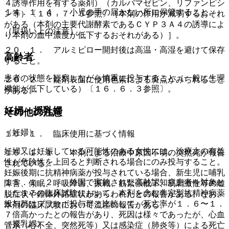
４誘導作用を有する薬剤）（カルバマゼピン、リファンピシ
１４．１．４． 小児の手の届かない所に保管すること。
ン等）〔１６．７．５参照〕［本剤の作用が減弱するおそれ
がある（本剤の主要代謝酵素であるＣＹＰ３Ａ４の誘導によ
（取扱い上の注意）
り本剤の血中濃度が低下するおそれがある）］。
２０．１． アルミピロー開封後は高温・高湿を避けて保存
高齢者
すること。
患者の状態を観察しながら慎重に投与すること（一般に生理
２０．２． 錠剤表面に使用色素による斑点がみられること
機能が低下している）〔１６．６．３参照〕。
がある。
妊婦・授乳婦
その他の注意
（妊婦）
１５．１． 臨床使用に基づく情報
妊婦又は妊娠している可能性のある女性には、治療上の有益
１５．１．１． 本剤による治療中原因不明の突然死が報告
性が危険性を上回ると判断される場合にのみ投与すること。
されている。
妊娠後期に抗精神病薬が投与されている場合、新生児に哺乳
１５．１．２． 外国で実施された高齢認知症患者を対象と
障害、傾眠、呼吸障害、振戦、筋緊張低下、易刺激性等の離
した１７の臨床試験において、本剤を含む非定型抗精神病薬
脱症状や錐体外路症状があらわれたとの報告がある。なお、
投与群はプラセボ投与群と比較して、死亡率が１．６〜１．
本剤の臨床試験において流産の報告がある。
７倍高かったとの報告があり、死因は様々であったが、心血
（授乳婦）
管系（心不全、突然死等）又は感染症（肺炎等）による死亡