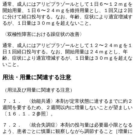
通常、成人にはアリピプラゾールとして１日６〜１２ｍｇを
開始用量、１日６〜２４ｍｇを維持用量とし、１回又は２回
に分けて経口投与する。なお、年齢、症状により適宜増減す
るが、１日量は３０ｍｇを超えないこと。
〈双極性障害における躁症状の改善〉
通常、成人にはアリピプラゾールとして１２〜２４ｍｇを１
日１回経口投与する。なお、開始用量は２４ｍｇとし、年
齢、症状により適宜増減するが、１日量は３０ｍｇを超えな
いこと。
用法・用量に関連する注意
（用法及び用量に関連する注意）
７．１． 〈効能共通〉本剤が定常状態に達するまでに約２
週間を要するため、２週間以内に増量しないことが望ましい
〔１６．１．２参照〕。
７．２． 〈統合失調症〉本剤の投与量は必要最小限となる
よう、患者ごとに慎重に観察しながら調節すること［増量に