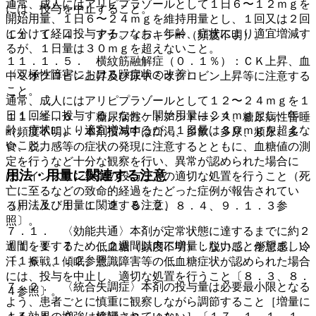
通常、成人にはアリピプラゾールとして１日６〜１２ｍｇを
には、投与を中止すること。
開始用量、１日６〜２４ｍｇを維持用量とし、１回又は２回
に分けて経口投与する。なお、年齢、症状により適宜増減す
１１．１．４． アナフィラキシー（頻度不明）。
るが、１日量は３０ｍｇを超えないこと。
１１．１．５． 横紋筋融解症（０．１％）：ＣＫ上昇、血
〈双極性障害における躁症状の改善〉
中ミオグロビン上昇及び尿中ミオグロビン上昇等に注意する
こと。
通常、成人にはアリピプラゾールとして１２〜２４ｍｇを１
日１回経口投与する。なお、開始用量は２４ｍｇとし、年
１１．１．６． 糖尿病性ケトアシドーシス、糖尿病性昏睡
齢、症状により適宜増減するが、１日量は３０ｍｇを超えな
（頻度不明）：本剤投与中は口渇、多飲、多尿、頻尿、多
いこと。
食、脱力感等の症状の発現に注意するとともに、血糖値の測
定を行うなど十分な観察を行い、異常が認められた場合に
用法・用量に関連する注意
は、インスリン製剤の投与などの適切な処置を行うこと（死
亡に至るなどの致命的経過をたどった症例が報告されてい
（用法及び用量に関連する注意）
る）〔１．１、１．２、８．２、８．４、９．１．３参
照〕。
７．１． 〈効能共通〉本剤が定常状態に達するまでに約２
週間を要するため、２週間以内に増量しないことが望ましい
１１．１．７． 低血糖（頻度不明）：脱力感、倦怠感、冷
〔１６．１．２参照〕。
汗、振戦、傾眠、意識障害等の低血糖症状が認められた場合
には、投与を中止し、適切な処置を行うこと〔８．３、８．
７．２． 〈統合失調症〉本剤の投与量は必要最小限となる
４参照〕。
よう、患者ごとに慎重に観察しながら調節すること［増量に