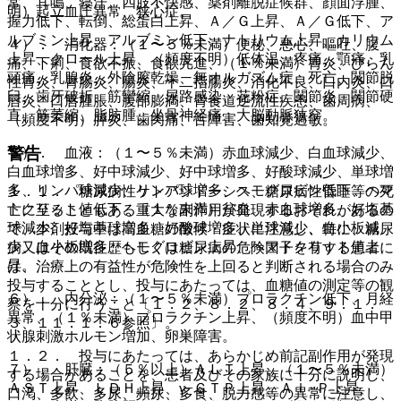
常、耳鳴、寝汗、四肢不快感、薬剤離脱症候群、顔面浮腫、
明）起立血圧異常、狭心症。
握力低下、転倒、総蛋白上昇、Ａ／Ｇ上昇、Ａ／Ｇ低下、ア
ルブミン上昇、アルブミン低下、ナトリウム上昇、カリウム
４）． 消化器：（１〜５％未満）便秘、悪心、嘔吐、腹
上昇、クロール上昇、（頻度不明）低体温、疼痛、顎痛、乳
痛、下痢、食欲不振、食欲亢進、（１％未満）胃炎、びらん
頭痛、乳腺炎、外陰膣乾燥、無オルガズム症、死亡、関節脱
性胃炎、胃腸炎、腸炎、十二指腸炎、消化不良、口内炎、口
臼、歯牙破折、筋攣縮、尿路感染、花粉症、関節炎、関節硬
唇炎、口唇腫脹、腹部膨満、胃食道逆流性疾患、歯周病、
直、筋萎縮、脂肪腫、坐骨神経痛、大脳動脈狭窄。
（頻度不明）膵炎、歯肉痛、舌障害、歯知覚過敏。
警告
５）． 血液：（１〜５％未満）赤血球減少、白血球減少、
白血球増多、好中球減少、好中球増多、好酸球減少、単球増
多、リンパ球減少、リンパ球増多、ヘモグロビン低下、ヘマ
１．１． 糖尿病性ケトアシドーシス、糖尿病性昏睡等の死
トクリット値低下、（１％未満）貧血、赤血球増多、好塩基
亡に至ることもある重大な副作用が発現するおそれがあるの
球減少、好塩基球増多、好酸球増多、単球減少、血小板減
で、本剤投与中は高血糖の徴候・症状に注意し、特に、糖尿
少、血小板増多、ヘモグロビン上昇、ヘマトクリット値上
病又はその既往歴もしくは糖尿病の危険因子を有する患者に
昇。
は、治療上の有益性が危険性を上回ると判断される場合のみ
投与することとし、投与にあたっては、血糖値の測定等の観
６）． 内分泌：（１〜５％未満）プロラクチン低下、月経
察を十分に行うこと〔１．２、８．２、８．４、９．１．
異常、（１％未満）プロラクチン上昇、（頻度不明）血中甲
３、１１．１．６参照〕。
状腺刺激ホルモン増加、卵巣障害。
１．２． 投与にあたっては、あらかじめ前記副作用が発現
７）． 肝臓：（５％以上）ＡＬＴ上昇、（１〜５％未満）
する場合があることを、患者及びその家族に十分に説明し、
ＡＳＴ上昇、ＬＤＨ上昇、γ−ＧＴＰ上昇、Ａｌ−Ｐ上昇、
口渇、多飲、多尿、頻尿、多食、脱力感等の異常に注意し、