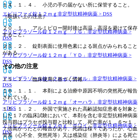
１４．１．４． 小児の手の届かない所に保管すること。
エビリファイ錠１２ｍｇ
非定型抗精神病薬 > DSS
（取扱い上の注意）
２０．１． アルミピロー開封後は高温・高湿を避けて保存
アリピプラゾール錠１２ｍｇ「ＪＧ」
非定型抗精神病薬 >
すること。
DSS
２０．２． 錠剤表面に使用色素による斑点がみられること
がある。
アリピプラゾール錠１２ｍｇ「ＹＤ」
非定型抗精神病薬 >
DSS
その他の注意
アリピプラゾール錠１２ｍｇ「アメル」
非定型抗精神病薬 >
１５．１． 臨床使用に基づく情報
DSS
１５．１．１． 本剤による治療中原因不明の突然死が報告
されている。
アリピプラゾール錠１２ｍｇ「オーハラ」
非定型抗精神病薬
> DSS
１５．１．２． 外国で実施された高齢認知症患者を対象と
した１７の臨床試験において、本剤を含む非定型抗精神病薬
投与群はプラセボ投与群と比較して、死亡率が１．６〜１．
アリピプラゾール錠１２ｍｇ「サワイ」
非定型抗精神病薬 >
７倍高かったとの報告があり、死因は様々であったが、心血
DSS
管系（心不全、突然死等）又は感染症（肺炎等）による死亡