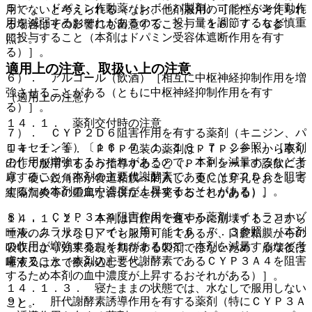
５）． ドパミン作動薬（レボドパ製剤）［ドパミン作動作
用でないと考えられる（なお、他剤服用の可能性が考えられ
用を減弱するおそれがあるので、投与量を調節するなど慎重
る場合はその影響にも留意すること）〔１６．７．６参
に投与すること（本剤はドパミン受容体遮断作用を有す
照〕。
る）］。
適用上の注意、取扱い上の注意
６）． アルコール（飲酒）［相互に中枢神経抑制作用を増
強させることがある（ともに中枢神経抑制作用を有す
（適用上の注意）
る）］。
１４．１． 薬剤交付時の注意
７）． ＣＹＰ２Ｄ６阻害作用を有する薬剤（キニジン、パ
ロキセチン等）〔１６．７．１、１６．７．２参照〕［本剤
１４．１．１． ＰＴＰ包装の薬剤はＰＴＰシートから取り
の作用が増強するおそれがあるので、本剤を減量するなど考
出して服用するよう指導すること（ＰＴＰシートの誤飲によ
慮すること（本剤の主要代謝酵素であるＣＹＰ２Ｄ６を阻害
り、硬い鋭角部が食道粘膜へ刺入し、更には穿孔をおこして
するため本剤の血中濃度が上昇するおそれがある）］。
縦隔洞炎等の重篤な合併症を併発することがある）。
８）． ＣＹＰ３Ａ４阻害作用を有する薬剤（イトラコナゾ
１４．１．２． 本剤は口腔内で速やかに崩壊することから
ール、クラリスロマイシン等）〔１６．７．３参照〕［本剤
唾液のみ（水なし）でも服用可能であるが、口腔粘膜からの
の作用が増強するおそれがあるので、本剤を減量するなど考
吸収により効果発現を期待する製剤ではないため、崩壊後は
慮すること（本剤の主要代謝酵素であるＣＹＰ３Ａ４を阻害
唾液又は水で飲み込むこと。
するため本剤の血中濃度が上昇するおそれがある）］。
１４．１．３． 寝たままの状態では、水なしで服用しない
９）． 肝代謝酵素誘導作用を有する薬剤（特にＣＹＰ３Ａ
こと。