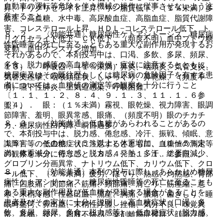
自動車の運転等危険を伴う機械の操作に従事させないよう注
昇、トリグリセライド上昇、リン脂質低下、（１％未満）多
意すること。
飲症、高血糖、水中毒、高尿酸血症、高脂血症、脂質代謝障
害、コレステロール上昇、ＨＤＬ−コレステロール低下、ト
８．２． 〈効能共通〉糖尿病性ケトアシドーシス、糖尿病
リグリセライド低下、ＣＫ低下、（頻度不明）血中ブドウ糖
性昏睡等の死亡に至ることもある重大な副作用が発現するお
変動、血中インスリン増加。
それがあるので、本剤投与中は、口渇、多飲、多尿、頻尿、
多食、脱力感等の高血糖の徴候・症状に注意するとともに、
１３）． 呼吸器：（１％未満）鼻炎、咽頭炎、気管支炎、
糖尿病又はその既往歴もしくは糖尿病の危険因子を有する患
気管支痙攣、咽喉頭症状、しゃっくり、鼻乾燥、（頻度不
者については、血糖値の測定等の観察を十分に行うこと
明）嚥下性肺炎、上気道感染、呼吸困難。
〔１．１、１．２、８．４、９．１．３、１１．１．６参
１４）． 眼：（１％未満）霧視、眼乾燥、視力障害、眼調
照〕。
節障害、羞明、眼異常感、眼痛、（頻度不明）眼のチカチ
８．３． 〈効能共通〉低血糖があらわれることがあるの
カ、糖尿病性白内障、瞬目過多。
で、本剤投与中は、脱力感、倦怠感、冷汗、振戦、傾眠、意
１５）． その他：（５％以上）体重増加、（１〜５％未
識障害等の低血糖症状に注意するとともに、血糖値の測定等
満）体重減少、倦怠感、脱力感、発熱、多汗、総蛋白減少、
の観察を十分に行うこと〔８．４、１１．１．７参照〕。
グロブリン分画異常、ナトリウム低下、カリウム低下、クロ
８．４． 〈効能共通〉本剤の投与に際し、あらかじめ糖尿
ール低下、（１％未満）疲労、ほてり、熱感、灼熱感、背部
病性ケトアシドーシス、糖尿病性昏睡等の死亡に至ることも
痛、四肢痛、関節痛、筋痛、頚部痛、肩こり、筋痙縮、悪
ある重大な副作用及び低血糖が発現する場合があることを、
寒、末梢冷感、性器出血、流産、胸痛、膿瘍、歯ぎしり、睡
患者及びその家族に十分に説明し、高血糖症状（口渇、多
眠時驚愕、鼻出血、末梢性浮腫、挫傷、気分不良、味覚異
飲、多尿、頻尿、多食、脱力感等）、低血糖症状（脱力感、
常、耳鳴、寝汗、四肢不快感、薬剤離脱症候群、顔面浮腫、