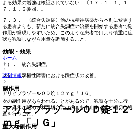
よる効果の増強は検証されていない］〔１７．１．１、１
７．１．２参照〕。
７．３． 〈統合失調症〉他の抗精神病薬から本剤に変更す
る患者よりも、新たに統合失調症の治療を開始する患者で副
作用が発現しやすいため、このような患者ではより慎重に症
状を観察しながら用量を調節すること。
効能・効果
ホーム
１）． 統合失調症。
薬剤情報
２）． 双極性障害における躁症状の改善。
副作用
アリピプラゾールＯＤ錠１２ｍｇ「ＪＧ」
次の副作用があらわれることがあるので、観察を十分に行
アリピプラゾールＯＤ錠１２
い、異常が認められた場合には投与を中止するなど適切な処
置を行うこと。
ｍｇ「ＪＧ」
重大な副作用