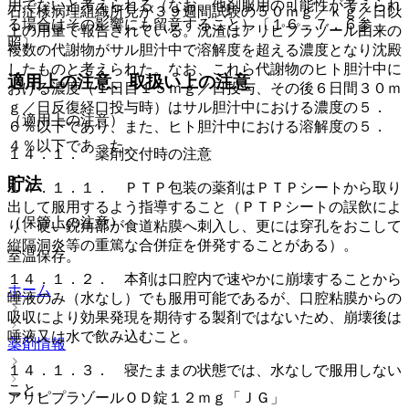
用でないと考えられる（なお、他剤服用の可能性が考えられ
石症様病理組織所見が３９週間試験の５０ｍｇ／ｋｇ／日以
る場合はその影響にも留意すること）〔１６．７．６参
上の用量で報告されている。沈渣はアリピプラゾール由来の
照〕。
複数の代謝物がサル胆汁中で溶解度を超える濃度となり沈殿
したものと考えられた。なお、これら代謝物のヒト胆汁中に
適用上の注意、取扱い上の注意
おける濃度（１日目１５ｍｇ／日投与、その後６日間３０ｍ
ｇ／日反復経口投与時）はサル胆汁中における濃度の５．
（適用上の注意）
６％以下であり、また、ヒト胆汁中における溶解度の５．
４％以下であった。
１４．１． 薬剤交付時の注意
貯法
１４．１．１． ＰＴＰ包装の薬剤はＰＴＰシートから取り
出して服用するよう指導すること（ＰＴＰシートの誤飲によ
（保管上の注意）
り、硬い鋭角部が食道粘膜へ刺入し、更には穿孔をおこして
縦隔洞炎等の重篤な合併症を併発することがある）。
室温保存。
１４．１．２． 本剤は口腔内で速やかに崩壊することから
ホーム
唾液のみ（水なし）でも服用可能であるが、口腔粘膜からの
吸収により効果発現を期待する製剤ではないため、崩壊後は
唾液又は水で飲み込むこと。
薬剤情報
１４．１．３． 寝たままの状態では、水なしで服用しない
こと。
アリピプラゾールＯＤ錠１２ｍｇ「ＪＧ」