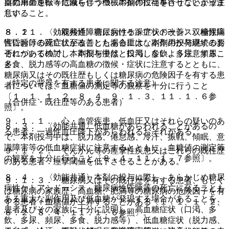
自動車の運転等危険を伴う機械の操作に従事させないよう注
薬の用量を徐々に減らしつつ、本剤の投与を行うことが望ま
意すること。
しい。
８．２． 〈効能共通〉糖尿病性ケトアシドーシス、糖尿病
８．１１． 〈双極性障害における躁症状の改善〉双極性障
性昏睡等の死亡に至ることもある重大な副作用が発現するお
害における躁症状が改善した場合には、本剤の投与継続の要
それがあるので、本剤投与中は、口渇、多飲、多尿、頻尿、
否について検討し、本剤を漫然と投与しないよう注意するこ
多食、脱力感等の高血糖の徴候・症状に注意するとともに、
と。
糖尿病又はその既往歴もしくは糖尿病の危険因子を有する患
（特定の背景を有する患者に関する注意）
者については、血糖値の測定等の観察を十分に行うこと
〔１．１、１．２、８．４、９．１．３、１１．１．６参
（合併症・既往歴等のある患者）
照〕。
９．１．１． 心・血管疾患、低血圧又はそれらの疑いのあ
８．３． 〈効能共通〉低血糖があらわれることがあるの
る患者：一過性血圧降下があらわれるおそれがある。
で、本剤投与中は、脱力感、倦怠感、冷汗、振戦、傾眠、意
識障害等の低血糖症状に注意するとともに、血糖値の測定等
９．１．２． てんかん等の痙攣性疾患又はこれらの既往歴
の観察を十分に行うこと〔８．４、１１．１．７参照〕。
のある患者：痙攣閾値を低下させることがある。
８．４． 〈効能共通〉本剤の投与に際し、あらかじめ糖尿
９．１．３． 糖尿病又はその既往歴を有する患者、もしく
病性ケトアシドーシス、糖尿病性昏睡等の死亡に至ることも
は糖尿病の家族歴、高血糖、肥満等の糖尿病の危険因子を有
ある重大な副作用及び低血糖が発現する場合があることを、
する患者：血糖値が上昇することがある〔１．１、１．２、
患者及びその家族に十分に説明し、高血糖症状（口渇、多
８．２、８．４、１１．１．６参照〕。
飲、多尿、頻尿、多食、脱力感等）、低血糖症状（脱力感、