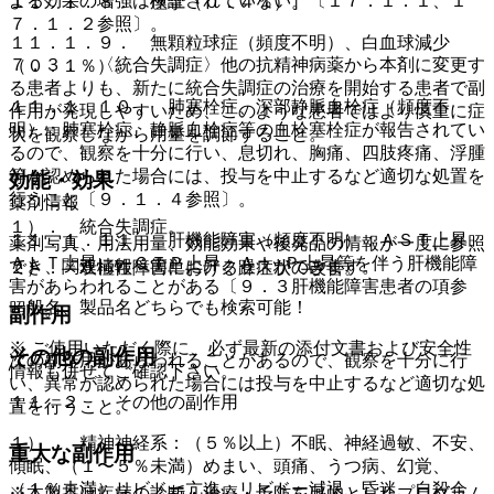
よる効果の増強は検証されていない］〔１７．１．１、１
１１．１．８． 痙攣（０．４％）。
７．１．２参照〕。
１１．１．９． 無顆粒球症（頻度不明）、白血球減少
７．３． 〈統合失調症〉他の抗精神病薬から本剤に変更す
（０．１％）。
る患者よりも、新たに統合失調症の治療を開始する患者で副
１１．１．１０． 肺塞栓症、深部静脈血栓症（頻度不
作用が発現しやすいため、このような患者ではより慎重に症
明）：肺塞栓症、静脈血栓症等の血栓塞栓症が報告されてい
状を観察しながら用量を調節すること。
るので、観察を十分に行い、息切れ、胸痛、四肢疼痛、浮腫
等が認められた場合には、投与を中止するなど適切な処置を
効能・効果
行うこと〔９．１．４参照〕。
薬剤情報
１）． 統合失調症。
１１．１．１１． 肝機能障害（頻度不明）：ＡＳＴ上昇、
薬剤写真、用法用量、効能効果や後発品の情報が一度に参照
ＡＬＴ上昇、γ−ＧＴＰ上昇、Ａｌ−Ｐ上昇等を伴う肝機能障
でき、関連情報へ簡単にアクセスができます。
２）． 双極性障害における躁症状の改善。
害があらわれることがある〔９．３肝機能障害患者の項参
一般名、製品名どちらでも検索可能！
照〕。
副作用
※ ご使用いただく際に、必ず最新の添付文書および安全性
その他の副作用
次の副作用があらわれることがあるので、観察を十分に行
情報も併せてご確認下さい。
い、異常が認められた場合には投与を中止するなど適切な処
１１．２． その他の副作用
置を行うこと。
１）． 精神神経系：（５％以上）不眠、神経過敏、不安、
重大な副作用
傾眠、（１〜５％未満）めまい、頭痛、うつ病、幻覚、
（１％未満）リビドー亢進、リビドー減退、昏迷、自殺企
※本製品は疾病の診断・治療・予防を目的としたプログラム