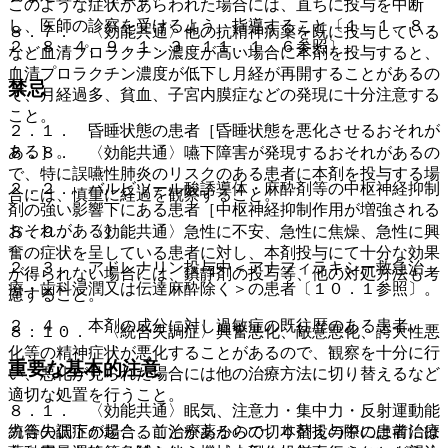
このような症状があらわれた場合には、直ちに投与を中断
し、医師の診察を受けるよう、指導すること〔１．１、８．
８．７． 〈効能共通〉他の抗精神病薬を既に投与している
２、８．４、９．１．３、１１．１．６参照〕。
など血清プロラクチン濃度が高い場合に本剤を投与すると、
血清プロラクチン濃度が低下し月経が再開することがあるの
禁忌
で、月経過多、貧血、子宮内膜症などの発現に十分注意する
こと。
２．１． 昏睡状態の患者［昏睡状態を悪化させるおそれが
ある］。
８．８． 〈効能共通〉嚥下障害が発現するおそれがあるの
で、特に誤嚥性肺炎のリスクのある患者に本剤を投与する場
２．２． バルビツール酸誘導体・麻酔剤等の中枢神経抑制
合には、慎重に経過を観察すること。
剤の強い影響下にある患者［中枢神経抑制作用が増強される
おそれがある］。
８．９． 〈効能共通〉急性に不安、急性に焦燥、急性に興
奮の症状を呈している患者に対し、本剤投与にて十分な効果
２．３． アドレナリン投与中＜アナフィラキシー救急治
が得られない場合には、鎮静剤の投与等、他の対処方法も考
療・歯科浸潤又は伝達麻酔除く＞の患者〔１０．１参照〕。
慮すること。
２．４． 本剤の成分に対し過敏症の既往歴のある患者。
８．１０． 〈統合失調症〉興奮悪化、敵意悪化、誇大性悪
化等の精神症状が悪化することがあるので、観察を十分に行
重要な基本的注意
い、悪化が見られた場合には他の治療方法に切り替えるなど
適切な処置を行うこと。
８．１． 〈効能共通〉眠気、注意力・集中力・反射運動能
力等の低下が起こることがあるので、本剤投与中の患者には
統合失調症の場合、前治療薬からの切り替えの際には前治療