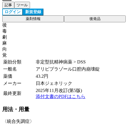
記事
ツール
ログイン
新規登録
薬剤情報
後発品
後
毒
劇
麻
向
覚
薬効分類
非定型抗精神病薬 > DSS
一般名
アリピプラゾール口腔内崩壊錠
薬価
43.2
円
メーカー
日本ジェネリック
2025年11月改訂(第5版)
最終更新
添付文書のPDFはこちら
用法・用量
〈統合失調症〉