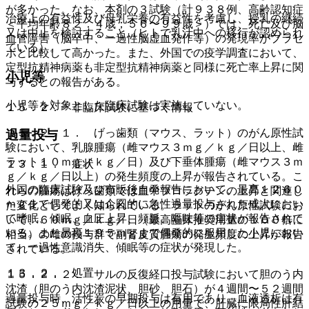
が多かった。なお、本剤の３試験（計９３８例、高齢認知症
治療上の有益性及び母乳栄養の有益性を考慮し、授乳の継続
＜平均年齢８２．４歳；５６〜９９歳＞）では、死亡及び脳
又は中止を検討すること（ヒトで乳汁中への移行が認められ
血管障害（脳卒中、一過性脳虚血発作等）の発現率がプラセ
ている）。
ボと比較して高かった。また、外国での疫学調査において、
定型抗精神病薬も非定型抗精神病薬と同様に死亡率上昇に関
小児等
与するとの報告がある。
小児等を対象とした臨床試験は実施していない。
１５．２． 非臨床試験に基づく情報
１５．２．１． げっ歯類（マウス、ラット）のがん原性試
過量投与
験において、乳腺腫瘍（雌マウス３ｍｇ／ｋｇ／日以上、雌
ラット１０ｍｇ／ｋｇ／日）及び下垂体腫瘍（雌マウス３ｍ
１３．１． 症状
ｇ／ｋｇ／日以上）の発生頻度の上昇が報告されている。こ
外国の臨床試験及び市販後自発報告において、最高１２６０
れらの腫瘍はげっ歯類では血中プロラクチンの上昇と関連し
ｍｇまで偶発的又は企図的に急性過量投与された成人におい
た変化としてよく知られている。ラットのがん原性試験にお
て嗜眠、傾眠、血圧上昇、頻脈、嘔吐等の症状が報告されて
いて、６０ｍｇ／ｋｇ／日（最高臨床推奨用量の１００倍に
いる。また最高１９５ｍｇまで偶発的に服用した小児におい
相当）の雌の投与群で副腎皮質腫瘍の発生頻度の上昇が報告
て、一過性意識消失、傾眠等の症状が発現した。
されている。
１３．２． 処置
１５．２．２． サルの反復経口投与試験において胆のう内
沈渣（胆のう内沈渣泥状、胆砂、胆石）が４週間〜５２週間
過量投与時、活性炭の早期投与は有用であり、血液透析は有
試験の２５ｍｇ／ｋｇ／日以上の用量で、肝臓に限局性肝結