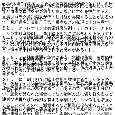
α受容体遮断作用によりβ受容体刺激作用が優位となり、血圧
８．７． 〈効能共通〉他の抗精神病薬を既に投与している
降下作用が増強される）］。
など血清プロラクチン濃度が高い場合に本剤を投与すると、
血清プロラクチン濃度が低下し月経が再開することがあるの
１０．２． 併用注意：
で、月経過多、貧血、子宮内膜症などの発現に十分注意する
こと。
１）． アドレナリン含有歯科麻酔剤（リドカイン・アドレ
ナリン歯科麻酔剤）［血圧降下を起こすおそれがある（アド
８．８． 〈効能共通〉嚥下障害が発現するおそれがあるの
レナリンはアドレナリン作動性α、β受容体の刺激剤であり、
で、特に誤嚥性肺炎のリスクのある患者に本剤を投与する場
本剤のα受容体遮断作用によりβ受容体刺激作用が優位とな
合には、慎重に経過を観察すること。
り、血圧降下作用が増強されるおそれがある）］。
８．９． 〈効能共通〉急性に不安、急性に焦燥、急性に興
２）． 中枢神経抑制剤（バルビツール酸誘導体、麻酔剤
奮の症状を呈している患者に対し、本剤投与にて十分な効果
等）［中枢神経抑制作用があるので、減量するなど注意する
が得られない場合には、鎮静剤の投与等、他の対処方法も考
こと（ともに中枢神経抑制作用を有する）］。
慮すること。
３）． 降圧剤［相互に降圧作用を増強することがあるの
８．１０． 〈統合失調症〉興奮悪化、敵意悪化、誇大性悪
で、減量するなど慎重に投与すること（ともに降圧作用を有
化等の精神症状が悪化することがあるので、観察を十分に行
する）］。
い、悪化が見られた場合には他の治療方法に切り替えるなど
適切な処置を行うこと。
４）． 抗コリン作用を有する薬剤［抗コリン作用を増強さ
せることがあるので、減量するなど慎重に投与すること（と
統合失調症の場合、前治療薬からの切り替えの際には前治療
もに抗コリン作用を有する）］。
薬の用量を徐々に減らしつつ、本剤の投与を行うことが望ま