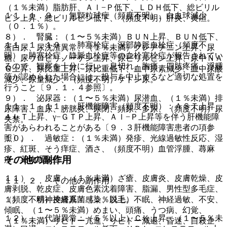
（１％未満）脂肪肝、Ａｌ−Ｐ低下、ＬＤＨ低下、総ビリル
１１．１．９． 無顆粒球症（頻度不明）、白血球減少
ビン上昇、総ビリルビン低下、（頻度不明）肝炎、黄疸。
（０．１％）。
８）． 腎臓：（１〜５％未満）ＢＵＮ上昇、ＢＵＮ低下、
１１．１．１０． 肺塞栓症、深部静脈血栓症（頻度不
蛋白尿、尿沈渣異常、（１％未満）クレアチニン上昇、尿
明）：肺塞栓症、静脈血栓症等の血栓塞栓症が報告されてい
糖、尿ウロビリノーゲン上昇、尿ビリルビン上昇、尿中ＮＡ
るので、観察を十分に行い、息切れ、胸痛、四肢疼痛、浮腫
Ｇ上昇、尿比重上昇、尿比重低下、血中尿素減少、血中尿酸
等が認められた場合には、投与を中止するなど適切な処置を
減少、尿量減少、（頻度不明）ケトン尿。
行うこと〔９．１．４参照〕。
９）． 泌尿器：（１〜５％未満）尿潜血、（１％未満）排
１１．１．１１． 肝機能障害（頻度不明）：ＡＳＴ上昇、
尿障害、血尿、膀胱炎、尿閉、頻尿、多尿、（頻度不明）尿
ＡＬＴ上昇、γ−ＧＴＰ上昇、Ａｌ−Ｐ上昇等を伴う肝機能障
失禁。
害があらわれることがある〔９．３肝機能障害患者の項参
照〕。
１０）． 過敏症：（１％未満）発疹、光線過敏性反応、湿
疹、紅斑、そう痒症、酒さ、（頻度不明）血管浮腫、蕁麻
その他の副作用
疹、薬物過敏症。
１１）． 皮膚：（１％未満）ざ瘡、皮膚炎、皮膚乾燥、皮
１１．２． その他の副作用
膚剥脱、乾皮症、皮膚色素沈着障害、脂漏、男性型多毛症、
１）． 精神神経系：（５％以上）不眠、神経過敏、不安、
（頻度不明）皮膚真菌感染、脱毛。
傾眠、（１〜５％未満）めまい、頭痛、うつ病、幻覚、
１２）． 代謝異常：（５％以上）ＣＫ上昇、（１〜５％未
（１％未満）リビドー亢進、リビドー減退、昏迷、自殺企