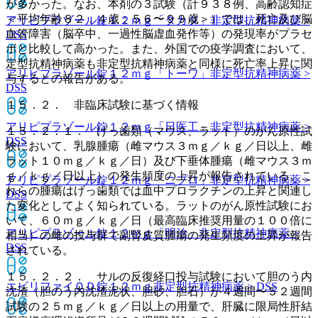
が多かった。なお、本剤の３試験（計９３８例、高齢認知症
＜平均年齢８２．４歳；５６〜９９歳＞）では、死亡及び脳
アリピプラゾール錠１２ｍｇ「タカタ」
非定型抗精神病薬 >
血管障害（脳卒中、一過性脳虚血発作等）の発現率がプラセ
DSS
ボと比較して高かった。また、外国での疫学調査において、
定型抗精神病薬も非定型抗精神病薬と同様に死亡率上昇に関
アリピプラゾール錠１２ｍｇ「トーワ」
非定型抗精神病薬 >
与するとの報告がある。
DSS
１５．２． 非臨床試験に基づく情報
アリピプラゾール錠１２ｍｇ「日医工」
非定型抗精神病薬 >
１５．２．１． げっ歯類（マウス、ラット）のがん原性試
DSS
験において、乳腺腫瘍（雌マウス３ｍｇ／ｋｇ／日以上、雌
ラット１０ｍｇ／ｋｇ／日）及び下垂体腫瘍（雌マウス３ｍ
ｇ／ｋｇ／日以上）の発生頻度の上昇が報告されている。こ
アリピプラゾール錠１２ｍｇ「ニプロ」
非定型抗精神病薬 >
れらの腫瘍はげっ歯類では血中プロラクチンの上昇と関連し
DSS
た変化としてよく知られている。ラットのがん原性試験にお
いて、６０ｍｇ／ｋｇ／日（最高臨床推奨用量の１００倍に
アリピプラゾール錠１２ｍｇ「明治」
非定型抗精神病薬 >
相当）の雌の投与群で副腎皮質腫瘍の発生頻度の上昇が報告
DSS
されている。
１５．２．２． サルの反復経口投与試験において胆のう内
エビリファイＯＤ錠１２ｍｇ
非定型抗精神病薬 > DSS
沈渣（胆のう内沈渣泥状、胆砂、胆石）が４週間〜５２週間
試験の２５ｍｇ／ｋｇ／日以上の用量で、肝臓に限局性肝結