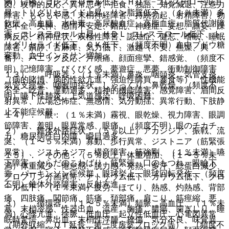
満）口渇、コレステロール低下、ＨＤＬ−コレステロール上
図、攻撃的反応、異常思考、拒食、独語、知覚減退、注意力
昇、トリグリセライド上昇、リン脂質低下、（１％未満）多
障害、もやもや感、末梢神経障害、持続勃起、射精障害、勃
飲症、高血糖、水中毒、高尿酸血症、高脂血症、脂質代謝障
起不全、失神、感情不安定、錯乱、神経症、妄想、譫妄、躁
害、コレステロール上昇、ＨＤＬ−コレステロール低下、ト
病反応、精神症状、双極性障害、認知症、健忘、嗜眠、睡眠
リグリセライド低下、ＣＫ低下、（頻度不明）血中ブドウ糖
障害、鎮静、舌麻痺、気力低下、激越（不安、焦燥、興
変動、血中インスリン増加。
奮）、パニック反応、片頭痛、顔面痙攣、錯感覚、（頻度不
明）記憶障害、びくびく感、夢遊症、悪夢、衝動制御障害
１３）． 呼吸器：（１％未満）鼻炎、咽頭炎、気管支炎、
（病的賭博、病的性欲亢進、強迫性購買、暴食等）、性機能
気管支痙攣、咽喉頭症状、しゃっくり、鼻乾燥、（頻度不
不全、吃音、運動過多、精神的機能障害、感覚障害、眉間反
明）嚥下性肺炎、上気道感染、呼吸困難。
射異常、広場恐怖症、無感情、気分動揺、異常行動、下肢静
止不能症候群。
１４）． 眼：（１％未満）霧視、眼乾燥、視力障害、眼調
節障害、羞明、眼異常感、眼痛、（頻度不明）眼のチカチ
２）． 錐体外路症状：（５％以上）アカシジア、振戦、流
カ、糖尿病性白内障、瞬目過多。
涎、（１〜５％未満）寡動、歩行異常、ジストニア（筋緊張
異常）、ジスキネジア、構音障害、筋強剛、（１％未満）嚥
１５）． その他：（５％以上）体重増加、（１〜５％未
下障害、からだのこわばり、筋緊張、口のもつれ、眼瞼下
満）体重減少、倦怠感、脱力感、発熱、多汗、総蛋白減少、
垂、パーキンソン症候群、眼球挙上、眼球回転発作、（頻度
グロブリン分画異常、ナトリウム低下、カリウム低下、クロ
不明）錐体外路障害、反射亢進。
ール低下、（１％未満）疲労、ほてり、熱感、灼熱感、背部
痛、四肢痛、関節痛、筋痛、頚部痛、肩こり、筋痙縮、悪
３）． 循環器：（１〜５％未満）頻脈、高血圧、（１％未
寒、末梢冷感、性器出血、流産、胸痛、膿瘍、歯ぎしり、睡
満）心悸亢進、徐脈、低血圧、起立性低血圧、心電図異常
眠時驚愕、鼻出血、末梢性浮腫、挫傷、気分不良、味覚異
（期外収縮、ＱＴ延長、第一度房室ブロック等）、（頻度不