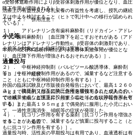
α受容体遮断作用によりβ受容体刺激作用が優位となり、血圧
降下作用が増強される）］。
治療上の有益性及び母乳栄養の有益性を考慮し、授乳の継続
又は中止を検討すること（ヒトで乳汁中への移行が認められ
１０．２． 併用注意：
ている）。
１）． アドレナリン含有歯科麻酔剤（リドカイン・アドレ
小児等
ナリン歯科麻酔剤）［血圧降下を起こすおそれがある（アド
レナリンはアドレナリン作動性α、β受容体の刺激剤であり、
小児等を対象とした臨床試験は実施していない。
本剤のα受容体遮断作用によりβ受容体刺激作用が優位とな
り、血圧降下作用が増強されるおそれがある）］。
過量投与
２）． 中枢神経抑制剤（バルビツール酸誘導体、麻酔剤
等）［中枢神経抑制作用があるので、減量するなど注意する
１３．１． 症状
こと（ともに中枢神経抑制作用を有する）］。
外国の臨床試験及び市販後自発報告において、最高１２６０
３）． 降圧剤［相互に降圧作用を増強することがあるの
ｍｇまで偶発的又は企図的に急性過量投与された成人におい
で、減量するなど慎重に投与すること（ともに降圧作用を有
て嗜眠、傾眠、血圧上昇、頻脈、嘔吐等の症状が報告されて
する）］。
いる。また最高１９５ｍｇまで偶発的に服用した小児におい
て、一過性意識消失、傾眠等の症状が発現した。
４）． 抗コリン作用を有する薬剤［抗コリン作用を増強さ
せることがあるので、減量するなど慎重に投与すること（と
１３．２． 処置
もに抗コリン作用を有する）］。
過量投与時、活性炭の早期投与は有用であり、血液透析は有