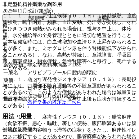
非定型抗精神病薬 > DSS
１１．１． 重大な副作用
2025年11月改訂(第5版)
１１．１．１． 悪性症候群（０．１％）：無動緘黙、強度
薬剤情報
後発品
筋強剛、嚥下困難、頻脈、血圧変動、発汗等が発現し、それ
後
にひきつづき発熱がみられる場合は、投与を中止し、体冷
毒
却、水分補給等の全身管理とともに適切な処置を行うこと
劇
（本症発症時には、白血球増加や血清ＣＫ上昇がみられるこ
麻
とが多く、また、ミオグロビン尿を伴う腎機能低下がみられ
向
ることがある）、なお、高熱が持続し、意識障害、呼吸困
覚
難、循環虚脱、脱水症状、急性腎障害へと移行し、死亡する
薬効分類
非定型抗精神病薬 > DSS
ことがある。
一般名
アリピプラゾール口腔内崩壊錠
１１．１．２． 遅発性ジスキネジア（０．１％）：長期投
薬価
43.2
円
与により、口周部不随意運動等の不随意運動があらわれるこ
メーカー
日本ジェネリック
とがあるので、このような症状があらわれた場合は減量又は
2025年11月改訂(第5版)
最終更新
中止を考慮すること（なお、投与中止後も症状が持続するこ
添付文書のPDFはこちら
とがある）。
用法・用量
１１．１．３． 麻痺性イレウス（０．１％）：腸管麻痺
（食欲不振、悪心・嘔吐、著しい便秘、腹部膨満あるいは腹
〈統合失調症〉
部弛緩及び腸内容物うっ滞等の症状）をきたし、麻痺性イレ
ウスに移行することがあるので、腸管麻痺があらわれた場合