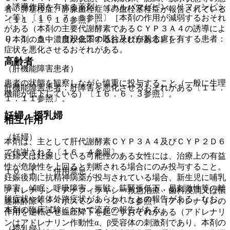
４誘導作用を有する薬剤）（カルバマゼピン、リファンピシ
者：肺塞栓症、静脈血栓症等の血栓塞栓症が報告されている
ン等）〔１６．７．５参照〕［本剤の作用が減弱するおそれ
〔１１．１．１０参照〕。
がある（本剤の主要代謝酵素であるＣＹＰ３Ａ４の誘導によ
９．１．５． 自殺企図の既往及び自殺念慮を有する患者：
り本剤の血中濃度が低下するおそれがある）］。
症状を悪化させるおそれがある。
高齢者
（肝機能障害患者）
患者の状態を観察しながら慎重に投与すること（一般に生理
肝機能障害患者：肝障害を悪化させるおそれがある〔１１．
機能が低下している）〔１６．６．３参照〕。
１．１１参照〕。
妊婦・授乳婦
相互作用
（妊婦）
本剤は、主として肝代謝酵素ＣＹＰ３Ａ４及びＣＹＰ２Ｄ６
で代謝される〔１６．４参照〕。
妊婦又は妊娠している可能性のある女性には、治療上の有益
性が危険性を上回ると判断される場合にのみ投与すること。
１０．１． 併用禁忌：
妊娠後期に抗精神病薬が投与されている場合、新生児に哺乳
障害、傾眠、呼吸障害、振戦、筋緊張低下、易刺激性等の離
アドレナリン＜アナフィラキシー救急治療・歯科浸潤又は伝
脱症状や錐体外路症状があらわれたとの報告がある。なお、
達麻酔除く＞＜ボスミン＞〔２．３参照〕［アドレナリンの
本剤の臨床試験において流産の報告がある。
作用を逆転させ血圧降下を起こすおそれがある（アドレナリ
ンはアドレナリン作動性α、β受容体の刺激剤であり、本剤の
（授乳婦）