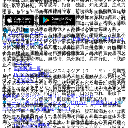
１１．１． 重大な副作用
図、攻撃的反応、異常思考、拒食、独語、知覚減退、注意力
ではありません。
障害、もやもや感、末梢神経障害、持続勃起、射精障害、勃
１１．１．１． 悪性症候群（０．１％）：無動緘黙、強度
起不全、失神、感情不安定、錯乱、神経症、妄想、譫妄、躁
筋強剛、嚥下困難、頻脈、血圧変動、発汗等が発現し、それ
病反応、精神症状、双極性障害、認知症、健忘、嗜眠、睡眠
にひきつづき発熱がみられる場合は、投与を中止し、体冷
障害、鎮静、舌麻痺、気力低下、激越（不安、焦燥、興
却、水分補給等の全身管理とともに適切な処置を行うこと
ホーム
ノート
奮）、パニック反応、片頭痛、顔面痙攣、錯感覚、（頻度不
（本症発症時には、白血球増加や血清ＣＫ上昇がみられるこ
表・計算
レジメン
CTCAE
抗菌薬ガイド
ERマニュ
明）記憶障害、びくびく感、夢遊症、悪夢、衝動制御障害
とが多く、また、ミオグロビン尿を伴う腎機能低下がみられ
アル
薬剤情報
ポスト
（病的賭博、病的性欲亢進、強迫性購買、暴食等）、性機能
ることがある）、なお、高熱が持続し、意識障害、呼吸困
不全、吃音、運動過多、精神的機能障害、感覚障害、眉間反
難、循環虚脱、脱水症状、急性腎障害へと移行し、死亡する
新規登録
射異常、広場恐怖症、無感情、気分動揺、異常行動、下肢静
ことがある。
ログイン
止不能症候群。
監修医師一覧
１１．１．２． 遅発性ジスキネジア（０．１％）：長期投
UpToDate特別割引
２）． 錐体外路症状：（５％以上）アカシジア、振戦、流
与により、口周部不随意運動等の不随意運動があらわれるこ
運営会社
涎、（１〜５％未満）寡動、歩行異常、ジストニア（筋緊張
とがあるので、このような症状があらわれた場合は減量又は
異常）、ジスキネジア、構音障害、筋強剛、（１％未満）嚥
中止を考慮すること（なお、投与中止後も症状が持続するこ
© 2021 HOKUTO Inc. All rights reserved.
下障害、からだのこわばり、筋緊張、口のもつれ、眼瞼下
とがある）。
利用規約
プライバシーポリシー
お問い合わせ
垂、パーキンソン症候群、眼球挙上、眼球回転発作、（頻度
ホーム
表・計算
レジメン
CTCAE
抗菌薬ガイド
１１．１．３． 麻痺性イレウス（０．１％）：腸管麻痺
不明）錐体外路障害、反射亢進。
ERマニュアル
薬剤情報
ポスト
（食欲不振、悪心・嘔吐、著しい便秘、腹部膨満あるいは腹
３）． 循環器：（１〜５％未満）頻脈、高血圧、（１％未
部弛緩及び腸内容物うっ滞等の症状）をきたし、麻痺性イレ
監修医師一覧
満）心悸亢進、徐脈、低血圧、起立性低血圧、心電図異常
ウスに移行することがあるので、腸管麻痺があらわれた場合
UpToDate特別割引
（期外収縮、ＱＴ延長、第一度房室ブロック等）、（頻度不