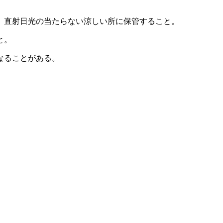
、直射日光の当たらない涼しい所に保管すること。
と。
なることがある。