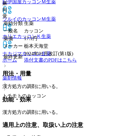
紀伊国屋カッコンＭ
生薬
麻
向
覚
ツルイのカッコンＭ
生薬
薬効分類
生薬
一般名
カッコン
ホリエカッコンＫ
生薬
薬価
17.1
円
メーカー
栃本天海堂
ナカジマカッコン
生薬
2024年01月改訂(第1版)
最終更新
ホーム
添付文書のPDFはこちら
用法・用量
薬剤情報
漢方処方の調剤に用いる。
トチモトのカッコン
効能・効果
漢方処方の調剤に用いる。
適用上の注意、取扱い上の注意