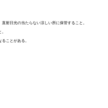
、直射日光の当たらない涼しい所に保管すること。
と。
なることがある。