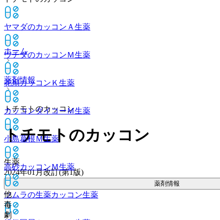
ヤマダのカッコンＡ
生薬
ホーム
ウチダのカッコンＭ
生薬
薬剤情報
花扇カッコンＫ
生薬
トチモトのカッコン
カッコンダイコーＭ
生薬
トチモトのカッコン
小島葛根Ｍ
生薬
生薬
高砂カッコンＭ
生薬
2024年01月改訂(第1版)
薬剤情報
他
ツムラの生薬カッコン
生薬
毒
劇