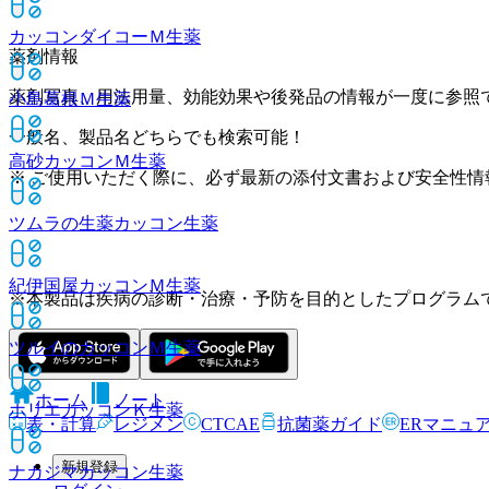
カッコンダイコーＭ
生薬
薬剤情報
薬剤写真、用法用量、効能効果や後発品の情報が一度に参照
小島葛根Ｍ
生薬
一般名、製品名どちらでも検索可能！
高砂カッコンＭ
生薬
※ ご使用いただく際に、必ず最新の添付文書および安全性情
ツムラの生薬カッコン
生薬
紀伊国屋カッコンＭ
生薬
※本製品は疾病の診断・治療・予防を目的としたプログラム
ツルイのカッコンＭ
生薬
ホーム
ノート
ホリエカッコンＫ
生薬
表・計算
レジメン
CTCAE
抗菌薬ガイド
ERマニュ
新規登録
ナカジマカッコン
生薬