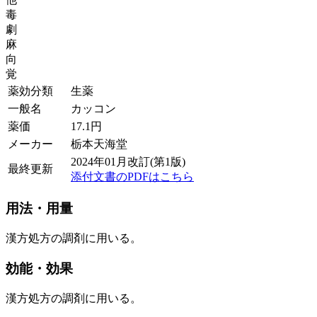
毒
劇
麻
向
覚
薬効分類
生薬
一般名
カッコン
薬価
17.1
円
メーカー
栃本天海堂
2024年01月改訂(第1版)
最終更新
添付文書のPDFはこちら
用法・用量
漢方処方の調剤に用いる。
効能・効果
漢方処方の調剤に用いる。