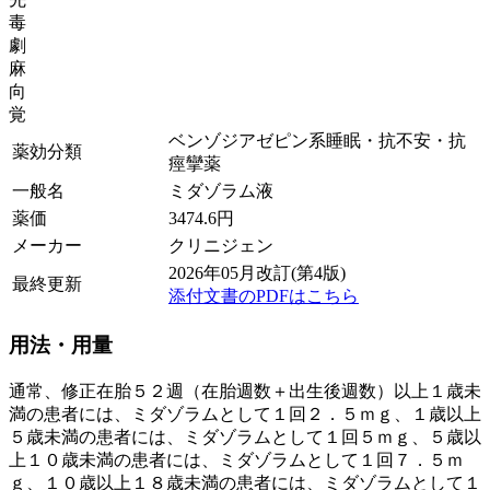
毒
劇
麻
向
覚
ベンゾジアゼピン系睡眠・抗不安・抗
薬効分類
痙攣薬
一般名
ミダゾラム液
薬価
3474.6
円
メーカー
クリニジェン
2026年05月改訂(第4版)
最終更新
添付文書のPDFはこちら
用法・用量
通常、修正在胎５２週（在胎週数＋出生後週数）以上１歳未
満の患者には、ミダゾラムとして１回２．５ｍｇ、１歳以上
５歳未満の患者には、ミダゾラムとして１回５ｍｇ、５歳以
上１０歳未満の患者には、ミダゾラムとして１回７．５ｍ
ｇ、１０歳以上１８歳未満の患者には、ミダゾラムとして１