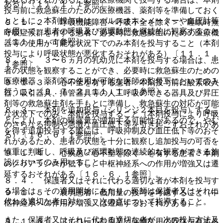
ある）〔１１．１．１参照〕。
投与前に救急蘇生のための医療機器、薬剤等を準備しておく
とともに、本剤投与中は、パルスオキシメーターや血圧計等
９．１．２． 呼吸機能障害＜呼吸不全を除く＞、睡眠時無
を用いて、患者の呼吸及び循環動態を継続的に観察すること
呼吸症候群を有する患者：必要時に救急蘇生のための医療機
〔１１．１．１参照〕。
器等の使用が可能な状況下でのみ本剤を投与すること（本剤
投与により呼吸状態が悪化するおそれがある）〔１１．１．
８．２． ３〜６ヵ月の乳幼児に本剤を投与する場合は、患
１参照〕。
者の状態を観察することができ、必要時に救急蘇生のための
医療機器、薬剤等の使用が可能な医師の監督下においてのみ
９．１．３． 心不全を有する患者：本剤投与前に酸素吸入
行うこと〔９．７．２、１１．１．１参照〕。
器、吸引器具、挿管器具等の人工呼吸のできる器具及び昇圧
剤等の救急蘇生剤を手もとに準備し、救急蘇生の対応が可能
８．３． 本剤を追加投与（シリンジ２本目を投与）するこ
な状況下でのみ、本剤を投与すること（本剤投与により呼吸
とにより、本剤の曝露量が増加する可能性があるので、やむ
のさらなる抑制や急激な血圧低下等を引き起こすおそれがあ
を得ず追加投与する際には、呼吸抑制及び血圧低下等のおそ
る）〔１６．６．１参照〕。
れがあるため、患者の状態を十分に観察し追加投与の可否を
慎重に判断し、呼吸及び循環動態の連続的な観察ができる施
９．１．４． 心疾患＜心不全を除く＞を有する患者：本剤
設においてのみ用いること。
のクリアランスが低下し、中枢神経系への作用が増強又は遷
延するおそれがある〔１６．６．１参照〕。
８．４． 保護者又はそれに代わる適切な者が本剤を投与す
る場合は、その適用開始にあたり、医師は保護者又はそれに
９．１．５． 衰弱患者：低用量の投与を考慮すること（中
代わる適切な者に対して、次の点について指導すること。
枢神経系への作用が増強又は遷延するおそれがある）。
また、保護者又はそれに代わる適切な者が、次の投与方法及
９．１．６． アルコール乱用又は薬物乱用の既往を有する