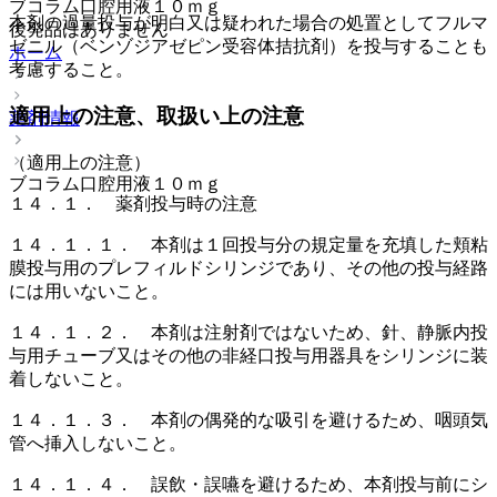
ブコラム口腔用液１０ｍｇ
本剤の過量投与が明白又は疑われた場合の処置としてフルマ
後発品はありません
ゼニル（ベンゾジアゼピン受容体拮抗剤）を投与することも
ホーム
考慮すること。
適用上の注意、取扱い上の注意
薬剤情報
（適用上の注意）
ブコラム口腔用液１０ｍｇ
１４．１． 薬剤投与時の注意
１４．１．１． 本剤は１回投与分の規定量を充填した頬粘
膜投与用のプレフィルドシリンジであり、その他の投与経路
には用いないこと。
１４．１．２． 本剤は注射剤ではないため、針、静脈内投
与用チューブ又はその他の非経口投与用器具をシリンジに装
着しないこと。
１４．１．３． 本剤の偶発的な吸引を避けるため、咽頭気
管へ挿入しないこと。
１４．１．４． 誤飲・誤嚥を避けるため、本剤投与前にシ