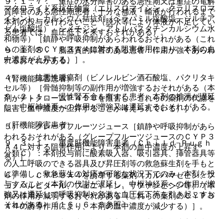
９．１．７． 重症の水分障害のある急性期又は重症の電解
マクロライド系抗生物質（エリスロマイシン、クラリスロマ
質障害のある急性期患者：十分な補液・輸液が行われるまで
イシン）、カルシウム拮抗剤（ベラパミル塩酸塩、ジルチア
本剤の投与を行わないこと（脱水等により体液が不足してい
ゼム塩酸塩）、シメチジン、アトルバスタチンカルシウム水
る患者では、血圧低下を来すおそれがある）。
和物等）［鎮静や呼吸抑制があらわれるおそれがある（これ
らの薬剤のＣＹＰ３Ａ４に対する阻害作用により、本剤の血
９．１．８． 脳器質的障害のある患者：作用が強くあらわ
中濃度が上昇する）］。
れるおそれがある。
４）． 抗悪性腫瘍剤（ビノレルビン酒石酸塩、パクリタキ
（腎機能障害患者）
セル等）［骨髄抑制等の副作用が増強するおそれがある（本
９．２．１． 慢性腎不全を有する患者：本剤の排泄が遅延
剤がチトクロームＰ４５０を阻害し、これらの薬剤の代謝を
し、中枢神経系への作用が増強又は遷延するおそれがある。
阻害し血中濃度が上昇することが考えられている）］。
（肝機能障害患者）
５）． グレープフルーツジュース［鎮静や呼吸抑制があら
われるおそれがある（グレープフルーツジュースのＣＹＰ３
９．３．１． 重度肝機能障害患者（Ｃｈｉｌｄ−Ｐｕｇｈ
Ａ４に対する阻害作用により、本剤の血中濃度が上昇す
分類Ｃ）：本剤投与前に酸素吸入器、吸引器具、挿管器具等
る）］。
の人工呼吸のできる器具及び昇圧剤等の救急蘇生剤を手もと
に準備し、救急蘇生の対応が可能な状況下でのみ、本剤を投
６）． ＣＹＰ３Ａ４を誘導する薬剤（カルバマゼピン、フ
与すること（本剤の代謝が遅延し、中枢神経系への作用が増
ェノバルビタール、フェニトイン、リファンピシン等）［本
強又は遷延して呼吸抑制や急激な血圧低下等を引き起こすお
剤の作用が減弱するおそれがある（これらの薬剤のＣＹＰ３
それがある）〔１６．６．３参照〕。
Ａ４の誘導作用により、本剤の血中濃度が減少する）］。