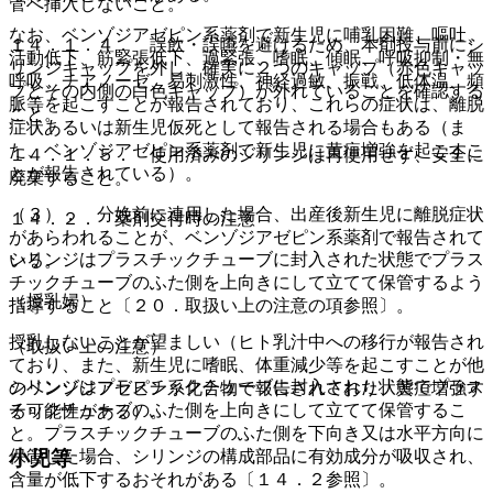
管へ挿入しないこと。
なお、ベンゾジアゼピン系薬剤で新生児に哺乳困難、嘔吐、
１４．１．４． 誤飲・誤嚥を避けるため、本剤投与前にシ
活動低下、筋緊張低下、過緊張、嗜眠、傾眠、呼吸抑制・無
リンジキャップを外し、確実に２つのキャップ（赤色キャッ
呼吸、チアノーゼ、易刺激性、神経過敏、振戦、低体温、頻
プとその内側の白色キャップ）が外れていることを確認する
脈等を起こすことが報告されており、これらの症状は、離脱
こと。
症状あるいは新生児仮死として報告される場合もある（ま
た、ベンゾジアゼピン系薬剤で新生児に黄疸増強を起こすこ
１４．１．５． 使用済みのシリンジは再使用せず、安全に
とが報告されている）。
廃棄すること。
（３）． 分娩前に連用した場合、出産後新生児に離脱症状
１４．２． 薬剤交付時の注意
があらわれることが、ベンゾジアゼピン系薬剤で報告されて
シリンジはプラスチックチューブに封入された状態でプラス
いる。
チックチューブのふた側を上向きにして立てて保管するよう
（授乳婦）
指導すること〔２０．取扱い上の注意の項参照〕。
授乳しないことが望ましい（ヒト乳汁中への移行が報告され
（取扱い上の注意）
ており、また、新生児に嗜眠、体重減少等を起こすことが他
シリンジはプラスチックチューブに封入された状態でプラス
のベンゾジアゼピン系化合物で報告されており、黄疸増強す
チックチューブのふた側を上向きにして立てて保管するこ
る可能性がある）。
と。プラスチックチューブのふた側を下向き又は水平方向に
小児等
保管した場合、シリンジの構成部品に有効成分が吸収され、
含量が低下するおそれがある〔１４．２参照〕。