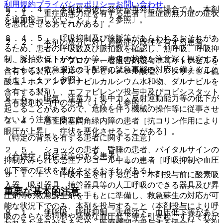
利用規約
プライバシーポリシー
お問い合わせ
８．４．４． 本剤投与後に発作が再発した場合でも、本剤
２．１． 重症筋無力症を有する患者［重症筋無力症の症状
を追加投与しないこと〔７．２参照〕。
を悪化させるおそれがある］。
８．４．５． 呼吸抑制及び徐脈等があらわれるおそれがあ
２．２． 本剤の成分に対し過敏症の既往を有する患者。
るため、患者の呼吸数及び脈拍数を確認し、無呼吸、呼吸抑
制、脈拍数低下がないか等、患者の状態を注意深く観察する
２．３． ＨＩＶプロテアーゼ阻害剤投与中（リトナビルを
とともに、救急搬送の手配等の緊急事態の対応に備えること
含有する製剤、ネルフィナビルメシル酸塩、アタザナビル硫
〔１１．１．１参照〕。
酸塩、ホスアンプレナビルカルシウム水和物、ダルナビルを
含有する製剤）、エファビレンツ投与中及びコビシスタット
８．５． 眠気、注意力・集中力・反射運動能力等の低下が
含有製剤投与中の患者〔１０．１参照〕。
起こることがあるので、危険を伴う機械の操作等に従事させ
ないよう注意すること。
２．４． 急性閉塞隅角緑内障の患者［抗コリン作用により
眼圧が上昇し、症状を悪化させることがある］。
（特定の背景を有する患者に関する注意）
２．５． ショックの患者、昏睡の患者、バイタルサインの
（合併症・既往歴等のある患者）
抑制がみられる急性アルコール中毒の患者［呼吸抑制や血圧
低下等の症状を悪化させるおそれがある］。
９．１．１． 呼吸不全を有する患者：本剤投与前に酸素吸
入器、吸引器具、挿管器具等の人工呼吸のできる器具及び昇
重要な基本的注意
圧剤等の救急蘇生剤を手もとに準備し、救急蘇生の対応が可
能な状況下でのみ、本剤を投与すること（本剤投与により呼
８．１． 無呼吸、呼吸抑制、舌根沈下、血圧低下等があら
吸のさらなる抑制や急激な血圧低下等を引き起こすおそれが
われるおそれがあるため、医療機関で投与する場合は、本剤