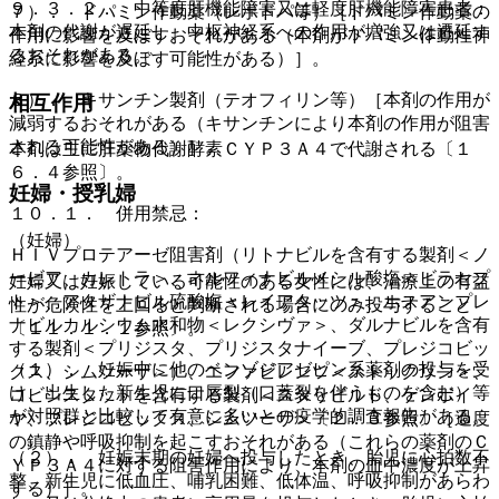
９．３．２． 中等度肝機能障害又は軽度肝機能障害患者：
７）． ドパミン作動薬（レボドパ等）［ドパミン作動薬の
本剤の代謝が遅延し、中枢神経系への作用が増強又は遷延す
作用に影響を及ぼすおそれがある（本剤がドパミン作動性神
るおそれがある。
経系に影響を及ぼす可能性がある）］。
８）． キサンチン製剤（テオフィリン等）［本剤の作用が
相互作用
減弱するおそれがある（キサンチンにより本剤の作用が阻害
される可能性がある）］。
本剤は主に肝薬物代謝酵素ＣＹＰ３Ａ４で代謝される〔１
６．４参照〕。
妊婦・授乳婦
１０．１． 併用禁忌：
（妊婦）
ＨＩＶプロテアーゼ阻害剤（リトナビルを含有する製剤＜ノ
ービア、カレトラ＞、ネルフィナビルメシル酸塩＜ビラセプ
妊婦又は妊娠している可能性のある女性には、治療上の有益
ト＞、アタザナビル硫酸塩＜レイアタッツ＞、ホスアンプレ
性が危険性を上回ると判断される場合にのみ投与すること
ナビルカルシウム水和物＜レクシヴァ＞、ダルナビルを含有
〔１１．１．１参照〕。
する製剤＜プリジスタ、プリジスタナイーブ、プレジコビッ
（１）． 妊娠中に他のベンゾジアゼピン系薬剤の投与を受
クス、シムツーザ＞）、エファビレンツ＜ストックリン＞、
け、出生した新生児に口唇裂（口蓋裂を伴うものを含む）等
コビシスタットを含有する製剤＜スタリビルド、ゲンボイ
が対照群と比較して有意に多いとの疫学的調査報告がある。
ヤ、プレジコビックス、シムツーザ＞〔２．３参照〕［過度
の鎮静や呼吸抑制を起こすおそれがある（これらの薬剤のＣ
（２）． 妊娠末期の妊婦へ投与したとき、胎児に心拍数不
ＹＰ３Ａ４に対する阻害作用により、本剤の血中濃度が上昇
整、新生児に低血圧、哺乳困難、低体温、呼吸抑制があらわ
する）］。