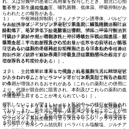
れ、又は分娩中の患者に高用量を投与したとき、胎児に心拍
数不整、新生児に低血圧、哺乳困難、低体温、呼吸抑制があ
１０．２． 併用注意：
らわれたとの報告がある。
１）． 中枢神経抑制剤（フェノチアジン誘導体、バルビツ
なお、ベンゾジアゼピン系薬剤で新生児に哺乳困難、嘔吐、
ール酸誘導体、ベンゾジアゼピン系薬剤、麻薬性鎮痛剤、麻
活動低下、筋緊張低下、過緊張、嗜眠、傾眠、呼吸抑制・無
酔剤等）、モノアミン酸化酵素阻害剤、アルコール（飲酒）
呼吸、チアノーゼ、易刺激性、神経過敏、振戦、低体温、頻
［鎮静・麻酔作用が増強されたり、呼吸数・収縮期血圧・拡
脈等を起こすことが報告されており、これらの症状は、離脱
張期血圧・平均動脈圧及び心拍出量が低下するおそれがある
症状あるいは新生児仮死として報告される場合もある（ま
（これらの薬剤の中枢神経抑制作用により、本剤の中枢神経
た、ベンゾジアゼピン系薬剤で新生児に黄疸増強を起こすこ
抑制作用（鎮静・麻酔作用、呼吸及び循環動態への作用）が
とが報告されている）。
増強される可能性がある）］。
（３）． 分娩前に連用した場合、出産後新生児に離脱症状
２）． 主にＣＹＰ３Ａ４で代謝される薬剤（カルバマゼピ
があらわれることが、ベンゾジアゼピン系薬剤で報告されて
ン、クロバザム、トピラマート等）［本剤又はこれらの薬剤
いる。
の作用が増強されるおそれがある（これらの薬剤との併用に
より、代謝が競合的に阻害され、本剤及びこれらの薬剤の血
（授乳婦）
中濃度が上昇することが考えられている）］。
授乳しないことが望ましい（ヒト乳汁中への移行が報告され
３）． ＣＹＰ３Ａ４を阻害する薬剤（アゾール系抗菌剤
ており、また、新生児に嗜眠、体重減少等を起こすことが他
（ケトコナゾール、フルコナゾール、イトラコナゾール）、
のベンゾジアゼピン系化合物で報告されており、黄疸増強す
マクロライド系抗生物質（エリスロマイシン、クラリスロマ
る可能性がある）。
イシン）、カルシウム拮抗剤（ベラパミル塩酸塩、ジルチア