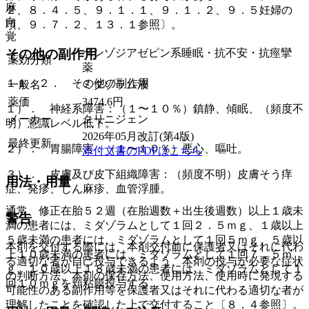
麻
２、８．４．５、９．１．１、９．１．２、９．５妊婦の
向
項、９．７．２、１３．１参照〕。
覚
ベンゾジアゼピン系睡眠・抗不安・抗痙攣
その他の副作用
薬効分類
薬
１１．２． その他の副作用
一般名
ミダゾラム液
薬価
3474.6
円
１）． 神経系障害：（１〜１０％）鎮静、傾眠、（頻度不
メーカー
クリニジェン
明）意識レベル低下。
2026年05月改訂(第4版)
最終更新
２）． 胃腸障害：（１〜１０％）悪心、嘔吐。
添付文書のPDFはこちら
３）． 皮膚及び皮下組織障害：（頻度不明）皮膚そう痒
用法・用量
症、発疹、じん麻疹、血管浮腫。
通常、修正在胎５２週（在胎週数＋出生後週数）以上１歳未
警告
満の患者には、ミダゾラムとして１回２．５ｍｇ、１歳以上
５歳未満の患者には、ミダゾラムとして１回５ｍｇ、５歳以
本剤を交付する際には、本剤交付前に保護者又はそれに代わ
上１０歳未満の患者には、ミダゾラムとして１回７．５ｍ
る適切な者が自己投与できるよう、本剤の投与が必要な症状
ｇ、１０歳以上１８歳未満の患者には、ミダゾラムとして１
の判断方法、本剤の保存方法、使用方法、使用時に発現する
回１０ｍｇを頬粘膜投与する。
可能性のある副作用等を保護者又はそれに代わる適切な者が
理解したことを確認した上で交付すること〔８．４参照〕。