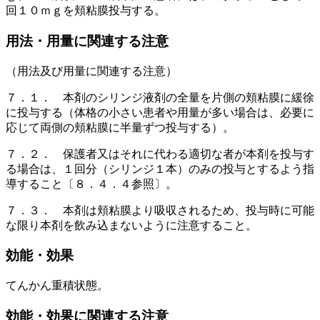
回１０ｍｇを頬粘膜投与する。
用法・用量に関連する注意
（用法及び用量に関連する注意）
７．１． 本剤のシリンジ液剤の全量を片側の頬粘膜に緩徐
に投与する（体格の小さい患者や用量が多い場合は、必要に
応じて両側の頬粘膜に半量ずつ投与する）。
７．２． 保護者又はそれに代わる適切な者が本剤を投与す
る場合は、１回分（シリンジ１本）のみの投与とするよう指
導すること〔８．４．４参照〕。
７．３． 本剤は頬粘膜より吸収されるため、投与時に可能
な限り本剤を飲み込まないように注意すること。
効能・効果
てんかん重積状態。
効能・効果に関連する注意