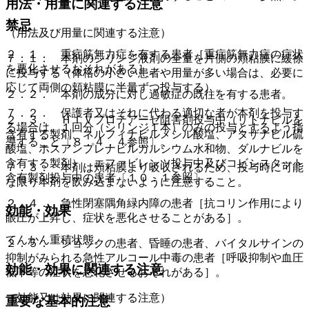
用法・用量に関連する注意
禁忌
（用法及び用量に関連する注意）
２．１． 重症筋無力症を有する患者［重症筋無力症の症状
７．１． 本剤のシリンジ液剤の全量を片側の頬粘膜に緩徐
を悪化させるおそれがある］。
に投与する（体格の小さい患者や用量が多い場合は、必要に
応じて両側の頬粘膜に半量ずつ投与する）。
２．２． 本剤の成分に対し過敏症の既往を有する患者。
７．２． 保護者又はそれに代わる適切な者が本剤を投与す
２．３． ＨＩＶプロテアーゼ阻害剤投与中（リトナビルを
る場合は、１回分（シリンジ１本）のみの投与とするよう指
含有する製剤、ネルフィナビルメシル酸塩、アタザナビル硫
導すること〔８．４．４参照〕。
酸塩、ホスアンプレナビルカルシウム水和物、ダルナビルを
含有する製剤）、エファビレンツ投与中及びコビシスタット
７．３． 本剤は頬粘膜より吸収されるため、投与時に可能
含有製剤投与中の患者〔１０．１参照〕。
な限り本剤を飲み込まないように注意すること。
２．４． 急性閉塞隅角緑内障の患者［抗コリン作用により
効能・効果
眼圧が上昇し、症状を悪化させることがある］。
てんかん重積状態。
２．５． ショックの患者、昏睡の患者、バイタルサインの
抑制がみられる急性アルコール中毒の患者［呼吸抑制や血圧
効能・効果に関連する注意
低下等の症状を悪化させるおそれがある］。
（効能又は効果に関連する注意）
重要な基本的注意