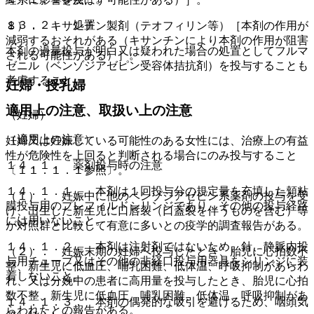
１３．２． 処置
８）． キサンチン製剤（テオフィリン等）［本剤の作用が
減弱するおそれがある（キサンチンにより本剤の作用が阻害
本剤の過量投与が明白又は疑われた場合の処置としてフルマ
される可能性がある）］。
ゼニル（ベンゾジアゼピン受容体拮抗剤）を投与することも
考慮すること。
妊婦・授乳婦
適用上の注意、取扱い上の注意
（妊婦）
（適用上の注意）
妊婦又は妊娠している可能性のある女性には、治療上の有益
性が危険性を上回ると判断される場合にのみ投与すること
１４．１． 薬剤投与時の注意
〔１１．１．１参照〕。
１４．１．１． 本剤は１回投与分の規定量を充填した頬粘
（１）． 妊娠中に他のベンゾジアゼピン系薬剤の投与を受
膜投与用のプレフィルドシリンジであり、その他の投与経路
け、出生した新生児に口唇裂（口蓋裂を伴うものを含む）等
には用いないこと。
が対照群と比較して有意に多いとの疫学的調査報告がある。
１４．１．２． 本剤は注射剤ではないため、針、静脈内投
（２）． 妊娠末期の妊婦へ投与したとき、胎児に心拍数不
与用チューブ又はその他の非経口投与用器具をシリンジに装
整、新生児に低血圧、哺乳困難、低体温、呼吸抑制があらわ
着しないこと。
れ、又は分娩中の患者に高用量を投与したとき、胎児に心拍
数不整、新生児に低血圧、哺乳困難、低体温、呼吸抑制があ
１４．１．３． 本剤の偶発的な吸引を避けるため、咽頭気
らわれたとの報告がある。