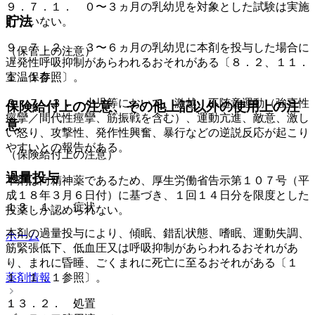
９．７．１． ０〜３ヵ月の乳幼児を対象とした試験は実施
貯法
していない。
９．７．２． ３〜６ヵ月の乳幼児に本剤を投与した場合に
（保管上の注意）
遅発性呼吸抑制があらわれるおそれがある〔８．２、１１．
室温保存。
１．１参照〕。
９．７．３． 小児等において、激越、不随意運動（強直性
保険給付上の注意、その他上記以外の使用上の注
痙攣／間代性痙攣、筋振戦を含む）、運動亢進、敵意、激し
意
い怒り、攻撃性、発作性興奮、暴行などの逆説反応が起こり
やすいとの報告がある。
（保険給付上の注意）
過量投与
本剤は向精神薬であるため、厚生労働省告示第１０７号（平
成１８年３月６日付）に基づき、１回１４日分を限度とした
１３．１． 症状
投薬しか認められない。
本剤の過量投与により、傾眠、錯乱状態、嗜眠、運動失調、
ホーム
筋緊張低下、低血圧又は呼吸抑制があらわれるおそれがあ
り、まれに昏睡、ごくまれに死亡に至るおそれがある〔１
１．１．１参照〕。
薬剤情報
１３．２． 処置