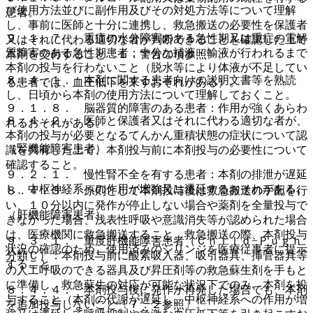
び使用方法並びに副作用及びその対処方法等について理解
患者。
し、事前に医師と十分に連携し、救急搬送の必要性を保護者
９．１．７． 重症の水分障害のある急性期又は重症の電解
又はそれに代わる適切な者が判断できることを確認した上で
質障害のある急性期患者：十分な補液・輸液が行われるまで
本剤を交付すること〔１．警告の項参照〕。
本剤の投与を行わないこと（脱水等により体液が不足してい
８．４．１． 本剤に関する患者向けの説明文書等を熟読
る患者では、血圧低下を来すおそれがある）。
し、日頃から本剤の使用方法について理解しておくこと。
９．１．８． 脳器質的障害のある患者：作用が強くあらわ
８．４．２． 医師と保護者又はそれに代わる適切な者が、
れるおそれがある。
本剤の投与が必要となるてんかん重積状態の症状について認
（腎機能障害患者）
識を共有した上で、本剤投与前に本剤投与の必要性について
確認すること。
９．２．１． 慢性腎不全を有する患者：本剤の排泄が遅延
し、中枢神経系への作用が増強又は遷延するおそれがある。
８．４．３． 原則として本剤投与後は救急搬送の手配を行
い、１０分以内に発作が停止しない場合や薬剤を全量投与で
（肝機能障害患者）
きなかった場合、浅表性呼吸や意識消失等が認められた場合
は、医療機関に救急搬送すること。救急搬送の際、本剤投与
９．３．１． 重度肝機能障害患者（Ｃｈｉｌｄ−Ｐｕｇｈ
状況の確認のため、使用済みのシリンジを医療従事者に提示
分類Ｃ）：本剤投与前に酸素吸入器、吸引器具、挿管器具等
すること。
の人工呼吸のできる器具及び昇圧剤等の救急蘇生剤を手もと
に準備し、救急蘇生の対応が可能な状況下でのみ、本剤を投
８．４．４． 本剤投与後に発作が再発した場合でも、本剤
与すること（本剤の代謝が遅延し、中枢神経系への作用が増
を追加投与しないこと〔７．２参照〕。