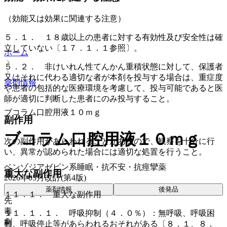
（効能又は効果に関連する注意）
５．１． １８歳以上の患者に対する有効性及び安全性は確
立していない〔１７．１．１参照〕。
ホーム
５．２． 非けいれん性てんかん重積状態に対して、保護者
又はそれに代わる適切な者が本剤を投与する場合は、重症度
薬剤情報
や患者の包括的な医療環境を考慮して、投与可能であると医
師が適切に判断した患者にのみ投与すること。
ブコラム口腔用液１０ｍｇ
副作用
ブコラム口腔用液１０ｍｇ
次の副作用があらわれることがあるので、観察を十分に行
い、異常が認められた場合には適切な処置を行うこと。
ベンゾジアゼピン系睡眠・抗不安・抗痙攣薬
重大な副作用
2026年05月改訂(第4版)
薬剤情報
後発品
１１．１． 重大な副作用
先
毒
１１．１．１． 呼吸抑制（４．０％）：無呼吸、呼吸困
劇
難、呼吸停止等があらわれるおそれがある〔８．１、８．