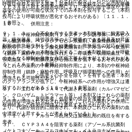
の鎮静や呼吸抑制を起こすおそれがある（これらの薬剤のＣ
呼吸症候群を有する患者：必要時に救急蘇生のための医療機
ＹＰ３Ａ４に対する阻害作用により、本剤の血中濃度が上昇
器等の使用が可能な状況下でのみ本剤を投与すること（本剤
する）］。
投与により呼吸状態が悪化するおそれがある）〔１１．１．
１参照〕。
１０．２． 併用注意：
９．１．３． 心不全を有する患者：本剤投与前に酸素吸入
１）． 中枢神経抑制剤（フェノチアジン誘導体、バルビツ
器、吸引器具、挿管器具等の人工呼吸のできる器具及び昇圧
ール酸誘導体、ベンゾジアゼピン系薬剤、麻薬性鎮痛剤、麻
剤等の救急蘇生剤を手もとに準備し、救急蘇生の対応が可能
酔剤等）、モノアミン酸化酵素阻害剤、アルコール（飲酒）
な状況下でのみ、本剤を投与すること（本剤投与により呼吸
［鎮静・麻酔作用が増強されたり、呼吸数・収縮期血圧・拡
のさらなる抑制や急激な血圧低下等を引き起こすおそれがあ
張期血圧・平均動脈圧及び心拍出量が低下するおそれがある
る）〔１６．６．１参照〕。
（これらの薬剤の中枢神経抑制作用により、本剤の中枢神経
抑制作用（鎮静・麻酔作用、呼吸及び循環動態への作用）が
９．１．４． 心疾患＜心不全を除く＞を有する患者：本剤
増強される可能性がある）］。
のクリアランスが低下し、中枢神経系への作用が増強又は遷
延するおそれがある〔１６．６．１参照〕。
２）． 主にＣＹＰ３Ａ４で代謝される薬剤（カルバマゼピ
ン、クロバザム、トピラマート等）［本剤又はこれらの薬剤
９．１．５． 衰弱患者：低用量の投与を考慮すること（中
の作用が増強されるおそれがある（これらの薬剤との併用に
枢神経系への作用が増強又は遷延するおそれがある）。
より、代謝が競合的に阻害され、本剤及びこれらの薬剤の血
中濃度が上昇することが考えられている）］。
９．１．６． アルコール乱用又は薬物乱用の既往を有する
患者。
３）． ＣＹＰ３Ａ４を阻害する薬剤（アゾール系抗菌剤
（ケトコナゾール、フルコナゾール、イトラコナゾール）、