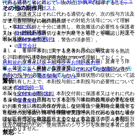
表・計算
レジメン
CTCAE
抗菌薬ガイド
ERマニュ
代わる適切な者に対して、次の点について指導すること。
その他の副作用
アル
薬剤情報
ポスト
また、保護者又はそれに代わる適切な者が、次の投与方法及
新規登録
び使用方法並びに副作用及びその対処方法等について理解
１１．２． その他の副作用
ログイン
し、事前に医師と十分に連携し、救急搬送の必要性を保護者
１）． 神経系障害：（１〜１０％）鎮静、傾眠、（頻度不
監修医師一覧
又はそれに代わる適切な者が判断できることを確認した上で
明）意識レベル低下。
UpToDate特別割引
本剤を交付すること〔１．警告の項参照〕。
運営会社
２）． 胃腸障害：（１〜１０％）悪心、嘔吐。
８．４．１． 本剤に関する患者向けの説明文書等を熟読
© 2021 HOKUTO Inc. All rights reserved.
し、日頃から本剤の使用方法について理解しておくこと。
３）． 皮膚及び皮下組織障害：（頻度不明）皮膚そう痒
利用規約
プライバシーポリシー
お問い合わせ
症、発疹、じん麻疹、血管浮腫。
８．４．２． 医師と保護者又はそれに代わる適切な者が、
ホーム
表・計算
レジメン
CTCAE
抗菌薬ガイド
本剤の投与が必要となるてんかん重積状態の症状について認
ERマニュアル
薬剤情報
ポスト
警告
識を共有した上で、本剤投与前に本剤投与の必要性について
監修医師一覧
確認すること。
本剤を交付する際には、本剤交付前に保護者又はそれに代わ
UpToDate特別割引
８．４．３． 原則として本剤投与後は救急搬送の手配を行
る適切な者が自己投与できるよう、本剤の投与が必要な症状
運営会社
い、１０分以内に発作が停止しない場合や薬剤を全量投与で
の判断方法、本剤の保存方法、使用方法、使用時に発現する
© 2021 HOKUTO Inc. All rights reserved.
きなかった場合、浅表性呼吸や意識消失等が認められた場合
可能性のある副作用等を保護者又はそれに代わる適切な者が
は、医療機関に救急搬送すること。救急搬送の際、本剤投与
理解したことを確認した上で交付すること〔８．４参照〕。
※本製品は疾病の診断・治療・予防を目的としたプログラム
状況の確認のため、使用済みのシリンジを医療従事者に提示
ではありません。
すること。
禁忌