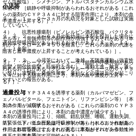
ゼム塩酸塩）、シメチジン、アトルバスタチンカルシウム水
小児等
和物等）［鎮静や呼吸抑制があらわれるおそれがある（これ
らの薬剤のＣＹＰ３Ａ４に対する阻害作用により、本剤の血
９．７．１． ０〜３ヵ月の乳幼児を対象とした試験は実施
中濃度が上昇する）］。
していない。
４）． 抗悪性腫瘍剤（ビノレルビン酒石酸塩、パクリタキ
９．７．２． ３〜６ヵ月の乳幼児に本剤を投与した場合に
セル等）［骨髄抑制等の副作用が増強するおそれがある（本
遅発性呼吸抑制があらわれるおそれがある〔８．２、１１．
剤がチトクロームＰ４５０を阻害し、これらの薬剤の代謝を
１．１参照〕。
阻害し血中濃度が上昇することが考えられている）］。
９．７．３． 小児等において、激越、不随意運動（強直性
５）． グレープフルーツジュース［鎮静や呼吸抑制があら
痙攣／間代性痙攣、筋振戦を含む）、運動亢進、敵意、激し
われるおそれがある（グレープフルーツジュースのＣＹＰ３
い怒り、攻撃性、発作性興奮、暴行などの逆説反応が起こり
Ａ４に対する阻害作用により、本剤の血中濃度が上昇す
やすいとの報告がある。
る）］。
過量投与
６）． ＣＹＰ３Ａ４を誘導する薬剤（カルバマゼピン、フ
ェノバルビタール、フェニトイン、リファンピシン等）［本
１３．１． 症状
剤の作用が減弱するおそれがある（これらの薬剤のＣＹＰ３
Ａ４の誘導作用により、本剤の血中濃度が減少する）］。
本剤の過量投与により、傾眠、錯乱状態、嗜眠、運動失調、
筋緊張低下、低血圧又は呼吸抑制があらわれるおそれがあ
７）． ドパミン作動薬（レボドパ等）［ドパミン作動薬の
り、まれに昏睡、ごくまれに死亡に至るおそれがある〔１
作用に影響を及ぼすおそれがある（本剤がドパミン作動性神
１．１．１参照〕。
経系に影響を及ぼす可能性がある）］。