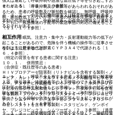
強又は遷延して呼吸抑制や急激な血圧低下等を引き起こすお
それがある）〔１６．６．３参照〕。
８．４．５． 呼吸抑制及び徐脈等があらわれるおそれがあ
るため、患者の呼吸数及び脈拍数を確認し、無呼吸、呼吸抑
９．３．２． 中等度肝機能障害又は軽度肝機能障害患者：
制、脈拍数低下がないか等、患者の状態を注意深く観察する
本剤の代謝が遅延し、中枢神経系への作用が増強又は遷延す
とともに、救急搬送の手配等の緊急事態の対応に備えること
るおそれがある。
〔１１．１．１参照〕。
相互作用
８．５． 眠気、注意力・集中力・反射運動能力等の低下が
起こることがあるので、危険を伴う機械の操作等に従事させ
本剤は主に肝薬物代謝酵素ＣＹＰ３Ａ４で代謝される〔１
ないよう注意すること。
６．４参照〕。
（特定の背景を有する患者に関する注意）
１０．１． 併用禁忌：
（合併症・既往歴等のある患者）
ＨＩＶプロテアーゼ阻害剤（リトナビルを含有する製剤＜ノ
９．１．１． 呼吸不全を有する患者：本剤投与前に酸素吸
ービア、カレトラ＞、ネルフィナビルメシル酸塩＜ビラセプ
入器、吸引器具、挿管器具等の人工呼吸のできる器具及び昇
ト＞、アタザナビル硫酸塩＜レイアタッツ＞、ホスアンプレ
圧剤等の救急蘇生剤を手もとに準備し、救急蘇生の対応が可
ナビルカルシウム水和物＜レクシヴァ＞、ダルナビルを含有
能な状況下でのみ、本剤を投与すること（本剤投与により呼
する製剤＜プリジスタ、プリジスタナイーブ、プレジコビッ
吸のさらなる抑制や急激な血圧低下等を引き起こすおそれが
クス、シムツーザ＞）、エファビレンツ＜ストックリン＞、
ある）〔１１．１．１参照〕。
コビシスタットを含有する製剤＜スタリビルド、ゲンボイ
ヤ、プレジコビックス、シムツーザ＞〔２．３参照〕［過度
９．１．２． 呼吸機能障害＜呼吸不全を除く＞、睡眠時無