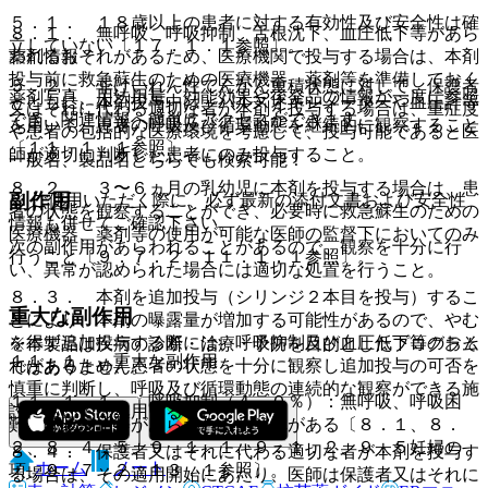
５．１． １８歳以上の患者に対する有効性及び安全性は確
８．１． 無呼吸、呼吸抑制、舌根沈下、血圧低下等があら
立していない〔１７．１．１参照〕。
薬剤情報
われるおそれがあるため、医療機関で投与する場合は、本剤
投与前に救急蘇生のための医療機器、薬剤等を準備しておく
５．２． 非けいれん性てんかん重積状態に対して、保護者
薬剤写真、用法用量、効能効果や後発品の情報が一度に参照
とともに、本剤投与中は、パルスオキシメーターや血圧計等
又はそれに代わる適切な者が本剤を投与する場合は、重症度
でき、関連情報へ簡単にアクセスができます。
を用いて、患者の呼吸及び循環動態を継続的に観察すること
や患者の包括的な医療環境を考慮して、投与可能であると医
〔１１．１．１参照〕。
師が適切に判断した患者にのみ投与すること。
一般名、製品名どちらでも検索可能！
８．２． ３〜６ヵ月の乳幼児に本剤を投与する場合は、患
副作用
※ ご使用いただく際に、必ず最新の添付文書および安全性
者の状態を観察することができ、必要時に救急蘇生のための
情報も併せてご確認下さい。
医療機器、薬剤等の使用が可能な医師の監督下においてのみ
次の副作用があらわれることがあるので、観察を十分に行
行うこと〔９．７．２、１１．１．１参照〕。
い、異常が認められた場合には適切な処置を行うこと。
８．３． 本剤を追加投与（シリンジ２本目を投与）するこ
重大な副作用
とにより、本剤の曝露量が増加する可能性があるので、やむ
を得ず追加投与する際には、呼吸抑制及び血圧低下等のおそ
※本製品は疾病の診断・治療・予防を目的としたプログラム
１１．１． 重大な副作用
れがあるため、患者の状態を十分に観察し追加投与の可否を
ではありません。
慎重に判断し、呼吸及び循環動態の連続的な観察ができる施
１１．１．１． 呼吸抑制（４．０％）：無呼吸、呼吸困
設においてのみ用いること。
難、呼吸停止等があらわれるおそれがある〔８．１、８．
２、８．４．５、９．１．１、９．１．２、９．５妊婦の
８．４． 保護者又はそれに代わる適切な者が本剤を投与す
ホーム
ノート
項、９．７．２、１３．１参照〕。
る場合は、その適用開始にあたり、医師は保護者又はそれに