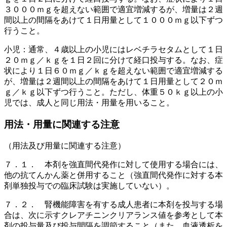
３０００ｍｇを超えない範囲で適宜増減するが、増量は２週
間以上の間隔をあけて１日用量として１０００ｍｇ以下ずつ
行うこと。
小児：通常、４歳以上の小児にはレベチラセタムとして１日
２０ｍｇ／ｋｇを１日２回に分けて経口投与する。なお、症
状により１日６０ｍｇ／ｋｇを超えない範囲で適宜増減する
が、増量は２週間以上の間隔をあけて１日用量として２０ｍ
ｇ／ｋｇ以下ずつ行うこと。ただし、体重５０ｋｇ以上の小
児では、成人と同じ用法・用量を用いること。
用法・用量に関連する注意
（用法及び用量に関連する注意）
７．１． 本剤を強直間代発作に対して使用する場合には、
他の抗てんかん薬と併用すること（強直間代発作に対する本
剤単独投与での臨床試験は実施していない）。
７．２． 腎機能障害を有する成人患者に本剤を投与する場
合は、次に示すクレアチニンクリアランス値を参考として本
剤の投与量及び投与間隔を調節すること（また、血液透析を