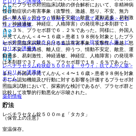
ピロリドン誘導体
としたプラセボ対照臨床試験の併合解析において、非精神病
性行動症状の有害事象（攻撃性、激越、怒り、不安、無力
感、離人症、抑うつ、情動不安定、敵意、運動過多、易刺激
レベチラセタム錠５００ｍｇ「明治」
抗てんかん薬 > ピロ
性、神経過敏、神経症、人格障害）の発現率は本剤群で１
リドン誘導体
３．３％、プラセボ群で６．２％であった。同様に、外国人
小児てんかん＜４〜１６歳＞患者１９８例を対象としたプラ
レベチラセタム錠５００ｍｇ「サンド」
抗てんかん薬 > ピ
セボ対照臨床試験における当該有害事象（攻撃性、激越、怒
ロリドン誘導体
り、不安、無力感、離人症、抑うつ、情動不安定、敵意、運
動過多、易刺激性、神経過敏、神経症、人格障害）の発現率
は本剤群で３７．６％、プラセボ群で１８．６％であった。
レベチラセタム粒状錠５００ｍｇ「サワイ」
抗てんかん薬 >
ピロリドン誘導体
また、外国人小児てんかん＜４〜１６歳＞患者９８例を対象
ホーム
とした認知機能及び行動に対する影響を評価するプラセボ対
照臨床試験において、探索的な検討であるが、プラセボ群と
比較して攻撃的行動悪化が示唆された。
薬剤情報
貯法
レベチラセタム錠５００ｍｇ「タカタ」
（保管上の注意）
室温保存。