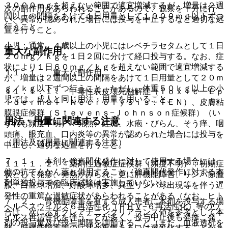
３０００ｍｇを超えない範囲で適宜増減するが、増量は２週
次の副作用があらわれることがあるので、観察を十分に行
間以上の間隔をあけて１日用量として１０００ｍｇ以下ずつ
い、異常が認められた場合には投与を中止するなど適切な処
行うこと。
置を行うこと。
小児：通常、４歳以上の小児にはレベチラセタムとして１日
重大な副作用
２０ｍｇ／ｋｇを１日２回に分けて経口投与する。なお、症
状により１日６０ｍｇ／ｋｇを超えない範囲で適宜増減する
１１．１． 重大な副作用
が、増量は２週間以上の間隔をあけて１日用量として２０ｍ
ｇ／ｋｇ以下ずつ行うこと。ただし、体重５０ｋｇ以上の小
１１．１．１． 中毒性表皮壊死融解症（Ｔｏｘｉｃ Ｅｐ
児では、成人と同じ用法・用量を用いること。
ｉｄｅｒｍａｌ Ｎｅｃｒｏｌｙｓｉｓ：ＴＥＮ）、皮膚粘
膜眼症候群（Ｓｔｅｖｅｎｓ−Ｊｏｈｎｓｏｎ症候群）（い
用法・用量に関連する注意
ずれも頻度不明）：発熱、紅斑、水疱・びらん、そう痒、咽
頭痛、眼充血、口内炎等の異常が認められた場合には投与を
（用法及び用量に関連する注意）
中止し、適切な処置を行うこと。
７．１． 本剤を強直間代発作に対して使用する場合には、
１１．１．２． 薬剤性過敏症症候群（頻度不明）：初期症
他の抗てんかん薬と併用すること（強直間代発作に対する本
状として発疹、発熱がみられ、更に肝機能障害、リンパ節腫
剤単独投与での臨床試験は実施していない）。
脹、白血球増加、好酸球増多、異型リンパ球出現等を伴う遅
発性の重篤な過敏症状があらわれることがある（なお、ヒト
７．２． 腎機能障害を有する成人患者に本剤を投与する場
ヘルペスウイルス６再活性化（ＨＨＶ−６再活性化）等のウ
合は、次に示すクレアチニンクリアランス値を参考として本
イルス再活性化を伴うことが多く、投与中止後も発疹、発
剤の投与量及び投与間隔を調節すること（また、血液透析を
熱、肝機能障害等の症状が再燃あるいは遷延化することがあ