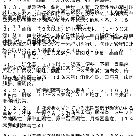
テトーゼ運動、嗜眠、てんかん増悪、強迫性障害。
８．３． 易刺激性、錯乱、焦燥、興奮、攻撃性等の精神症
２）． 眼：（１〜３％未満）複視、結膜炎、（１％未満）
状があらわれ、自殺企図に至ることもあるので、本剤投与中
霧視、眼精疲労、眼そう痒症、麦粒腫。
は患者の状態及び病態の変化を注意深く観察すること〔８．
４、１１．１．６、１５．１．１参照〕。
３）． 血液：（３％以上）好中球数減少、（１〜３％未
満）貧血、血中鉄減少、鉄欠乏性貧血、血小板数減少、白血
８．４． 患者及びその家族等に攻撃性、自殺企図等の精神
球数増加、白血球数減少。
症状発現の可能性について十分説明を行い、医師と緊密に連
絡を取り合うよう指導すること〔８．３、１１．１．６、１
４）． 循環器：（１％未満）心電図ＱＴ延長、高血圧。
５．１．１参照〕。
５）． 消化器：（３％以上）腹痛、便秘、下痢、胃腸炎、
（特定の背景を有する患者に関する注意）
悪心、口内炎、嘔吐、齲歯、（１〜３％未満）歯肉炎、痔
核、胃不快感、歯痛、（１％未満）消化不良、口唇炎、歯肉
（腎機能障害患者）
腫脹、歯周炎。
９．２．１． 腎機能障害のある患者〔７．２、１６．６．
６）． 肝臓：（１〜３％未満）ＡＬＰ増加、（１％未満）
１参照〕。
肝機能異常。
９．２．２． 血液透析を受けている末期腎機能障害のある
７）． 泌尿・生殖器：（１〜３％未満）膀胱炎、尿中ブド
患者〔７．２、１６．６．２参照〕。
ウ糖陽性、尿中血陽性、尿中蛋白陽性、月経困難症、（１％
未満）頻尿。
（肝機能障害患者）