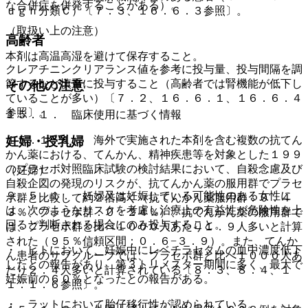
な合併症を併発することがある）。
ｕｇｈ分類Ｃ）〔７．３、１６．６．３参照〕。
（取扱い上の注意）
高齢者
本剤は高温高湿を避けて保存すること。
クレアチニンクリアランス値を参考に投与量、投与間隔を調
節するなど慎重に投与すること（高齢者では腎機能が低下し
その他の注意
ていることが多い）〔７．２、１６．６．１、１６．６．４
参照〕。
１５．１． 臨床使用に基づく情報
１５．１．１． 海外で実施された本剤を含む複数の抗てん
妊婦・授乳婦
かん薬における、てんかん、精神疾患等を対象とした１９９
のプラセボ対照臨床試験の検討結果において、自殺念慮及び
（妊婦）
自殺企図の発現のリスクが、抗てんかん薬の服用群でプラセ
９．５．１． 妊婦又は妊娠している可能性のある女性に
ボ群と比較して約２倍高く（抗てんかん薬服用群：０．４
は、次のようなリスクを考慮し治療上の有益性が危険性を上
３％、プラセボ群：０．２４％）、抗てんかん薬の服用群で
回ると判断される場合にのみ投与すること。
は、プラセボ群と比べ１０００人あたり１．９人多いと計算
された（９５％信頼区間：０．６−３．９）。また、てんか
・ ヒトにおいて、妊娠中にレベチラセタムの血中濃度低下
ん患者のサブグループでは、プラセボ群と比べ１０００人あ
したとの報告があり、第３トリメスター期間に多く、最大で
たり２．４人多いと計算されている〔８．３、８．４、１
妊娠前の６０％となったとの報告がある。
１．１．６参照〕。
・ ラットにおいて胎仔移行性が認められている。