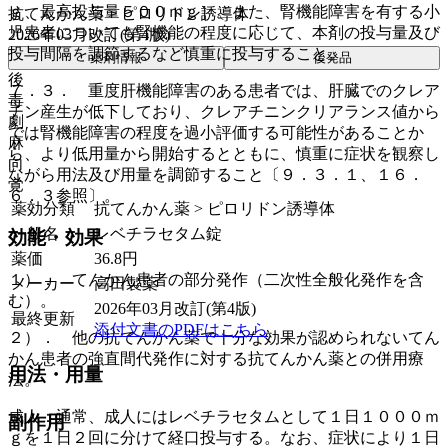
ｇ、最高投与量５００ｍｇ］。また、腎機能障害を有する小
抗てんかん薬 > ピロリドン誘導体
児患者についても腎機能の程度に応じて、本剤の投与量及び
2026年03月改訂(第4版)
投与間隔を調節するなど慎重に投与すること。
薬剤情報
後発品
後
７．３． 重度肝機能障害のある患者では、肝臓でのクレア
毒
チン産生が低下しており、クレアチニンクリアランス値から
劇
では腎機能障害の程度を過小評価する可能性があることか
麻
ら、より低用量から開始するとともに、慎重に症状を観察し
向
ながら用法及び用量を調節すること〔９．３．１、１６．
覚
６．３参照〕。
薬効分類
抗てんかん薬 > ピロリドン誘導体
一般名
レベチラセタム錠
効能・効果
薬価
36.8
円
１）． てんかん患者の部分発作（二次性全般化発作を含
メーカー
高田製薬
む）。
2026年03月改訂(第4版)
最終更新
添付文書のPDFはこちら
２）． 他の抗てんかん薬で十分な効果が認められないてん
かん患者の強直間代発作に対する抗てんかん薬との併用療
用法・用量
法。
成人：通常、成人にはレベチラセタムとして１日１０００ｍ
副作用
ｇを１日２回に分けて経口投与する。なお、症状により１日