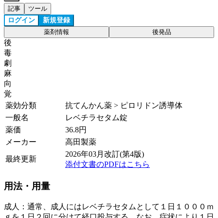
記事
ツール
ログイン
新規登録
薬剤情報
後発品
後
毒
劇
麻
向
覚
薬効分類
抗てんかん薬 > ピロリドン誘導体
一般名
レベチラセタム錠
薬価
36.8
円
メーカー
高田製薬
2026年03月改訂(第4版)
最終更新
添付文書のPDFはこちら
用法・用量
成人：通常、成人にはレベチラセタムとして１日１０００ｍ
ｇを１日２回に分けて経口投与する。なお、症状により１日