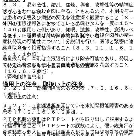
８．３． 易刺激性、錯乱、焦燥、興奮、攻撃性等の精神症
状があらわれ、自殺企図に至ることもあるので、本剤投与中
１３．１． 症状
は患者の状態及び病態の変化を注意深く観察すること〔８．
外国の市販後報告において、レベチラセタムを一度に１５〜
４、１１．１．６、１５．１．１参照〕。
１４０ｇ服用した例があり、傾眠、激越、攻撃性、意識レベ
８．４． 患者及びその家族等に攻撃性、自殺企図等の精神
ル低下、呼吸抑制及び昏睡が報告されている。
症状発現の可能性について十分説明を行い、医師と緊密に連
１３．２． 処置
絡を取り合うよう指導すること〔８．３、１１．１．６、１
５．１．１参照〕。
過量投与時、本剤は血液透析により除去可能であり、発現し
ている症状の程度に応じて血液透析の実施を考慮すること
（特定の背景を有する患者に関する注意）
〔１６．６．２参照〕。
（腎機能障害患者）
適用上の注意、取扱い上の注意
９．２．１． 腎機能障害のある患者〔７．２、１６．６．
１参照〕。
（適用上の注意）
９．２．２． 血液透析を受けている末期腎機能障害のある
１４．１． 薬剤交付時の注意
患者〔７．２、１６．６．２参照〕。
ＰＴＰ包装の薬剤はＰＴＰシートから取り出して服用するよ
（肝機能障害患者）
う指導すること（ＰＴＰシートの誤飲により、硬い鋭角部が
食道粘膜へ刺入し、更には穿孔を起こして縦隔洞炎等の重篤
９．３．１． 重度肝機能障害のある患者（Ｃｈｉｌｄ−Ｐ