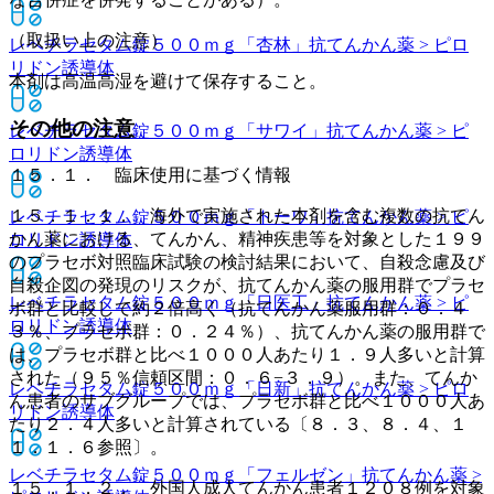
（取扱い上の注意）
レベチラセタム錠５００ｍｇ「杏林」
抗てんかん薬 > ピロ
リドン誘導体
本剤は高温高湿を避けて保存すること。
その他の注意
レベチラセタム錠５００ｍｇ「サワイ」
抗てんかん薬 > ピ
ロリドン誘導体
１５．１． 臨床使用に基づく情報
１５．１．１． 海外で実施された本剤を含む複数の抗てん
レベチラセタム錠５００ｍｇ「トーワ」
抗てんかん薬 > ピ
かん薬における、てんかん、精神疾患等を対象とした１９９
ロリドン誘導体
のプラセボ対照臨床試験の検討結果において、自殺念慮及び
自殺企図の発現のリスクが、抗てんかん薬の服用群でプラセ
レベチラセタム錠５００ｍｇ「日医工」
抗てんかん薬 > ピ
ボ群と比較して約２倍高く（抗てんかん薬服用群：０．４
ロリドン誘導体
３％、プラセボ群：０．２４％）、抗てんかん薬の服用群で
は、プラセボ群と比べ１０００人あたり１．９人多いと計算
された（９５％信頼区間：０．６−３．９）。また、てんか
レベチラセタム錠５００ｍｇ「日新」
抗てんかん薬 > ピロ
ん患者のサブグループでは、プラセボ群と比べ１０００人あ
リドン誘導体
たり２．４人多いと計算されている〔８．３、８．４、１
１．１．６参照〕。
レベチラセタム錠５００ｍｇ「フェルゼン」
抗てんかん薬 >
１５．１．２． 外国人成人てんかん患者１２０８例を対象