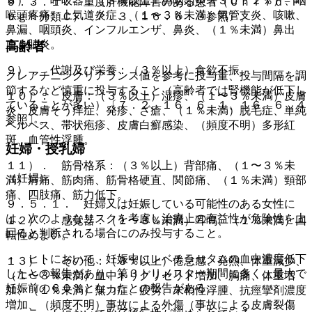
８）． 呼吸器：（３％以上）鼻咽頭炎（３０．２％）、咽
９．３．１． 重度肝機能障害のある患者（Ｃｈｉｌｄ−Ｐ
喉頭疼痛、上気道炎症、（１〜３％未満）気管支炎、咳嗽、
ｕｇｈ分類Ｃ）〔７．３、１６．６．３参照〕。
鼻漏、咽頭炎、インフルエンザ、鼻炎、（１％未満）鼻出
血、肺炎。
高齢者
９）． 代謝及び栄養：（３％以上）食欲不振。
クレアチニンクリアランス値を参考に投与量、投与間隔を調
節するなど慎重に投与すること（高齢者では腎機能が低下し
１０）． 皮膚：（３％以上）湿疹、（１〜３％未満）皮膚
ていることが多い）〔７．２、１６．６．１、１６．６．４
炎、皮膚そう痒症、発疹、ざ瘡、（１％未満）脱毛症、単純
参照〕。
ヘルペス、帯状疱疹、皮膚白癬感染、（頻度不明）多形紅
斑、血管性浮腫。
妊婦・授乳婦
１１）． 筋骨格系：（３％以上）背部痛、（１〜３％未
（妊婦）
満）肩痛、筋肉痛、筋骨格硬直、関節痛、（１％未満）頸部
痛、四肢痛、筋力低下。
９．５．１． 妊婦又は妊娠している可能性のある女性に
は、次のようなリスクを考慮し治療上の有益性が危険性を上
１２）． 感覚器：（１〜３％未満）耳鳴、（１％未満）回
回ると判断される場合にのみ投与すること。
転性めまい。
・ ヒトにおいて、妊娠中にレベチラセタムの血中濃度低下
１３）． その他：（３％以上）倦怠感、発熱、体重減少、
したとの報告があり、第３トリメスター期間に多く、最大で
（１〜３％未満）血中トリグリセリド増加、胸痛、体重増
妊娠前の６０％となったとの報告がある。
加、（１％未満）無力症、疲労、末梢性浮腫、抗痙攣剤濃度
増加、（頻度不明）事故による外傷（事故による皮膚裂傷