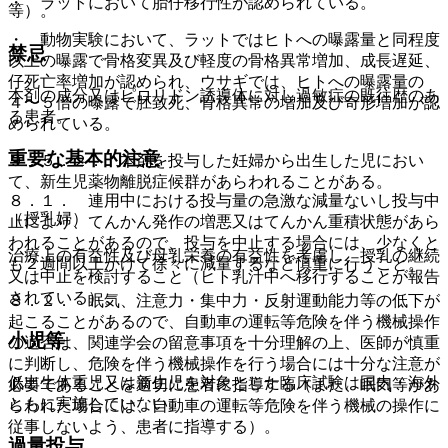
・ ラットにおいて胎仔移行性が認められている。
等）。
・ 動物実験において、ラットではヒトへの曝露量と同程度
禁忌
以上の曝露で骨格変異及び軽度の骨格異常増加、成長遅延、
仔死亡率増加が認められ、ウサギでは、ヒトへの曝露量の
本剤の成分又はピロリドン誘導体に対し過敏症の既往歴のあ
４〜５倍の曝露で胚致死、骨格異常の増加及び奇形増加が認
る患者。
められている。
重要な基本的注意
９．５．２． 本剤を投与した妊婦から出生した児におい
て、新生児薬物離脱症候群があらわれることがある。
８．１． 連用中における投与量の急激な減量ないし投与中
（授乳婦）
止により、てんかん発作の増悪又はてんかん重積状態があら
われることがあるので、投与を中止する場合には、少なくと
治療上の有益性及び母乳栄養の有益性を考慮し、授乳の継続
も２週間以上かけて徐々に減量するなど慎重に行うこと。
又は中止を検討すること（ヒト乳汁中へ移行することが報告
されている）。
８．２． 眠気、注意力・集中力・反射運動能力等の低下が
起こることがあるので、自動車の運転等危険を伴う機械操作
小児等
の適否は、関連学会の留意事項を十分理解の上、医師が慎重
に判断し、危険を伴う機械操作を行う場合には十分な注意が
低出生体重児又は新生児を対象とした臨床試験は国内・海外
必要であることを適切に患者に指導する（また、眠気等があ
ともに実施していない。
らわれた場合には、自動車の運転等危険を伴う機械の操作に
従事しないよう、患者に指導する）。
過量投与