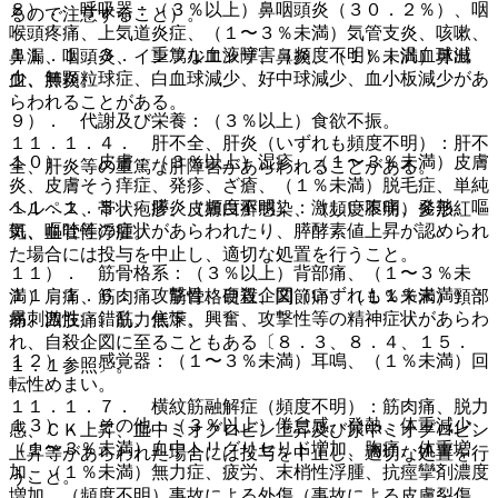
８）． 呼吸器：（３％以上）鼻咽頭炎（３０．２％）、咽
るので注意すること）。
喉頭疼痛、上気道炎症、（１〜３％未満）気管支炎、咳嗽、
１１．１．３． 重篤な血液障害（頻度不明）：汎血球減
鼻漏、咽頭炎、インフルエンザ、鼻炎、（１％未満）鼻出
少、無顆粒球症、白血球減少、好中球減少、血小板減少があ
血、肺炎。
らわれることがある。
９）． 代謝及び栄養：（３％以上）食欲不振。
１１．１．４． 肝不全、肝炎（いずれも頻度不明）：肝不
１０）． 皮膚：（３％以上）湿疹、（１〜３％未満）皮膚
全、肝炎等の重篤な肝障害があらわれることがある。
炎、皮膚そう痒症、発疹、ざ瘡、（１％未満）脱毛症、単純
１１．１．５． 膵炎（頻度不明）：激しい腹痛、発熱、嘔
ヘルペス、帯状疱疹、皮膚白癬感染、（頻度不明）多形紅
気、嘔吐等の症状があらわれたり、膵酵素値上昇が認められ
斑、血管性浮腫。
た場合には投与を中止し、適切な処置を行うこと。
１１）． 筋骨格系：（３％以上）背部痛、（１〜３％未
１１．１．６． 攻撃性、自殺企図（いずれも１％未満）：
満）肩痛、筋肉痛、筋骨格硬直、関節痛、（１％未満）頸部
易刺激性、錯乱、焦燥、興奮、攻撃性等の精神症状があらわ
痛、四肢痛、筋力低下。
れ、自殺企図に至ることもある〔８．３、８．４、１５．
１２）． 感覚器：（１〜３％未満）耳鳴、（１％未満）回
１．１参照〕。
転性めまい。
１１．１．７． 横紋筋融解症（頻度不明）：筋肉痛、脱力
１３）． その他：（３％以上）倦怠感、発熱、体重減少、
感、ＣＫ上昇、血中ミオグロビン上昇及び尿中ミオグロビン
（１〜３％未満）血中トリグリセリド増加、胸痛、体重増
上昇等があらわれた場合には投与を中止し、適切な処置を行
加、（１％未満）無力症、疲労、末梢性浮腫、抗痙攣剤濃度
うこと。
増加、（頻度不明）事故による外傷（事故による皮膚裂傷