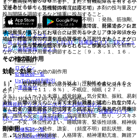
ｇ、最高投与量５００ｍｇ］。また、腎機能障害を有する小
ではありません。
児患者についても腎機能の程度に応じて、本剤の投与量及び
１１．１．８． 急性腎障害（頻度不明）。
投与間隔を調節するなど慎重に投与すること。
１１．１．９． 悪性症候群（頻度不明）：発熱、筋強剛、
７．３． 重度肝機能障害のある患者では、肝臓でのクレア
血清ＣＫ上昇、頻脈、血圧変動、意識障害、発汗過多、白血
チン産生が低下しており、クレアチニンクリアランス値から
球増加等があらわれた場合には投与を中止し、体冷却、水分
ホーム
ノート
では腎機能障害の程度を過小評価する可能性があることか
補給、呼吸管理等の適切な処置を行うこと（また、ミオグロ
表・計算
レジメン
CTCAE
抗菌薬ガイド
ERマニュ
ら、より低用量から開始するとともに、慎重に症状を観察し
ビン尿を伴う腎機能低下がみられることがある）。
アル
薬剤情報
ポスト
ながら用法及び用量を調節すること〔９．３．１、１６．
６．３参照〕。
その他の副作用
新規登録
ログイン
効能・効果
１１．２． その他の副作用
監修医師一覧
UpToDate特別割引
１）． 精神神経系：（３％以上）浮動性めまい（１０．
１）． てんかん患者の部分発作（二次性全般化発作を含
運営会社
４％）、頭痛（１１．８％）、不眠症、傾眠（２７．
む）。
９％）、（１〜３％未満）感覚鈍麻、気分変動、振戦、易刺
© 2021 HOKUTO Inc. All rights reserved.
２）． 他の抗てんかん薬で十分な効果が認められないてん
激性、痙攣、抑うつ、（１％未満）激越、健忘、注意力障
利用規約
プライバシーポリシー
お問い合わせ
かん患者の強直間代発作に対する抗てんかん薬との併用療
害、幻覚、運動過多、記憶障害、錯感覚、思考異常、平衡障
ホーム
表・計算
レジメン
CTCAE
抗菌薬ガイド
法。
害、感情不安定、異常行動、協調運動異常、怒り、ジスキネ
ERマニュアル
薬剤情報
ポスト
ジー、不安、体位性めまい、睡眠障害、緊張性頭痛、精神病
副作用
性障害、パニック発作、譫妄、（頻度不明）錯乱状態、敵
監修医師一覧
意、気分動揺、神経過敏、人格障害、精神運動亢進、舞踏ア
UpToDate特別割引