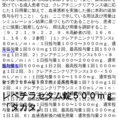
受けている成人患者では、クレアチニンクリアランス値に応
じた１日用量に加えて、血液透析を実施した後に本剤の追加
投与を行うこと）、なお、ここで示している用法及び用量は
シミュレーション結果に基づくものであることから、患者ご
とに慎重に観察しながら、用法及び用量を調節すること
〔９．２．１、９．２．２、９．８高齢者の項、１６．６．
１、１６．６．２参照〕［１）クレアチニンクリアランス≧
８０ｍＬ／ｍｉｎ：１日投与量１０００〜３０００ｍｇ、通
常投与量１回５００ｍｇ１日２回、最高投与量１回１５００
ホーム
ｍｇ１日２回、２）クレアチニンクリアランス≧５０−＜８
０ｍＬ／ｍｉｎ：１日投与量１０００〜２０００ｍｇ、通常
投与量１回５００ｍｇ１日２回、最高投与量１回１０００ｍ
薬剤情報
ｇ１日２回、３）クレアチニンクリアランス≧３０−＜５０
ｍＬ／ｍｉｎ：１日投与量５００〜１５００ｍｇ、通常投与
レベチラセタム錠５００ｍｇ「タカタ」
量１回２５０ｍｇ１日２回、最高投与量１回７５０ｍｇ１日
２回、４）クレアチニンクリアランス＜３０ｍＬ／ｍｉｎ：
レベチラセタム錠５００ｍｇ
１日投与量５００〜１０００ｍｇ、通常投与量１回２５０ｍ
ｇ１日２回、最高投与量１回５００ｍｇ１日２回、５）透析
中の腎不全患者：１日投与量５００〜１０００ｍｇ、通常投
「タカタ」
与量１回５００ｍｇ１日１回、最高投与量１回１０００ｍｇ
１日１回、６）血液透析後の補充用量：通常投与量２５０ｍ