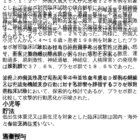
１５．１．２． 外国人成人てんかん患者１２０８例を対象
としたプラセボ対照臨床試験の併合解析において、非精神病
・ 動物実験において、ラットではヒトへの曝露量と同程度
性行動症状の有害事象（攻撃性、激越、怒り、不安、無力
以上の曝露で骨格変異及び軽度の骨格異常増加、成長遅延、
感、離人症、抑うつ、情動不安定、敵意、運動過多、易刺激
仔死亡率増加が認められ、ウサギでは、ヒトへの曝露量の
性、神経過敏、神経症、人格障害）の発現率は本剤群で１
４〜５倍の曝露で胚致死、骨格異常の増加及び奇形増加が認
３．３％、プラセボ群で６．２％であった。同様に、外国人
められている。
小児てんかん＜４〜１６歳＞患者１９８例を対象としたプラ
セボ対照臨床試験における当該有害事象（攻撃性、激越、怒
９．５．２． 本剤を投与した妊婦から出生した児におい
り、不安、無力感、離人症、抑うつ、情動不安定、敵意、運
て、新生児薬物離脱症候群があらわれることがある。
動過多、易刺激性、神経過敏、神経症、人格障害）の発現率
（授乳婦）
は本剤群で３７．６％、プラセボ群で１８．６％であった。
治療上の有益性及び母乳栄養の有益性を考慮し、授乳の継続
また、外国人小児てんかん＜４〜１６歳＞患者９８例を対象
又は中止を検討すること（ヒト乳汁中へ移行することが報告
とした認知機能及び行動に対する影響を評価するプラセボ対
されている）。
照臨床試験において、探索的な検討であるが、プラセボ群と
比較して攻撃的行動悪化が示唆された。
小児等
貯法
低出生体重児又は新生児を対象とした臨床試験は国内・海外
ともに実施していない。
（保管上の注意）
室温保存。
過量投与