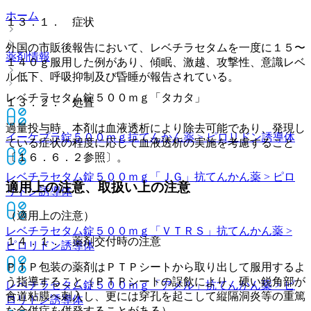
ホーム
１３．１． 症状
外国の市販後報告において、レベチラセタムを一度に１５〜
薬剤情報
１４０ｇ服用した例があり、傾眠、激越、攻撃性、意識レベ
ル低下、呼吸抑制及び昏睡が報告されている。
レベチラセタム錠５００ｍｇ「タカタ」
１３．２． 処置
過量投与時、本剤は血液透析により除去可能であり、発現し
イーケプラ錠５００ｍｇ
抗てんかん薬 > ピロリドン誘導体
ている症状の程度に応じて血液透析の実施を考慮すること
〔１６．６．２参照〕。
レベチラセタム錠５００ｍｇ「ＪＧ」
抗てんかん薬 > ピロ
適用上の注意、取扱い上の注意
リドン誘導体
（適用上の注意）
レベチラセタム錠５００ｍｇ「ＶＴＲＳ」
抗てんかん薬 >
１４．１． 薬剤交付時の注意
ピロリドン誘導体
ＰＴＰ包装の薬剤はＰＴＰシートから取り出して服用するよ
う指導すること（ＰＴＰシートの誤飲により、硬い鋭角部が
レベチラセタム錠５００ｍｇ「アメル」
抗てんかん薬 > ピ
食道粘膜へ刺入し、更には穿孔を起こして縦隔洞炎等の重篤
ロリドン誘導体
な合併症を併発することがある）。