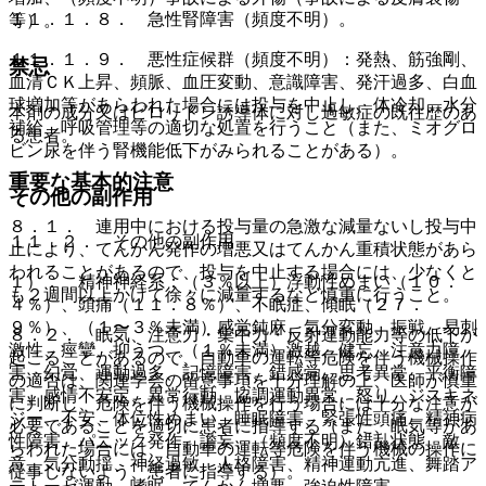
１１．１．８． 急性腎障害（頻度不明）。
等）。
１１．１．９． 悪性症候群（頻度不明）：発熱、筋強剛、
禁忌
血清ＣＫ上昇、頻脈、血圧変動、意識障害、発汗過多、白血
球増加等があらわれた場合には投与を中止し、体冷却、水分
本剤の成分又はピロリドン誘導体に対し過敏症の既往歴のあ
補給、呼吸管理等の適切な処置を行うこと（また、ミオグロ
る患者。
ビン尿を伴う腎機能低下がみられることがある）。
重要な基本的注意
その他の副作用
８．１． 連用中における投与量の急激な減量ないし投与中
１１．２． その他の副作用
止により、てんかん発作の増悪又はてんかん重積状態があら
われることがあるので、投与を中止する場合には、少なくと
１）． 精神神経系：（３％以上）浮動性めまい（１０．
も２週間以上かけて徐々に減量するなど慎重に行うこと。
４％）、頭痛（１１．８％）、不眠症、傾眠（２７．
９％）、（１〜３％未満）感覚鈍麻、気分変動、振戦、易刺
８．２． 眠気、注意力・集中力・反射運動能力等の低下が
激性、痙攣、抑うつ、（１％未満）激越、健忘、注意力障
起こることがあるので、自動車の運転等危険を伴う機械操作
害、幻覚、運動過多、記憶障害、錯感覚、思考異常、平衡障
の適否は、関連学会の留意事項を十分理解の上、医師が慎重
害、感情不安定、異常行動、協調運動異常、怒り、ジスキネ
に判断し、危険を伴う機械操作を行う場合には十分な注意が
ジー、不安、体位性めまい、睡眠障害、緊張性頭痛、精神病
必要であることを適切に患者に指導する（また、眠気等があ
性障害、パニック発作、譫妄、（頻度不明）錯乱状態、敵
らわれた場合には、自動車の運転等危険を伴う機械の操作に
意、気分動揺、神経過敏、人格障害、精神運動亢進、舞踏ア
従事しないよう、患者に指導する）。