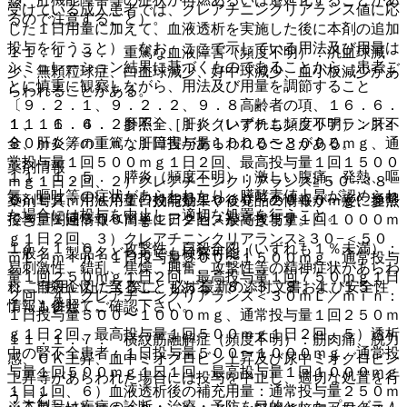
受けている成人患者では、クレアチニンクリアランス値に応
るので注意すること）。
じた１日用量に加えて、血液透析を実施した後に本剤の追加
投与を行うこと）、なお、ここで示している用法及び用量は
１１．１．３． 重篤な血液障害（頻度不明）：汎血球減
シミュレーション結果に基づくものであることから、患者ご
少、無顆粒球症、白血球減少、好中球減少、血小板減少があ
とに慎重に観察しながら、用法及び用量を調節すること
らわれることがある。
〔９．２．１、９．２．２、９．８高齢者の項、１６．６．
１、１６．６．２参照〕［１）クレアチニンクリアランス≧
１１．１．４． 肝不全、肝炎（いずれも頻度不明）：肝不
８０ｍＬ／ｍｉｎ：１日投与量１０００〜３０００ｍｇ、通
全、肝炎等の重篤な肝障害があらわれることがある。
常投与量１回５００ｍｇ１日２回、最高投与量１回１５００
薬剤情報
１１．１．５． 膵炎（頻度不明）：激しい腹痛、発熱、嘔
ｍｇ１日２回、２）クレアチニンクリアランス≧５０−＜８
気、嘔吐等の症状があらわれたり、膵酵素値上昇が認められ
０ｍＬ／ｍｉｎ：１日投与量１０００〜２０００ｍｇ、通常
薬剤写真、用法用量、効能効果や後発品の情報が一度に参照
た場合には投与を中止し、適切な処置を行うこと。
投与量１回５００ｍｇ１日２回、最高投与量１回１０００ｍ
でき、関連情報へ簡単にアクセスができます。
ｇ１日２回、３）クレアチニンクリアランス≧３０−＜５０
１１．１．６． 攻撃性、自殺企図（いずれも１％未満）：
一般名、製品名どちらでも検索可能！
ｍＬ／ｍｉｎ：１日投与量５００〜１５００ｍｇ、通常投与
易刺激性、錯乱、焦燥、興奮、攻撃性等の精神症状があらわ
量１回２５０ｍｇ１日２回、最高投与量１回７５０ｍｇ１日
※ ご使用いただく際に、必ず最新の添付文書および安全性
れ、自殺企図に至ることもある〔８．３、８．４、１５．
２回、４）クレアチニンクリアランス＜３０ｍＬ／ｍｉｎ：
情報も併せてご確認下さい。
１．１参照〕。
１日投与量５００〜１０００ｍｇ、通常投与量１回２５０ｍ
ｇ１日２回、最高投与量１回５００ｍｇ１日２回、５）透析
１１．１．７． 横紋筋融解症（頻度不明）：筋肉痛、脱力
中の腎不全患者：１日投与量５００〜１０００ｍｇ、通常投
感、ＣＫ上昇、血中ミオグロビン上昇及び尿中ミオグロビン
与量１回５００ｍｇ１日１回、最高投与量１回１０００ｍｇ
上昇等があらわれた場合には投与を中止し、適切な処置を行
１日１回、６）血液透析後の補充用量：通常投与量２５０ｍ
うこと。
※本製品は疾病の診断・治療・予防を目的としたプログラム