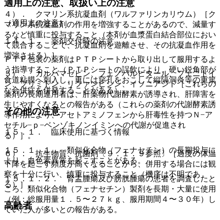
適用上の注意、取扱い上の注意
４）． クマリン系抗凝血剤（ワルファリンカリウム）［ク
（適用上の注意）
マリン系抗凝血剤の作用を増強することがあるので、減量す
るなど慎重に投与すること（本剤が血漿蛋白結合部位におい
１４．１． 薬剤交付時の注意
て競合することで、抗凝血剤を遊離させ、その抗凝血作用を
増強させる）］。
ＰＴＰ包装の薬剤はＰＴＰシートから取り出して服用するよ
う指導すること（ＰＴＰシートの誤飲により、硬い鋭角部が
５）． カルバマゼピン、フェノバルビタール、フェニトイ
食道粘膜へ刺入し、更には穿孔をおこして縦隔洞炎等の重篤
ン、プリミドン、リファンピシン、イソニアジド［これらの
な合併症を併発することがある）。
薬剤の長期連用者は、肝薬物代謝酵素が誘導され、肝障害を
生じやすくなるとの報告がある（これらの薬剤の代謝酵素誘
その他の注意
導作用により、アセトアミノフェンから肝毒性を持つＮ−ア
セチル−ｐ−ベンゾキノンイミンへの代謝が促進され
１５．１． 臨床使用に基づく情報
る）］。
１５．１．１． 類似化合物（フェナセチン）の長期投与に
６）． 抗生物質、抗菌剤〔９．１．９参照〕［過度の体温
より、血色素異常を起こすことがある。
下降を起こす頻度が高くなることから、併用する場合には観
察を十分に行い、慎重に投与すること（機序は不明であ
１５．１．２． 腎盂腫瘍及び膀胱腫瘍の患者を調査したと
る）］。
ころ、類似化合物（フェナセチン）製剤を長期・大量に使用
（例：総服用量１．５〜２７ｋｇ、服用期間４〜３０年）し
高齢者
ていた人が多いとの報告がある。