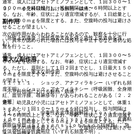
通常、成人にはアセトアミノフェンとして、１回３００〜１
０００ｍｇを経口投与し、投与間隔は４〜６時間以上とす
３）． 小児科領域における解熱・鎮痛。
る。なお、年齢、症状により適宜増減するが、１日総量とし
て４０００ｍｇを限度とする。また、空腹時の投与は避けさ
副作用
せることが望ましい。
次の副作用があらわれることがあるので、観察を十分に行
〈急性上気道炎（急性気管支炎を伴う急性上気道炎を含
い、異常が認められた場合には投与を中止するなど適切な処
む）〉
置を行うこと。
通常、成人にはアセトアミノフェンとして、１回３００〜５
重大な副作用
００ｍｇを頓用する。なお、年齢、症状により適宜増減す
る。ただし、原則として１日２回までとし、１日最大１５０
１１．１． 重大な副作用
０ｍｇを限度とする。また、空腹時の投与は避けさせること
が望ましい。
１１．１．１． ショック、アナフィラキシー（いずれも頻
度不明）：ショック、アナフィラキシー（呼吸困難、全身潮
〈小児科領域における解熱・鎮痛〉
紅、血管浮腫、蕁麻疹等）があらわれることがある〔２．２
参照〕。
通常、幼児及び小児にはアセトアミノフェンとして、体重１
ｋｇあたり１回１０〜１５ｍｇを経口投与し、投与間隔は
１１．１．２． 中毒性表皮壊死融解症（Ｔｏｘｉｃ Ｅｐ
４〜６時間以上とする。なお、年齢、症状により適宜増減す
ｉｄｅｒｍａｌ Ｎｅｃｒｏｌｙｓｉｓ：ＴＥＮ）、皮膚粘
るが、１日総量として６０ｍｇ／ｋｇを限度とする。ただ
膜眼症候群（Ｓｔｅｖｅｎｓ−Ｊｏｈｎｓｏｎ症候群）、急
し、成人の用量を超えない。また、空腹時の投与は避けさせ
性汎発性発疹性膿疱症（いずれも頻度不明）。
ることが望ましい。