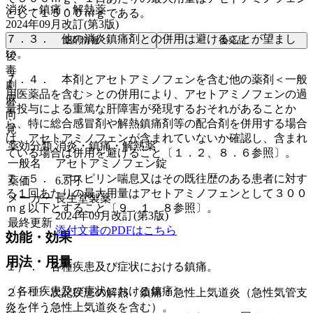
消炎・鎮痛・解熱薬
として１５００ｍｇである。
2024年09月改訂(第3版)
７．３． 他の消炎鎮痛剤との併用は避けることが望まし
薬剤情報
後発品
い。
後
毒
７．４． 本剤とアセトアミノフェンを含む他の薬剤＜一般
劇
用医薬品を含む＞との併用により、アセトアミノフェンの過
麻
量投与による重篤な肝障害が発現するおそれがあることか
向
ら、特に総合感冒剤や解熱鎮痛剤等の配合剤を併用する場合
覚
は、アセトアミノフェンが含まれていないか確認し、含まれ
薬効分類
消炎・鎮痛・解熱薬
ている場合は併用を避けること〔１．２、８．６参照〕。
一般名
アセトアミノフェン錠
７．５． アスピリン喘息又はその既往歴のある患者に対す
薬価
6.5
円
る１回あたりの最大用量はアセトアミノフェンとして３００
メーカー
長生堂製薬
ｍｇ以下とすること〔９．１．８参照〕。
2024年09月改訂(第3版)
最終更新
添付文書のPDFはこちら
効能・効果
用法・用量
１）． 各種疾患及び症状における鎮痛。
〈各種疾患及び症状における鎮痛〉
２）． 次記疾患の解熱・鎮痛：急性上気道炎（急性気管支
炎を伴う急性上気道炎を含む）。