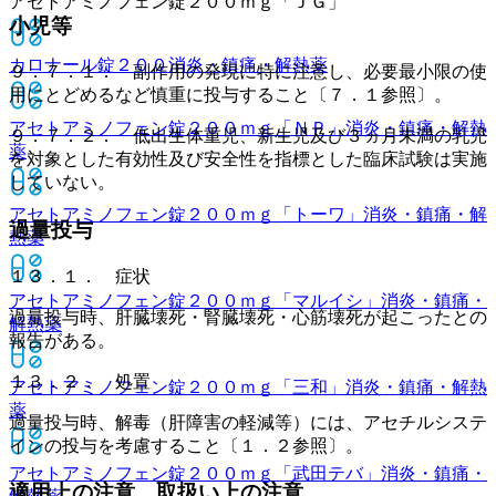
アセトアミノフェン錠２００ｍｇ「ＪＧ」
小児等
カロナール錠２００
消炎・鎮痛・解熱薬
９．７．１． 副作用の発現に特に注意し、必要最小限の使
用にとどめるなど慎重に投与すること〔７．１参照〕。
アセトアミノフェン錠２００ｍｇ「ＮＰ」
消炎・鎮痛・解熱
９．７．２． 低出生体重児、新生児及び３ヵ月未満の乳児
薬
を対象とした有効性及び安全性を指標とした臨床試験は実施
していない。
アセトアミノフェン錠２００ｍｇ「トーワ」
消炎・鎮痛・解
過量投与
熱薬
１３．１． 症状
アセトアミノフェン錠２００ｍｇ「マルイシ」
消炎・鎮痛・
過量投与時、肝臓壊死・腎臓壊死・心筋壊死が起こったとの
解熱薬
報告がある。
１３．２． 処置
アセトアミノフェン錠２００ｍｇ「三和」
消炎・鎮痛・解熱
薬
過量投与時、解毒（肝障害の軽減等）には、アセチルシステ
インの投与を考慮すること〔１．２参照〕。
アセトアミノフェン錠２００ｍｇ「武田テバ」
消炎・鎮痛・
適用上の注意、取扱い上の注意