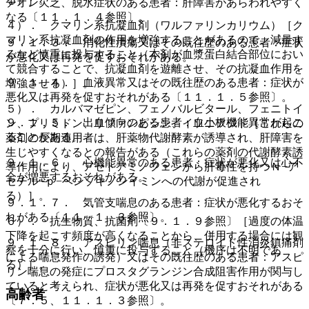
チオン欠乏、脱水症状のある患者：肝障害があらわれやすく
なる〔１１．１．４参照〕。
４）． クマリン系抗凝血剤（ワルファリンカリウム）［ク
マリン系抗凝血剤の作用を増強することがあるので、減量す
９．１．３． 消化性潰瘍又はその既往歴のある患者：症状
るなど慎重に投与すること（本剤が血漿蛋白結合部位におい
が悪化又は再発を促すおそれがある。
て競合することで、抗凝血剤を遊離させ、その抗凝血作用を
９．１．４． 血液異常又はその既往歴のある患者：症状が
増強させる）］。
悪化又は再発を促すおそれがある〔１１．１．５参照〕。
５）． カルバマゼピン、フェノバルビタール、フェニトイ
９．１．５． 出血傾向のある患者：血小板機能異常が起こ
ン、プリミドン、リファンピシン、イソニアジド［これらの
ることがある。
薬剤の長期連用者は、肝薬物代謝酵素が誘導され、肝障害を
生じやすくなるとの報告がある（これらの薬剤の代謝酵素誘
９．１．６． 心機能異常のある患者：症状が悪化又は心不
導作用により、アセトアミノフェンから肝毒性を持つＮ−ア
全が増悪するおそれがある。
セチル−ｐ−ベンゾキノンイミンへの代謝が促進され
る）］。
９．１．７． 気管支喘息のある患者：症状が悪化するおそ
れがある〔１１．１．３参照〕。
６）． 抗生物質、抗菌剤〔９．１．９参照〕［過度の体温
下降を起こす頻度が高くなることから、併用する場合には観
９．１．８． アスピリン喘息（非ステロイド性消炎鎮痛剤
察を十分に行い、慎重に投与すること（機序は不明であ
による喘息発作の誘発）又はその既往歴のある患者：アスピ
る）］。
リン喘息の発症にプロスタグランジン合成阻害作用が関与し
ていると考えられ、症状が悪化又は再発を促すおそれがある
高齢者
〔７．５、１１．１．３参照〕。