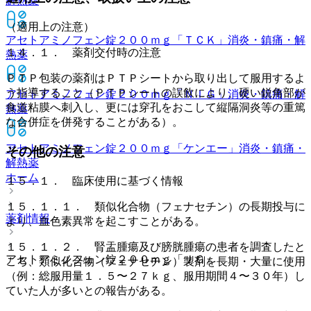
解熱薬
（適用上の注意）
アセトアミノフェン錠２００ｍｇ「ＴＣＫ」
消炎・鎮痛・解
１４．１． 薬剤交付時の注意
熱薬
ＰＴＰ包装の薬剤はＰＴＰシートから取り出して服用するよ
う指導すること（ＰＴＰシートの誤飲により、硬い鋭角部が
アセトアミノフェン錠２００ｍｇ「ＮＩＧ」
消炎・鎮痛・解
食道粘膜へ刺入し、更には穿孔をおこして縦隔洞炎等の重篤
熱薬
な合併症を併発することがある）。
アセトアミノフェン錠２００ｍｇ「ケンエー」
消炎・鎮痛・
その他の注意
解熱薬
ホーム
１５．１． 臨床使用に基づく情報
１５．１．１． 類似化合物（フェナセチン）の長期投与に
薬剤情報
より、血色素異常を起こすことがある。
１５．１．２． 腎盂腫瘍及び膀胱腫瘍の患者を調査したと
アセトアミノフェン錠２００ｍｇ「ＪＧ」
ころ、類似化合物（フェナセチン）製剤を長期・大量に使用
（例：総服用量１．５〜２７ｋｇ、服用期間４〜３０年）し
ていた人が多いとの報告がある。