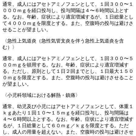
通常、成人にはアセトアミノフェンとして、１回３００〜１
０００ｍｇを経口投与し、投与間隔は４〜６時間以上とす
る。なお、年齢、症状により適宜増減するが、１日総量とし
て４０００ｍｇを限度とする。また、空腹時の投与は避けさ
せることが望ましい。
〈急性上気道炎（急性気管支炎を伴う急性上気道炎を含
む）〉
通常、成人にはアセトアミノフェンとして、１回３００〜５
００ｍｇを頓用する。なお、年齢、症状により適宜増減す
る。ただし、原則として１日２回までとし、１日最大１５０
０ｍｇを限度とする。また、空腹時の投与は避けさせること
が望ましい。
〈小児科領域における解熱・鎮痛〉
通常、幼児及び小児にはアセトアミノフェンとして、体重１
ｋｇあたり１回１０〜１５ｍｇを経口投与し、投与間隔は
４〜６時間以上とする。なお、年齢、症状により適宜増減す
るが、１日総量として６０ｍｇ／ｋｇを限度とする。ただ
し、成人の用量を超えない。また、空腹時の投与は避けさせ