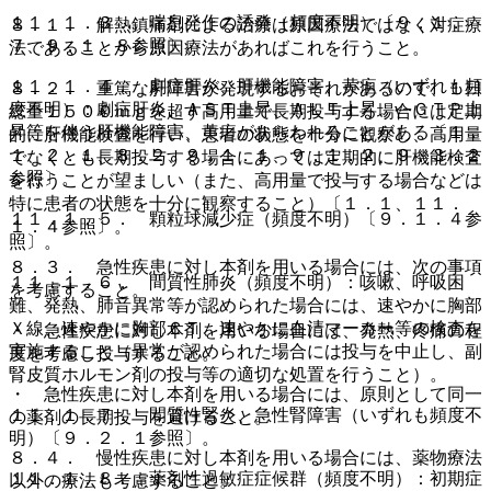
１１．１．３． 喘息発作の誘発（頻度不明）〔９．１．
８．１． 解熱鎮痛剤による治療は原因療法ではなく対症療
７、９．１．８参照〕。
法であることから原因療法があればこれを行うこと。
１１．１．４． 劇症肝炎、肝機能障害、黄疸（いずれも頻
８．２． 重篤な肝障害が発現するおそれがあるので、１日
度不明）：劇症肝炎、ＡＳＴ上昇、ＡＬＴ上昇、γ−ＧＴＰ上
総量１５００ｍｇを超す高用量で長期投与する場合には定期
昇等を伴う肝機能障害、黄疸があらわれることがある〔１．
的に肝機能検査を行い、患者の状態を十分に観察し、高用量
１、２．１、８．２、９．１．１、９．１．２、９．３．２
でなくとも長期投与する場合にあっては定期的に肝機能検査
参照〕。
を行うことが望ましい（また、高用量で投与する場合などは
特に患者の状態を十分に観察すること）〔１．１、１１．
１１．１．５． 顆粒球減少症（頻度不明）〔９．１．４参
１．４参照〕。
照〕。
８．３． 急性疾患に対し本剤を用いる場合には、次の事項
１１．１．６． 間質性肺炎（頻度不明）：咳嗽、呼吸困
を考慮すること。
難、発熱、肺音異常等が認められた場合には、速やかに胸部
Ｘ線、速やかに胸部ＣＴ、速やかに血清マーカー等の検査を
・ 急性疾患に対し本剤を用いる場合には、発熱、疼痛の程
実施すること（異常が認められた場合には投与を中止し、副
度を考慮し投与すること。
腎皮質ホルモン剤の投与等の適切な処置を行うこと）。
・ 急性疾患に対し本剤を用いる場合には、原則として同一
１１．１．７． 間質性腎炎、急性腎障害（いずれも頻度不
の薬剤の長期投与を避けること。
明）〔９．２．１参照〕。
８．４． 慢性疾患に対し本剤を用いる場合には、薬物療法
１１．１．８． 薬剤性過敏症症候群（頻度不明）：初期症
以外の療法も考慮すること。