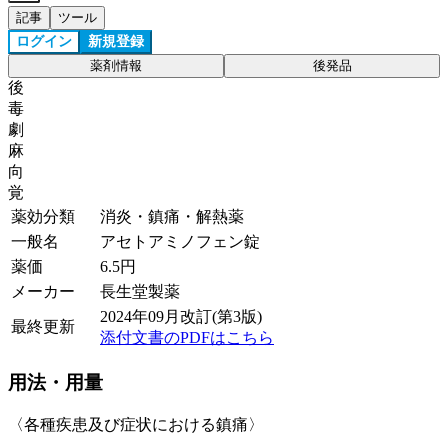
記事
ツール
ログイン
新規登録
薬剤情報
後発品
後
毒
劇
麻
向
覚
薬効分類
消炎・鎮痛・解熱薬
一般名
アセトアミノフェン錠
薬価
6.5
円
メーカー
長生堂製薬
2024年09月改訂(第3版)
最終更新
添付文書のPDFはこちら
用法・用量
〈各種疾患及び症状における鎮痛〉