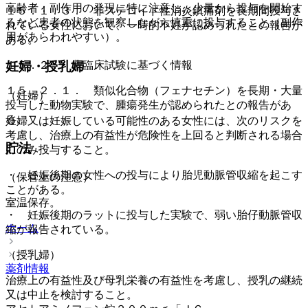
高齢者：副作用の発現に特に注意し、少量から投与を開始す
１５．１．３． 非ステロイド性消炎鎮痛剤を長期間投与さ
るなど患者の状態を観察しながら慎重に投与すること（副作
れている女性において、一時的不妊が認められたとの報告が
用があらわれやすい）。
ある。
１５．２． 非臨床試験に基づく情報
妊婦・授乳婦
１５．２．１． 類似化合物（フェナセチン）を長期・大量
（妊婦）
投与した動物実験で、腫瘍発生が認められたとの報告があ
る。
妊婦又は妊娠している可能性のある女性には、次のリスクを
考慮し、治療上の有益性が危険性を上回ると判断される場合
貯法
にのみ投与すること。
・ 妊娠後期の女性への投与により胎児動脈管収縮を起こす
（保管上の注意）
ことがある。
室温保存。
・ 妊娠後期のラットに投与した実験で、弱い胎仔動脈管収
ホーム
縮が報告されている。
（授乳婦）
薬剤情報
治療上の有益性及び母乳栄養の有益性を考慮し、授乳の継続
又は中止を検討すること。