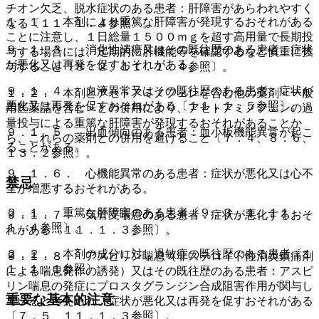
チオン欠乏、脱水症状のある患者：肝障害があらわれやすく
１．１． 本剤により重篤な肝障害が発現するおそれがある
なる〔１１．１．４参照〕。
ことに注意し、１日総量１５００ｍｇを超す高用量で長期投
９．１．３． 消化性潰瘍又はその既往歴のある患者：症状
与する場合には、定期的に肝機能等を確認するなど慎重に投
が悪化又は再発を促すおそれがある。
与すること〔８．２、１１．１．４参照〕。
９．１．４． 血液異常又はその既往歴のある患者：症状が
１．２． 本剤とアセトアミノフェンを含む他の薬剤＜一般
悪化又は再発を促すおそれがある〔１１．１．５参照〕。
用医薬品を含む＞との併用により、アセトアミノフェンの過
量投与による重篤な肝障害が発現するおそれがあることか
９．１．５． 出血傾向のある患者：血小板機能異常が起こ
ら、これらの薬剤との併用を避けること〔７．４、８．６、
ることがある。
１３．２参照〕。
９．１．６． 心機能異常のある患者：症状が悪化又は心不
禁忌
全が増悪するおそれがある。
２．１． 重篤な肝障害のある患者〔９．３．１、１１．
９．１．７． 気管支喘息のある患者：症状が悪化するおそ
１．４参照〕。
れがある〔１１．１．３参照〕。
２．２． 本剤の成分に対し過敏症の既往歴のある患者〔１
９．１．８． アスピリン喘息（非ステロイド性消炎鎮痛剤
１．１．１参照〕。
による喘息発作の誘発）又はその既往歴のある患者：アスピ
リン喘息の発症にプロスタグランジン合成阻害作用が関与し
重要な基本的注意
ていると考えられ、症状が悪化又は再発を促すおそれがある
〔７．５、１１．１．３参照〕。