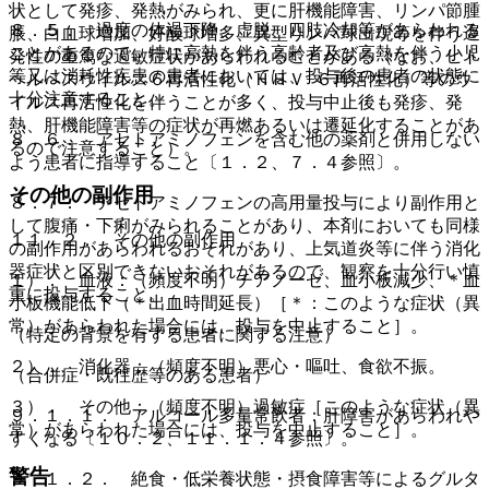
状として発疹、発熱がみられ、更に肝機能障害、リンパ節腫
８．５． 過度の体温下降、虚脱、四肢冷却等があらわれる
脹、白血球増加、好酸球増多、異型リンパ球出現等を伴う遅
ことがあるので、特に高熱を伴う高齢者及び高熱を伴う小児
発性の重篤な過敏症状があらわれることがある（なお、ヒト
等又は消耗性疾患の患者においては、投与後の患者の状態に
ヘルペスウイルス６再活性化（ＨＨＶ−６再活性化）等のウ
十分注意すること。
イルス再活性化を伴うことが多く、投与中止後も発疹、発
熱、肝機能障害等の症状が再燃あるいは遷延化することがあ
８．６． アセトアミノフェンを含む他の薬剤と併用しない
るので注意すること）。
よう患者に指導すること〔１．２、７．４参照〕。
その他の副作用
８．７． アセトアミノフェンの高用量投与により副作用と
して腹痛・下痢がみられることがあり、本剤においても同様
１１．２． その他の副作用
の副作用があらわれるおそれがあり、上気道炎等に伴う消化
器症状と区別できないおそれがあるので、観察を十分行い慎
１）． 血液：（頻度不明）チアノーゼ、血小板減少、＊血
重に投与すること。
小板機能低下（＊出血時間延長）［＊：このような症状（異
常）があらわれた場合には、投与を中止すること］。
（特定の背景を有する患者に関する注意）
２）． 消化器：（頻度不明）悪心・嘔吐、食欲不振。
（合併症・既往歴等のある患者）
３）． その他：（頻度不明）過敏症［このような症状（異
９．１．１． アルコール多量常飲者：肝障害があらわれや
常）があらわれた場合には、投与を中止すること］。
すくなる〔１０．２、１１．１．４参照〕。
警告
９．１．２． 絶食・低栄養状態・摂食障害等によるグルタ