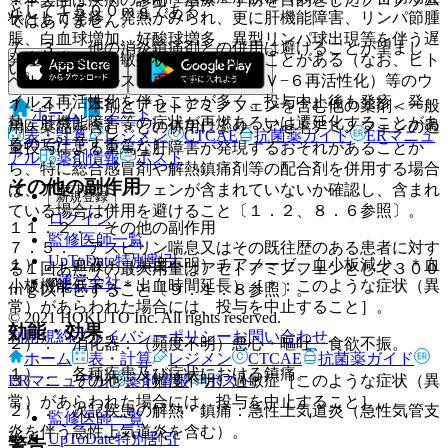
として１５００ｍｇである。
状として発疹、発熱がみられ、更に肝機能障害、リンパ節腫
ではありません。
脹、白血球増加、好酸球増多、異型リンパ球出現等を伴う遅
７．３． 他の消炎鎮痛剤との併用は避けることが望まし
発性の重篤な過敏症状があらわれることがある（なお、ヒト
い。
ヘルペスウイルス６再活性化（ＨＨＶ−６再活性化）等のウ
イルス再活性化を伴うことが多く、投与中止後も発疹、発
７．４． 本剤とアセトアミノフェンを含む他の薬剤＜一般
ホーム
ノート
熱、肝機能障害等の症状が再燃あるいは遷延化することがあ
用医薬品を含む＞との併用により、アセトアミノフェンの過
表・計算
レジメン
CTCAE
抗菌薬ガイド
ERマニュ
るので注意すること）。
量投与による重篤な肝障害が発現するおそれがあることか
アル
薬剤情報
ポスト
ら、特に総合感冒剤や解熱鎮痛剤等の配合剤を併用する場合
その他の副作用
は、アセトアミノフェンが含まれていないか確認し、含まれ
新規登録
ている場合は併用を避けること〔１．２、８．６参照〕。
ログイン
１１．２． その他の副作用
監修医師一覧
７．５． アスピリン喘息又はその既往歴のある患者に対す
UpToDate特別割引
１）． 血液：（頻度不明）チアノーゼ、血小板減少、＊血
る１回あたりの最大用量はアセトアミノフェンとして３００
運営会社
小板機能低下（＊出血時間延長）［＊：このような症状（異
ｍｇ以下とすること〔９．１．８参照〕。
常）があらわれた場合には、投与を中止すること］。
© 2021 HOKUTO Inc. All rights reserved.
効能・効果
利用規約
プライバシーポリシー
お問い合わせ
２）． 消化器：（頻度不明）悪心・嘔吐、食欲不振。
ホーム
表・計算
レジメン
CTCAE
抗菌薬ガイド
１）． 各種疾患及び症状における鎮痛。
ERマニュアル
薬剤情報
ポスト
３）． その他：（頻度不明）過敏症［このような症状（異
常）があらわれた場合には、投与を中止すること］。
２）． 次記疾患の解熱・鎮痛：急性上気道炎（急性気管支
監修医師一覧
炎を伴う急性上気道炎を含む）。
UpToDate特別割引
警告