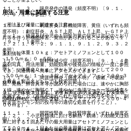
１１．１．３． 喘息発作の誘発（頻度不明）〔９．１．
用法・用量に関連する注意
７、９．１．８参照〕。
（用法及び用量に関連する注意）
１１．１．４． 劇症肝炎、肝機能障害、黄疸（いずれも頻
度不明）：劇症肝炎、ＡＳＴ上昇、ＡＬＴ上昇、γ−ＧＴＰ上
７．１． 幼児及び小児の１回投与量の目安は次記のとおり
昇等を伴う肝機能障害、黄疸があらわれることがある〔１．
〔９．７．１参照〕。
１、２．１、８．２、９．１．１、９．１．２、９．３．２
参照〕。
１）． 体重１０ｋｇ：アセトアミノフェンとして１００
薬剤情報
−１５０ｍｇ；０．５錠。
１１．１．５． 顆粒球減少症（頻度不明）〔９．１．４参
薬剤写真、用法用量、効能効果や後発品の情報が一度に参照
照〕。
２）． 体重２０ｋｇ：アセトアミノフェンとして２００
でき、関連情報へ簡単にアクセスができます。
−３００ｍｇ；１−１．５錠（アセトアミノフェン２００−３
１１．１．６． 間質性肺炎（頻度不明）：咳嗽、呼吸困
一般名、製品名どちらでも検索可能！
００ｍｇ）。
難、発熱、肺音異常等が認められた場合には、速やかに胸部
Ｘ線、速やかに胸部ＣＴ、速やかに血清マーカー等の検査を
※ ご使用いただく際に、必ず最新の添付文書および安全性
３）． 体重３０ｋｇ：アセトアミノフェンとして３００
実施すること（異常が認められた場合には投与を中止し、副
情報も併せてご確認下さい。
−４５０ｍｇ；１．５−２錠（アセトアミノフェン３００−４
腎皮質ホルモン剤の投与等の適切な処置を行うこと）。
００ｍｇ）。
１１．１．７． 間質性腎炎、急性腎障害（いずれも頻度不
７．２． 「小児科領域における解熱・鎮痛」の効能又は効
明）〔９．２．１参照〕。
果に対する１回あたりの最大用量はアセトアミノフェンとし
て５００ｍｇ、１日あたりの最大用量はアセトアミノフェン
１１．１．８． 薬剤性過敏症症候群（頻度不明）：初期症
※本製品は疾病の診断・治療・予防を目的としたプログラム