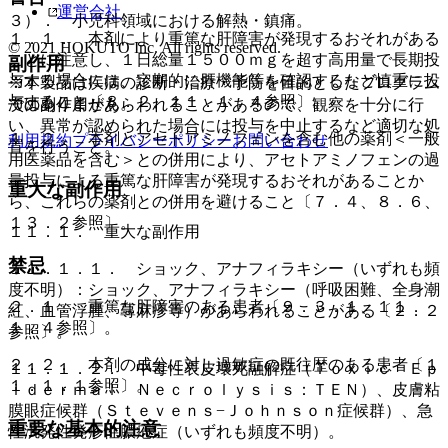
運営会社
３）． 小児科領域における解熱・鎮痛。
１．１． 本剤により重篤な肝障害が発現するおそれがある
© 2021 HOKUTO Inc. All rights reserved.
ことに注意し、１日総量１５００ｍｇを超す高用量で長期投
副作用
与する場合には、定期的に肝機能等を確認するなど慎重に投
※本製品は疾病の診断・治療・予防を目的としたプログラム
与すること〔８．２、１１．１．４参照〕。
ではありません。
次の副作用があらわれることがあるので、観察を十分に行
い、異常が認められた場合には投与を中止するなど適切な処
１．２． 本剤とアセトアミノフェンを含む他の薬剤＜一般
利用規約
プライバシーポリシー
お問い合わせ
置を行うこと。
用医薬品を含む＞との併用により、アセトアミノフェンの過
量投与による重篤な肝障害が発現するおそれがあることか
重大な副作用
ら、これらの薬剤との併用を避けること〔７．４、８．６、
１３．２参照〕。
１１．１． 重大な副作用
禁忌
１１．１．１． ショック、アナフィラキシー（いずれも頻
度不明）：ショック、アナフィラキシー（呼吸困難、全身潮
２．１． 重篤な肝障害のある患者〔９．３．１、１１．
紅、血管浮腫、蕁麻疹等）があらわれることがある〔２．２
１．４参照〕。
参照〕。
２．２． 本剤の成分に対し過敏症の既往歴のある患者〔１
１１．１．２． 中毒性表皮壊死融解症（Ｔｏｘｉｃ Ｅｐ
１．１．１参照〕。
ｉｄｅｒｍａｌ Ｎｅｃｒｏｌｙｓｉｓ：ＴＥＮ）、皮膚粘
膜眼症候群（Ｓｔｅｖｅｎｓ−Ｊｏｈｎｓｏｎ症候群）、急
重要な基本的注意
性汎発性発疹性膿疱症（いずれも頻度不明）。