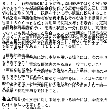
８．１． 解熱鎮痛剤による治療は原因療法ではなく対症療
９．１．９． 感染症を合併している患者：必要に応じて適
法であることから原因療法があればこれを行うこと。
切な抗菌剤を併用し、観察を十分に行い慎重に投与すること
８．２． 重篤な肝障害が発現するおそれがあるので、１日
（感染症を不顕性化するおそれがある）〔１０．２参照〕。
総量１５００ｍｇを超す高用量で長期投与する場合には定期
（腎機能障害患者）
的に肝機能検査を行い、患者の状態を十分に観察し、高用量
でなくとも長期投与する場合にあっては定期的に肝機能検査
９．２．１． 腎障害又はその既往歴のある患者：投与量の
を行うことが望ましい（また、高用量で投与する場合などは
減量、投与間隔の延長を考慮すること（症状が悪化又は再発
特に患者の状態を十分に観察すること）〔１．１、１１．
を促すおそれがある）〔１１．１．７参照〕。
１．４参照〕。
（肝機能障害患者）
８．３． 急性疾患に対し本剤を用いる場合には、次の事項
を考慮すること。
９．３．１． 重篤な肝障害のある患者：投与しないこと
（重篤な転帰をとるおそれがある）〔２．１参照〕。
・ 急性疾患に対し本剤を用いる場合には、発熱、疼痛の程
度を考慮し投与すること。
９．３．２． 肝障害＜重篤な肝障害を除く＞又はその既往
歴のある患者：肝障害が悪化するおそれがある〔１１．１．
・ 急性疾患に対し本剤を用いる場合には、原則として同一
４参照〕。
の薬剤の長期投与を避けること。
相互作用
８．４． 慢性疾患に対し本剤を用いる場合には、薬物療法
以外の療法も考慮すること。