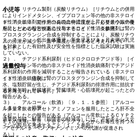
小児等
１）． リチウム製剤（炭酸リチウム）［リチウムとの併用
によりインドメタシン、イブプロフェン等の他の非ステロイ
ド性消炎鎮痛剤でリチウムの血中濃度が上昇しリチウム中毒
９．７．１． 副作用の発現に特に注意し、必要最小限の使
を呈したとの報告がある（非ステロイド性消炎鎮痛剤は腎の
用にとどめるなど慎重に投与すること〔７．１参照〕。
プロスタグランジン合成を抑制することにより、炭酸リチウ
９．７．２． 低出生体重児、新生児及び３ヵ月未満の乳児
ムの排泄が減少し、血中濃度が上昇すると考えられてい
を対象とした有効性及び安全性を指標とした臨床試験は実施
る）］。
していない。
２）． チアジド系利尿剤（ヒドロクロロチアジド等）［イ
ンドメタシン等の他の非ステロイド性消炎鎮痛剤でチアジド
過量投与
系利尿剤の作用を減弱することが報告されている（非ステロ
イド性消炎鎮痛剤は腎のプロスタグランジン合成を抑制して
１３．１． 症状
水、塩類貯留が生じ、チアジド系利尿剤の排泄作用に拮抗す
過量投与時、肝臓壊死・腎臓壊死・心筋壊死が起こったとの
ると考えられている）］。
報告がある。
３）． アルコール（飲酒）〔９．１．１参照〕［アルコー
１３．２． 処置
ル多量常飲者がアセトアミノフェンを服用したところ肝不全
を起こしたとの報告がある（アルコール常飲によるＣＹＰ２
過量投与時、解毒（肝障害の軽減等）には、アセチルシステ
Ｅ１の誘導により、アセトアミノフェンから肝毒性を持つＮ
インの投与を考慮すること〔１．２参照〕。
−アセチル−ｐ−ベンゾキノンイミンへの代謝が促進され
る）］。