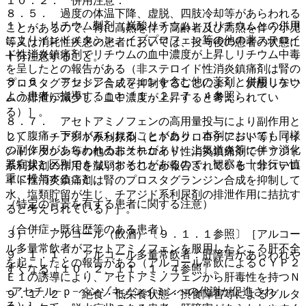
１０．２． 併用注意：
８．５． 過度の体温下降、虚脱、四肢冷却等があらわれる
１）． リチウム製剤（炭酸リチウム）［リチウムとの併用
ことがあるので、特に高熱を伴う高齢者及び高熱を伴う小児
によりインドメタシン、イブプロフェン等の他の非ステロイ
等又は消耗性疾患の患者においては、投与後の患者の状態に
ド性消炎鎮痛剤でリチウムの血中濃度が上昇しリチウム中毒
十分注意すること。
を呈したとの報告がある（非ステロイド性消炎鎮痛剤は腎の
８．６． アセトアミノフェンを含む他の薬剤と併用しない
プロスタグランジン合成を抑制することにより、炭酸リチウ
よう患者に指導すること〔１．２、７．４参照〕。
ムの排泄が減少し、血中濃度が上昇すると考えられてい
る）］。
８．７． アセトアミノフェンの高用量投与により副作用と
して腹痛・下痢がみられることがあり、本剤においても同様
２）． チアジド系利尿剤（ヒドロクロロチアジド等）［イ
の副作用があらわれるおそれがあり、上気道炎等に伴う消化
ンドメタシン等の他の非ステロイド性消炎鎮痛剤でチアジド
器症状と区別できないおそれがあるので、観察を十分行い慎
系利尿剤の作用を減弱することが報告されている（非ステロ
重に投与すること。
イド性消炎鎮痛剤は腎のプロスタグランジン合成を抑制して
水、塩類貯留が生じ、チアジド系利尿剤の排泄作用に拮抗す
（特定の背景を有する患者に関する注意）
ると考えられている）］。
（合併症・既往歴等のある患者）
３）． アルコール（飲酒）〔９．１．１参照〕［アルコー
ル多量常飲者がアセトアミノフェンを服用したところ肝不全
９．１．１． アルコール多量常飲者：肝障害があらわれや
を起こしたとの報告がある（アルコール常飲によるＣＹＰ２
すくなる〔１０．２、１１．１．４参照〕。
Ｅ１の誘導により、アセトアミノフェンから肝毒性を持つＮ
−アセチル−ｐ−ベンゾキノンイミンへの代謝が促進され
９．１．２． 絶食・低栄養状態・摂食障害等によるグルタ
る）］。