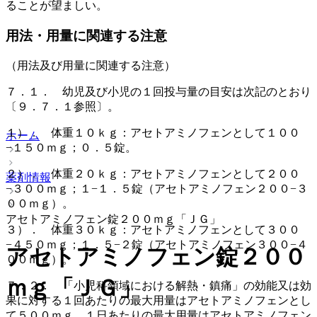
ることが望ましい。
用法・用量に関連する注意
（用法及び用量に関連する注意）
７．１． 幼児及び小児の１回投与量の目安は次記のとおり
〔９．７．１参照〕。
１）． 体重１０ｋｇ：アセトアミノフェンとして１００
ホーム
−１５０ｍｇ；０．５錠。
２）． 体重２０ｋｇ：アセトアミノフェンとして２００
薬剤情報
−３００ｍｇ；１−１．５錠（アセトアミノフェン２００−３
００ｍｇ）。
アセトアミノフェン錠２００ｍｇ「ＪＧ」
３）． 体重３０ｋｇ：アセトアミノフェンとして３００
−４５０ｍｇ；１．５−２錠（アセトアミノフェン３００−４
アセトアミノフェン錠２００
００ｍｇ）。
ｍｇ「ＪＧ」
７．２． 「小児科領域における解熱・鎮痛」の効能又は効
果に対する１回あたりの最大用量はアセトアミノフェンとし
て５００ｍｇ、１日あたりの最大用量はアセトアミノフェン