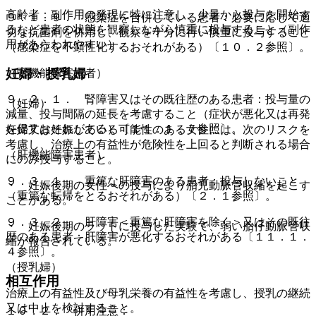
高齢者：副作用の発現に特に注意し、少量から投与を開始す
９．１．９． 感染症を合併している患者：必要に応じて適
るなど患者の状態を観察しながら慎重に投与すること（副作
切な抗菌剤を併用し、観察を十分に行い慎重に投与すること
用があらわれやすい）。
（感染症を不顕性化するおそれがある）〔１０．２参照〕。
妊婦・授乳婦
（腎機能障害患者）
９．２．１． 腎障害又はその既往歴のある患者：投与量の
（妊婦）
減量、投与間隔の延長を考慮すること（症状が悪化又は再発
を促すおそれがある）〔１１．１．７参照〕。
妊婦又は妊娠している可能性のある女性には、次のリスクを
考慮し、治療上の有益性が危険性を上回ると判断される場合
（肝機能障害患者）
にのみ投与すること。
９．３．１． 重篤な肝障害のある患者：投与しないこと
・ 妊娠後期の女性への投与により胎児動脈管収縮を起こす
（重篤な転帰をとるおそれがある）〔２．１参照〕。
ことがある。
９．３．２． 肝障害＜重篤な肝障害を除く＞又はその既往
・ 妊娠後期のラットに投与した実験で、弱い胎仔動脈管収
歴のある患者：肝障害が悪化するおそれがある〔１１．１．
縮が報告されている。
４参照〕。
（授乳婦）
相互作用
治療上の有益性及び母乳栄養の有益性を考慮し、授乳の継続
又は中止を検討すること。
１０．２． 併用注意：