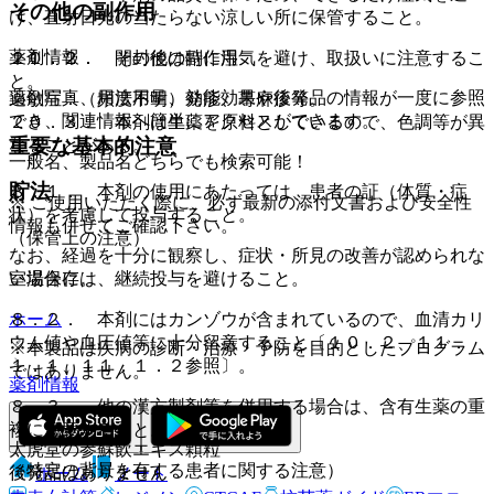
その他の副作用
け、直射日光の当たらない涼しい所に保管すること。
薬剤情報
２０．２． 開封後は特に湿気を避け、取扱いに注意するこ
１１．２． その他の副作用
と。
薬剤写真、用法用量、効能効果や後発品の情報が一度に参照
過敏症：（頻度不明）発疹、蕁麻疹等。
でき、関連情報へ簡単にアクセスができます。
２０．３． 本剤は生薬を原料としているので、色調等が異
重要な基本的注意
なることがある。
一般名、製品名どちらでも検索可能！
貯法
８．１． 本剤の使用にあたっては、患者の証（体質・症
※ ご使用いただく際に、必ず最新の添付文書および安全性
状）を考慮して投与すること。
情報も併せてご確認下さい。
（保管上の注意）
なお、経過を十分に観察し、症状・所見の改善が認められな
室温保存。
い場合には、継続投与を避けること。
ホーム
８．２． 本剤にはカンゾウが含まれているので、血清カリ
ウム値や血圧値等に十分留意すること〔１０．２、１１．
※本製品は疾病の診断・治療・予防を目的としたプログラム
１．１、１１．１．２参照〕。
ではありません。
薬剤情報
８．３． 他の漢方製剤等を併用する場合は、含有生薬の重
複に注意すること。
太虎堂の参蘇飲エキス顆粒
（特定の背景を有する患者に関する注意）
後発品はありません
ホーム
ノート