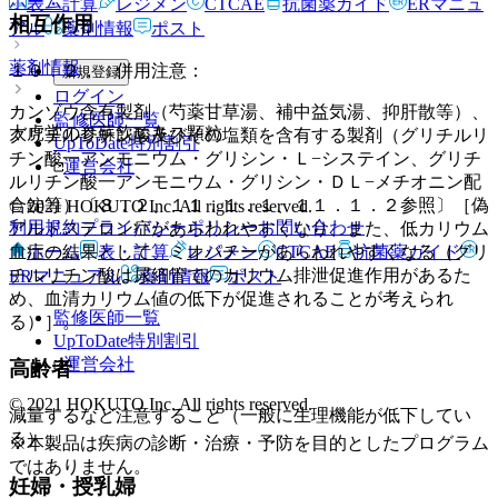
ホーム
表・計算
レジメン
CTCAE
抗菌薬ガイド
ERマニュ
相互作用
アル
薬剤情報
ポスト
薬剤情報
１０．２． 併用注意：
新規登録
ログイン
カンゾウ含有製剤（芍薬甘草湯、補中益気湯、抑肝散等）、
監修医師一覧
太虎堂の参蘇飲エキス顆粒
グリチルリチン酸及びその塩類を含有する製剤（グリチルリ
UpToDate特別割引
チン酸一アンモニウム・グリシン・Ｌ−システイン、グリチ
運営会社
ルリチン酸一アンモニウム・グリシン・ＤＬ−メチオニン配
合錠等）〔８．２、１１．１．１、１１．１．２参照〕［偽
© 2021 HOKUTO Inc. All rights reserved.
利用規約
プライバシーポリシー
お問い合わせ
アルドステロン症があらわれやすくなり、また、低カリウム
ホーム
表・計算
レジメン
CTCAE
抗菌薬ガイド
血症の結果として、ミオパチーがあらわれやすくなる（グリ
チルリチン酸は尿細管でのカリウム排泄促進作用があるた
ERマニュアル
薬剤情報
ポスト
め、血清カリウム値の低下が促進されることが考えられ
監修医師一覧
る）］。
UpToDate特別割引
運営会社
高齢者
© 2021 HOKUTO Inc. All rights reserved.
減量するなど注意すること（一般に生理機能が低下してい
る）。
※本製品は疾病の診断・治療・予防を目的としたプログラム
ではありません。
妊婦・授乳婦