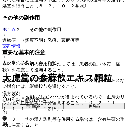
処置を行うこと〔８．２、１０．２参照〕。
その他の副作用
ホーム
１１．２． その他の副作用
過敏症：（頻度不明）発疹、蕁麻疹等。
薬剤情報
重要な基本的注意
太虎堂の参蘇飲エキス顆粒
８．１． 本剤の使用にあたっては、患者の証（体質・症
状）を考慮して投与すること。
太虎堂の参蘇飲エキス顆粒
なお、経過を十分に観察し、症状・所見の改善が認められな
い場合には、継続投与を避けること。
漢方製剤
８．２． 本剤にはカンゾウが含まれているので、血清カリ
2024年02月改訂(第1版)
ウム値や血圧値等に十分留意すること〔１０．２、１１．
薬剤情報
後発品
１．１、１１．１．２参照〕。
他
毒
８．３． 他の漢方製剤等を併用する場合は、含有生薬の重
劇
複に注意すること。