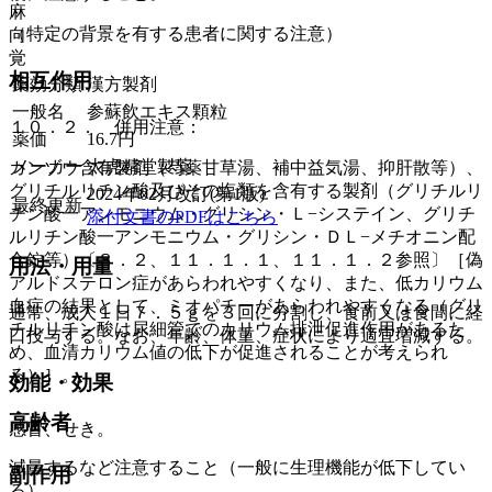
麻
（特定の背景を有する患者に関する注意）
向
覚
相互作用
薬効分類
漢方製剤
一般名
参蘇飲エキス顆粒
１０．２． 併用注意：
薬価
16.7
円
メーカー
太虎精堂製薬
カンゾウ含有製剤（芍薬甘草湯、補中益気湯、抑肝散等）、
グリチルリチン酸及びその塩類を含有する製剤（グリチルリ
2024年02月改訂(第1版)
最終更新
チン酸一アンモニウム・グリシン・Ｌ−システイン、グリチ
添付文書のPDFはこちら
ルリチン酸一アンモニウム・グリシン・ＤＬ−メチオニン配
合錠等）〔８．２、１１．１．１、１１．１．２参照〕［偽
用法・用量
アルドステロン症があらわれやすくなり、また、低カリウム
血症の結果として、ミオパチーがあらわれやすくなる（グリ
通常、成人１日７．５ｇを３回に分割し、食前又は食間に経
チルリチン酸は尿細管でのカリウム排泄促進作用があるた
口投与する。なお、年齢、体重、症状により適宜増減する。
め、血清カリウム値の低下が促進されることが考えられ
る）］。
効能・効果
高齢者
感冒、せき。
減量するなど注意すること（一般に生理機能が低下してい
副作用
る）。