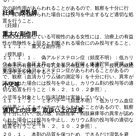
次の副作用があらわれることがあるので、観察を十分に行
妊婦・授乳婦
い、異常が認められた場合には投与を中止するなど適切な処
置を行うこと。
（妊婦）
重大な副作用
妊婦又は妊娠している可能性のある女性には、治療上の有益
性が危険性を上回ると判断される場合にのみ投与すること。
１１．１． 重大な副作用
（授乳婦）
１１．１．１． 偽アルドステロン症（頻度不明）：低カリ
ウム血症、血圧上昇、ナトリウム貯留・体液貯留、浮腫、体
治療上の有益性及び母乳栄養の有益性を考慮し、授乳の継続
重増加等の偽アルドステロン症があらわれることがあるの
又は中止を検討すること。
で、観察（血清カリウム値の測定等）を十分に行い、異常が
認められた場合には投与を中止し、カリウム剤の投与等の適
小児等
切な処置を行うこと〔８．２、１０．２参照〕。
小児等を対象とした臨床試験は実施していない。
１１．１．２． ミオパチー（頻度不明）：低カリウム血症
の結果としてミオパチーがあらわれることがあるので、観察
適用上の注意、取扱い上の注意
を十分に行い、脱力感、四肢痙攣・四肢麻痺等の異常が認め
られた場合には投与を中止し、カリウム剤の投与等の適切な
（取扱い上の注意）
処置を行うこと〔８．２、１０．２参照〕。
２０．１． 本剤の品質を保つため、できるだけ湿気を避