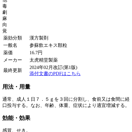
毒
劇
麻
向
覚
薬効分類
漢方製剤
一般名
参蘇飲エキス顆粒
薬価
16.7
円
メーカー
太虎精堂製薬
2024年02月改訂(第1版)
最終更新
添付文書のPDFはこちら
用法・用量
通常、成人１日７．５ｇを３回に分割し、食前又は食間に経
口投与する。なお、年齢、体重、症状により適宜増減する。
効能・効果
感冒、せき。