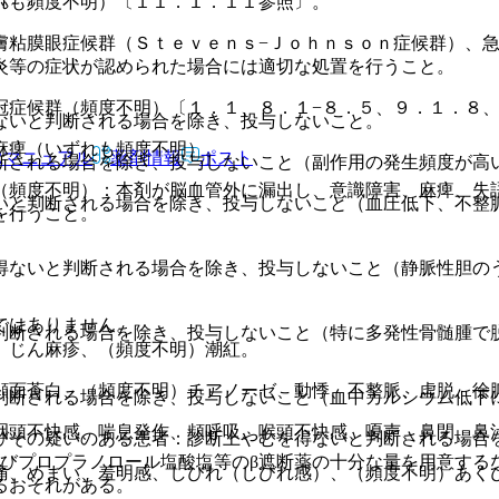
れも頻度不明）〔１１．１．１１参照〕。
膚粘膜眼症候群（Ｓｔｅｖｅｎｓ−Ｊｏｈｎｓｏｎ症候群）、
炎等の症状が認められた場合には適切な処置を行うこと。
冠症候群（頻度不明）〔１．１、８．１−８．５、９．１．８
ないと判断される場合を除き、投与しないこと。
麻痺（いずれも頻度不明）。
Rマニュアル
薬剤情報
ポスト
断される場合を除き、投与しないこと（副作用の発生頻度が高
（頻度不明）：本剤が脳血管外に漏出し、意識障害、麻痺、失
いと判断される場合を除き、投与しないこと（血圧低下、不整
を行うこと。
得ないと判断される場合を除き、投与しないこと（静脈性胆の
ではありません。
判断される場合を除き、投与しないこと（特に多発性骨髄腫で
、じん麻疹、（頻度不明）潮紅。
顔面蒼白、（頻度不明）チアノーゼ、動悸、不整脈、虚脱、徐
判断される場合を除き、投与しないこと（血中カルシウム低下
咽頭不快感、喘息発作、頻呼吸、喉頭不快感、嗄声、鼻閉、鼻
びその疑いのある患者：診断上やむを得ないと判断される場合
及びプロプラノロール塩酸塩等のβ遮断薬の十分な量を用意する
痛、めまい、羞明感、しびれ（しびれ感）、（頻度不明）あく
るおそれがある。