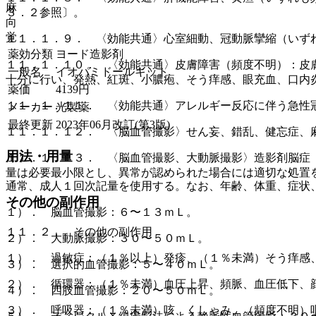
麻
３．２参照〕。
向
覚
１１．１．９． 〈効能共通〉心室細動、冠動脈攣縮（いず
薬効分類
ヨード造影剤
１１．１．１０． 〈効能共通〉皮膚障害（頻度不明）：皮
一般名
イオパミドールキット
十分に行い、発熱、紅斑、小膿疱、そう痒感、眼充血、口内
薬価
4139
円
１１．１．１１． 〈効能共通〉アレルギー反応に伴う急性
メーカー
光製薬
最終更新
2023年06月改訂(第3版)
１１．１．１２． 〈脳血管撮影〉せん妄、錯乱、健忘症、
用法・用量
１１．１．１３． 〈脳血管撮影、大動脈撮影〉造影剤脳症
量は必要最小限とし、異常が認められた場合には適切な処置
通常、成人１回次記量を使用する。なお、年齢、体重、症状
その他の副作用
１）． 脳血管撮影：６〜１３ｍＬ。
１１．２． その他の副作用
２）． 大動脈撮影：３０〜５０ｍＬ。
１）． 過敏症：（１％以上）発疹、（１％未満）そう痒感
３）． 選択的血管撮影：５〜４０ｍＬ。
２）． 循環器：（１％未満）血圧上昇、頻脈、血圧低下、
４）． 四肢血管撮影：２０〜５０ｍＬ。
３）． 呼吸器：（１％未満）咳、くしゃみ、（頻度不明）