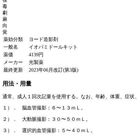
毒
劇
麻
向
覚
薬効分類
ヨード造影剤
一般名
イオパミドールキット
薬価
4139
円
メーカー
光製薬
最終更新
2023年06月改訂(第3版)
用法・用量
通常、成人１回次記量を使用する。なお、年齢、体重、症状
１）． 脳血管撮影：６〜１３ｍＬ。
２）． 大動脈撮影：３０〜５０ｍＬ。
３）． 選択的血管撮影：５〜４０ｍＬ。