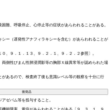
吸困難、呼吸停止、心停止等の症状があらわれることがある。
キシー（遅発性アナフィラキシーを含む）があらわれることが
１０、９．１．１３、９．２．１、９．２．２参照〕。
、両側性びまん性肺浸潤影等の胸部Ｘ線異常等が認められた場
とがあるので、検査終了後も意識レベル等の観察を十分に行
後発品
ジアゼパム等を投与すること。
肝機能障害、黄疸があらわれることがある〔９．３．１、９．