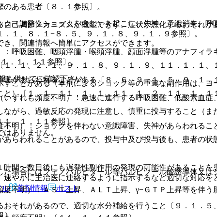
歴のある患者〔８．１参照〕。
ック（遅発性ショックを含む）を起こし、失神、意識消失、呼
る自己調節メカニズムが機能できず、症状が悪化するおそれが
１．１、８．１−８．５、９．１．８、９．１．９参照〕。
でき、関連情報へ簡単にアクセスができます。
）：呼吸困難、咽頭浮腫・喉頭浮腫、顔面浮腫等のアナフィラ
１１．１．１１参照〕。
〔１．１、２．１、９．１．８、９．１．９、１１．１．１、
報も併せてご確認下さい。
障害があらわれることがある〔８．６、９．１．５、９．１．
示すことがある（本剤によるショック等の重篤な副作用は、ヨ
こと）〔１．１、１１．１．１、１１．１．２、１１．１．１
（いずれも頻度不明）：急速に進行する呼吸困難、低酸素血症
しながら、過敏反応の発現に注意し、慎重に投与すること（ま
１１．１．１１参照〕。
度不明）：ショックを伴わない意識障害、失神があらわれるこ
ではありません。
があらわれることがあるので、投与中及び投与後も、患者の状
１時間〜数日後にも遅発性副作用の発現の可能性があることを
した場合にはフェノバルビタール等バルビツール酸誘導体又は
、速やかに主治医に連絡するように指示するなど適切な対応を
アル
薬剤情報
ポスト
頻度不明）：ＡＳＴ上昇、ＡＬＴ上昇、γ−ＧＴＰ上昇等を伴う
るおそれがあるので、適切な水分補給を行うこと〔９．１．５
照〕。