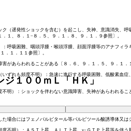
ック（遅発性ショックを含む）を起こし、失神、意識消失、呼
１．１、８．１−８．５、９．１．８、９．１．９参照〕。
）：呼吸困難、咽頭浮腫・喉頭浮腫、顔面浮腫等のアナフィラ
１１．１．１１参照〕。
障害があらわれることがある〔８．６、９．１．５、９．１．
（いずれも頻度不明）：急速に進行する呼吸困難、低酸素血症
ンジ１００ｍＬ「ＨＫ」
度不明）：ショックを伴わない意識障害、失神があらわれるこ
した場合にはフェノバルビタール等バルビツール酸誘導体又は
頻度不明）：ＡＳＴ上昇、ＡＬＴ上昇、γ−ＧＴＰ上昇等を伴う