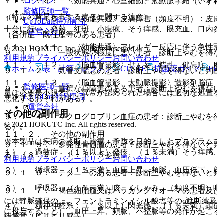
ログイン
１１．１．９． 〈効能共通〉心室細動、冠動脈攣縮（いず
監修医師一覧
（特定の背景を有する患者に関する注意）
１１．１．１０． 〈効能共通〉皮膚障害（頻度不明）：皮
UpToDate特別割引
十分に行い、発熱、紅斑、小膿疱、そう痒感、眼充血、口内
運営会社
（合併症・既往歴等のある患者）
１１．１．１１． 〈効能共通〉アレルギー反応に伴う急性
© 2021 HOKUTO Inc. All rights reserved.
９．１．１． 一般状態の極度に悪い患者：診断上やむを得
利用規約
プライバシーポリシー
お問い合わせ
１１．１．１２． 〈脳血管撮影〉せん妄、錯乱、健忘症、
ホーム
表・計算
レジメン
CTCAE
抗菌薬ガイド
E
９．１．２． 気管支喘息の患者：診断上やむを得ないと判
１１．１．１３． 〈脳血管撮影、大動脈撮影〉造影剤脳症
監修医師一覧
９．１．３． 重篤な心障害のある患者：診断上やむを得な
量は必要最小限とし、異常が認められた場合には適切な処置
UpToDate特別割引
悪化するおそれがある）。
運営会社
その他の副作用
９．１．４． マクログロブリン血症の患者：診断上やむを
© 2021 HOKUTO Inc. All rights reserved.
る）。
１１．２． その他の副作用
※本製品は疾病の診断・治療・予防を目的としたプログラム
９．１．５． 多発性骨髄腫の患者：診断上やむを得ないと
１）． 過敏症：（１％以上）発疹、（１％未満）そう痒感
る）〔８．６、１１．１．３参照〕。
利用規約
プライバシーポリシー
お問い合わせ
２）． 循環器：（１％未満）血圧上昇、頻脈、血圧低下、
９．１．６． テタニーのある患者：診断上やむを得ないと
３）． 呼吸器：（１％未満）咳、くしゃみ、（頻度不明）
９．１．７． 褐色細胞腫又はパラガングリオーマの患者及
には静脈確保の上、フェントラミンメシル酸塩等のα遮断薬
４）． 精神神経系：（１％以上）閃光感、（１％未満）頭
に投与すること）、血圧上昇、頻脈、不整脈等の発作が起こ
錯感覚（ピリピリ感等）。