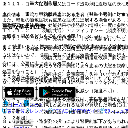
１１．１． 重大な副作用
２．１． ヨードに過敏症又はヨード造影剤に過敏症の既往
１１．１．１． 〈効能共通〉ショック（頻度不明）：ショ
２．２． 重篤な甲状腺疾患のある患者［ヨード過剰に対す
薬剤情報
また、軽度の過敏症状も重篤な症状に進展する場合がある〔
薬剤写真、用法用量、効能効果や後発品の情報が一度に参照
重要な基本的注意
１１．１．２． 〈効能共通〉アナフィラキシー（頻度不明
一般名、製品名どちらでも検索可能！
ある〔１．１、８．１−８．５、９．１．８、９．１．９、
８．１． ショック等の発現に備え、十分な問診を行うこと
※ ご使用いただく際に、必ず最新の添付文書および安全性情
１１．１．３． 〈効能共通〉腎不全（頻度不明）：急性腎
８．２． 投与量と投与方法の如何にかかわらず過敏反応を
方法はないので、投与に際しては必ず救急処置の準備を行う
１１．１．４． 〈効能共通〉急性呼吸窮迫症候群、肺水腫
合には、必要に応じ適切な処置を行うこと。
８．３． 投与にあたっては、開始時より患者の状態を観察
処置を行うこと）〔１．１、１１．１．１、１１．１．２、
１１．１．５． 〈効能共通〉意識障害、失神（いずれも頻
※本製品は疾病の診断・治療・予防を目的としたプログラム
い、必要に応じ適切な処置を行うこと。
８．４． 重篤な遅発性副作用（遅発性ショックを含む）等
２、１１．１．１１参照〕。
１１．１．６． 〈効能共通〉血小板減少（頻度不明）。
８．５． 外来患者に使用する場合には、本剤投与開始より
１１．１．７． 〈効能共通〉痙攣発作（頻度不明）：発現
ホーム
ノート
圧低下、頭痛等の副作用と思われる症状が発現した場合には
１１参照〕。
表・計算
レジメン
CTCAE
抗菌薬ガイド
ERマニュ
１１．１．８． 〈効能共通〉肝機能障害、黄疸（いずれも
３．２参照〕。
８．６． ヨード造影剤の投与により腎機能低下があらわれ
新規登録
９．２．２、１１．１．３、１４．１．２、１４．３．１参