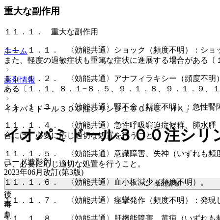
重大な副作用
１１．１． 重大な副作用
１１．１．１． 〈効能共通〉ショック（頻度不明）：ショ
ホーム
また、軽度の過敏症状も重篤な症状に進展する場合がある〔
１１．１．２． 〈効能共通〉アナフィラキシー（頻度不明
薬剤情報
ある〔１．１、８．１−８．５、９．１．８、９．１．９、
１１．１．３． 〈効能共通〉腎不全（頻度不明）：急性腎
イオパミドール３００注シリンジ１００ｍＬ「ＨＫ」
１１．１．４． 〈効能共通〉急性呼吸窮迫症候群、肺水腫
イオパミドール３００注シリ
合には、必要に応じ適切な処置を行うこと。
１１．１．５． 〈効能共通〉意識障害、失神（いずれも頻
ヨード造影剤
い、必要に応じ適切な処置を行うこと。
2023年06月改訂(第3版)
１１．１．６． 〈効能共通〉血小板減少（頻度不明）。
薬剤情報
後
１１．１．７． 〈効能共通〉痙攣発作（頻度不明）：発現
毒
劇
１１．１．８． 〈効能共通〉肝機能障害、黄疸（いずれも