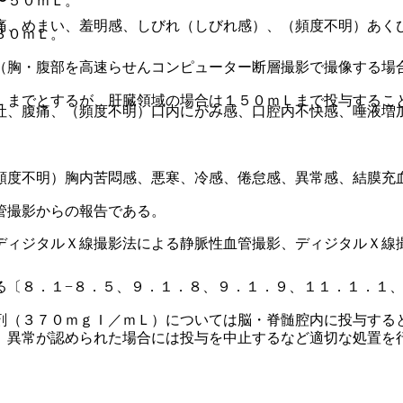
〜５０ｍＬ。
痛、めまい、羞明感、しびれ（しびれ感）、（頻度不明）あく
３０ｍＬ。
（胸・腹部を高速らせんコンピューター断層撮影で撮像する場
Ｌまでとするが、肝臓領域の場合は１５０ｍＬまで投与するこ
吐、腹痛、（頻度不明）口内にがみ感、口腔内不快感、唾液増
頻度不明）胸内苦悶感、悪寒、冷感、倦怠感、異常感、結膜充
管撮影からの報告である。
ディジタルＸ線撮影法による静脈性血管撮影、ディジタルＸ線
る〔８．１−８．５、９．１．８、９．１．９、１１．１．１
剤（３７０ｍｇＩ／ｍＬ）については脳・脊髄腔内に投与する
、異常が認められた場合には投与を中止するなど適切な処置を