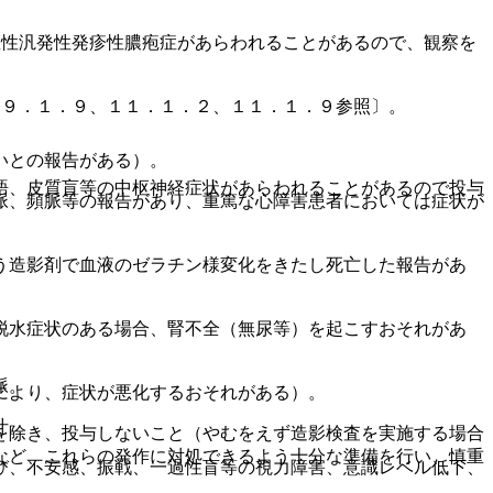
急性汎発性発疹性膿疱症があらわれることがあるので、観察を
、９．１．９、１１．１．２、１１．１．９参照〕。
いとの報告がある）。
語、皮質盲等の中枢神経症状があらわれることがあるので投与
脈、頻脈等の報告があり、重篤な心障害患者においては症状が
う造影剤で血液のゼラチン様変化をきたし死亡した報告があ
脱水症状のある場合、腎不全（無尿等）を起こすおそれがあ
脈。
により、症状が悪化するおそれがある）。
汁。
を除き、投与しないこと（やむをえず造影検査を実施する場合
など、これらの発作に対処できるよう十分な準備を行い、慎重
び、不安感、振戦、一過性盲等の視力障害、意識レベル低下、