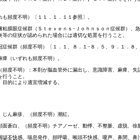
れも頻度不明）〔１１．１．１１参照〕。
膚粘膜眼症候群（Ｓｔｅｖｅｎｓ−Ｊｏｈｎｓｏｎ症候群）、
炎等の症状が認められた場合には適切な処置を行うこと。
冠症候群（頻度不明）〔１．１、８．１−８．５、９．１．８
麻痺（いずれも頻度不明）。
（頻度不明）：本剤が脳血管外に漏出し、意識障害、麻痺、失
を行うこと。
、目的により適宜増減する。
、じん麻疹、（頻度不明）潮紅。
顔面蒼白、（頻度不明）チアノーゼ、動悸、不整脈、虚脱、徐
咽頭不快感、喘息発作、頻呼吸、喉頭不快感、嗄声、鼻閉、鼻