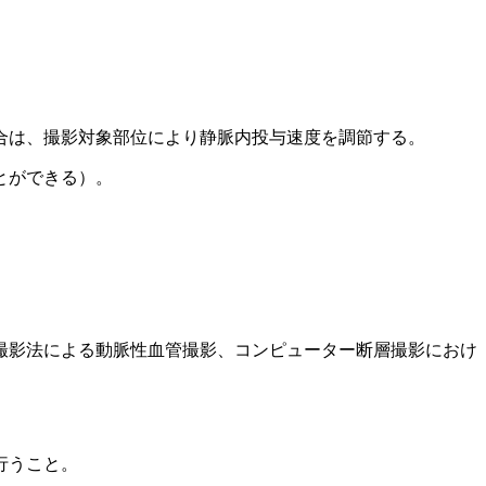
合は、撮影対象部位により静脈内投与速度を調節する。
とができる）。
撮影法による動脈性血管撮影、コンピューター断層撮影におけ
行うこと。