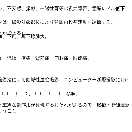
び、不安感、振戦、一過性盲等の視力障害、意識レベル低下、
合は、撮影対象部位により静脈内投与速度を調節する。
とができる）。
加、下痢、耳下腺腫大。
血、流涙、疼痛、背部痛、四肢痛、関節痛。
撮影法による動脈性血管撮影、コンピューター断層撮影におけ
、１１．１．２、１１．１．１１参照〕。
と重篤な副作用が発現するおそれがあるので、脳槽・脊髄造影
行うこと。