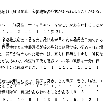
吸困難、呼吸停止、心停止等の症状があらわれることがある。
ある］〔９．１．１４参照〕。
キシー（遅発性アナフィラキシーを含む）があらわれることが
１１．１．２、１１．１．１１参照〕。
１０、９．１．１３、９．２．１、９．２．２参照〕。
ード過敏反応によるものとは限らず、それを確実に予知できる
１参照〕。
、両側性びまん性肺浸潤影等の胸部Ｘ線異常等が認められた場
た、異常が認められた場合には、直ちに投与を中止し、適切な
とがあるので、検査終了後も意識レベル等の観察を十分に行
態を十分に観察すること〔１．１、１１．１．１、１１．１．
患者に説明した上で、発疹、発赤、じん麻疹、悪心、嘔吐、血
ジアゼパム等を投与すること。
とること〔１．１、１１．１．１、１１．１．２、１１．１．
肝機能障害、黄疸があらわれることがある〔９．３．１、９．
、９．１．１０、９．１．１３、９．１．１５、９．２．１、