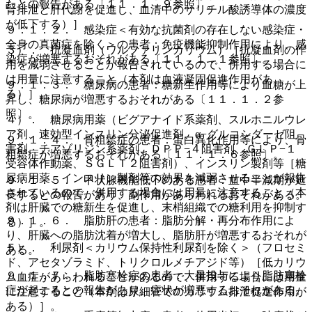
たとの報告がある〔１１．１．９参照〕。
腎排泄と肝代謝を促進し、血清中のサリチル酸誘導体の濃度
が低下する）］。
９．１．２． 感染症＜有効な抗菌剤の存在しない感染症・
全身の真菌症を除く＞の患者：免疫機能抑制作用により、感
３）． 抗凝血剤（ワルファリンカリウム）［抗凝血剤の作
染症が増悪するおそれがある〔１１．１．１参照〕。
用を減弱させることが報告されているので、併用する場合に
は用量に注意すること（本剤は血液凝固促進作用があ
９．１．３． 糖尿病の患者：糖新生作用等により血糖が上
る）］。
昇し、糖尿病が増悪するおそれがある〔１１．１．２参
照〕。
４）． 糖尿病用薬（ビグアナイド系薬剤、スルホニルウレ
ア剤、速効型インスリン分泌促進剤、α−グルコシダーゼ阻
９．１．４． 骨粗鬆症の患者：蛋白異化作用等により、骨
害剤、チアゾリジン系薬剤、ＤＰＰ−４阻害剤、ＧＬＰ−１
粗鬆症が増悪するおそれがある〔１１．１．６参照〕。
受容体作動薬、ＳＧＬＴ２阻害剤）、インスリン製剤等［糖
尿病用薬、インスリン製剤等の効果を減弱させることが報告
９．１．５． 甲状腺機能低下のある患者：血中半減期が延
されているので、併用する場合には用量に注意すること（本
長するとの報告があり、副作用があらわれるおそれがある。
剤は肝臓での糖新生を促進し、末梢組織での糖利用を抑制す
９．１．６． 脂肪肝の患者：脂肪分解・再分布作用によ
る）］。
り、肝臓への脂肪沈着が増大し、脂肪肝が増悪するおそれが
５）． 利尿剤＜カリウム保持性利尿剤を除く＞（フロセミ
ある。
ド、アセタゾラミド、トリクロルメチアジド等）［低カリウ
９．１．７． 脂肪塞栓症の患者：大量投与により脂肪塞栓
ム血症があらわれることがあるので、併用する場合には用量
症が起こるとの報告があり、症状が増悪するおそれがある。
に注意すること（本剤は尿細管でのカリウム排泄促進作用が
ある）］。