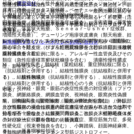
運営会社
候群［開口部びらん性外皮症、スチブンス・ジョンソン病、
型慢性肝炎＜難治性＞、急性再燃型慢性肝炎＜難治性＞、胆
皮膚口内炎、フックス症候群、ベーチェット病＜眼症状のな
汁うっ滞型慢性肝炎＜難治性＞、但し、一般的治療に反応せ
© 2021 HOKUTO Inc. All rights reserved.
い場合＞、リップシュッツ急性陰門潰瘍］、レイノー病、＊
ず肝機能の著しい異常が持続するものに限る）、肝硬変（活
円形脱毛症（悪性型円形脱毛症に限る）、天疱瘡群（尋常性
動型肝硬変、難治性腹水を伴う肝硬変、胆汁うっ滞を伴う肝
※本製品は疾病の診断・治療・予防を目的としたプログラム
天疱瘡、落葉状天疱瘡、Ｓｅｎｅａｒ−Ｕｓｈｅｒ症候群、
硬変）。
ではありません。
増殖性天疱瘡）、デューリング疱疹状皮膚炎（類天疱瘡、妊
L． 肺疾患：サルコイドーシス＜両側肺門リンパ節腫脹の
娠性疱疹を含む）、先天性表皮水疱症、帯状疱疹＜重症例に
利用規約
プライバシーポリシー
お問い合わせ
みの場合を除く＞、びまん性間質性肺炎（肺線維症）（放射
限る＞、＊紅皮症（ヘブラ紅色粃糠疹を含む）、顔面播種状
線肺臓炎を含む）。
粟粒性狼瘡＜重症例に限る＞、アレルギー性血管炎及びその
類症（急性痘瘡様苔癬状粃糠疹を含む）、潰瘍性慢性膿皮
M． 結核性疾患：肺結核（粟粒結核、重症肺結核に限る）
症、新生児スクレレーマ。
（抗結核剤と併用する）、結核性髄膜炎（抗結核剤と併用す
る）、結核性胸膜炎（抗結核剤と併用する）、結核性腹膜炎
７）． 眼科領域：
（抗結核剤と併用する）、結核性心のう炎（抗結核剤と併用
内眼・視神経・眼窩・眼筋の炎症性疾患の対症療法（ブドウ
する）。
膜炎、網脈絡膜炎、網膜血管炎、視神経炎、眼窩炎性偽腫
N． 神経疾患：脳脊髄炎（脳炎、脊髄炎を含む）（但し、
瘍、眼窩漏斗尖端部症候群、眼筋麻痺の対症療法）、外眼部
一次性脳炎の場合は頭蓋内圧亢進症状がみられ、かつ他剤で
及び前眼部の炎症性疾患の対症療法で点眼が不適当又は不十
効果が不十分なときに短期間用いること）、末梢神経炎（ギ
分な場合（眼瞼炎、結膜炎、角膜炎、強膜炎、虹彩毛様体炎
ランバレー症候群を含む）、筋強直症、重症筋無力症、多発
の対症療法）、眼科領域の術後炎症。
性硬化症（視束脊髄炎を含む）、小舞踏病、顔面神経麻痺、
８）． 耳鼻咽喉科領域：
脊髄蜘網膜炎、デュシェンヌ型筋ジストロフィー。