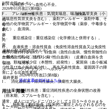
副腎皮質ホルモン
E． 心疾患：うっ血性心不全。
2026年03月改訂(第8版)
F． アレルギー性疾患：気管支喘息、喘息性気管支炎（小
薬剤情報
後発品
児喘息性気管支炎を含む）、薬剤アレルギー・薬剤中毒、そ
他
の他の化学物質アレルギー・化学物質中毒（薬疹、中毒疹を
毒
含む）、血清病。
劇
麻
G． 重症感染症：重症感染症（化学療法と併用する）。
向
覚
H． 血液疾患：溶血性貧血（免疫性溶血性貧血又は免疫性
薬効分類
副腎皮質ホルモン
機序の疑われるもの）、白血病（急性白血病、慢性骨髄性白
一般名
プレドニゾロン錠
血病の急性転化、慢性リンパ性白血病）（皮膚白血病を含
む）、顆粒球減少症（本態性、続発性）、紫斑病（血小板減
薬価
8.9
円
少性及び血小板非減少性）、再生不良性貧血、凝固因子の障
メーカー
ヴィアトリス・ヘルスケア
害による出血性素因。
2026年03月改訂(第8版)
最終更新
添付文書のPDFはこちら
I． 消化器疾患：限局性腸炎、潰瘍性大腸炎。
J． 重症消耗性疾患：重症消耗性疾患の全身状態の改善
用法・用量
（癌末期、スプルーを含む）。
通常、成人にはプレドニゾロンとして１日５〜６０ｍｇを
K． 肝疾患：劇症肝炎（臨床的に重症とみなされるものを
１〜４回に分割経口投与する。