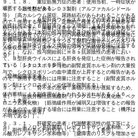
９．１．８． 重症筋無力症の患者：使用当初、一時症状が
増悪するおそれがある。
６）． 活性型ビタミンＤ３製剤（アルファカルシドール
等）［高カルシウム尿症、尿路結石があらわれることがある
９．１．９． Ｂ型肝炎ウイルスキャリアの患者又はＢ型肝
ので、併用する場合には、定期的に検査を行うなど観察を十
炎既往感染者：Ｂ型肝炎ウイルス増殖による肝炎があらわれ
分に行い、また、用量に注意すること（機序は不明である、
ることがある（本剤の投与期間中及び投与終了後は継続して
本剤は尿細管でのカルシウムの再吸収阻害、骨吸収促進等に
肝機能検査値や肝炎ウイルスマーカーのモニタリングを行う
より、また、活性型ビタミンＤ３製剤は腸管からのカルシウ
など、Ｂ型肝炎ウイルス増殖の徴候や症状の発現に注意する
ム吸収促進により尿中へのカルシウムの排泄を増加させ
こと）。なお、投与開始前にＨＢｓ抗原陰性の患者におい
る）］。
て、Ｂ型肝炎ウイルスによる肝炎を発症した症例が報告され
ている〔１１．１．１参照〕。
７）． シクロスポリン［他の副腎皮質ホルモン剤の大量投
与で、シクロスポリンの血中濃度が上昇するとの報告がある
（腎機能障害患者）
ので、併用する場合には用量に注意すること（副腎皮質ホル
モン剤はシクロスポリンの代謝を抑制する）］。
９．２．１． 腎不全の患者：薬物の排泄が遅延するため、
体内蓄積による副作用があらわれるおそれがある〔１６．
８）． 非脱分極性筋弛緩剤（パンクロニウム臭化物、ベク
１．１参照〕。
ロニウム臭化物）［筋弛緩作用が減弱又は増強するとの報告
があるので、併用する場合には用量に注意すること（機序は
（肝機能障害患者）
不明である）］。
９．３．１． 肝硬変の患者：代謝酵素活性の低下等によ
９）． キノロン系抗菌剤（レボフロキサシン水和物、メシ
り、副作用があらわれやすい〔１６．１．１参照〕。
ル酸ガレノキサシン水和物等）［腱障害のリスクを増加させ