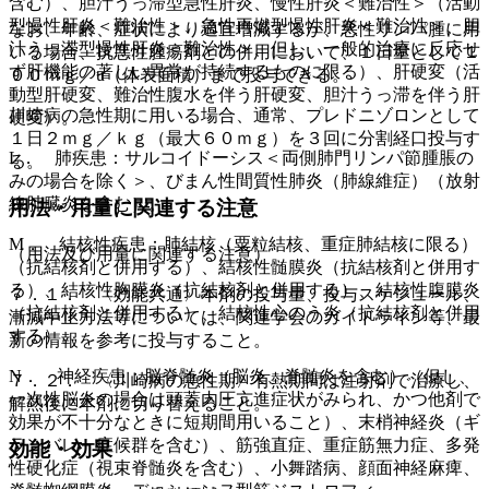
含む）、胆汁うっ滞型急性肝炎、慢性肝炎＜難治性＞（活動
型慢性肝炎＜難治性＞、急性再燃型慢性肝炎＜難治性＞、胆
なお、年齢、症状により適宜増減するが、悪性リンパ腫に用
汁うっ滞型慢性肝炎＜難治性＞、但し、一般的治療に反応せ
いる場合、抗悪性腫瘍剤との併用において、１日量として１
ず肝機能の著しい異常が持続するものに限る）、肝硬変（活
００ｍｇ／u（体表面積）まで投与できる。
動型肝硬変、難治性腹水を伴う肝硬変、胆汁うっ滞を伴う肝
川崎病の急性期に用いる場合、通常、プレドニゾロンとして
硬変）。
１日２ｍｇ／ｋｇ（最大６０ｍｇ）を３回に分割経口投与す
L． 肺疾患：サルコイドーシス＜両側肺門リンパ節腫脹の
る。
みの場合を除く＞、びまん性間質性肺炎（肺線維症）（放射
線肺臓炎を含む）。
用法・用量に関連する注意
M． 結核性疾患：肺結核（粟粒結核、重症肺結核に限る）
（用法及び用量に関連する注意）
（抗結核剤と併用する）、結核性髄膜炎（抗結核剤と併用す
る）、結核性胸膜炎（抗結核剤と併用する）、結核性腹膜炎
７．１． 〈効能共通〉本剤の投与量、投与スケジュール、
（抗結核剤と併用する）、結核性心のう炎（抗結核剤と併用
漸減中止方法等については、関連学会のガイドライン等、最
する）。
新の情報を参考に投与すること。
N． 神経疾患：脳脊髄炎（脳炎、脊髄炎を含む）（但し、
７．２． 〈川崎病の急性期〉有熱期間は注射剤で治療し、
一次性脳炎の場合は頭蓋内圧亢進症状がみられ、かつ他剤で
解熱後に本剤に切り替えること。
効果が不十分なときに短期間用いること）、末梢神経炎（ギ
ランバレー症候群を含む）、筋強直症、重症筋無力症、多発
効能・効果
性硬化症（視束脊髄炎を含む）、小舞踏病、顔面神経麻痺、