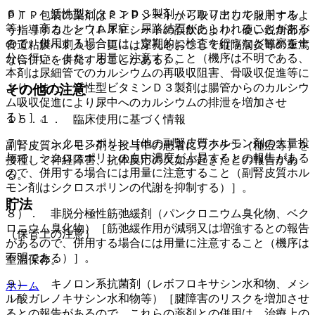
６）． 活性型ビタミンＤ３製剤（アルファカルシドール
ＰＴＰ包装の薬剤はＰＴＰシートから取り出して服用するよ
等）［高カルシウム尿症、尿路結石があらわれることがある
う指導すること（ＰＴＰシートの誤飲により、硬い鋭角部が
ので、併用する場合には、定期的に検査を行うなど観察を十
食道粘膜へ刺入し、更には穿孔をおこして縦隔洞炎等の重篤
分に行い、また、用量に注意すること（機序は不明である、
な合併症を併発することがある）。
本剤は尿細管でのカルシウムの再吸収阻害、骨吸収促進等に
より、また、活性型ビタミンＤ３製剤は腸管からのカルシウ
その他の注意
ム吸収促進により尿中へのカルシウムの排泄を増加させ
る）］。
１５．１． 臨床使用に基づく情報
７）． シクロスポリン［他の副腎皮質ホルモン剤の大量投
副腎皮質ホルモン剤を投与中の患者にワクチン（種痘等）を
与で、シクロスポリンの血中濃度が上昇するとの報告がある
接種して神経障害、抗体反応の欠如が起きたとの報告があ
ので、併用する場合には用量に注意すること（副腎皮質ホル
る。
モン剤はシクロスポリンの代謝を抑制する）］。
貯法
８）． 非脱分極性筋弛緩剤（パンクロニウム臭化物、ベク
ロニウム臭化物）［筋弛緩作用が減弱又は増強するとの報告
（保管上の注意）
があるので、併用する場合には用量に注意すること（機序は
不明である）］。
室温保存。
９）． キノロン系抗菌剤（レボフロキサシン水和物、メシ
ホーム
ル酸ガレノキサシン水和物等）［腱障害のリスクを増加させ
るとの報告があるので、これらの薬剤との併用は、治療上の