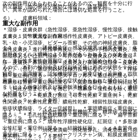
次の副作用があらわれることがあるので、観察を十分に行
前立腺癌（他の療法が無効な場合）、陰茎硬結。
い、異常が認められた場合には適切な処置を行うこと。
６）． 皮膚科領域：
重大な副作用
＊湿疹・皮膚炎群（急性湿疹、亜急性湿疹、慢性湿疹、接触
皮膚炎、貨幣状湿疹、自家感作性皮膚炎、アトピー皮膚炎、
１１．１． 重大な副作用
乳・幼・小児湿疹、ビダール苔癬、その他の神経皮膚炎、脂
１１．１．１． 誘発感染症、感染症増悪（頻度不明）：Ｂ
漏性皮膚炎、進行性指掌角皮症、その他の手指の皮膚炎、陰
型肝炎ウイルス増殖による肝炎があらわれることがある。ま
部湿疹あるいは肛門湿疹、耳介湿疹・皮膚炎及び外耳道湿
た、進行性多巣性白質脳症（ＰＭＬ）が認められることがあ
疹・皮膚炎、鼻前庭湿疹・皮膚炎及び鼻翼周辺湿疹・皮膚炎
るので、本剤の投与中及び投与終了後は患者の状態を十分に
など）（但し、重症例以外は極力投与しないこと）、＊痒疹
観察し、意識障害、認知機能障害、麻痺症状（片麻痺、四肢
群＜重症例に限る＞（小児ストロフルス＜重症例に限る＞、
麻痺）、構音障害、失語等の症状があらわれた場合には、Ｍ
蕁麻疹様苔癬＜重症例に限る＞、固定蕁麻疹＜重症例に限る
ＲＩによる画像診断及び脳脊髄液検査を行うとともに、適切
＞（局注が望ましい）を含む）、蕁麻疹＜慢性例を除く重症
な処置を行うこと〔８．１．３、８．２、９．１．１、９．
例に限る＞、＊乾癬及び類症［尋常性乾癬＜重症例＞、乾癬
１．２、９．１．９参照〕。
性関節炎、乾癬性紅皮症、膿疱性乾癬、稽留性肢端皮膚炎、
疱疹状膿痂疹、ライター症候群］、＊掌蹠膿疱症＜重症例に
１１．１．２． 続発性副腎皮質機能不全、糖尿病（頻度不
限る＞、＊毛孔性紅色粃糠疹＜重症例に限る＞、＊扁平苔癬
明）〔９．１．３参照〕。
＜重症例に限る＞、成年性浮腫性硬化症、紅斑症（＊多形滲
出性紅斑＜重症例に限る＞、結節性紅斑）、ＩｇＡ血管炎＜
１１．１．３． 消化管潰瘍、消化管穿孔、消化管出血（頻
重症例に限る＞、ウェーバークリスチャン病、粘膜皮膚眼症
度不明）〔９．１．１参照〕。