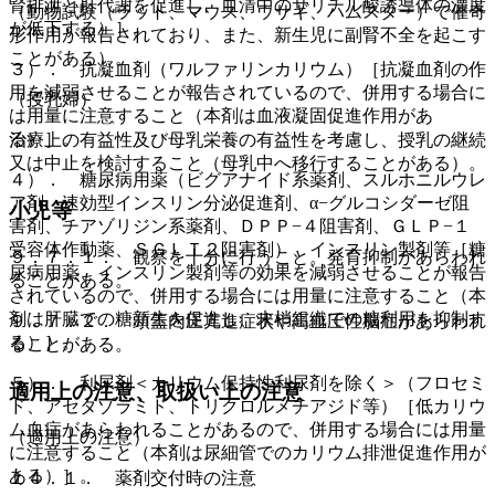
腎排泄と肝代謝を促進し、血清中のサリチル酸誘導体の濃度
（動物試験（ラット、マウス、ウサギ、ハムスター）で催奇
が低下する）］。
形作用が報告されており、また、新生児に副腎不全を起こす
ことがある）。
３）． 抗凝血剤（ワルファリンカリウム）［抗凝血剤の作
用を減弱させることが報告されているので、併用する場合に
（授乳婦）
は用量に注意すること（本剤は血液凝固促進作用があ
る）］。
治療上の有益性及び母乳栄養の有益性を考慮し、授乳の継続
又は中止を検討すること（母乳中へ移行することがある）。
４）． 糖尿病用薬（ビグアナイド系薬剤、スルホニルウレ
ア剤、速効型インスリン分泌促進剤、α−グルコシダーゼ阻
小児等
害剤、チアゾリジン系薬剤、ＤＰＰ−４阻害剤、ＧＬＰ−１
受容体作動薬、ＳＧＬＴ２阻害剤）、インスリン製剤等［糖
９．７．１． 観察を十分に行うこと。発育抑制があらわれ
尿病用薬、インスリン製剤等の効果を減弱させることが報告
ることがある。
されているので、併用する場合には用量に注意すること（本
剤は肝臓での糖新生を促進し、末梢組織での糖利用を抑制す
９．７．２． 頭蓋内圧亢進症状や高血圧性脳症があらわれ
る）］。
ることがある。
５）． 利尿剤＜カリウム保持性利尿剤を除く＞（フロセミ
適用上の注意、取扱い上の注意
ド、アセタゾラミド、トリクロルメチアジド等）［低カリウ
ム血症があらわれることがあるので、併用する場合には用量
（適用上の注意）
に注意すること（本剤は尿細管でのカリウム排泄促進作用が
ある）］。
１４．１． 薬剤交付時の注意