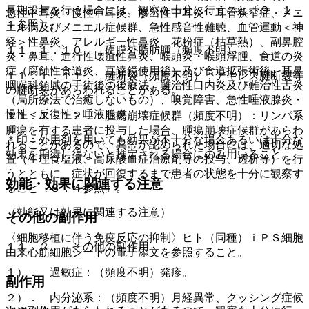
長期投与を行う場合には、観察を十分に行うこと〔９．１．
急性中耳炎・慢性中耳炎、滲出性中耳炎・耳管狭窄症、メニ
１参照〕。
エル病及びメニエル症候群、急性感音性難聴、血管運動＜神
経＞性鼻炎、アレルギー性鼻炎、花粉症（枯草熱）、副鼻腔
１１．１．１０． 硬膜外脂肪腫（頻度不明）。
炎・鼻茸、進行性壊疽性鼻炎、喉頭炎・喉頭浮腫、食道の炎
症（腐蝕性食道炎、直達鏡使用後）及び食道拡張術後、耳鼻
１１．１．１１． 腱断裂（頻度不明）：アキレス腱断裂等
咽喉科領域の手術後の後療法、難治性口内炎及び難治性舌炎
の腱断裂があらわれることがある。
（局所療法で治癒しないもの）、嗅覚障害、急性唾液腺炎・
慢性＜反復性＞唾液腺炎。
１１．１．１２． 腫瘍崩壊症候群（頻度不明）：リンパ系
腫瘍を有する患者に投与した場合、腫瘍崩壊症候群があらわ
＊印：外用剤を用いても効果が不十分な場合あるいは十分な
れることがあるので、異常が認められた場合には、適切な処
効果を期待し得ないと推定される場合にのみ用いること。
置（生理食塩液、高尿酸血症治療剤等の投与、透析等）を行
うとともに、症状が回復するまで患者の状態を十分に観察す
効能・効果に関連する注意
ること〔８．４参照〕。
（効能又は効果に関連する注意）
その他の副作用
〈細胞移植に伴う免疫反応の抑制〉ヒト（同種）ｉＰＳ細胞
１１．２． その他の副作用
由来心筋細胞シートの電子添文を参照すること。
１）． 過敏症：（頻度不明）発疹。
副作用
２）． 内分泌系：（頻度不明）月経異常、クッシング症候