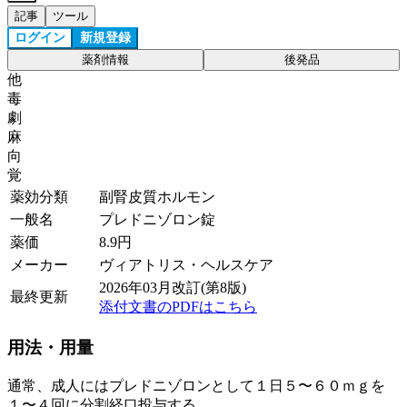
記事
ツール
ログイン
新規登録
薬剤情報
後発品
他
毒
劇
麻
向
覚
薬効分類
副腎皮質ホルモン
一般名
プレドニゾロン錠
薬価
8.9
円
メーカー
ヴィアトリス・ヘルスケア
2026年03月改訂(第8版)
最終更新
添付文書のPDFはこちら
用法・用量
通常、成人にはプレドニゾロンとして１日５〜６０ｍｇを
１〜４回に分割経口投与する。