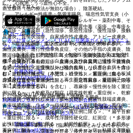
E． 心疾患：うっ血性心不全。
ではありません。
前立腺癌（他の療法が無効な場合）、陰茎硬結。
F． アレルギー性疾患：気管支喘息、喘息性気管支炎（小
６）． 皮膚科領域：
児喘息性気管支炎を含む）、薬剤アレルギー・薬剤中毒、そ
の他の化学物質アレルギー・化学物質中毒（薬疹、中毒疹を
＊湿疹・皮膚炎群（急性湿疹、亜急性湿疹、慢性湿疹、接触
含む）、血清病。
ホーム
ノート
皮膚炎、貨幣状湿疹、自家感作性皮膚炎、アトピー皮膚炎、
表・計算
レジメン
CTCAE
抗菌薬ガイド
ERマニュ
乳・幼・小児湿疹、ビダール苔癬、その他の神経皮膚炎、脂
G． 重症感染症：重症感染症（化学療法と併用する）。
アル
薬剤情報
ポスト
漏性皮膚炎、進行性指掌角皮症、その他の手指の皮膚炎、陰
H． 血液疾患：溶血性貧血（免疫性溶血性貧血又は免疫性
部湿疹あるいは肛門湿疹、耳介湿疹・皮膚炎及び外耳道湿
新規登録
機序の疑われるもの）、白血病（急性白血病、慢性骨髄性白
疹・皮膚炎、鼻前庭湿疹・皮膚炎及び鼻翼周辺湿疹・皮膚炎
ログイン
血病の急性転化、慢性リンパ性白血病）（皮膚白血病を含
など）（但し、重症例以外は極力投与しないこと）、＊痒疹
監修医師一覧
む）、顆粒球減少症（本態性、続発性）、紫斑病（血小板減
群＜重症例に限る＞（小児ストロフルス＜重症例に限る＞、
UpToDate特別割引
少性及び血小板非減少性）、再生不良性貧血、凝固因子の障
蕁麻疹様苔癬＜重症例に限る＞、固定蕁麻疹＜重症例に限る
運営会社
害による出血性素因。
＞（局注が望ましい）を含む）、蕁麻疹＜慢性例を除く重症
例に限る＞、＊乾癬及び類症［尋常性乾癬＜重症例＞、乾癬
© 2021 HOKUTO Inc. All rights reserved.
I． 消化器疾患：限局性腸炎、潰瘍性大腸炎。
性関節炎、乾癬性紅皮症、膿疱性乾癬、稽留性肢端皮膚炎、
利用規約
プライバシーポリシー
お問い合わせ
疱疹状膿痂疹、ライター症候群］、＊掌蹠膿疱症＜重症例に
ホーム
表・計算
レジメン
CTCAE
抗菌薬ガイド
J． 重症消耗性疾患：重症消耗性疾患の全身状態の改善
限る＞、＊毛孔性紅色粃糠疹＜重症例に限る＞、＊扁平苔癬
ERマニュアル
薬剤情報
ポスト
（癌末期、スプルーを含む）。
＜重症例に限る＞、成年性浮腫性硬化症、紅斑症（＊多形滲
監修医師一覧
出性紅斑＜重症例に限る＞、結節性紅斑）、ＩｇＡ血管炎＜
K． 肝疾患：劇症肝炎（臨床的に重症とみなされるものを
UpToDate特別割引
重症例に限る＞、ウェーバークリスチャン病、粘膜皮膚眼症
含む）、胆汁うっ滞型急性肝炎、慢性肝炎＜難治性＞（活動