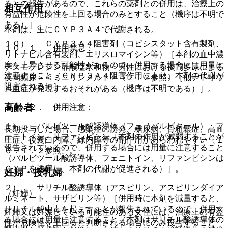
るとの報告があるので、これらの薬剤との併用は、治療上の
相互作用
有益性が危険性を上回る場合のみとすること（機序は不明で
ある）］。
本剤は、主にＣＹＰ３Ａ４で代謝される。
１０）． ＣＹＰ３Ａ４阻害剤（コビシスタット含有製剤、
１０．１． 併用禁忌：
リトナビル含有製剤、エリスロマイシン等）［本剤の血中濃
度を上昇させる可能性があるので、併用する場合には用量に
デスモプレシン酢酸塩水和物＜男性における夜間多尿による
注意すること（ＣＹＰ３Ａ４阻害作用により、本剤の代謝が
夜間頻尿＞＜ミニリンメルト＞〔２．２参照〕［低ナトリウ
阻害される）］。
ム血症が発現するおそれがある（機序は不明である）］。
高齢者
１０．２． 併用注意：
１）． バルビツール酸誘導体（フェノバルビタール）、フ
長期投与した場合、感染症の誘発、糖尿病、骨粗鬆症、高血
ェニトイン、リファンピシン［本剤の作用が減弱することが
圧症、後嚢白内障、緑内障等の副作用があらわれやすい〔１
報告されているので、併用する場合には用量に注意すること
６．１．２参照〕。
（バルビツール酸誘導体、フェニトイン、リファンピシンは
ＣＹＰを誘導し、本剤の代謝が促進される）］。
妊婦・授乳婦
２）． サリチル酸誘導体（アスピリン、アスピリンダイア
（妊婦）
ルミネート、サザピリン等）［併用時に本剤を減量すると、
サリチル酸中毒を起こすことが報告されているので、併用す
妊婦又は妊娠している可能性のある女性には、治療上の有益
る場合には用量に注意すること（本剤はサリチル酸誘導体の
性が危険性を上回ると判断される場合にのみ投与すること