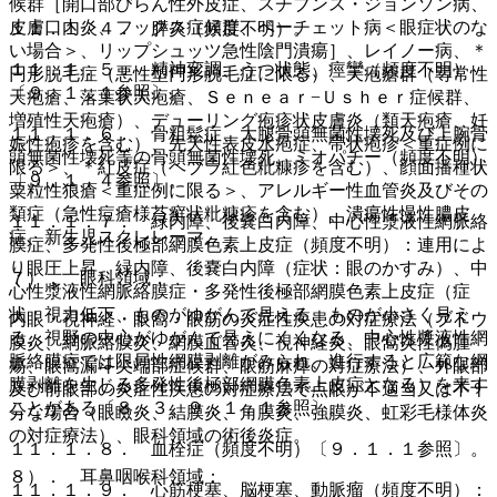
候群［開口部びらん性外皮症、スチブンス・ジョンソン病、
皮膚口内炎、フックス症候群、ベーチェット病＜眼症状のな
１１．１．４． 膵炎（頻度不明）。
い場合＞、リップシュッツ急性陰門潰瘍］、レイノー病、＊
１１．１．５． 精神変調、うつ状態、痙攣（頻度不明）
円形脱毛症（悪性型円形脱毛症に限る）、天疱瘡群（尋常性
〔９．１．１参照〕。
天疱瘡、落葉状天疱瘡、Ｓｅｎｅａｒ−Ｕｓｈｅｒ症候群、
増殖性天疱瘡）、デューリング疱疹状皮膚炎（類天疱瘡、妊
１１．１．６． 骨粗鬆症、大腿骨頭無菌性壊死及び上腕骨
娠性疱疹を含む）、先天性表皮水疱症、帯状疱疹＜重症例に
頭無菌性壊死等の骨頭無菌性壊死、ミオパチー（頻度不明）
限る＞、＊紅皮症（ヘブラ紅色粃糠疹を含む）、顔面播種状
〔９．１．４参照〕。
粟粒性狼瘡＜重症例に限る＞、アレルギー性血管炎及びその
類症（急性痘瘡様苔癬状粃糠疹を含む）、潰瘍性慢性膿皮
１１．１．７． 緑内障、後嚢白内障、中心性漿液性網脈絡
症、新生児スクレレーマ。
膜症、多発性後極部網膜色素上皮症（頻度不明）：連用によ
り眼圧上昇、緑内障、後嚢白内障（症状：眼のかすみ）、中
７）． 眼科領域：
心性漿液性網脈絡膜症・多発性後極部網膜色素上皮症（症
状：視力低下、ものがゆがんで見える、ものが小さく見え
内眼・視神経・眼窩・眼筋の炎症性疾患の対症療法（ブドウ
る、視野の中心がゆがんで見えにくくなる、中心性漿液性網
膜炎、網脈絡膜炎、網膜血管炎、視神経炎、眼窩炎性偽腫
脈絡膜症では限局性網膜剥離がみられ、進行すると広範な網
瘍、眼窩漏斗尖端部症候群、眼筋麻痺の対症療法）、外眼部
膜剥離を生じる多発性後極部網膜色素上皮症となる）を来す
及び前眼部の炎症性疾患の対症療法で点眼が不適当又は不十
ことがある〔８．３、９．１．１参照〕。
分な場合（眼瞼炎、結膜炎、角膜炎、強膜炎、虹彩毛様体炎
の対症療法）、眼科領域の術後炎症。
１１．１．８． 血栓症（頻度不明）〔９．１．１参照〕。
８）． 耳鼻咽喉科領域：
１１．１．９． 心筋梗塞、脳梗塞、動脈瘤（頻度不明）：