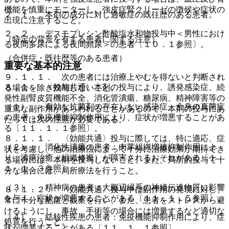
機能を慎重にモニターし、強皮症腎クリーゼの徴候や症状の
２．１． 本剤の成分に対し過敏症の既往歴のある患者。
出現に注意すること。
２．２． デスモプレシン酢酸塩水和物投与中＜男性におけ
（特定の背景を有する患者に関する注意）
る夜間多尿による夜間頻尿＞の患者〔１０．１参照〕。
（合併症・既往歴等のある患者）
重要な基本的注意
９．１．１． 次の患者には治療上やむを得ないと判断され
８．１． 〈効能共通〉本剤の投与により、誘発感染症、続
る場合を除き投与しないこと。
発性副腎皮質機能不全、消化管潰瘍、糖尿病、精神障害等の
（１）． 有効な抗菌剤の存在しない感染症、全身の真菌症
重篤な副作用があらわれることがあるので、本剤の投与にあ
の患者：免疫機能抑制作用により、症状が増悪することがあ
たっては次の注意が必要である。
る〔１１．１．１参照〕。
８．１．１． 〈効能共通〉投与に際しては、特に適応、症
（２）． 消化性潰瘍の患者：肉芽組織増殖抑制作用によ
状を考慮し、他の治療法によって十分に治療効果が期待でき
り、潰瘍治癒（組織修復）が障害されるおそれがある〔１
る場合には、本剤を投与しないこと。また、局所的投与で十
１．１．３参照〕。
分な場合には、局所療法を行うこと。
（３）． 精神病の患者：大脳辺縁系の神経伝達物質に影響
８．１．２． 〈効能共通〉投与中は副作用の発現に対し、
を与え、症状が増悪することがある〔１１．１．５参照〕。
常に十分な配慮と観察を行い、また、患者をストレスから避
けるようにし、事故、手術等の場合には増量するなど適切な
（４）． 結核性疾患の患者：免疫機能抑制作用により、症
処置を行うこと。
状が増悪することがある〔１１．１．１参照〕。