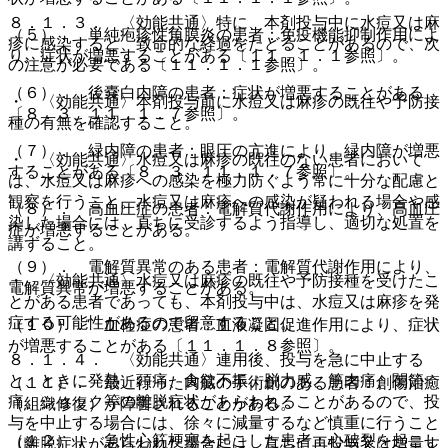
８．１．３． 〈効能共通〉特に、本剤投与中に水痘又は麻
（５）． 単純疱疹性角膜炎の患者：免疫機能抑制作用によ
疹に感染すると、致命的な経過をたどることがあるので、次
り、症状が増悪することがある〔１１．１．１参照〕。
の注意が必要である〔１１．１．１参照〕。
（６）． 後嚢白内障の患者：症状が増悪することがある
・ 〈効能共通〉本剤投与前に水痘又は麻疹の既往や予防接
〔８．３、１１．１．７参照〕。
種の有無を確認すること。
（７）． 緑内障の患者：眼圧の亢進により、緑内障が増悪
・ 〈効能共通〉水痘又は麻疹の既往のない患者において
することがある〔８．３、１１．１．７参照〕。
は、水痘又は麻疹への感染を極力防ぐよう常に十分な配慮と
観察を行うこと。水痘又は麻疹への感染が疑われる場合や感
（８）． 高血圧症の患者：電解質代謝作用により、高血圧
染した場合には、直ちに受診するよう指導し、適切な処置を
症が増悪することがある。
講ずること。
（９）． 電解質異常のある患者：電解質代謝作用により、
・ 〈効能共通〉水痘又は麻疹の既往や予防接種を受けたこ
電解質異常が増悪することがある。
とがある患者であっても、本剤投与中は、水痘又は麻疹を発
症する可能性があるので留意すること。
（１０）． 血栓症の患者：血液凝固促進作用により、症状
が増悪することがある〔１１．１．８参照〕。
８．１．４． 〈効能共通〉連用後、投与を急に中止する
と、ときに発熱、頭痛、食欲不振、脱力感、筋肉痛、関節
（１１）． 最近行った内臓の手術創のある患者：創傷治癒
痛、ショック等の離脱症状があらわれることがあるので、投
（組織修復）が障害されることがある。
与を中止する場合には、徐々に減量するなど慎重に行うこと
（１２）． 急性心筋梗塞を起こした患者：心破裂を起こし
（離脱症状があらわれた場合には、直ちに再投与又は増量す