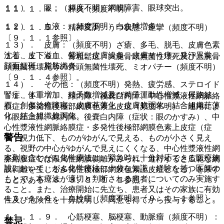
１１）． 眼：（頻度不明）網膜障害、眼球突出。
１１．１．４． 膵炎（頻度不明）。
１２）． 血液：（頻度不明）白血球増多。
１１．１．５． 精神変調、うつ状態、痙攣（頻度不明）
〔９．１．１参照〕。
１３）． 皮膚：（頻度不明）ざ瘡、多毛、脱毛、皮膚色素
沈着、皮下溢血、紫斑、皮膚線条、皮膚そう痒、発汗異常、
１１．１．６． 骨粗鬆症、大腿骨頭無菌性壊死及び上腕骨
顔面紅斑、脂肪織炎。
頭無菌性壊死等の骨頭無菌性壊死、ミオパチー（頻度不明）
〔９．１．４参照〕。
１４）． その他：（頻度不明）発熱、疲労感、ステロイド
腎症、体重増加、精子数増減及び精子運動性増減、尿路結
１１．１．７． 緑内障、後嚢白内障、中心性漿液性網脈絡
石、創傷治癒障害、皮膚菲薄化・皮膚脆弱化・結合組織菲薄
膜症、多発性後極部網膜色素上皮症（頻度不明）：連用によ
化・結合組織脆弱化。
り眼圧上昇、緑内障、後嚢白内障（症状：眼のかすみ）、中
心性漿液性網脈絡膜症・多発性後極部網膜色素上皮症（症
警告
状：視力低下、ものがゆがんで見える、ものが小さく見え
る、視野の中心がゆがんで見えにくくなる、中心性漿液性網
本剤を含むがん化学療法は、緊急時に十分対応できる医療施
脈絡膜症では限局性網膜剥離がみられ、進行すると広範な網
設において、がん化学療法に十分な知識・経験を持つ医師の
膜剥離を生じる多発性後極部網膜色素上皮症となる）を来す
もとで、本療法が適切と判断される患者についてのみ実施す
ことがある〔８．３、９．１．１参照〕。
ること。また、治療開始に先立ち、患者又はその家族に有効
１１．１．８． 血栓症（頻度不明）〔９．１．１参照〕。
性及び危険性を十分説明し、同意を得てから投与すること。
１１．１．９． 心筋梗塞、脳梗塞、動脈瘤（頻度不明）：
禁忌