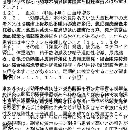
（離脱症状があらわれた場合には、直ちに再投与又は増量す
１１）． 眼：（頻度不明）網膜障害、眼球突出。
ること）。
１２）． 血液：（頻度不明）白血球増多。
８．２． 〈効能共通〉本剤の長期あるいは大量投与中の患
１３）． 皮膚：（頻度不明）ざ瘡、多毛、脱毛、皮膚色素
者、又は投与中止後６ヵ月以内の患者では、免疫機能が低下
沈着、皮下溢血、紫斑、皮膚線条、皮膚そう痒、発汗異常、
していることがあり、生ワクチンの接種により、ワクチン由
顔面紅斑、脂肪織炎。
来の感染を増強又は持続させるおそれがあるので、これらの
患者には生ワクチンを接種しないこと〔１１．１．１参
１４）． その他：（頻度不明）発熱、疲労感、ステロイド
照〕。
腎症、体重増加、精子数増減及び精子運動性増減、尿路結
石、創傷治癒障害、皮膚菲薄化・皮膚脆弱化・結合組織菲薄
８．３． 〈効能共通〉連用により眼圧上昇、緑内障、後嚢
化・結合組織脆弱化。
白内障、中心性漿液性網脈絡膜症・多発性後極部網膜色素上
皮症を来すことがあるので、定期的に検査をすることが望ま
警告
しい〔９．１．１、１１．１．７参照〕。
８．４． 〈効能共通〉リンパ系腫瘍を有する患者に投与し
本剤を含むがん化学療法は、緊急時に十分対応できる医療施
た場合に腫瘍崩壊症候群があらわれることがあるので、血清
設において、がん化学療法に十分な知識・経験を持つ医師の
中電解質濃度及び腎機能検査を行うなど、患者の状態を十分
もとで、本療法が適切と判断される患者についてのみ実施す
に観察すること〔１１．１．１２参照〕。
ること。また、治療開始に先立ち、患者又はその家族に有効
性及び危険性を十分説明し、同意を得てから投与すること。
８．５． 〈強皮症〉強皮症患者における強皮症腎クリーゼ
の発現率は、副腎皮質ホルモン剤投与患者で高いとの報告が
禁忌
あるので、本剤を強皮症患者に投与する場合は、血圧及び腎