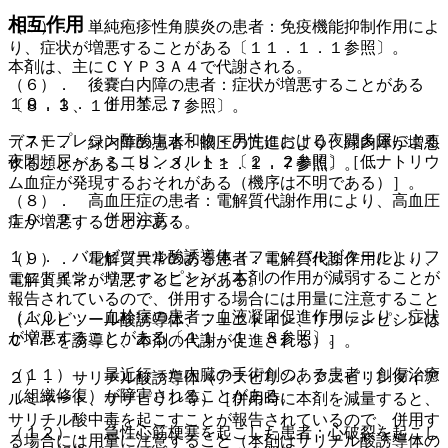
相互作用
（５）． 単純疱疹性角膜炎の患者：免疫機能抑制作用によ
り、症状が増悪することがある〔１１．１．１参照〕。
本剤は、主にＣＹＰ３Ａ４で代謝される。
（６）． 後嚢白内障の患者：症状が増悪することがある
１０．１． 併用禁忌：
〔８．３、１１．１．７参照〕。
デスモプレシン酢酸塩水和物＜男性における夜間多尿による
（７）． 緑内障の患者：眼圧の亢進により、緑内障が増悪
夜間頻尿＞＜ミニリンメルト＞〔２．２参照〕［低ナトリウ
することがある〔８．３、１１．１．７参照〕。
ム血症が発現するおそれがある（機序は不明である）］。
（８）． 高血圧症の患者：電解質代謝作用により、高血圧
１０．２． 併用注意：
症が増悪することがある。
１）． バルビツール酸誘導体（フェノバルビタール）、フ
（９）． 電解質異常のある患者：電解質代謝作用により、
ェニトイン、リファンピシン［本剤の作用が減弱することが
電解質異常が増悪することがある。
報告されているので、併用する場合には用量に注意すること
（１０）． 血栓症の患者：血液凝固促進作用により、症状
（バルビツール酸誘導体、フェニトイン、リファンピシンは
が増悪することがある〔１１．１．８参照〕。
ＣＹＰを誘導し、本剤の代謝が促進される）］。
（１１）． 最近行った内臓の手術創のある患者：創傷治癒
２）． サリチル酸誘導体（アスピリン、アスピリンダイア
（組織修復）が障害されることがある。
ルミネート、サザピリン等）［併用時に本剤を減量すると、
サリチル酸中毒を起こすことが報告されているので、併用す
（１２）． 急性心筋梗塞を起こした患者：心破裂を起こし
る場合には用量に注意すること（本剤はサリチル酸誘導体の