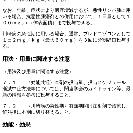
なお、年齢、症状により適宜増減するが、悪性リンパ腫に用
いる場合、抗悪性腫瘍剤との併用において、１日量として１
００ｍｇ／u（体表面積）まで投与できる。
川崎病の急性期に用いる場合、通常、プレドニゾロンとして
１日２ｍｇ／ｋｇ（最大６０ｍｇ）を３回に分割経口投与す
る。
用法・用量に関連する注意
（用法及び用量に関連する注意）
７．１． 〈効能共通〉本剤の投与量、投与スケジュール、
漸減中止方法等については、関連学会のガイドライン等、最
新の情報を参考に投与すること。
７．２． 〈川崎病の急性期〉有熱期間は注射剤で治療し、
解熱後に本剤に切り替えること。
効能・効果