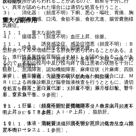
次の副作用があらわれることがあるので、観察を十分に行
群様症状。
い、異常が認められた場合には適切な処置を行うこと。
３）． 消化器：（頻度不明）下痢、悪心・嘔吐、胃痛、胸
やけ、腹部膨満感、口渇、食欲不振、食欲亢進、腸管嚢胞様
重大な副作用
気腫症。
１１．１． 重大な副作用
４）． 循環器：（頻度不明）血圧上昇、徐脈。
１１．１．１． 誘発感染症、感染症増悪（頻度不明）：Ｂ
５）． 呼吸器：（頻度不明）縦隔気腫。
型肝炎ウイルス増殖による肝炎があらわれることがある。ま
た、進行性多巣性白質脳症（ＰＭＬ）が認められることがあ
６）． 精神神経系：（頻度不明）多幸症、不眠、頭痛、め
るので、本剤の投与中及び投与終了後は患者の状態を十分に
まい、易刺激性。
観察し、意識障害、認知機能障害、麻痺症状（片麻痺、四肢
麻痺）、構音障害、失語等の症状があらわれた場合には、Ｍ
７）． 筋・骨格：（頻度不明）筋肉痛、関節痛。
ＲＩによる画像診断及び脳脊髄液検査を行うとともに、適切
８）． 脂質・蛋白質代謝：（頻度不明）満月様顔貌、野牛
な処置を行うこと〔８．１．３、８．２、９．１．１、９．
肩、窒素負平衡。
１．２、９．１．９参照〕。
９）． 肝臓：（頻度不明）肝機能障害（ＡＳＴ上昇、ＡＬ
１１．１．２． 続発性副腎皮質機能不全、糖尿病（頻度不
Ｔ上昇、γ−ＧＴＰ上昇、Ａｌ−Ｐ上昇）、脂肪肝。
明）〔９．１．３参照〕。
１０）． 体液・電解質：（頻度不明）浮腫、低カリウム性
１１．１．３． 消化管潰瘍、消化管穿孔、消化管出血（頻
アルカローシス。
度不明）〔９．１．１参照〕。