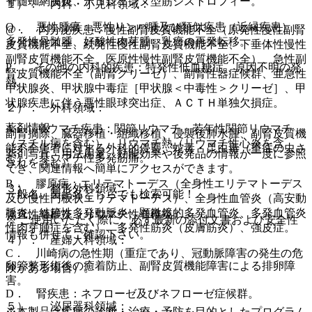
脊髄蜘網膜炎、デュシェンヌ型筋ジストロフィー。
１）． 内科・小児科領域：
O． 悪性腫瘍：悪性リンパ腫及び類似疾患（近縁疾患）、
@． 内分泌疾患：慢性副腎皮質機能不全（原発性慢性副腎
多発性骨髄腫、好酸性肉芽腫、乳癌の再発転移。
皮質機能不全、続発性慢性副腎皮質機能不全、下垂体性慢性
副腎皮質機能不全、医原性慢性副腎皮質機能不全）、急性副
P． その他の内科的疾患：特発性低血糖症、原因不明の発
腎皮質機能不全（副腎クリーゼ）、副腎性器症候群、亜急性
熱。
甲状腺炎、甲状腺中毒症［甲状腺＜中毒性＞クリーゼ］、甲
状腺疾患に伴う悪性眼球突出症、ＡＣＴＨ単独欠損症。
２）． 外科領域：
薬剤情報
A． リウマチ疾患：関節リウマチ、若年性関節リウマチ
副腎摘除、臓器移植・組織移植、侵襲後肺水腫、副腎皮質機
（スチル病を含む）、リウマチ熱（リウマチ性心炎を含
能不全患者に対する外科的侵襲、蛇毒・昆虫毒（重症の虫さ
薬剤写真、用法用量、効能効果や後発品の情報が一度に参照
む）、リウマチ性多発筋痛。
されを含む）。
でき、関連情報へ簡単にアクセスができます。
B． 膠原病：エリテマトーデス（全身性エリテマトーデス
３）． 整形外科領域：
一般名、製品名どちらでも検索可能！
及び慢性円板状エリテマトーデス）、全身性血管炎（高安動
脈炎、結節性多発動脈炎、顕微鏡的多発血管炎、多発血管炎
強直性脊椎炎（リウマチ性脊椎炎）。
※ ご使用いただく際に、必ず最新の添付文書および安全性
性肉芽腫症を含む）、多発性筋炎（皮膚筋炎）、強皮症。
情報も併せてご確認下さい。
４）． 産婦人科領域：
C． 川崎病の急性期（重症であり、冠動脈障害の発生の危
卵管整形術後の癒着防止、副腎皮質機能障害による排卵障
険がある場合）。
害。
D． 腎疾患：ネフローゼ及びネフローゼ症候群。
５）． 泌尿器科領域：
※本製品は疾病の診断・治療・予防を目的としたプログラム