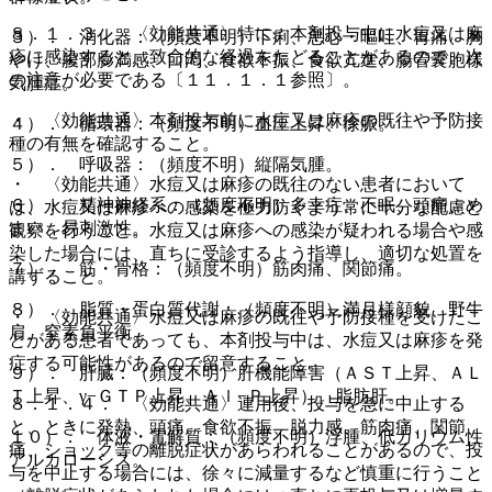
８．１．３． 〈効能共通〉特に、本剤投与中に水痘又は麻
３）． 消化器：（頻度不明）下痢、悪心・嘔吐、胃痛、胸
疹に感染すると、致命的な経過をたどることがあるので、次
やけ、腹部膨満感、口渇、食欲不振、食欲亢進、腸管嚢胞様
の注意が必要である〔１１．１．１参照〕。
気腫症。
・ 〈効能共通〉本剤投与前に水痘又は麻疹の既往や予防接
４）． 循環器：（頻度不明）血圧上昇、徐脈。
種の有無を確認すること。
５）． 呼吸器：（頻度不明）縦隔気腫。
・ 〈効能共通〉水痘又は麻疹の既往のない患者において
６）． 精神神経系：（頻度不明）多幸症、不眠、頭痛、め
は、水痘又は麻疹への感染を極力防ぐよう常に十分な配慮と
まい、易刺激性。
観察を行うこと。水痘又は麻疹への感染が疑われる場合や感
染した場合には、直ちに受診するよう指導し、適切な処置を
７）． 筋・骨格：（頻度不明）筋肉痛、関節痛。
講ずること。
８）． 脂質・蛋白質代謝：（頻度不明）満月様顔貌、野牛
・ 〈効能共通〉水痘又は麻疹の既往や予防接種を受けたこ
肩、窒素負平衡。
とがある患者であっても、本剤投与中は、水痘又は麻疹を発
症する可能性があるので留意すること。
９）． 肝臓：（頻度不明）肝機能障害（ＡＳＴ上昇、ＡＬ
Ｔ上昇、γ−ＧＴＰ上昇、Ａｌ−Ｐ上昇）、脂肪肝。
８．１．４． 〈効能共通〉連用後、投与を急に中止する
と、ときに発熱、頭痛、食欲不振、脱力感、筋肉痛、関節
１０）． 体液・電解質：（頻度不明）浮腫、低カリウム性
痛、ショック等の離脱症状があらわれることがあるので、投
アルカローシス。
与を中止する場合には、徐々に減量するなど慎重に行うこと