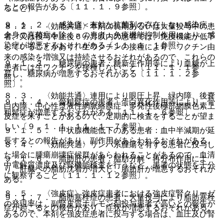
たとの報告がある〔１１．１．９参照〕。
ること）。
９．１．２． 感染症＜有効な抗菌剤の存在しない感染症・
８．２． 〈効能共通〉本剤の長期あるいは大量投与中の患
全身の真菌症を除く＞の患者：免疫機能抑制作用により、感
者、又は投与中止後６ヵ月以内の患者では、免疫機能が低下
染症が増悪するおそれがある〔１１．１．１参照〕。
していることがあり、生ワクチンの接種により、ワクチン由
来の感染を増強又は持続させるおそれがあるので、これらの
９．１．３． 糖尿病の患者：糖新生作用等により血糖が上
患者には生ワクチンを接種しないこと〔１１．１．１参
昇し、糖尿病が増悪するおそれがある〔１１．１．２参
照〕。
照〕。
８．３． 〈効能共通〉連用により眼圧上昇、緑内障、後嚢
９．１．４． 骨粗鬆症の患者：蛋白異化作用等により、骨
白内障、中心性漿液性網脈絡膜症・多発性後極部網膜色素上
粗鬆症が増悪するおそれがある〔１１．１．６参照〕。
皮症を来すことがあるので、定期的に検査をすることが望ま
しい〔９．１．１、１１．１．７参照〕。
９．１．５． 甲状腺機能低下のある患者：血中半減期が延
長するとの報告があり、副作用があらわれるおそれがある。
８．４． 〈効能共通〉リンパ系腫瘍を有する患者に投与し
た場合に腫瘍崩壊症候群があらわれることがあるので、血清
９．１．６． 脂肪肝の患者：脂肪分解・再分布作用によ
中電解質濃度及び腎機能検査を行うなど、患者の状態を十分
り、肝臓への脂肪沈着が増大し、脂肪肝が増悪するおそれが
に観察すること〔１１．１．１２参照〕。
ある。
８．５． 〈強皮症〉強皮症患者における強皮症腎クリーゼ
９．１．７． 脂肪塞栓症の患者：大量投与により脂肪塞栓
の発現率は、副腎皮質ホルモン剤投与患者で高いとの報告が
症が起こるとの報告があり、症状が増悪するおそれがある。
あるので、本剤を強皮症患者に投与する場合は、血圧及び腎