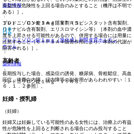
薬剤情報
有益性が危険性を上回る場合のみとすること（機序は不明で
ある）］。
プレドニゾロン錠１ｍｇ「ＶＴＲＳ」
１０）． ＣＹＰ３Ａ４阻害剤（コビシスタット含有製剤、
リトナビル含有製剤、エリスロマイシン等）［本剤の血中濃
度を上昇させる可能性があるので、併用する場合には用量に
プレドニゾロン錠１ｍｇ（旭化成）
副腎皮質ホルモン
注意すること（ＣＹＰ３Ａ４阻害作用により、本剤の代謝が
ホーム
阻害される）］。
高齢者
薬剤情報
長期投与した場合、感染症の誘発、糖尿病、骨粗鬆症、高血
圧症、後嚢白内障、緑内障等の副作用があらわれやすい〔１
プレドニゾロン錠１ｍｇ「ＶＴＲＳ」
６．１．２参照〕。
妊婦・授乳婦
（妊婦）
妊婦又は妊娠している可能性のある女性には、治療上の有益
性が危険性を上回ると判断される場合にのみ投与すること