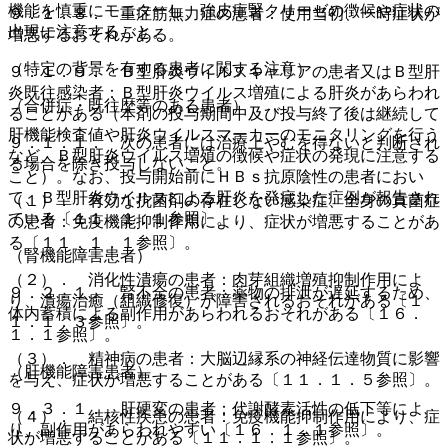
機能を慎重にモニターし、強皮症腎クリーゼの徴候や症状の
９．１．８． 重症筋無力症の患者：使用当初、一時症状が
出現に注意すること。
増悪するおそれがある。
（特定の背景を有する患者に関する注意）
９．１．９． Ｂ型肝炎ウイルスキャリアの患者又はＢ型肝
炎既往感染者：Ｂ型肝炎ウイルス増殖による肝炎があらわれ
（合併症・既往歴等のある患者）
ることがある（本剤の投与期間中及び投与終了後は継続して
肝機能検査値や肝炎ウイルスマーカーのモニタリングを行う
９．１．１． 次の患者には治療上やむを得ないと判断され
など、Ｂ型肝炎ウイルス増殖の徴候や症状の発現に注意する
る場合を除き投与しないこと。
こと）。なお、投与開始前にＨＢｓ抗原陰性の患者におい
て、Ｂ型肝炎ウイルスによる肝炎を発症した症例が報告され
（１）． 有効な抗菌剤の存在しない感染症、全身の真菌症
ている〔１１．１．１参照〕。
の患者：免疫機能抑制作用により、症状が増悪することがあ
る〔１１．１．１参照〕。
（腎機能障害患者）
（２）． 消化性潰瘍の患者：肉芽組織増殖抑制作用によ
９．２．１． 腎不全の患者：薬物の排泄が遅延するため、
り、潰瘍治癒（組織修復）が障害されるおそれがある〔１
体内蓄積による副作用があらわれるおそれがある〔１６．
１．１．３参照〕。
１．１参照〕。
（３）． 精神病の患者：大脳辺縁系の神経伝達物質に影響
（肝機能障害患者）
を与え、症状が増悪することがある〔１１．１．５参照〕。
９．３．１． 肝硬変の患者：代謝酵素活性の低下等によ
（４）． 結核性疾患の患者：免疫機能抑制作用により、症
り、副作用があらわれやすい〔１６．１．１参照〕。
状が増悪することがある〔１１．１．１参照〕。