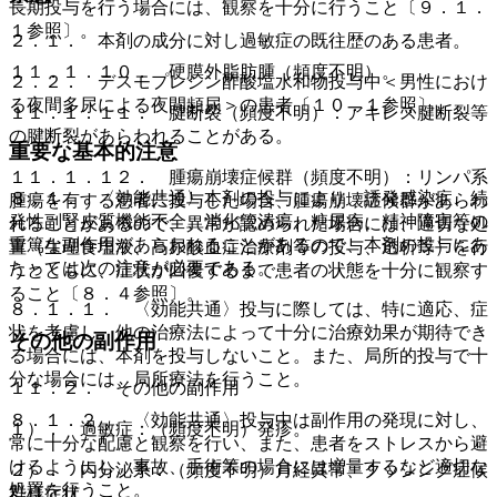
長期投与を行う場合には、観察を十分に行うこと〔９．１．
１参照〕。
２．１． 本剤の成分に対し過敏症の既往歴のある患者。
１１．１．１０． 硬膜外脂肪腫（頻度不明）。
２．２． デスモプレシン酢酸塩水和物投与中＜男性におけ
る夜間多尿による夜間頻尿＞の患者〔１０．１参照〕。
１１．１．１１． 腱断裂（頻度不明）：アキレス腱断裂等
の腱断裂があらわれることがある。
重要な基本的注意
１１．１．１２． 腫瘍崩壊症候群（頻度不明）：リンパ系
８．１． 〈効能共通〉本剤の投与により、誘発感染症、続
腫瘍を有する患者に投与した場合、腫瘍崩壊症候群があらわ
発性副腎皮質機能不全、消化管潰瘍、糖尿病、精神障害等の
れることがあるので、異常が認められた場合には、適切な処
重篤な副作用があらわれることがあるので、本剤の投与にあ
置（生理食塩液、高尿酸血症治療剤等の投与、透析等）を行
たっては次の注意が必要である。
うとともに、症状が回復するまで患者の状態を十分に観察す
ること〔８．４参照〕。
８．１．１． 〈効能共通〉投与に際しては、特に適応、症
状を考慮し、他の治療法によって十分に治療効果が期待でき
その他の副作用
る場合には、本剤を投与しないこと。また、局所的投与で十
分な場合には、局所療法を行うこと。
１１．２． その他の副作用
８．１．２． 〈効能共通〉投与中は副作用の発現に対し、
１）． 過敏症：（頻度不明）発疹。
常に十分な配慮と観察を行い、また、患者をストレスから避
けるようにし、事故、手術等の場合には増量するなど適切な
２）． 内分泌系：（頻度不明）月経異常、クッシング症候
処置を行うこと。
群様症状。