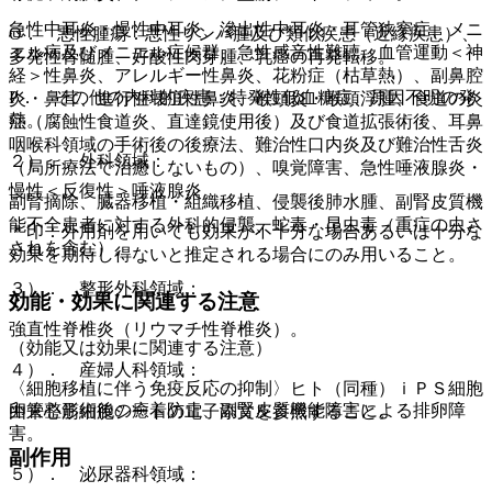
急性中耳炎・慢性中耳炎、滲出性中耳炎・耳管狭窄症、メニ
O． 悪性腫瘍：悪性リンパ腫及び類似疾患（近縁疾患）、
エル病及びメニエル症候群、急性感音性難聴、血管運動＜神
多発性骨髄腫、好酸性肉芽腫、乳癌の再発転移。
経＞性鼻炎、アレルギー性鼻炎、花粉症（枯草熱）、副鼻腔
P． その他の内科的疾患：特発性低血糖症、原因不明の発
炎・鼻茸、進行性壊疽性鼻炎、喉頭炎・喉頭浮腫、食道の炎
熱。
症（腐蝕性食道炎、直達鏡使用後）及び食道拡張術後、耳鼻
咽喉科領域の手術後の後療法、難治性口内炎及び難治性舌炎
２）． 外科領域：
（局所療法で治癒しないもの）、嗅覚障害、急性唾液腺炎・
慢性＜反復性＞唾液腺炎。
副腎摘除、臓器移植・組織移植、侵襲後肺水腫、副腎皮質機
能不全患者に対する外科的侵襲、蛇毒・昆虫毒（重症の虫さ
＊印：外用剤を用いても効果が不十分な場合あるいは十分な
されを含む）。
効果を期待し得ないと推定される場合にのみ用いること。
３）． 整形外科領域：
効能・効果に関連する注意
強直性脊椎炎（リウマチ性脊椎炎）。
（効能又は効果に関連する注意）
４）． 産婦人科領域：
〈細胞移植に伴う免疫反応の抑制〉ヒト（同種）ｉＰＳ細胞
卵管整形術後の癒着防止、副腎皮質機能障害による排卵障
由来心筋細胞シートの電子添文を参照すること。
害。
副作用
５）． 泌尿器科領域：