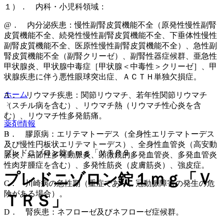
１）． 内科・小児科領域：
@． 内分泌疾患：慢性副腎皮質機能不全（原発性慢性副腎
皮質機能不全、続発性慢性副腎皮質機能不全、下垂体性慢性
副腎皮質機能不全、医原性慢性副腎皮質機能不全）、急性副
腎皮質機能不全（副腎クリーゼ）、副腎性器症候群、亜急性
甲状腺炎、甲状腺中毒症［甲状腺＜中毒性＞クリーゼ］、甲
状腺疾患に伴う悪性眼球突出症、ＡＣＴＨ単独欠損症。
ホーム
A． リウマチ疾患：関節リウマチ、若年性関節リウマチ
（スチル病を含む）、リウマチ熱（リウマチ性心炎を含
む）、リウマチ性多発筋痛。
薬剤情報
B． 膠原病：エリテマトーデス（全身性エリテマトーデス
及び慢性円板状エリテマトーデス）、全身性血管炎（高安動
プレドニゾロン錠１ｍｇ「ＶＴＲＳ」
脈炎、結節性多発動脈炎、顕微鏡的多発血管炎、多発血管炎
性肉芽腫症を含む）、多発性筋炎（皮膚筋炎）、強皮症。
プレドニゾロン錠１ｍｇ「Ｖ
C． 川崎病の急性期（重症であり、冠動脈障害の発生の危
険がある場合）。
ＴＲＳ」
D． 腎疾患：ネフローゼ及びネフローゼ症候群。