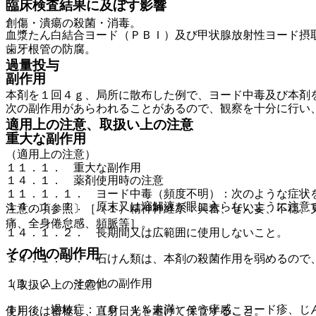
臨床検査結果に及ぼす影響
創傷・潰瘍の殺菌・消毒。
血漿たん白結合ヨード（ＰＢＩ）及び甲状腺放射性ヨード摂
歯牙根管の防腐。
過量投与
副作用
本剤を１回４ｇ、局所に散布した例で、ヨード中毒及び本剤
次の副作用があらわれることがあるので、観察を十分に行い
適用上の注意、取扱い上の注意
重大な副作用
（適用上の注意）
１１．１． 重大な副作用
１４．１． 薬剤使用時の注意
１１．１．１． ヨード中毒（頻度不明）：次のような症状
１４．１．１． 原末又は溶解液が眼に入らないように注意
注意の項参照〕［（１）精神神経系：興奮、せん妄、不穏、
痛、全身倦怠感、頻脈等］。
１４．１．２． 長期間又は広範囲に使用しないこと。
その他の副作用
１４．１．３． 石けん類は、本剤の殺菌作用を弱めるので
１１．２． その他の副作用
（取扱い上の注意）
１）． 過敏症：（０．１％未満）そう痒感、ヨード疹、じ
使用後は密栓し、直射日光を避けて保管すること。