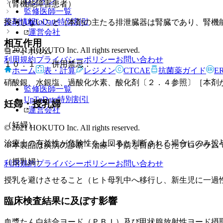
ログイン
（腎機能障害患者）
監修医師一覧
UpToDate特別割引
薬剤情報
投与しないこと（本剤の主たる排泄臓器は腎臓であり、腎機
運営会社
相互作用
© 2021 HOKUTO Inc. All rights reserved.
ヨードホルム
利用規約
プライバシーポリシー
お問い合わせ
１０．１． 併用禁忌：
ホーム
表・計算
レジメン
CTCAE
抗菌薬ガイド
E
硝酸銀、水銀塩、過酸化水素、酸化剤〔２．４参照〕［本剤
監修医師一覧
UpToDate特別割引
妊婦・授乳婦
運営会社
（妊婦）
© 2021 HOKUTO Inc. All rights reserved.
治療上の有益性が危険性を上回ると判断される場合にのみ投
※本製品は疾病の診断・治療・予防を目的としたプログラム
（授乳婦）
利用規約
プライバシーポリシー
お問い合わせ
授乳を避けさせること（ヒト母乳中へ移行し、新生児に一過
臨床検査結果に及ぼす影響
血漿たん白結合ヨード（ＰＢＩ）及び甲状腺放射性ヨード摂