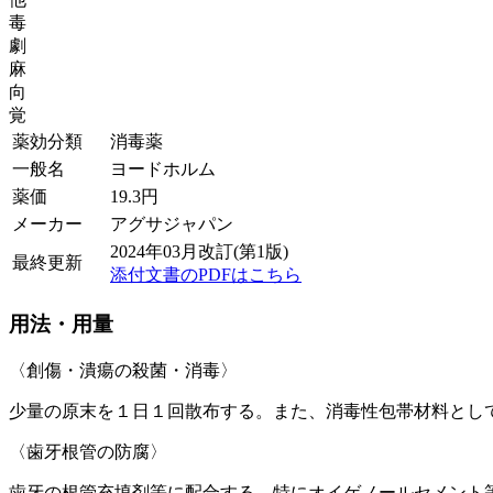
毒
劇
麻
向
覚
薬効分類
消毒薬
一般名
ヨードホルム
薬価
19.3
円
メーカー
アグサジャパン
2024年03月改訂(第1版)
最終更新
添付文書のPDFはこちら
用法・用量
〈創傷・潰瘍の殺菌・消毒〉
少量の原末を１日１回散布する。また、消毒性包帯材料とし
〈歯牙根管の防腐〉
歯牙の根管充填剤等に配合する。特にオイゲノールセメント