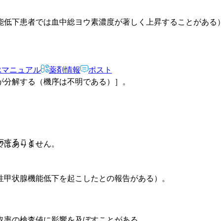
能低下患者では血中総ヨウ素濃度が著しく上昇することがある
Rマニュアル
薬剤情報
ポスト
が分解する（機序は不明である）］。
与すること。
ではありません。
性甲状腺機能低下を起こしたとの報告がある）。
取率の検査値に影響を及ぼすことがある。