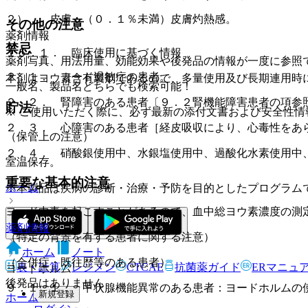
２）． 皮膚：（０．１％未満）皮膚灼熱感。
その他の注意
薬剤情報
禁忌
１５．１． 臨床使用に基づく情報
薬剤写真、用法用量、効能効果や後発品の情報が一度に参照
２．１． ヨード過敏症の患者。
本剤はヨウ素含有製剤であるので、多量使用及び長期連用時
一般名、製品名どちらでも検索可能！
２．２． 腎障害のある患者〔９．２腎機能障害患者の項参
貯法
※ ご使用いただく際に、必ず最新の添付文書および安全性情
２．３． 心障害のある患者［経皮吸収により、心毒性をあ
（保管上の注意）
２．４． 硝酸銀使用中、水銀塩使用中、過酸化水素使用中
室温保存。
重要な基本的注意
ホーム
※本製品は疾病の診断・治療・予防を目的としたプログラム
ヨード中毒を起こすことがあるので、血中総ヨウ素濃度の測
薬剤情報
（特定の背景を有する患者に関する注意）
ホーム
ノート
（合併症・既往歴等のある患者）
表・計算
レジメン
CTCAE
抗菌薬ガイド
ERマニュ
ヨードホルム
後発品はありません
９．１．１． 甲状腺機能異常のある患者：ヨードホルムの
新規登録
ホーム