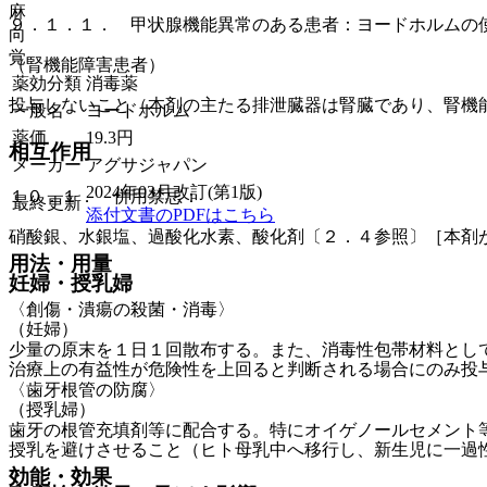
麻
９．１．１． 甲状腺機能異常のある患者：ヨードホルムの
向
覚
（腎機能障害患者）
薬効分類
消毒薬
投与しないこと（本剤の主たる排泄臓器は腎臓であり、腎機
一般名
ヨードホルム
薬価
19.3
円
相互作用
メーカー
アグサジャパン
2024年03月改訂(第1版)
１０．１． 併用禁忌：
最終更新
添付文書のPDFはこちら
硝酸銀、水銀塩、過酸化水素、酸化剤〔２．４参照〕［本剤
用法・用量
妊婦・授乳婦
〈創傷・潰瘍の殺菌・消毒〉
（妊婦）
少量の原末を１日１回散布する。また、消毒性包帯材料とし
治療上の有益性が危険性を上回ると判断される場合にのみ投
〈歯牙根管の防腐〉
（授乳婦）
歯牙の根管充填剤等に配合する。特にオイゲノールセメント
授乳を避けさせること（ヒト母乳中へ移行し、新生児に一過
効能・効果