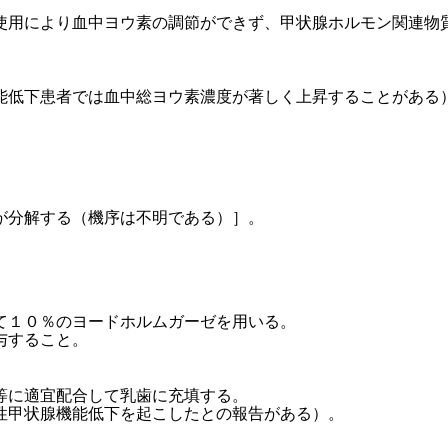
使用により血中ヨウ素の調節ができず、甲状腺ホルモン関連物
能低下患者では血中総ヨウ素濃度が著しく上昇することがある
が分解する（機序は不明である）］。
て１０％のヨードホルムガーゼを用いる。
与すること。
等に適宜配合して乳歯に充填する。
性甲状腺機能低下を起こしたとの報告がある）。