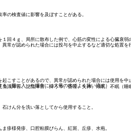
取率の検査値に影響を及ぼすことがある。
を１回４ｇ、局所に散布した例で、心筋の変性による心臓衰弱
、異常が認められた場合には投与を中止するなど適切な処置を
を起こすことがあるので、異常が認められた場合には使用を中
する（眼に入った場合には大量の水でよく洗い流す）。
見当識障害、記憶障害、抑うつ、昏睡、失神、傾眠、不眠（睡
、石けん分を洗い落としてから使用すること。
んま疹様発疹、口腔粘膜びらん、紅斑、丘疹、水疱。