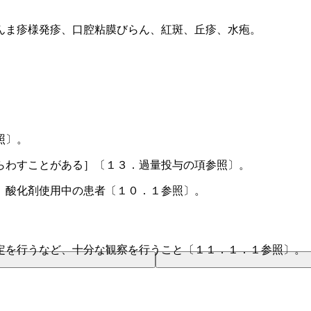
んま疹様発疹、口腔粘膜びらん、紅斑、丘疹、水疱。
照〕。
らわすことがある］〔１３．過量投与の項参照〕。
、酸化剤使用中の患者〔１０．１参照〕。
定を行うなど、十分な観察を行うこと〔１１．１．１参照〕。