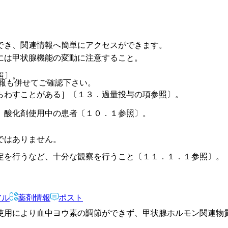
でき、関連情報へ簡単にアクセスができます。
には甲状腺機能の変動に注意すること。
照〕。
報も併せてご確認下さい。
らわすことがある］〔１３．過量投与の項参照〕。
、酸化剤使用中の患者〔１０．１参照〕。
ではありません。
定を行うなど、十分な観察を行うこと〔１１．１．１参照〕。
アル
薬剤情報
ポスト
使用により血中ヨウ素の調節ができず、甲状腺ホルモン関連物