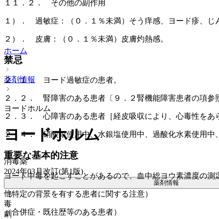
１１．２． その他の副作用
１）． 過敏症：（０．１％未満）そう痒感、ヨード疹、じ
２）． 皮膚：（０．１％未満）皮膚灼熱感。
ホーム
禁忌
薬剤情報
２．１． ヨード過敏症の患者。
２．２． 腎障害のある患者〔９．２腎機能障害患者の項参
ヨードホルム
２．３． 心障害のある患者［経皮吸収により、心毒性をあ
ヨードホルム
２．４． 硝酸銀使用中、水銀塩使用中、過酸化水素使用中
重要な基本的注意
消毒薬
2024年03月改訂(第1版)
ヨード中毒を起こすことがあるので、血中総ヨウ素濃度の測
薬剤情報
他
（特定の背景を有する患者に関する注意）
毒
（合併症・既往歴等のある患者）
劇