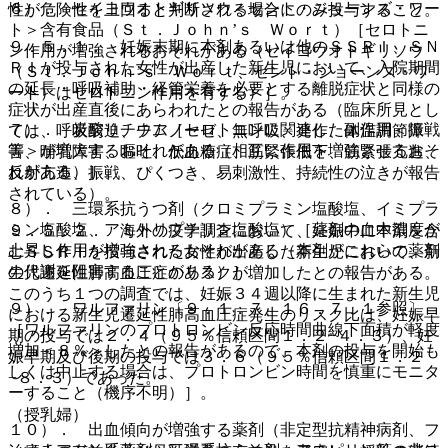
６）． セイヨウオトギリソウ＜セント・ジョーンズ・ワー
性が危険性を上回ると判断される場合にのみ投与すること。
ト＞含有食品（Ｓｔ．Ｊｏｈｎ’ｓ Ｗｏｒｔ）［セロトニ
９．５．１． 妊娠末期に本剤あるいは他のＳＳＲＩ、ＳＮ
ン作用が増強されるおそれがある（セイヨウオトギリソウ
ＲＩが投与された女性が出産した新生児において、入院期間
（Ｓｔ．Ｊｏｈｎ’ｓ Ｗｏｒｔ、セント・ジョーンズ・ワ
の延長・呼吸補助・経管栄養を必要とする離脱症状と同様の
ート）はセロトニン作用を有する）］。
症状が出産直後にあらわれたとの報告がある（臨床所見とし
７）． 炭酸リチウム［セロトニンに関連した副作用＜振戦
ては、呼吸窮迫、チアノーゼ、無呼吸、発作、体温調節障
等＞が増大するおそれがある（相互に作用を増強させるおそ
害、哺乳障害、嘔吐、低血糖症、筋緊張低下、筋緊張亢進、
れがある）］。
反射亢進、振戦、ぴくつき、易刺激性、持続性の泣きが報告
されている）。
８）． 三環系抗うつ剤（クロミプラミン塩酸塩、イミプラ
ミン塩酸塩、アミトリプチリン塩酸塩）［薬剤の血中濃度が
９．５．２． 海外の疫学調査において、妊娠中に本剤を含
上昇し作用が増強されるおそれがある（本剤がこれらの薬剤
むＳＳＲＩを投与された女性が出産した新生児において、新
の代謝を阻害することがある）］。
生児遷延性肺高血圧症のリスクが増加したとの報告がある。
このうち１つの調査では、妊娠３４週以降に生まれた新生児
９）． ワルファリン〔９．１．７、１６．７．１参照〕
における新生児遷延性肺高血圧症発生のリスク比は、妊娠早
［ワルファリンのプロトロンビン反応時間曲線下面積が軽度
期の投与では２．４（９５％信頼区間１．２−４．３）、妊
増加＜８％＞したとの報告があるので、本剤の投与を開始も
娠早期及び後期の投与では３．６（９５％信頼区間１．２
しくは中止する場合は、プロトロンビン時間を慎重にモニタ
−８．３）であった。
ーすること（機序不明）］。
（授乳婦）
１０）． 出血傾向が増強する薬剤（非定型抗精神病剤、フ