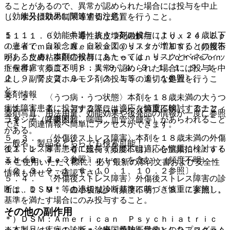
ることがあるので、異常が認められた場合には投与を中止
（効能又は効果に関連する注意）
し、水分摂取の制限等適切な処置を行うこと。
５．１． 〈効能共通〉抗うつ剤の投与により、２４歳以下
１１．１．６． 中毒性表皮壊死融解症（Ｔｏｘｉｃ Ｅｐ
の患者で、自殺念慮、自殺企図のリスクが増加するとの報告
ｉｄｅｒｍａｌ Ｎｅｃｒｏｌｙｓｉｓ：ＴＥＮ）（頻度不
があるため、本剤の投与にあたっては、リスクとベネフィッ
明）、皮膚粘膜眼症候群（Ｓｔｅｖｅｎｓ−Ｊｏｈｎｓｏｎ
トを考慮すること〔８．１−８．４、９．１．１、９．１．
症候群）（頻度不明）：異常が認められた場合には投与を中
２、９．７．２、９．７．３、１５．１．１参照〕。
止し、副腎皮質ホルモン剤の投与等の適切な処置を行うこ
と。
薬剤情報
５．２． 〈うつ病・うつ状態〉本剤を１８歳未満の大うつ
病性障害患者に投与する際には適応を慎重に検討すること
１１．１．７． アナフィラキシー（頻度不明）：アナフィ
薬剤写真、用法用量、効能効果や後発品の情報が一度に参照
〔９．７．２参照〕。
ラキシー（呼吸困難、喘鳴、血管浮腫等）があらわれること
でき、関連情報へ簡単にアクセスができます。
がある。
５．３． 〈外傷後ストレス障害〉本剤を１８歳未満の外傷
一般名、製品名どちらでも検索可能！
後ストレス障害患者に投与する際には適応を慎重に検討する
１１．１．８． ＱＴ延長（頻度不明）、心室頻拍（ｔｏｒ
こと〔９．７．３参照〕。
ｓａｄｅ ｄｅ ｐｏｉｎｔｅｓを含む）（頻度不明）
※ ご使用いただく際に、必ず最新の添付文書および安全性
〔２．３、９．１．６、１０．１、１０．２参照〕。
情報も併せてご確認下さい。
５．４． 〈外傷後ストレス障害〉外傷後ストレス障害の診
断は、ＤＳＭ＊等の適切な診断基準に基づき慎重に実施し、
１１．１．９． 血小板減少（頻度不明）〔８．７参照〕。
基準を満たす場合にのみ投与すること。
その他の副作用
＊）ＤＳＭ：Ａｍｅｒｉｃａｎ Ｐｓｙｃｈｉａｔｒｉｃ
※本製品は疾病の診断・治療・予防を目的としたプログラム
Ａｓｓｏｃｉａｔｉｏｎ（米国精神医学会）のＤｉａｇｎｏ