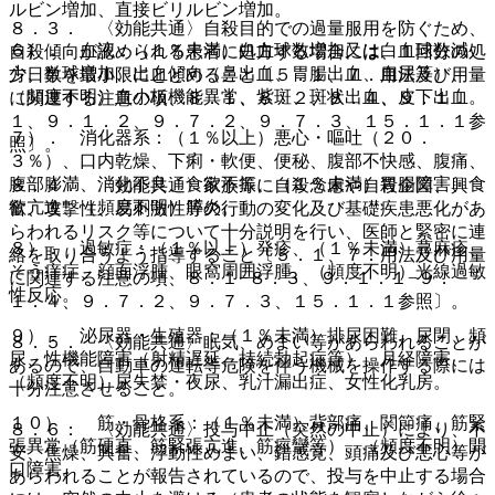
ルビン増加、直接ビリルビン増加。
８．３． 〈効能共通〉自殺目的での過量服用を防ぐため、
６）． 血液：（１％未満）白血球数増加又は白血球数減
自殺傾向が認められる患者に処方する場合には、１回分の処
少、単球増加、出血傾向（鼻出血、胃腸出血、血尿等）、
方日数を最小限にとどめること〔５．１、７．用法及び用量
（頻度不明）血小板機能異常、紫斑、斑状出血、皮下出血。
に関連する注意の項、８．１、８．２、８．４、９．１．
１、９．１．２、９．７．２、９．７．３、１５．１．１参
７）． 消化器系：（１％以上）悪心・嘔吐（２０．
照〕。
３％）、口内乾燥、下痢・軟便、便秘、腹部不快感、腹痛、
腹部膨満、消化不良、食欲不振、（１％未満）胃腸障害、食
８．４． 〈効能共通〉家族等に自殺念慮や自殺企図、興
欲亢進、（頻度不明）膵炎。
奮、攻撃性、易刺激性等の行動の変化及び基礎疾患悪化があ
らわれるリスク等について十分説明を行い、医師と緊密に連
８）． 過敏症：（１％以上）発疹、（１％未満）蕁麻疹、
絡を取り合うよう指導すること〔５．１、７．用法及び用量
そう痒症、顔面浮腫、眼窩周囲浮腫、（頻度不明）光線過敏
に関連する注意の項、８．１−８．３、９．１．１−９．
性反応。
１．４、９．７．２、９．７．３、１５．１．１参照〕。
９）． 泌尿器・生殖器：（１％未満）排尿困難、尿閉、頻
８．５． 〈効能共通〉眠気、めまい等があらわれることが
尿、性機能障害（射精遅延、持続勃起症等）、月経障害、
あるので、自動車の運転等危険を伴う機械を操作する際には
（頻度不明）尿失禁・夜尿、乳汁漏出症、女性化乳房。
十分注意させること。
１０）． 筋・骨格系：（１％未満）背部痛、関節痛、筋緊
８．６． 〈効能共通〉投与中止（突然の中止）により、不
張異常（筋硬直、筋緊張亢進、筋痙攣等）、（頻度不明）開
安、焦燥、興奮、浮動性めまい、錯感覚、頭痛及び悪心等が
口障害。
あらわれることが報告されているので、投与を中止する場合