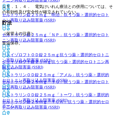
トニン再取り込み阻害薬 (SSRI)
１５．１．４． 電気けいれん療法との併用については、そ
の有効性及び安全性が確立されていない。
セルトラリン錠２５ｍｇ「明治」
抗うつ薬 > 選択的セロト
ニン再取り込み阻害薬 (SSRI)
貯法
（保管上の注意）
セルトラリン錠２５ｍｇ「ＮＰ」
抗うつ薬 > 選択的セロト
ニン再取り込み阻害薬 (SSRI)
室温保存。
ジェイゾロフトＯＤ錠２５ｍｇ
抗うつ薬 > 選択的セロトニ
ン再取り込み阻害薬 (SSRI)
ジェイゾロフト錠２５ｍｇ
抗うつ薬 > 選択的セロトニン再
取り込み阻害薬 (SSRI)
セルトラリンＯＤ錠２５ｍｇ「アメル」
抗うつ薬 > 選択的
セロトニン再取り込み阻害薬 (SSRI)
セルトラリン錠２５ｍｇ「ＪＧ」
抗うつ薬 > 選択的セロト
ニン再取り込み阻害薬 (SSRI)
セルトラリンＯＤ錠２５ｍｇ「トーワ」
抗うつ薬 > 選択的
セロトニン再取り込み阻害薬 (SSRI)
セルトラリン錠２５ｍｇ「ＴＣＫ」
抗うつ薬 > 選択的セロ
ホーム
トニン再取り込み阻害薬 (SSRI)