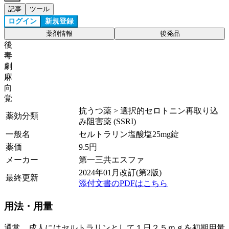
記事
ツール
ログイン
新規登録
薬剤情報
後発品
後
毒
劇
麻
向
覚
抗うつ薬 > 選択的セロトニン再取り込
薬効分類
み阻害薬 (SSRI)
一般名
セルトラリン塩酸塩25mg錠
薬価
9.5
円
メーカー
第一三共エスファ
2024年01月改訂(第2版)
最終更新
添付文書のPDFはこちら
用法・用量
通常、成人にはセルトラリンとして１日２５ｍｇを初期用量