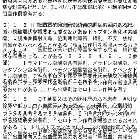
ある〔５．１、７．用法及び用量に関連する注意の項、８．
併用薬の両方あるいはいずれか一方の投与を中止するなど適
１−８．４、９．１．１、９．７．２、９．７．３、１５．
切な処置を行うこと（リネゾリドは非選択的、可逆的ＭＡＯ
１．１参照〕。
阻害作用を有する）］。
９．１．３． 脳器質的障害又は統合失調症素因のある患
３）． ５−ＨＴ１Ｂ／１Ｄ受容体作動薬（スマトリプタン
者：精神症状を増悪させることがある〔８．２、８．４、
コハク酸塩、ゾルミトリプタン、エレトリプタン臭化水素酸
９．１．４参照〕。
塩）［脱力、反射亢進、協調運動障害、錯乱、不安、焦燥、
興奮があらわれることがある（相互に作用を増強させるおそ
９．１．４． 衝動性が高い併存障害を有する患者：精神症
れがある）］。
状を増悪させることがある〔８．２、８．４、９．１．３参
照〕。
４）． トラマドール塩酸塩含有製剤、メサドン塩酸塩、ペ
ンタゾシン含有製剤、ペチジン塩酸塩含有製剤、タペンタド
９．１．５． てんかん等の痙攣性疾患又はこれらの既往歴
ール塩酸塩、デキストロメトルファン臭化水素酸塩水和物含
のある患者：痙攣発作を起こすことがある〔１１．１．３参
有製剤、フェンタニル含有製剤［セロトニン作用が増強され
照〕。
るおそれがある（これらの薬剤はセロトニン作用を有す
る）］。
９．１．６． ＱＴ延長又はその既往歴のある患者、著明な
徐脈や低カリウム血症等がある患者：ＱＴ延長、心室頻拍
５）． Ｌ−トリプトファンを含有する製剤（Ｌ−トリプト
（ｔｏｒｓａｄｅ ｄｅ ｐｏｉｎｔｅｓを含む）を起こす
ファンを含有するアミノ酸製剤、Ｌ−トリプトファンを含有
おそれがある〔１０．２、１１．１．８参照〕。
する経腸成分栄養剤）［セロトニン作用が増強されるおそれ
がある（Ｌ−トリプトファンはセロトニンの前駆物質である
９．１．７． 出血の危険性を高める薬剤を併用している患
ため、脳内セロトニン濃度が高まるおそれがある）］。
者、出血傾向又は出血性素因のある患者：鼻出血、胃腸出