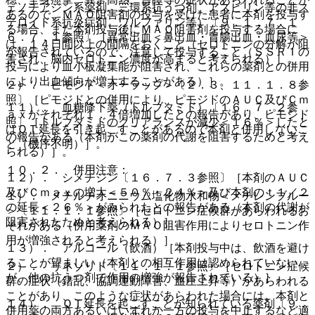
ェノチアジン系薬剤、三環系抗うつ剤、アスピリン等の非ス
あるので、ＭＡＯ阻害剤の投与を受けた患者に本剤を投与す
テロイド系抗炎症剤、ワルファリン等）〔９．１．７、１
る場合、また本剤投与後にＭＡＯ阻害剤を投与する場合に
６．７．１参照〕［異常出血＜鼻出血・胃腸出血・血尿等＞
は、１４日間以上の間隔をおくこと（セロトニンの分解が阻
が報告されているので、注意して投与すること（ＳＳＲＩの
害され、脳内セロトニン濃度が高まると考えられる）］。
投与により血小板凝集能が阻害され、これらの薬剤との併用
により出血傾向が増大することがある）］。
２）． ピモジド＜オーラップ＞〔２．３、１１．１．８参
照〕［ピモジドとの併用により、ピモジドのＡＵＣ及びＣｍ
１１）． 血糖降下薬（トルブタミド）〔１６．７．２参
ａｘがそれぞれ１．４倍増加したとの報告があり、ピモジド
照〕［トルブタミドのクリアランスが減少＜１６％＞したと
はＱＴ延長を引き起こすことがあるので本剤と併用しないこ
の報告がある（本剤がこの薬剤の代謝を阻害するためと考え
と（機序不明）］。
られる）］。
１０．２． 併用注意：
１２）． シメチジン〔１６．７．３参照〕［本剤のＡＵＣ
及びＣｍａｘの増大＜５０％・２４％＞及び本剤のｔ１／２
１）． メチルチオニニウム塩化物水和物＜メチレンブルー
の延長＜２６％＞がみられたとの報告がある（本剤の代謝が
＞〔１１．１．１参照〕［セロトニン症候群があらわれるお
阻害されたためと考えられる）］。
それがある（併用薬剤のＭＡＯ阻害作用によりセロトニン作
用が増強されると考えられる）］。
１３）． アルコール（飲酒）［本剤投与中は、飲酒を避け
ることが望ましい（本剤との相互作用は認められていない
２）． リネゾリド〔１１．１．１参照〕［セロトニン症候
が、他の抗うつ剤で作用の増強が報告されている）］。
群の症状（錯乱、協調運動障害、血圧上昇等）があらわれる
ことがあり、このような症状があらわれた場合には、本剤と
１４）． ＱＴ延長を起こすことが知られている薬剤〔９．
併用薬の両方あるいはいずれか一方の投与を中止するなど適