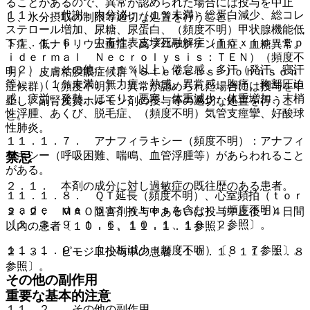
ることがあるので、異常が認められた場合には投与を中止
１１）． 代謝・内分泌：（１％未満）総蛋白減少、総コレ
し、水分摂取の制限等適切な処置を行うこと。
ステロール増加、尿糖、尿蛋白、（頻度不明）甲状腺機能低
１１．１．６． 中毒性表皮壊死融解症（Ｔｏｘｉｃ Ｅｐ
下症、低ナトリウム血症、高プロラクチン血症、血糖異常。
ｉｄｅｒｍａｌ Ｎｅｃｒｏｌｙｓｉｓ：ＴＥＮ）（頻度不
１２）． その他：（１％以上）倦怠感、多汗（発汗、寝汗
明）、皮膚粘膜眼症候群（Ｓｔｅｖｅｎｓ−Ｊｏｈｎｓｏｎ
等）、（１％未満）無力症、熱感、異常感、胸痛、胸部圧迫
症候群）（頻度不明）：異常が認められた場合には投与を中
感、疲労、発熱、ほてり、悪寒、体重減少、体重増加、末梢
止し、副腎皮質ホルモン剤の投与等の適切な処置を行うこ
性浮腫、あくび、脱毛症、（頻度不明）気管支痙攣、好酸球
と。
性肺炎。
１１．１．７． アナフィラキシー（頻度不明）：アナフィ
ラキシー（呼吸困難、喘鳴、血管浮腫等）があらわれること
禁忌
がある。
２．１． 本剤の成分に対し過敏症の既往歴のある患者。
１１．１．８． ＱＴ延長（頻度不明）、心室頻拍（ｔｏｒ
ｓａｄｅ ｄｅ ｐｏｉｎｔｅｓを含む）（頻度不明）
２．２． ＭＡＯ阻害剤投与中あるいは投与中止後１４日間
〔２．３、９．１．６、１０．１、１０．２参照〕。
以内の患者〔１０．１、１１．１．１参照〕。
１１．１．９． 血小板減少（頻度不明）〔８．７参照〕。
２．３． ピモジド投与中の患者〔１０．１、１１．１．８
参照〕。
その他の副作用
重要な基本的注意
１１．２． その他の副作用