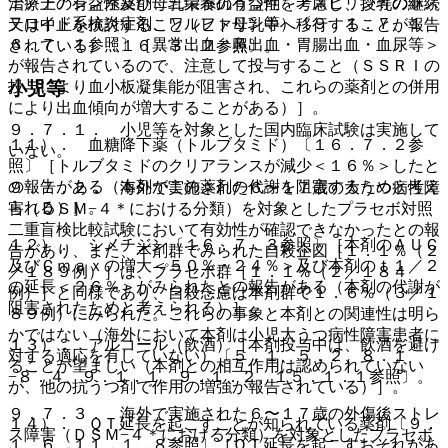
ェノチアジン系薬剤、三環系抗うつ剤、アスピリン等の非ス
治療上の有益性及び母乳栄養の有益性を考慮し、授乳の継続
テロイド系抗炎症剤、ワルファリン等）〔９．１．７、１
又は中止を検討すること（ヒト母乳中へ移行することが報告
６．７．１参照〕［異常出血＜鼻出血・胃腸出血・血尿等＞
されている）〔１６．３．２参照〕。
が報告されているので、注意して投与すること（ＳＳＲＩの
小児等
投与により血小板凝集能が阻害され、これらの薬剤との併用
により出血傾向が増大することがある）］。
９．７．１． 小児等を対象とした国内臨床試験は実施して
１１）． 血糖降下薬（トルブタミド）〔１６．７．２参
いない。
照〕［トルブタミドのクリアランスが減少＜１６％＞したと
の報告がある（本剤がこの薬剤の代謝を阻害するためと考え
９．７．２． 海外で実施された６〜１７歳の大うつ病性障
られる）］。
害（ＤＳＭ−４＊における分類）を対象としたプラセボ対照
二重盲検比較試験において有効性が確認できなかったとの報
１２）． シメチジン〔１６．７．３参照〕［本剤のＡＵＣ
告があり、また、本剤群でみられた自殺企図［１．１％（２
及びＣｍａｘの増大＜５０％・２４％＞及び本剤のｔ１／２
／１８９例）］は、プラセボ群［１．１％（２／１８４
の延長＜２６％＞がみられたとの報告がある（本剤の代謝が
例）］と同様であり、自殺念慮は本剤群で１．６％（３／１
阻害されたためと考えられる）］。
８９例）にみられた。これらの事象と本剤との関連性は明ら
かではない（海外において本剤は小児大うつ病性障害患者に
１３）． アルコール（飲酒）［本剤投与中は、飲酒を避け
対する適応を有していない）〔５．１、５．２、８．１
ることが望ましい（本剤との相互作用は認められていない
−８．４、９．１．１、９．１．２、１５．１．１参照〕。
が、他の抗うつ剤で作用の増強が報告されている）］。
９．７．３． 海外で実施された６〜１７歳の外傷後ストレ
１４）． ＱＴ延長を起こすことが知られている薬剤〔９．
ス障害（ＤＳＭ−４＊における分類）を対象としたプラセボ
１．６、１１．１．８参照〕［ＱＴ延長を起こすおそれがあ