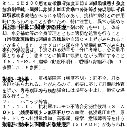
とし、１日１００ｍｇまで漸増し、１日１回経口投与する。
１１．１．２． 悪性症候群（頻度不明）：無動緘黙、強度
なお、年齢、症状により１日１００ｍｇを超えない範囲で適
筋強剛、嚥下困難、頻脈、血圧変動、発汗等が発現し、それ
宜増減する。
に引き続き発熱がみられる場合があり、抗精神病剤との併用
時にあらわれることが多いため、特に注意し、異常が認めら
用法・用量に関連する注意
れた場合には、抗精神病剤及び本剤の投与を中止し、体冷
却、水分補給等の全身管理とともに適切な処置を行うこと
（用法及び用量に関連する注意）
（本症発現時には、白血球増加や血清ＣＫ上昇がみられるこ
とが多く、また、ミオグロビン尿を伴う腎機能低下がみられ
本剤の投与量は、予測される効果を十分に考慮し、必要最小
ることがある）。
限となるよう、患者ごとに慎重に観察しながら調節すること
〔８．１−８．４、９．１．１、９．１．２、１５．１．１
１１．１．３． 痙攣（頻度不明）、昏睡（頻度不明）
参照〕。
〔９．１．５参照〕。
１１．１．４． 肝機能障害（頻度不明）：肝不全、肝炎、
効能・効果
黄疸があらわれることがあるので、必要に応じて肝機能検査
を行い、異常が認められた場合には投与を中止し、適切な処
１）． うつ病・うつ状態。
置を行うこと。
２）． パニック障害。
１１．１．５． 抗利尿ホルモン不適合分泌症候群（ＳＩＡ
３）． 外傷後ストレス障害。
ＤＨ）（頻度不明）：低ナトリウム血症、低浸透圧血症、尿
中ナトリウム排泄量増加、高張尿、痙攣、意識障害等を伴う
効能・効果に関連する注意
抗利尿ホルモン不適合分泌症候群（ＳＩＡＤＨ）があらわれ