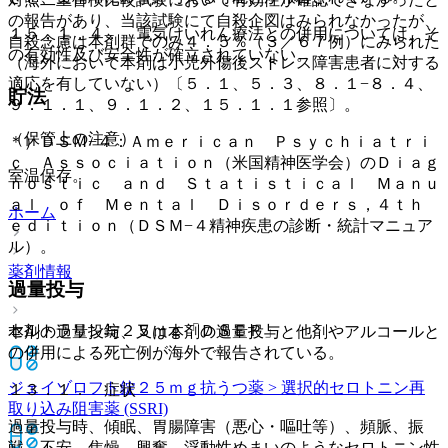
の報告があり、当該試験にて自殺企図はみられなかったが、
１５．１．４． 電気けいれん療法との併用については、そ
自殺念慮は本剤群でのみ４．５％（３／６７例）にみられた
の有効性及び安全性が確立されていない。
（海外において本剤は小児外傷後ストレス障害患者に対する
適応を有していない）〔５．１、５．３、８．１−８．４、
貯法
９．１．１、９．１．２、１５．１．１参照〕。
（保管上の注意）
＊）ＤＳＭ−４：Ａｍｅｒｉｃａｎ Ｐｓｙｃｈｉａｔｒｉ
ｃ Ａｓｓｏｃｉａｔｉｏｎ（米国精神医学会）のＤｉａｇ
室温保存。
ｎｏｓｔｉｃ ａｎｄ Ｓｔａｔｉｓｔｉｃａｌ Ｍａｎｕ
ａｌ ｏｆ Ｍｅｎｔａｌ Ｄｉｓｏｒｄｅｒｓ，４ｔｈ
ホーム
ｅｄｉｔｉｏｎ（ＤＳＭ−４精神疾患の診断・統計マニュア
ル）。
薬剤情報
過量投与
セルトラリン錠２５ｍｇ「ＤＳＥＰ」
本剤の過量投与、又は本剤の過量投与と他剤やアルコールと
の併用による死亡例が海外で報告されている。
ジェイゾロフト錠２５ｍｇ
抗うつ薬 > 選択的セロトニン再
１３．１． 症状
取り込み阻害薬 (SSRI)
過量投与時、傾眠、胃腸障害（悪心・嘔吐等）、頻脈、振
戦、不安、焦燥、興奮、浮動性めまいのようなセロトニン性