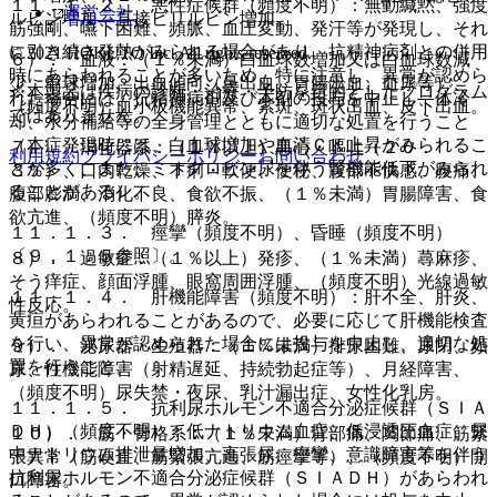
１１．１．２． 悪性症候群（頻度不明）：無動緘黙、強度
運営会社
ルビン増加、直接ビリルビン増加。
筋強剛、嚥下困難、頻脈、血圧変動、発汗等が発現し、それ
に引き続き発熱がみられる場合があり、抗精神病剤との併用
© 2021 HOKUTO Inc. All rights reserved.
６）． 血液：（１％未満）白血球数増加又は白血球数減
時にあらわれることが多いため、特に注意し、異常が認めら
少、単球増加、出血傾向（鼻出血、胃腸出血、血尿等）、
※本製品は疾病の診断・治療・予防を目的としたプログラム
れた場合には、抗精神病剤及び本剤の投与を中止し、体冷
（頻度不明）血小板機能異常、紫斑、斑状出血、皮下出血。
ではありません。
却、水分補給等の全身管理とともに適切な処置を行うこと
（本症発現時には、白血球増加や血清ＣＫ上昇がみられるこ
７）． 消化器系：（１％以上）悪心・嘔吐（２０．
利用規約
プライバシーポリシー
お問い合わせ
とが多く、また、ミオグロビン尿を伴う腎機能低下がみられ
３％）、口内乾燥、下痢・軟便、便秘、腹部不快感、腹痛、
ることがある）。
腹部膨満、消化不良、食欲不振、（１％未満）胃腸障害、食
欲亢進、（頻度不明）膵炎。
１１．１．３． 痙攣（頻度不明）、昏睡（頻度不明）
〔９．１．５参照〕。
８）． 過敏症：（１％以上）発疹、（１％未満）蕁麻疹、
そう痒症、顔面浮腫、眼窩周囲浮腫、（頻度不明）光線過敏
１１．１．４． 肝機能障害（頻度不明）：肝不全、肝炎、
性反応。
黄疸があらわれることがあるので、必要に応じて肝機能検査
を行い、異常が認められた場合には投与を中止し、適切な処
９）． 泌尿器・生殖器：（１％未満）排尿困難、尿閉、頻
置を行うこと。
尿、性機能障害（射精遅延、持続勃起症等）、月経障害、
（頻度不明）尿失禁・夜尿、乳汁漏出症、女性化乳房。
１１．１．５． 抗利尿ホルモン不適合分泌症候群（ＳＩＡ
ＤＨ）（頻度不明）：低ナトリウム血症、低浸透圧血症、尿
１０）． 筋・骨格系：（１％未満）背部痛、関節痛、筋緊
中ナトリウム排泄量増加、高張尿、痙攣、意識障害等を伴う
張異常（筋硬直、筋緊張亢進、筋痙攣等）、（頻度不明）開
抗利尿ホルモン不適合分泌症候群（ＳＩＡＤＨ）があらわれ
口障害。