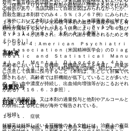
対照二重盲検比較試験において有効性が確認できなかったと
る（併用によりＱＴ延長作用が相加的に増加するおそれがあ
の報告があり、当該試験にて自殺企図はみられなかったが、
る）］。
自殺念慮は本剤群でのみ４．５％（３／６７例）にみられた
（海外において本剤は小児外傷後ストレス障害患者に対する
１５）． スルピリン水和物［本剤の血漿中濃度が低下し有
適応を有していない）〔５．１、５．３、８．１−８．４、
効性が減弱するおそれがある（併用によりＣＹＰ２Ｂ６及び
９．１．１、９．１．２、１５．１．１参照〕。
ＣＹＰ３Ａ４が誘導され、本剤の代謝が促進されるためと考
えられる）］。
＊）ＤＳＭ−４：Ａｍｅｒｉｃａｎ Ｐｓｙｃｈｉａｔｒｉ
ｃ Ａｓｓｏｃｉａｔｉｏｎ（米国精神医学会）のＤｉａｇ
高齢者
ｎｏｓｔｉｃ ａｎｄ Ｓｔａｔｉｓｔｉｃａｌ Ｍａｎｕ
ａｌ ｏｆ Ｍｅｎｔａｌ Ｄｉｓｏｒｄｅｒｓ，４ｔｈ
高齢者においては、肝機能、腎機能の低下を考慮し、用量等
ｅｄｉｔｉｏｎ（ＤＳＭ−４精神疾患の診断・統計マニュア
に注意して慎重に投与すること（本剤は、主として肝臓で代
ル）。
謝されるが、高齢者では肝機能が低下していることが多いた
め、高い血中濃度が持続し、出血傾向増強等がおこるおそれ
過量投与
がある）〔１６．６．３参照〕。
本剤の過量投与、又は本剤の過量投与と他剤やアルコールと
妊婦・授乳婦
の併用による死亡例が海外で報告されている。
（妊婦）
１３．１． 症状
妊婦又は妊娠している可能性のある女性には、治療上の有益
過量投与時、傾眠、胃腸障害（悪心・嘔吐等）、頻脈、振