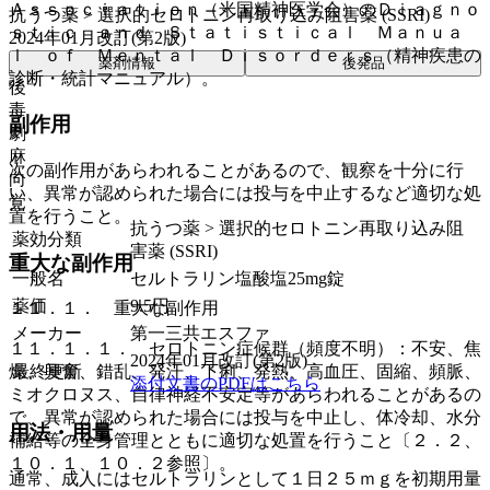
Ａｓｓｏｃｉａｔｉｏｎ（米国精神医学会）のＤｉａｇｎｏ
抗うつ薬 > 選択的セロトニン再取り込み阻害薬 (SSRI)
ｓｔｉｃ ａｎｄ Ｓｔａｔｉｓｔｉｃａｌ Ｍａｎｕａ
2024年01月改訂(第2版)
ｌ ｏｆ Ｍｅｎｔａｌ Ｄｉｓｏｒｄｅｒｓ（精神疾患の
薬剤情報
後発品
診断・統計マニュアル）。
後
毒
副作用
劇
麻
次の副作用があらわれることがあるので、観察を十分に行
向
い、異常が認められた場合には投与を中止するなど適切な処
覚
置を行うこと。
抗うつ薬 > 選択的セロトニン再取り込み阻
薬効分類
害薬 (SSRI)
重大な副作用
一般名
セルトラリン塩酸塩25mg錠
薬価
9.5
円
１１．１． 重大な副作用
メーカー
第一三共エスファ
１１．１．１． セロトニン症候群（頻度不明）：不安、焦
2024年01月改訂(第2版)
最終更新
燥、興奮、錯乱、発汗、下痢、発熱、高血圧、固縮、頻脈、
添付文書のPDFはこちら
ミオクロヌス、自律神経不安定等があらわれることがあるの
で、異常が認められた場合には投与を中止し、体冷却、水分
用法・用量
補給等の全身管理とともに適切な処置を行うこと〔２．２、
１０．１、１０．２参照〕。
通常、成人にはセルトラリンとして１日２５ｍｇを初期用量