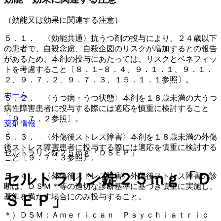
（効能又は効果に関連する注意）
５．１． 〈効能共通〉抗うつ剤の投与により、２４歳以下
の患者で、自殺念慮、自殺企図のリスクが増加するとの報告
があるため、本剤の投与にあたっては、リスクとベネフィッ
トを考慮すること〔８．１−８．４、９．１．１、９．１．
２、９．７．２、９．７．３、１５．１．１参照〕。
ホーム
５．２． 〈うつ病・うつ状態〉本剤を１８歳未満の大うつ
病性障害患者に投与する際には適応を慎重に検討すること
〔９．７．２参照〕。
薬剤情報
５．３． 〈外傷後ストレス障害〉本剤を１８歳未満の外傷
後ストレス障害患者に投与する際には適応を慎重に検討する
セルトラリン錠２５ｍｇ「ＤＳＥＰ」
こと〔９．７．３参照〕。
セルトラリン錠２５ｍｇ「Ｄ
５．４． 〈外傷後ストレス障害〉外傷後ストレス障害の診
断は、ＤＳＭ＊等の適切な診断基準に基づき慎重に実施し、
ＳＥＰ」
基準を満たす場合にのみ投与すること。
＊）ＤＳＭ：Ａｍｅｒｉｃａｎ Ｐｓｙｃｈｉａｔｒｉｃ