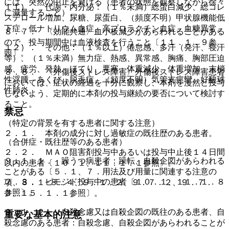
には、突然の中止を避ける（患者の状態を観察しながら徐々
１１）． 代謝・内分泌：（１％未満）総蛋白減少、総コレ
に減量すること）。
ステロール増加、尿糖、尿蛋白、（頻度不明）甲状腺機能低
下症、低ナトリウム血症、高プロラクチン血症、血糖異常。
８．７． 〈効能共通〉血小板減少があらわれることがある
ので、投与期間中は血液検査を行うこと〔１１．１．９参
１２）． その他：（１％以上）倦怠感、多汗（発汗、寝汗
照〕。
等）、（１％未満）無力症、熱感、異常感、胸痛、胸部圧迫
感、疲労、発熱、ほてり、悪寒、体重減少、体重増加、末梢
８．８． 〈外傷後ストレス障害〉外傷後ストレス障害患者
性浮腫、あくび、脱毛症、（頻度不明）気管支痙攣、好酸球
においては、症状の経過を十分に観察し、本剤を漫然と投与
性肺炎。
しないよう、定期的に本剤の投与継続の要否について検討す
ること。
禁忌
（特定の背景を有する患者に関する注意）
２．１． 本剤の成分に対し過敏症の既往歴のある患者。
（合併症・既往歴等のある患者）
２．２． ＭＡＯ阻害剤投与中あるいは投与中止後１４日間
９．１．１． 躁うつ病患者：躁転、自殺企図があらわれる
以内の患者〔１０．１、１１．１．１参照〕。
ことがある〔５．１、７．用法及び用量に関連する注意の
２．３． ピモジド投与中の患者〔１０．１、１１．１．８
項、８．１−８．４、９．１．２、９．７．２、９．７．
参照〕。
３、１５．１．１参照〕。
９．１．２． 自殺念慮又は自殺企図の既往のある患者、自
重要な基本的注意
殺念慮のある患者：自殺念慮、自殺企図があらわれることが