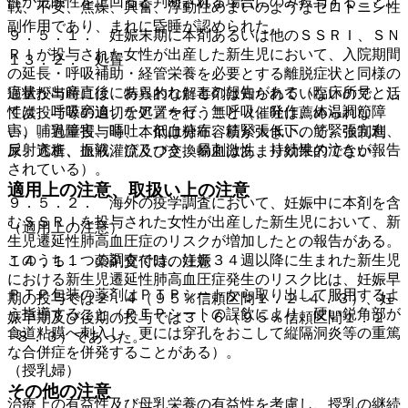
性が危険性を上回ると判断される場合にのみ投与すること。
戦、不安、焦燥、興奮、浮動性めまいのようなセロトニン性
副作用であり、まれに昏睡が認められた。
９．５．１． 妊娠末期に本剤あるいは他のＳＳＲＩ、ＳＮ
ＲＩが投与された女性が出産した新生児において、入院期間
１３．２． 処置
の延長・呼吸補助・経管栄養を必要とする離脱症状と同様の
症状が出産直後にあらわれたとの報告がある（臨床所見とし
過量投与時には、特異的な解毒剤は知られていないので、活
ては、呼吸窮迫、チアノーゼ、無呼吸、発作、体温調節障
性炭投与等の適切な処置を行うこと（催吐は薦められな
害、哺乳障害、嘔吐、低血糖症、筋緊張低下、筋緊張亢進、
い）。過量投与時、本剤は分布容積が大きいので、強制利
反射亢進、振戦、ぴくつき、易刺激性、持続性の泣きが報告
尿、透析、血液灌流及び交換輸血はあまり効果的でない。
されている）。
適用上の注意、取扱い上の注意
９．５．２． 海外の疫学調査において、妊娠中に本剤を含
むＳＳＲＩを投与された女性が出産した新生児において、新
（適用上の注意）
生児遷延性肺高血圧症のリスクが増加したとの報告がある。
このうち１つの調査では、妊娠３４週以降に生まれた新生児
１４．１． 薬剤交付時の注意
における新生児遷延性肺高血圧症発生のリスク比は、妊娠早
ＰＴＰ包装の薬剤はＰＴＰシートから取り出して服用するよ
期の投与では２．４（９５％信頼区間１．２−４．３）、妊
う指導すること（ＰＴＰシートの誤飲により、硬い鋭角部が
娠早期及び後期の投与では３．６（９５％信頼区間１．２
食道粘膜へ刺入し、更には穿孔をおこして縦隔洞炎等の重篤
−８．３）であった。
な合併症を併発することがある）。
（授乳婦）
その他の注意
治療上の有益性及び母乳栄養の有益性を考慮し、授乳の継続