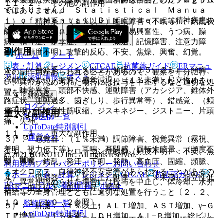
１１．２． その他の副作用
ではありません。
ｓｔｉｃ ａｎｄ Ｓｔａｔｉｓｔｉｃａｌ Ｍａｎｕａ
ｌ ｏｆ Ｍｅｎｔａｌ Ｄｉｓｏｒｄｅｒｓ（精神疾患の
１）． 精神系：（１％以上）睡眠障害（不眠等）、錯乱状
診断・統計マニュアル）。
態、（１％未満）悪夢、易刺激性、易興奮性、うつ病、躁
病、精神症、多幸症、リビドー減退、記憶障害、注意力障
副作用
害、（頻度不明）攻撃的反応、不安、焦燥、興奮、幻覚。
ホーム
ノート
表・計算
レジメン
CTCAE
抗菌薬ガイド
ERマニュ
２）． 神経系：（１％以上）傾眠（１５．２％）、頭痛、
次の副作用があらわれることがあるので、観察を十分に行
アル
薬剤情報
ポスト
浮動性めまい、振戦、感覚減退、（１％未満）起立性めま
い、異常が認められた場合には投与を中止するなど適切な処
い、味覚異常、頭部不快感、運動障害（アカシジア、錐体外
置を行うこと。
新規登録
路症状、運動過多、歯ぎしり、歩行異常等）、錯感覚、（頻
ログイン
度不明）不随意性筋収縮、ジスキネジー、ジストニー、片頭
重大な副作用
監修医師一覧
痛、失神。
UpToDate特別割引
１１．１． 重大な副作用
運営会社
３）． 感覚器：（１％未満）調節障害、視覚異常（霧視、
羞明、視力低下等）、耳鳴、耳閉感、回転性眩暈、（頻度不
１１．１．１． セロトニン症候群（頻度不明）：不安、焦
© 2021 HOKUTO Inc. All rights reserved.
明）散瞳。
燥、興奮、錯乱、発汗、下痢、発熱、高血圧、固縮、頻脈、
利用規約
プライバシーポリシー
お問い合わせ
ミオクロヌス、自律神経不安定等があらわれることがあるの
ホーム
表・計算
レジメン
CTCAE
抗菌薬ガイド
４）． 循環器：（１％以上）動悸、（１％未満）起立性低
で、異常が認められた場合には投与を中止し、体冷却、水分
ERマニュアル
薬剤情報
ポスト
血圧、血圧低下、血圧上昇、頻脈。
補給等の全身管理とともに適切な処置を行うこと〔２．２、
１０．１、１０．２参照〕。
監修医師一覧
５）． 肝臓：（１％以上）ＡＬＴ増加、ＡＳＴ増加、γ−Ｇ
UpToDate特別割引
ＴＰ増加、（１％未満）ＬＤＨ増加、Ａｌ−Ｐ増加、総ビリ