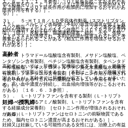
１．６、１１．１．８参照〕［ＱＴ延長を起こすおそれがあ
切な処置を行うこと（リネゾリドは非選択的、可逆的ＭＡＯ
る（併用によりＱＴ延長作用が相加的に増加するおそれがあ
阻害作用を有する）］。
る）］。
３）． ５−ＨＴ１Ｂ／１Ｄ受容体作動薬（スマトリプタン
１５）． スルピリン水和物［本剤の血漿中濃度が低下し有
コハク酸塩、ゾルミトリプタン、エレトリプタン臭化水素酸
効性が減弱するおそれがある（併用によりＣＹＰ２Ｂ６及び
塩）［脱力、反射亢進、協調運動障害、錯乱、不安、焦燥、
ＣＹＰ３Ａ４が誘導され、本剤の代謝が促進されるためと考
興奮があらわれることがある（相互に作用を増強させるおそ
えられる）］。
れがある）］。
高齢者
４）． トラマドール塩酸塩含有製剤、メサドン塩酸塩、ペ
ンタゾシン含有製剤、ペチジン塩酸塩含有製剤、タペンタド
高齢者においては、肝機能、腎機能の低下を考慮し、用量等
ール塩酸塩、デキストロメトルファン臭化水素酸塩水和物含
に注意して慎重に投与すること（本剤は、主として肝臓で代
有製剤、フェンタニル含有製剤［セロトニン作用が増強され
謝されるが、高齢者では肝機能が低下していることが多いた
るおそれがある（これらの薬剤はセロトニン作用を有す
め、高い血中濃度が持続し、出血傾向増強等がおこるおそれ
る）］。
がある）〔１６．６．３参照〕。
５）． Ｌ−トリプトファンを含有する製剤（Ｌ−トリプト
妊婦・授乳婦
ファンを含有するアミノ酸製剤、Ｌ−トリプトファンを含有
する経腸成分栄養剤）［セロトニン作用が増強されるおそれ
がある（Ｌ−トリプトファンはセロトニンの前駆物質である
（妊婦）
ため、脳内セロトニン濃度が高まるおそれがある）］。
妊婦又は妊娠している可能性のある女性には、治療上の有益