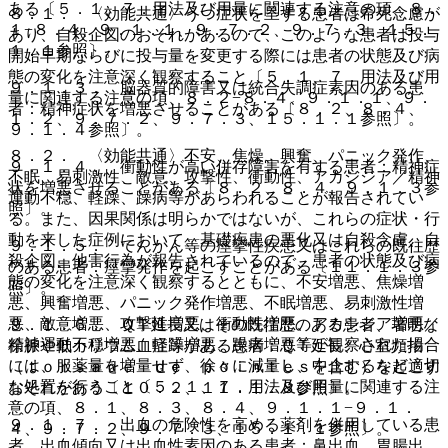
ある〔５．１、７．用法及び用量に関連する注意の項、８．
８．１． 〈効能共通〉うつ症状を呈する患者は希死念慮が
１−８．４、９．１．１、９．７．２、９．７．３、１５．
あり、自殺企図のおそれがあるので、このような患者は投与
１．１参照〕。
開始早期ならびに投与量を変更する際には患者の状態及び病
態の変化を注意深く観察すること〔５．１、７．用法及び用
９．１．３． 脳器質的障害又は統合失調症素因のある患
量に関連する注意の項、８．２−８．４、９．１．１、９．
者：精神症状を増悪させることがある〔８．２、８．４、
１．２、９．７．２、９．７．３、１５．１．１参照〕。
９．１．４参照〕。
８．２． 〈効能共通〉不安、焦燥、興奮、パニック発作、
９．１．４． 衝動性が高い併存障害を有する患者：精神症
不眠、易刺激性、敵意、攻撃性、衝動性、アカシジア／精神
状を増悪させることがある〔８．２、８．４、９．１．３参
運動不穏、軽躁、躁病等があらわれることが報告されてい
照〕。
る。また、因果関係は明らかではないが、これらの症状・行
動を来した症例において、基礎疾患の悪化又は自殺念慮、自
９．１．５． てんかん等の痙攣性疾患又はこれらの既往歴
殺企図、他害行為が報告されているので、患者の状態及び病
のある患者：痙攣発作を起こすことがある〔１１．１．３参
態の変化を注意深く観察するとともに、不安増悪、焦燥増
照〕。
悪、興奮増悪、パニック発作増悪、不眠増悪、易刺激性増
悪、敵意増悪、攻撃性増悪、衝動性増悪、アカシジア増悪／
９．１．６． ＱＴ延長又はその既往歴のある患者、著明な
精神運動不穏増悪、軽躁増悪、躁病増悪等が観察された場合
徐脈や低カリウム血症等がある患者：ＱＴ延長、心室頻拍
には、服薬量を増量せず、徐々に減量し、中止するなど適切
（ｔｏｒｓａｄｅ ｄｅ ｐｏｉｎｔｅｓを含む）を起こす
な処置を行うこと〔５．１、７．用法及び用量に関連する注
おそれがある〔１０．２、１１．１．８参照〕。
意の項、８．１、８．３、８．４、９．１．１−９．１．
９．１．７． 出血の危険性を高める薬剤を併用している患
４、９．７．２、９．７．３、１５．１．１参照〕。
者、出血傾向又は出血性素因のある患者：鼻出血、胃腸出