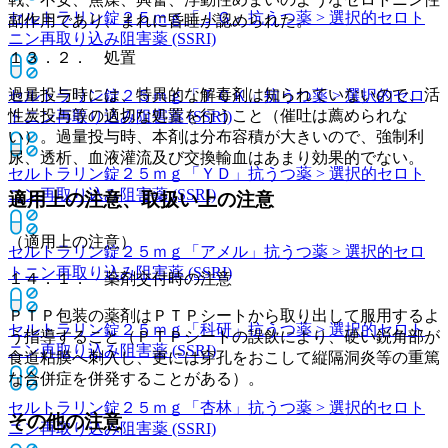
セルトラリン錠２５ｍｇ「ＪＧ」
抗うつ薬 > 選択的セロト
副作用であり、まれに昏睡が認められた。
ニン再取り込み阻害薬 (SSRI)
１３．２． 処置
過量投与時には、特異的な解毒剤は知られていないので、活
セルトラリン錠２５ｍｇ「ＴＣＫ」
抗うつ薬 > 選択的セロ
性炭投与等の適切な処置を行うこと（催吐は薦められな
トニン再取り込み阻害薬 (SSRI)
い）。過量投与時、本剤は分布容積が大きいので、強制利
尿、透析、血液灌流及び交換輸血はあまり効果的でない。
セルトラリン錠２５ｍｇ「ＹＤ」
抗うつ薬 > 選択的セロト
ニン再取り込み阻害薬 (SSRI)
適用上の注意、取扱い上の注意
（適用上の注意）
セルトラリン錠２５ｍｇ「アメル」
抗うつ薬 > 選択的セロ
トニン再取り込み阻害薬 (SSRI)
１４．１． 薬剤交付時の注意
ＰＴＰ包装の薬剤はＰＴＰシートから取り出して服用するよ
セルトラリン錠２５ｍｇ「科研」
抗うつ薬 > 選択的セロト
う指導すること（ＰＴＰシートの誤飲により、硬い鋭角部が
ニン再取り込み阻害薬 (SSRI)
食道粘膜へ刺入し、更には穿孔をおこして縦隔洞炎等の重篤
な合併症を併発することがある）。
セルトラリン錠２５ｍｇ「杏林」
抗うつ薬 > 選択的セロト
その他の注意
ニン再取り込み阻害薬 (SSRI)