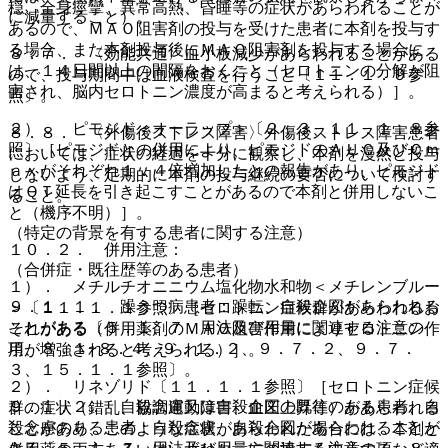
穏、全身痙攣、異常高熱、昏睡等の症状があらわれることが
に減量すること）。
あるので、ＭＡＯ阻害剤の投与を受けた患者に本剤を投与す
る場合、また本剤投与後にＭＡＯ阻害剤を投与する場合に
８．７． 〈効能共通〉血小板減少があらわれることがある
は、１４日間以上の間隔をおくこと（セロトニンの分解が阻
ので、投与期間中は血液検査を行うこと〔１１．１．９参
害され、脳内セロトニン濃度が高まると考えられる）］。
照〕。
２）． ピモジド＜オーラップ＞〔２．３、１１．１．８参
８．８． 〈外傷後ストレス障害〉外傷後ストレス障害患者
照〕［ピモジドとの併用により、ピモジドのＡＵＣ及びＣｍ
においては、症状の経過を十分に観察し、本剤を漫然と投与
ａｘがそれぞれ１．４倍増加したとの報告があり、ピモジド
しないよう、定期的に本剤の投与継続の要否について検討す
はＱＴ延長を引き起こすことがあるので本剤と併用しないこ
ること。
と（機序不明）］。
（特定の背景を有する患者に関する注意）
１０．２． 併用注意：
（合併症・既往歴等のある患者）
１）． メチルチオニニウム塩化物水和物＜メチレンブルー
９．１．１． 躁うつ病患者：躁転、自殺企図があらわれる
＞〔１１．１．１参照〕［セロトニン症候群があらわれるお
ことがある〔５．１、７．用法及び用量に関連する注意の
それがある（併用薬剤のＭＡＯ阻害作用によりセロトニン作
項、８．１−８．４、９．１．２、９．７．２、９．７．
用が増強されると考えられる）］。
３、１５．１．１参照〕。
２）． リネゾリド〔１１．１．１参照〕［セロトニン症候
９．１．２． 自殺念慮又は自殺企図の既往のある患者、自
群の症状（錯乱、協調運動障害、血圧上昇等）があらわれる
殺念慮のある患者：自殺念慮、自殺企図があらわれることが
ことがあり、このような症状があらわれた場合には、本剤と