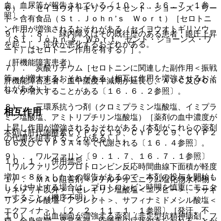
血、血尿等が報告されている〔１０．２、１６．７．１参
６）． セイヨウオトギリソウ＜セント・ジョーンズ・ワー
照〕。
ト＞含有食品（Ｓｔ．Ｊｏｈｎ’ｓ Ｗｏｒｔ）［セロトニ
ン作用が増強されるおそれがある（セイヨウオトギリソウ
９．１．８． 緑内障又はその既往歴のある患者：眼圧上昇
（Ｓｔ．Ｊｏｈｎ’ｓ Ｗｏｒｔ、セント・ジョーンズ・ワ
を起こし、症状が悪化するおそれがある。
ート）はセロトニン作用を有する）］。
（肝機能障害患者）
７）． 炭酸リチウム［セロトニンに関連した副作用＜振戦
等＞が増大するおそれがある（相互に作用を増強させるおそ
肝機能障害患者：血中濃度半減期が延長し、ＡＵＣ及びＣｍ
れがある）］。
ａｘが増大することがある〔１６．６．２参照〕。
８）． 三環系抗うつ剤（クロミプラミン塩酸塩、イミプラ
相互作用
ミン塩酸塩、アミトリプチリン塩酸塩）［薬剤の血中濃度が
上昇し作用が増強されるおそれがある（本剤がこれらの薬剤
本剤は肝代謝酵素ＣＹＰ２Ｃ１９、ＣＹＰ２Ｃ９、ＣＹＰ２
の代謝を阻害することがある）］。
Ｂ６及びＣＹＰ３Ａ４等で代謝される〔１６．４参照〕。
９）． ワルファリン〔９．１．７、１６．７．１参照〕
１０．１． 併用禁忌：
［ワルファリンのプロトロンビン反応時間曲線下面積が軽度
増加＜８％＞したとの報告があるので、本剤の投与を開始も
１）． ＭＡＯ阻害剤＜メチルチオニニウム塩化物水和物・
しくは中止する場合は、プロトロンビン時間を慎重にモニタ
リネゾリド以外＞（セレギリン塩酸塩＜エフピー＞、ラサギ
ーすること（機序不明）］。
リンメシル酸塩＜アジレクト＞、サフィナミドメシル酸塩＜
エクフィナ＞）〔２．２、１１．１．１参照〕［発汗、不
１０）． 出血傾向が増強する薬剤（非定型抗精神病剤、フ
穏、全身痙攣、異常高熱、昏睡等の症状があらわれることが