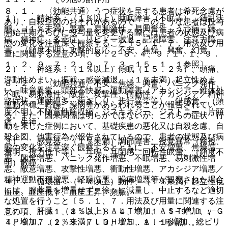
８．１． 〈効能共通〉うつ症状を呈する患者は希死念慮が
１）． 精神系：（１％以上）睡眠障害（不眠等）、錯乱状
あり、自殺企図のおそれがあるので、このような患者は投与
態、（１％未満）悪夢、易刺激性、易興奮性、うつ病、躁
開始早期ならびに投与量を変更する際には患者の状態及び病
病、精神症、多幸症、リビドー減退、記憶障害、注意力障
態の変化を注意深く観察すること〔５．１、７．用法及び用
害、（頻度不明）攻撃的反応、不安、焦燥、興奮、幻覚。
量に関連する注意の項、８．２−８．４、９．１．１、９．
１．２、９．７．２、９．７．３、１５．１．１参照〕。
２）． 神経系：（１％以上）傾眠（１５．２％）、頭痛、
浮動性めまい、振戦、感覚減退、（１％未満）起立性めま
８．２． 〈効能共通〉不安、焦燥、興奮、パニック発作、
い、味覚異常、頭部不快感、運動障害（アカシジア、錐体外
不眠、易刺激性、敵意、攻撃性、衝動性、アカシジア／精神
路症状、運動過多、歯ぎしり、歩行異常等）、錯感覚、（頻
運動不穏、軽躁、躁病等があらわれることが報告されてい
度不明）不随意性筋収縮、ジスキネジー、ジストニー、片頭
る。また、因果関係は明らかではないが、これらの症状・行
痛、失神。
動を来した症例において、基礎疾患の悪化又は自殺念慮、自
殺企図、他害行為が報告されているので、患者の状態及び病
３）． 感覚器：（１％未満）調節障害、視覚異常（霧視、
態の変化を注意深く観察するとともに、不安増悪、焦燥増
羞明、視力低下等）、耳鳴、耳閉感、回転性眩暈、（頻度不
悪、興奮増悪、パニック発作増悪、不眠増悪、易刺激性増
明）散瞳。
悪、敵意増悪、攻撃性増悪、衝動性増悪、アカシジア増悪／
精神運動不穏増悪、軽躁増悪、躁病増悪等が観察された場合
４）． 循環器：（１％以上）動悸、（１％未満）起立性低
には、服薬量を増量せず、徐々に減量し、中止するなど適切
血圧、血圧低下、血圧上昇、頻脈。
な処置を行うこと〔５．１、７．用法及び用量に関連する注
５）． 肝臓：（１％以上）ＡＬＴ増加、ＡＳＴ増加、γ−Ｇ
意の項、８．１、８．３、８．４、９．１．１−９．１．
ＴＰ増加、（１％未満）ＬＤＨ増加、Ａｌ−Ｐ増加、総ビリ
４、９．７．２、９．７．３、１５．１．１参照〕。