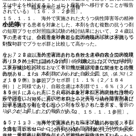
又は中止を検討すること（ヒト母乳中へ移行することが報告
１５．１． 臨床使用に基づく情報
されている）〔１６．３．２参照〕。
１５．１．１． 海外で実施された大うつ病性障害等の精神
小児等
疾患を有する患者を対象とした、本剤を含む複数の抗うつ剤
の短期プラセボ対照臨床試験の検討結果において、２４歳以
９．７．１． 小児等を対象とした国内臨床試験は実施して
下の患者では、自殺念慮や自殺企図の発現のリスクが抗うつ
いない。
剤投与群でプラセボ群と比較して高かった。
９．７．２． 海外で実施された６〜１７歳の大うつ病性障
なお、２５歳以上の患者における自殺念慮や自殺企図の発現
害（ＤＳＭ−４＊における分類）を対象としたプラセボ対照
のリスクの上昇は認められず、６５歳以上においてはそのリ
二重盲検比較試験において有効性が確認できなかったとの報
スクが減少した〔５．１、７．用法及び用量に関連する注意
告があり、また、本剤群でみられた自殺企図［１．１％（２
の項、８．１−８．４、９．１．１、９．１．２、９．７．
／１８９例）］は、プラセボ群［１．１％（２／１８４
２、９．７．３参照〕。
例）］と同様であり、自殺念慮は本剤群で１．６％（３／１
１５．１．２． 主に５０歳以上を対象に実施された海外の
８９例）にみられた。これらの事象と本剤との関連性は明ら
疫学調査において、選択的セロトニン再取り込み阻害剤及び
かではない（海外において本剤は小児大うつ病性障害患者に
三環系抗うつ剤を含む抗うつ剤を投与された患者で、骨折の
対する適応を有していない）〔５．１、５．２、８．１
リスクが上昇したとの報告がある。
−８．４、９．１．１、９．１．２、１５．１．１参照〕。
１５．１．３． 海外で実施された臨床試験において、本剤
９．７．３． 海外で実施された６〜１７歳の外傷後ストレ
を含む選択的セロトニン再取り込み阻害剤が精子特性を変化
ス障害（ＤＳＭ−４＊における分類）を対象としたプラセボ
させ、受精率に影響を与える可能性が報告されている。
対照二重盲検比較試験において有効性が確認できなかったと