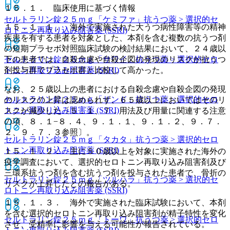
１５．１． 臨床使用に基づく情報
セルトラリン錠２５ｍｇ「ケミファ」
抗うつ薬 > 選択的セ
１５．１．１． 海外で実施された大うつ病性障害等の精神
ロトニン再取り込み阻害薬 (SSRI)
疾患を有する患者を対象とした、本剤を含む複数の抗うつ剤
の短期プラセボ対照臨床試験の検討結果において、２４歳以
下の患者では、自殺念慮や自殺企図の発現のリスクが抗うつ
セルトラリン錠２５ｍｇ「サワイ」
抗うつ薬 > 選択的セロ
剤投与群でプラセボ群と比較して高かった。
トニン再取り込み阻害薬 (SSRI)
なお、２５歳以上の患者における自殺念慮や自殺企図の発現
セルトラリン錠２５ｍｇ「サンド」
抗うつ薬 > 選択的セロ
のリスクの上昇は認められず、６５歳以上においてはそのリ
トニン再取り込み阻害薬 (SSRI)
スクが減少した〔５．１、７．用法及び用量に関連する注意
の項、８．１−８．４、９．１．１、９．１．２、９．７．
２、９．７．３参照〕。
セルトラリン錠２５ｍｇ「タカタ」
抗うつ薬 > 選択的セロ
トニン再取り込み阻害薬 (SSRI)
１５．１．２． 主に５０歳以上を対象に実施された海外の
疫学調査において、選択的セロトニン再取り込み阻害剤及び
三環系抗うつ剤を含む抗うつ剤を投与された患者で、骨折の
セルトラリン錠２５ｍｇ「ツルハラ」
抗うつ薬 > 選択的セ
リスクが上昇したとの報告がある。
ロトニン再取り込み阻害薬 (SSRI)
１５．１．３． 海外で実施された臨床試験において、本剤
を含む選択的セロトニン再取り込み阻害剤が精子特性を変化
セルトラリン錠２５ｍｇ「トーワ」
抗うつ薬 > 選択的セロ
させ、受精率に影響を与える可能性が報告されている。