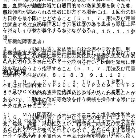
８．３． 〈効能共通〉自殺目的での過量服用を防ぐため、
血、血尿等が報告されている〔１０．２、１６．７．１参
自殺傾向が認められる患者に処方する場合には、１回分の処
照〕。
方日数を最小限にとどめること〔５．１、７．用法及び用量
９．１．８． 緑内障又はその既往歴のある患者：眼圧上昇
に関連する注意の項、８．１、８．２、８．４、９．１．
を起こし、症状が悪化するおそれがある。
１、９．１．２、９．７．２、９．７．３、１５．１．１参
照〕。
（肝機能障害患者）
８．４． 〈効能共通〉家族等に自殺念慮や自殺企図、興
肝機能障害患者：血中濃度半減期が延長し、ＡＵＣ及びＣｍ
奮、攻撃性、易刺激性等の行動の変化及び基礎疾患悪化があ
ａｘが増大することがある〔１６．６．２参照〕。
らわれるリスク等について十分説明を行い、医師と緊密に連
絡を取り合うよう指導すること〔５．１、７．用法及び用量
相互作用
に関連する注意の項、８．１−８．３、９．１．１−９．
１．４、９．７．２、９．７．３、１５．１．１参照〕。
本剤は肝代謝酵素ＣＹＰ２Ｃ１９、ＣＹＰ２Ｃ９、ＣＹＰ２
Ｂ６及びＣＹＰ３Ａ４等で代謝される〔１６．４参照〕。
８．５． 〈効能共通〉眠気、めまい等があらわれることが
あるので、自動車の運転等危険を伴う機械を操作する際には
１０．１． 併用禁忌：
十分注意させること。
１）． ＭＡＯ阻害剤＜メチルチオニニウム塩化物水和物・
８．６． 〈効能共通〉投与中止（突然の中止）により、不
リネゾリド以外＞（セレギリン塩酸塩＜エフピー＞、ラサギ
安、焦燥、興奮、浮動性めまい、錯感覚、頭痛及び悪心等が
リンメシル酸塩＜アジレクト＞、サフィナミドメシル酸塩＜
あらわれることが報告されているので、投与を中止する場合
エクフィナ＞）〔２．２、１１．１．１参照〕［発汗、不
には、突然の中止を避ける（患者の状態を観察しながら徐々