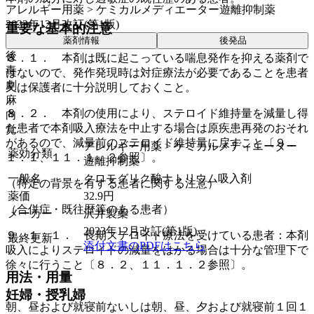
アレルギー用薬 > ケミカルメディエーター遊離抑制薬
2023年12月改訂(第1版)
重要な基本的注意
薬剤情報
後発品
後
８．１． 本剤は既に起こっている喘息発作を抑える薬剤で
毒
はないので、発作発現時は対症療法が必要であることを患者
劇
又は保護者に十分説明しておくこと。
麻
８．２． 本剤の使用により、ステロイド維持量を減量し得
向
た患者で本剤吸入療法を中止する場合は原疾患再発のおそれ
覚
があるので、減量前のステロイド維持量に戻すこと〔９．
アレルギー用薬 > ケミカルメディエーター
薬効分類
１．１、１１．１．２参照〕。
遊離抑制薬
一般名
クロモグリク酸ナトリウム吸入剤
（特定の背景を有する患者に関する注意）
薬価
32.9
円
（合併症・既往歴等のある患者）
メーカー
沢井製薬
2023年12月改訂(第1版)
９．１．１． 長期ステロイド療法を受けている患者：本剤
最終更新
添付文書のPDFはこちら
吸入によりステロイドの減量をはかる場合は十分な管理下で
徐々に行うこと〔８．２、１１．１．２参照〕。
用法・用量
妊婦・授乳婦
朝、昼および就寝前ないしは朝、昼、夕および就寝前１回１