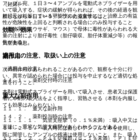
アンプル宛、１日３〜４アンプルを電動式ネブライザーを用
（妊婦）
いて吸入する。症状の緩解が得られれば、その後の経過を観
妊婦又は妊娠している可能性のある女性には、治療上の有益
察しながら１日２〜３アンプルに減量すること。
性が危険性を上回ると判断される場合にのみ投与すること
（動物実験（ウサギ、マウス）で母体に毒性があらわれる大
効能・効果
量の注射により胎仔毒性（胎仔吸収、胎仔体重減少等）の報
告がある）。
気管支喘息。
適用上の注意、取扱い上の注意
副作用
（適用上の注意）
次の副作用があらわれることがあるので、観察を十分に行
い、異常が認められた場合には投与を中止するなど適切な処
１４．１． 薬剤交付時の注意
置を行うこと。
本剤は電動式ネブライザーを用いて吸入させ、患者又は保護
重大な副作用
者に本剤の吸入法をよく指導し、習熟させる（本剤を内服し
ても効果はみられない）。
１１．１． 重大な副作用
１４．２． 薬剤投与時の注意
１１．１．１． 気管支痙攣（０．１％未満）：吸入中又は
直後に、重篤な気管支痙攣があらわれることがある。
１４．２．１． 吸入時には新しいアンプル１本を使用し、
既に開管したアンプルの残液は使用しないこと。また、吸入
１１．１．２． ＰＩＥ症候群（０．１％未満）：ＰＩＥ症