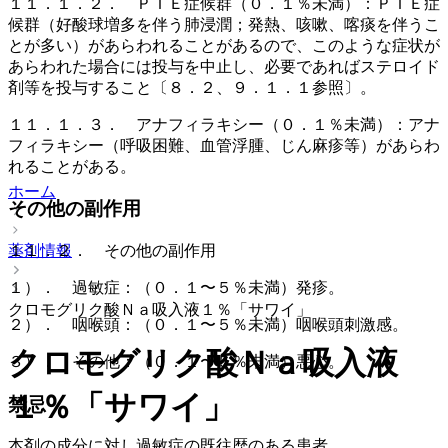
１１．１．２． ＰＩＥ症候群（０．１％未満）：ＰＩＥ症
候群（好酸球増多を伴う肺浸潤；発熱、咳嗽、喀痰を伴うこ
とが多い）があらわれることがあるので、このような症状が
あらわれた場合には投与を中止し、必要であればステロイド
剤等を投与すること〔８．２、９．１．１参照〕。
１１．１．３． アナフィラキシー（０．１％未満）：アナ
フィラキシー（呼吸困難、血管浮腫、じん麻疹等）があらわ
れることがある。
ホーム
その他の副作用
薬剤情報
１１．２． その他の副作用
１）． 過敏症：（０．１〜５％未満）発疹。
クロモグリク酸Ｎａ吸入液１％「サワイ」
２）． 咽喉頭：（０．１〜５％未満）咽喉頭刺激感。
クロモグリク酸Ｎａ吸入液
３）． その他：（０．１〜５％未満）悪心。
１％「サワイ」
禁忌
本剤の成分に対し過敏症の既往歴のある患者。