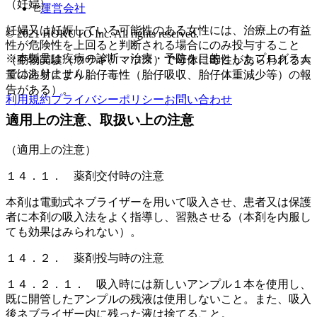
（妊婦）
運営会社
妊婦又は妊娠している可能性のある女性には、治療上の有益
© 2021 HOKUTO Inc. All rights reserved.
性が危険性を上回ると判断される場合にのみ投与すること
※本製品は疾病の診断・治療・予防を目的としたプログラム
（動物実験（ウサギ、マウス）で母体に毒性があらわれる大
ではありません。
量の注射により胎仔毒性（胎仔吸収、胎仔体重減少等）の報
告がある）。
利用規約
プライバシーポリシー
お問い合わせ
適用上の注意、取扱い上の注意
（適用上の注意）
１４．１． 薬剤交付時の注意
本剤は電動式ネブライザーを用いて吸入させ、患者又は保護
者に本剤の吸入法をよく指導し、習熟させる（本剤を内服し
ても効果はみられない）。
１４．２． 薬剤投与時の注意
１４．２．１． 吸入時には新しいアンプル１本を使用し、
既に開管したアンプルの残液は使用しないこと。また、吸入
後ネブライザー内に残った液は捨てること。