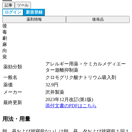
記事
ツール
ログイン
新規登録
薬剤情報
後発品
後
毒
劇
麻
向
覚
アレルギー用薬 > ケミカルメディエー
薬効分類
ター遊離抑制薬
一般名
クロモグリク酸ナトリウム吸入剤
薬価
32.9
円
メーカー
沢井製薬
2023年12月改訂(第1版)
最終更新
添付文書のPDFはこちら
用法・用量
朝、昼および就寝前ないしは朝、昼、夕および就寝前１回１