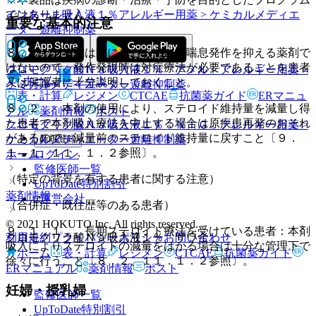
ではありません。
インタール吸入液１％
アレルギー用薬 > ケミカルメディエ
重要な基本的注意
ーター遊離抑制薬
８．１． 本剤は既に起こっている喘息発作を抑える薬剤で
はないので、発作発現時は対症療法が必要であることを患者
クロモグリク酸Ｎａ吸入液１％「アメル」
アレルギー用薬 >
ホーム
ノート
又は保護者に十分説明しておくこと。
ケミカルメディエーター遊離抑制薬
表・計算
レジメン
CTCAE
抗菌薬ガイド
ERマニュ
８．２． 本剤の使用により、ステロイド維持量を減量し得
アル
薬剤情報
ポスト
た患者で本剤吸入療法を中止する場合は原疾患再発のおそれ
クロモグリク酸Ｎａ吸入液１％「ＮＩＧ」
アレルギー用薬 >
があるので、減量前のステロイド維持量に戻すこと〔９．
新規登録
ケミカルメディエーター遊離抑制薬
１．１、１１．１．２参照〕。
ログイン
ホーム
監修医師一覧
（特定の背景を有する患者に関する注意）
UpToDate特別割引
薬剤情報
運営会社
（合併症・既往歴等のある患者）
© 2021 HOKUTO Inc. All rights reserved.
９．１．１． 長期ステロイド療法を受けている患者：本剤
利用規約
プライバシーポリシー
お問い合わせ
クロモグリク酸Ｎａ吸入液１％「サワイ」
吸入によりステロイドの減量をはかる場合は十分な管理下で
ホーム
表・計算
レジメン
CTCAE
抗菌薬ガイド
徐々に行うこと〔８．２、１１．１．２参照〕。
ERマニュアル
薬剤情報
ポスト
妊婦・授乳婦
監修医師一覧
UpToDate特別割引