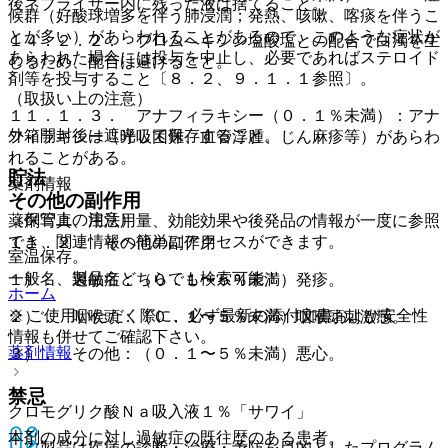
後ネブライザー内に残った液は捨てること。
候群（好酸球増多を伴う肺浸潤；発熱、咳嗽、喀痰を伴うこ
とが多い）があらわれることがあるので、このような症状が
１４．２．２． ブロムヘキシン塩酸塩との配合で白濁を生
あらわれた場合には投与を中止し、必要であればステロイド
じるため、配合は避けること。
剤等を投与すること〔８．２、９．１．１参照〕。
（取扱い上の注意）
１１．１．３． アナフィラキシー（０．１％未満）：アナ
外箱開封後は遮光して保存すること。
フィラキシー（呼吸困難、血管浮腫、じん麻疹等）があらわ
れることがある。
貯法
薬剤情報
その他の副作用
（保管上の注意）
薬剤写真、用法用量、効能効果や後発品の情報が一度に参照
でき、関連情報へ簡単にアクセスができます。
１１．２． その他の副作用
室温保存。
一般名、製品名どちらでも検索可能！
１）． 過敏症：（０．１〜５％未満）発疹。
ホーム
※ ご使用いただく際に、必ず最新の添付文書および安全性
２）． 咽喉頭：（０．１〜５％未満）咽喉頭刺激感。
情報も併せてご確認下さい。
薬剤情報
３）． その他：（０．１〜５％未満）悪心。
禁忌
クロモグリク酸Ｎａ吸入液１％「サワイ」
本剤の成分に対し過敏症の既往歴のある患者。
※本製品は疾病の診断・治療・予防を目的としたプログラム