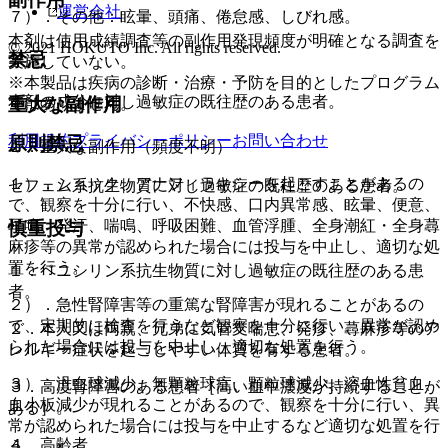
運営会社
７）．その他：眩暈、頭痛、倦怠感、しびれ感。
本剤は使用成績調査等の副作用発現頻度が明確となる調査を
© 2021 HOKUTO Inc. All rights reserved.
禁忌
実施していない。
※本製品は疾病の診断・治療・予防を目的としたプログラム
本剤の成分に対し過敏症の既往歴のある患者。
重大な副作用
ではありません。
利用規約
プライバシーポリシー
お問い合わせ
原則禁忌
１．重大な副作用（頻度不明）
１）．ショック、アナフィラキシーを起こすことがあるの
セフェム系抗生物質に対し過敏症の既往歴のある患者。
で、観察を十分に行い、不快感、口内異常感、眩暈、便意、
耳鳴、発汗、喘鳴、呼吸困難、血管浮腫、全身潮紅・全身蕁
慎重投与
麻疹等の異常が認められた場合には投与を中止し、適切な処
置を行う。
１．ペニシリン系抗生物質に対し過敏症の既往歴のある患
者。
２）．急性腎障害等の重篤な腎障害が現れることがあるの
で、定期的に検査を行うなど観察を十分に行い、異常が認め
２．本人又は両親、兄弟に気管支喘息、発疹、蕁麻疹等のア
られた場合には投与を中止し、適切な処置を行う。
レルギー症状を起こしやすい体質を有する患者。
３）．汎血球減少、無顆粒球症、顆粒球減少、溶血性貧血、
３．高度腎障害のある患者［高い血中濃度が持続することが
血小板減少が現れることがあるので、観察を十分に行い、異
ある］。
常が認められた場合には投与を中止するなど適切な処置を行
４．高齢者。
う。