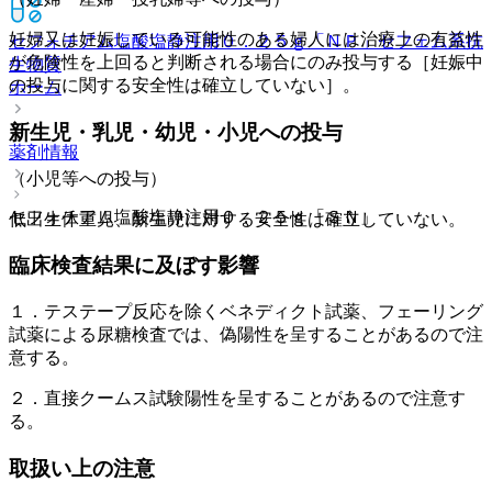
妊婦又は妊娠している可能性のある婦人には治療上の有益性
セフォチアム塩酸塩静注用０．２５ｇ「ＮＰ」
セフェム系抗
が危険性を上回ると判断される場合にのみ投与する［妊娠中
生物質
の投与に関する安全性は確立していない］。
ホーム
新生児・乳児・幼児・小児への投与
薬剤情報
（小児等への投与）
セフォチアム塩酸塩静注用０．２５ｇ「ＳＮ」
低出生体重児、新生児に対する安全性は確立していない。
臨床検査結果に及ぼす影響
１．テステープ反応を除くベネディクト試薬、フェーリング
試薬による尿糖検査では、偽陽性を呈することがあるので注
意する。
２．直接クームス試験陽性を呈することがあるので注意す
る。
取扱い上の注意