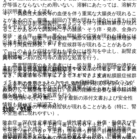
う。
が等張とならないため用いない。溶解にあたっては、溶解方
法説明書きをよく読む。
４）．偽膜性大腸炎等の血便を伴う重篤な大腸炎が現れるこ
とがあるので、腹痛、頻回の下痢が現れた場合には直ちに投
２．本剤の注射液調製時にショックを伴う接触蕁麻疹が現れ
与を中止するなど適切な処置を行う。
ることがあるので調製時に手の腫脹・そう痒・発赤、全身の
発疹・そう痒、腹痛、悪心、嘔吐等の症状が現れた場合には
５）．発熱、咳嗽、呼吸困難、胸部Ｘ線異常、好酸球増多等
以後本剤との接触を避ける。
を伴う間質性肺炎、ＰＩＥ症候群等が現れることがあるの
で、このような症状が現れた場合には投与を中止し、副腎皮
＜用法・用量に関連する使用上の注意＞
薬剤情報
質ホルモン剤の投与等の適切な処置を行う。
１．高度腎障害のある患者には、投与量・投与間隔の適切な
薬剤写真、用法用量、効能効果や後発品の情報が一度に参照
６）．中毒性表皮壊死融解症（Ｔｏｘｉｃ Ｅｐｉｄｅｒｍ
調節をするなど慎重に投与する。
でき、関連情報へ簡単にアクセスができます。
ａｌ Ｎｅｃｒｏｌｙｓｉｓ：ＴＥＮ）、皮膚粘膜眼症候群
（Ｓｔｅｖｅｎｓ−Ｊｏｈｎｓｏｎ症候群）が現れることが
２．本剤の使用にあたっては、耐性菌の発現等を防ぐため、
一般名、製品名どちらでも検索可能！
あるので、観察を十分に行い、異常が認められた場合には投
原則として感受性を確認し、疾病の治療上必要な最小限の期
与を中止し、適切な処置を行う。
間の投与にとどめる。
※ ご使用いただく際に、必ず最新の添付文書および安全性
情報も併せてご確認下さい。
７）．痙攣等の中枢神経症状が現れることがある（特に、腎
効能・効果
不全患者に現れやすい）。
敗血症、深在性皮膚感染症、慢性膿皮症、外傷・熱傷及び手
８）．著しいＡＳＴ上昇（著しいＧＯＴ上昇）、著しいＡＬ
術創等の二次感染、骨髄炎、関節炎、扁桃炎（扁桃周囲炎、
Ｔ上昇（著しいＧＰＴ上昇）等を伴う肝炎、肝機能障害、黄
扁桃周囲膿瘍を含む）、急性気管支炎、肺炎、肺膿瘍、膿
疸が現れることがあるので、観察を十分に行い、異常が認め
※本製品は疾病の診断・治療・予防を目的としたプログラム