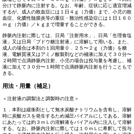
分けて静脈内に注射する。なお、年齢、症状に応じ適宜増減
するが、成人の敗血症には１日４ｇ（力価）まで、小児の敗
血症、化膿性髄膜炎等の重症・難治性感染症には１日１６０
ｍｇ（力価）／ｋｇまで増量することができる。
静脈内注射に際しては、日局「注射用水」、日局「生理食塩
液」又は日局「ブドウ糖注射液」に溶解して用いる。また、
成人の場合は本剤の１回用量０．２５〜２ｇ（力価）を糖
液、電解質液又はアミノ酸製剤などの補液に加えて３０分〜
２時間で点滴静脈内注射、小児の場合は投与量を考慮し、補
液に加えて３０分〜１時間で点滴静脈内注射を行うこともで
きる。
用法・用量（補足）
＜注射液の調製法と調製時の注意＞
１．本剤は緩衝剤として無水炭酸ナトリウムを含有し、溶解
時に炭酸ガスを発生するため減圧バイアルにしてある。溶解
にあたっては約３ｍＬの溶解液をバイアル内に注入して溶解
する。なお、静脈内注射に際しては１０ｍＬに希釈して投与