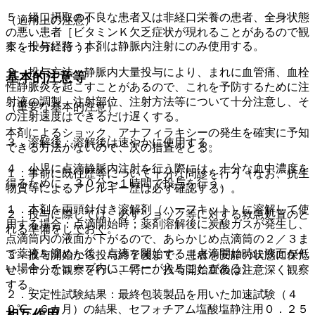
５．経口摂取の不良な患者又は非経口栄養の患者、全身状態
（適用上の注意）
の悪い患者［ビタミンＫ欠乏症状が現れることがあるので観
１．投与経路：本剤は静脈内注射にのみ使用する。
察を十分に行う］。
２．投与方法：静脈内大量投与により、まれに血管痛、血栓
基本的注意等
性静脈炎を起こすことがあるので、これを予防するために注
射液の調製、注射部位、注射方法等について十分注意し、そ
（重要な基本的注意）
の注射速度はできるだけ遅くする。
本剤によるショック、アナフィラキシーの発生を確実に予知
３．溶解後：溶解後は速やかに使用する。
できる方法がないので、次の措置をとる。
４．小児に点滴静脈内注射を行う際には、十分な血中濃度を
１．事前に既往歴等について十分な問診を行う（なお、抗生
得るために、３０分〜１時間で投与を行う。
物質等によるアレルギー歴は必ず確認する）。
１．本剤を両頭針付き溶解剤（ハーフキット）に溶解して使
２．投与に際しては、必ずショック等に対する救急処置のと
用する場合：点滴開始時；薬剤溶解後に炭酸ガスが発生し、
れる準備をしておく。
点滴筒内の液面が下がるので、あらかじめ点滴筒の２／３ま
で薬液を溜めた後、点滴を開始する［点滴開始時に液面が低
３．投与開始から投与終了後まで、患者を安静の状態に保た
い場合、チューブ内にエアーが入ることがある］。
せ、十分な観察を行い、特に、投与開始直後は注意深く観察
する。
２．安定性試験結果：最終包装製品を用いた加速試験（４
０℃、６カ月）の結果、セフォチアム塩酸塩静注用０．２５
相互作用