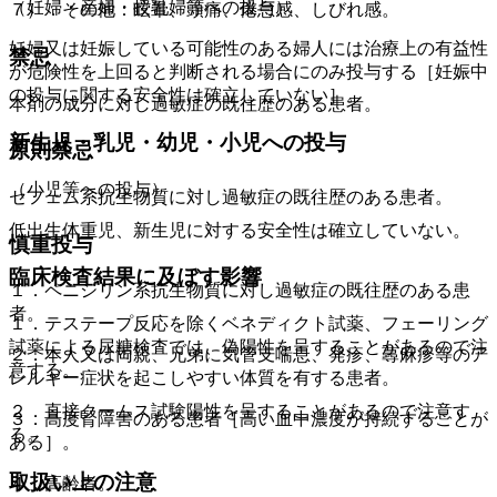
（妊婦・産婦・授乳婦等への投与）
７）．その他：眩暈、頭痛、倦怠感、しびれ感。
妊婦又は妊娠している可能性のある婦人には治療上の有益性
禁忌
が危険性を上回ると判断される場合にのみ投与する［妊娠中
の投与に関する安全性は確立していない］。
本剤の成分に対し過敏症の既往歴のある患者。
新生児・乳児・幼児・小児への投与
原則禁忌
（小児等への投与）
セフェム系抗生物質に対し過敏症の既往歴のある患者。
低出生体重児、新生児に対する安全性は確立していない。
慎重投与
臨床検査結果に及ぼす影響
１．ペニシリン系抗生物質に対し過敏症の既往歴のある患
者。
１．テステープ反応を除くベネディクト試薬、フェーリング
試薬による尿糖検査では、偽陽性を呈することがあるので注
２．本人又は両親、兄弟に気管支喘息、発疹、蕁麻疹等のア
意する。
レルギー症状を起こしやすい体質を有する患者。
２．直接クームス試験陽性を呈することがあるので注意す
３．高度腎障害のある患者［高い血中濃度が持続することが
る。
ある］。
取扱い上の注意
４．高齢者。