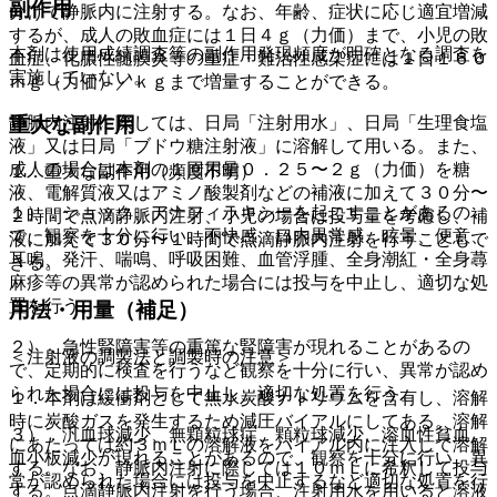
副作用
分けて静脈内に注射する。なお、年齢、症状に応じ適宜増減
するが、成人の敗血症には１日４ｇ（力価）まで、小児の敗
本剤は使用成績調査等の副作用発現頻度が明確となる調査を
血症、化膿性髄膜炎等の重症・難治性感染症には１日１６０
実施していない。
ｍｇ（力価）／ｋｇまで増量することができる。
静脈内注射に際しては、日局「注射用水」、日局「生理食塩
重大な副作用
液」又は日局「ブドウ糖注射液」に溶解して用いる。また、
成人の場合は本剤の１回用量０．２５〜２ｇ（力価）を糖
１．重大な副作用（頻度不明）
液、電解質液又はアミノ酸製剤などの補液に加えて３０分〜
１）．ショック、アナフィラキシーを起こすことがあるの
２時間で点滴静脈内注射、小児の場合は投与量を考慮し、補
で、観察を十分に行い、不快感、口内異常感、眩暈、便意、
液に加えて３０分〜１時間で点滴静脈内注射を行うこともで
耳鳴、発汗、喘鳴、呼吸困難、血管浮腫、全身潮紅・全身蕁
きる。
麻疹等の異常が認められた場合には投与を中止し、適切な処
置を行う。
用法・用量（補足）
２）．急性腎障害等の重篤な腎障害が現れることがあるの
＜注射液の調製法と調製時の注意＞
で、定期的に検査を行うなど観察を十分に行い、異常が認め
られた場合には投与を中止し、適切な処置を行う。
１．本剤は緩衝剤として無水炭酸ナトリウムを含有し、溶解
時に炭酸ガスを発生するため減圧バイアルにしてある。溶解
３）．汎血球減少、無顆粒球症、顆粒球減少、溶血性貧血、
にあたっては約３ｍＬの溶解液をバイアル内に注入して溶解
血小板減少が現れることがあるので、観察を十分に行い、異
する。なお、静脈内注射に際しては１０ｍＬに希釈して投与
常が認められた場合には投与を中止するなど適切な処置を行
する。点滴静脈内注射を行う場合、注射用水を用いると溶液