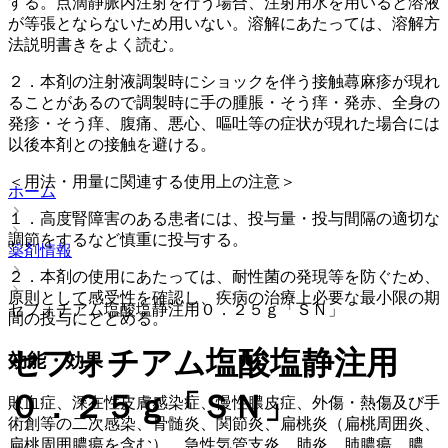
する。点滴静脈内注射を行う場合、注射用水を用いると溶液
が等張とならないため用いない。溶解にあたっては、溶解方
法説明書きをよく読む。
２．本剤の注射液調製時にショックを伴う接触蕁麻疹が現れ
ることがあるので調製時に手の腫脹・そう痒・発赤、全身の
発疹・そう痒、腹痛、悪心、嘔吐等の症状が現れた場合には
以後本剤との接触を避ける。
＜用法・用量に関連する使用上の注意＞
ホーム
１．高度腎障害のある患者には、投与量・投与間隔の適切な
調節をするなど慎重に投与する。
薬剤情報
２．本剤の使用にあたっては、耐性菌の発現等を防ぐため、
原則として感受性を確認し、疾病の治療上必要な最小限の期
セフォチアム塩酸塩静注用０．２５ｇ「ＳＮ」
間の投与にとどめる。
セフォチアム塩酸塩静注用
効能・効果
０．２５ｇ「ＳＮ」
敗血症、深在性皮膚感染症、慢性膿皮症、外傷・熱傷及び手
術創等の二次感染、骨髄炎、関節炎、扁桃炎（扁桃周囲炎、
扁桃周囲膿瘍を含む）、急性気管支炎、肺炎、肺膿瘍、膿