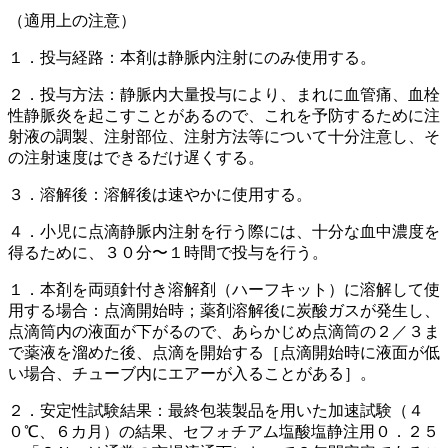
（適用上の注意）
１．投与経路：本剤は静脈内注射にのみ使用する。
２．投与方法：静脈内大量投与により、まれに血管痛、血栓
性静脈炎を起こすことがあるので、これを予防するために注
射液の調製、注射部位、注射方法等について十分注意し、そ
の注射速度はできるだけ遅くする。
３．溶解後：溶解後は速やかに使用する。
４．小児に点滴静脈内注射を行う際には、十分な血中濃度を
得るために、３０分〜１時間で投与を行う。
１．本剤を両頭針付き溶解剤（ハーフキット）に溶解して使
用する場合：点滴開始時；薬剤溶解後に炭酸ガスが発生し、
点滴筒内の液面が下がるので、あらかじめ点滴筒の２／３ま
で薬液を溜めた後、点滴を開始する［点滴開始時に液面が低
い場合、チューブ内にエアーが入ることがある］。
２．安定性試験結果：最終包装製品を用いた加速試験（４
０℃、６カ月）の結果、セフォチアム塩酸塩静注用０．２５