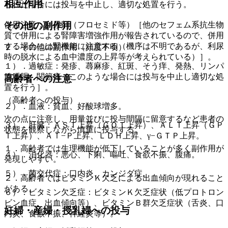
相互作用
られた場合には投与を中止し、適切な処置を行う。
その他の副作用
併用注意：利尿剤（フロセミド等）［他のセフェム系抗生物
質で併用による腎障害増強作用が報告されているので、併用
する場合には腎機能に注意する（機序は不明であるが、利尿
２．その他の副作用（頻度不明）
時の脱水による血中濃度の上昇等が考えられている）］。
１）．過敏症：発疹、蕁麻疹、紅斑、そう痒、発熱、リンパ
腺腫脹、関節痛［このような場合には投与を中止し適切な処
高齢者への注意
置を行う］。
（高齢者への投与）
２）．血液：貧血、好酸球増多。
次の点に注意し、用量並びに投与間隔に留意するなど患者の
３）．肝臓：ＡＳＴ上昇（ＧＯＴ上昇）、ＡＬＴ上昇（ＧＰ
状態を観察しながら慎重に投与する。
Ｔ上昇）、Ａｌ−Ｐ上昇、ＬＤＨ上昇、γ−ＧＴＰ上昇。
１．高齢者では生理機能が低下していることが多く副作用が
４）．消化器：悪心、下痢、嘔吐、食欲不振、腹痛。
発現しやすい。
５）．菌交代症：口内炎、カンジダ症。
２．高齢者ではビタミンＫ欠乏による出血傾向が現れること
がある。
６）．ビタミン欠乏症：ビタミンＫ欠乏症状（低プロトロン
ビン血症、出血傾向等）、ビタミンＢ群欠乏症状（舌炎、口
妊婦・産婦・授乳婦への投与
内炎、食欲不振、神経炎等）。