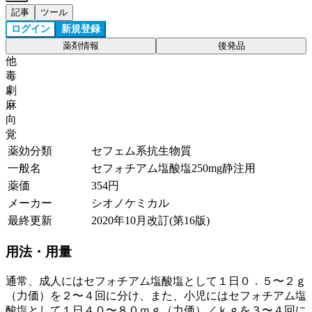
記事
ツール
ログイン
新規登録
薬剤情報
後発品
他
毒
劇
麻
向
覚
薬効分類
セフェム系抗生物質
一般名
セフォチアム塩酸塩250mg静注用
薬価
354
円
メーカー
シオノケミカル
最終更新
2020年10月改訂(第16版)
用法・用量
通常、成人にはセフォチアム塩酸塩として１日０．５〜２ｇ
（力価）を２〜４回に分け、また、小児にはセフォチアム塩
酸塩として１日４０〜８０ｍｇ（力価）／ｋｇを３〜４回に