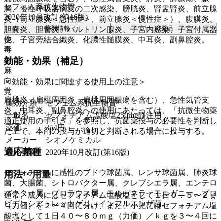
セフェム系抗生物質
胸、慢性呼吸器病変の二次感染、膀胱炎、腎盂腎炎、前立腺
2020年10月改訂(第16版)
炎（前立腺炎＜急性症＞、前立腺炎＜慢性症＞）、腹膜炎、
薬剤情報
後発品
胆嚢炎、胆管炎、バルトリン腺炎、子宮内感染、子宮付属器
他
炎、子宮旁結合織炎、化膿性髄膜炎、中耳炎、副鼻腔炎。
毒
劇
効能・効果（補足）
麻
向
＜効能・効果に関連する使用上の注意＞
覚
扁桃炎（扁桃周囲炎、扁桃周囲膿瘍を含む）、急性気管支
薬効分類
セフェム系抗生物質
炎、中耳炎、副鼻腔炎への使用にあたっては、「抗微生物薬
一般名
セフォチアム塩酸塩250mg静注用
適正使用の手引き」を参照し、抗菌薬投与の必要性を判断し
薬価
354
円
た上で、本剤の投与が適切と判断される場合に投与する。
メーカー
シオノケミカル
適応菌種
最終更新
2020年10月改訂(第16版)
セフォチアムに感性のブドウ球菌属、レンサ球菌属、肺炎球
用法・用量
菌、大腸菌、シトロバクター属、クレブシエラ属、エンテロ
バクター属、プロテウス属、モルガネラ・モルガニー、プロ
通常、成人にはセフォチアム塩酸塩として１日０．５〜２ｇ
ビデンシア・レットゲリ、インフルエンザ菌。
（力価）を２〜４回に分け、また、小児にはセフォチアム塩
酸塩として１日４０〜８０ｍｇ（力価）／ｋｇを３〜４回に