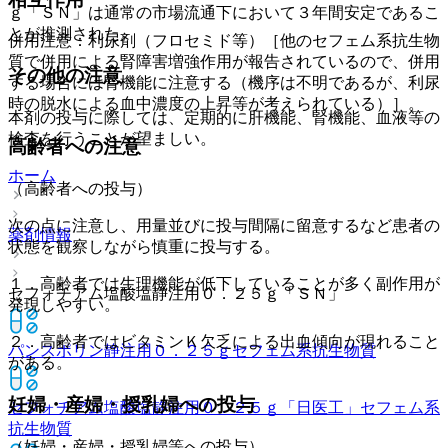
ｇ「ＳＮ」は通常の市場流通下において３年間安定であるこ
とが推測された。
併用注意：利尿剤（フロセミド等）［他のセフェム系抗生物
質で併用による腎障害増強作用が報告されているので、併用
その他の注意
する場合には腎機能に注意する（機序は不明であるが、利尿
時の脱水による血中濃度の上昇等が考えられている）］。
本剤の投与に際しては、定期的に肝機能、腎機能、血液等の
検査を行うことが望ましい。
高齢者への注意
ホーム
（高齢者への投与）
次の点に注意し、用量並びに投与間隔に留意するなど患者の
薬剤情報
状態を観察しながら慎重に投与する。
１．高齢者では生理機能が低下していることが多く副作用が
セフォチアム塩酸塩静注用０．２５ｇ「ＳＮ」
発現しやすい。
２．高齢者ではビタミンＫ欠乏による出血傾向が現れること
パンスポリン静注用０．２５ｇ
セフェム系抗生物質
がある。
妊婦・産婦・授乳婦への投与
セフォチアム塩酸塩静注用０．２５ｇ「日医工」
セフェム系
抗生物質
（妊婦・産婦・授乳婦等への投与）