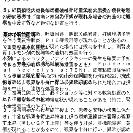
５．経口摂取の不良な患者又は非経口栄養の患者、全身状態
４）．偽膜性大腸炎等の血便を伴う重篤な大腸炎が現れるこ
の悪い患者［ビタミンＫ欠乏症状が現れることがあるので観
とがあるので、腹痛、頻回の下痢が現れた場合には直ちに投
察を十分に行う］。
与を中止するなど適切な処置を行う。
５）．発熱、咳嗽、呼吸困難、胸部Ｘ線異常、好酸球増多等
基本的注意等
を伴う間質性肺炎、ＰＩＥ症候群等が現れることがあるの
で、このような症状が現れた場合には投与を中止し、副腎皮
（重要な基本的注意）
質ホルモン剤の投与等の適切な処置を行う。
本剤によるショック、アナフィラキシーの発生を確実に予知
６）．中毒性表皮壊死融解症（Ｔｏｘｉｃ Ｅｐｉｄｅｒｍ
できる方法がないので、次の措置をとる。
ａｌ Ｎｅｃｒｏｌｙｓｉｓ：ＴＥＮ）、皮膚粘膜眼症候群
１．事前に既往歴等について十分な問診を行う（なお、抗生
（Ｓｔｅｖｅｎｓ−Ｊｏｈｎｓｏｎ症候群）が現れることが
物質等によるアレルギー歴は必ず確認する）。
あるので、観察を十分に行い、異常が認められた場合には投
与を中止し、適切な処置を行う。
２．投与に際しては、必ずショック等に対する救急処置のと
れる準備をしておく。
７）．痙攣等の中枢神経症状が現れることがある（特に、腎
不全患者に現れやすい）。
３．投与開始から投与終了後まで、患者を安静の状態に保た
せ、十分な観察を行い、特に、投与開始直後は注意深く観察
８）．著しいＡＳＴ上昇（著しいＧＯＴ上昇）、著しいＡＬ
する。
Ｔ上昇（著しいＧＰＴ上昇）等を伴う肝炎、肝機能障害、黄
疸が現れることがあるので、観察を十分に行い、異常が認め