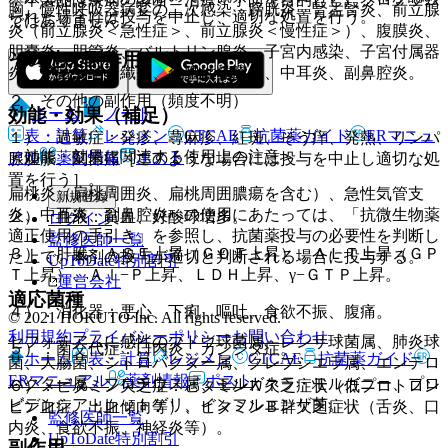
胸、慢性呼吸器病変の二次感染、膀胱炎、腎盂腎炎、前立腺
られた場合には投与を中止し、適切な処置を行う。
ではありません。
炎（前立腺炎＜急性症＞、前立腺炎＜慢性症＞）、腹膜炎、
胆嚢炎、胆管炎、バルトリン腺炎、子宮内感染、子宮付属器
その他の副作用
炎、子宮旁結合織炎、化膿性髄膜炎、中耳炎、副鼻腔炎。
２．その他の副作用（頻度不明）
ホーム
ノート
効能・効果（補足）
表・計算
レジメン
CTCAE
抗菌薬ガイド
ERマニュ
１）．過敏症：発疹、蕁麻疹、紅斑、そう痒、発熱、リンパ
＜効能・効果に関連する使用上の注意＞
アル
薬剤情報
ポスト
腺腫脹、関節痛［このような場合には投与を中止し適切な処
置を行う］。
扁桃炎（扁桃周囲炎、扁桃周囲膿瘍を含む）、急性気管支
新規登録
炎、中耳炎、副鼻腔炎への使用にあたっては、「抗微生物薬
２）．血液：貧血、好酸球増多。
ログイン
適正使用の手引き」を参照し、抗菌薬投与の必要性を判断し
監修医師一覧
３）．肝臓：ＡＳＴ上昇（ＧＯＴ上昇）、ＡＬＴ上昇（ＧＰ
た上で、本剤の投与が適切と判断される場合に投与する。
UpToDate特別割引
Ｔ上昇）、Ａｌ−Ｐ上昇、ＬＤＨ上昇、γ−ＧＴＰ上昇。
運営会社
適応菌種
４）．消化器：悪心、下痢、嘔吐、食欲不振、腹痛。
© 2021 HOKUTO Inc. All rights reserved.
利用規約
プライバシーポリシー
お問い合わせ
セフォチアムに感性のブドウ球菌属、レンサ球菌属、肺炎球
５）．菌交代症：口内炎、カンジダ症。
ホーム
表・計算
レジメン
CTCAE
抗菌薬ガイド
菌、大腸菌、シトロバクター属、クレブシエラ属、エンテロ
ERマニュアル
薬剤情報
ポスト
バクター属、プロテウス属、モルガネラ・モルガニー、プロ
６）．ビタミン欠乏症：ビタミンＫ欠乏症状（低プロトロン
ビデンシア・レットゲリ、インフルエンザ菌。
ビン血症、出血傾向等）、ビタミンＢ群欠乏症状（舌炎、口
監修医師一覧
内炎、食欲不振、神経炎等）。
UpToDate特別割引
副作用