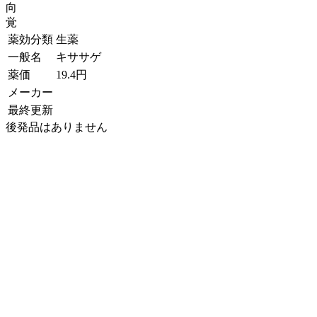
向
覚
薬効分類
生薬
一般名
キササゲ
薬価
19.4
円
メーカー
最終更新
後発品はありません