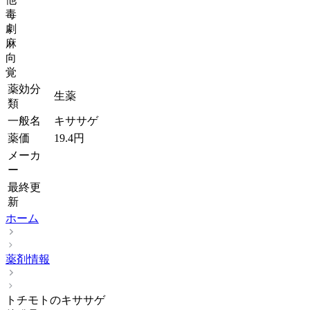
毒
劇
麻
向
覚
薬効分
生薬
類
一般名
キササゲ
薬価
19.4
円
メーカ
ー
最終更
新
ホーム
薬剤情報
トチモトのキササゲ