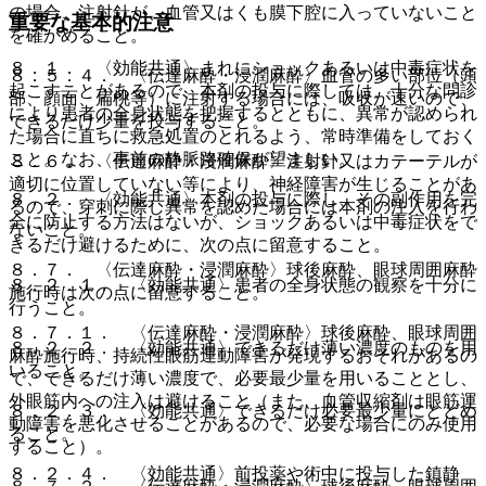
の場合、注射針が、血管又はくも膜下腔に入っていないこと
重要な基本的注意
を確かめること。
８．１． 〈効能共通〉まれにショックあるいは中毒症状を
８．５．４． 〈伝達麻酔・浸潤麻酔〉血管の多い部位（頭
起こすことがあるので、本剤の投与に際しては、十分な問診
部、顔面、扁桃等）に注射する場合には、吸収が速いので、
により患者の全身状態を把握するとともに、異常が認められ
できるだけ少量を投与すること。
た場合に直ちに救急処置のとれるよう、常時準備をしておく
こと。なお、事前の静脈路確保が望ましい。
８．６． 〈伝達麻酔・浸潤麻酔〉注射針又はカテーテルが
適切に位置していない等により、神経障害が生じることがあ
８．２． 〈効能共通〉本剤の投与に際し、その副作用を完
るので、穿刺に際し異常を認めた場合には本剤の注入を行わ
全に防止する方法はないが、ショックあるいは中毒症状をで
ないこと。
きるだけ避けるために、次の点に留意すること。
８．７． 〈伝達麻酔・浸潤麻酔〉球後麻酔、眼球周囲麻酔
８．２．１． 〈効能共通〉患者の全身状態の観察を十分に
施行時は次の点に留意すること。
行うこと。
８．７．１． 〈伝達麻酔・浸潤麻酔〉球後麻酔、眼球周囲
８．２．２． 〈効能共通〉できるだけ薄い濃度のものを用
麻酔施行時、持続性眼筋運動障害が発現するおそれがあるの
いること。
で、できるだけ薄い濃度で、必要最少量を用いることとし、
外眼筋内への注入は避けること（また、血管収縮剤は眼筋運
８．２．３． 〈効能共通〉できるだけ必要最少量にとどめ
動障害を悪化させることがあるので、必要な場合にのみ使用
ること。
すること）。
８．２．４． 〈効能共通〉前投薬や術中に投与した鎮静