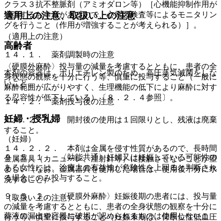
クラス３抗不整脈剤（アミオダロン等）［心機能抑制作用が
増強するおそれがあるので、心電図検査等によるモニタリン
適用上の注意、取扱い上の注意
グを行うこと（作用が増強することが考えられる）］。
（適用上の注意）
高齢者
１４．１． 薬剤調製時の注意
〈硬膜外麻酔〉投与量の減量を考慮するとともに、患者の全
本剤の容器は、ポリエチレン製のため、高圧蒸気滅菌をしな
身状態の観察を十分に行う等、慎重に投与すること（一般に
いこと。
麻酔範囲が広がりやすく、生理機能の低下により麻酔に対す
る忍容性が低下している）〔８．２．４参照〕。
１４．２． 薬剤投与後の注意
妊婦・授乳婦
１４．２．１． 開封後の使用は１回限りとし、残液は廃棄
すること。
（妊婦）
１４．２．２． 本剤は金属を侵す性質があるので、長時間
９．５．１． 〈効能共通〉妊婦又は妊娠している可能性の
金属器具（カニューレ、注射針等）に接触させないことが望
ある女性には、治療上の有益性が危険性を上回ると判断され
ましい（なお、金属器具を使用した場合は、使用後十分に水
る場合にのみ投与すること。
洗すること）。
９．５．２． 〈硬膜外麻酔〉妊娠後期の患者には、投与量
（取扱い上の注意）
の減量を考慮するとともに、患者の全身状態の観察を十分に
薬液の漏出や容器に破損が認められるものは使用しないこ
行う等、慎重に投与すること（妊娠末期は、仰臥位性低血圧