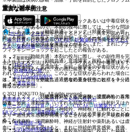
ではありません。
重大な副作用
重要な基本的注意
１１．１． 重大な副作用
８．１． 〈効能共通〉まれにショックあるいは中毒症状を
起こすことがあるので、本剤の投与に際しては、十分な問診
１１．１．１． 〈効能共通〉ショック（頻度不明）：徐
により患者の全身状態を把握するとともに、異常が認められ
ホーム
ノート
脈、不整脈、血圧低下、呼吸抑制、チアノーゼ、意識障害等
た場合に直ちに救急処置のとれるよう、常時準備をしておく
表・計算
レジメン
CTCAE
抗菌薬ガイド
ERマニュ
を生じ、まれに心停止を来すことがある。また、まれにアナ
こと。なお、事前の静脈路確保が望ましい。
アル
薬剤情報
ポスト
フィラキシーショックを起こしたとの報告がある。
８．２． 〈効能共通〉本剤の投与に際し、その副作用を完
新規登録
１１．１．２． 〈効能共通〉意識障害、振戦、痙攣（いず
全に防止する方法はないが、ショックあるいは中毒症状をで
ログイン
れも頻度不明）：意識障害、振戦、痙攣等の中毒症状があら
きるだけ避けるために、次の点に留意すること。
監修医師一覧
われることがあるので、このような症状があらわれた場合に
UpToDate特別割引
は、直ちに投与を中止し、適切な処置を行うこと〔１３．過
８．２．１． 〈効能共通〉患者の全身状態の観察を十分に
運営会社
量投与の項参照〕。
行うこと。
© 2021 HOKUTO Inc. All rights reserved.
１１．１．３． 〈硬膜外麻酔・伝達麻酔・浸潤麻酔〉異常
８．２．２． 〈効能共通〉できるだけ薄い濃度のものを用
利用規約
プライバシーポリシー
お問い合わせ
感覚、知覚・運動障害（いずれも頻度不明）：注射針又はカ
いること。
ホーム
表・計算
レジメン
CTCAE
抗菌薬ガイド
テーテルの留置時に神経（神経幹、神経根）に触れることに
ERマニュアル
薬剤情報
ポスト
８．２．３． 〈効能共通〉できるだけ必要最少量にとどめ
より一過性異常感覚が発現することがある。また、硬膜外麻
ること。
酔・伝達麻酔・浸潤麻酔時、神経が注射針や薬剤あるいは虚
監修医師一覧
血によって障害を受けると、まれに持続的異常感覚、疼痛、
UpToDate特別割引
８．２．４． 〈効能共通〉前投薬や術中に投与した鎮静