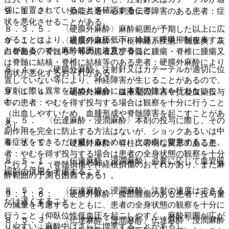
切に留置されていることを確認すること。
９．１．２． 〈効能共通〉心刺激伝導障害のある患者：症
状を悪化させることがある。
８．３．５． 〈硬膜外麻酔〉麻酔範囲が予期した以上に広
がることにより、過度の血圧低下、徐脈、呼吸抑制を来すこ
９．１．３． 〈硬膜外麻酔〉中枢神経系疾患：髄膜炎、灰
とがあるので、麻酔範囲に注意すること。
白脊髄炎、脊髄ろう等の患者及び脊髄に腫瘍・脊椎に腫瘍又
は脊髄に結核・脊椎に結核等のある患者：硬膜外麻酔により
８．４． 〈硬膜外麻酔〉注射針又はカテーテルが適切に位
病状が悪化するおそれがある。
置していない等により、神経障害が生じることがあるので、
穿刺に際し異常を認めた場合には本剤の注入を行わないこ
９．１．４． 〈硬膜外麻酔〉血液凝固障害や抗凝血薬投与
と。
中の患者：やむを得ず投与する場合は観察を十分に行うこと
（出血しやすいため、血腫形成や脊髄障害を起こすことがあ
８．５． 〈伝達麻酔・浸潤麻酔〉本剤の投与に際し、その
る）。
副作用を完全に防止する方法はないが、ショックあるいは中
毒症状をできるだけ避けるために、次の点に留意すること。
９．１．５． 〈硬膜外麻酔〉脊柱に著明な変形のある患
者：やむを得ず投与する場合は患者の全身状態の観察を十分
８．５．１． 〈伝達麻酔・浸潤麻酔〉必要に応じて血管収
に行うこと（脊髄損傷や神経根損傷のおそれがあり、また麻
縮剤の併用を考慮すること。
酔範囲の予測も困難である）。
８．５．２． 〈伝達麻酔・浸潤麻酔〉注射の速度はできる
９．１．６． 〈硬膜外麻酔〉腹部腫瘤のある患者：投与量
だけ遅くすること。
の減量を考慮するとともに、患者の全身状態の観察を十分に
行うこと（仰臥位性低血圧を起こしやすく、麻酔範囲が広が
８．５．３． 〈伝達麻酔・浸潤麻酔〉伝達麻酔・浸潤麻酔
りやすい；麻酔中はさらに増悪することがある）。