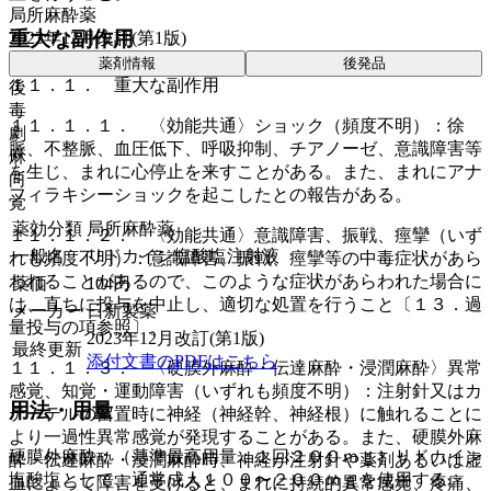
局所麻酔薬
重大な副作用
2023年12月改訂(第1版)
薬剤情報
後発品
１１．１． 重大な副作用
後
毒
１１．１．１． 〈効能共通〉ショック（頻度不明）：徐
劇
脈、不整脈、血圧低下、呼吸抑制、チアノーゼ、意識障害等
麻
を生じ、まれに心停止を来すことがある。また、まれにアナ
向
フィラキシーショックを起こしたとの報告がある。
覚
薬効分類
局所麻酔薬
１１．１．２． 〈効能共通〉意識障害、振戦、痙攣（いず
一般名
リドカイン塩酸塩注射液
れも頻度不明）：意識障害、振戦、痙攣等の中毒症状があら
われることがあるので、このような症状があらわれた場合に
薬価
104
円
は、直ちに投与を中止し、適切な処置を行うこと〔１３．過
メーカー
日新製薬
量投与の項参照〕。
2023年12月改訂(第1版)
最終更新
添付文書のPDFはこちら
１１．１．３． 〈硬膜外麻酔・伝達麻酔・浸潤麻酔〉異常
感覚、知覚・運動障害（いずれも頻度不明）：注射針又はカ
用法・用量
テーテルの留置時に神経（神経幹、神経根）に触れることに
より一過性異常感覚が発現することがある。また、硬膜外麻
硬膜外麻酔：（基準最高用量；１回２００ｍｇ）リドカイン
酔・伝達麻酔・浸潤麻酔時、神経が注射針や薬剤あるいは虚
塩酸塩として、通常成人１００〜２００ｍｇを使用する。
血によって障害を受けると、まれに持続的異常感覚、疼痛、