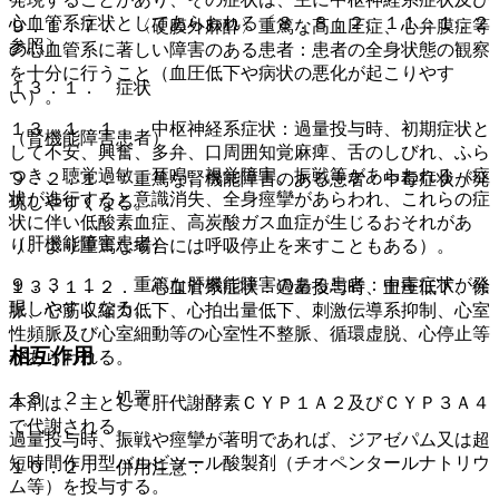
心血管系症状としてあらわれる〔８．８．２、１１．１．２
９．１．７． 〈硬膜外麻酔〉重篤な高血圧症、心弁膜症等
参照〕。
の心血管系に著しい障害のある患者：患者の全身状態の観察
を十分に行うこと（血圧低下や病状の悪化が起こりやす
１３．１． 症状
い）。
１３．１．１． 中枢神経系症状：過量投与時、初期症状と
（腎機能障害患者）
して不安、興奮、多弁、口周囲知覚麻痺、舌のしびれ、ふら
つき、聴覚過敏、耳鳴、視覚障害、振戦等があらわれる（症
９．２．１． 重篤な腎機能障害のある患者：中毒症状が発
状が進行すると意識消失、全身痙攣があらわれ、これらの症
現しやすくなる。
状に伴い低酸素血症、高炭酸ガス血症が生じるおそれがあ
（肝機能障害患者）
り、より重篤な場合には呼吸停止を来すこともある）。
９．３．１． 重篤な肝機能障害のある患者：中毒症状が発
１３．１．２． 心血管系症状：過量投与時、血圧低下、徐
現しやすくなる。
脈、心筋収縮力低下、心拍出量低下、刺激伝導系抑制、心室
性頻脈及び心室細動等の心室性不整脈、循環虚脱、心停止等
相互作用
があらわれる。
１３．２． 処置
本剤は、主として肝代謝酵素ＣＹＰ１Ａ２及びＣＹＰ３Ａ４
で代謝される。
過量投与時、振戦や痙攣が著明であれば、ジアゼパム又は超
短時間作用型バルビツール酸製剤（チオペンタールナトリウ
１０．２． 併用注意：
ム等）を投与する。