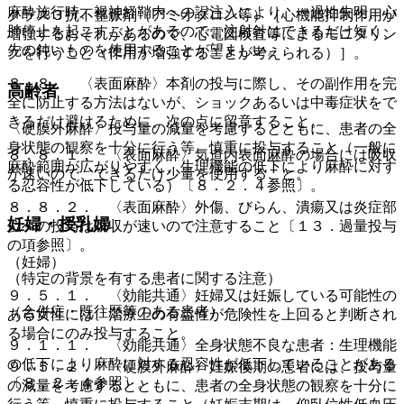
麻酔施行時、視神経鞘内への誤注入により、一過性失明、心
クラス３抗不整脈剤（アミオダロン等）［心機能抑制作用が
肺停止を起こすことがあるので、注射針はできるだけ短く、
増強するおそれがあるので、心電図検査等によるモニタリン
先の鈍いものを使用することが望ましい。
グを行うこと（作用が増強することが考えられる）］。
８．８． 〈表面麻酔〉本剤の投与に際し、その副作用を完
高齢者
全に防止する方法はないが、ショックあるいは中毒症状をで
きるだけ避けるために、次の点に留意すること。
〈硬膜外麻酔〉投与量の減量を考慮するとともに、患者の全
身状態の観察を十分に行う等、慎重に投与すること（一般に
８．８．１． 〈表面麻酔〉気道内表面麻酔の場合には吸収
麻酔範囲が広がりやすく、生理機能の低下により麻酔に対す
が速いので、できるだけ少量を使用すること。
る忍容性が低下している）〔８．２．４参照〕。
８．８．２． 〈表面麻酔〉外傷、びらん、潰瘍又は炎症部
妊婦・授乳婦
位への投与は吸収が速いので注意すること〔１３．過量投与
の項参照〕。
（妊婦）
（特定の背景を有する患者に関する注意）
９．５．１． 〈効能共通〉妊婦又は妊娠している可能性の
（合併症・既往歴等のある患者）
ある女性には、治療上の有益性が危険性を上回ると判断され
る場合にのみ投与すること。
９．１．１． 〈効能共通〉全身状態不良な患者：生理機能
の低下により麻酔に対する忍容性が低下していることがある
９．５．２． 〈硬膜外麻酔〉妊娠後期の患者には、投与量
〔８．２．４参照〕。
の減量を考慮するとともに、患者の全身状態の観察を十分に