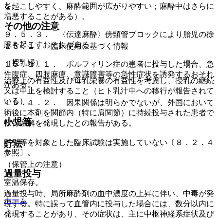
と。
を起こしやすく、麻酔範囲が広がりやすい；麻酔中はさらに
増悪することがある）。
その他の注意
９．５．３． 〈伝達麻酔〉傍頸管ブロックにより胎児の徐
脈を起こすおそれがある。
１５．１． 臨床使用に基づく情報
（授乳婦）
１５．１．１． ポルフィリン症の患者に投与した場合、急
性腹症、四肢麻痺、意識障害等の急性症状を誘発するおそれ
治療上の有益性及び母乳栄養の有益性を考慮し、授乳の継続
がある。
又は中止を検討すること（ヒト乳汁中への移行が報告されて
いる）。
１５．１．２． 因果関係は明らかでないが、外国において
術後に本剤を関節内（特に肩関節）に持続投与された患者で
小児等
軟骨融解を発現したとの報告がある。
小児等を対象とした臨床試験は実施していない〔８．２．４
貯法
参照〕。
（保管上の注意）
過量投与
室温保存。
過量投与時、局所麻酔剤の血中濃度の上昇に伴い、中毒が発
ホーム
現する。特に誤って血管内に投与した場合には、数分以内に
発現することがあり、その症状は、主に中枢神経系症状及び