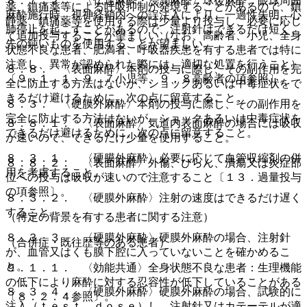
８．７．２． 〈伝達麻酔・浸潤麻酔〉球後麻酔、眼球周囲
薬、鎮痛薬等による呼吸抑制が発現することがあるので、鎮
麻酔施行時、視神経鞘内への誤注入により、一過性失明、心
静薬、鎮痛薬等を使用する際は少量より投与し、必要に応じ
肺停止を起こすことがあるので、注射針はできるだけ短く、
て追加投与することが望ましい（なお、高齢者、小児、全身
先の鈍いものを使用することが望ましい。
状態不良な患者、肥満者、呼吸器疾患を有する患者では特に
注意し、異常が認められた際には、適切な処置を行うこと）
８．８． 〈表面麻酔〉本剤の投与に際し、その副作用を完
〔９．１．１、９．７小児等、９．８高齢者の項参照〕。
全に防止する方法はないが、ショックあるいは中毒症状をで
きるだけ避けるために、次の点に留意すること。
８．３． 〈硬膜外麻酔〉本剤の投与に際し、その副作用を
完全に防止する方法はないが、ショックあるいは中毒症状を
８．８．１． 〈表面麻酔〉気道内表面麻酔の場合には吸収
できるだけ避けるために、次の点に留意すること。
が速いので、できるだけ少量を使用すること。
８．３．１． 〈硬膜外麻酔〉必要に応じて血管収縮剤の併
８．８．２． 〈表面麻酔〉外傷、びらん、潰瘍又は炎症部
用を考慮すること。
位への投与は吸収が速いので注意すること〔１３．過量投与
の項参照〕。
８．３．２． 〈硬膜外麻酔〉注射の速度はできるだけ遅く
すること。
（特定の背景を有する患者に関する注意）
８．３．３． 〈硬膜外麻酔〉硬膜外麻酔の場合、注射針
（合併症・既往歴等のある患者）
が、血管又はくも膜下腔に入っていないことを確かめるこ
と。
９．１．１． 〈効能共通〉全身状態不良な患者：生理機能
の低下により麻酔に対する忍容性が低下していることがある
８．３．４． 〈硬膜外麻酔〉硬膜外麻酔の場合、試験的に
〔８．２．４参照〕。
注入（ｔｅｓｔ ｄｏｓｅ）し、注射針又はカテーテルが適