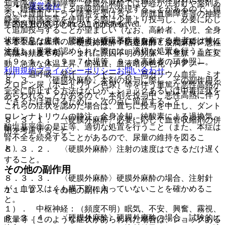
知覚障害、運動障害、硬膜外麻酔では神経が注射針や薬剤あ
運営会社
薬、鎮痛薬等による呼吸抑制が発現することがあるので、鎮
るいは虚血によって障害を受けると、膀胱直腸障害等の神経
静薬、鎮痛薬等を使用する際は少量より投与し、必要に応じ
© 2021 HOKUTO Inc. All rights reserved.
学的疾患があらわれることがある。
て追加投与することが望ましい（なお、高齢者、小児、全身
状態不良な患者、肥満者、呼吸器疾患を有する患者では特に
※本製品は疾病の診断・治療・予防を目的としたプログラム
１１．１．４． 〈硬膜外麻酔・伝達麻酔・浸潤麻酔〉悪性
注意し、異常が認められた際には、適切な処置を行うこと）
ではありません。
高熱（頻度不明）：まれに原因不明の頻脈・不整脈・血圧変
〔９．１．１、９．７小児等、９．８高齢者の項参照〕。
動、急激な体温上昇、筋強直、血液暗赤色化（チアノー
利用規約
プライバシーポリシー
お問い合わせ
ゼ）、過呼吸、発汗、アシドーシス、高カリウム血症、ミオ
８．３． 〈硬膜外麻酔〉本剤の投与に際し、その副作用を
グロビン尿（ポートワイン色尿）等を伴う重篤な悪性高熱が
完全に防止する方法はないが、ショックあるいは中毒症状を
あらわれることがあるので、本剤を投与中、悪性高熱に伴う
できるだけ避けるために、次の点に留意すること。
これらの症状を認めた場合は、直ちに投与を中止し、ダント
ロレンナトリウムの静注、全身冷却、純酸素による過換気、
８．３．１． 〈硬膜外麻酔〉必要に応じて血管収縮剤の併
酸塩基平衡の是正等、適切な処置を行うこと（また、本症は
用を考慮すること。
腎不全を続発することがあるので、尿量の維持を図るこ
と）。
８．３．２． 〈硬膜外麻酔〉注射の速度はできるだけ遅く
すること。
その他の副作用
８．３．３． 〈硬膜外麻酔〉硬膜外麻酔の場合、注射針
が、血管又はくも膜下腔に入っていないことを確かめるこ
１１．２． その他の副作用
と。
１）． 中枢神経：（頻度不明）眠気、不安、興奮、霧視、
８．３．４． 〈硬膜外麻酔〉硬膜外麻酔の場合、試験的に
眩暈等［このような症状があらわれた場合は、ショックある