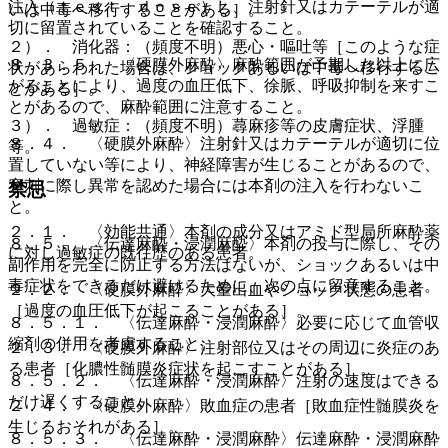
注入（ｔｅｓｔ ｄｏｓｅ）し、注射針又はカテーテルが適
いは中毒へ移行することがある］。
切に留置されていることを確認すること。
２）． 消化器：（頻度不明）悪心・嘔吐等［このような症
８．３．５． 〈硬膜外麻酔〉麻酔範囲が予期した以上に広
状があらわれた場合は、ショックあるいは中毒へ移行するこ
がることにより、過度の血圧低下、徐脈、呼吸抑制を来すこ
とがある］。
とがあるので、麻酔範囲に注意すること。
３）． 過敏症：（頻度不明）蕁麻疹等の皮膚症状、浮腫
８．４． 〈硬膜外麻酔〉注射針又はカテーテルが適切に位
等。
置していない等により、神経障害が生じることがあるので、
穿刺に際し異常を認めた場合には本剤の注入を行わないこ
禁忌
と。
２．１． 〈効能共通〉本剤の成分又はアミド型局所麻酔薬
８．５． 〈伝達麻酔・浸潤麻酔〉本剤の投与に際し、その
に対し過敏症の既往歴のある患者。
副作用を完全に防止する方法はないが、ショックあるいは中
毒症状をできるだけ避けるために、次の点に留意すること。
２．２． 〈硬膜外麻酔〉大量出血やショック状態の患者
［過度の血圧低下が起こることがある］。
８．５．１． 〈伝達麻酔・浸潤麻酔〉必要に応じて血管収
縮剤の併用を考慮すること。
２．３． 〈硬膜外麻酔〉注射部位又はその周辺に炎症のあ
る患者［化膿性髄膜炎症状を起こすことがある］。
８．５．２． 〈伝達麻酔・浸潤麻酔〉注射の速度はできる
だけ遅くすること。
２．４． 〈硬膜外麻酔〉敗血症の患者［敗血症性髄膜炎を
生じるおそれがある］。
８．５．３． 〈伝達麻酔・浸潤麻酔〉伝達麻酔・浸潤麻酔