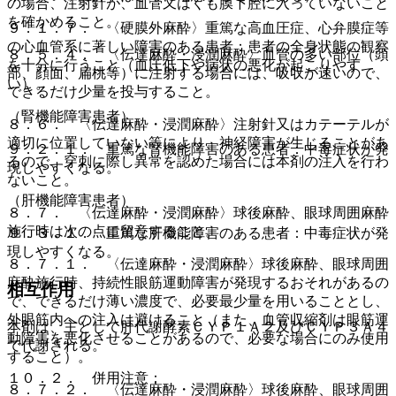
の場合、注射針が、血管又はくも膜下腔に入っていないこと
を確かめること。
９．１．７． 〈硬膜外麻酔〉重篤な高血圧症、心弁膜症等
の心血管系に著しい障害のある患者：患者の全身状態の観察
８．５．４． 〈伝達麻酔・浸潤麻酔〉血管の多い部位（頭
を十分に行うこと（血圧低下や病状の悪化が起こりやす
部、顔面、扁桃等）に注射する場合には、吸収が速いので、
い）。
できるだけ少量を投与すること。
（腎機能障害患者）
８．６． 〈伝達麻酔・浸潤麻酔〉注射針又はカテーテルが
適切に位置していない等により、神経障害が生じることがあ
９．２．１． 重篤な腎機能障害のある患者：中毒症状が発
るので、穿刺に際し異常を認めた場合には本剤の注入を行わ
現しやすくなる。
ないこと。
（肝機能障害患者）
８．７． 〈伝達麻酔・浸潤麻酔〉球後麻酔、眼球周囲麻酔
施行時は次の点に留意すること。
９．３．１． 重篤な肝機能障害のある患者：中毒症状が発
現しやすくなる。
８．７．１． 〈伝達麻酔・浸潤麻酔〉球後麻酔、眼球周囲
麻酔施行時、持続性眼筋運動障害が発現するおそれがあるの
相互作用
で、できるだけ薄い濃度で、必要最少量を用いることとし、
外眼筋内への注入は避けること（また、血管収縮剤は眼筋運
本剤は、主として肝代謝酵素ＣＹＰ１Ａ２及びＣＹＰ３Ａ４
動障害を悪化させることがあるので、必要な場合にのみ使用
で代謝される。
すること）。
１０．２． 併用注意：
８．７．２． 〈伝達麻酔・浸潤麻酔〉球後麻酔、眼球周囲