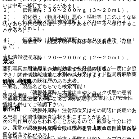
いは中毒へ移行することがある］。
２）． 伝達麻酔：３０〜２００ｍｇ（３〜２０ｍＬ）。
２）． 消化器：（頻度不明）悪心・嘔吐等［このような症
３）． 伝達麻酔［指趾神経遮断］：３０〜１００ｍｇ
状があらわれた場合は、ショックあるいは中毒へ移行するこ
（３〜１０ｍＬ）。
とがある］。
４）． 伝達麻酔［肋間神経遮断］：５０ｍｇまで（５ｍＬ
３）． 過敏症：（頻度不明）蕁麻疹等の皮膚症状、浮腫
まで）。
等。
薬剤情報
５）． 浸潤麻酔：２０〜２００ｍｇ（２〜２０ｍＬ）。
禁忌
薬剤写真、用法用量、効能効果や後発品の情報が一度に参照
６）． 表面麻酔：適量を塗布または噴霧する。
２．１． 〈効能共通〉本剤の成分又はアミド型局所麻酔薬
でき、関連情報へ簡単にアクセスができます。
に対し過敏症の既往歴のある患者。
効能・効果
一般名、製品名どちらでも検索可能！
２．２． 〈硬膜外麻酔〉大量出血やショック状態の患者
硬膜外麻酔、伝達麻酔、浸潤麻酔、表面麻酔。
※ ご使用いただく際に、必ず最新の添付文書および安全性
［過度の血圧低下が起こることがある］。
情報も併せてご確認下さい。
副作用
２．３． 〈硬膜外麻酔〉注射部位又はその周辺に炎症のあ
る患者［化膿性髄膜炎症状を起こすことがある］。
次の副作用があらわれることがあるので、観察を十分に行
い、異常が認められた場合には投与を中止するなど適切な処
２．４． 〈硬膜外麻酔〉敗血症の患者［敗血症性髄膜炎を
置を行うこと。
生じるおそれがある］。
※本製品は疾病の診断・治療・予防を目的としたプログラム