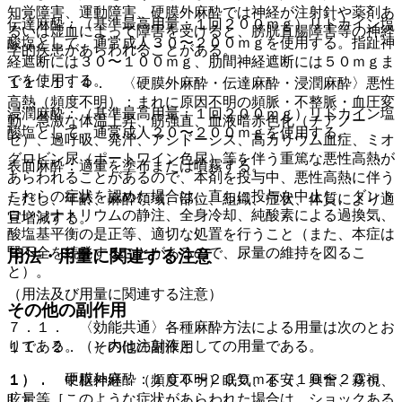
知覚障害、運動障害、硬膜外麻酔では神経が注射針や薬剤あ
伝達麻酔：（基準最高用量；１回２００ｍｇ）リドカイン塩
るいは虚血によって障害を受けると、膀胱直腸障害等の神経
酸塩として、通常成人３０〜２００ｍｇを使用する。指趾神
学的疾患があらわれることがある。
経遮断には３０〜１００ｍｇ、肋間神経遮断には５０ｍｇま
でを使用する。
１１．１．４． 〈硬膜外麻酔・伝達麻酔・浸潤麻酔〉悪性
高熱（頻度不明）：まれに原因不明の頻脈・不整脈・血圧変
浸潤麻酔：（基準最高用量；１回２００ｍｇ）リドカイン塩
動、急激な体温上昇、筋強直、血液暗赤色化（チアノー
酸塩として、通常成人２０〜２００ｍｇを使用する。
ゼ）、過呼吸、発汗、アシドーシス、高カリウム血症、ミオ
グロビン尿（ポートワイン色尿）等を伴う重篤な悪性高熱が
表面麻酔：適量を塗布または噴霧する。
あらわれることがあるので、本剤を投与中、悪性高熱に伴う
これらの症状を認めた場合は、直ちに投与を中止し、ダント
ただし、年齢、麻酔領域、部位、組織、症状、体質により適
ロレンナトリウムの静注、全身冷却、純酸素による過換気、
宜増減する。
酸塩基平衡の是正等、適切な処置を行うこと（また、本症は
腎不全を続発することがあるので、尿量の維持を図るこ
用法・用量に関連する注意
と）。
（用法及び用量に関連する注意）
その他の副作用
７．１． 〈効能共通〉各種麻酔方法による用量は次のとお
りである。（）内は注射液としての用量である。
１１．２． その他の副作用
１）． 硬膜外麻酔：１００〜２００ｍｇ（１０〜２０ｍ
１）． 中枢神経：（頻度不明）眠気、不安、興奮、霧視、
Ｌ）。
眩暈等［このような症状があらわれた場合は、ショックある