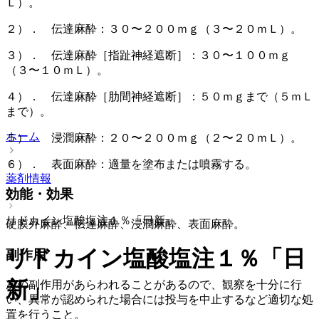
Ｌ）。
２）． 伝達麻酔：３０〜２００ｍｇ（３〜２０ｍＬ）。
３）． 伝達麻酔［指趾神経遮断］：３０〜１００ｍｇ
（３〜１０ｍＬ）。
４）． 伝達麻酔［肋間神経遮断］：５０ｍｇまで（５ｍＬ
まで）。
ホーム
５）． 浸潤麻酔：２０〜２００ｍｇ（２〜２０ｍＬ）。
６）． 表面麻酔：適量を塗布または噴霧する。
薬剤情報
効能・効果
リドカイン塩酸塩注１％「日新」
硬膜外麻酔、伝達麻酔、浸潤麻酔、表面麻酔。
リドカイン塩酸塩注１％「日
副作用
新」
次の副作用があらわれることがあるので、観察を十分に行
い、異常が認められた場合には投与を中止するなど適切な処
置を行うこと。