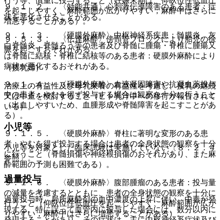
行う等、慎重に投与すること（妊娠末期は、仰臥位性低血圧
９．１．２． 〈効能共通〉心刺激伝導障害のある患者：症
を起こしやすく、麻酔範囲が広がりやすい；麻酔中はさらに
状を悪化させることがある。
増悪することがある）。
９．１．３． 〈硬膜外麻酔〉中枢神経系疾患：髄膜炎、灰
９．５．３． 〈伝達麻酔〉傍頸管ブロックにより胎児の徐
白脊髄炎、脊髄ろう等の患者及び脊髄に腫瘍・脊椎に腫瘍又
脈を起こすおそれがある。
は脊髄に結核・脊椎に結核等のある患者：硬膜外麻酔により
病状が悪化するおそれがある。
（授乳婦）
９．１．４． 〈硬膜外麻酔〉血液凝固障害や抗凝血薬投与
治療上の有益性及び母乳栄養の有益性を考慮し、授乳の継続
中の患者：やむを得ず投与する場合は観察を十分に行うこと
又は中止を検討すること（ヒト乳汁中への移行が報告されて
（出血しやすいため、血腫形成や脊髄障害を起こすことがあ
いる）。
る）。
小児等
９．１．５． 〈硬膜外麻酔〉脊柱に著明な変形のある患
者：やむを得ず投与する場合は患者の全身状態の観察を十分
小児等を対象とした臨床試験は実施していない〔８．２．４
に行うこと（脊髄損傷や神経根損傷のおそれがあり、また麻
参照〕。
酔範囲の予測も困難である）。
過量投与
９．１．６． 〈硬膜外麻酔〉腹部腫瘤のある患者：投与量
の減量を考慮するとともに、患者の全身状態の観察を十分に
過量投与時、局所麻酔剤の血中濃度の上昇に伴い、中毒が発
行うこと（仰臥位性低血圧を起こしやすく、麻酔範囲が広が
現する。特に誤って血管内に投与した場合には、数分以内に
りやすい；麻酔中はさらに増悪することがある）。
発現することがあり、その症状は、主に中枢神経系症状及び