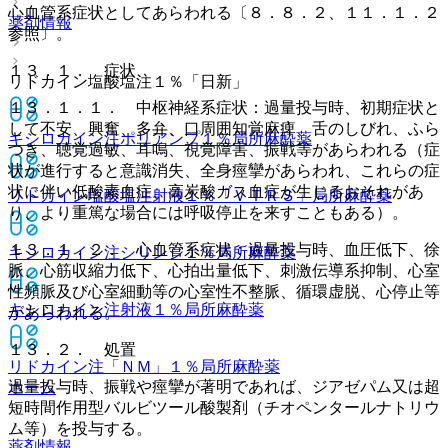
心血管系症状としてあらわれる〔８．８．２、１１．１．２
薬剤情報
参照〕。
１３．１． 症状
リドカイン塩酸塩注１％「日新」
１３．１．１． 中枢神経系症状：過量投与時、初期症状と
して不安、興奮、多弁、口周囲知覚麻痺、舌のしびれ、ふら
キシロカイン注ポリアンプ１％
局所麻酔薬
つき、聴覚過敏、耳鳴、視覚障害、振戦等があらわれる（症
状が進行すると意識消失、全身痙攣があらわれ、これらの症
状に伴い低酸素血症、高炭酸ガス血症が生じるおそれがあ
リドカイン塩酸塩注射液１％「ＶＴＲＳ」
局所麻酔薬
り、より重篤な場合には呼吸停止を来すこともある）。
１３．１．２． 心血管系症状：過量投与時、血圧低下、徐
キシロカイン注シリンジ１％
局所麻酔薬
脈、心筋収縮力低下、心拍出量低下、刺激伝導系抑制、心室
性頻脈及び心室細動等の心室性不整脈、循環虚脱、心停止等
キシロカイン注射液１％
局所麻酔薬
があらわれる。
１３．２． 処置
リドカイン注「ＮＭ」１％
局所麻酔薬
過量投与時、振戦や痙攣が著明であれば、ジアゼパム又は超
ホーム
短時間作用型バルビツール酸製剤（チオペンタールナトリウ
ム等）を投与する。
薬剤情報