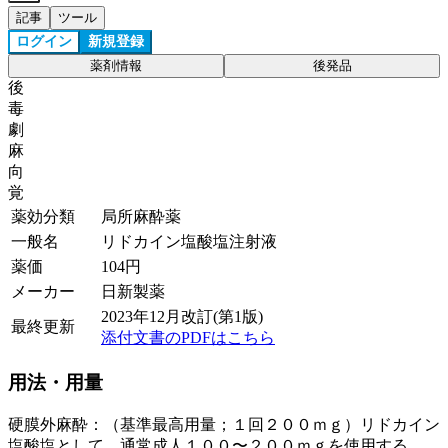
記事
ツール
ログイン
新規登録
薬剤情報
後発品
後
毒
劇
麻
向
覚
薬効分類
局所麻酔薬
一般名
リドカイン塩酸塩注射液
薬価
104
円
メーカー
日新製薬
2023年12月改訂(第1版)
最終更新
添付文書のPDFはこちら
用法・用量
硬膜外麻酔：（基準最高用量；１回２００ｍｇ）リドカイン
塩酸塩として、通常成人１００〜２００ｍｇを使用する。