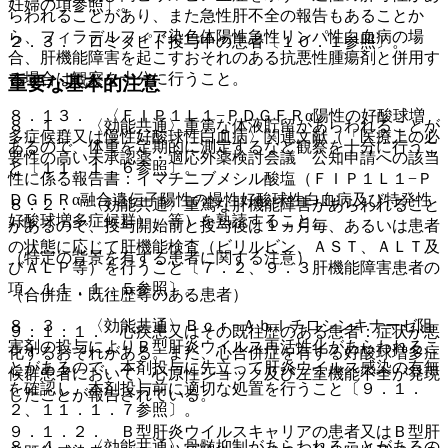
妊婦の項参照〕。
らわれることがあり、また急性肝不全の報告もあることか
ら、フィラデルフィア染色体陽性急性リンパ性白血病の場
２．３． ロミタピド投与中の患者〔１０．１参照〕。
合、肝機能障害を起こすおそれのある抗悪性腫瘍剤と併用す
る場合は観察を十分に行うこと。
重要な基本的注意
８．１３． 〈ＦＩＰ１Ｌ１−ＰＤＧＦＲα陽性の好酸球増
８．１． 〈効能共通〉重篤な体液貯留があらわれることが
多症候群又は慢性好酸球性白血病〉関連文献（「医療上の必
あるので、体重を定期的に測定するなど観察を十分に行うこ
要性の高い未承認薬・適応外薬検討会議 公知申請への該当
と〔１１．１．６参照〕。
性に係る報告書：イマチニブメシル酸塩（ＦＩＰ１Ｌ１−Ｐ
ＤＧＦＲα融合遺伝子陽性の慢性好酸球性白血病及び特発性
８．２． 〈効能共通〉重篤な肝機能障害があらわれること
好酸球増多症候群）」等）を熟読すること。
があるので、投与開始前と投与後は１ヵ月毎、あるいは患者
の状態に応じて肝機能検査（ビリルビン、ＡＳＴ、ＡＬＴ及
（特定の背景を有する患者に関する注意）
びＡＬＰ等）を行うこと〔７．２、９．３肝機能障害患者の
項、１１．１．５参照〕。
（合併症・既往歴等のある患者）
８．３． 〈効能共通〉Ｂｃｒ−Ａｂｌチロシンキナーゼ阻
９．１．１． 心疾患又はその既往歴のある患者：症状が悪
害剤の投与によりＢ型肝炎ウイルス再活性化があらわれるこ
化するおそれがある。また、心合併症を有する好酸球増多症
とがあるので、本剤投与に先立って肝炎ウイルス感染の有無
候群患者において、心原性ショック及び左室機能不全が発現
を確認し、本剤投与前に適切な処置を行うこと〔９．１．
したことが報告されている。
２、１１．１．７参照〕。
９．１．２． Ｂ型肝炎ウイルスキャリアの患者又はＢ型肝
８．４． 〈効能共通〉骨髄抑制があらわれることがあるの