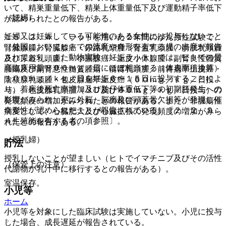
いて、精巣重量低下、精巣上体重量低下及び運動精子率低下
（妊婦）
が認められたとの報告がある。
妊婦又は妊娠している可能性のある女性には投与しないこと
１５．２．４． ラットを用いた２年間のがん原性試験で、
（外国においてヒトでの流産や奇形を有する児の出産が報告
腎臓腺腫／腎臓腺癌・尿路乳頭腫（腎盂乳頭腫、膀胱乳頭腫
されており、また動物実験（妊娠ラット）では、ヒトでの最
及び尿道乳頭腫）・小腸腺癌・上皮小体腺腫・副腎良性髄質
高臨床用量８００ｍｇ／日にほぼ相当する（体表面積換算）
腫瘍及び副腎悪性髄質腫瘍・前胃乳頭腫／前胃扁平上皮癌・
１００ｍｇ／ｋｇ／日を妊娠６〜１５日に投与することによ
陰核腺乳頭腫・包皮腺扁平上皮癌（６０ｍｇ／ｋｇ／日投
り、着床後死亡率増加及び胎仔体重低下等の初期胚発生への
与）、包皮腺乳頭腫（３０及び６０ｍｇ／ｋｇ／日投与）の
影響がみられ、更に外脳、脳瘤及び頭蓋骨欠損等が発現し催
発現頻度の増加がみられたとの報告がある。また、非腫瘍性
奇形性が認められたことが報告されている）〔２．２、９．
病変として、心臓肥大及び心臓拡張の発現頻度の増加がみら
４生殖能を有する者の項参照〕。
れたとの報告がある。
（授乳婦）
貯法
授乳しないことが望ましい（ヒトでイマチニブ及びその活性
（保管上の注意）
代謝物が乳汁中に移行するとの報告がある）。
室温保存。
小児等
ホーム
小児等を対象にした臨床試験は実施していない。小児に投与
した場合、成長遅延が報告されている。