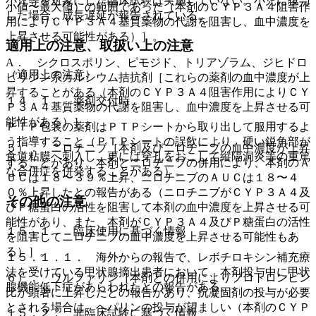
小児等を対象にした臨床試験は実施していない。小児に投与
小値〜最大値）の範囲であった（本剤のＣＹＰ３Ａ４阻害作
した場合、成長遅延が報告されている。
用によりＣＹＰ３Ａ４基質薬物の代謝を阻害し、血中濃度を
上昇させる可能性がある）］。
適用上の注意、取扱い上の注意
A． シクロスポリン、ピモジド、トリアゾラム、ジヒドロ
（適用上の注意）
ピリジン系カルシウム拮抗剤［これらの薬剤の血中濃度が上
昇することがある（本剤のＣＹＰ３Ａ４阻害作用によりＣＹ
１４．１． 薬剤交付時
Ｐ３Ａ４基質薬物の代謝を阻害し、血中濃度を上昇させる可
能性がある）］。
ＰＴＰ包装の薬剤はＰＴＰシートから取り出して服用するよ
う指導すること（ＰＴＰシートの誤飲により、硬い鋭角部が
５）． ニロチニブ［本剤及びニロチニブの血中濃度が上昇
食道粘膜へ刺入し、更には穿孔をおこして縦隔洞炎等の重篤
することがあり、本剤とニロチニブの併用により、本剤のＡ
な合併症を併発することがある）。
ＵＣは１８〜３９％上昇、ニロチニブのＡＵＣは１８〜４
０％上昇したとの報告がある（ニロチニブがＣＹＰ３Ａ４及
その他の注意
びＰ糖蛋白の活性を阻害して本剤の血中濃度を上昇させる可
能性があり、また、本剤がＣＹＰ３Ａ４及びＰ糖蛋白の活性
１５．１． 臨床使用に基づく情報
を阻害してニロチニブの血中濃度を上昇させる可能性もあ
る）］。
１５．１．１． 海外からの報告で、レボチロキシン補充療
法を受けている甲状腺摘出患者において、本剤投与中に甲状
６）． ワルファリン［本剤との併用によりプロトロンビン
腺機能低下症があらわれたとの報告がある。
比が顕著に上昇したとの報告があり、抗凝固剤の投与が必要
とされる場合は、ヘパリンの投与が望ましい（本剤のＣＹＰ
１５．２． 非臨床試験に基づく情報