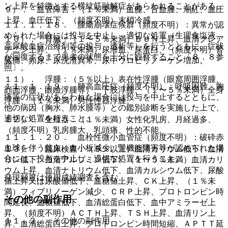
ン上昇を特徴とする横紋筋融解症があらわれることがある。
９）． 血管障害：（１％未満）血腫、舌血腫、潮紅、血圧
上昇、血圧低下、（頻度不明）末梢冷感。
１１．１．１８． 腫瘍崩壊症候群（頻度不明）：異常が認
められた場合には投与を中止し、適切な処置（生理食塩液、
１０）． 腎臓：（１〜５％未満）ＢＵＮ上昇、血清クレア
高尿酸血症治療剤等の投与、透析等）を行うとともに、症状
チニン上昇、（１％未満）尿潜血、尿蛋白、（頻度不明）腎
が回復するまで患者の状態を十分に観察すること〔８．８参
臓痛、頻尿、尿沈渣異常、尿中ウロビリノーゲン増加。
照〕。
１１）． 浮腫：（５％以上）表在性浮腫（眼窩周囲浮腫、
１１．１．１９． 肺高血圧症（頻度不明）：呼吸困難、胸
顔面浮腫、眼瞼浮腫等）、下肢浮腫、（１〜５％未満）全身
痛等の症状があらわれた場合には投与を中止するとともに、
浮腫、（１％未満）男性性器浮腫。
他の病因（胸水、肺水腫等）との鑑別診断を実施した上で、
適切な処置を行うこと。
１２）． 生殖器：（１％未満）女性化乳房、月経過多、
（頻度不明）乳房腫大、乳頭痛、性的不能。
１１．１．２０． 血栓性微小血管症（頻度不明）：破砕赤
血球を伴う貧血、血小板減少、腎機能障害等が認められた場
１３）． 臨床検査：（５％以上）血清カリウム低下、血清
合には、投与を中止し、適切な処置を行うこと。
リン低下、血清アルブミン低下、（１〜５％未満）血清カリ
ウム上昇、血清ナトリウム低下、血清カルシウム低下、尿酸
発現頻度は使用成績調査を含む。
値上昇又は尿酸値低下、血糖値上昇、ＣＫ上昇、（１％未
満）フィブリノーゲン減少、ＣＲＰ上昇、プロトロンビン時
その他の副作用
間延長、血糖値低下、血清総蛋白低下、血中アミラーゼ上
昇、（頻度不明）ＡＣＴＨ上昇、ＴＳＨ上昇、血清リン上
１１．２． その他の副作用
昇、血清総蛋白上昇、プロトロンビン時間短縮、ＡＰＴＴ延