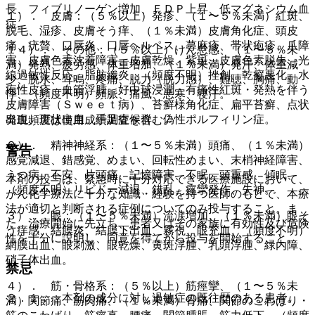
長、フィブリノーゲン増加、ＦＤＰ上昇、低マグネシウム血
１）． 皮膚：（５％以上）発疹、（１〜５％未満）紅斑、
症。
脱毛、湿疹、皮膚そう痒、（１％未満）皮膚角化症、頭皮
痛、疣贅、口唇炎、口唇ヘルペス、蕁麻疹、帯状疱疹、爪障
１４）． その他：（５％以上）けん怠感、（１〜５％未
害、皮膚色素沈着障害、皮膚乾燥、紫斑、皮膚色素脱失、光
満）発熱、疲労感、体重増加、（１％未満）発汗、体重減
線過敏性反応、脂肪織炎、（頻度不明）挫創、乾癬悪化、水
少、脱水、耳鳴、疼痛、脱力（脱力感）、難聴、胸痛、動
疱性皮疹、血管浮腫、好中球浸潤・有痛性紅斑・発熱を伴う
悸、（頻度不明）頻脈、痛風、悪寒、寝汗。
皮膚障害（Ｓｗｅｅｔ病）、苔癬様角化症、扁平苔癬、点状
出血、斑状出血、手足症候群、偽性ポルフィリン症。
発現頻度は使用成績調査を含む。
２）． 精神神経系：（１〜５％未満）頭痛、（１％未満）
警告
感覚減退、錯感覚、めまい、回転性めまい、末梢神経障害、
うつ病、不安、片頭痛、記憶障害、不眠、頭重感、傾眠、
本剤の投与は、緊急時に十分対応できる医療施設において、
（頻度不明）リビドー減退、錯乱、痙攣発作、失神。
がん化学療法に十分な知識・経験を持つ医師のもとで、本療
法が適切と判断される症例についてのみ投与すること。ま
３）． 眼：（１〜５％未満）流涙増加、（１％未満）眼そ
た、治療開始に先立ち、患者又はその家族に有効性及び危険
う痒感、結膜炎、結膜下出血、霧視、眼充血、（頻度不明）
性を十分に説明し、同意を得てから投与を開始すること。
網膜出血、眼刺激、眼乾燥、黄斑浮腫、乳頭浮腫、緑内障、
硝子体出血。
禁忌
４）． 筋・骨格系：（５％以上）筋痙攣、（１〜５％未
２．１． 本剤の成分に対し過敏症の既往歴のある患者。
満）関節痛、筋肉痛、（１％未満）骨痛、関節のこわばり・