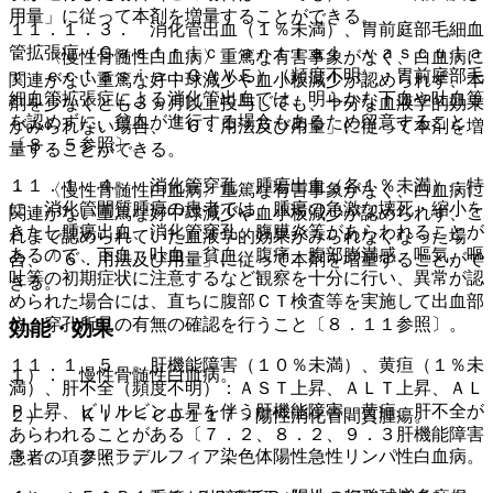
用量」に従って本剤を増量することができる。
１１．１．３． 消化管出血（１％未満）、胃前庭部毛細血
管拡張症（Ｇａｓｔｒｉｃ ａｎｔｒａｌ ｖａｓｃｕｌａ
・ 〈慢性骨髄性白血病〉重篤な有害事象がなく、白血病に
ｒ ｅｃｔａｓｉａ：ＧＡＶＥ）（頻度不明）：胃前庭部毛
関連がない重篤な好中球減少や血小板減少が認められず、本
細血管拡張症による消化管出血では、明らかな下血や吐血等
剤を少なくとも３ヵ月以上投与しても、十分な血液学的効果
を認めずに、貧血が進行する場合もあるため留意すること
がみられない場合、「６．用法及び用量」に従って本剤を増
〔８．５参照〕。
量することができる。
１１．１．４． 消化管穿孔、腫瘍出血（各１％未満）：特
・ 〈慢性骨髄性白血病〉重篤な有害事象がなく、白血病に
に、消化管間質腫瘍の患者では、腫瘍の急激な壊死・縮小を
関連がない重篤な好中球減少や血小板減少が認められず、こ
きたし腫瘍出血、消化管穿孔、腹膜炎等があらわれることが
れまで認められていた血液学的効果がみられなくなった場
あるので、下血、吐血、貧血、腹痛、腹部膨満感、嘔気、嘔
合、「６．用法及び用量」に従って本剤を増量することがで
吐等の初期症状に注意するなど観察を十分に行い、異常が認
きる。
められた場合には、直ちに腹部ＣＴ検査等を実施して出血部
位、穿孔所見の有無の確認を行うこと〔８．１１参照〕。
効能・効果
１１．１．５． 肝機能障害（１０％未満）、黄疸（１％未
１）． 慢性骨髄性白血病。
満）、肝不全（頻度不明）：ＡＳＴ上昇、ＡＬＴ上昇、ＡＬ
Ｐ上昇、ビリルビン上昇を伴う肝機能障害、黄疸、肝不全が
２）． ＫＩＴ＜ＣＤ１１７＞陽性消化管間質腫瘍。
あらわれることがある〔７．２、８．２、９．３肝機能障害
３）． フィラデルフィア染色体陽性急性リンパ性白血病。
患者の項参照〕。