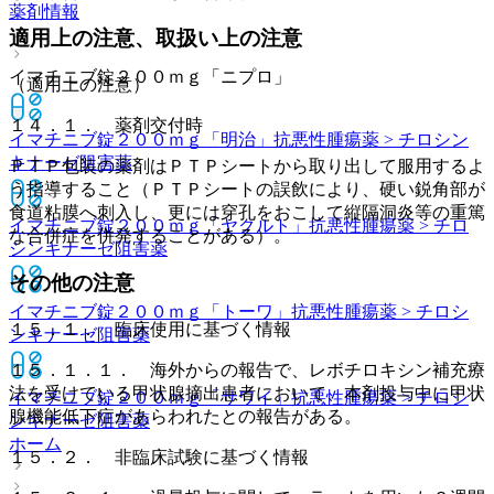
薬剤情報
適用上の注意、取扱い上の注意
イマチニブ錠２００ｍｇ「ニプロ」
（適用上の注意）
１４．１． 薬剤交付時
イマチニブ錠２００ｍｇ「明治」
抗悪性腫瘍薬 > チロシン
キナーゼ阻害薬
ＰＴＰ包装の薬剤はＰＴＰシートから取り出して服用するよ
う指導すること（ＰＴＰシートの誤飲により、硬い鋭角部が
食道粘膜へ刺入し、更には穿孔をおこして縦隔洞炎等の重篤
イマチニブ錠２００ｍｇ「ヤクルト」
抗悪性腫瘍薬 > チロ
な合併症を併発することがある）。
シンキナーゼ阻害薬
その他の注意
イマチニブ錠２００ｍｇ「トーワ」
抗悪性腫瘍薬 > チロシ
１５．１． 臨床使用に基づく情報
ンキナーゼ阻害薬
１５．１．１． 海外からの報告で、レボチロキシン補充療
法を受けている甲状腺摘出患者において、本剤投与中に甲状
イマチニブ錠２００ｍｇ「サワイ」
抗悪性腫瘍薬 > チロシ
腺機能低下症があらわれたとの報告がある。
ンキナーゼ阻害薬
ホーム
１５．２． 非臨床試験に基づく情報