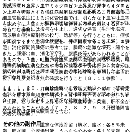
管拡張症（Ｇａｓｔｒｉｃ ａｎｔｒａｌ ｖａｓｃｕｌａ
力感、ＣＫ上昇、血中ミオグロビン上昇及び尿中ミオグロビ
ｒ ｅｃｔａｓｉａ：ＧＡＶＥ）（頻度不明）：胃前庭部毛
ン上昇を特徴とする横紋筋融解症があらわれることがある。
細血管拡張症による消化管出血では、明らかな下血や吐血等
１１．１．１８． 腫瘍崩壊症候群（頻度不明）：異常が認
を認めずに、貧血が進行する場合もあるため留意すること
められた場合には投与を中止し、適切な処置（生理食塩液、
〔８．５参照〕。
高尿酸血症治療剤等の投与、透析等）を行うとともに、症状
１１．１．４． 消化管穿孔、腫瘍出血（各１％未満）：特
が回復するまで患者の状態を十分に観察すること〔８．８参
に、消化管間質腫瘍の患者では、腫瘍の急激な壊死・縮小を
照〕。
きたし腫瘍出血、消化管穿孔、腹膜炎等があらわれることが
１１．１．１９． 肺高血圧症（頻度不明）：呼吸困難、胸
あるので、下血、吐血、貧血、腹痛、腹部膨満感、嘔気、嘔
痛等の症状があらわれた場合には投与を中止するとともに、
吐等の初期症状に注意するなど観察を十分に行い、異常が認
他の病因（胸水、肺水腫等）との鑑別診断を実施した上で、
められた場合には、直ちに腹部ＣＴ検査等を実施して出血部
適切な処置を行うこと。
位、穿孔所見の有無の確認を行うこと〔８．１１参照〕。
１１．１．２０． 血栓性微小血管症（頻度不明）：破砕赤
１１．１．５． 肝機能障害（１０％未満）、黄疸（１％未
血球を伴う貧血、血小板減少、腎機能障害等が認められた場
満）、肝不全（頻度不明）：ＡＳＴ上昇、ＡＬＴ上昇、ＡＬ
合には、投与を中止し、適切な処置を行うこと。
Ｐ上昇、ビリルビン上昇を伴う肝機能障害、黄疸、肝不全が
あらわれることがある〔７．２、８．２、９．３肝機能障害
発現頻度は使用成績調査を含む。
患者の項参照〕。
その他の副作用
１１．１．６． 重篤な体液貯留（胸水、腹水：各５％未
満、肺水腫、心膜滲出液、うっ血性心不全：各１％未満、心