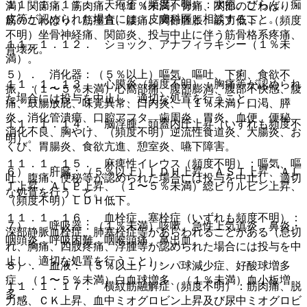
１１．１．１１． 天疱瘡（頻度不明）：水疱、びらん、痂
満）関節痛、筋肉痛、（１％未満）骨痛、関節のこわばり・
皮等が認められた場合には、皮膚科医と相談すること。
筋のこわばり、筋痙直、腰痛、関節腫脹、筋力低下、（頻度
不明）坐骨神経痛、関節炎、投与中止に伴う筋骨格系疼痛、
１１．１．１２． ショック、アナフィラキシー（１％未
骨壊死。
満）。
５）． 消化器：（５％以上）嘔気、嘔吐、下痢、食欲不
１１．１．１３． 心膜炎（頻度不明）：胸痛等が認められ
振、（１〜５％未満）心窩部痛、腹部膨満、腹部不快感、腹
た場合には投与を中止し、適切な処置を行うこと。
痛、鼓腸放屁、味覚異常、口内炎、（１％未満）口渇、膵
炎、消化管潰瘍、口腔アフタ、歯周炎、胃炎、血便、便秘、
１１．１．１４． 脳浮腫、頭蓋内圧上昇（いずれも頻度不
消化不良、胸やけ、（頻度不明）逆流性食道炎、大腸炎、お
明）。
くび、胃腸炎、食欲亢進、憩室炎、嚥下障害。
１１．１．１５． 麻痺性イレウス（頻度不明）：嘔気、嘔
６）． 肝臓：（５％以上）ＬＤＨ上昇、ＡＳＴ上昇、ＡＬ
吐、腹痛、便秘等が認められた場合には投与を中止し、適切
Ｔ上昇、ＡＬＰ上昇、（１〜５％未満）総ビリルビン上昇、
な処置を行うこと。
（頻度不明）ＬＤＨ低下。
１１．１．１６． 血栓症、塞栓症（いずれも頻度不明）：
７）． 呼吸器：（１％未満）咳嗽、急性上気道炎、鼻炎・
深部静脈血栓症、肺塞栓症等があらわれることがある（息切
咽頭炎、呼吸困難、咽喉頭痛、鼻出血。
れ、胸痛、四肢疼痛、浮腫等が認められた場合には投与を中
止し、適切な処置を行うこと）。
８）． 血液：（５％以上）リンパ球減少症、好酸球増多
症、（１〜５％未満）白血球増多、（１％未満）血小板増
１１．１．１７． 横紋筋融解症（頻度不明）：筋肉痛、脱
多。
力感、ＣＫ上昇、血中ミオグロビン上昇及び尿中ミオグロビ