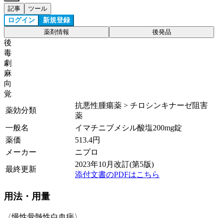
記事
ツール
ログイン
新規登録
薬剤情報
後発品
後
毒
劇
麻
向
覚
抗悪性腫瘍薬 > チロシンキナーゼ阻害
薬効分類
薬
一般名
イマチニブメシル酸塩200mg錠
薬価
513.4
円
メーカー
ニプロ
2023年10月改訂(第5版)
最終更新
添付文書のPDFはこちら
用法・用量
〈慢性骨髄性白血病〉