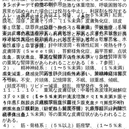
１１．２． その他の副作用
タンポナーデ：頻度不明）：急激な体重増加、呼吸困難等の
異常が認められた場合には投与を中止し、利尿剤を投与する
１）． 皮膚：（５％以上）発疹、（１〜５％未満）紅斑、
など、適切な処置を行うこと〔８．１参照〕。
脱毛、湿疹、皮膚そう痒、（１％未満）皮膚角化症、頭皮
痛、疣贅、口唇炎、口唇ヘルペス、蕁麻疹、帯状疱疹、爪障
１１．１．７． 感染症：肺炎（５％未満）、敗血症（１％
害、皮膚色素沈着障害、皮膚乾燥、紫斑、皮膚色素脱失、光
未満）等の感染症があらわれることがある。また、Ｂ型肝炎
線過敏性反応、脂肪織炎、（頻度不明）挫創、乾癬悪化、水
ウイルス再活性化があらわれることがある〔８．３、８．
疱性皮疹、血管浮腫、好中球浸潤・有痛性紅斑・発熱を伴う
６、９．１．２参照〕。
皮膚障害（Ｓｗｅｅｔ病）、苔癬様角化症、扁平苔癬、点状
１１．１．８． 重篤な腎障害（５％未満）：急性腎障害等
出血、斑状出血、手足症候群、偽性ポルフィリン症。
の重篤な腎障害があらわれることがある〔８．７参照〕。
２）． 精神神経系：（１〜５％未満）頭痛、（１％未満）
１１．１．９． 間質性肺炎（５％未満）、肺線維症（頻度
感覚減退、錯感覚、めまい、回転性めまい、末梢神経障害、
不明）。
うつ病、不安、片頭痛、記憶障害、不眠、頭重感、傾眠、
（頻度不明）リビドー減退、錯乱、痙攣発作、失神。
１１．１．１０． 重篤な皮膚症状：中毒性表皮壊死融解症
（Ｔｏｘｉｃ Ｅｐｉｄｅｒｍａｌ Ｎｅｃｒｏｌｙｓｉ
３）． 眼：（１〜５％未満）流涙増加、（１％未満）眼そ
ｓ：ＴＥＮ）、皮膚粘膜眼症候群（Ｓｔｅｖｅｎｓ−Ｊｏｈ
う痒感、結膜炎、結膜下出血、霧視、眼充血、（頻度不明）
ｎｓｏｎ症候群）（いずれも頻度不明）、多形紅斑、剥脱性
網膜出血、眼刺激、眼乾燥、黄斑浮腫、乳頭浮腫、緑内障、
皮膚炎（各１％未満）等の重篤な皮膚症状があらわれること
硝子体出血。
がある。
４）． 筋・骨格系：（５％以上）筋痙攣、（１〜５％未