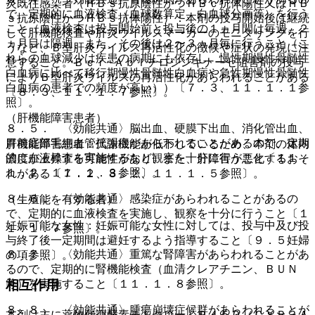
炎既往感染者（ＨＢｓ抗原陰性かつＨＢｃ抗体陽性又はＨＢ
で、定期的に血液検査（血球数算定、白血球分画等）を行う
ｓ抗原陰性かつＨＢｓ抗体陽性）：本剤の投与開始後は継続
こと（血液検査は投与開始前と投与後の１ヵ月間は毎週、２
して肝機能検査や肝炎ウイルスマーカーのモニタリングを行
ヵ月目は隔週、また、その後は２〜３ヵ月毎に行うこと（こ
うなど、Ｂ型肝炎ウイルス再活性化の徴候や症状の発現に注
れらの血球減少は疾患の病期にも依存し、慢性期慢性骨髄性
意すること。Ｂｃｒ−Ａｂｌチロシンキナーゼ阻害剤の投与
白血病に比べて移行期慢性骨髄性白血病や急性期慢性骨髄性
によりＢ型肝炎ウイルスの再活性化があらわれることがある
白血病の患者での頻度が高い））〔７．３、１１．１．１参
〔８．３、１１．１．７参照〕。
照〕。
（肝機能障害患者）
８．５． 〈効能共通〉脳出血、硬膜下出血、消化管出血、
胃前庭部毛細血管拡張症があらわれることがあるので、定期
肝機能障害患者：代謝機能が低下しているため、本剤の体内
的に血液検査を実施するなど観察を十分に行うこと〔１１．
濃度が上昇する可能性があり、また、肝障害が悪化するおそ
１．２、１１．１．３参照〕。
れがある〔７．２、８．２、１１．１．５参照〕。
８．６． 〈効能共通〉感染症があらわれることがあるの
（生殖能を有する者）
で、定期的に血液検査を実施し、観察を十分に行うこと〔１
妊娠可能な女性：妊娠可能な女性に対しては、投与中及び投
１．１．７参照〕。
与終了後一定期間は避妊するよう指導すること〔９．５妊婦
８．７． 〈効能共通〉重篤な腎障害があらわれることがあ
の項参照〕。
るので、定期的に腎機能検査（血清クレアチニン、ＢＵＮ
相互作用
等）を実施すること〔１１．１．８参照〕。
８．８． 〈効能共通〉腫瘍崩壊症候群があらわれることが
本剤は主に薬物代謝酵素チトクロームＰ４５０（ＣＹＰ３Ａ