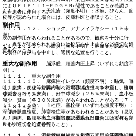
によりＦＩＰ１Ｌ１−ＰＤＧＦＲα陽性であることが確認さ
１１．１．１１． 天疱瘡（頻度不明）：水疱、びらん、痂
れた患者に使用する。
皮等が認められた場合には、皮膚科医と相談すること。
副作用
１１．１．１２． ショック、アナフィラキシー（１％未
満）。
次の副作用があらわれることがあるので、観察を十分に行
い、異常が認められた場合には投与を中止するなど適切な処
１１．１．１３． 心膜炎（頻度不明）：胸痛等が認められ
置を行うこと。
た場合には投与を中止し、適切な処置を行うこと。
重大な副作用
１１．１．１４． 脳浮腫、頭蓋内圧上昇（いずれも頻度不
明）。
１１．１． 重大な副作用
１１．１．１５． 麻痺性イレウス（頻度不明）：嘔気、嘔
１１．１．１． 骨髄抑制：汎血球減少（１％未満）、白血
吐、腹痛、便秘等が認められた場合には投与を中止し、適切
球減少（３５％未満）、好中球減少（２５％未満）、血小板
な処置を行うこと。
減少、貧血（各３０％未満）があらわれることがある〔７．
１１．１．１６． 血栓症、塞栓症（いずれも頻度不明）：
３、８．４参照〕。
深部静脈血栓症、肺塞栓症等があらわれることがある（息切
１１．１．２． 出血（脳出血、硬膜下出血）（いずれも頻
れ、胸痛、四肢疼痛、浮腫等が認められた場合には投与を中
度不明）〔８．５参照〕。
止し、適切な処置を行うこと）。
１１．１．３． 消化管出血（１％未満）、胃前庭部毛細血
１１．１．１７． 横紋筋融解症（頻度不明）：筋肉痛、脱