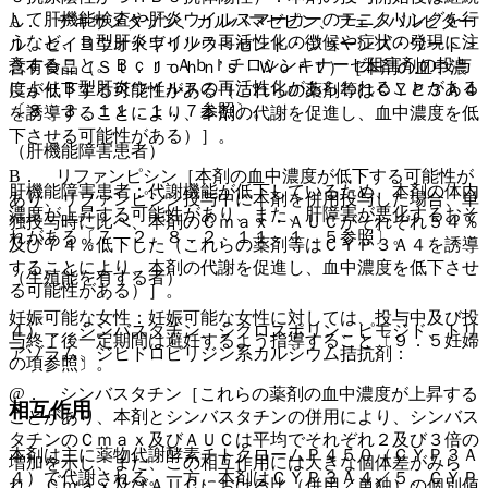
して肝機能検査や肝炎ウイルスマーカーのモニタリングを行
A． デキサメタゾン、カルバマゼピン、フェノバルビター
うなど、Ｂ型肝炎ウイルス再活性化の徴候や症状の発現に注
ル、セイヨウオトギリソウ＜セント・ジョーンズ・ワート＞
意すること。Ｂｃｒ−Ａｂｌチロシンキナーゼ阻害剤の投与
含有食品（Ｓｔ．Ｊｏｈｎ’ｓ Ｗｏｒｔ）［本剤の血中濃
によりＢ型肝炎ウイルスの再活性化があらわれることがある
度が低下する可能性がある（これらの薬剤等はＣＹＰ３Ａ４
〔８．３、１１．１．７参照〕。
を誘導することにより、本剤の代謝を促進し、血中濃度を低
下させる可能性がある）］。
（肝機能障害患者）
B． リファンピシン［本剤の血中濃度が低下する可能性が
肝機能障害患者：代謝機能が低下しているため、本剤の体内
あり、リファンピシン投与中に本剤を併用投与した場合、単
濃度が上昇する可能性があり、また、肝障害が悪化するおそ
独投与時に比べ、本剤のＣｍａｘ・ＡＵＣがそれぞれ５４％
れがある〔７．２、８．２、１１．１．５参照〕。
及び７４％低下した（これらの薬剤等はＣＹＰ３Ａ４を誘導
することにより、本剤の代謝を促進し、血中濃度を低下させ
（生殖能を有する者）
る可能性がある）］。
妊娠可能な女性：妊娠可能な女性に対しては、投与中及び投
４）． シンバスタチン、シクロスポリン、ピモジド、トリ
与終了後一定期間は避妊するよう指導すること〔９．５妊婦
アゾラム、ジヒドロピリジン系カルシウム拮抗剤：
の項参照〕。
@． シンバスタチン［これらの薬剤の血中濃度が上昇する
相互作用
ことがあり、本剤とシンバスタチンの併用により、シンバス
タチンのＣｍａｘ及びＡＵＣは平均でそれぞれ２及び３倍の
本剤は主に薬物代謝酵素チトクロームＰ４５０（ＣＹＰ３Ａ
増加を示し、また、この相互作用には大きな個体差がみら
４）で代謝される。一方、本剤はＣＹＰ３Ａ４／５、ＣＹＰ
れ、Ｃｍａｘ及びＡＵＣにおける比（併用／単独）の個別値