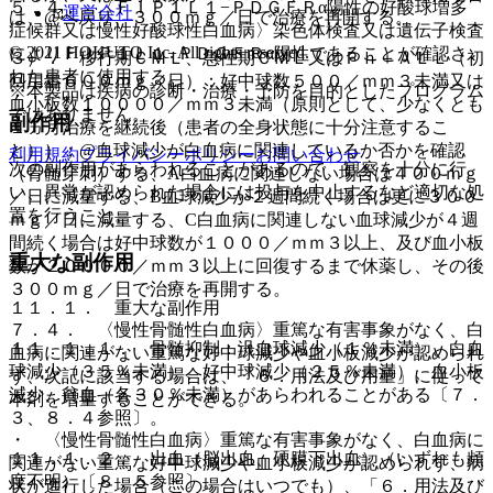
５．４． 〈ＦＩＰ１Ｌ１−ＰＤＧＦＲα陽性の好酸球増多
運営会社
は、@へ戻り、３００ｍｇ／日で治療を再開する。
症候群又は慢性好酸球性白血病〉染色体検査又は遺伝子検査
© 2021 HOKUTO Inc. All rights reserved.
によりＦＩＰ１Ｌ１−ＰＤＧＦＲα陽性であることが確認さ
３）． 移行期ＣＭＬ、急性期ＣＭＬ又はＰｈ＋ＡＬＬ（初
れた患者に使用する。
回用量６００ｍｇ／日）：好中球数５００／ｍｍ３未満又は
※本製品は疾病の診断・治療・予防を目的としたプログラム
血小板数１００００／ｍｍ３未満（原則として、少なくとも
ではありません。
副作用
１ヵ月治療を継続後（患者の全身状態に十分注意するこ
と））；@血球減少が白血病に関連しているか否かを確認
利用規約
プライバシーポリシー
お問い合わせ
次の副作用があらわれることがあるので、観察を十分に行
（骨髄穿刺）する、A白血病に関連しない場合は４００ｍｇ
い、異常が認められた場合には投与を中止するなど適切な処
／日に減量する、B血球減少が２週間続く場合は更に３００
置を行うこと。
ｍｇ／日に減量する、C白血病に関連しない血球減少が４週
間続く場合は好中球数が１０００／ｍｍ３以上、及び血小板
重大な副作用
数が２００００／ｍｍ３以上に回復するまで休薬し、その後
３００ｍｇ／日で治療を再開する。
１１．１． 重大な副作用
７．４． 〈慢性骨髄性白血病〉重篤な有害事象がなく、白
１１．１．１． 骨髄抑制：汎血球減少（１％未満）、白血
血病に関連がない重篤な好中球減少や血小板減少が認められ
球減少（３５％未満）、好中球減少（２５％未満）、血小板
ず、次記に該当する場合は、「６．用法及び用量」に従って
減少、貧血（各３０％未満）があらわれることがある〔７．
本剤を増量することができる。
３、８．４参照〕。
・ 〈慢性骨髄性白血病〉重篤な有害事象がなく、白血病に
１１．１．２． 出血（脳出血、硬膜下出血）（いずれも頻
関連がない重篤な好中球減少や血小板減少が認められず、病
度不明）〔８．５参照〕。
状が進行した場合（この場合はいつでも）、「６．用法及び