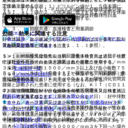
超又はＡＳＴ値が施設正常値上限の５倍超、ＡＬＴ値が施設
ではありません。
正常値上限の５倍超；１）ビリルビン値が１．５倍未満に、
４）． ＦＩＰ１Ｌ１−ＰＤＧＦＲα陽性の好酸球増多症候
ＡＳＴ、ＡＬＴ値が２．５倍未満に低下するまで本剤を休薬
群、ＦＩＰ１Ｌ１−ＰＤＧＦＲα陽性の慢性好酸球性白血
する、２）本剤を減量して治療を再開する。
病。
７．３． 〈効能共通〉血液検査と用量調節
ホーム
ノート
効能・効果に関連する注意
表・計算
レジメン
CTCAE
抗菌薬ガイド
ERマニュ
好中球減少、血小板減少が認められた場合は次を参考に投与
アル
薬剤情報
ポスト
量を調節すること〔８．４、１１．１．１参照〕。
（効能又は効果に関連する注意）
１）． ＨＥＳ又はＣＥＬ（初回用量１００ｍｇ／日）：好
５．１． 〈慢性骨髄性白血病〉染色体検査又は遺伝子検査
新規登録
中球数１０００／ｍｍ３未満又は血小板数５００００／ｍｍ
により慢性骨髄性白血病と診断された患者に使用する。
ログイン
３未満；@好中球数１５００／ｍｍ３以上及び血小板数７５
監修医師一覧
５．２． 〈ＫＩＴ（ＣＤ１１７）陽性消化管間質腫瘍〉免
０００／ｍｍ３以上に回復するまで休薬する、A休薬前（重
UpToDate特別割引
疫組織学的検査によりＫＩＴ（ＣＤ１１７）陽性消化管間質
度の副作用の発現前）と同用量で治療を再開する。
運営会社
腫瘍と診断された患者に使用する（なお、ＫＩＴ（ＣＤ１１
２）． 慢性期ＣＭＬ、ＧＩＳＴ（初回用量４００ｍｇ／
７）陽性の確認は、十分な経験を有する病理医又は検査施設
© 2021 HOKUTO Inc. All rights reserved.
利用規約
プライバシーポリシー
お問い合わせ
日）、ＨＥＳ又はＣＥＬ（用量４００ｍｇ／日）：好中球数
において実施すること）。
１０００／ｍｍ３未満又は血小板数５００００／ｍｍ３未
ホーム
表・計算
レジメン
CTCAE
抗菌薬ガイド
５．３． 〈フィラデルフィア染色体陽性急性リンパ性白血
満；@好中球数１５００／ｍｍ３以上及び血小板数７５００
ERマニュアル
薬剤情報
ポスト
病〉染色体検査又は遺伝子検査によりフィラデルフィア染色
０／ｍｍ３以上に回復するまで休薬する、A４００ｍｇ／日
体陽性急性リンパ性白血病と診断された患者に使用する。
監修医師一覧
で治療を再開する、B再び好中球数が１０００／ｍｍ３を下
UpToDate特別割引
回るか、又は血小板数が５００００／ｍｍ３を下回った場合