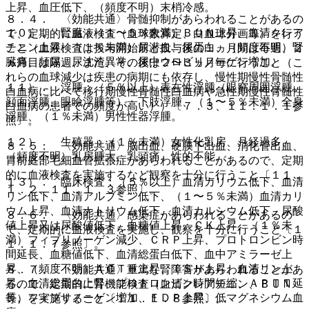
上昇、血圧低下、（頻度不明）末梢冷感。
８．４． 〈効能共通〉骨髄抑制があらわれることがあるの
１０）． 腎臓：（１〜５％未満）ＢＵＮ上昇、血清クレア
で、定期的に血液検査（血球数算定、白血球分画等）を行う
チニン上昇、（１％未満）尿潜血、尿蛋白、（頻度不明）腎
こと（血液検査は投与開始前と投与後の１ヵ月間は毎週、２
臓痛、頻尿、尿沈渣異常、尿中ウロビリノーゲン増加。
ヵ月目は隔週、また、その後は２〜３ヵ月毎に行うこと（こ
れらの血球減少は疾患の病期にも依存し、慢性期慢性骨髄性
１１）． 浮腫：（５％以上）表在性浮腫（眼窩周囲浮腫、
白血病に比べて移行期慢性骨髄性白血病や急性期慢性骨髄性
顔面浮腫、眼瞼浮腫等）、下肢浮腫、（１〜５％未満）全身
白血病の患者での頻度が高い））〔７．３、１１．１．１参
浮腫、（１％未満）男性性器浮腫。
照〕。
１２）． 生殖器：（１％未満）女性化乳房、月経過多、
８．５． 〈効能共通〉脳出血、硬膜下出血、消化管出血、
（頻度不明）乳房腫大、乳頭痛、性的不能。
胃前庭部毛細血管拡張症があらわれることがあるので、定期
的に血液検査を実施するなど観察を十分に行うこと〔１１．
１３）． 臨床検査：（５％以上）血清カリウム低下、血清
１．２、１１．１．３参照〕。
リン低下、血清アルブミン低下、（１〜５％未満）血清カリ
ウム上昇、血清ナトリウム低下、血清カルシウム低下、尿酸
８．６． 〈効能共通〉感染症があらわれることがあるの
値上昇又は尿酸値低下、血糖値上昇、ＣＫ上昇、（１％未
で、定期的に血液検査を実施し、観察を十分に行うこと〔１
満）フィブリノーゲン減少、ＣＲＰ上昇、プロトロンビン時
１．１．７参照〕。
間延長、血糖値低下、血清総蛋白低下、血中アミラーゼ上
昇、（頻度不明）ＡＣＴＨ上昇、ＴＳＨ上昇、血清リン上
８．７． 〈効能共通〉重篤な腎障害があらわれることがあ
昇、血清総蛋白上昇、プロトロンビン時間短縮、ＡＰＴＴ延
るので、定期的に腎機能検査（血清クレアチニン、ＢＵＮ
長、フィブリノーゲン増加、ＦＤＰ上昇、低マグネシウム血
等）を実施すること〔１１．１．８参照〕。