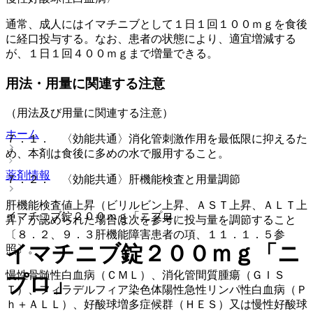
通常、成人にはイマチニブとして１日１回１００ｍｇを食後
に経口投与する。なお、患者の状態により、適宜増減する
が、１日１回４００ｍｇまで増量できる。
用法・用量に関連する注意
（用法及び用量に関連する注意）
ホーム
７．１． 〈効能共通〉消化管刺激作用を最低限に抑えるた
め、本剤は食後に多めの水で服用すること。
薬剤情報
７．２． 〈効能共通〉肝機能検査と用量調節
肝機能検査値上昇（ビリルビン上昇、ＡＳＴ上昇、ＡＬＴ上
イマチニブ錠２００ｍｇ「ニプロ」
昇）が認められた場合は次を参考に投与量を調節すること
〔８．２、９．３肝機能障害患者の項、１１．１．５参
イマチニブ錠２００ｍｇ「ニ
照〕。
慢性骨髄性白血病（ＣＭＬ）、消化管間質腫瘍（ＧＩＳ
プロ」
Ｔ）、フィラデルフィア染色体陽性急性リンパ性白血病（Ｐ
ｈ＋ＡＬＬ）、好酸球増多症候群（ＨＥＳ）又は慢性好酸球