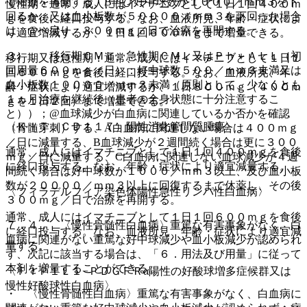
で治療を再開する、B再び好中球数が１０００／ｍｍ３を下
慢性期：通常、成人にはイマチニブとして１日１回４００ｍ
回るか、又は血小板数が５００００／ｍｍ３を下回った場合
ｇを食後に経口投与する。なお、血液所見、年齢・症状によ
は、@へ戻り、３００ｍｇ／日で治療を再開する。
り適宜増減するが、１日１回６００ｍｇまで増量できる。
３）． 移行期ＣＭＬ、急性期ＣＭＬ又はＰｈ＋ＡＬＬ（初
移行期又は急性期：通常、成人にはイマチニブとして１日１
回用量６００ｍｇ／日）：好中球数５００／ｍｍ３未満又は
回６００ｍｇを食後に経口投与する。なお、血液所見、年
血小板数１００００／ｍｍ３未満（原則として、少なくとも
齢・症状により適宜増減するが、１日８００ｍｇ（４００ｍ
１ヵ月治療を継続後（患者の全身状態に十分注意するこ
ｇを１日２回）まで増量できる。
と））；@血球減少が白血病に関連しているか否かを確認
〈ＫＩＴ（ＣＤ１１７）陽性消化管間質腫瘍〉
（骨髄穿刺）する、A白血病に関連しない場合は４００ｍｇ
／日に減量する、B血球減少が２週間続く場合は更に３００
通常、成人にはイマチニブとして１日１回４００ｍｇを食後
ｍｇ／日に減量する、C白血病に関連しない血球減少が４週
に経口投与する。なお、年齢・症状により適宜減量する。
間続く場合は好中球数が１０００／ｍｍ３以上、及び血小板
数が２００００／ｍｍ３以上に回復するまで休薬し、その後
〈フィラデルフィア染色体陽性急性リンパ性白血病〉
３００ｍｇ／日で治療を再開する。
通常、成人にはイマチニブとして１日１回６００ｍｇを食後
７．４． 〈慢性骨髄性白血病〉重篤な有害事象がなく、白
に経口投与する。なお、血液所見、年齢・症状により適宜減
血病に関連がない重篤な好中球減少や血小板減少が認められ
量する。
ず、次記に該当する場合は、「６．用法及び用量」に従って
本剤を増量することができる。
〈ＦＩＰ１Ｌ１−ＰＤＧＦＲα陽性の好酸球増多症候群又は
慢性好酸球性白血病〉
・ 〈慢性骨髄性白血病〉重篤な有害事象がなく、白血病に