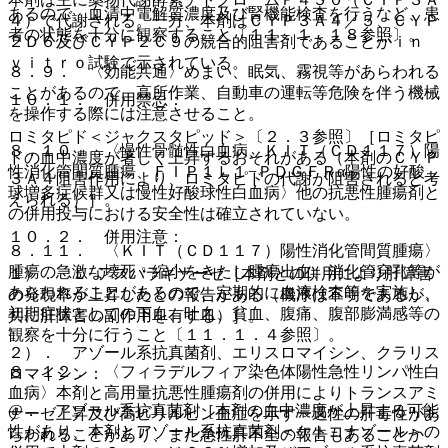
あるので、血清中電解質濃度及び腎機能検査を行うなど、患
４）で代謝される。一方、本剤はＣＹＰ３Ａ４／５、ＣＹＰ
者の状態を十分に観察すること〔１１．１．１８参照〕。
２Ｄ６及びＣＹＰ２Ｃ９の競合的阻害剤であることがｉｎ
ｖｉｔｒｏ試験で示されている。
８．９． 〈効能共通〉めまい、眠気、霧視等があらわれる
ことがあるので、高所作業、自動車の運転等危険を伴う機械
１０．１． 併用禁忌：
を操作する際には注意させること。
ロミタピド＜ジャクスタピッド＞〔２．３参照〕［ロミタピ
８．１０． 〈慢性骨髄性白血病、ＫＩＴ（ＣＤ１１７）陽
ドの血中濃度が著しく上昇するおそれがある（本剤のＣＹＰ
性消化管間質腫瘍、ＦＩＰ１Ｌ１−ＰＤＧＦＲα陽性の好酸
３Ａ４阻害作用により、ロミタピドの代謝が阻害されると考
球増多症候群又は慢性好酸球性白血病〉他の抗悪性腫瘍剤と
えられる）］。
の併用投与における安全性は確立されていない。
１０．２． 併用注意：
８．１１． 〈ＫＩＴ（ＣＤ１１７）陽性消化管間質腫瘍〉
腫瘍の急激な壊死・縮小をきたし腫瘍出血、消化管穿孔等が
１）． Ｌ−アスパラギナーゼ［本剤との併用により肝障害
あらわれることがあるので、定期的に血液検査等を実施し、
の発現率が上昇したとの報告がある（機序は不明であるが、
初期症状としての下血、吐血、貧血、腹痛、腹部膨満感等の
共に肝障害の副作用を有する）］。
観察を十分に行うこと〔１１．１．４参照〕。
２）． アゾール系抗真菌剤、エリスロマイシン、クラリス
８．１２． 〈フィラデルフィア染色体陽性急性リンパ性白
ロマイシン：
血病〉本剤と高用量抗悪性腫瘍剤の併用によりトランスアミ
@． アゾール系抗真菌剤［本剤の血中濃度が上昇する可能
ナーゼ上昇及び高ビリルビン血症を示す一過性の肝毒性があ
性があり、本剤とアゾール系抗真菌剤＜ケトコナゾール＞の
らわれることがあり、また急性肝不全の報告もあることか