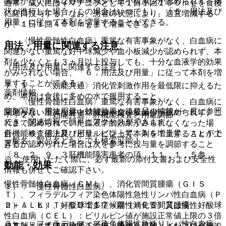
関連がない重篤な好中球減少や血小板減少が認められず、病
通常、成人にはイマチニブとして１日１回１００ｍｇを食後
状が進行した場合（この場合はいつでも）、「６．用法及び
に経口投与する。なお、患者の状態により、適宜増減する
用量」に従って本剤を増量することができる。
が、１日１回４００ｍｇまで増量できる。
・ 〈慢性骨髄性白血病〉重篤な有害事象がなく、白血病に
用法・用量に関連する注意
関連がない重篤な好中球減少や血小板減少が認められず、本
剤を少なくとも３ヵ月以上投与しても、十分な血液学的効果
（用法及び用量に関連する注意）
がみられない場合、「６．用法及び用量」に従って本剤を増
量することができる。
７．１． 〈効能共通〉消化管刺激作用を最低限に抑えるた
薬剤情報
め、本剤は食後に多めの水で服用すること。
・ 〈慢性骨髄性白血病〉重篤な有害事象がなく、白血病に
薬剤写真、用法用量、効能効果や後発品の情報が一度に参照
関連がない重篤な好中球減少や血小板減少が認められず、こ
７．２． 〈効能共通〉肝機能検査と用量調節
でき、関連情報へ簡単にアクセスができます。
れまで認められていた血液学的効果がみられなくなった場
肝機能検査値上昇（ビリルビン上昇、ＡＳＴ上昇、ＡＬＴ上
合、「６．用法及び用量」に従って本剤を増量することがで
一般名、製品名どちらでも検索可能！
昇）が認められた場合は次を参考に投与量を調節すること
きる。
〔８．２、９．３肝機能障害患者の項、１１．１．５参
※ ご使用いただく際に、必ず最新の添付文書および安全性
効能・効果
照〕。
情報も併せてご確認下さい。
慢性骨髄性白血病（ＣＭＬ）、消化管間質腫瘍（ＧＩＳ
１）． 慢性骨髄性白血病。
Ｔ）、フィラデルフィア染色体陽性急性リンパ性白血病（Ｐ
ｈ＋ＡＬＬ）、好酸球増多症候群（ＨＥＳ）又は慢性好酸球
２）． ＫＩＴ＜ＣＤ１１７＞陽性消化管間質腫瘍。
性白血病（ＣＥＬ）：ビリルビン値が施設正常値上限の３倍
３）． フィラデルフィア染色体陽性急性リンパ性白血病。
※本製品は疾病の診断・治療・予防を目的としたプログラム