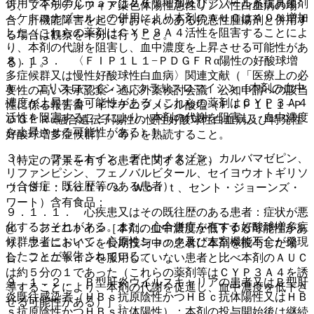
併用で本剤のＣｍａｘは２６％増加及びアゾール系抗真菌剤
ら、フィラデルフィア染色体陽性急性リンパ性白血病の場
＜ケトコナゾール＞の併用により本剤のＡＵＣは４０％増加
合、肝機能障害を起こすおそれのある抗悪性腫瘍剤と併用す
した（これらの薬剤はＣＹＰ３Ａ４活性を阻害することによ
る場合は観察を十分に行うこと。
り、本剤の代謝を阻害し、血中濃度を上昇させる可能性があ
８．１３． 〈ＦＩＰ１Ｌ１−ＰＤＧＦＲα陽性の好酸球増
る）］。
多症候群又は慢性好酸球性白血病〉関連文献（「医療上の必
A． エリスロマイシン、クラリスロマイシン［本剤の血中
要性の高い未承認薬・適応外薬検討会議 公知申請への該当
濃度が上昇する可能性がある（これらの薬剤はＣＹＰ３Ａ４
性に係る報告書：イマチニブメシル酸塩（ＦＩＰ１Ｌ１−Ｐ
活性を阻害することにより、本剤の代謝を阻害し、血中濃度
ＤＧＦＲα融合遺伝子陽性の慢性好酸球性白血病及び特発性
を上昇させる可能性がある）］。
好酸球増多症候群）」等）を熟読すること。
３）． フェニトイン、デキサメタゾン、カルバマゼピン、
（特定の背景を有する患者に関する注意）
リファンピシン、フェノバルビタール、セイヨウオトギリソ
（合併症・既往歴等のある患者）
ウ（Ｓｔ．Ｊｏｈｎ’ｓ Ｗｏｒｔ、セント・ジョーンズ・
ワート）含有食品：
９．１．１． 心疾患又はその既往歴のある患者：症状が悪
化するおそれがある。また、心合併症を有する好酸球増多症
@． フェニトイン［本剤の血中濃度が低下する可能性があ
候群患者において、心原性ショック及び左室機能不全が発現
り、フェニトインを長期投与中の患者に本剤を投与した場
したことが報告されている。
合、フェニトインを服用していない患者と比べ本剤のＡＵＣ
は約５分の１であった（これらの薬剤等はＣＹＰ３Ａ４を誘
９．１．２． Ｂ型肝炎ウイルスキャリアの患者又はＢ型肝
導することにより、本剤の代謝を促進し、血中濃度を低下さ
炎既往感染者（ＨＢｓ抗原陰性かつＨＢｃ抗体陽性又はＨＢ
せる可能性がある）］。
ｓ抗原陰性かつＨＢｓ抗体陽性）：本剤の投与開始後は継続