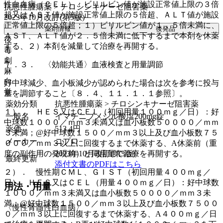
性白血病（ＣＥＬ）：ビリルビン値が施設正常値上限の３倍
抗悪性腫瘍薬 > チロシンキナーゼ阻害薬
超又はＡＳＴ値が施設正常値上限の５倍超、ＡＬＴ値が施設
2023年10月改訂(第5版)
正常値上限の５倍超；１）ビリルビン値が１．５倍未満に、
薬剤情報
後発品
ＡＳＴ、ＡＬＴ値が２．５倍未満に低下するまで本剤を休薬
後
する、２）本剤を減量して治療を再開する。
毒
劇
７．３． 〈効能共通〉血液検査と用量調節
麻
向
好中球減少、血小板減少が認められた場合は次を参考に投与
覚
量を調節すること〔８．４、１１．１．１参照〕。
薬効分類
抗悪性腫瘍薬 > チロシンキナーゼ阻害薬
１）． ＨＥＳ又はＣＥＬ（初回用量１００ｍｇ／日）：好
一般名
イマチニブメシル酸塩200mg錠
中球数１０００／ｍｍ３未満又は血小板数５００００／ｍｍ
薬価
513.4
円
３未満；@好中球数１５００／ｍｍ３以上及び血小板数７５
メーカー
ニプロ
０００／ｍｍ３以上に回復するまで休薬する、A休薬前（重
度の副作用の発現前）と同用量で治療を再開する。
2023年10月改訂(第5版)
最終更新
添付文書のPDFはこちら
２）． 慢性期ＣＭＬ、ＧＩＳＴ（初回用量４００ｍｇ／
日）、ＨＥＳ又はＣＥＬ（用量４００ｍｇ／日）：好中球数
用法・用量
１０００／ｍｍ３未満又は血小板数５００００／ｍｍ３未
満；@好中球数１５００／ｍｍ３以上及び血小板数７５００
〈慢性骨髄性白血病〉
０／ｍｍ３以上に回復するまで休薬する、A４００ｍｇ／日