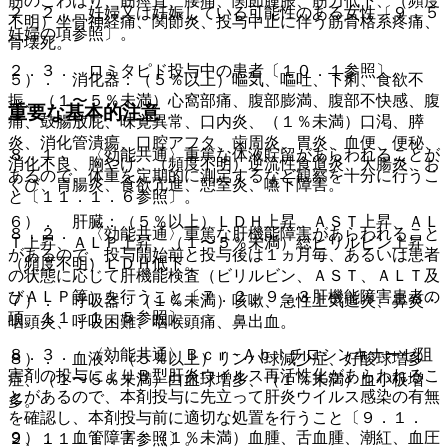
筋のこわばり、筋痙直、腰痛、関節腫脹、筋力低下、（頻度
２．２． 妊婦又は妊娠している可能性のある女性〔９．５
不明）坐骨神経痛、関節炎、投与中止に伴う筋骨格系疼痛、
妊婦の項参照〕。
骨壊死。
２．３． ロミタピド投与中の患者〔１０．１参照〕。
５）． 消化器：（５％以上）嘔気、嘔吐、下痢、食欲不
振、（１〜５％未満）心窩部痛、腹部膨満、腹部不快感、腹
重要な基本的注意
痛、鼓腸放屁、味覚異常、口内炎、（１％未満）口渇、膵
炎、消化管潰瘍、口腔アフタ、歯周炎、胃炎、血便、便秘、
８．１． 〈効能共通〉重篤な体液貯留があらわれることが
消化不良、胸やけ、（頻度不明）逆流性食道炎、大腸炎、お
あるので、体重を定期的に測定するなど観察を十分に行うこ
くび、胃腸炎、食欲亢進、憩室炎、嚥下障害。
と〔１１．１．６参照〕。
６）． 肝臓：（５％以上）ＬＤＨ上昇、ＡＳＴ上昇、ＡＬ
８．２． 〈効能共通〉重篤な肝機能障害があらわれること
Ｔ上昇、ＡＬＰ上昇、（１〜５％未満）総ビリルビン上昇、
があるので、投与開始前と投与後は１ヵ月毎、あるいは患者
（頻度不明）ＬＤＨ低下。
の状態に応じて肝機能検査（ビリルビン、ＡＳＴ、ＡＬＴ及
びＡＬＰ等）を行うこと〔７．２、９．３肝機能障害患者の
７）． 呼吸器：（１％未満）咳嗽、急性上気道炎、鼻炎・
項、１１．１．５参照〕。
咽頭炎、呼吸困難、咽喉頭痛、鼻出血。
８．３． 〈効能共通〉Ｂｃｒ−Ａｂｌチロシンキナーゼ阻
８）． 血液：（５％以上）リンパ球減少症、好酸球増多
害剤の投与によりＢ型肝炎ウイルス再活性化があらわれるこ
症、（１〜５％未満）白血球増多、（１％未満）血小板増
とがあるので、本剤投与に先立って肝炎ウイルス感染の有無
多。
を確認し、本剤投与前に適切な処置を行うこと〔９．１．
９）． 血管障害：（１％未満）血腫、舌血腫、潮紅、血圧
２、１１．１．７参照〕。