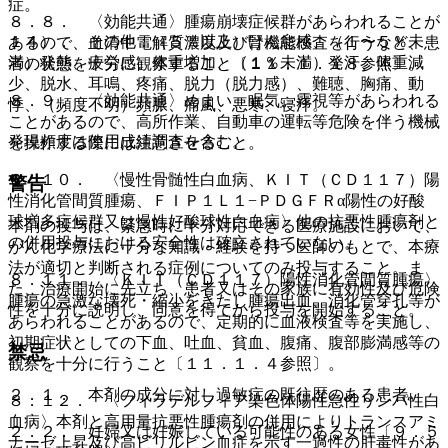
症。
８．８． 〈効能共通〉腫瘍崩壊症候群があらわれることが
１４）． その他：（５％以上）けん怠感、（１〜５％未
あるので、血清中電解質濃度及び腎機能検査を行うなど、患
満）発熱、疲労感、体重増加、（１％未満）発汗、体重減
者の状態を十分に観察すること〔１１．１．１８参照〕。
少、脱水、耳鳴、疼痛、脱力（脱力感）、難聴、胸痛、動
８．９． 〈効能共通〉めまい、眠気、霧視等があらわれる
悸、（頻度不明）頻脈、痛風、悪寒、寝汗。
ことがあるので、高所作業、自動車の運転等危険を伴う機械
発現頻度は使用成績調査を含む。
を操作する際には注意させること。
８．１０． 〈慢性骨髄性白血病、ＫＩＴ（ＣＤ１１７）陽
警告
性消化管間質腫瘍、ＦＩＰ１Ｌ１−ＰＤＧＦＲα陽性の好酸
球増多症候群又は慢性好酸球性白血病〉他の抗悪性腫瘍剤と
本剤の投与は、緊急時に十分対応できる医療施設において、
の併用投与における安全性は確立されていない。
がん化学療法に十分な知識・経験を持つ医師のもとで、本療
法が適切と判断される症例についてのみ投与すること。ま
８．１１． 〈ＫＩＴ（ＣＤ１１７）陽性消化管間質腫瘍〉
た、治療開始に先立ち、患者又はその家族に有効性及び危険
腫瘍の急激な壊死・縮小をきたし腫瘍出血、消化管穿孔等が
性を十分に説明し、同意を得てから投与を開始すること。
あらわれることがあるので、定期的に血液検査等を実施し、
初期症状としての下血、吐血、貧血、腹痛、腹部膨満感等の
禁忌
観察を十分に行うこと〔１１．１．４参照〕。
２．１． 本剤の成分に対し過敏症の既往歴のある患者。
８．１２． 〈フィラデルフィア染色体陽性急性リンパ性白
血病〉本剤と高用量抗悪性腫瘍剤の併用によりトランスアミ
２．２． 妊婦又は妊娠している可能性のある女性〔９．５
ナーゼ上昇及び高ビリルビン血症を示す一過性の肝毒性があ