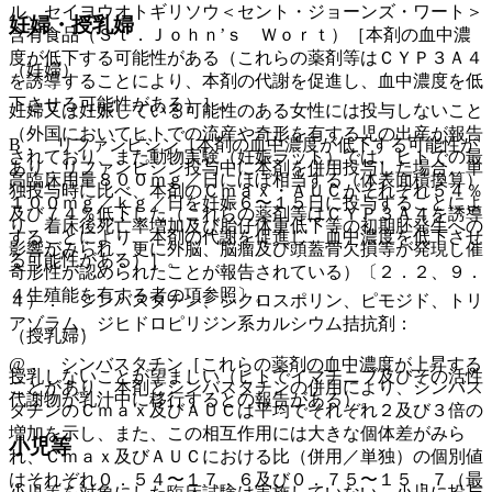
ル、セイヨウオトギリソウ＜セント・ジョーンズ・ワート＞
妊婦・授乳婦
含有食品（Ｓｔ．Ｊｏｈｎ’ｓ Ｗｏｒｔ）［本剤の血中濃
度が低下する可能性がある（これらの薬剤等はＣＹＰ３Ａ４
（妊婦）
を誘導することにより、本剤の代謝を促進し、血中濃度を低
下させる可能性がある）］。
妊婦又は妊娠している可能性のある女性には投与しないこと
（外国においてヒトでの流産や奇形を有する児の出産が報告
B． リファンピシン［本剤の血中濃度が低下する可能性が
されており、また動物実験（妊娠ラット）では、ヒトでの最
あり、リファンピシン投与中に本剤を併用投与した場合、単
高臨床用量８００ｍｇ／日にほぼ相当する（体表面積換算）
独投与時に比べ、本剤のＣｍａｘ・ＡＵＣがそれぞれ５４％
１００ｍｇ／ｋｇ／日を妊娠６〜１５日に投与することによ
及び７４％低下した（これらの薬剤等はＣＹＰ３Ａ４を誘導
り、着床後死亡率増加及び胎仔体重低下等の初期胚発生への
することにより、本剤の代謝を促進し、血中濃度を低下させ
影響がみられ、更に外脳、脳瘤及び頭蓋骨欠損等が発現し催
る可能性がある）］。
奇形性が認められたことが報告されている）〔２．２、９．
４生殖能を有する者の項参照〕。
４）． シンバスタチン、シクロスポリン、ピモジド、トリ
アゾラム、ジヒドロピリジン系カルシウム拮抗剤：
（授乳婦）
@． シンバスタチン［これらの薬剤の血中濃度が上昇する
授乳しないことが望ましい（ヒトでイマチニブ及びその活性
ことがあり、本剤とシンバスタチンの併用により、シンバス
代謝物が乳汁中に移行するとの報告がある）。
タチンのＣｍａｘ及びＡＵＣは平均でそれぞれ２及び３倍の
増加を示し、また、この相互作用には大きな個体差がみら
小児等
れ、Ｃｍａｘ及びＡＵＣにおける比（併用／単独）の個別値
はそれぞれ０．５４〜１７．６及び０．７５〜１５．７（最