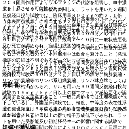
２Ｃ９阻害作用によりワルファリンの代謝を阻害し、血中濃
度を上昇させる可能性がある）］。
１５．２．１． 過量投与に関して、ラットを用いた２週間
反復経口投与試験では、臨床用量８００ｍｇの約２．５倍
７）． アセトアミノフェン［本剤と高用量のアセトアミノ
（体表面積換算）に相当する１２００ｍｇ／u／日（２００
フェン（３〜３．５ｇ／日）との併用により重篤な肝障害が
ｍｇ／ｋｇ／日）の１４日間投与により、死亡は認められて
発現したとの報告がある（機序は不明であるが、両薬剤によ
いない。約７．５倍の用量である３６００ｍｇ／u／日（６
る肝毒性が増強される可能性がある）］。
００ｍｇ／ｋｇ／日）では、投与７〜１０日に一般状態悪化
及び死亡が認められ、病理組織学的検査において広範な組織
８）． グレープフルーツジュース［本剤の血中濃度が上昇
に変性病変が観察されている。
することがあるので、本剤服用中は飲食を避けること（発現
機序の詳細は不明であるが、グレープフルーツジュースに含
１５．２．２． ラットを用いた２週間反復経口投与試験の
まれる成分がＣＹＰ３Ａ４を阻害することにより、本剤の代
２００ｍｇ／ｋｇ／日以上の群及びイヌを用いた２週間反復
謝を阻害し、血中濃度を上昇させる可能性がある）］。
経口投与試験の３０ｍｇ／ｋｇ／日以上の群で、胸腺萎縮・
リンパ節萎縮等のリンパ系組織萎縮、リンパ球崩壊もしくは
高齢者
リンパ球枯渇がみられ、サルを用いた３９週間反復経口投与
試験の１５ｍｇ／ｋｇ／日以上の群でマラリア感染悪化が認
減量するなど注意すること（一般に高齢者では生理機能が低
められたとの報告がある。
下している）。外国臨床試験では、軽度、中等度の表在性浮
腫の発現頻度は６５歳以上の高齢者で若年者より高いとの成
１５．２．３． イヌを用いた１３週間反復経口投与試験の
績が報告されている。
３０ｍｇ／ｋｇ／日以上の群で精子形成低下がみられ、ラッ
トを用いた受胎能及び初期胚発生への影響に関する試験で
妊婦・授乳婦
は、交配前７０日間の投与により６０ｍｇ／ｋｇ／日群にお