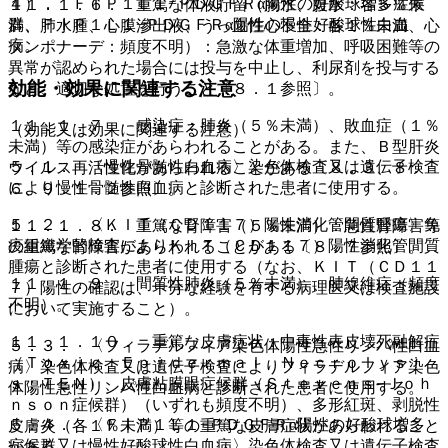
４）． ＦＩＰ１Ｌ１−ＰＤＧＦＲα陽性の好酸球増多症候
１１．１．６． 重篤な体液貯留（胸水、腹水：各５％未
群、ＦＩＰ１Ｌ１−ＰＤＧＦＲα陽性の慢性好酸球性白血
満、肺水腫、心膜滲出液、うっ血性心不全：各１％未満、心
病。
タンポナーデ：頻度不明）：急激な体重増加、呼吸困難等の
異常が認められた場合には投与を中止し、利尿剤を投与する
効能・効果に関連する注意
など、適切な処置を行うこと〔８．１参照〕。
１１．１．７． 感染症：肺炎（５％未満）、敗血症（１％
（効能又は効果に関連する注意）
未満）等の感染症があらわれることがある。また、Ｂ型肝炎
５．１． 〈慢性骨髄性白血病〉染色体検査又は遺伝子検査
ウイルス再活性化があらわれることがある〔８．３、８．
により慢性骨髄性白血病と診断された患者に使用する。
６、９．１．２参照〕。
５．２． 〈ＫＩＴ（ＣＤ１１７）陽性消化管間質腫瘍〉免
１１．１．８． 重篤な腎障害（５％未満）：急性腎障害等
疫組織学的検査によりＫＩＴ（ＣＤ１１７）陽性消化管間質
の重篤な腎障害があらわれることがある〔８．７参照〕。
腫瘍と診断された患者に使用する（なお、ＫＩＴ（ＣＤ１１
１１．１．９． 間質性肺炎（５％未満）、肺線維症（頻度
７）陽性の確認は、十分な経験を有する病理医又は検査施設
不明）。
において実施すること）。
１１．１．１０． 重篤な皮膚症状：中毒性表皮壊死融解症
５．３． 〈フィラデルフィア染色体陽性急性リンパ性白血
（Ｔｏｘｉｃ Ｅｐｉｄｅｒｍａｌ Ｎｅｃｒｏｌｙｓｉ
病〉染色体検査又は遺伝子検査によりフィラデルフィア染色
ｓ：ＴＥＮ）、皮膚粘膜眼症候群（Ｓｔｅｖｅｎｓ−Ｊｏｈ
体陽性急性リンパ性白血病と診断された患者に使用する。
ｎｓｏｎ症候群）（いずれも頻度不明）、多形紅斑、剥脱性
５．４． 〈ＦＩＰ１Ｌ１−ＰＤＧＦＲα陽性の好酸球増多
皮膚炎（各１％未満）等の重篤な皮膚症状があらわれること
症候群又は慢性好酸球性白血病〉染色体検査又は遺伝子検査
がある。