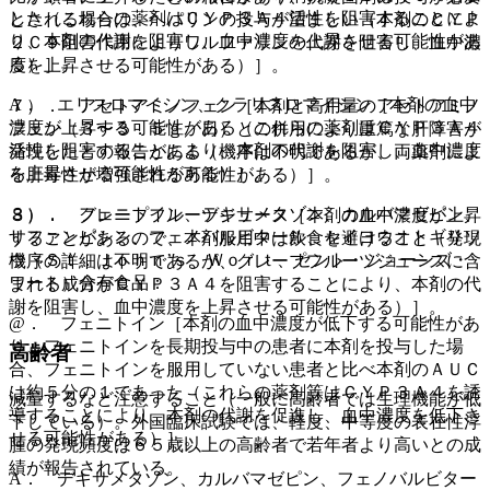
した（これらの薬剤はＣＹＰ３Ａ４活性を阻害することによ
とされる場合は、ヘパリンの投与が望ましい（本剤のＣＹＰ
り、本剤の代謝を阻害し、血中濃度を上昇させる可能性があ
２Ｃ９阻害作用によりワルファリンの代謝を阻害し、血中濃
る）］。
度を上昇させる可能性がある）］。
A． エリスロマイシン、クラリスロマイシン［本剤の血中
７）． アセトアミノフェン［本剤と高用量のアセトアミノ
濃度が上昇する可能性がある（これらの薬剤はＣＹＰ３Ａ４
フェン（３〜３．５ｇ／日）との併用により重篤な肝障害が
活性を阻害することにより、本剤の代謝を阻害し、血中濃度
発現したとの報告がある（機序は不明であるが、両薬剤によ
を上昇させる可能性がある）］。
る肝毒性が増強される可能性がある）］。
３）． フェニトイン、デキサメタゾン、カルバマゼピン、
８）． グレープフルーツジュース［本剤の血中濃度が上昇
リファンピシン、フェノバルビタール、セイヨウオトギリソ
することがあるので、本剤服用中は飲食を避けること（発現
ウ（Ｓｔ．Ｊｏｈｎ’ｓ Ｗｏｒｔ、セント・ジョーンズ・
機序の詳細は不明であるが、グレープフルーツジュースに含
ワート）含有食品：
まれる成分がＣＹＰ３Ａ４を阻害することにより、本剤の代
謝を阻害し、血中濃度を上昇させる可能性がある）］。
@． フェニトイン［本剤の血中濃度が低下する可能性があ
り、フェニトインを長期投与中の患者に本剤を投与した場
高齢者
合、フェニトインを服用していない患者と比べ本剤のＡＵＣ
は約５分の１であった（これらの薬剤等はＣＹＰ３Ａ４を誘
減量するなど注意すること（一般に高齢者では生理機能が低
導することにより、本剤の代謝を促進し、血中濃度を低下さ
下している）。外国臨床試験では、軽度、中等度の表在性浮
せる可能性がある）］。
腫の発現頻度は６５歳以上の高齢者で若年者より高いとの成
績が報告されている。
A． デキサメタゾン、カルバマゼピン、フェノバルビター