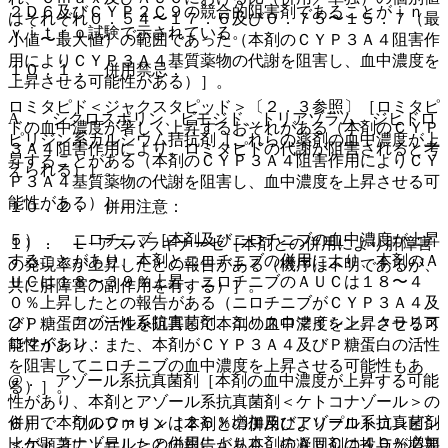
２Ｄ６及びＣＹＰ２Ｃ９の競合的阻害剤であることがｉｎ
はそれぞれ０．５４〜１７．６及び０．７５〜１５．７（最
ｖｉｔｒｏ試験で示されている。
小値〜最大値）の範囲であった（本剤のＣＹＰ３Ａ４阻害作
用によりＣＹＰ３Ａ４基質薬物の代謝を阻害し、血中濃度を
１０．１． 併用禁忌：
上昇させる可能性がある）］。
ロミタピド＜ジャクスタピッド＞〔２．３参照〕［ロミタピ
A． シクロスポリン、ピモジド、トリアゾラム、ジヒドロ
ドの血中濃度が著しく上昇するおそれがある（本剤のＣＹＰ
ピリジン系カルシウム拮抗剤［これらの薬剤の血中濃度が上
３Ａ４阻害作用により、ロミタピドの代謝が阻害されると考
昇することがある（本剤のＣＹＰ３Ａ４阻害作用によりＣＹ
えられる）］。
Ｐ３Ａ４基質薬物の代謝を阻害し、血中濃度を上昇させる可
能性がある）］。
１０．２． 併用注意：
５）． ニロチニブ［本剤及びニロチニブの血中濃度が上昇
１）． Ｌ−アスパラギナーゼ［本剤との併用により肝障害
することがあり、本剤とニロチニブの併用により、本剤のＡ
の発現率が上昇したとの報告がある（機序は不明であるが、
ＵＣは１８〜３９％上昇、ニロチニブのＡＵＣは１８〜４
共に肝障害の副作用を有する）］。
０％上昇したとの報告がある（ニロチニブがＣＹＰ３Ａ４及
２）． アゾール系抗真菌剤、エリスロマイシン、クラリス
びＰ糖蛋白の活性を阻害して本剤の血中濃度を上昇させる可
ロマイシン：
能性があり、また、本剤がＣＹＰ３Ａ４及びＰ糖蛋白の活性
を阻害してニロチニブの血中濃度を上昇させる可能性もあ
@． アゾール系抗真菌剤［本剤の血中濃度が上昇する可能
る）］。
性があり、本剤とアゾール系抗真菌剤＜ケトコナゾール＞の
併用で本剤のＣｍａｘは２６％増加及びアゾール系抗真菌剤
６）． ワルファリン［本剤との併用によりプロトロンビン
＜ケトコナゾール＞の併用により本剤のＡＵＣは４０％増加
比が顕著に上昇したとの報告があり、抗凝固剤の投与が必要