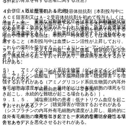
（特定の背景を有する患者に関する注意）
る）］。
（合併症・既往歴等のある患者）
４）． ＡＣＥ阻害剤、Ａ−２受容体拮抗剤［本剤投与中に
ＡＣＥ阻害剤又はＡ−２受容体拮抗剤を初めて投与もしくは
９．１．１． 重篤な冠動脈硬化症又は重篤な脳動脈硬化症
増量した際に、高度の血圧低下や、腎不全を含む腎機能の悪
のある患者：急激な利尿があらわれた場合、急速な血漿量減
化を起こすことがあるので、これらの薬剤を初めて投与する
少、血液濃縮をきたし、血栓塞栓症を誘発するおそれがあ
場合や増量する場合は、本剤の一時休薬もしくは減量等を考
る。
慮すること（本剤投与中は血漿レニン活性が上昇しており、
これらの薬剤を投与することによりレニン−アンジオテンシ
９．１．２． 本人又は両親、兄弟に痛風、糖尿病のある患
ン系をブロックする結果、急激な血圧低下を起こすと考えら
者：痛風発作を起こすおそれがあり、糖尿病を悪化するおそ
れる）］。
れがある。
５）． アミノグリコシド系抗生物質（ゲンタマイシン硫酸
９．１．３． 下痢、嘔吐のある患者：電解質失調を起こす
塩、アミカシン硫酸塩）［第８脳神経障害＜聴覚障害＞を増
おそれがある。
強するおそれがある（アミノグリコシド系抗生物質の内耳外
有毛細胞内濃度が上昇し、最終的には外有毛細胞の壊死を引
９．１．４． 手術前の患者〔１０．２参照〕。
き起こし、永続的な難聴が起こる場合もある）］。
９．１．５． 減塩療法時の患者：低ナトリウム血症を起こ
６）． シスプラチン［聴覚障害が増強するおそれがある
すおそれがある。
（シスプラチンの内耳外有毛細胞内濃度が上昇し、最終的に
９．１．６． 全身性エリテマトーデスの患者：全身性エリ
は外有毛細胞の壊死を引き起こし、永続的な難聴が起こる場
テマトーデスを悪化させるおそれがある。
合もある）］。