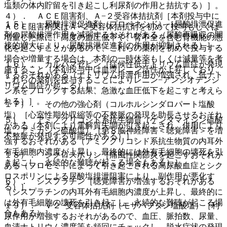
塩類の体内貯留を引き起こし利尿剤の作用と拮抗する）］。
４）． ＡＣＥ阻害剤、Ａ−２受容体拮抗剤［本剤投与中に
１５）． 尿酸排泄促進剤（プロベネシド）［尿酸排泄促進
ＡＣＥ阻害剤又はＡ−２受容体拮抗剤を初めて投与もしくは
剤の尿酸排泄作用を減弱するおそれがある（尿酸再吸収の間
増量した際に、高度の血圧低下や、腎不全を含む腎機能の悪
接的増大により、尿酸排泄促進剤の作用が抑制される）］。
化を起こすことがあるので、これらの薬剤を初めて投与する
場合や増量する場合は、本剤の一時休薬もしくは減量等を考
１６）． カルバマゼピン［症候性低ナトリウム血症が発現
慮すること（本剤投与中は血漿レニン活性が上昇しており、
するおそれがある（ナトリウム排泄作用が増強され、低ナト
これらの薬剤を投与することによりレニン−アンジオテンシ
リウム血症が起こる）］。
ン系をブロックする結果、急激な血圧低下を起こすと考えら
れる）］。
１７）． その他の強心剤（コルホルシンダロパート塩酸
塩）［心室性期外収縮等の不整脈の発現を助長させるおそれ
５）． アミノグリコシド系抗生物質（ゲンタマイシン硫酸
がある（本剤により電解質失調が引き起こされ、併用により
塩、アミカシン硫酸塩）［第８脳神経障害＜聴覚障害＞を増
不整脈が発現する可能性がある）］。
強するおそれがある（アミノグリコシド系抗生物質の内耳外
有毛細胞内濃度が上昇し、最終的には外有毛細胞の壊死を引
１８）． シクロスポリン［痛風性関節炎を起こすおそれが
き起こし、永続的な難聴が起こる場合もある）］。
ある（フロセミドによって引き起こされる高尿酸血症とシク
ロスポリンによる尿酸塩排泄阻害により、副作用が悪化す
６）． シスプラチン［聴覚障害が増強するおそれがある
る）］。
（シスプラチンの内耳外有毛細胞内濃度が上昇し、最終的に
は外有毛細胞の壊死を引き起こし、永続的な難聴が起こる場
１９）． Ｖ２−受容体拮抗剤（モザバプタン塩酸塩）［利
合もある）］。
尿作用が増強するおそれがあるので、血圧、脈拍数、尿量、
血清ナトリウム濃度等を頻回にチェックし、脱水症状の発現