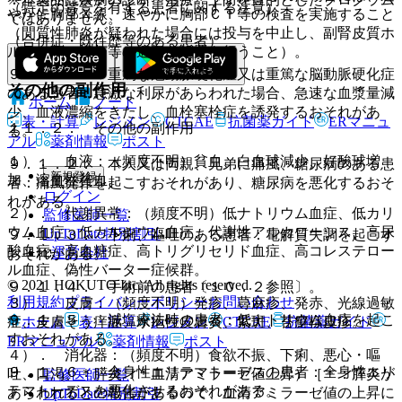
（特定の背景を有する患者に関する注意）
やかに胸部Ｘ線、速やかに胸部ＣＴ等の検査を実施すること
ではありません。
（間質性肺炎が疑われた場合には投与を中止し、副腎皮質ホ
（合併症・既往歴等のある患者）
ルモン剤の投与等の適切な処置を行うこと）。
９．１．１． 重篤な冠動脈硬化症又は重篤な脳動脈硬化症
その他の副作用
のある患者：急激な利尿があらわれた場合、急速な血漿量減
ホーム
ノート
少、血液濃縮をきたし、血栓塞栓症を誘発するおそれがあ
表・計算
レジメン
CTCAE
抗菌薬ガイド
ERマニュ
１１．２． その他の副作用
る。
アル
薬剤情報
ポスト
１）． 血液：（頻度不明）貧血、白血球減少、好酸球増
９．１．２． 本人又は両親、兄弟に痛風、糖尿病のある患
新規登録
加、溶血性貧血。
者：痛風発作を起こすおそれがあり、糖尿病を悪化するおそ
ログイン
れがある。
２）． 代謝異常：（頻度不明）低ナトリウム血症、低カリ
監修医師一覧
ウム血症、低カルシウム血症、代謝性アルカローシス、高尿
UpToDate特別割引
９．１．３． 下痢、嘔吐のある患者：電解質失調を起こす
酸血症、高血糖症、高トリグリセリド血症、高コレステロー
運営会社
おそれがある。
ル血症、偽性バーター症候群。
© 2021 HOKUTO Inc. All rights reserved.
９．１．４． 手術前の患者〔１０．２参照〕。
利用規約
プライバシーポリシー
お問い合わせ
３）． 皮膚：（頻度不明）発疹、蕁麻疹、発赤、光線過敏
９．１．５． 減塩療法時の患者：低ナトリウム血症を起こ
ホーム
表・計算
レジメン
CTCAE
抗菌薬ガイド
症、皮膚そう痒症、水疱性皮膚炎、紫斑、苔癬様皮疹。
すおそれがある。
ERマニュアル
薬剤情報
ポスト
４）． 消化器：（頻度不明）食欲不振、下痢、悪心・嘔
９．１．６． 全身性エリテマトーデスの患者：全身性エリ
吐、口渇、＊膵炎（＊血清アミラーゼ値上昇）［＊：膵炎が
監修医師一覧
テマトーデスを悪化させるおそれがある。
あらわれるとの報告があるので、血清アミラーゼ値の上昇に
UpToDate特別割引