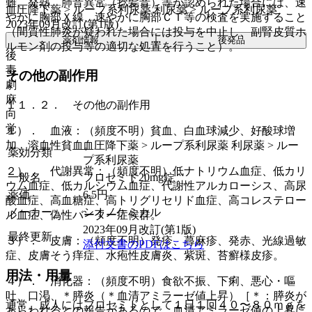
難、発熱、肺音異常（捻髪音）等が認められた場合には、速
血圧降下薬 > ループ系利尿薬 利尿薬 > ループ系利尿薬
やかに胸部Ｘ線、速やかに胸部ＣＴ等の検査を実施すること
2023年09月改訂(第1版)
（間質性肺炎が疑われた場合には投与を中止し、副腎皮質ホ
薬剤情報
後発品
ルモン剤の投与等の適切な処置を行うこと）。
後
毒
その他の副作用
劇
麻
１１．２． その他の副作用
向
覚
１）． 血液：（頻度不明）貧血、白血球減少、好酸球増
血圧降下薬 > ループ系利尿薬 利尿薬 > ルー
加、溶血性貧血。
薬効分類
プ系利尿薬
２）． 代謝異常：（頻度不明）低ナトリウム血症、低カリ
一般名
フロセミド20mg錠
ウム血症、低カルシウム血症、代謝性アルカローシス、高尿
薬価
6.5
円
酸血症、高血糖症、高トリグリセリド血症、高コレステロー
メーカー
シオノケミカル
ル血症、偽性バーター症候群。
2023年09月改訂(第1版)
最終更新
３）． 皮膚：（頻度不明）発疹、蕁麻疹、発赤、光線過敏
添付文書のPDFはこちら
症、皮膚そう痒症、水疱性皮膚炎、紫斑、苔癬様皮疹。
用法・用量
４）． 消化器：（頻度不明）食欲不振、下痢、悪心・嘔
吐、口渇、＊膵炎（＊血清アミラーゼ値上昇）［＊：膵炎が
通常、成人にはフロセミドとして１日１回４０〜８０ｍｇを
あらわれるとの報告があるので、血清アミラーゼ値の上昇に