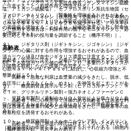
７）． アミノグリコシド系抗生物質（ゲンタマイシン硫酸
に注意すること（利尿作用を増強させる）］。
塩、アミカシン硫酸塩）、セファロスポリン系抗生物質（セ
ファロチンナトリウム）［腎毒性を増強するおそれがある
２０）． アリスキレン［併用投与（空腹時）により本剤の
（近位尿細管でのナトリウム再吸収の増加に伴い、抗生物質
Ｃｍａｘを４９％・ＡＵＣを２８％減少させる。アリスキレ
の再吸収も増加することにより、組織内濃度が上昇し腎毒性
ンと併用する場合は、利尿作用の低下をモニタリングし、必
が増強する）］。
要に応じて本剤の投与量を調節すること（機序不明）］。
８）． ジギタリス剤（ジギトキシン、ジゴキシン）［ジギ
高齢者
タリスの心臓に対する作用を増強するおそれがあるので、血
清カリウム値及び血中ジギタリス濃度に注意すること（利尿
高齢者：次の点に注意し、少量から投与を開始するなど患者
剤による血清カリウム値の低下により、多量のジギタリスが
の状態を観察しながら慎重に投与すること。
心筋Ｎａ＋−Ｋ＋ＡＴＰａｓｅに結合し、心収縮力増強と不
整脈が起こる）］。
・ 高齢者：急激な利尿は血漿量の減少をきたし、脱水、低
血圧等による立ちくらみ、めまい、失神等を起こすことがあ
９）． 糖質副腎皮質ホルモン剤（ヒドロコルチゾン）、Ａ
る。
ＣＴＨ、グリチルリチン製剤＜強力ネオミノファーゲンＣ
＞、甘草含有製剤［過剰のカリウム放出により低カリウム血
・ 高齢者：特に心疾患等で浮腫のある高齢者では急激な利
症が発現するおそれがある（共にカリウム排泄作用を有す
尿は急速な血漿量の減少と血液濃縮をきたし、脳梗塞等の血
る）］。
栓塞栓症を誘発するおそれがある。
１０）． 糖尿病用剤（スルホニルウレア剤、インスリン）
・ 高齢者：一般に過度の降圧は好ましくないとされている
［糖尿病用剤の作用を著しく減弱するおそれがある（細胞内
（脳梗塞等が起こるおそれがある）。