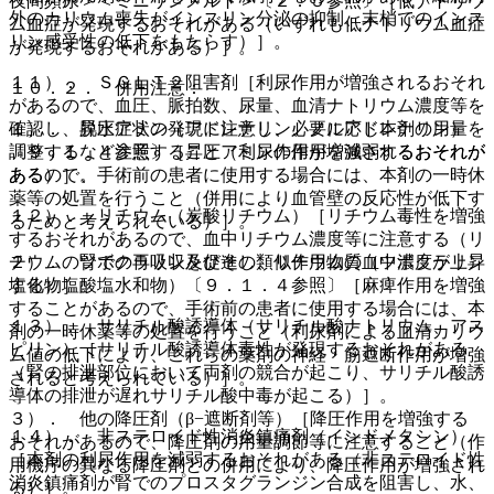
夜間頻尿＞＜ミニリンメルト＞〔２．５参照〕［低ナトリウ
外のカリウム喪失がインスリン分泌の抑制、末梢でのインス
ム血症が発現するおそれがある（いずれも低ナトリウム血症
リン感受性の低下をもたらす）］。
が発現するおそれがある）］。
１１）． ＳＧＬＴ２阻害剤［利尿作用が増強されるおそれ
１０．２． 併用注意：
があるので、血圧、脈拍数、尿量、血清ナトリウム濃度等を
１）． 昇圧アミン（アドレナリン、ノルアドレナリン）
確認し、脱水症状の発現に注意し、必要に応じ本剤の用量を
〔９．１．４参照〕［昇圧アミンの作用を減弱するおそれが
調整するなど注意すること（利尿作用が増強されるおそれが
あるので、手術前の患者に使用する場合には、本剤の一時休
ある）］。
薬等の処置を行うこと（併用により血管壁の反応性が低下す
１２）． リチウム（炭酸リチウム）［リチウム毒性を増強
るためと考えられている）］。
するおそれがあるので、血中リチウム濃度等に注意する（リ
２）． ツボクラリン及びその類似作用物質（ツボクラリン
チウムの腎での再吸収を促進し、リチウムの血中濃度が上昇
塩化物塩酸塩水和物）〔９．１．４参照〕［麻痺作用を増強
する）］。
することがあるので、手術前の患者に使用する場合には、本
１３）． サリチル酸誘導体（サリチル酸ナトリウム、アス
剤の一時休薬等の処置を行うこと（利尿剤による血清カリウ
ピリン）［サリチル酸誘導体毒性が発現するおそれがある
ム値の低下により、これらの薬剤の神経・筋遮断作用が増強
（腎の排泄部位において両剤の競合が起こり、サリチル酸誘
されると考えられている）］。
導体の排泄が遅れサリチル酸中毒が起こる）］。
３）． 他の降圧剤（β−遮断剤等）［降圧作用を増強する
１４）． 非ステロイド性消炎鎮痛剤（インドメタシン）
おそれがあるので、降圧剤の用量調節等に注意すること（作
［本剤の利尿作用を減弱するおそれがある（非ステロイド性
用機序の異なる降圧剤との併用により、降圧作用が増強され
消炎鎮痛剤が腎でのプロスタグランジン合成を阻害し、水、
る）］。