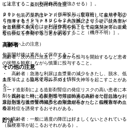
に注意すること（利尿作用を増強させる）］。
１４．１． 薬剤交付時の注意
２０）． アリスキレン［併用投与（空腹時）により本剤の
ＰＴＰ包装の薬剤はＰＴＰシートから取り出して服用するよ
Ｃｍａｘを４９％・ＡＵＣを２８％減少させる。アリスキレ
う指導すること（ＰＴＰシートの誤飲により、硬い鋭角部が
ンと併用する場合は、利尿作用の低下をモニタリングし、必
食道粘膜へ刺入し、更には穿孔をおこして縦隔洞炎等の重篤
要に応じて本剤の投与量を調節すること（機序不明）］。
な合併症を併発することがある）。
（取扱い上の注意）
高齢者
包装開封後は遮光して保存すること。
高齢者：次の点に注意し、少量から投与を開始するなど患者
の状態を観察しながら慎重に投与すること。
その他の注意
・ 高齢者：急激な利尿は血漿量の減少をきたし、脱水、低
１５．１． 臨床使用に基づく情報
血圧等による立ちくらみ、めまい、失神等を起こすことがあ
る。
ヨード造影剤による造影剤腎症の発症リスクの高い患者に本
剤を投与した時、造影剤投与前に輸液のみ行った群に比べ、
・ 高齢者：特に心疾患等で浮腫のある高齢者では急激な利
造影剤投与後の腎機能悪化の割合が高かったとの報告があ
尿は急速な血漿量の減少と血液濃縮をきたし、脳梗塞等の血
る。
栓塞栓症を誘発するおそれがある。
・ 高齢者：一般に過度の降圧は好ましくないとされている
貯法
（脳梗塞等が起こるおそれがある）。