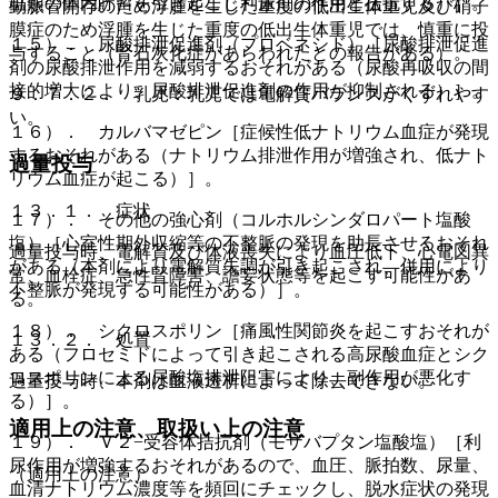
塩類の体内貯留を引き起こし利尿剤の作用と拮抗する）］。
動脈管開存のため浮腫を生じた重度の低出生体重児及び硝子
膜症のため浮腫を生じた重度の低出生体重児では、慎重に投
１５）． 尿酸排泄促進剤（プロベネシド）［尿酸排泄促進
与すること（腎石灰化症があらわれたとの報告がある）。
剤の尿酸排泄作用を減弱するおそれがある（尿酸再吸収の間
接的増大により、尿酸排泄促進剤の作用が抑制される）］。
９．７．２． 乳児：乳児では電解質バランスがくずれやす
い。
１６）． カルバマゼピン［症候性低ナトリウム血症が発現
するおそれがある（ナトリウム排泄作用が増強され、低ナト
過量投与
リウム血症が起こる）］。
１３．１． 症状
１７）． その他の強心剤（コルホルシンダロパート塩酸
塩）［心室性期外収縮等の不整脈の発現を助長させるおそれ
過量投与時、電解質及び体液喪失により血圧低下、心電図異
がある（本剤により電解質失調が引き起こされ、併用により
常、血栓症、急性腎障害、譫妄状態等を起こす可能性があ
不整脈が発現する可能性がある）］。
る。
１８）． シクロスポリン［痛風性関節炎を起こすおそれが
１３．２． 処置
ある（フロセミドによって引き起こされる高尿酸血症とシク
ロスポリンによる尿酸塩排泄阻害により、副作用が悪化す
過量投与時、本剤は血液透析によって除去できない。
る）］。
適用上の注意、取扱い上の注意
１９）． Ｖ２−受容体拮抗剤（モザバプタン塩酸塩）［利
尿作用が増強するおそれがあるので、血圧、脈拍数、尿量、
（適用上の注意）
血清ナトリウム濃度等を頻回にチェックし、脱水症状の発現