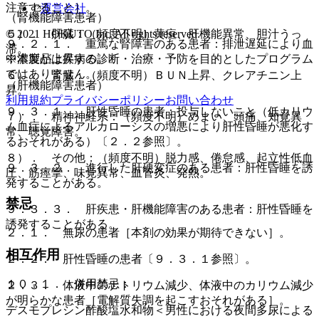
注意すること］。
運営会社
（腎機能障害患者）
© 2021 HOKUTO Inc. All rights reserved.
５）． 肝臓：（頻度不明）黄疸、肝機能異常、胆汁うっ
９．２．１． 重篤な腎障害のある患者：排泄遅延により血
滞。
※本製品は疾病の診断・治療・予防を目的としたプログラム
中濃度が上昇する。
ではありません。
６）． 腎臓：（頻度不明）ＢＵＮ上昇、クレアチニン上
（肝機能障害患者）
昇。
利用規約
プライバシーポリシー
お問い合わせ
９．３．１． 肝性昏睡の患者：投与しないこと（低カリウ
７）． 精神神経系：（頻度不明）めまい、頭痛、知覚異
ム血症によるアルカローシスの増悪により肝性昏睡が悪化す
常、聴覚障害。
るおそれがある）〔２．２参照〕。
８）． その他：（頻度不明）脱力感、倦怠感、起立性低血
９．３．２． 進行した肝硬変症のある患者：肝性昏睡を誘
圧、筋痙攣、味覚異常、血管炎、発熱。
発することがある。
禁忌
９．３．３． 肝疾患・肝機能障害のある患者：肝性昏睡を
誘発することがある。
２．１． 無尿の患者［本剤の効果が期待できない］。
相互作用
２．２． 肝性昏睡の患者〔９．３．１参照〕。
１０．１． 併用禁忌：
２．３． 体液中のナトリウム減少、体液中のカリウム減少
が明らかな患者［電解質失調を起こすおそれがある］。
デスモプレシン酢酸塩水和物＜男性における夜間多尿による