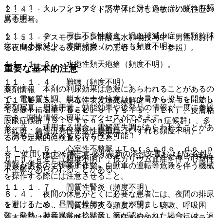
１１．１．１． ショック、アナフィラキシー（いずれも頻
２．４． スルフォンアミド誘導体に対し過敏症の既往歴の
度不明）。
ある患者。
１１．１．２． 再生不良性貧血、汎血球減少症、無顆粒球
２．５． デスモプレシン酢酸塩水和物投与中＜男性におけ
症、血小板減少、赤芽球癆（いずれも頻度不明）。
る夜間多尿による夜間頻尿＞の患者〔１０．１参照〕。
１１．１．３． 水疱性類天疱瘡（頻度不明）。
重要な基本的注意
１１．１．４． 難聴（頻度不明）。
８．１． 本剤の利尿効果は急激にあらわれることがあるの
薬剤情報
で、電解質失調、脱水に十分注意し、少量から投与を開始し
１１．１．５． 中毒性表皮壊死融解症（Ｔｏｘｉｃ Ｅｐ
薬剤写真、用法用量、効能効果や後発品の情報が一度に参照
て、徐々に増量すること。
ｉｄｅｒｍａｌ Ｎｅｃｒｏｌｙｓｉｓ：ＴＥＮ）、皮膚粘
でき、関連情報へ簡単にアクセスができます。
膜眼症候群（Ｓｔｅｖｅｎｓ−Ｊｏｈｎｓｏｎ症候群）、多
８．２． 連用する場合、電解質失調があらわれることがあ
形紅斑、急性汎発性発疹性膿疱症（いずれも頻度不明）。
一般名、製品名どちらでも検索可能！
るので定期的に検査を行うこと。
１１．１．６． 心室性不整脈（Ｔｏｒｓａｄｅ ｄｅ ｐ
※ ご使用いただく際に、必ず最新の添付文書および安全性
８．３． 降圧作用に基づくめまい、ふらつきがあらわれる
ｏｉｎｔｅｓ）（頻度不明）：低カリウム血症を伴う心室性
情報も併せてご確認下さい。
ことがあるので、高所作業、自動車の運転等危険を伴う機械
不整脈があらわれることがある。
を操作する際には注意させること。
１１．１．７． 間質性腎炎（頻度不明）。
８．４． 夜間の休息がとくに必要な患者には、夜間の排尿
を避けるため、昼間に投与することが望ましい。
１１．１．８． 間質性肺炎（頻度不明）：咳嗽、呼吸困
難、発熱、肺音異常（捻髪音）等が認められた場合には、速
※本製品は疾病の診断・治療・予防を目的としたプログラム