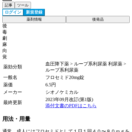
記事
ツール
ログイン
新規登録
薬剤情報
後発品
後
毒
劇
麻
向
覚
血圧降下薬 > ループ系利尿薬 利尿薬 >
薬効分類
ループ系利尿薬
一般名
フロセミド20mg錠
薬価
6.5
円
メーカー
シオノケミカル
2023年09月改訂(第1版)
最終更新
添付文書のPDFはこちら
用法・用量
通常、成人にはフロセミドとして１日１回４０〜８０ｍｇを