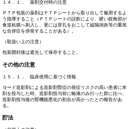
１４．１． 薬剤交付時の注意
ＰＴＰ包装の薬剤はＰＴＰシートから取り出して服用するよ
う指導すること（ＰＴＰシートの誤飲により、硬い鋭角部が
食道粘膜へ刺入し、更には穿孔をおこして縦隔洞炎等の重篤
な合併症を併発することがある）。
（取扱い上の注意）
包装開封後は遮光して保存すること。
その他の注意
１５．１． 臨床使用に基づく情報
ヨード造影剤による造影剤腎症の発症リスクの高い患者に本
剤を投与した時、造影剤投与前に輸液のみ行った群に比べ、
造影剤投与後の腎機能悪化の割合が高かったとの報告があ
る。
貯法