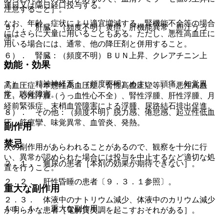
連日又は隔日経口投与する。
注意すること］。
なお、年齢、症状により適宜増減する。腎機能不全等の場合
５）． 肝臓：（頻度不明）黄疸、肝機能異常、胆汁うっ
にはさらに大量に用いることもある。ただし、悪性高血圧に
滞。
用いる場合には、通常、他の降圧剤と併用すること。
６）． 腎臓：（頻度不明）ＢＵＮ上昇、クレアチニン上
効能・効果
昇。
７）． 精神神経系：（頻度不明）めまい、頭痛、知覚異
高血圧症（本態性高血圧症、腎性高血圧症等）、悪性高血
常、聴覚障害。
圧、心性浮腫（うっ血性心不全）、腎性浮腫、肝性浮腫、月
経前緊張症、末梢血管障害による浮腫、尿路結石排出促進。
８）． その他：（頻度不明）脱力感、倦怠感、起立性低血
圧、筋痙攣、味覚異常、血管炎、発熱。
副作用
禁忌
次の副作用があらわれることがあるので、観察を十分に行
い、異常が認められた場合には投与を中止するなど適切な処
２．１． 無尿の患者［本剤の効果が期待できない］。
置を行うこと。
２．２． 肝性昏睡の患者〔９．３．１参照〕。
重大な副作用
２．３． 体液中のナトリウム減少、体液中のカリウム減少
１１．１． 重大な副作用
が明らかな患者［電解質失調を起こすおそれがある］。