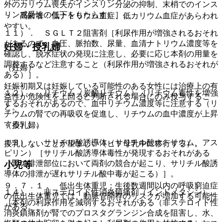
外のカリウム喪失がインスリン分泌の抑制、末梢でのインス
リン感受性の低下をもたらす）］。
・ 高齢者：低ナトリウム血症、低カリウム血症があらわれ
やすい。
１１）． ＳＧＬＴ２阻害剤［利尿作用が増強されるおそれ
があるので、血圧、脈拍数、尿量、血清ナトリウム濃度等を
妊婦・授乳婦
確認し、脱水症状の発現に注意し、必要に応じ本剤の用量を
調整するなど注意すること（利尿作用が増強されるおそれが
（妊婦）
ある）］。
妊娠初期又は妊娠している可能性のある女性には治療上の有
１２）． リチウム（炭酸リチウム）［リチウム毒性を増強
益性が危険性を上回ると判断される場合にのみ投与するこ
するおそれがあるので、血中リチウム濃度等に注意する（リ
と。
チウムの腎での再吸収を促進し、リチウムの血中濃度が上昇
する）］。
（授乳婦）
１３）． サリチル酸誘導体（サリチル酸ナトリウム、アス
授乳しないことが望ましい（ヒト母乳中に移行する）。
ピリン）［サリチル酸誘導体毒性が発現するおそれがある
（腎の排泄部位において両剤の競合が起こり、サリチル酸誘
小児等
導体の排泄が遅れサリチル酸中毒が起こる）］。
９．７．１． 低出生体重児：生後数週間以内の呼吸窮迫症
１４）． 非ステロイド性消炎鎮痛剤（インドメタシン）
の低出生体重児では、動脈管開存のリスクが増加する可能性
［本剤の利尿作用を減弱するおそれがある（非ステロイド性
がある。
消炎鎮痛剤が腎でのプロスタグランジン合成を阻害し、水、