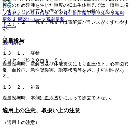
膜症のため浮腫を生じた重度の低出生体重児では、慎重に投
与すること（腎石灰化症があらわれたとの報告がある）。
フロセミド錠２０ｍｇ「ＮＩＧ」
血圧降下薬 > ループ系利
尿薬 利尿薬 > ループ系利尿薬
９．７．２． 乳児：乳児では電解質バランスがくずれやす
ホーム
い。
過量投与
薬剤情報
１３．１． 症状
フロセミド錠２０ｍｇ「ＳＮ」
過量投与時、電解質及び体液喪失により血圧低下、心電図異
常、血栓症、急性腎障害、譫妄状態等を起こす可能性があ
る。
１３．２． 処置
過量投与時、本剤は血液透析によって除去できない。
適用上の注意、取扱い上の注意
（適用上の注意）