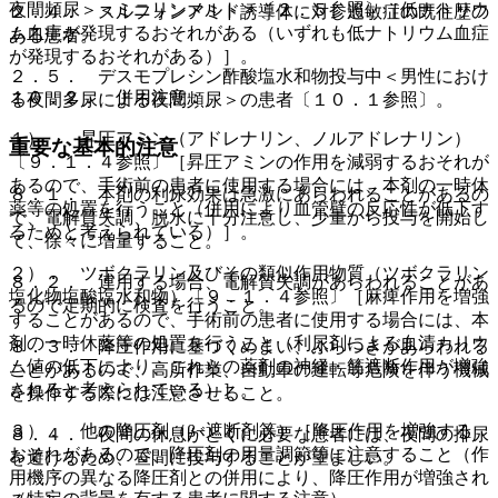
夜間頻尿＞＜ミニリンメルト＞〔２．５参照〕［低ナトリウ
２．４． スルフォンアミド誘導体に対し過敏症の既往歴の
ム血症が発現するおそれがある（いずれも低ナトリウム血症
ある患者。
が発現するおそれがある）］。
２．５． デスモプレシン酢酸塩水和物投与中＜男性におけ
１０．２． 併用注意：
る夜間多尿による夜間頻尿＞の患者〔１０．１参照〕。
１）． 昇圧アミン（アドレナリン、ノルアドレナリン）
重要な基本的注意
〔９．１．４参照〕［昇圧アミンの作用を減弱するおそれが
あるので、手術前の患者に使用する場合には、本剤の一時休
８．１． 本剤の利尿効果は急激にあらわれることがあるの
薬等の処置を行うこと（併用により血管壁の反応性が低下す
で、電解質失調、脱水に十分注意し、少量から投与を開始し
るためと考えられている）］。
て、徐々に増量すること。
２）． ツボクラリン及びその類似作用物質（ツボクラリン
８．２． 連用する場合、電解質失調があらわれることがあ
塩化物塩酸塩水和物）〔９．１．４参照〕［麻痺作用を増強
るので定期的に検査を行うこと。
することがあるので、手術前の患者に使用する場合には、本
剤の一時休薬等の処置を行うこと（利尿剤による血清カリウ
８．３． 降圧作用に基づくめまい、ふらつきがあらわれる
ム値の低下により、これらの薬剤の神経・筋遮断作用が増強
ことがあるので、高所作業、自動車の運転等危険を伴う機械
されると考えられている）］。
を操作する際には注意させること。
３）． 他の降圧剤（β−遮断剤等）［降圧作用を増強する
８．４． 夜間の休息がとくに必要な患者には、夜間の排尿
おそれがあるので、降圧剤の用量調節等に注意すること（作
を避けるため、昼間に投与することが望ましい。
用機序の異なる降圧剤との併用により、降圧作用が増強され