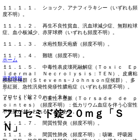
１１．１．１． ショック、アナフィラキシー（いずれも頻
度不明）。
１１．１．２． 再生不良性貧血、汎血球減少症、無顆粒球
症、血小板減少、赤芽球癆（いずれも頻度不明）。
１１．１．３． 水疱性類天疱瘡（頻度不明）。
１１．１．４． 難聴（頻度不明）。
ホーム
１１．１．５． 中毒性表皮壊死融解症（Ｔｏｘｉｃ Ｅｐ
ｉｄｅｒｍａｌ Ｎｅｃｒｏｌｙｓｉｓ：ＴＥＮ）、皮膚粘
薬剤情報
膜眼症候群（Ｓｔｅｖｅｎｓ−Ｊｏｈｎｓｏｎ症候群）、多
形紅斑、急性汎発性発疹性膿疱症（いずれも頻度不明）。
フロセミド錠２０ｍｇ「ＳＮ」
１１．１．６． 心室性不整脈（Ｔｏｒｓａｄｅ ｄｅ ｐ
ｏｉｎｔｅｓ）（頻度不明）：低カリウム血症を伴う心室性
フロセミド錠２０ｍｇ「Ｓ
不整脈があらわれることがある。
１１．１．７． 間質性腎炎（頻度不明）。
Ｎ」
１１．１．８． 間質性肺炎（頻度不明）：咳嗽、呼吸困