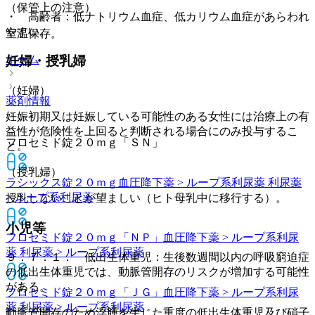
（保管上の注意）
・ 高齢者：低ナトリウム血症、低カリウム血症があらわれ
やすい。
室温保存。
妊婦・授乳婦
ホーム
（妊婦）
薬剤情報
妊娠初期又は妊娠している可能性のある女性には治療上の有
益性が危険性を上回ると判断される場合にのみ投与するこ
フロセミド錠２０ｍｇ「ＳＮ」
と。
（授乳婦）
ラシックス錠２０ｍｇ
血圧降下薬 > ループ系利尿薬 利尿薬
> ループ系利尿薬
授乳しないことが望ましい（ヒト母乳中に移行する）。
小児等
フロセミド錠２０ｍｇ「ＮＰ」
血圧降下薬 > ループ系利尿
薬 利尿薬 > ループ系利尿薬
９．７．１． 低出生体重児：生後数週間以内の呼吸窮迫症
の低出生体重児では、動脈管開存のリスクが増加する可能性
がある。
フロセミド錠２０ｍｇ「ＪＧ」
血圧降下薬 > ループ系利尿
薬 利尿薬 > ループ系利尿薬
動脈管開存のため浮腫を生じた重度の低出生体重児及び硝子