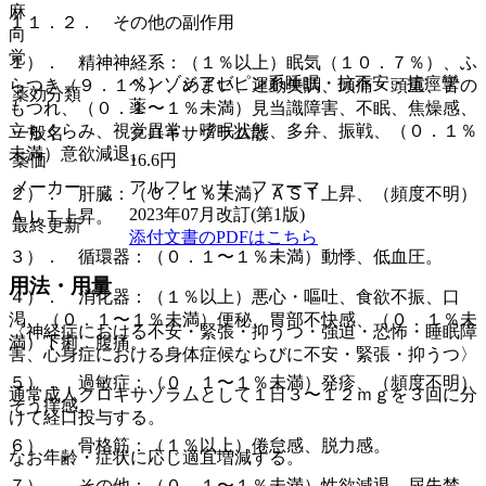
麻
１１．２． その他の副作用
向
覚
１）． 精神神経系：（１％以上）眠気（１０．７％）、ふ
ベンゾジアゼピン系睡眠・抗不安・抗痙攣
らつき（９．１％）、めまい、運動失調、頭痛・頭重、舌の
薬効分類
薬
もつれ、（０．１〜１％未満）見当識障害、不眠、焦燥感、
立ちくらみ、視覚異常、嗜眠状態、多弁、振戦、（０．１％
一般名
クロキサゾラム散
未満）意欲減退。
薬価
16.6
円
メーカー
アルフレッサ ファーマ
２）． 肝臓：（０．１％未満）ＡＳＴ上昇、（頻度不明）
2023年07月改訂(第1版)
ＡＬＴ上昇。
最終更新
添付文書のPDFはこちら
３）． 循環器：（０．１〜１％未満）動悸、低血圧。
用法・用量
４）． 消化器：（１％以上）悪心・嘔吐、食欲不振、口
渇、（０．１〜１％未満）便秘、胃部不快感、（０．１％未
〈神経症における不安・緊張・抑うつ・強迫・恐怖・睡眠障
満）下痢、腹痛。
害、心身症における身体症候ならびに不安・緊張・抑うつ〉
５）． 過敏症：（０．１〜１％未満）発疹、（頻度不明）
通常成人クロキサゾラムとして１日３〜１２ｍｇを３回に分
そう痒感。
けて経口投与する。
６）． 骨格筋：（１％以上）倦怠感、脱力感。
なお年齢・症状に応じ適宜増減する。
７）． その他：（０．１〜１％未満）性欲減退、尿失禁、