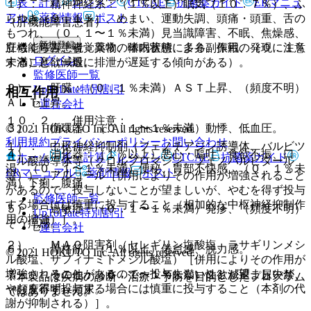
表・計算
レジメン
CTCAE
抗菌薬ガイド
ERマニュ
１）． 精神神経系：（１％以上）眠気（１０．７％）、ふ
アル
薬剤情報
ポスト
らつき（９．１％）、めまい、運動失調、頭痛・頭重、舌の
（肝機能障害患者）
もつれ、（０．１〜１％未満）見当識障害、不眠、焦燥感、
新規登録
肝機能障害患者：薬物の体内蓄積による副作用の発現に注意
立ちくらみ、視覚異常、嗜眠状態、多弁、振戦、（０．１％
ログイン
すること（一般に排泄が遅延する傾向がある）。
未満）意欲減退。
監修医師一覧
２）． 肝臓：（０．１％未満）ＡＳＴ上昇、（頻度不明）
UpToDate特別割引
相互作用
ＡＬＴ上昇。
運営会社
１０．２． 併用注意：
３）． 循環器：（０．１〜１％未満）動悸、低血圧。
© 2021 HOKUTO Inc. All rights reserved.
利用規約
プライバシーポリシー
お問い合わせ
１）． 中枢神経抑制剤（フェノチアジン誘導体、バルビツ
４）． 消化器：（１％以上）悪心・嘔吐、食欲不振、口
ホーム
表・計算
レジメン
CTCAE
抗菌薬ガイド
ール酸誘導体等（クロルプロマジン、フェノバルビタール
渇、（０．１〜１％未満）便秘、胃部不快感、（０．１％未
ERマニュアル
薬剤情報
ポスト
等））、アルコール［併用によりその作用が増強されること
満）下痢、腹痛。
があるので、投与しないことが望ましいが、やむを得ず投与
監修医師一覧
する場合には慎重に投与すること（相加的な中枢神経抑制作
５）． 過敏症：（０．１〜１％未満）発疹、（頻度不明）
UpToDate特別割引
用の増強）］。
そう痒感。
運営会社
２）． ＭＡＯ阻害剤（セレギリン塩酸塩、ラサギリンメシ
６）． 骨格筋：（１％以上）倦怠感、脱力感。
© 2021 HOKUTO Inc. All rights reserved.
ル酸塩、サフィナミドメシル酸塩）［併用によりその作用が
増強されることがあるので、投与しないことが望ましいが、
７）． その他：（０．１〜１％未満）性欲減退、尿失禁、
※本製品は疾病の診断・治療・予防を目的としたプログラム
やむを得ず投与する場合には慎重に投与すること（本剤の代
（頻度不明）頻尿。
ではありません。
謝が抑制される）］。