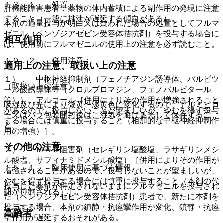
１３．１． 処置
肝機能障害患者：薬物の体内蓄積による副作用の発現に注意
すること（一般に排泄が遅延する傾向がある）。
本剤の過量投与が明白又は疑われた場合の処置としてフルマ
ゼニル（ベンゾジアゼピン受容体拮抗剤）を投与する場合に
相互作用
は、使用前にフルマゼニルの使用上の注意を必ず読むこと。
１０．２． 併用注意：
適用上の注意、取扱い上の注意
１）． 中枢神経抑制剤（フェノチアジン誘導体、バルビツ
（取扱い上の注意）
ール酸誘導体等（クロルプロマジン、フェノバルビタール
等））、アルコール［併用によりその作用が増強されること
吸湿及び光により微黄〜淡黄色に変化するので、アルミピロ
があるので、投与しないことが望ましいが、やむを得ず投与
ー又はバラ包装開封後は、湿気を避け遮光して保存するこ
する場合には慎重に投与すること（相加的な中枢神経抑制作
と。
用の増強）］。
その他の注意
２）． ＭＡＯ阻害剤（セレギリン塩酸塩、ラサギリンメシ
ル酸塩、サフィナミドメシル酸塩）［併用によりその作用が
１５．１． 臨床使用に基づく情報
増強されることがあるので、投与しないことが望ましいが、
やむを得ず投与する場合には慎重に投与すること（本剤の代
投与した薬剤が特定されないままにフルマゼニルを投与され
謝が抑制される）］。
た（ベンゾジアゼピン受容体拮抗剤）患者で、新たに本剤を
投与する場合、本剤の鎮静・抗痙攣作用が変化、鎮静・抗痙
高齢者
攣作用が遅延するおそれがある。