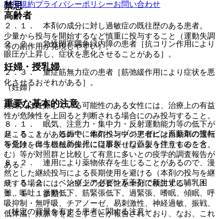
利用規約
プライバシーポリシー
お問い合わせ
禁忌
高齢者
２．１． 本剤の成分に対し過敏症の既往歴のある患者。
少量から投与を開始するなど慎重に投与すること（運動失調
２．２． 急性閉塞隅角緑内障の患者［抗コリン作用により
等の副作用が発現しやすい）。
眼圧が上昇し、症状を悪化させることがある］。
妊婦・授乳婦
２．３． 重症筋無力症の患者［筋弛緩作用により症状を悪
化させるおそれがある］。
（妊婦）
重要な基本的注意
妊婦又は妊娠している可能性のある女性には、治療上の有益
性が危険性を上回ると判断される場合にのみ投与すること。
８．１． 眠気、注意力・集中力・反射運動能力等の低下が
９．５．１． 妊娠中に他のベンゾジアゼピン系薬剤の投与
起こることがあるので、本剤投与中の患者には自動車の運転
を受け、出生した新生児に口唇裂（口蓋裂を伴うものを含
等危険を伴う機械の操作に従事させないよう注意すること。
む）等が対照群と比較して有意に多いとの疫学的調査報告が
８．２． 連用により薬物依存を生じることがあるので、漫
ある。
然とした継続投与による長期使用を避ける（本剤の投与を継
９．５．２． ベンゾジアゼピン系薬剤で新生児に哺乳困
続する場合には、治療上の必要性を十分に検討する）〔１
難、嘔吐、活動低下、筋緊張低下、過緊張、嗜眠、傾眠、呼
１．１．１参照〕。
吸抑制・無呼吸、チアノーゼ、易刺激性、神経過敏、振戦、
（特定の背景を有する患者に関する注意）
低体温、頻脈等を起こすことが報告されており、なお、これ