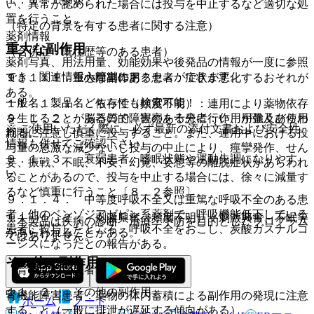
い、異常が認められた場合には投与を中止するなど適切な処
置を行うこと。
（特定の背景を有する患者に関する注意）
薬剤情報
重大な副作用
（合併症・既往歴等のある患者）
薬剤写真、用法用量、効能効果や後発品の情報が一度に参照
でき、関連情報へ簡単にアクセスができます。
９．１．１． 心障害のある患者：症状が悪化するおそれが
１１．１． 重大な副作用
ある。
一般名、製品名どちらでも検索可能！
１１．１．１． 依存性（頻度不明）：連用により薬物依存
９．１．２． 脳器質的障害のある患者：作用が強くあらわ
を生じることがあるので、観察を十分に行い、用量及び使用
※ ご使用いただく際に、必ず最新の添付文書および安全性
れる。
期間に注意し慎重に投与すること。また、連用中における投
情報も併せてご確認下さい。
与量の急激な減少ないし投与の中止により、痙攣発作、せん
９．１．３． 衰弱患者：嗜眠状態や運動失調になりやす
妄、振戦、不眠、不安、幻覚、妄想等の離脱症状があらわれ
い。
ることがあるので、投与を中止する場合には、徐々に減量す
るなど慎重に行うこと〔８．２参照〕。
９．１．４． 中等度呼吸不全又は重篤な呼吸不全のある患
者：他のベンゾジアゼピン系薬剤で、呼吸機能低下している
１１．１．２． 刺激興奮（頻度不明）：刺激興奮、不眠等
※本製品は疾病の診断・治療・予防を目的としたプログラム
患者に投与したところ、呼吸不全をおこし、炭酸ガスナルコ
があらわれることがある。
ではありません。
ーシスになったとの報告がある。
その他の副作用
（腎機能障害患者）
１１．２． その他の副作用
腎機能障害患者：薬物の体内蓄積による副作用の発現に注意
ホーム
ノート
すること（一般に排泄が遅延する傾向がある）。