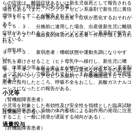
らの症状は、離脱症状あるいは新生児仮死として報告される
（合併症・既往歴等のある患者）
場合もある（また、ベンゾジアゼピン系薬剤で新生児に黄疸
増強を起こすことが報告されている）。
９．１．１． 心障害のある患者：症状が悪化するおそれが
ある。
９．５．３． 分娩前に連用した場合、出産後新生児に離脱
症状があらわれることが、ベンゾジアゼピン系薬剤で報告さ
９．１．２． 脳器質的障害のある患者：作用が強くあらわ
れている。
れる。
（授乳婦）
９．１．３． 衰弱患者：嗜眠状態や運動失調になりやす
い。
授乳を避けさせること（ヒト母乳中へ移行し、新生児に嗜
眠、体重減少等を起こすことが他のベンゾジアゼピン系薬剤
９．１．４． 中等度呼吸不全又は重篤な呼吸不全のある患
（ジアゼパム）で報告されており、また黄疸増強する可能性
者：他のベンゾジアゼピン系薬剤で、呼吸機能低下している
がある）。
患者に投与したところ、呼吸不全をおこし、炭酸ガスナルコ
ーシスになったとの報告がある。
小児等
（腎機能障害患者）
小児等を対象とした有効性及び安全性を指標とした臨床試験
腎機能障害患者：薬物の体内蓄積による副作用の発現に注意
は実施していない。
すること（一般に排泄が遅延する傾向がある）。
過量投与
（肝機能障害患者）