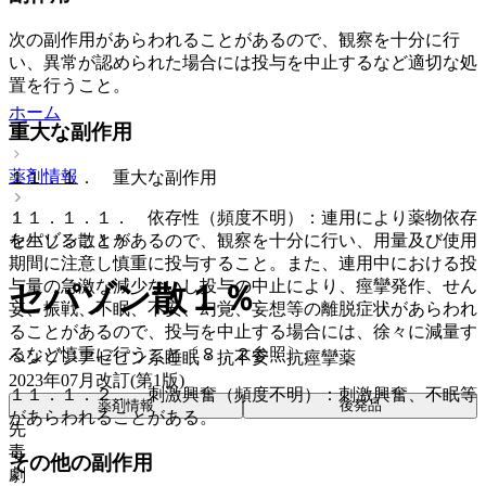
次の副作用があらわれることがあるので、観察を十分に行
い、異常が認められた場合には投与を中止するなど適切な処
置を行うこと。
ホーム
重大な副作用
薬剤情報
１１．１． 重大な副作用
１１．１．１． 依存性（頻度不明）：連用により薬物依存
を生じることがあるので、観察を十分に行い、用量及び使用
セパゾン散１％
期間に注意し慎重に投与すること。また、連用中における投
与量の急激な減少ないし投与の中止により、痙攣発作、せん
セパゾン散１％
妄、振戦、不眠、不安、幻覚、妄想等の離脱症状があらわれ
ることがあるので、投与を中止する場合には、徐々に減量す
るなど慎重に行うこと〔８．２参照〕。
ベンゾジアゼピン系睡眠・抗不安・抗痙攣薬
2023年07月改訂(第1版)
１１．１．２． 刺激興奮（頻度不明）：刺激興奮、不眠等
薬剤情報
後発品
があらわれることがある。
先
毒
その他の副作用
劇