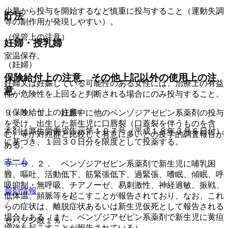
少量から投与を開始するなど慎重に投与すること（運動失調
貯法
等の副作用が発現しやすい）。
（保管上の注意）
妊婦・授乳婦
室温保存。
（妊婦）
保険給付上の注意、その他上記以外の使用上の注
妊婦又は妊娠している可能性のある女性には、治療上の有益
意
性が危険性を上回ると判断される場合にのみ投与すること。
（保険給付上の注意）
９．５．１． 妊娠中に他のベンゾジアゼピン系薬剤の投与
を受け、出生した新生児に口唇裂（口蓋裂を伴うものを含
本剤は厚生労働省告示第１０７号（平成１８年３月６日付）
む）等が対照群と比較して有意に多いとの疫学的調査報告が
に基づき、１回３０日分を限度として投薬する。
ある。
ホーム
９．５．２． ベンゾジアゼピン系薬剤で新生児に哺乳困
難、嘔吐、活動低下、筋緊張低下、過緊張、嗜眠、傾眠、呼
吸抑制・無呼吸、チアノーゼ、易刺激性、神経過敏、振戦、
薬剤情報
低体温、頻脈等を起こすことが報告されており、なお、これ
らの症状は、離脱症状あるいは新生児仮死として報告される
場合もある（また、ベンゾジアゼピン系薬剤で新生児に黄疸
セパゾン散１％
増強を起こすことが報告されている）。