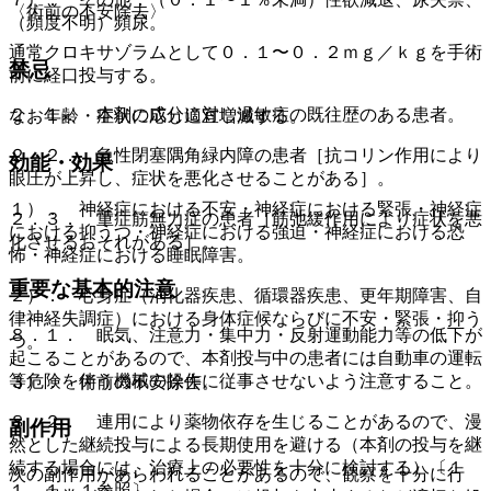
〈術前の不安除去〉
（頻度不明）頻尿。
通常クロキサゾラムとして０．１〜０．２ｍｇ／ｋｇを手術
禁忌
前に経口投与する。
２．１． 本剤の成分に対し過敏症の既往歴のある患者。
なお年齢・症状に応じ適宜増減する。
２．２． 急性閉塞隅角緑内障の患者［抗コリン作用により
効能・効果
眼圧が上昇し、症状を悪化させることがある］。
１）． 神経症における不安・神経症における緊張・神経症
２．３． 重症筋無力症の患者［筋弛緩作用により症状を悪
における抑うつ・神経症における強迫・神経症における恐
化させるおそれがある］。
怖・神経症における睡眠障害。
重要な基本的注意
２）． 心身症（消化器疾患、循環器疾患、更年期障害、自
律神経失調症）における身体症候ならびに不安・緊張・抑う
８．１． 眠気、注意力・集中力・反射運動能力等の低下が
つ。
起こることがあるので、本剤投与中の患者には自動車の運転
等危険を伴う機械の操作に従事させないよう注意すること。
３）． 術前の不安除去。
８．２． 連用により薬物依存を生じることがあるので、漫
副作用
然とした継続投与による長期使用を避ける（本剤の投与を継
続する場合には、治療上の必要性を十分に検討する）〔１
次の副作用があらわれることがあるので、観察を十分に行
１．１．１参照〕。