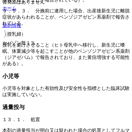
後発品はありません
ホーム
９．５．３． 分娩前に連用した場合、出産後新生児に離脱
症状があらわれることが、ベンゾジアゼピン系薬剤で報告さ
れている。
薬剤情報
（授乳婦）
セパゾン散１％
授乳を避けさせること（ヒト母乳中へ移行し、新生児に嗜
眠、体重減少等を起こすことが他のベンゾジアゼピン系薬剤
（ジアゼパム）で報告されており、また黄疸増強する可能性
がある）。
小児等
小児等を対象とした有効性及び安全性を指標とした臨床試験
は実施していない。
過量投与
１３．１． 処置
本剤の過量投与が明白又は疑われた場合の処置としてフルマ