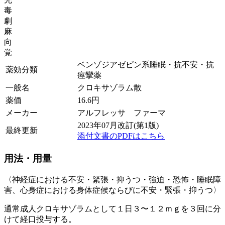
毒
劇
麻
向
覚
ベンゾジアゼピン系睡眠・抗不安・抗
薬効分類
痙攣薬
一般名
クロキサゾラム散
薬価
16.6
円
メーカー
アルフレッサ ファーマ
2023年07月改訂(第1版)
最終更新
添付文書のPDFはこちら
用法・用量
〈神経症における不安・緊張・抑うつ・強迫・恐怖・睡眠障
害、心身症における身体症候ならびに不安・緊張・抑うつ〉
通常成人クロキサゾラムとして１日３〜１２ｍｇを３回に分
けて経口投与する。