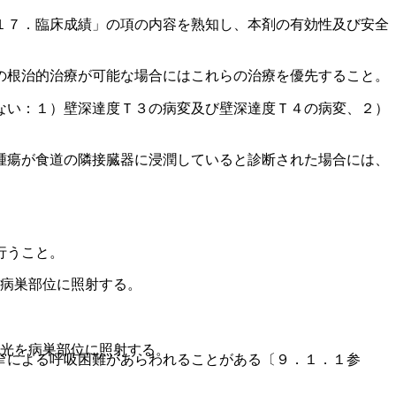
１７．臨床成績」の項の内容を熟知し、本剤の有効性及び安全
の根治的治療が可能な場合にはこれらの治療を優先すること。
ない：１）壁深達度Ｔ３の病変及び壁深達度Ｔ４の病変、２）
腫瘍が食道の隣接臓器に浸潤していると診断された場合には、
行うこと。
を病巣部位に照射する。
ザ光を病巣部位に照射する。
窄による呼吸困難があらわれることがある〔９．１．１参