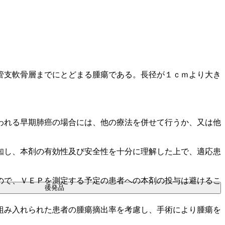
管支軟骨層までにとどまる腫瘍である。長径が１ｃｍより大き
。
われる早期肺癌の場合には、他の療法を併せて行うか、又は他
知し、本剤の有効性及び安全性を十分に理解した上で、適応患
ので、ＶＥＰを測定する予定の患者への本剤の投与は避けるこ
後発品
組み入れられた患者の腫瘍摘出率を考慮し、手術により腫瘍を