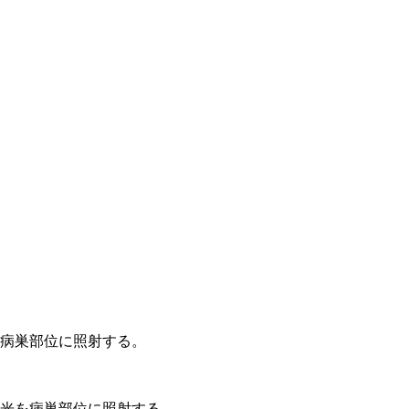
を病巣部位に照射する。
ザ光を病巣部位に照射する。