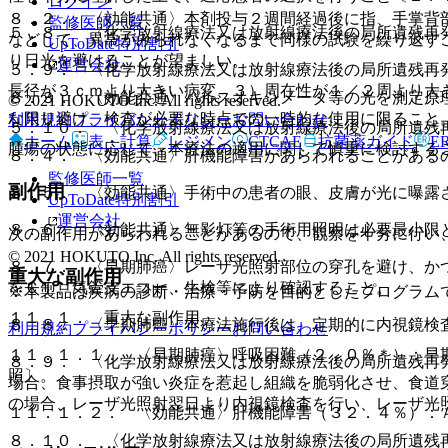
ログイン
８．２． 〈効能共通〉本剤投与２週間経過後に指、手掌背
監修医師一覧
５．８． 〈化学放射線療法又は放射線療法後の局所遺残再
などして、異常がみられなくなるまで同様の試験を繰り返す
UpToDate特別割引
り日光を避けることが望ましい。
運営会社
５．９． 〈化学放射線療法又は放射線療法後の局所遺残再
長径が３ｃｍより大きい病変、３）周在性が１／２周より大
８．３． 〈効能共通〉パルスオキシメータ等の光を測定原
© 2021 HOKUTO Inc. All rights reserved.
な限り避け、検査が必要な時点での一時的な使用に限ること
利用規約
プライバシーポリシー
お問い合わせ
５．１０． 〈化学放射線療法又は放射線療法後の局所遺残
ホーム
表・計算
レジメン
CTCAE
抗菌薬ガイド
E
腫瘍の状態に応じて、本療法の適用に関して慎重に検討する
８．４． 〈効能共通〉肝機能障害があらわれることがある
監修医師一覧
副作用
８．５． 〈効能共通〉手術中の患者の眼、皮膚が光に曝露
UpToDate特別割引
運営会社
８．６． 〈効能共通〉無影灯等の手術用照明は必要最小限
次の副作用があらわれることがあるので、観察を十分に行い
© 2021 HOKUTO Inc. All rights reserved.
８．７． 〈早期肺癌〉レーザ光照射部位の穿孔を避け、か
重大な副作用
をＣＴ、気管支エコー、生検等により確認すること。
※本製品は疾病の診断・治療・予防を目的としたプログラム
１１．１． 重大な副作用
８．８． 〈早期肺癌〉本療法施行後は、定期的に内視鏡検
利用規約
プライバシーポリシー
お問い合わせ
１１．１．１． 〈早期肺癌〉呼吸困難（２．０％＊）：早
８．９． 〈化学放射線療法又は放射線療法後の局所遺残再
照〕。
場合、食事摂取が強い炎症を惹起し組織を脆弱化させ、食道
の場合、レーザ光照射翌日より内視鏡検査を行い、レーザ光
１１．１．２． 〈効能共通〉肝機能障害（３２．４％）：
８．１０． 〈化学放射線療法又は放射線療法後の局所遺残