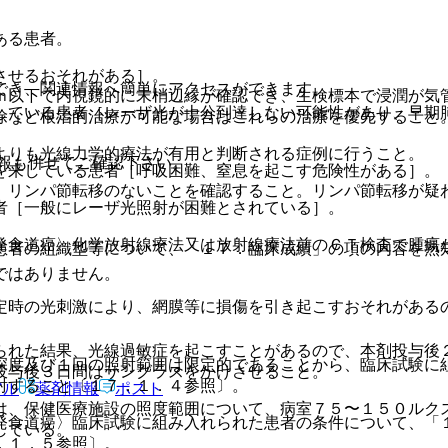
ある患者。
させるおそれがある］。
でき、関連情報へ簡単にアクセスができます。
ｍ以下で内視鏡的に末梢辺縁が確認でき、生検標本で浸潤が気
している患者［レーザ光が十分到達しない可能性があり、早期
除など根治的治療が可能な場合はこれらの治療を優先すること
よりも光線力学的療法が有用と判断される症例に行うこと。
報も併せてご確認下さい。
を来している患者［呼吸困難、窒息を起こす危険性がある］。
、リンパ節転移のないことを確認すること。リンパ節転移が疑
者［一般にレーザ光照射が困難とされている］。
発食道癌〉化学放射線療法又は放射線療法前のＣＴ検査で腫瘍
患者の組織型等について、「１７．臨床成績」の項の内容を熟
ではありません。
定時の光刺激により、網膜等に損傷を引き起こすおそれがある
られた結果、光線過敏症を起こすことがあるので、本剤投与後
深度及び１回の照射範囲は限定的であることから、臨床試験に
投与後３日間はサングラスをかけさせること。
射すること〔１７．１．４参照〕。
アル
薬剤情報
ポスト
は、保健医療施設の照度範囲について、病室７５〜１５０ルク
発食道癌〉臨床試験に組み入れられた患者の条件について、「
している。
．１．５参照〕。