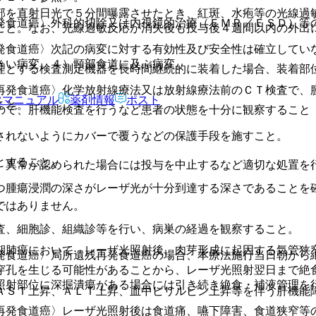
部を直射日光で５分間曝露させたとき、紅斑、水疱等の光線過
発食道癌〉外科的切除又は内視鏡的治療（ＥＭＲ／ＥＳＤ）等
こと。なお、光線過敏反応が消失後も投与後４週間以内の外出
発食道癌〉次記の病変に対する有効性及び安全性は確立してい
きい病変、４）頸部食道に及ぶ病変。
理とする検査測定機器を長時間継続的に装着した場合、装着部
。
再発食道癌〉化学放射線療法又は放射線療法前のＣＴ検査で、
Rマニュアル
薬剤情報
ポスト
こと。
ので、肝機能検査を行うなど患者の状態を十分に観察すること
されないようにカバーで覆うなどの保護手段を施すこと。
とすること。
、異常が認められた場合には投与を中止するなど適切な処置を
つ腫瘍浸潤の深さがレーザ光が十分到達する深さであることを
ではありません。
査、細胞診、組織診等を行い、病巣の経過を観察すること。
期肺癌において、レーザ光照射後、肉芽形成に起因する気管狭
発食道癌〉局所遺残再発食道癌の場合、本療法施行当日朝から
穿孔を生じる可能性があることから、レーザ光照射翌日まで絶
照射部位に深掘潰瘍がある場合には引き続き絶食・補液管理を
ＡＳＴ上昇、ＡＬＴ上昇、血中ビリルビン上昇等を伴う肝機能
再発食道癌〉レーザ光照射後は食道痛、嚥下障害、食道狭窄等