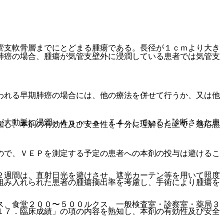
管支軟骨層までにとどまる腫瘍である。長径が１ｃｍより大き
肺癌の場合、腫瘍が気管支壁外に浸潤している患者では気管支
。
われる早期肺癌の場合には、他の療法を併せて行うか、又は他
が大動脈に浸潤＜Ａｏｒｔａ Ｔ４＞していると診断された患
知し、本剤の有効性及び安全性を十分に理解した上で、適応患
ので、ＶＥＰを測定する予定の患者への本剤の投与は避けるこ
２週間は、直射日光を避けさせ、遮光カーテン等を用いて照度
組み入れられた患者の腫瘍摘出率を考慮し、手術により腫瘍を
ス、食堂２００〜５００ルクス、一般検査室・診察室・薬局３
１７．臨床成績」の項の内容を熟知し、本剤の有効性及び安全