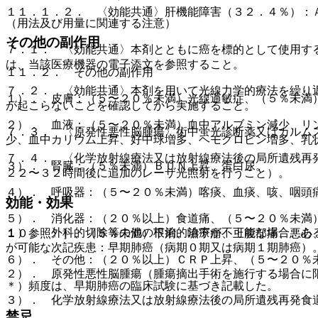
１１．１．２． 〈効能共通〉肝機能障害（３２．４％）：
（用法及び用量に関連する注意）
その他の副作用
７．１． 〈効能共通〉本剤とともに癌を標的として使用す
は、当該医療機器の電子添文を参照すること。
１１．２． その他の副作用
７．２． 〈効能共通〉本剤を用いて光線力学的療法を繰り
１）． 皮膚：（５〜２０％未満）光線過敏症、（５％未満
が起こらないことを確認してから実施すること。
２）． 血液：（５〜２０％未満）血中アルブミン減少、リ
７．３． 〈原発性悪性脳腫瘍〉術中蛍光診断薬又はカルム
少、血中カリウム上昇、好中球増多、ヘモグロビン増多、乳
７．４． 〈化学放射線療法又は放射線療法後の局所遺残再
３）． 腎臓：（５％未満）ＢＵＮ上昇、蛋白尿。
２２〜３２時間後に追加のレーザ光照射を行うこと）。
４）． 呼吸器：（５〜２０％未満）喀痰、血痰、咳、咽頭
効能・効果
５）． 消化器：（２０％以上）食道痛、（５〜２０％未満
１）． 外科的切除等の他の根治的治療が不可能な場合、あ
１０参照〕］、（５％未満）下痢、嚥下痛、上腹部痛、悪心
が可能な次記疾患：早期肺癌（病期０期又は病期１期肺癌）
６）． その他：（２０％以上）ＣＲＰ上昇、（５〜２０％
２）． 原発性悪性脳腫瘍（腫瘍摘出手術を施行する場合に
＊）頻度は、早期肺癌の臨床試験に基づき記載した。
３）． 化学放射線療法又は放射線療法後の局所遺残再発食
禁忌