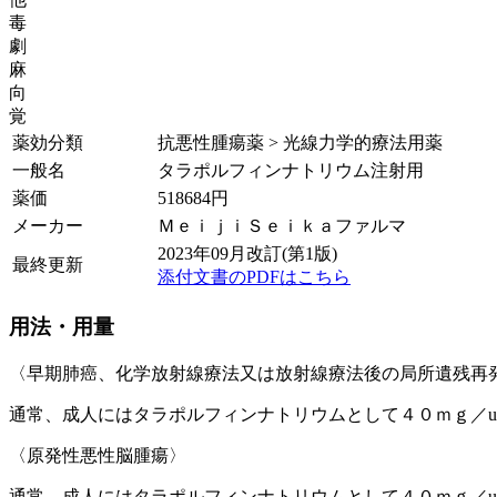
毒
劇
麻
向
覚
薬効分類
抗悪性腫瘍薬 > 光線力学的療法用薬
一般名
タラポルフィンナトリウム注射用
薬価
518684
円
メーカー
ＭｅｉｊｉＳｅｉｋａファルマ
2023年09月改訂(第1版)
最終更新
添付文書のPDFはこちら
用法・用量
〈早期肺癌、化学放射線療法又は放射線療法後の局所遺残再
通常、成人にはタラポルフィンナトリウムとして４０ｍｇ／
〈原発性悪性脳腫瘍〉
通常、成人にはタラポルフィンナトリウムとして４０ｍｇ／