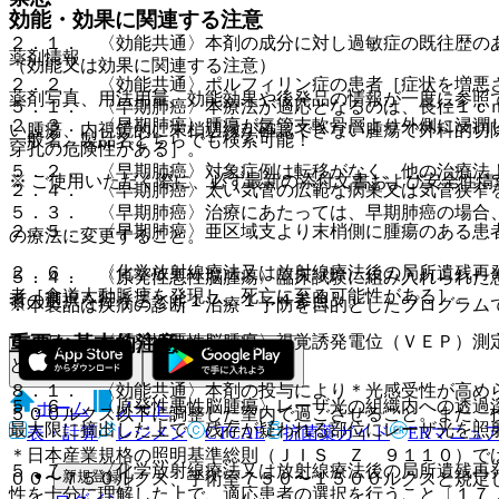
効能・効果に関連する注意
２．１． 〈効能共通〉本剤の成分に対し過敏症の既往歴の
薬剤情報
（効能又は効果に関連する注意）
２．２． 〈効能共通〉ポルフィリン症の患者［症状を増悪
薬剤写真、用法用量、効能効果や後発品の情報が一度に参照
５．１． 〈早期肺癌〉本療法が適応となるのは、長径１ｃ
２．３． 〈早期肺癌〉腫瘍が気管支軟骨層より外側に浸潤
い腫瘍、内視鏡的に末梢辺縁が確認できない腫瘍で外科的切
一般名、製品名どちらでも検索可能！
穿孔の危険性がある］。
５．２． 〈早期肺癌〉対象症例は転移がなく、他の治療法
※ ご使用いただく際に、必ず最新の添付文書および安全性情
２．４． 〈早期肺癌〉太い気管の広範な病巣又は気管狭窄
５．３． 〈早期肺癌〉治療にあたっては、早期肺癌の場合
２．５． 〈早期肺癌〉亜区域支より末梢側に腫瘍のある患
の療法に変更すること。
２．６． 〈化学放射線療法又は放射線療法後の局所遺残再
５．４． 〈原発性悪性脳腫瘍〉臨床試験に組み入れられた
者［食道大動脈瘻を発現し、死亡に至る可能性がある］。
者の選択を行うこと〔１７．１．４参照〕。
※本製品は疾病の診断・治療・予防を目的としたプログラム
重要な基本的注意
５．５． 〈原発性悪性脳腫瘍〉視覚誘発電位（ＶＥＰ）測
と。
８．１． 〈効能共通〉本剤の投与により＊光感受性が高め
５．６． 〈原発性悪性脳腫瘍〉レーザ光の組織内への透過
ホーム
ノート
５００ルクス以下に調整した室内で過ごさせること。また、
最大限に摘出した上で、残存が疑われる部位にレーザ光を照
表・計算
レジメン
CTCAE
抗菌薬ガイド
ERマニュ
＊日本産業規格の照明基準総則（ＪＩＳ Ｚ ９１１０）で
５．７． 〈化学放射線療法又は放射線療法後の局所遺残再
新規登録
００〜７５０ルクス、手術室７５０〜１５００ルクスと規定
性を十分に理解した上で、適応患者の選択を行うこと〔１７