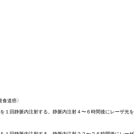
発食道癌〉
uを１回静脈内注射する。静脈内注射４〜６時間後にレーザ光
uを１回静脈内注射する。静脈内注射２２〜２６時間後にレー