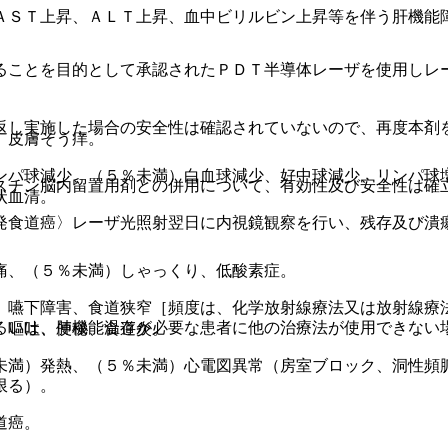
ＡＳＴ上昇、ＡＬＴ上昇、血中ビリルビン上昇等を伴う肝機能
ることを目的として承認されたＰＤＴ半導体レーザを使用しレ
返し実施した場合の安全性は確認されていないので、再度本剤
）皮膚そう痒。
ンパ球減少、（５％未満）白血球減少、好中球減少、リンパ球
スチン脳内留置用剤との併用について、有効性及び安全性は確
状血清。
発食道癌〉レーザ光照射翌日に内視鏡観察を行い、残存及び潰
痛、（５％未満）しゃっくり、低酸素症。
）嚥下障害、食道狭窄［頻度は、化学放射線療法又は放射線療
るいは、肺機能温存が必要な患者に他の治療法が使用できない
、嘔吐、便秘、食道炎。
。
未満）発熱、（５％未満）心電図異常（房室ブロック、洞性頻
限る）。
道癌。