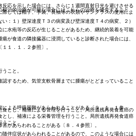
敏反応を示した場合には、さらに１週間直射日光を避けさせる
の根治的治療が可能な場合にはこれらの治療を優先すること。
に際しては帽子、手袋、長袖等の衣類やサングラスの使用によ
ない：１）壁深達度Ｔ３の病変及び壁深達度Ｔ４の病変、２）
位に水疱等の反応が生じることがあるため、継続的装着を可能
腫瘍が食道の隣接臓器に浸潤していると診断された場合には、
〔１１．１．２参照〕。
行うこと。
確認するため、気管支軟骨層までに腫瘍がとどまっていること
窄による呼吸困難があらわれることがある〔９．１．１参
絶食とし、補液による管理を行うこと。局所遺残再発食道癌の
食とし、補液による栄養管理を行うこと。局所遺残再発食道癌
行うこと。
障害があらわれることがある〔８．４参照〕。
の随伴症状があらわれることがあるので、このような場合には