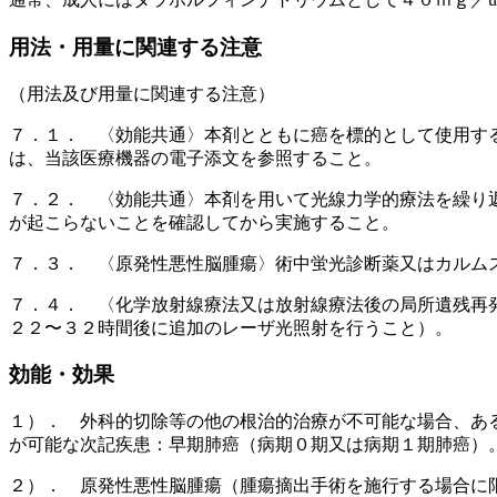
用法・用量に関連する注意
（用法及び用量に関連する注意）
７．１． 〈効能共通〉本剤とともに癌を標的として使用す
は、当該医療機器の電子添文を参照すること。
７．２． 〈効能共通〉本剤を用いて光線力学的療法を繰り
が起こらないことを確認してから実施すること。
７．３． 〈原発性悪性脳腫瘍〉術中蛍光診断薬又はカルム
７．４． 〈化学放射線療法又は放射線療法後の局所遺残再
２２〜３２時間後に追加のレーザ光照射を行うこと）。
効能・効果
１）． 外科的切除等の他の根治的治療が不可能な場合、あ
が可能な次記疾患：早期肺癌（病期０期又は病期１期肺癌）
２）． 原発性悪性脳腫瘍（腫瘍摘出手術を施行する場合に