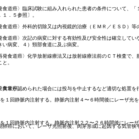
発食道癌〉臨床試験に組み入れられた患者の条件について、「
．１．５参照〕。
発食道癌〉外科的切除又は内視鏡的治療（ＥＭＲ／ＥＳＤ）等
発食道癌〉次記の病変に対する有効性及び安全性は確立してい
きい病変、４）頸部食道に及ぶ病変。
再発食道癌〉化学放射線療法又は放射線療法前のＣＴ検査で、
こと。
発食道癌〉
、異常が認められた場合には投与を中止するなど適切な処置を
uを１回静脈内注射する。静脈内注射４〜６時間後にレーザ光
uを１回静脈内注射する。静脈内注射２２〜２６時間後にレー
期肺癌において、レーザ光照射後、肉芽形成に起因する気管狭