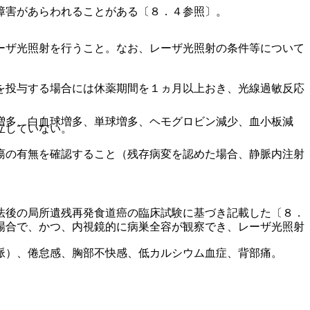
障害があらわれることがある〔８．４参照〕。
ーザ光照射を行うこと。なお、レーザ光照射の条件等について
を投与する場合には休薬期間を１ヵ月以上おき、光線過敏反応
増多、白血球増多、単球増多、ヘモグロビン減少、血小板減
立していない。
瘍の有無を確認すること（残存病変を認めた場合、静脈内注射
法後の局所遺残再発食道癌の臨床試験に基づき記載した〔８．
場合で、かつ、内視鏡的に病巣全容が観察でき、レーザ光照射
脈）、倦怠感、胸部不快感、低カルシウム血症、背部痛。