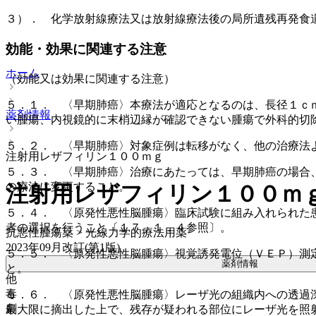
３）． 化学放射線療法又は放射線療法後の局所遺残再発食
効能・効果に関連する注意
ホーム
（効能又は効果に関連する注意）
５．１． 〈早期肺癌〉本療法が適応となるのは、長径１ｃ
薬剤情報
い腫瘍、内視鏡的に末梢辺縁が確認できない腫瘍で外科的切
５．２． 〈早期肺癌〉対象症例は転移がなく、他の治療法
注射用レザフィリン１００ｍｇ
５．３． 〈早期肺癌〉治療にあたっては、早期肺癌の場合
の療法に変更すること。
注射用レザフィリン１００ｍ
５．４． 〈原発性悪性脳腫瘍〉臨床試験に組み入れられた
者の選択を行うこと〔１７．１．４参照〕。
抗悪性腫瘍薬 > 光線力学的療法用薬
2023年09月改訂(第1版)
５．５． 〈原発性悪性脳腫瘍〉視覚誘発電位（ＶＥＰ）測
薬剤情報
と。
他
毒
５．６． 〈原発性悪性脳腫瘍〉レーザ光の組織内への透過
劇
最大限に摘出した上で、残存が疑われる部位にレーザ光を照