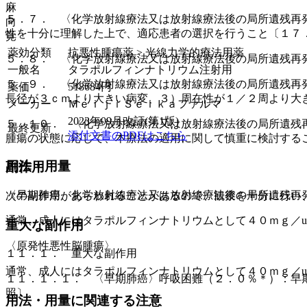
麻
５．７． 〈化学放射線療法又は放射線療法後の局所遺残再
向
性を十分に理解した上で、適応患者の選択を行うこと〔１７
覚
薬効分類
抗悪性腫瘍薬 > 光線力学的療法用薬
５．８． 〈化学放射線療法又は放射線療法後の局所遺残再
一般名
タラポルフィンナトリウム注射用
５．９． 〈化学放射線療法又は放射線療法後の局所遺残再
薬価
518684
円
長径が３ｃｍより大きい病変、３）周在性が１／２周より大
メーカー
ＭｅｉｊｉＳｅｉｋａファルマ
2023年09月改訂(第1版)
５．１０． 〈化学放射線療法又は放射線療法後の局所遺残
最終更新
添付文書のPDFはこちら
腫瘍の状態に応じて、本療法の適用に関して慎重に検討する
用法・用量
副作用
〈早期肺癌、化学放射線療法又は放射線療法後の局所遺残再
次の副作用があらわれることがあるので、観察を十分に行い
通常、成人にはタラポルフィンナトリウムとして４０ｍｇ／
重大な副作用
〈原発性悪性脳腫瘍〉
１１．１． 重大な副作用
通常、成人にはタラポルフィンナトリウムとして４０ｍｇ／
１１．１．１． 〈早期肺癌〉呼吸困難（２．０％＊）：早
照〕。
用法・用量に関連する注意