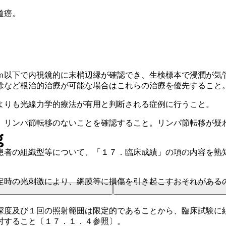
道癌。
ｍ以下で内視鏡的に末梢辺縁が確認でき、生検標本で浸潤が気
除など根治的治療が可能な場合はこれらの治療を優先すること
よりも光線力学的療法が有用と判断される症例に行うこと。
、リンパ節転移のないことを確認すること。リンパ節転移が疑
ｇ
患者の組織型等について、「１７．臨床成績」の項の内容を熟
定時の光刺激により、網膜等に損傷を引き起こすおそれがある
深度及び１回の照射範囲は限定的であることから、臨床試験に
射すること〔１７．１．４参照〕。