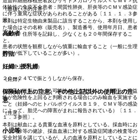
造血幹細胞移植患者及びサイトメガロウイルス＜ＣＭＶ＞抗
体陰性の免疫不全患者：間質性肺炎、肝炎等のＣＭＶ感染症
（取扱い上の注意）
に伴う重篤な症状があらわれることがある〔１１．１．３参
照〕。
本剤は特定生物由来製品に該当することから、本剤を使用し
た場合はその名称（販売名）、製造番号、使用年月日、患者
高齢者
の氏名・住所等を記録し、少なくとも２０年間保存するこ
と。
患者の状態を観察しながら慎重に輸血すること（一般に生理
機能が低下していることが多い）。
貯法
妊婦・授乳婦
（保管上の注意）
２０〜２４℃で振とうしながら保存。
（妊婦）
妊婦又は妊娠している可能性のある女性には、治療上の有益
保険給付上の注意、その他上記以外の使用上の注
性が危険性を上回ると判断される場合にのみ輸血を実施する
意
こと（妊婦へのヒトパルボウイルスＢ１９、ＣＭＶ等の感染
によって、胎児への障害がまれに報告されている）〔１１．
（注意）
１．３参照〕。
本剤は献血による貴重な血液を原料としている。採血時にお
小児等
ける問診等の健診、採血血液に対する感染症関連の検査等の
安全対策を講じているが、人の血液を原料としていることに