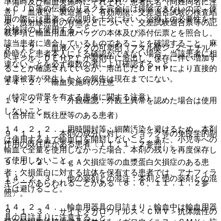
準備時及び輸血実施時にそれぞれ、患者氏名（同姓同名に注
ｖＣＪＤ等の伝播のリスクを完全には排除できないので、使
意）、血液型、製造番号、有効期限、交差適合試験の検査結
用の際には患者への説明を十分に行い、治療上の必要性を十
果、放射線照射の有無などについて、交差試験適合票等の記
分検討の上使用すること。
載事項と輸血用血液バッグの本体及び添付伝票とを照合し、
該当患者に適合しているものであることを確認すること。麻
８．１２． 血液バッグの可塑剤（フタル酸ジ−２−エチル
酔時など患者本人による確認ができない場合、当該患者に相
ヘキシル：ＤＥＨＰ）が製剤中に溶出し、保存に伴い増加す
違ないことを必ず複数の者により確認すること。
ることが確認されているが、溶出したＤＥＨＰにより直接的
健康被害が発生したとの報告は現在までにない。
１４．２． 輸血実施時の注意
（特定の背景を有する患者に関する注意）
１４．２．１． 外観確認：外観上異常を認めた場合は使用
しないこと。
（合併症・既往歴等のある患者）
１４．２．２． 用時開封等：細菌汚染を避けるため、本剤
９．１．１． 本剤の成分に対し、ショック等の免疫学的副
は使用するまで輸血口を開封しないこと。また、小児等への
作用の既往歴がある患者〔１１．１．２参照〕。
輸血で全量を使用しなかった場合、本剤の残りを再度保存し
て使用しないこと。
９．１．２． ＩｇＡ欠損症等の血漿蛋白欠損症のある患
者：欠損蛋白に対する抗体を保有する患者では、アナフィラ
１４．２．３． 他の薬剤との混注：本剤と他の薬剤との混
キシーがあらわれることがある〔８．６、１１．１．２参
注は避けること。
照〕。
１４．２．４． 輸血用器具の目詰まり：輸血中は輸血用器
９．１．３． サイトメガロウイルス＜ＣＭＶ＞抗体陰性の
具の目詰まりに注意すること。