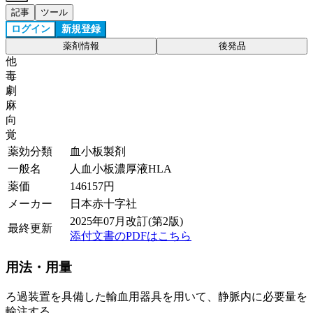
記事
ツール
ログイン
新規登録
薬剤情報
後発品
他
毒
劇
麻
向
覚
薬効分類
血小板製剤
一般名
人血小板濃厚液HLA
薬価
146157
円
メーカー
日本赤十字社
2025年07月改訂(第2版)
最終更新
添付文書のPDFはこちら
用法・用量
ろ過装置を具備した輸血用器具を用いて、静脈内に必要量を
輸注する。