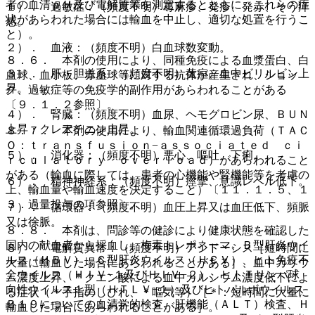
者の血清ｐＨ及び電解質等を測定するとともに、これらの症
１）． 過敏症：（頻度不明）蕁麻疹、発疹、発赤、そう痒
状があらわれた場合には輸血を中止し、適切な処置を行うこ
感。
と）。
２）． 血液：（頻度不明）白血球数変動。
８．６． 本剤の使用により、同種免疫による血漿蛋白、白
３）． 肝・胆道系：（頻度不明）黄疸、血中ビリルビン上
血球、血小板、赤血球等に対する抗体が産生され、ショッ
昇。
ク、過敏症等の免疫学的副作用があらわれることがある
〔９．１．２参照〕。
４）． 腎臓：（頻度不明）血尿、ヘモグロビン尿、ＢＵＮ
上昇・クレアチニン上昇。
８．７． 本剤の使用により、輸血関連循環過負荷（ＴＡＣ
Ｏ：ｔｒａｎｓｆｕｓｉｏｎ−ａｓｓｏｃｉａｔｅｄ ｃｉ
５）． 消化器：（頻度不明）悪心、嘔吐、下痢。
ｒｃｕｌａｔｏｒｙ ｏｖｅｒｌｏａｄ）があらわれること
がある（輸血に際しては、患者の心機能や腎機能等を考慮の
６）． 精神神経系：（頻度不明）痙攣、意識レベル低下。
上、輸血量や輸血速度を決定すること）〔１１．１．５、１
３．過量投与の項参照〕。
７）． 循環器：（頻度不明）血圧上昇又は血圧低下、頻脈
又は徐脈。
８．８． 本剤は、問診等の健診により健康状態を確認した
国内の献血者から採血し、梅毒トレポネーマ、Ｂ型肝炎ウイ
８）． 電解質異常：（頻度不明）アシドーシス［短時間に
ルス（ＨＢＶ）、Ｃ型肝炎ウイルス（ＨＣＶ）、ヒト免疫不
大量に輸血した場合にあらわれることがある］、血中カリウ
全ウイルス（ＨＩＶ−１及びＨＩＶ−２）、ヒトＴリンパ球
ム濃度上昇、＊クエン酸による血中カルシウム濃度低下によ
向性ウイルス１型（ＨＴＬＶ−１）及びヒトパルボウイルス
る症状（＊手指のしびれ、＊嘔気等）［＊：短時間に大量に
Ｂ１９についての血清学的検査、肝機能（ＡＬＴ）検査、Ｈ
輸血した場合にあらわれることがある］。