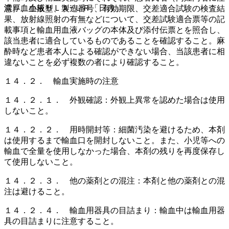
濃厚血小板ＨＬＡ−ＬＲ「日赤」
意）、血液型、製造番号、有効期限、交差適合試験の検査結
果、放射線照射の有無などについて、交差試験適合票等の記
載事項と輸血用血液バッグの本体及び添付伝票とを照合し、
該当患者に適合しているものであることを確認すること。麻
酔時など患者本人による確認ができない場合、当該患者に相
違ないことを必ず複数の者により確認すること。
１４．２． 輸血実施時の注意
１４．２．１． 外観確認：外観上異常を認めた場合は使用
しないこと。
１４．２．２． 用時開封等：細菌汚染を避けるため、本剤
は使用するまで輸血口を開封しないこと。また、小児等への
輸血で全量を使用しなかった場合、本剤の残りを再度保存し
て使用しないこと。
１４．２．３． 他の薬剤との混注：本剤と他の薬剤との混
注は避けること。
１４．２．４． 輸血用器具の目詰まり：輸血中は輸血用器
具の目詰まりに注意すること。