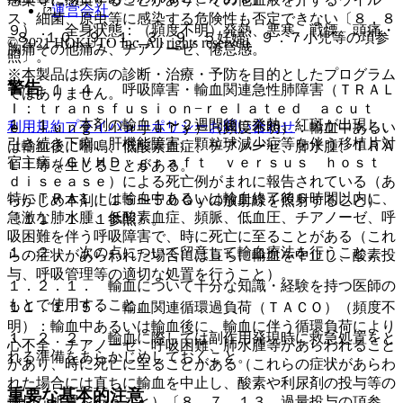
運営会社
ス、細菌、原虫等に感染する危険性も否定できない〔８．８
９）． 全身状態：（頻度不明）発熱、悪寒、戦慄、頭痛・
−８．１０、９．１．３、９．５妊婦、９．７小児等の項参
© 2021 HOKUTO Inc. All rights reserved.
胸痛その他痛み、チアノーゼ、倦怠感。
照〕。
※本製品は疾病の診断・治療・予防を目的としたプログラム
警告
１１．１．４． 呼吸障害・輸血関連急性肺障害（ＴＲＡＬ
ではありません。
Ｉ：ｔｒａｎｓｆｕｓｉｏｎ−ｒｅｌａｔｅｄ ａｃｕｔ
１．１． 本剤の輸血１〜２週間後に発熱、紅斑が出現し、
利用規約
プライバシーポリシー
お問い合わせ
ｅ ｌｕｎｇ ｉｎｊｕｒｙ）（頻度不明）：輸血中あるい
引き続き下痢、肝機能障害、顆粒球減少症等を伴う移植片対
は輸血後に喘鳴、低酸素血症、チアノーゼ、肺水腫、ＴＲＡ
宿主病（ＧＶＨＤ：ｇｒａｆｔ ｖｅｒｓｕｓ ｈｏｓｔ
ＬＩ等を生じることがある。
ｄｉｓｅａｓｅ）による死亡例がまれに報告されている（あ
特にＴＲＡＬＩは輸血中あるいは輸血終了後６時間以内に、
らかじめ本剤に１５〜５０Ｇｙの放射線を照射すること）
急激な肺水腫、低酸素血症、頻脈、低血圧、チアノーゼ、呼
〔１１．１．１参照〕。
吸困難を伴う呼吸障害で、時に死亡に至ることがある（これ
１．２． 次の点について留意して輸血療法を行うこと。
らの症状があらわれた場合には直ちに輸血を中止し、酸素投
与、呼吸管理等の適切な処置を行うこと）。
１．２．１． 輸血について十分な知識・経験を持つ医師の
もとで使用すること。
１１．１．５． 輸血関連循環過負荷（ＴＡＣＯ）（頻度不
明）：輸血中あるいは輸血後に、輸血に伴う循環負荷により
１．２．２． 輸血に際しては副作用発現時に救急処置をと
心不全、チアノーゼ、呼吸困難、肺水腫等があらわれること
れる準備をあらかじめしておくこと。
があり、時に死亡に至ることがある（これらの症状があらわ
れた場合には直ちに輸血を中止し、酸素や利尿剤の投与等の
重要な基本的注意
適切な処置を行うこと）〔８．７、１３．過量投与の項参