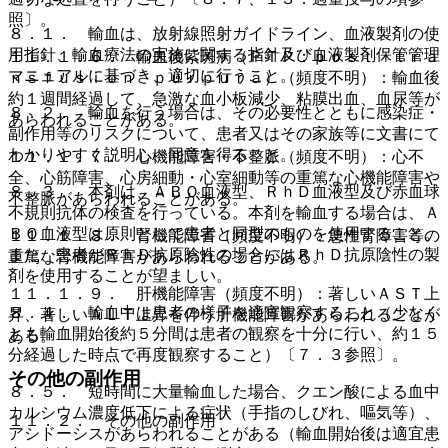
照〕。
８．１． 輸血は、放射線照射ガイドライン、血液製剤の使
用指針、輸血療法の実施に関する指針及び血液製剤保管管理
１１．１．６． 輸血後紫斑病（ＰＴＰ：ｐｏｓｔ ｔｒａ
マニュアルに基づき、適切に行うこと。
ｎｓｆｕｓｉｏｎ ｐｕｒｐｕｒａ）（頻度不明）：輸血後
約１週間経過して、急激な血小板減少、粘膜出血、血尿等が
８．２． 輸血を行う場合は、その必要性とともに感染症・
あらわれることがある。
副作用等のリスクについて、患者又はその家族等に文書にて
わかりやすく説明し、同意を得ること。
１１．１．７． 心機能障害・不整脈（頻度不明）：心不
全、心筋障害、心房細動・心室細動等の重篤な心機能障害や
８．３． 本剤は、ＡＢＯ血液型、ＲｈＤ血液型及び赤血球
不整脈があらわれることがある。
不規則抗体の検査を行っている。本剤を輸血する場合は、Ａ
ＢＯ血液型は原則として患者と同型のものを使用すること。
１１．１．８． 腎機能障害（頻度不明）：急性腎障害等の
また、患者がＲｈＤ抗原陰性の場合にはＲｈＤ抗原陰性の製
重篤な腎機能障害があらわれることがある。
剤を使用することが望ましい。
１１．１．９． 肝機能障害（頻度不明）：著しいＡＳＴ上
８．４． 輸血中は患者の様子を適宜観察すること（少なく
昇、著しいＡＬＴ上昇を伴う肝機能障害があらわれることが
とも輸血開始後約５分間は患者の観察を十分に行い、約１５
ある。
分経過した時点で再度観察すること）〔７．３参照〕。
その他の副作用
８．５． 短時間に大量輸血した場合、クエン酸による血中
カルシウム濃度低下による症状（手指のしびれ、嘔気等）、
１１．２． その他の副作用
アシドーシスがあらわれることがある（輸血開始後は適宜患