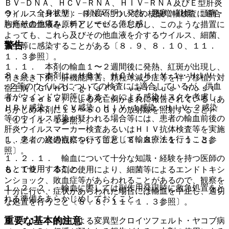
ＢＶ−ＤＮＡ、ＨＣＶ−ＲＮＡ、ＨＩＶ−ＲＮＡ及びＥ型肝炎
９）． 全身状態：（頻度不明）発熱、悪寒、戦慄、頭痛・
ウイルス（ＨＥＶ）−ＲＮＡについての核酸増幅検査に適合
胸痛その他痛み、チアノーゼ、倦怠感。
した献血血液を原料としている。しかし、このような措置に
よっても、これら及びその他血液を介するウイルス、細菌、
警告
原虫等に感染することがある〔８．９、８．１０、１１．
１．３参照〕。
１．１． 本剤の輸血１〜２週間後に発熱、紅斑が出現し、
８．９． 本剤は、ＨＢＶ、ＨＣＶ、ＨＩＶ−１・ＨＩＶ
引き続き下痢、肝機能障害、顆粒球減少症等を伴う移植片対
−２等のウイルスについての検査には適合しているが、供血
宿主病（ＧＶＨＤ：ｇｒａｆｔ ｖｅｒｓｕｓ ｈｏｓｔ
者がウインドウ期等にあることによる感染リスクを考慮し、
ｄｉｓｅａｓｅ）による死亡例がまれに報告されている（あ
ＨＢＶ感染、ＨＣＶ感染、ＨＩＶ−１感染・ＨＩＶ−２感染
らかじめ本剤に１５〜５０Ｇｙの放射線を照射すること）
等のウイルス感染が疑われる場合等には、患者の輸血前後の
〔１１．１．１参照〕。
肝炎ウイルスマーカー検査あるいはＨＩＶ抗体検査等を実施
１．２． 次の点について留意して輸血療法を行うこと。
し、患者の経過観察を行うこと〔８．８、１１．１．３参
照〕。
１．２．１． 輸血について十分な知識・経験を持つ医師の
もとで使用すること。
８．１０． 本剤の使用により、細菌等によるエンドトキシ
ンショック、敗血症等があらわれることがあるので、観察を
１．２．２． 輸血に際しては副作用発現時に救急処置をと
十分に行い、症状があらわれた場合には輸血を中止し、適切
れる準備をあらかじめしておくこと。
な処置を行うこと〔８．８、１１．１．３参照〕。
重要な基本的注意
８．１１． 輸血による変異型クロイツフェルト・ヤコブ病