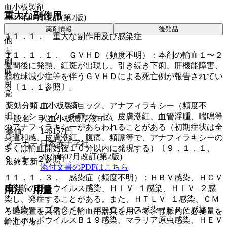
血小板製剤
重大な副作用
2025年07月改訂(第2版)
薬剤情報
後発品
１１．１． 重大な副作用及び感染症
他
毒
１１．１．１． ＧＶＨＤ（頻度不明）：本剤の輸血１〜２
劇
週間後に発熱、紅斑が出現し、引き続き下痢、肝機能障害、
麻
顆粒球減少症等を伴うＧＶＨＤによる死亡例が報告されてい
向
る〔１．１参照〕。
覚
薬効分類
血小板製剤
１１．１．２． ショック、アナフィラキシー（頻度不
明）：ショック、チアノーゼ、皮膚潮紅、血管浮腫、喘鳴等
一般名
人血小板濃厚液HLA
のアナフィラキシーがあらわれることがある（初期症状は全
薬価
146157
円
身違和感、皮膚潮紅、腹痛、頻脈等で、アナフィラキシーの
メーカー
日本赤十字社
多くは輸血開始後１０分以内に発現する）〔９．１．１、
2025年07月改訂(第2版)
９．１．２参照〕。
最終更新
添付文書のPDFはこちら
１１．１．３． 感染症（頻度不明）：ＨＢＶ感染、ＨＣＶ
感染等の肝炎ウイルス感染、ＨＩＶ−１感染、ＨＩＶ−２感
用法・用量
染し、発症することがある。また、ＨＴＬＶ−１感染、ＣＭ
Ｖ感染、エプスタイン・バーウイルス感染（ＥＢＶ感染）、
ろ過装置を具備した輸血用器具を用いて、静脈内に必要量を
ヒトパルボウイルスＢ１９感染、マラリア原虫感染、ＨＥＶ
輸注する。