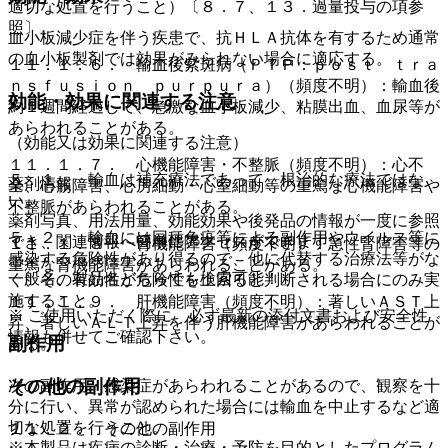
適切な処置を行うこと）〔８．７、１３．過量投与の項参
照〕。
血小板減少症を伴う疾患で、抗ＨＬＡ抗体を有するため通常
の血小板製剤では効果がみられない場合に適応する。
１１．１．６． 輸血後紫斑病（ＰＴＰ：ｐｏｓｔ ｔｒａ
ｎｓｆｕｓｉｏｎ ｐｕｒｐｕｒａ）（頻度不明）：輸血後
効能・効果に関連する注意
約１週間経過して、急激な血小板減少、粘膜出血、血尿等が
あらわれることがある。
（効能又は効果に関連する注意）
１１．１．７． 心機能障害・不整脈（頻度不明）：心不
５．１． 輸血は補充療法であって、根治的な療法ではな
薬剤情報
全、心筋障害、心房細動・心室細動等の重篤な心機能障害や
い。
不整脈があらわれることがある。
薬剤写真、用法用量、効能効果や後発品の情報が一度に参照
５．２． 輸血には同種免疫等による副作用やウイルス等に
でき、関連情報へ簡単にアクセスができます。
１１．１．８． 腎機能障害（頻度不明）：急性腎障害等の
感染する危険性があり得るので、他に代替する治療法等がな
重篤な腎機能障害があらわれることがある。
一般名、製品名どちらでも検索可能！
く、その有効性が危険性を上回ると判断される場合にのみ実
施すること。
１１．１．９． 肝機能障害（頻度不明）：著しいＡＳＴ上
※ ご使用いただく際に、必ず最新の添付文書および安全性
昇、著しいＡＬＴ上昇を伴う肝機能障害があらわれることが
情報も併せてご確認下さい。
副作用
ある。
その他の副作用
次の副作用・感染症があらわれることがあるので、観察を十
分に行い、異常が認められた場合には輸血を中止するなど適
切な処置を行うこと。
１１．２． その他の副作用
※本製品は疾病の診断・治療・予防を目的としたプログラム