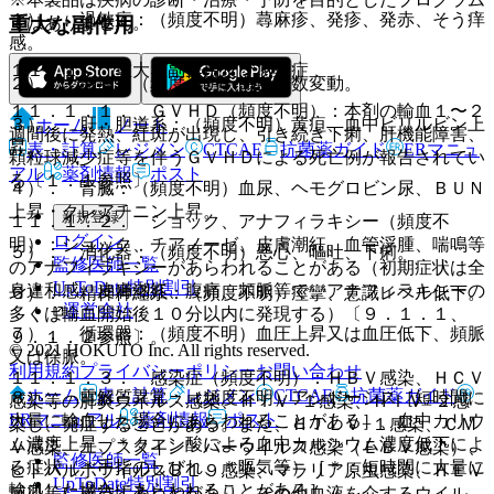
１）． 過敏症：（頻度不明）蕁麻疹、発疹、発赤、そう痒
重大な副作用
ではありません。
感。
１１．１． 重大な副作用及び感染症
２）． 血液：（頻度不明）白血球数変動。
１１．１．１． ＧＶＨＤ（頻度不明）：本剤の輸血１〜２
３）． 肝・胆道系：（頻度不明）黄疸、血中ビリルビン上
ホーム
ノート
週間後に発熱、紅斑が出現し、引き続き下痢、肝機能障害、
昇。
表・計算
レジメン
CTCAE
抗菌薬ガイド
ERマニュ
顆粒球減少症等を伴うＧＶＨＤによる死亡例が報告されてい
アル
薬剤情報
ポスト
る〔１．１参照〕。
４）． 腎臓：（頻度不明）血尿、ヘモグロビン尿、ＢＵＮ
上昇・クレアチニン上昇。
新規登録
１１．１．２． ショック、アナフィラキシー（頻度不
ログイン
明）：ショック、チアノーゼ、皮膚潮紅、血管浮腫、喘鳴等
５）． 消化器：（頻度不明）悪心、嘔吐、下痢。
監修医師一覧
のアナフィラキシーがあらわれることがある（初期症状は全
UpToDate特別割引
身違和感、皮膚潮紅、腹痛、頻脈等で、アナフィラキシーの
６）． 精神神経系：（頻度不明）痙攣、意識レベル低下。
運営会社
多くは輸血開始後１０分以内に発現する）〔９．１．１、
７）． 循環器：（頻度不明）血圧上昇又は血圧低下、頻脈
９．１．２参照〕。
© 2021 HOKUTO Inc. All rights reserved.
又は徐脈。
利用規約
プライバシーポリシー
お問い合わせ
１１．１．３． 感染症（頻度不明）：ＨＢＶ感染、ＨＣＶ
ホーム
表・計算
レジメン
CTCAE
抗菌薬ガイド
８）． 電解質異常：（頻度不明）アシドーシス［短時間に
感染等の肝炎ウイルス感染、ＨＩＶ−１感染、ＨＩＶ−２感
ERマニュアル
薬剤情報
ポスト
大量に輸血した場合にあらわれることがある］、血中カリウ
染し、発症することがある。また、ＨＴＬＶ−１感染、ＣＭ
ム濃度上昇、＊クエン酸による血中カルシウム濃度低下によ
Ｖ感染、エプスタイン・バーウイルス感染（ＥＢＶ感染）、
監修医師一覧
る症状（＊手指のしびれ、＊嘔気等）［＊：短時間に大量に
ヒトパルボウイルスＢ１９感染、マラリア原虫感染、ＨＥＶ
UpToDate特別割引
輸血した場合にあらわれることがある］。
感染等に感染することがあり、その他血液を介するウイル