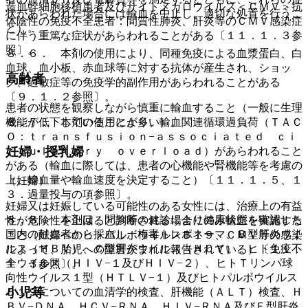
造血幹細胞移植患者及びサイトメガロウイルス＜ＣＭＶ＞抗
状があらわれた場合には輸血を中止し、適切な処置を行うこ
体陰性の免疫不全患者：間質性肺炎、肝炎等のＣＭＶ感染症
と）。
に伴う重篤な症状があらわれることがある〔１１．１．３参
照〕。
８．６． 本剤の使用により、同種免疫による血漿蛋白、白
血球、血小板、赤血球等に対する抗体が産生され、ショッ
高齢者
ク、過敏症等の免疫学的副作用があらわれることがある
〔９．１．２参照〕。
患者の状態を観察しながら慎重に輸血すること（一般に生理
８．７． 本剤の使用により、輸血関連循環過負荷（ＴＡＣ
機能が低下していることが多い）。
Ｏ：ｔｒａｎｓｆｕｓｉｏｎ−ａｓｓｏｃｉａｔｅｄ ｃｉ
妊婦・授乳婦
ｒｃｕｌａｔｏｒｙ ｏｖｅｒｌｏａｄ）があらわれること
がある（輸血に際しては、患者の心機能や腎機能等を考慮の
上、輸血量や輸血速度を決定すること）〔１１．１．５、１
（妊婦）
３．過量投与の項参照〕。
妊婦又は妊娠している可能性のある女性には、治療上の有益
８．８． 本剤は、問診等の健診により健康状態を確認した
性が危険性を上回ると判断される場合にのみ輸血を実施する
国内の献血者から採血し、梅毒トレポネーマ、Ｂ型肝炎ウイ
こと（妊婦へのヒトパルボウイルスＢ１９、ＣＭＶ等の感染
ルス（ＨＢＶ）、Ｃ型肝炎ウイルス（ＨＣＶ）、ヒト免疫不
によって、胎児への障害がまれに報告されている）〔１１．
全ウイルス（ＨＩＶ−１及びＨＩＶ−２）、ヒトＴリンパ球
１．３参照〕。
向性ウイルス１型（ＨＴＬＶ−１）及びヒトパルボウイルス
小児等
Ｂ１９についての血清学的検査、肝機能（ＡＬＴ）検査、Ｈ
ＢＶ−ＤＮＡ、ＨＣＶ−ＲＮＡ、ＨＩＶ−ＲＮＡ及びＥ型肝炎