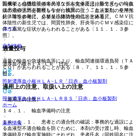
腎機能、心機能等の未発達な低出生体重児、新生児への輸血
由来する感染症伝播等のリスクを完全には排除できない（疾
は患者の状態を観察しながら慎重に行うこと。また、ＣＭＶ
病の治療上の必要性を十分に検討の上、「血液製剤の使用指
抗体陰性の胎児、ＣＭＶ抗体陰性の低出生体重児、ＣＭＶ抗
針」等を参考に、必要最小限の使用にとどめる）。
体陰性の新生児では、間質性肺炎、肝炎等のＣＭＶ感染症に
ホーム
伴う重篤な症状があらわれることがある〔１１．１．３参
照〕。
薬剤情報
過量投与
過量の輸血や急速輸血等により、輸血関連循環過負荷（ＴＡ
濃厚血小板ＨＬＡ−ＬＲ「日赤」
ＣＯ）があらわれることがある〔８．７、１１．１．５参
照〕。
照射濃厚血小板ＨＬＡ−ＬＲ「日赤」
血小板製剤
適用上の注意、取扱い上の注意
照射濃厚血小板ＨＬＡ−ＬＲＢＳ「日赤」
血小板製剤
（適用上の注意）
ホーム
１４．１． 輸血準備時の注意
１４．１．１． 患者との適合性の確認：事務的な過誤によ
薬剤情報
る血液型不適合輸血を防ぐために、本剤の受け渡し時、輸血
準備時及び輸血実施時にそれぞれ、患者氏名（同姓同名に注