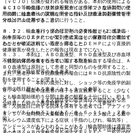
（ｖＣＪＤ）伝播が疑われる報告がある。本剤の使用による
８．１． 輸血は、放射線照射ガイドライン、血液製剤の使
ｖＣＪＤ等の伝播のリスクを完全には排除できないので、使
用指針、輸血療法の実施に関する指針及び血液製剤保管管理
用の際には患者への説明を十分に行い、治療上の必要性を十
マニュアルに基づき、適切に行うこと。
分検討の上使用すること。
８．２． 輸血を行う場合は、その必要性とともに感染症・
８．１２． 血液バッグの可塑剤（フタル酸ジ−２−エチル
副作用等のリスクについて、患者又はその家族等に文書にて
ヘキシル：ＤＥＨＰ）が製剤中に溶出し、保存に伴い増加す
わかりやすく説明し、同意を得ること。
ることが確認されているが、溶出したＤＥＨＰにより直接的
健康被害が発生したとの報告は現在までにない。
８．３． 本剤は、ＡＢＯ血液型、ＲｈＤ血液型及び赤血球
不規則抗体の検査を行っている。本剤を輸血する場合は、Ａ
（特定の背景を有する患者に関する注意）
ＢＯ血液型は原則として患者と同型のものを使用すること。
（合併症・既往歴等のある患者）
また、患者がＲｈＤ抗原陰性の場合にはＲｈＤ抗原陰性の製
剤を使用することが望ましい。
９．１．１． 本剤の成分に対し、ショック等の免疫学的副
作用の既往歴がある患者〔１１．１．２参照〕。
８．４． 輸血中は患者の様子を適宜観察すること（少なく
とも輸血開始後約５分間は患者の観察を十分に行い、約１５
９．１．２． ＩｇＡ欠損症等の血漿蛋白欠損症のある患
分経過した時点で再度観察すること）〔７．３参照〕。
者：欠損蛋白に対する抗体を保有する患者では、アナフィラ
キシーがあらわれることがある〔８．６、１１．１．２参
８．５． 短時間に大量輸血した場合、クエン酸による血中
照〕。
カルシウム濃度低下による症状（手指のしびれ、嘔気等）、
アシドーシスがあらわれることがある（輸血開始後は適宜患
９．１．３． サイトメガロウイルス＜ＣＭＶ＞抗体陰性の
者の血清ｐＨ及び電解質等を測定するとともに、これらの症