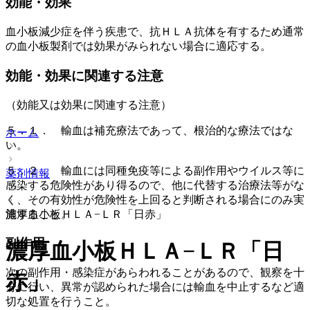
効能・効果
血小板減少症を伴う疾患で、抗ＨＬＡ抗体を有するため通常
の血小板製剤では効果がみられない場合に適応する。
効能・効果に関連する注意
（効能又は効果に関連する注意）
５．１． 輸血は補充療法であって、根治的な療法ではな
ホーム
い。
５．２． 輸血には同種免疫等による副作用やウイルス等に
薬剤情報
感染する危険性があり得るので、他に代替する治療法等がな
く、その有効性が危険性を上回ると判断される場合にのみ実
施すること。
濃厚血小板ＨＬＡ−ＬＲ「日赤」
副作用
濃厚血小板ＨＬＡ−ＬＲ「日
次の副作用・感染症があらわれることがあるので、観察を十
赤」
分に行い、異常が認められた場合には輸血を中止するなど適
切な処置を行うこと。