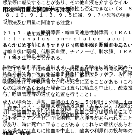
感染等に感染することがあり、その他血液を介するウイル
ス、細菌、原虫等に感染する危険性も否定できない〔８．８
用法・用量に関連する注意
−８．１０、９．１．３、９．５妊婦、９．７小児等の項参
照〕。
（用法及び用量に関連する注意）
１１．１．４． 呼吸障害・輸血関連急性肺障害（ＴＲＡＬ
７．１． 放射線照射
Ｉ：ｔｒａｎｓｆｕｓｉｏｎ−ｒｅｌａｔｅｄ ａｃｕｔ
あらかじめ本剤に１５〜５０Ｇｙの放射線を照射すること。
ｅ ｌｕｎｇ ｉｎｊｕｒｙ）（頻度不明）：輸血中あるい
は輸血後に喘鳴、低酸素血症、チアノーゼ、肺水腫、ＴＲＡ
７．２． 輸血用器具
ＬＩ等を生じることがある。
生物学的製剤基準・通則４４に規定する輸血に適当と認めら
特にＴＲＡＬＩは輸血中あるいは輸血終了後６時間以内に、
れた器具であって、そのまま直ちに使用でき、かつ、１回限
急激な肺水腫、低酸素血症、頻脈、低血圧、チアノーゼ、呼
りの使用で使い捨てるものを用いる。
吸困難を伴う呼吸障害で、時に死亡に至ることがある（これ
らの症状があらわれた場合には直ちに輸血を中止し、酸素投
７．３． 輸血速度
与、呼吸管理等の適切な処置を行うこと）。
成人の場合は、通常、最初の１０〜１５分間は１分間に１ｍ
１１．１．５． 輸血関連循環過負荷（ＴＡＣＯ）（頻度不
Ｌ程度で行い、その後は１分間に５ｍＬ程度で行うこと。な
明）：輸血中あるいは輸血後に、輸血に伴う循環負荷により
お、輸血中は患者の様子を適宜観察すること〔８．４参
心不全、チアノーゼ、呼吸困難、肺水腫等があらわれること
照〕。
があり、時に死亡に至ることがある（これらの症状があらわ
れた場合には直ちに輸血を中止し、酸素や利尿剤の投与等の
効能・効果