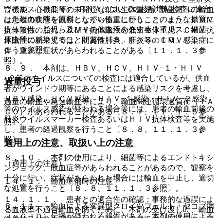
ウイルス（ＨＥＶ）−ＲＮＡについての核酸増幅検査に適合
腎機能、心機能等の未発達な低出生体重児、新生児への輸血
した献血血液を原料としている。しかし、このような措置に
は患者の状態を観察しながら慎重に行うこと。また、ＣＭＶ
よっても、これら及びその他血液を介するウイルス、細菌、
抗体陰性の胎児、ＣＭＶ抗体陰性の低出生体重児、ＣＭＶ抗
原虫等に感染することがある〔８．９、８．１０、１１．
体陰性の新生児では、間質性肺炎、肝炎等のＣＭＶ感染症に
１．３参照〕。
伴う重篤な症状があらわれることがある〔１１．１．３参
照〕。
８．９． 本剤は、ＨＢＶ、ＨＣＶ、ＨＩＶ−１・ＨＩＶ
−２等のウイルスについての検査には適合しているが、供血
過量投与
者がウインドウ期等にあることによる感染リスクを考慮し、
ＨＢＶ感染、ＨＣＶ感染、ＨＩＶ−１感染・ＨＩＶ−２感染
過量の輸血や急速輸血等により、輸血関連循環過負荷（ＴＡ
等のウイルス感染が疑われる場合等には、患者の輸血前後の
ＣＯ）があらわれることがある〔８．７、１１．１．５参
肝炎ウイルスマーカー検査あるいはＨＩＶ抗体検査等を実施
照〕。
し、患者の経過観察を行うこと〔８．８、１１．１．３参
照〕。
適用上の注意、取扱い上の注意
８．１０． 本剤の使用により、細菌等によるエンドトキシ
（適用上の注意）
ンショック、敗血症等があらわれることがあるので、観察を
十分に行い、症状があらわれた場合には輸血を中止し、適切
１４．１． 輸血準備時の注意
な処置を行うこと〔８．８、１１．１．３参照〕。
１４．１．１． 患者との適合性の確認：事務的な過誤によ
８．１１． 輸血による変異型クロイツフェルト・ヤコブ病
る血液型不適合輸血を防ぐために、本剤の受け渡し時、輸血
（ｖＣＪＤ）伝播が疑われる報告がある。本剤の使用による