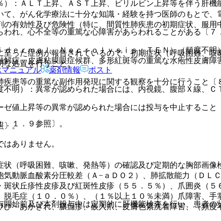
％）：ＡＬＴ上昇、ＡＳＴ上昇、ビリルビン上昇等を伴う肝機
いて、がん化学療法に十分な知識・経験を持つ医師のもとで、
剤の有効性及び危険性（特に、間質性肺疾患の初期症状、服用
らわれ、心不全等の重篤な心障害があらわれることがある〔７
ｉｄｅｒｍａｌ Ｎｅｃｒｏｌｙｓｉｓ：ＴＥＮ）（頻度不明
に至った症例が報告されているので、初期症状（呼吸困難、咳
融解症、皮膚粘膜眼症候群、多形紅斑等の重篤な水疱性皮膚障
切な処置を行うこと。
Rマニュアル
薬剤情報
ポスト
肺疾患等の重篤な副作用発現に関する観察を十分に行うこと〔
度不明）：異常が認められた場合には、内視鏡、腹部Ｘ線、Ｃ
ーゼ値上昇等の異常が認められた場合には投与を中止すること
１．１．９参照〕。
照〕。
ではありません。
症状（呼吸困難、咳嗽、発熱等）の確認及び定期的な胸部画像
胞気動脈血酸素分圧較差（Ａ−ａＤＯ２）、肺拡散能力（ＤＬ
・斑状丘疹性皮疹及び紅斑性皮疹（５５．５％）、爪囲炎（５
、脱毛症（１０．０％）、（１％以上１０％未満）爪障害、手
与開始前及び本剤投与中は定期的に肝機能検査を行い、患者の
ひび・あかぎれ、膿痂疹、嵌入爪、皮膚色素沈着障害、（頻度