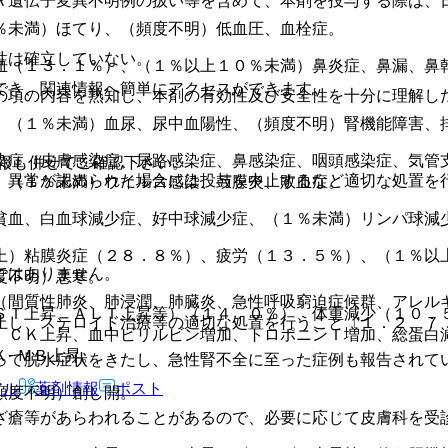
Ｒ遺伝子変異不明例の扱い等を含めて、本剤を投与する際は、
％未満）ほてり、（頻度不明）低血圧、血栓症。
性は確立していない。
血（１３．１％）、（１％以上１０％未満）鼻炎症、鼻漏、鼻
でき、関連情報へ簡単にアクセスができます。
の項の内容を熟知し、本剤の有効性及び安全性を十分に理解し
、（１％未満）血尿、尿中血陽性、（頻度不明）腎機能障害、
染症（皮膚感染症、尿路感染症、鼻感染症、咽頭感染症、気管
報も併せてご確認下さい。
、異常が認められた場合には投与を中止するなど適切な処置を
、（１％未満）ウイルス感染、鼓膜炎、敗血症。
貧血、白血球減少症、好中球減少症、（１％未満）リンパ球減
上）粘膜炎症（２８．８％）、疲労（１３．５％）、（１％以
ではありません。
度不明）悪寒。
（間質性肺炎、肺浸潤、肺臓炎、急性呼吸窮迫症候群、アレル
ＳＴ上昇、ＡＬＴ上昇等）（１４．０％）、体重減少（１０．
止し、ステロイド治療等の適切な処置を行うこと〔１．２、７
、ＣＫ上昇、血中ビリルビン増加、トロポニンＴ増加、総蛋白
Ｋ−ＭＢ上昇。
って脱水症状をきたし、急性腎不全に至った症例も報告されて
アル
薬剤情報
ポスト
頻度不明）創し開。
ざ瘡等があらわれることがあるので、必要に応じて皮膚科を受