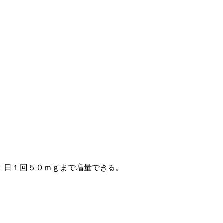
１日１回５０ｍｇまで増量できる。