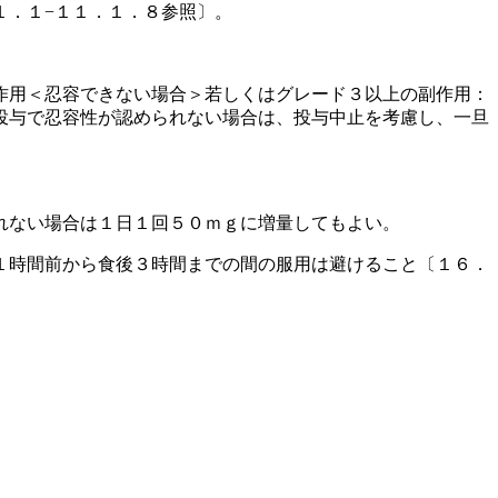
１．１−１１．１．８参照〕。
作用＜忍容できない場合＞若しくはグレード３以上の副作用：
投与で忍容性が認められない場合は、投与中止を考慮し、一旦
れない場合は１日１回５０ｍｇに増量してもよい。
１時間前から食後３時間までの間の服用は避けること〔１６．