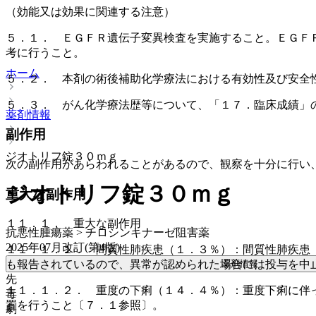
（効能又は効果に関連する注意）
５．１． ＥＧＦＲ遺伝子変異検査を実施すること。ＥＧＦ
考に行うこと。
ホーム
５．２． 本剤の術後補助化学療法における有効性及び安全
５．３． がん化学療法歴等について、「１７．臨床成績」
薬剤情報
副作用
ジオトリフ錠３０ｍｇ
次の副作用があらわれることがあるので、観察を十分に行い
ジオトリフ錠３０ｍｇ
重大な副作用
１１．１． 重大な副作用
抗悪性腫瘍薬 > チロシンキナーゼ阻害薬
2025年07月改訂(第4版)
１１．１．１． 間質性肺疾患（１．３％）：間質性肺疾患
薬剤情報
も報告されているので、異常が認められた場合には投与を中
先
１１．１．２． 重度の下痢（１４．４％）：重度下痢に伴
毒
置を行うこと〔７．１参照〕。
劇