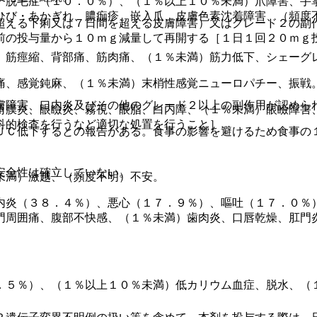
、脱毛症（１０．０％）、（１％以上１０％未満）爪障害、手
ひび・あかぎれ、膿痂疹、嵌入爪、皮膚色素沈着障害、（頻度
超える下痢又は７日間を超える皮膚障害）又はグレード２の副
前の投与量から１０ｍｇ減量して再開する［１日１回２０ｍｇ
）筋痙縮、背部痛、筋肉痛、（１％未満）筋力低下、シェーグ
痛、感覚鈍麻、（１％未満）末梢性感覚ニューロパチー、振戦
膚障害、口内炎及びその他のグレード２以上の副作用が認めら
角膜炎、眼瞼炎、霧視、眼脂、白内障、（１％未満）眼瞼障害
科的検査を行うなど適切な処置を行うこと］。
ＵＣ低下するとの報告がある。食事の影響を避けるため食事の
安全性は確立していない。
未満）激越、（頻度不明）不安。
内炎（３８．４％）、悪心（１７．９％）、嘔吐（１７．０％
門周囲痛、腹部不快感、（１％未満）歯肉炎、口唇乾燥、肛門
。
．５％）、（１％以上１０％未満）低カリウム血症、脱水、（