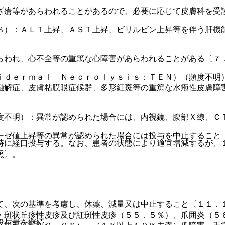
ざ瘡等があらわれることがあるので、必要に応じて皮膚科を受
％）：ＡＬＴ上昇、ＡＳＴ上昇、ビリルビン上昇等を伴う肝機
らわれ、心不全等の重篤な心障害があらわれることがある〔７
ｉｄｅｒｍａｌ Ｎｅｃｒｏｌｙｓｉｓ：ＴＥＮ）（頻度不明
融解症、皮膚粘膜眼症候群、多形紅斑等の重篤な水疱性皮膚障
度不明）：異常が認められた場合には、内視鏡、腹部Ｘ線、Ｃ
ーゼ値上昇等の異常が認められた場合には投与を中止すること
時に経口投与する。なお、患者の状態により適宜増減するが、
照〕。
て、次の基準を考慮し、休薬、減量又は中止すること〔１１．
・斑状丘疹性皮疹及び紅斑性皮疹（５５．５％）、爪囲炎（５
投与量を継続。