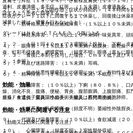
皮膚そう痒症（１９．２％）、ざ瘡様皮膚炎（１３．１％）
過剰、皮膚潰瘍、多毛症、紅斑、（１％未満）皮膚過角化、
２）． グレード２の副作用＜症状が持続的＞（４８時間を
診するよう患者に指導すること］。
症状がグレード１以下に回復するまで休薬し、回復後は休薬
減量した後は、増量を行わないこと］。
２）． 筋骨格系及び結合組織障害：（１％以上１０％未満
グレードはＮＣＩ−ＣＴＣＡＥ３．０版による。
３）． 神経系障害：（１％以上１０％未満）味覚異常、頭
７．２． １日１回４０ｍｇで３週間以上投与し、下痢、皮
４）． 眼障害：（１％以上１０％未満）結膜炎、眼乾燥、
炎、虹彩毛様体炎、網膜変性、（頻度不明）眼痛［直ちに眼
７．３． 食後に本剤を投与した場合、Ｃｍａｘ低下及びＡ
２．１参照〕。
５）． 耳及び迷路障害：（１％未満）耳鳴。
７．４． 他の抗悪性腫瘍剤との併用について、有効性及び
６）． 精神障害：（１％以上１０％未満）不眠症、（１％
効能・効果
７）． 胃腸障害：（１０％以上）下痢（８０．８％）、口
燥、消化不良、腹痛、便秘、胃炎、腹部膨満、上腹部痛、肛
ＥＧＦＲ遺伝子変異陽性の手術不能又は再発非小細胞肺癌。
腫脹、食道炎、腸炎、小腸炎、大腸炎、肛門周囲炎。
８）． 生殖系及び乳房障害：（頻度不明）萎縮性外陰腟炎
効能・効果に関連する注意
９）． 代謝及び栄養障害：（１０％以上）食欲減退（２０
（効能又は効果に関連する注意）
１０）． 心臓障害：（頻度不明）上室性期外収縮。