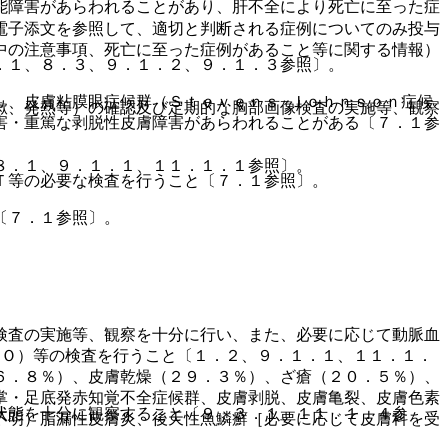
能障害があらわれることがあり、肝不全により死亡に至った症
電子添文を参照して、適切と判断される症例についてのみ投与
中の注意事項、死亡に至った症例があること等に関する情報）
．１、８．３、９．１．２、９．１．３参照〕。
）、皮膚粘膜眼症候群（Ｓｔｅｖｅｎｓ−Ｊｏｈｎｓｏｎ症候
嗽、発熱等）の確認及び定期的な胸部画像検査の実施等、観察
害・重篤な剥脱性皮膚障害があらわれることがある〔７．１参
８．１、９．１．１、１１．１．１参照〕。
Ｔ等の必要な検査を行うこと〔７．１参照〕。
〔７．１参照〕。
検査の実施等、観察を十分に行い、また、必要に応じて動脈血
ＣＯ）等の検査を行うこと〔１．２、９．１．１、１１．１．
６．８％）、皮膚乾燥（２９．３％）、ざ瘡（２０．５％）、
掌・足底発赤知覚不全症候群、皮膚剥脱、皮膚亀裂、皮膚色素
状態を十分に観察すること〔９．３．１、１１．１．４参
不明）脂漏性皮膚炎、後天性魚鱗癬［必要に応じて皮膚科を受