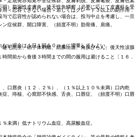
掌・足底発赤知覚不全症候群、皮膚剥脱、皮膚亀裂、皮膚色素
不明）脂漏性皮膚炎、後天性魚鱗癬［必要に応じて皮膚科を受
作用＜忍容できない場合＞若しくはグレード３以上の副作用：
投与で忍容性が認められない場合は、投与中止を考慮し、一旦
レン症候群、開口障害、（頻度不明）肋骨痛、肩痛。
。
れない場合は１日１回５０ｍｇに増量してもよい。
、睫毛乱生、硝子体剥離、結膜出血、角膜びらん、後天性涙腺
１時間前から食後３時間までの間の服用は避けること〔１６．
）、口唇炎（１２．２％）、（１％以上１０％未満）口内乾
炎症、痔核、心窩部不快感、舌炎、口唇症、（頻度不明）口唇
１％未満）低ナトリウム血症、高尿酸血症。