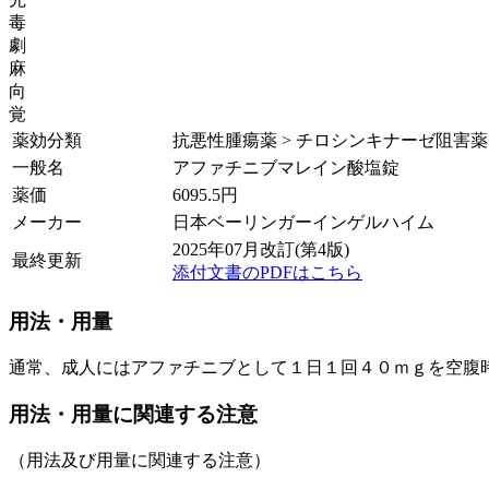
毒
劇
麻
向
覚
薬効分類
抗悪性腫瘍薬 > チロシンキナーゼ阻害薬
一般名
アファチニブマレイン酸塩錠
薬価
6095.5
円
メーカー
日本ベーリンガーインゲルハイム
2025年07月改訂(第4版)
最終更新
添付文書のPDFはこちら
用法・用量
通常、成人にはアファチニブとして１日１回４０ｍｇを空腹
用法・用量に関連する注意
（用法及び用量に関連する注意）