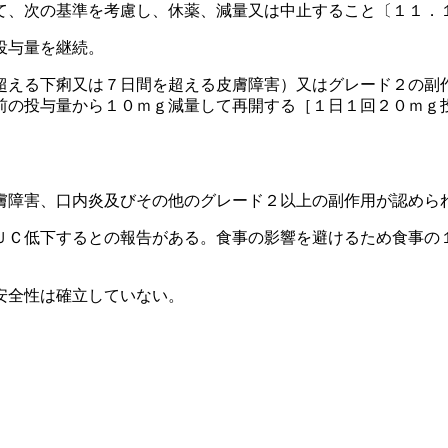
て、次の基準を考慮し、休薬、減量又は中止すること〔１１．
投与量を継続。
超える下痢又は７日間を超える皮膚障害）又はグレード２の副
前の投与量から１０ｍｇ減量して再開する［１日１回２０ｍｇ
膚障害、口内炎及びその他のグレード２以上の副作用が認めら
ＵＣ低下するとの報告がある。食事の影響を避けるため食事の
安全性は確立していない。