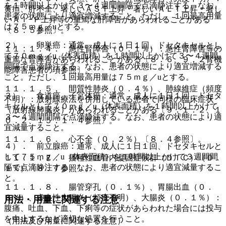
を１時間以上かけて３〜４週間間隔で点滴静注する。なお、
黄疸、肝不全、著しいＡＳＴ上昇・著しいＡＬＴ上昇・著し
患者の状態により適宜増減すること。ただし、１回最高用量
いＡｌ−Ｐ上昇等の重篤な肝障害があらわれることがある
は７５ｍｇ／uとする。
〔８．５参照〕。
２）． 卵巣癌：通常、成人に１日１回、ドセタキセルとし
１１．１．４． 急性腎障害（０．１％）：急性腎障害等の
て７０ｍｇ／u（体表面積）を１時間以上かけて３〜４週間
重篤な腎障害があらわれることがある〔８．６、９．２腎機
間隔で点滴静注する。なお、患者の状態により適宜増減する
能障害患者の項参照〕。
こと。ただし、１回最高用量は７５ｍｇ／uとする。
１１．１．５． 間質性肺炎（０．４％）、肺線維症（頻度
３）． 食道癌、子宮体癌：通常、成人に１日１回、ドセタ
不明）：放射線療法を併用している患者で同様の臨床症状
キセルとして７０ｍｇ／u（体表面積）を１時間以上かけて
（放射線肺臓炎）があらわれることがある〔９．１．２、１
３〜４週間間隔で点滴静注する。なお、患者の状態により適
０．２、１５．１．４参照〕。
宜減量すること。
１１．１．６． 心不全（０．２％）〔８．４参照〕。
４）． 前立腺癌：通常、成人に１日１回、ドセタキセルと
して７５ｍｇ／u（体表面積）を１時間以上かけて３週間間
１１．１．７． 播種性血管内凝固症候群（ＤＩＣ）（０．
隔で点滴静注する。なお、患者の状態により適宜減量するこ
１％）〔８．７参照〕。
と。
１１．１．８． 腸管穿孔（０．１％）、胃腸出血（０．
６％）、虚血性大腸炎（頻度不明）、大腸炎（０．１％）：
用法・用量に関連する注意
腹痛、吐血、下血、下痢等の症状があらわれた場合には投与
を中止するなど適切な処置を行うこと。
（用法及び用量に関連する注意）