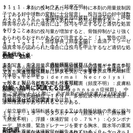
１１．１．９． イレウス（頻度不明）。
７．１． 本剤の投与にあたっては、特に本剤の用量規制因
子である好中球数の変動に十分留意し、投与当日の好中球数
１１．１．１０． 急性呼吸促迫症候群（頻度不明）：呼吸
が２０００／ｍｍ３未満であれば、投与を延期すること。
障害等がみられた場合には、投与を中止するなど適切な処置
を行うこと。
７．２． 本剤の投与量が増加すると、骨髄抑制がより強く
あらわれるおそれがあるので注意すること〔１．警告の項、
１１．１．１１． 急性膵炎（頻度不明）：血清アミラーゼ
８．１、９．１．１、１１．１．１参照〕。
値異常等が認められた場合には投与を中止するなど適切な処
置を行うこと。
薬剤情報
効能・効果
１１．１．１２． 皮膚粘膜眼症候群（Ｓｔｅｖｅｎｓ−Ｊ
薬剤写真、用法用量、効能効果や後発品の情報が一度に参照
乳癌、非小細胞肺癌、胃癌、頭頸部癌、卵巣癌、食道癌、子
ｏｈｎｓｏｎ症候群）（頻度不明）、中毒性表皮壊死融解症
でき、関連情報へ簡単にアクセスができます。
宮体癌、前立腺癌。
（Ｔｏｘｉｃ Ｅｐｉｄｅｒｍａｌ Ｎｅｃｒｏｌｙｓｉ
一般名、製品名どちらでも検索可能！
ｓ：ＴＥＮ）（頻度不明）、多形紅斑（頻度不明）：皮膚粘
効能・効果に関連する注意
膜眼症候群（Ｓｔｅｖｅｎｓ−Ｊｏｈｎｓｏｎ症候群）、中
※ ご使用いただく際に、必ず最新の添付文書および安全性
毒性表皮壊死融解症（ＴＥＮ）、多形紅斑等の水疱性皮疹・
情報も併せてご確認下さい。
（効能又は効果に関連する注意）
滲出性皮疹があらわれることがある。
〈前立腺癌〉遠隔転移を有する又は去勢抵抗性の患者に投与
１１．１．１３． 心タンポナーデ（頻度不明）、肺水腫
すること。
（頻度不明）、浮腫・体液貯留（０．７％＊）：心タンポナ
ーデ、肺水腫、緊急ドレナージを要する胸水、腹水等の重篤
副作用
な浮腫・重篤な体液貯留が報告されている〔９．１．３、１
※本製品は疾病の診断・治療・予防を目的としたプログラム