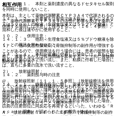
１４．１．１． 本剤と薬剤濃度の異なるドセタキセル製剤
相互作用
を同時に使用しないこと。
本剤は、主として薬物代謝酵素ＣＹＰ３Ａ４で代謝されるの
１４．１．２． 必要量を注射筒で抜き取り、直ちに２５０
で、薬物代謝酵素ＣＹＰ３Ａ４の活性に影響を及ぼす薬剤と
又は５００ｍＬの輸液（生理食塩液又は５％ブドウ糖液）と
併用する場合には注意して投与すること〔１６．４参照〕。
混和した後は速やかに使用すること。
１０．２． 併用注意：
１４．１．３． 他剤＜生理食塩液又は５％ブドウ糖液を除
く＞との混注を行わないこと。
１）． 他の抗悪性腫瘍剤［骨髄抑制等の副作用が増強する
ことがあるので、併用療法を行う場合には、患者の状態を観
１４．１．４． 本剤が皮膚に付着した場合には、直ちに石
察し、減量するか又は投与間隔を延長すること（共に骨髄抑
鹸及び多量の流水で洗い流し、また、粘膜に付着した場合に
制作用を有する）］。
は、直ちに多量の流水で洗い流すこと。
２）． 放射線照射：
１４．２． 薬剤投与時の注意
@． 放射線照射〔１１．１．５参照〕［放射線療法を併用
１４．２．１． 静脈内投与に際し、薬液が血管外に漏れる
している患者で放射線肺臓炎があらわれることがあるので、
と、注射部位に硬結・壊死をおこすことがあるので薬液が血
併用療法を行う場合には、患者の状態を観察し、肺陰影等が
管外に漏れないように投与すること（また、以前に同反応を
認められた場合には、本剤の投与及び放射線照射を中止する
発現した注射部位とは異なる部位に本剤を再投与した場合、
など適切な処置を行うこと（機序不明）］。
以前の注射部位に同反応を再発するといった、いわゆる「Ｒ
ｅｃａｌｌ現象」が認められたとの報告がある）。
A． 放射線照射〔１１．１．５参照〕［骨髄抑制等の副作