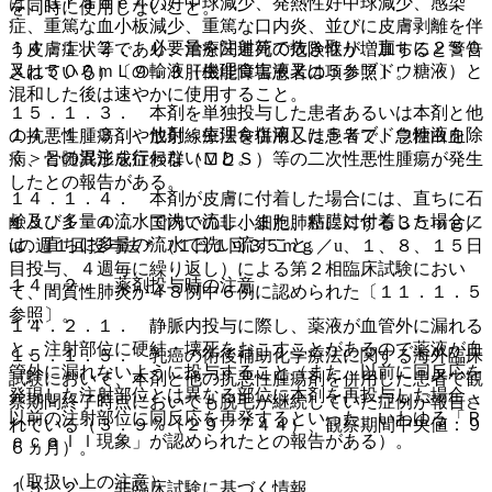
は、Ｇｒａｄｅ４の好中球減少、発熱性好中球減少、感染
を同時に使用しないこと。
症、重篤な血小板減少、重篤な口内炎、並びに皮膚剥離を伴
１４．１．２． 必要量を注射筒で抜き取り、直ちに２５０
う皮膚症状等であり、治療関連死の危険性が増加すると警告
又は５００ｍＬの輸液（生理食塩液又は５％ブドウ糖液）と
されている）〔９．３肝機能障害患者の項参照〕。
混和した後は速やかに使用すること。
１５．１．３． 本剤を単独投与した患者あるいは本剤と他
１４．１．３． 他剤＜生理食塩液又は５％ブドウ糖液を除
の抗悪性腫瘍剤や放射線療法を併用した患者で、急性白血
く＞との混注を行わないこと。
病、骨髄異形成症候群（ＭＤＳ）等の二次性悪性腫瘍が発生
したとの報告がある。
１４．１．４． 本剤が皮膚に付着した場合には、直ちに石
鹸及び多量の流水で洗い流し、また、粘膜に付着した場合に
１５．１．４． 国内での非小細胞肺癌に対する３５ｍｇ／
は、直ちに多量の流水で洗い流すこと。
uの週１回投与法＊（１日１回３５ｍｇ／u、１、８、１５日
目投与、４週毎に繰り返し）による第２相臨床試験におい
１４．２． 薬剤投与時の注意
て、間質性肺炎が４８例中６例に認められた〔１１．１．５
参照〕。
１４．２．１． 静脈内投与に際し、薬液が血管外に漏れる
と、注射部位に硬結・壊死をおこすことがあるので薬液が血
１５．１．５． 乳癌の術後補助化学療法に関する海外臨床
管外に漏れないように投与すること（また、以前に同反応を
試験において、本剤と他の抗悪性腫瘍剤を併用した患者で観
発現した注射部位とは異なる部位に本剤を再投与した場合、
察期間終了時点においても脱毛が継続していた症例が報告さ
以前の注射部位に同反応を再発するといった、いわゆる「Ｒ
れている（３．９％（２９／７４４）、観察期間中央値：９
ｅｃａｌｌ現象」が認められたとの報告がある）。
６ヵ月）。
（取扱い上の注意）
１５．２． 非臨床試験に基づく情報