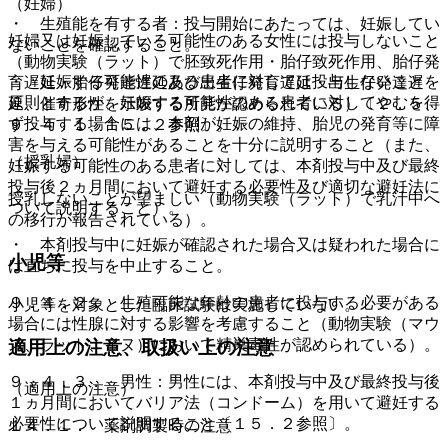
（妊婦）
・ 生殖能を有する者：投与開始にあたっては、妊娠してい
妊婦又は妊娠している可能性のある女性には投与しないこと
ないことを確認すること。
（動物実験（ラット）で胚致死作用・胎仔致死作用、胎仔発
・ 妊娠する可能性のある患者に対しては投与しないことを
育遅延・胎仔発達遅延及び出生仔発育遅延・出生仔発達遅
原則とするが、妊娠する可能性のある患者に対してやむを得
延、催奇形性を示唆する所見が認められている）〔２．５、
ず投与する場合には、本剤が妊娠の維持、胎児の発育等に障
９．４．１、１５．２参照〕。
害を与える可能性があることを十分に説明すること（また、
（授乳婦）
妊娠する可能性のある患者に対しては、本剤投与中及び最終
投与後２ヵ月間において避妊する必要性及び適切な避妊法に
授乳しないことが望ましい（動物実験（ラット）で乳汁中へ
ついて説明すること）。
の移行が報告されている）。
・ 本剤投与中に妊娠が確認された場合又は疑われた場合に
小児等
は直ちに投与を中止すること。
９．４．２． 生殖可能な年齢の患者に投与する必要がある
小児等を対象とした臨床試験は実施していない。
場合には性腺に対する影響を考慮すること（動物実験（マウ
ス、ラット、イヌ）において精巣毒性が認められている）。
適用上の注意、取扱い上の注意
９．４．３． 男性：男性には、本剤投与中及び最終投与後
（適用上の注意）
１ヵ月間においてバリア法（コンドーム）を用いて避妊する
必要性について説明すること〔１５．２参照〕。
１４．１． 薬剤調製時の注意