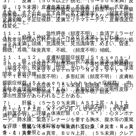
３）． 皮膚：（５０％以上）脱毛、（５〜５０％未満）皮
疹、（５％未満）皮膚色素沈着、爪疾患（爪剥離、爪変形、
１１．１．１０． 急性呼吸促迫症候群（頻度不明）：呼吸
爪変色、爪下出血、爪下血腫、爪下膿瘍等）、（頻度不明）
障害等がみられた場合には、投与を中止するなど適切な処置
皮膚剥離、手足症候群、皮膚エリテマトーデス、皮膚強皮症
を行うこと。
様変化。
１１．１．１１． 急性膵炎（頻度不明）：血清アミラーゼ
４）． 精神・神経系：（５〜５０％未満）しびれ感、
値異常等が認められた場合には投与を中止するなど適切な処
（５％未満）頭痛、意識喪失、見当識障害、めまい、昏迷、
置を行うこと。
難聴、耳鳴、味覚異常、不眠、（頻度不明）傾眠。
１１．１．１２． 皮膚粘膜眼症候群（Ｓｔｅｖｅｎｓ−Ｊ
５）． 眼：（５％未満）羞明、視力異常、流涙、結膜炎、
ｏｈｎｓｏｎ症候群）（頻度不明）、中毒性表皮壊死融解症
（頻度不明）視覚障害（閃光、光のちらつき、暗点）、涙道
（Ｔｏｘｉｃ Ｅｐｉｄｅｒｍａｌ Ｎｅｃｒｏｌｙｓｉ
閉塞、黄斑浮腫。
ｓ：ＴＥＮ）（頻度不明）、多形紅斑（頻度不明）：皮膚粘
膜眼症候群（Ｓｔｅｖｅｎｓ−Ｊｏｈｎｓｏｎ症候群）、中
６）． 神経・筋症状：（５％未満）筋肉痛、関節痛、筋力
毒性表皮壊死融解症（ＴＥＮ）、多形紅斑等の水疱性皮疹・
低下・脱力感、背部痛、痙攣、（頻度不明）筋炎。
滲出性皮疹があらわれることがある。
７）． 肝臓：（５〜５０％未満）ＡＳＴ上昇・ＡＬＴ上
１１．１．１３． 心タンポナーデ（頻度不明）、肺水腫
昇・γ−ＧＴＰ上昇・Ａｌ−Ｐ上昇・ＬＤＨ上昇、（５％未
（頻度不明）、浮腫・体液貯留（０．７％＊）：心タンポナ
満）総ビリルビン上昇。
ーデ、肺水腫、緊急ドレナージを要する胸水、腹水等の重篤
な浮腫・重篤な体液貯留が報告されている〔９．１．３、１
８）． 腎臓：（５〜５０％未満）蛋白尿、Ｋ異常・Ｎａ異
５．１．１参照〕。
常・Ｃｌ異常・Ｃａ異常、ＢＵＮ上昇、（５％未満）クレア