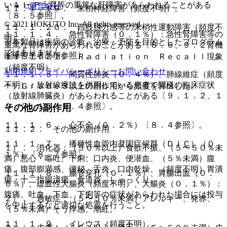
いＡｌ−Ｐ上昇等の重篤な肝障害があらわれることがある
運営会社
１１．１．１９． 末梢神経障害（頻度不明）。
〔８．５参照〕。
© 2021 HOKUTO Inc. All rights reserved.
１１．１．２０． 四肢脱力感等の末梢性運動障害（頻度不
１１．１．４． 急性腎障害（０．１％）：急性腎障害等の
明）。
※本製品は疾病の診断・治療・予防を目的としたプログラム
重篤な腎障害があらわれることがある〔８．６、９．２腎機
ではありません。
能障害患者の項参照〕。
１１．１．２１． Ｒａｄｉａｔｉｏｎ Ｒｅｃａｌｌ現象
（頻度不明）。
利用規約
プライバシーポリシー
お問い合わせ
１１．１．５． 間質性肺炎（０．４％）、肺線維症（頻度
不明）：放射線療法を併用している患者で同様の臨床症状
＊）Ｇｒａｄｅ３以上の副作用から頻度を算出した。
（放射線肺臓炎）があらわれることがある〔９．１．２、１
０．２、１５．１．４参照〕。
その他の副作用
１１．１．６． 心不全（０．２％）〔８．４参照〕。
１１．２． その他の副作用
１１．１．７． 播種性血管内凝固症候群（ＤＩＣ）（０．
１）． 消化器：（５０％以上）食欲不振、（５〜５０％未
１％）〔８．７参照〕。
満）悪心・嘔吐、下痢、口内炎、便潜血、（５％未満）腹
痛、腹部膨満感、便秘、舌炎、口内乾燥、（頻度不明）胃潰
１１．１．８． 腸管穿孔（０．１％）、胃腸出血（０．
瘍・十二指腸潰瘍、食道炎、しゃっくり。
６％）、虚血性大腸炎（頻度不明）、大腸炎（０．１％）：
腹痛、吐血、下血、下痢等の症状があらわれた場合には投与
２）． 過敏症：（５〜５０％未満）アレルギー、発赤、
を中止するなど適切な処置を行うこと。
（５％未満）そう痒感、潮紅。
１１．１．９． イレウス（頻度不明）。