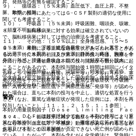
昇、発熱等の有無を確認すること。
９）． 循環器：（５％未満）血圧低下、血圧上昇、不整
脈、動悸、頻脈。
・ 本剤の投与にあたってはＧ−ＣＳＦ製剤の適切な使用に
関しても考慮すること。
１０）． 呼吸器：（５％未満）呼吸困難、咽頭炎、咳嗽、
（頻度不明）血痰。
８．２． 脳転移病巣に対する効果は確立されていないの
で、脳転移病巣に対しては他の治療法を考慮すること。
１１）． その他：（５０％以上）全身倦怠感、（５〜５
０％未満）発熱、浮腫、総蛋白異常・アルブミン異常・Ａ／
８．３． 本剤による重篤な過敏症状があらわれることがあ
Ｇ比異常・ＣＫ異常、（５％未満）静脈炎、疼痛、胸痛、全
るので、特に本剤の初回及び第２回目の投与時は、観察を十
身痛、熱感、腰痛、鼻出血、ほてり、（頻度不明）脱水。
分に行うこと。過敏症状は本剤の投与開始から数分以内に起
こることがあるので、本剤投与開始後１時間は頻回にバイタ
乳癌、非小細胞肺癌、胃癌、頭頸部癌、卵巣癌、食道癌、子
ルサイン（血圧、脈拍数等）のモニタリングを行うなど、患
宮体癌及び前立腺癌を対象とした国内前期・後期第２相臨床
者の状態を十分に観察すること。重篤な過敏症状（呼吸困
試験で認められた副作用に基づき算出した。
難、気管支痙攣、血圧低下、胸部圧迫感、発疹等）が認めら
れた場合は、直ちに本剤の投与を中止し、適切な処置を行う
警告
こと（なお、重篤な過敏症状が発現した症例には、本剤を再
投与しないこと）〔１１．１．２、１５．１．１参照〕。
本剤の用量規制因子（Ｄｏｓｅ Ｌｉｍｉｔｉｎｇ Ｆａｃ
ｔｏｒ、ＤＬＦ）は好中球減少であり、本剤の使用により重
８．４． 心・循環器系に対する観察を十分に行うこと（と
篤な骨髄抑制（主に好中球減少）、重症感染症等の重篤な副
きに心不全、血圧低下、不整脈、動悸等があらわれることが
作用及び本剤との因果関係が否定できない死亡例が認められ
ある）〔１１．１．６参照〕。
ている。したがって、本剤を含むがん化学療法は、緊急時に