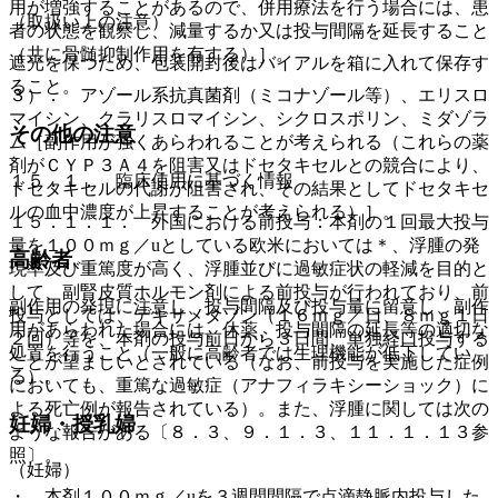
用が増強することがあるので、併用療法を行う場合には、患
（取扱い上の注意）
者の状態を観察し、減量するか又は投与間隔を延長すること
（共に骨髄抑制作用を有する）］。
遮光を保つため、包装開封後はバイアルを箱に入れて保存す
ること。
３）． アゾール系抗真菌剤（ミコナゾール等）、エリスロ
マイシン、クラリスロマイシン、シクロスポリン、ミダゾラ
その他の注意
ム［副作用が強くあらわれることが考えられる（これらの薬
剤がＣＹＰ３Ａ４を阻害又はドセタキセルとの競合により、
１５．１． 臨床使用に基づく情報
ドセタキセルの代謝が阻害され、その結果としてドセタキセ
ルの血中濃度が上昇することが考えられる）］。
１５．１．１． 外国における前投与：本剤の１回最大投与
量を１００ｍｇ／uとしている欧米においては＊、浮腫の発
高齢者
現率及び重篤度が高く、浮腫並びに過敏症状の軽減を目的と
して、副腎皮質ホルモン剤による前投与が行われており、前
副作用の発現に注意し、投与間隔及び投与量に留意し、副作
投与としては、デキサメタゾン（１６ｍｇ／日、８ｍｇ１日
用があらわれた場合には、休薬、投与間隔の延長等の適切な
２回）等を、本剤の投与前日から３日間、単独経口投与する
処置を行うこと（一般に高齢者では生理機能が低下してい
ことが望ましいとされている（なお、前投与を実施した症例
る）。
においても、重篤な過敏症（アナフィラキシーショック）に
よる死亡例が報告されている）。また、浮腫に関しては次の
妊婦・授乳婦
ような報告がある〔８．３、９．１．３、１１．１．１３参
照〕。
（妊婦）
・ 本剤１００ｍｇ／uを３週間間隔で点滴静脈内投与した