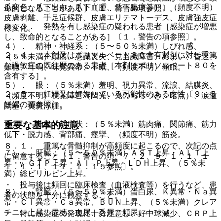
爪変色、爪下出血、爪下血腫、爪下膿瘍等）、（頻度不明）
命的となることがある］〔１．警告の項参照〕。
皮膚剥離、手足症候群、皮膚エリテマトーデス、皮膚強皮症
２．３． 発熱を有し感染症の疑われる患者［感染症が増悪
様変化。
し、致命的となることがある］〔１．警告の項参照〕。
４）． 精神・神経系：（５〜５０％未満）しびれ感、
２．４． 本剤又はポリソルベート８０含有製剤に対し重篤
（５％未満）頭痛、意識喪失、見当識障害、めまい、昏迷、
な過敏症の既往歴のある患者［本剤はポリソルベート８０を
難聴、耳鳴、味覚異常、不眠、（頻度不明）傾眠。
含有する］。
５）． 眼：（５％未満）羞明、視力異常、流涙、結膜炎、
２．５． 妊婦又は妊娠している可能性のある女性〔９．５
（頻度不明）視覚障害（閃光、光のちらつき、暗点）、涙道
妊婦の項参照〕。
閉塞、黄斑浮腫。
６）． 神経・筋症状：（５％未満）筋肉痛、関節痛、筋力
重要な基本的注意
低下・脱力感、背部痛、痙攣、（頻度不明）筋炎。
８．１． 重篤な骨髄抑制が高頻度に起こるので、次記の点
７）． 肝臓：（５〜５０％未満）ＡＳＴ上昇・ＡＬＴ上
に留意すること〔１．警告の項、７．２、９．１．１、１
昇・γ−ＧＴＰ上昇・Ａｌ−Ｐ上昇・ＬＤＨ上昇、（５％未
１．１．１、１１．１．１５参照〕。
満）総ビリルビン上昇。
・ 投与後は頻回に臨床検査（血液検査等）を行うなど、患
８）． 腎臓：（５〜５０％未満）蛋白尿、Ｋ異常・Ｎａ異
者の状態を十分に観察すること。
常・Ｃｌ異常・Ｃａ異常、ＢＵＮ上昇、（５％未満）クレア
チニン上昇、尿糖、血尿、乏尿、頻尿。
・ 特に感染症の発現に十分注意し、好中球減少、ＣＲＰ上