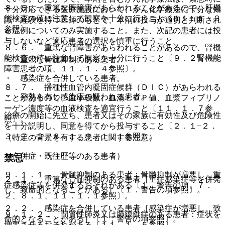
８．５． 重篤な肝障害があらわれることがあるので、肝機
十分対応できる医療施設において、がん化学療法に十分な知
能検査の値に注意して観察を十分に行うこと〔１１．１．３
識・経験を持つ医師のもとで、本剤の投与が適切と判断され
参照〕。
る症例についてのみ実施すること。また、次記の患者には投
与しないなど適応患者の選択を慎重に行うこと。
８．６． 重篤な腎障害があらわれることがあるので、腎機
能検査の値に注意して観察を十分に行うこと〔９．２腎機能
・ 重篤な骨髄抑制のある患者。
障害患者の項、１１．１．４参照〕。
・ 感染症を合併している患者。
８．７． 播種性血管内凝固症候群（ＤＩＣ）があらわれる
・ 発熱を有し感染症の疑われる患者。
ことがあるので、血小板数、血清ＦＤＰ値、血漿フィブリノ
ーゲン濃度等の血液検査を適宜行うこと〔１１．１．７参
治療の開始に先立ち、患者又はその家族に有効性及び危険性
照〕。
を十分説明し、同意を得てから投与すること〔２．１−２．
３、７．２、８．１、９．１．１参照〕。
（特定の背景を有する患者に関する注意）
（合併症・既往歴等のある患者）
禁忌
９．１．１． 骨髄抑制のある患者：骨髄抑制が増悪し、重
２．１． 重篤な骨髄抑制のある患者［重症感染症等を併発
症感染症等を併発するおそれがある〔１．警告の項、７．
し、致命的となることがある］〔１．警告の項参照〕。
２、８．１、１１．１．１参照〕。
２．２． 感染症を合併している患者［感染症が増悪し、致
９．１．２． 間質性肺炎又は肺線維症のある患者：症状を
命的となることがある］〔１．警告の項参照〕。
増悪させるおそれがある〔１１．１．５参照〕。