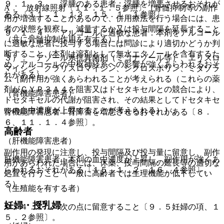
９．１．３． 浮腫のある患者：浮腫を増悪させるおそれが
A． 放射線照射〔１１．１．５参照〕［骨髄抑制等の副作
ある〔１１．１．１３、１５．１．１参照〕。
用が増強することがあるので、併用療法を行う場合には、患
者の状態を観察し、減量するか又は投与間隔を延長すること
９．１．４． アルコールに過敏な患者：本剤をアルコール
（共に骨髄抑制作用を有する）］。
に過敏な患者に投与する場合には問診により適切かどうか判
断すること（本剤は溶剤として無水エタノールを含有するた
３）． アゾール系抗真菌剤（ミコナゾール等）、エリスロ
め、アルコールの中枢神経系への影響が強くあらわれるおそ
マイシン、クラリスロマイシン、シクロスポリン、ミダゾラ
れがある）。
ム［副作用が強くあらわれることが考えられる（これらの薬
剤がＣＹＰ３Ａ４を阻害又はドセタキセルとの競合により、
（腎機能障害患者）
ドセタキセルの代謝が阻害され、その結果としてドセタキセ
ルの血中濃度が上昇することが考えられる）］。
腎機能障害患者：腎障害を増悪させるおそれがある〔８．
６、１１．１．４参照〕。
高齢者
（肝機能障害患者）
副作用の発現に注意し、投与間隔及び投与量に留意し、副作
肝機能障害患者：本剤の血中濃度が上昇し、副作用が強くあ
用があらわれた場合には、休薬、投与間隔の延長等の適切な
らわれるおそれがある〔１５．１．２、１６．４参照〕。
処置を行うこと（一般に高齢者では生理機能が低下してい
る）。
（生殖能を有する者）
妊婦・授乳婦
９．４．１． 次の点に留意すること〔９．５妊婦の項、１
５．２参照〕。