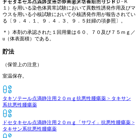
チャイニーズハムスターの卵巣由来培養細胞（ＣＨＯ−Ｋ
ドセタキセル点滴静注液２０ｍｇ／２ｍＬ「サンド」
１）を用いる染色体異常試験において異数性誘発作用及びマ
ウスを用いる小核試験において小核誘発作用が報告されてい
る〔９．４．１、９．４．３、９．５妊婦の項参照〕。
＊）本剤の承認された１回用量は６０、７０及び７５ｍｇ／
u（体表面積）である。
貯法
（保管上の注意）
室温保存。
タキソテール点滴静注用２０ｍｇ
抗悪性腫瘍薬 > タキサン
系抗悪性腫瘍薬
ドセタキセル点滴静注用２０ｍｇ「サワイ」
抗悪性腫瘍薬 >
タキサン系抗悪性腫瘍薬