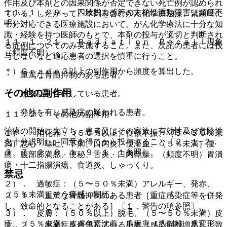
作用及び本剤との因果関係が否定できない死亡例が認められ
１１．１．２０． 四肢脱力感等の末梢性運動障害（頻度不
ている。したがって、本剤を含むがん化学療法は、緊急時に
明）。
十分対応できる医療施設において、がん化学療法に十分な知
識・経験を持つ医師のもとで、本剤の投与が適切と判断され
１１．１．２１． Ｒａｄｉａｔｉｏｎ Ｒｅｃａｌｌ現象
る症例についてのみ実施すること。また、次記の患者には投
（頻度不明）。
与しないなど適応患者の選択を慎重に行うこと。
＊）Ｇｒａｄｅ３以上の副作用から頻度を算出した。
・ 重篤な骨髄抑制のある患者。
その他の副作用
・ 感染症を合併している患者。
・ 発熱を有し感染症の疑われる患者。
１１．２． その他の副作用
治療の開始に先立ち、患者又はその家族に有効性及び危険性
１）． 消化器：（５０％以上）食欲不振、（５〜５０％未
を十分説明し、同意を得てから投与すること〔２．１−２．
満）悪心・嘔吐、下痢、口内炎、便潜血、（５％未満）腹
３、７．２、８．１、９．１．１参照〕。
痛、腹部膨満感、便秘、舌炎、口内乾燥、（頻度不明）胃潰
瘍・十二指腸潰瘍、食道炎、しゃっくり。
禁忌
２）． 過敏症：（５〜５０％未満）アレルギー、発赤、
（５％未満）そう痒感、潮紅。
２．１． 重篤な骨髄抑制のある患者［重症感染症等を併発
し、致命的となることがある］〔１．警告の項参照〕。
３）． 皮膚：（５０％以上）脱毛、（５〜５０％未満）皮
疹、（５％未満）皮膚色素沈着、爪疾患（爪剥離、爪変形、
２．２． 感染症を合併している患者［感染症が増悪し、致