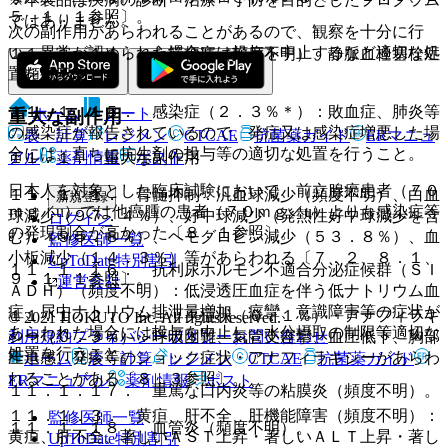
５．１．１参照〕。
ではありません。
次の副作用があらわれることがあるので、観察を十分に行
い、異常が認められた場合には投与を中止するなど適切な処
１１．１．１４． 心筋梗塞（頻度不明）、静脈血栓塞栓症
置を行うこと。
（頻度不明）。
１１．１．１５． 感染症（２．３％＊）：敗血症、肺炎等
ホーム
ノート
重大な副作用
の感染症が報告されているので、発症又は感染症増悪した場
表・計算
レジメン
CTCAE
抗菌薬ガイド
ERマニュ
合には、直ちに抗生剤の投与等の適切な処置を行うこと。
アル
薬剤情報
ポスト
１１．１． 重大な副作用
日本人を対象とした臨床試験において、前立腺癌患者（７０
１１．１．１． 骨髄抑制：汎血球減少（頻度不明）、白血
新規登録
ｍｇ／u）では他癌腫の患者（７０ｍｇ／u）よりも感染症等
球減少（９７．４％）、好中球減少（発熱性好中球減少を含
ログイン
の発現割合が高かった〔８．１参照〕。
む）（９５．８％）、ヘモグロビン減少（５３．８％）、血
監修医師一覧
小板減少（１４．３％）等があらわれる〔７．２、８．１、
UpToDate特別割引
１１．１．１６． 抗利尿ホルモン不適合分泌症候群（ＳＩ
９．１．１参照〕。
運営会社
ＡＤＨ）（頻度不明）：低浸透圧血症を伴う低ナトリウム血
症、尿中ナトリウム排泄量増加、痙攣、意識障害等の症状が
１１．１．２． ショック症状（０．１％）・アナフィラキ
© 2021 HOKUTO Inc. All rights reserved.
あらわれた場合には投与を中止し、水分摂取の制限等適切な
利用規約
プライバシーポリシー
お問い合わせ
シー（０．３％）：呼吸困難、気管支痙攣、血圧低下、胸部
処置を行うこと。
圧迫感、発疹等のショック症状・アナフィラキシーがあらわ
ホーム
表・計算
レジメン
CTCAE
抗菌薬ガイド
れることがある〔８．３参照〕。
ERマニュアル
薬剤情報
ポスト
１１．１．１７． 重篤な口内炎等の粘膜炎（頻度不明）。
１１．１．３． 黄疸、肝不全、肝機能障害（頻度不明）：
監修医師一覧
１１．１．１８． 血管炎（頻度不明）。
黄疸、肝不全、著しいＡＳＴ上昇・著しいＡＬＴ上昇・著し
UpToDate特別割引