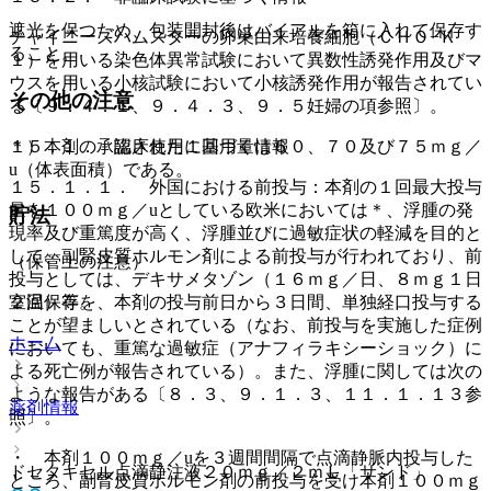
遮光を保つため、包装開封後はバイアルを箱に入れて保存す
チャイニーズハムスターの卵巣由来培養細胞（ＣＨＯ−Ｋ
ること。
１）を用いる染色体異常試験において異数性誘発作用及びマ
ウスを用いる小核試験において小核誘発作用が報告されてい
その他の注意
る〔９．４．１、９．４．３、９．５妊婦の項参照〕。
１５．１． 臨床使用に基づく情報
＊）本剤の承認された１回用量は６０、７０及び７５ｍｇ／
u（体表面積）である。
１５．１．１． 外国における前投与：本剤の１回最大投与
量を１００ｍｇ／uとしている欧米においては＊、浮腫の発
貯法
現率及び重篤度が高く、浮腫並びに過敏症状の軽減を目的と
して、副腎皮質ホルモン剤による前投与が行われており、前
（保管上の注意）
投与としては、デキサメタゾン（１６ｍｇ／日、８ｍｇ１日
２回）等を、本剤の投与前日から３日間、単独経口投与する
室温保存。
ことが望ましいとされている（なお、前投与を実施した症例
ホーム
においても、重篤な過敏症（アナフィラキシーショック）に
よる死亡例が報告されている）。また、浮腫に関しては次の
ような報告がある〔８．３、９．１．３、１１．１．１３参
薬剤情報
照〕。
・ 本剤１００ｍｇ／uを３週間間隔で点滴静脈内投与した
ドセタキセル点滴静注液２０ｍｇ／２ｍＬ「サンド」
ところ、副腎皮質ホルモン剤の前投与を受け本剤１００ｍｇ