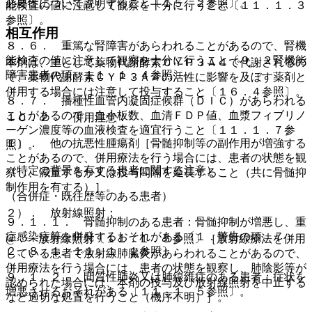
必要性について説明すること〔１５．２参照〕。
能検査の値に注意して観察を十分に行うこと〔１１．１．３
参照〕。
相互作用
８．６． 重篤な腎障害があらわれることがあるので、腎機
能検査の値に注意して観察を十分に行うこと〔９．２腎機能
本剤は、主として薬物代謝酵素ＣＹＰ３Ａ４で代謝されるの
障害患者の項、１１．１．４参照〕。
で、薬物代謝酵素ＣＹＰ３Ａ４の活性に影響を及ぼす薬剤と
併用する場合には注意して投与すること〔１６．４参照〕。
８．７． 播種性血管内凝固症候群（ＤＩＣ）があらわれる
ことがあるので、血小板数、血清ＦＤＰ値、血漿フィブリノ
１０．２． 併用注意：
ーゲン濃度等の血液検査を適宜行うこと〔１１．１．７参
１）． 他の抗悪性腫瘍剤［骨髄抑制等の副作用が増強する
照〕。
ことがあるので、併用療法を行う場合には、患者の状態を観
（特定の背景を有する患者に関する注意）
察し、減量するか又は投与間隔を延長すること（共に骨髄抑
制作用を有する）］。
（合併症・既往歴等のある患者）
２）． 放射線照射：
９．１．１． 骨髄抑制のある患者：骨髄抑制が増悪し、重
症感染症等を併発するおそれがある〔１．警告の項、７．
@． 放射線照射〔１１．１．５参照〕［放射線療法を併用
２、８．１、１１．１．１参照〕。
している患者で放射線肺臓炎があらわれることがあるので、
併用療法を行う場合には、患者の状態を観察し、肺陰影等が
９．１．２． 間質性肺炎又は肺線維症のある患者：症状を
認められた場合には、本剤の投与及び放射線照射を中止する
増悪させるおそれがある〔１１．１．５参照〕。
など適切な処置を行うこと（機序不明）］。