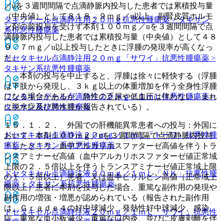
／uを３週間間隔で点滴静脈内投与した患者では累積投与量
（中央値）として８１８．９ｍｇ／u以上、副腎皮質ホルモ
タキソテール点滴静注用２０ｍｇ
抗悪性腫瘍薬 > タキサン
ン剤の前投与を受けず本剤１００ｍｇ／uを３週間間隔で点
系抗悪性腫瘍薬
滴静脈内投与した患者では累積投与量（中央値）として４８
９．７ｍｇ／u以上投与したときに浮腫の発現率が高くなっ
た。
ドセタキセル点滴静注用２０ｍｇ「サワイ」
抗悪性腫瘍薬 >
タキサン系抗悪性腫瘍薬
・ 本剤の投与を中止すると、浮腫は徐々に軽快する（浮腫
は下肢から発現し、３ｋｇ以上の体重増加を伴う全身性浮腫
になる場合があるが、急性の乏尿や低血圧は伴わない。まれ
ワンタキソテール点滴静注２０ｍｇ／１ｍＬ
抗悪性腫瘍薬 >
に脱水症及び肺水腫が報告されている）。
タキサン系抗悪性腫瘍薬
１５．１．２． 外国での肝機能異常患者への投与：外国に
ドセタキセル点滴静注２０ｍｇ／１ｍＬ「トーワ」
抗悪性腫
おいて、本剤１００ｍｇ／uを３週間間隔で点滴静脈内投与
瘍薬 > タキサン系抗悪性腫瘍薬
＊したところ、血中アルカリホスファターゼ高値を伴うトラ
ンスアミナーゼ高値（血中アルカリホスファターゼ値正常域
上限の２．５倍以上を伴うトランスアミナーゼ値正常域上限
ドセタキセル点滴静注液２０ｍｇ／１ｍＬ「ＮＫ」
抗悪性腫
の１．５倍以上）患者、又は血中ビリルビン高値（正常域上
瘍薬 > タキサン系抗悪性腫瘍薬
限以上）患者に本剤を投与した場合、重篤な副作用の発現や
副作用の増強・増悪が認められている（報告された副作用
は、Ｇｒａｄｅ４の好中球減少、発熱性好中球減少、感染
ドセタキセル点滴静注液２０ｍｇ／１ｍＬ「サワイ」
抗悪性
症、重篤な血小板減少、重篤な口内炎、並びに皮膚剥離を伴