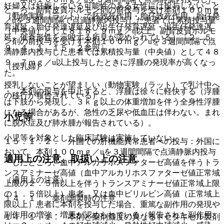
妊婦又は妊娠している可能性のある女性には投与しないこと
ところ、副腎皮質ホルモン剤の前投与を受け本剤１００ｍｇ
（動物実験（ラット）で胚致死作用・胎仔致死作用、胎仔発
／uを３週間間隔で点滴静脈内投与した患者では累積投与量
育遅延・胎仔発達遅延及び出生仔発育遅延・出生仔発達遅
（中央値）として８１８．９ｍｇ／u以上、副腎皮質ホルモ
延、催奇形性を示唆する所見が認められている）〔２．５、
ン剤の前投与を受けず本剤１００ｍｇ／uを３週間間隔で点
９．４．１、１５．２参照〕。
滴静脈内投与した患者では累積投与量（中央値）として４８
９．７ｍｇ／u以上投与したときに浮腫の発現率が高くなっ
（授乳婦）
た。
授乳しないことが望ましい（動物実験（ラット）で乳汁中へ
・ 本剤の投与を中止すると、浮腫は徐々に軽快する（浮腫
の移行が報告されている）。
は下肢から発現し、３ｋｇ以上の体重増加を伴う全身性浮腫
になる場合があるが、急性の乏尿や低血圧は伴わない。まれ
小児等
に脱水症及び肺水腫が報告されている）。
小児等を対象とした臨床試験は実施していない。
１５．１．２． 外国での肝機能異常患者への投与：外国に
おいて、本剤１００ｍｇ／uを３週間間隔で点滴静脈内投与
適用上の注意、取扱い上の注意
＊したところ、血中アルカリホスファターゼ高値を伴うトラ
ンスアミナーゼ高値（血中アルカリホスファターゼ値正常域
（適用上の注意）
上限の２．５倍以上を伴うトランスアミナーゼ値正常域上限
の１．５倍以上）患者、又は血中ビリルビン高値（正常域上
１４．１． 薬剤調製時の注意
限以上）患者に本剤を投与した場合、重篤な副作用の発現や
副作用の増強・増悪が認められている（報告された副作用
１４．１．１． 本剤と薬剤濃度の異なるドセタキセル製剤