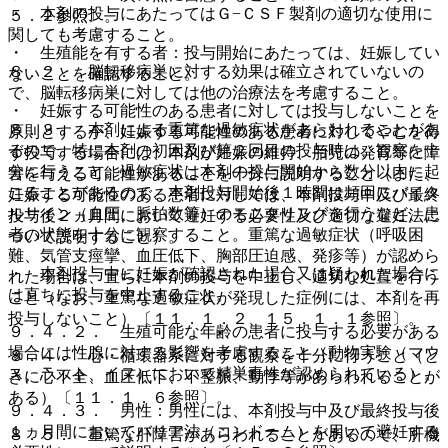
・ 本剤の投与にあたってはＧ−ＣＳＦ製剤の適切な使用に
５．２参照〕。
関しても考慮すること。
・ 生殖能を有する者：投与開始にあたっては、妊娠してい
８．２． 脳転移病巣に対する効果は確立されていないの
ないことを確認すること。
で、脳転移病巣に対しては他の治療法を考慮すること。
・ 妊娠する可能性のある患者に対しては投与しないことを
８．３． 本剤による重篤な過敏症状があらわれることがあ
原則とするが、妊娠する可能性のある患者に対してやむを得
るので、特に本剤の初回及び第２回目の投与時は、観察を十
ず投与する場合には、本剤が妊娠の維持、胎児の発育等に障
分に行うこと。過敏症状は本剤の投与開始から数分以内に起
害を与える可能性があることを十分に説明すること（また、
こることがあるので、本剤投与開始後１時間は頻回にバイタ
妊娠する可能性のある患者に対しては、本剤投与中及び最終
ルサイン（血圧、脈拍数等）のモニタリングを行うなど、患
投与後２ヵ月間において避妊する必要性及び適切な避妊法に
者の状態を十分に観察すること。重篤な過敏症状（呼吸困
ついて説明すること）。
難、気管支痙攣、血圧低下、胸部圧迫感、発疹等）が認めら
・ 本剤投与中に妊娠が確認された場合又は疑われた場合に
れた場合は、直ちに本剤の投与を中止し、適切な処置を行う
は直ちに投与を中止すること。
こと（なお、重篤な過敏症状が発現した症例には、本剤を再
投与しないこと）〔１１．１．２、１５．１．１参照〕。
９．４．２． 生殖可能な年齢の患者に投与する必要がある
場合には性腺に対する影響を考慮すること（動物実験（マウ
８．４． 心・循環器系に対する観察を十分に行うこと（と
ス、ラット、イヌ）において精巣毒性が認められている）。
きに心不全、血圧低下、不整脈、動悸等があらわれることが
ある）〔１１．１．６参照〕。
９．４．３． 男性：男性には、本剤投与中及び最終投与後
１ヵ月間においてバリア法（コンドーム）を用いて避妊する
８．５． 重篤な肝障害があらわれることがあるので、肝機