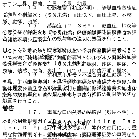
チニン上昇、尿糖、血尿、乏尿、頻尿。
１１．１．１４． 心筋梗塞（頻度不明）、静脈血栓塞栓症
（頻度不明）。
９）． 循環器：（５％未満）血圧低下、血圧上昇、不整
脈、動悸、頻脈。
１１．１．１５． 感染症（２．３％＊）：敗血症、肺炎等
の感染症が報告されているので、発症又は感染症増悪した場
１０）． 呼吸器：（５％未満）呼吸困難、咽頭炎、咳嗽、
合には、直ちに抗生剤の投与等の適切な処置を行うこと。
（頻度不明）血痰。
日本人を対象とした臨床試験において、前立腺癌患者（７０
１１）． その他：（５０％以上）全身倦怠感、（５〜５
ｍｇ／u）では他癌腫の患者（７０ｍｇ／u）よりも感染症等
０％未満）発熱、浮腫、総蛋白異常・アルブミン異常・Ａ／
の発現割合が高かった〔８．１参照〕。
Ｇ比異常・ＣＫ異常、（５％未満）静脈炎、疼痛、胸痛、全
身痛、熱感、腰痛、鼻出血、ほてり、（頻度不明）脱水。
１１．１．１６． 抗利尿ホルモン不適合分泌症候群（ＳＩ
ＡＤＨ）（頻度不明）：低浸透圧血症を伴う低ナトリウム血
乳癌、非小細胞肺癌、胃癌、頭頸部癌、卵巣癌、食道癌、子
症、尿中ナトリウム排泄量増加、痙攣、意識障害等の症状が
宮体癌及び前立腺癌を対象とした国内前期・後期第２相臨床
あらわれた場合には投与を中止し、水分摂取の制限等適切な
試験で認められた副作用に基づき算出した。
処置を行うこと。
警告
１１．１．１７． 重篤な口内炎等の粘膜炎（頻度不明）。
本剤の用量規制因子（Ｄｏｓｅ Ｌｉｍｉｔｉｎｇ Ｆａｃ
１１．１．１８． 血管炎（頻度不明）。
ｔｏｒ、ＤＬＦ）は好中球減少であり、本剤の使用により重
篤な骨髄抑制（主に好中球減少）、重症感染症等の重篤な副
１１．１．１９． 末梢神経障害（頻度不明）。