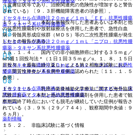
腫瘍薬 > タキサン系抗悪性腫瘍薬
う皮膚症状等であり、治療関連死の危険性が増加すると警告
されている）〔９．３肝機能障害患者の項参照〕。
ドセタキセル点滴静注２０ｍｇ／１ｍＬ「ＥＥ」
抗悪性腫瘍
１５．１．３． 本剤を単独投与した患者あるいは本剤と他
薬 > タキサン系抗悪性腫瘍薬
の抗悪性腫瘍剤や放射線療法を併用した患者で、急性白血
病、骨髄異形成症候群（ＭＤＳ）等の二次性悪性腫瘍が発生
したとの報告がある。
ドセタキセル点滴静注２０ｍｇ／１ｍＬ「ニプロ」
抗悪性腫
瘍薬 > タキサン系抗悪性腫瘍薬
１５．１．４． 国内での非小細胞肺癌に対する３５ｍｇ／
uの週１回投与法＊（１日１回３５ｍｇ／u、１、８、１５日
目投与、４週毎に繰り返し）による第２相臨床試験におい
ドセタキセル点滴静注２０ｍｇ／１ｍＬ「ヤクルト」
抗悪性
て、間質性肺炎が４８例中６例に認められた〔１１．１．５
腫瘍薬 > タキサン系抗悪性腫瘍薬
参照〕。
ドセタキセル点滴静注液２０ｍｇ／２ｍＬ「ホスピーラ」
抗
１５．１．５． 乳癌の術後補助化学療法に関する海外臨床
悪性腫瘍薬 > タキサン系抗悪性腫瘍薬
試験において、本剤と他の抗悪性腫瘍剤を併用した患者で観
ホーム
察期間終了時点においても脱毛が継続していた症例が報告さ
れている（３．９％（２９／７４４）、観察期間中央値：９
６ヵ月）。
薬剤情報
１５．２． 非臨床試験に基づく情報