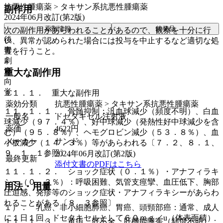
抗悪性腫瘍薬 > タキサン系抗悪性腫瘍薬
副作用
2024年06月改訂(第2版)
薬剤情報
後発品
次の副作用があらわれることがあるので、観察を十分に行
後
い、異常が認められた場合には投与を中止するなど適切な処
毒
置を行うこと。
劇
麻
重大な副作用
向
覚
１１．１． 重大な副作用
薬効分類
抗悪性腫瘍薬 > タキサン系抗悪性腫瘍薬
１１．１．１． 骨髄抑制：汎血球減少（頻度不明）、白血
一般名
ドセタキセル注射液
球減少（９７．４％）、好中球減少（発熱性好中球減少を含
薬価
4622
円
む）（９５．８％）、ヘモグロビン減少（５３．８％）、血
メーカー
サンド
小板減少（１４．３％）等があらわれる〔７．２、８．１、
９．１．１参照〕。
2024年06月改訂(第2版)
最終更新
添付文書のPDFはこちら
１１．１．２． ショック症状（０．１％）・アナフィラキ
シー（０．３％）：呼吸困難、気管支痙攣、血圧低下、胸部
用法・用量
圧迫感、発疹等のショック症状・アナフィラキシーがあらわ
れることがある〔８．３参照〕。
１）． 乳癌、非小細胞肺癌、胃癌、頭頸部癌：通常、成人
に１日１回、ドセタキセルとして６０ｍｇ／u（体表面積）
１１．１．３． 黄疸、肝不全、肝機能障害（頻度不明）：