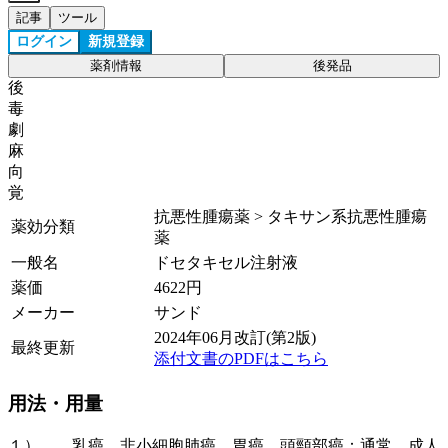
記事
ツール
ログイン
新規登録
薬剤情報
後発品
後
毒
劇
麻
向
覚
抗悪性腫瘍薬 > タキサン系抗悪性腫瘍
薬効分類
薬
一般名
ドセタキセル注射液
薬価
4622
円
メーカー
サンド
2024年06月改訂(第2版)
最終更新
添付文書のPDFはこちら
用法・用量
１）． 乳癌、非小細胞肺癌、胃癌、頭頸部癌：通常、成人