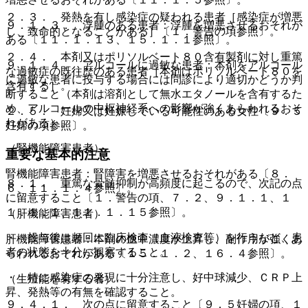
２．３． 発熱を有し感染症の疑われる患者［感染症が増悪
９．１．３． 浮腫のある患者：浮腫を増悪させるおそれが
し、致命的となることがある］〔１．警告の項参照〕。
ある〔１１．１．１３、１５．１．１参照〕。
２．４． 本剤又はポリソルベート８０含有製剤に対し重篤
９．１．４． アルコールに過敏な患者：本剤をアルコール
な過敏症の既往歴のある患者［本剤はポリソルベート８０を
に過敏な患者に投与する場合には問診により適切かどうか判
含有する］。
断すること（本剤は溶剤として無水エタノールを含有するた
め、アルコールの中枢神経系への影響が強くあらわれるおそ
２．５． 妊婦又は妊娠している可能性のある女性〔９．５
れがある）。
妊婦の項参照〕。
（腎機能障害患者）
重要な基本的注意
腎機能障害患者：腎障害を増悪させるおそれがある〔８．
８．１． 重篤な骨髄抑制が高頻度に起こるので、次記の点
６、１１．１．４参照〕。
に留意すること〔１．警告の項、７．２、９．１．１、１
１．１．１、１１．１．１５参照〕。
（肝機能障害患者）
・ 投与後は頻回に臨床検査（血液検査等）を行うなど、患
肝機能障害患者：本剤の血中濃度が上昇し、副作用が強くあ
者の状態を十分に観察すること。
らわれるおそれがある〔１５．１．２、１６．４参照〕。
・ 特に感染症の発現に十分注意し、好中球減少、ＣＲＰ上
（生殖能を有する者）
昇、発熱等の有無を確認すること。
９．４．１． 次の点に留意すること〔９．５妊婦の項、１