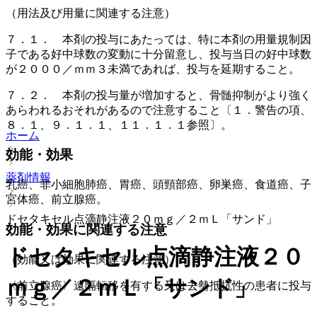
（用法及び用量に関連する注意）
７．１． 本剤の投与にあたっては、特に本剤の用量規制因
子である好中球数の変動に十分留意し、投与当日の好中球数
が２０００／ｍｍ３未満であれば、投与を延期すること。
７．２． 本剤の投与量が増加すると、骨髄抑制がより強く
あらわれるおそれがあるので注意すること〔１．警告の項、
８．１、９．１．１、１１．１．１参照〕。
ホーム
効能・効果
薬剤情報
乳癌、非小細胞肺癌、胃癌、頭頸部癌、卵巣癌、食道癌、子
宮体癌、前立腺癌。
ドセタキセル点滴静注液２０ｍｇ／２ｍＬ「サンド」
効能・効果に関連する注意
ドセタキセル点滴静注液２０
（効能又は効果に関連する注意）
ｍｇ／２ｍＬ「サンド」
〈前立腺癌〉遠隔転移を有する又は去勢抵抗性の患者に投与
すること。