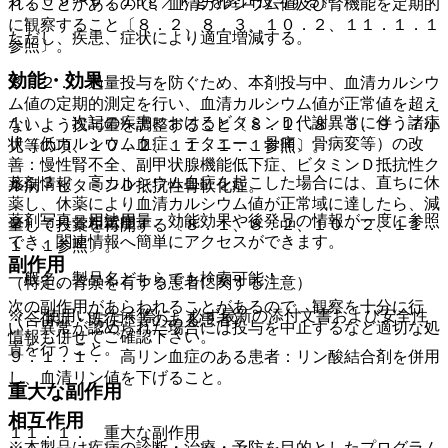
０．０５〜０．１μｇ／ｋｇを経口投与する。
れることがあるので、血清カルシウム値及び腎機能を定期的
に観察すること〔８．２、８．３、１０．２、１１．１．１
ただし、疾患、症状により適宜増減する。
参照〕。
効能・効果
８．２． 過量投与を防ぐため、本剤投与中、血清カルシウ
ム値の定期的測定を行い、血清カルシウム値が正常値を超え
１）． 次記の疾患におけるビタミンＤ代謝異常に伴う諸症
ないよう投与量を調整すること〔８．１、８．３、９．７小
状（低カルシウム血症、テタニー、骨痛、骨病変等）の改
児等の項、１０．２、１１．１．１参照〕。
善：慢性腎不全、副甲状腺機能低下症、ビタミンＤ抵抗性ク
８．３． 高カルシウム血症を起こした場合には、直ちに休
薬剤情報
ル病・ビタミンＤ抵抗性骨軟化症。
薬し、休薬により血清カルシウム値が正常域に達したら、減
薬剤写真、用法用量、効能効果や後発品の情報が一度に参照
２）． 骨粗鬆症。
量して投薬を再開する〔８．１、８．２、１０．２、１１．
でき、関連情報へ簡単にアクセスができます。
１．１参照〕。
副作用
一般名、製品名どちらでも検索可能！
（特定の背景を有する患者に関する注意）
次の副作用があらわれることがあるので、観察を十分に行
※ ご使用いただく際に、必ず最新の添付文書および安全性
（合併症・既往歴等のある患者）
い、異常が認められた場合には投与を中止するなど適切な処
情報も併せてご確認下さい。
置を行うこと。
９．１．１． 高リン血症のある患者：リン酸結合剤を併用
し、血清リン値を下げること。
重大な副作用
相互作用
１１．１． 重大な副作用
※本製品は疾病の診断・治療・予防を目的としたプログラム