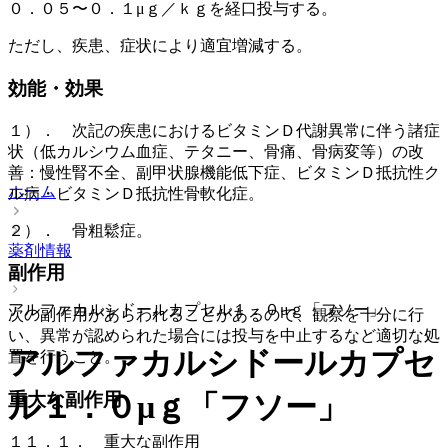
０．０５〜０．１μｇ／ｋｇを経口投与する。
ただし、疾患、症状により適宜増減する。
効能・効果
１）． 次記の疾患におけるビタミンＤ代謝異常に伴う諸症
状（低カルシウム血症、テタニー、骨痛、骨病変等）の改
善：慢性腎不全、副甲状腺機能低下症、ビタミンＤ抵抗性ク
ホーム
ル病・ビタミンＤ抵抗性骨軟化症。
２）． 骨粗鬆症。
薬剤情報
副作用
アルファカルシドールカプセル１．０μｇ「フソー」
次の副作用があらわれることがあるので、観察を十分に行
い、異常が認められた場合には投与を中止するなど適切な処
アルファカルシドールカプセ
置を行うこと。
重大な副作用
ル１．０μｇ「フソー」
１１．１． 重大な副作用