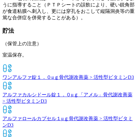
うに指導すること（ＰＴＰシートの誤飲により、硬い鋭角部
が食道粘膜へ刺入し、更には穿孔をおこして縦隔洞炎等の重
篤な合併症を併発することがある）。
貯法
（保管上の注意）
室温保存。
ワンアルファ錠１．０μｇ
骨代謝改善薬 > 活性型ビタミンD3
アルファカルシドール錠１．０μｇ「アメル」
骨代謝改善薬
> 活性型ビタミンD3
アルファロールカプセル１μｇ
骨代謝改善薬 > 活性型ビタミ
ンD3