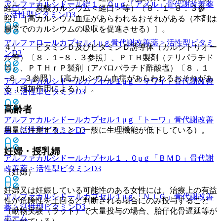
アルファカルシドール錠１．０μｇ「アメル」
骨代謝改善薬
経口＞、炭酸カルシウム＜経口＞等）〔８．１−８．３参
> 活性型ビタミンD3
照〕［高カルシウム血症があらわれるおそれがある（本剤は
腸管でのカルシウムの吸収を促進させる）］。
アルファロールカプセル１μｇ
骨代謝改善薬 > 活性型ビタミ
４）． ビタミンＤ及びビタミンＤ誘導体（カルシトリオー
ンD3
ル等）〔８．１−８．３参照〕、ＰＴＨ製剤（テリパラチド
等）、ＰＴＨｒＰ製剤（アバロパラチド酢酸塩）〔８．１
−８．３参照〕［高カルシウム血症があらわれるおそれがあ
アルファカルシドールカプセル１μｇ「サワイ」
骨代謝改善
る（相加作用による）］。
薬 > 活性型ビタミンD3
高齢者
アルファカルシドールカプセル１μｇ「トーワ」
骨代謝改善
薬 > 活性型ビタミンD3
用量に注意すること（一般に生理機能が低下している）。
妊婦・授乳婦
アルファカルシドールカプセル１．０μｇ「ＢＭＤ」
骨代謝
改善薬 > 活性型ビタミンD3
（妊婦）
妊婦又は妊娠している可能性のある女性には、治療上の有益
アルファカルシドールカプセル１μｇ「ＮＩＧ」
骨代謝改善
性が危険性を上回ると判断される場合にのみ投与すること
薬 > 活性型ビタミンD3
（動物実験（ラット）で大量投与の場合、胎仔化骨遅延等が
ホーム