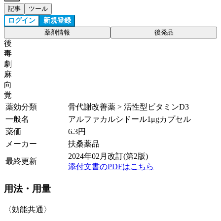
記事
ツール
ログイン
新規登録
薬剤情報
後発品
後
毒
劇
麻
向
覚
薬効分類
骨代謝改善薬 > 活性型ビタミンD3
一般名
アルファカルシドール1μgカプセル
薬価
6.3
円
メーカー
扶桑薬品
2024年02月改訂(第2版)
最終更新
添付文書のPDFはこちら
用法・用量
〈効能共通〉