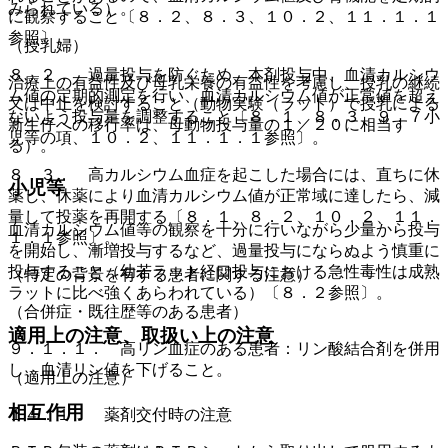
みられている）。
に観察すること〔８．２、８．３、１０．２、１１．１．１
参照〕。
（授乳婦）
８．２． 過量投与を防ぐため、本剤投与中、血清カルシウ
治療上の有益性及び母乳栄養の有益性を考慮し、授乳の継続
ム値の定期的測定を行い、血清カルシウム値が正常値を超え
又は中止を検討すること（動物実験（ラット）で授乳による
ないよう投与量を調整すること〔８．１、８．３、９．７小
新生仔への移行率は、母動物投与量の１／２０に相当す
児等の項、１０．２、１１．１．１参照〕。
る）。
８．３． 高カルシウム血症を起こした場合には、直ちに休
小児等
薬し、休薬により血清カルシウム値が正常域に達したら、減
量して投薬を再開する〔８．１、８．２、１０．２、１１．
血清カルシウム値等の観察を十分に行いながら少量から投与
１．１参照〕。
を開始し、漸増投与するなど、過量投与にならぬよう慎重に
投与すること（幼若ラット経口投与における急性毒性は成熟
（特定の背景を有する患者に関する注意）
ラットに比べ強くあらわれている）〔８．２参照〕。
（合併症・既往歴等のある患者）
適用上の注意、取扱い上の注意
９．１．１． 高リン血症のある患者：リン酸結合剤を併用
し、血清リン値を下げること。
（適用上の注意）
相互作用
１４．１． 薬剤交付時の注意