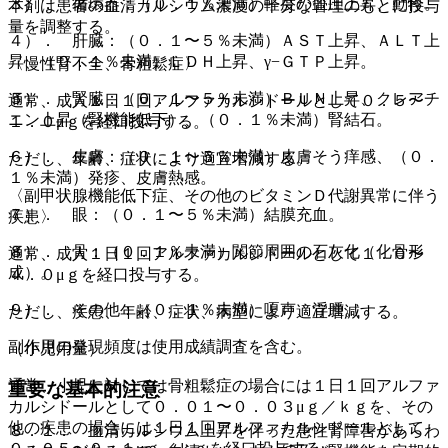
３）． 循環器：（０．１％未満）軽度の血圧上昇、動悸。
本剤は患者の血清カルシウム濃度の十分な管理のもとに投与
量を調整する。
４）． 肝臓：（０．１〜５％未満）ＡＳＴ上昇、ＡＬＴ上
昇、（０．１％未満）ＬＤＨ上昇、γ−ＧＴＰ上昇。
〈慢性腎不全、骨粗鬆症〉
５）． 腎臓：（０．１〜５％未満）ＢＵＮ上昇、クレアチ
通常、成人１日１回アルファカルシドールとして０．５〜
ニン上昇（腎機能低下）、（０．１％未満）腎結石。
１．０μｇを経口投与する。
６）． 皮膚：（０．１〜５％未満）皮膚そう痒感、（０．
ただし、年齢、症状により適宜増減する。
１％未満）発疹、皮膚熱感。
〈副甲状腺機能低下症、その他のビタミンＤ代謝異常に伴う
７）． 眼：（０．１〜５％未満）結膜充血。
疾患〉
８）． 骨：（０．１％未満）関節周囲の石灰化（化骨形
通常、成人１日１回アルファカルシドールとして１．０〜
成）。
４．０μｇを経口投与する。
９）． その他：（０．１％未満）嗄声、浮腫。
ただし、疾患、年齢、症状、病型により適宜増減する。
副作用の発現頻度は使用成績調査を含む。
（小児用量）
通常、小児に対しては骨粗鬆症の場合には１日１回アルファ
重要な基本的注意
カルシドールとして０．０１〜０．０３μｇ／ｋｇを、その
他の疾患の場合には１日１回アルファカルシドールとして
８．１． 血清カルシウム上昇を伴った急性腎障害があらわ