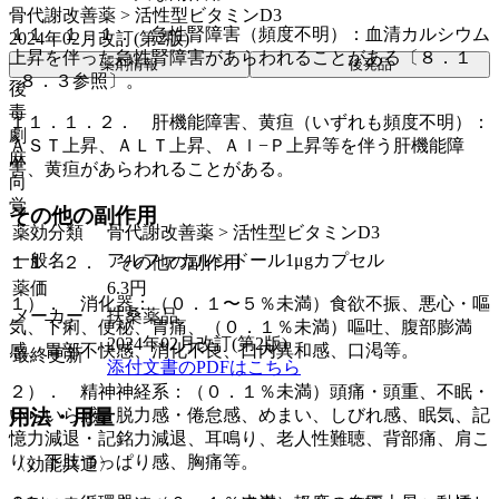
骨代謝改善薬 > 活性型ビタミンD3
１１．１．１． 急性腎障害（頻度不明）：血清カルシウム
2024年02月改訂(第2版)
上昇を伴った急性腎障害があらわれることがある〔８．１
薬剤情報
後発品
−８．３参照〕。
後
毒
１１．１．２． 肝機能障害、黄疸（いずれも頻度不明）：
劇
ＡＳＴ上昇、ＡＬＴ上昇、Ａｌ−Ｐ上昇等を伴う肝機能障
麻
害、黄疸があらわれることがある。
向
覚
その他の副作用
薬効分類
骨代謝改善薬 > 活性型ビタミンD3
一般名
アルファカルシドール1μgカプセル
１１．２． その他の副作用
薬価
6.3
円
１）． 消化器：（０．１〜５％未満）食欲不振、悪心・嘔
メーカー
扶桑薬品
気、下痢、便秘、胃痛、（０．１％未満）嘔吐、腹部膨満
2024年02月改訂(第2版)
感、胃部不快感、消化不良、口内異和感、口渇等。
最終更新
添付文書のPDFはこちら
２）． 精神神経系：（０．１％未満）頭痛・頭重、不眠・
いらいら感、脱力感・倦怠感、めまい、しびれ感、眠気、記
用法・用量
憶力減退・記銘力減退、耳鳴り、老人性難聴、背部痛、肩こ
り、下肢つっぱり感、胸痛等。
〈効能共通〉