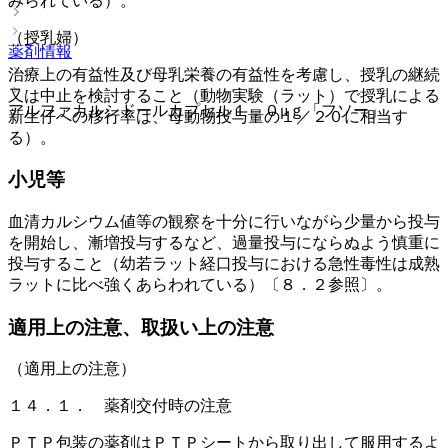
みられている）。
（授乳婦）
薬剤情報
治療上の有益性及び母乳栄養の有益性を考慮し、授乳の継続
又は中止を検討すること（動物実験（ラット）で授乳による
アルファカルシドールカプセル１．０μｇ「フソー」
新生仔への移行率は、母動物投与量の１／２０に相当す
る）。
小児等
血清カルシウム値等の観察を十分に行いながら少量から投与
を開始し、漸増投与するなど、過量投与にならぬよう慎重に
投与すること（幼若ラット経口投与における急性毒性は成熟
ラットに比べ強くあらわれている）〔８．２参照〕。
適用上の注意、取扱い上の注意
（適用上の注意）
１４．１． 薬剤交付時の注意
ＰＴＰ包装の薬剤はＰＴＰシートから取り出して服用するよ