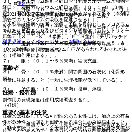
３）． カルシウム製剤＜経口＞（乳酸カルシウム水和物＜
運営会社
経口＞、炭酸カルシウム＜経口＞等）〔８．１−８．３参
４）． 肝臓：（０．１〜５％未満）ＡＳＴ上昇、ＡＬＴ上
照〕［高カルシウム血症があらわれるおそれがある（本剤は
© 2021 HOKUTO Inc. All rights reserved.
昇、（０．１％未満）ＬＤＨ上昇、γ−ＧＴＰ上昇。
腸管でのカルシウムの吸収を促進させる）］。
※本製品は疾病の診断・治療・予防を目的としたプログラム
５）． 腎臓：（０．１〜５％未満）ＢＵＮ上昇、クレアチ
ではありません。
４）． ビタミンＤ及びビタミンＤ誘導体（カルシトリオー
ニン上昇（腎機能低下）、（０．１％未満）腎結石。
ル等）〔８．１−８．３参照〕、ＰＴＨ製剤（テリパラチド
利用規約
プライバシーポリシー
お問い合わせ
等）、ＰＴＨｒＰ製剤（アバロパラチド酢酸塩）〔８．１
６）． 皮膚：（０．１〜５％未満）皮膚そう痒感、（０．
−８．３参照〕［高カルシウム血症があらわれるおそれがあ
１％未満）発疹、皮膚熱感。
る（相加作用による）］。
７）． 眼：（０．１〜５％未満）結膜充血。
高齢者
８）． 骨：（０．１％未満）関節周囲の石灰化（化骨形
成）。
用量に注意すること（一般に生理機能が低下している）。
９）． その他：（０．１％未満）嗄声、浮腫。
妊婦・授乳婦
副作用の発現頻度は使用成績調査を含む。
（妊婦）
重要な基本的注意
妊婦又は妊娠している可能性のある女性には、治療上の有益
性が危険性を上回ると判断される場合にのみ投与すること
８．１． 血清カルシウム上昇を伴った急性腎障害があらわ
（動物実験（ラット）で大量投与の場合、胎仔化骨遅延等が
れることがあるので、血清カルシウム値及び腎機能を定期的