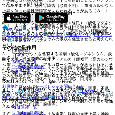
１０．２． 併用注意：
ではありません。
１１．１．１． 急性腎障害（頻度不明）：血清カルシウム
上昇を伴った急性腎障害があらわれることがある〔８．１
１）． マグネシウムを含有する製剤：
−８．３参照〕。
@． マグネシウムを含有する製剤＜経口＞（酸化マグネシ
１１．１．２． 肝機能障害、黄疸（いずれも頻度不明）：
ウム＜経口＞、炭酸マグネシウム＜経口＞等）［高マグネシ
ホーム
ノート
ＡＳＴ上昇、ＡＬＴ上昇、Ａｌ−Ｐ上昇等を伴う肝機能障
ウム血症が起きたとの報告がある（他のビタミンＤ誘導体と
表・計算
レジメン
CTCAE
抗菌薬ガイド
ERマニュ
害、黄疸があらわれることがある。
同様に腸管でのマグネシウムの吸収を促進させると考えられ
アル
薬剤情報
ポスト
る）］。
その他の副作用
新規登録
A． マグネシウムを含有する製剤（酸化マグネシウム、炭
ログイン
１１．２． その他の副作用
酸マグネシウム等）［ミルク・アルカリ症候群（高カルシウ
監修医師一覧
ム血症、高窒素血症、アルカローシス等）があらわれるおそ
UpToDate特別割引
１）． 消化器：（０．１〜５％未満）食欲不振、悪心・嘔
れがある（血中マグネシウムの増加により代謝性アルカロー
運営会社
気、下痢、便秘、胃痛、（０．１％未満）嘔吐、腹部膨満
シスが持続するため、尿細管でのカルシウム再吸収が増加す
感、胃部不快感、消化不良、口内異和感、口渇等。
る）］。
© 2021 HOKUTO Inc. All rights reserved.
利用規約
プライバシーポリシー
お問い合わせ
２）． 精神神経系：（０．１％未満）頭痛・頭重、不眠・
２）． ジギタリス製剤（ジゴキシン等）〔８．１−８．３
ホーム
表・計算
レジメン
CTCAE
抗菌薬ガイド
いらいら感、脱力感・倦怠感、めまい、しびれ感、眠気、記
参照〕［不整脈があらわれるおそれがある（本剤により高カ
ERマニュアル
薬剤情報
ポスト
憶力減退・記銘力減退、耳鳴り、老人性難聴、背部痛、肩こ
ルシウム血症が発症した場合、ジギタリス製剤の作用が増強
り、下肢つっぱり感、胸痛等。
される）］。
監修医師一覧
UpToDate特別割引
３）． 循環器：（０．１％未満）軽度の血圧上昇、動悸。