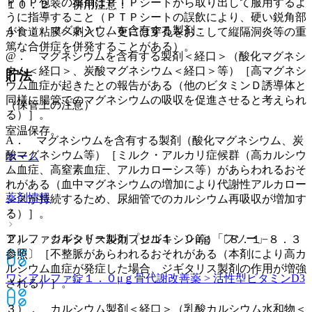
ＰＴＰ包装の薬剤はＰＴＰシートから取り出して服用するよ
１０．２． 併用注意：
うに指導すること（ＰＴＰシートの誤飲により、硬い鋭角部
１）． マグネシウムを含有する製剤：
が食道粘膜へ刺入し、更には穿孔をおこして縦隔洞炎等の重
篤な合併症を併発することがある）。
@． マグネシウムを含有する製剤＜経口＞（酸化マグネシ
ウム＜経口＞、炭酸マグネシウム＜経口＞等）［高マグネシ
貯法
ウム血症が起きたとの報告がある（他のビタミンＤ誘導体と
同様に腸管でのマグネシウムの吸収を促進させると考えられ
（保管上の注意）
る）］。
室温保存。
A． マグネシウムを含有する製剤（酸化マグネシウム、炭
酸マグネシウム等）［ミルク・アルカリ症候群（高カルシウ
ホーム
ム血症、高窒素血症、アルカローシス等）があらわれるおそ
れがある（血中マグネシウムの増加により代謝性アルカロー
薬剤情報
シスが持続するため、尿細管でのカルシウム再吸収が増加す
る）］。
アルファカルシドールカプセル１．０μｇ「フソー」
２）． ジギタリス製剤（ジゴキシン等）〔８．１−８．３
参照〕［不整脈があらわれるおそれがある（本剤により高カ
ルシウム血症が発症した場合、ジギタリス製剤の作用が増強
ワンアルファ錠１．０μｇ
骨代謝改善薬 > 活性型ビタミンD3
される）］。
３）． カルシウム製剤＜経口＞（乳酸カルシウム水和物＜