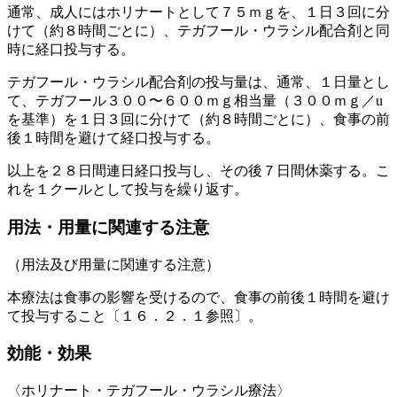
通常、成人にはホリナートとして７５ｍｇを、１日３回に分
けて（約８時間ごとに）、テガフール・ウラシル配合剤と同
時に経口投与する。
テガフール・ウラシル配合剤の投与量は、通常、１日量とし
て、テガフール３００〜６００ｍｇ相当量（３００ｍｇ／u
を基準）を１日３回に分けて（約８時間ごとに）、食事の前
後１時間を避けて経口投与する。
以上を２８日間連日経口投与し、その後７日間休薬する。こ
れを１クールとして投与を繰り返す。
用法・用量に関連する注意
（用法及び用量に関連する注意）
本療法は食事の影響を受けるので、食事の前後１時間を避け
て投与すること〔１６．２．１参照〕。
効能・効果
〈ホリナート・テガフール・ウラシル療法〉