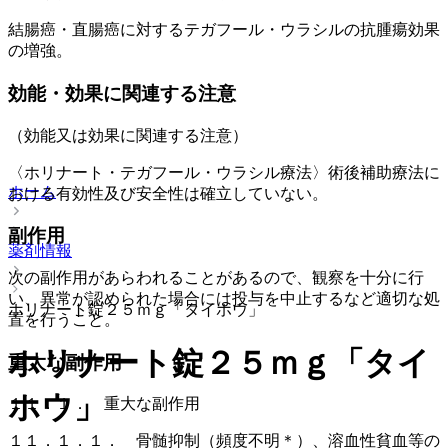
結腸癌・直腸癌に対するテガフール・ウラシルの抗腫瘍効果
の増強。
効能・効果に関連する注意
（効能又は効果に関連する注意）
〈ホリナート・テガフール・ウラシル療法〉術後補助療法に
ホーム
おける有効性及び安全性は確立していない。
副作用
薬剤情報
次の副作用があらわれることがあるので、観察を十分に行
い、異常が認められた場合には投与を中止するなど適切な処
ホリナート錠２５ｍｇ「タイホウ」
置を行うこと。
ホリナート錠２５ｍｇ「タイ
重大な副作用
ホウ」
１１．１． 重大な副作用
１１．１．１． 骨髄抑制（頻度不明＊）、溶血性貧血等の