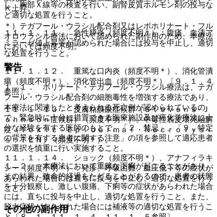
し、胸部Ｘ線等の検査を行い、副腎皮質ホルモン剤の投与な
Ｋ上昇。
ど適切な処置を行うこと。
＊）テガフール・ウラシル配合剤又はレボホリナート・フル
１１．１．１１． 急性膵炎（頻度不明＊）：腹痛、血清ア
オロウラシル療法において認められた副作用のため、本療法
ミラーゼ値上昇等が認められた場合には投与を中止し、適切
においては頻度不明。
な処置を行うこと。
警告
１１．１．１２． 重篤な口内炎（頻度不明＊）、消化管潰
瘍（頻度不明＊）、消化管出血（頻度不明＊）〔９．１．４
１．１． ホリナート・テガフール・ウラシル療法は、テガ
参照〕。
フール・ウラシル配合剤の細胞毒性を増強する療法であり、
本療法に関連したと考えられる死亡例が認められているの
１１．１．１３． 皮膚粘膜眼症候群（Ｓｔｅｖｅｎｓ−Ｊ
で、緊急時に十分に措置できる医療施設及び癌化学療法に十
ｏｈｎｓｏｎ症候群）（頻度不明＊）、中毒性表皮壊死融解
分な経験を有する医師のもとで、「２．禁忌」、「９．特定
症（Ｔｏｘｉｃ Ｅｐｉｄｅｒｍａｌ Ｎｅｃｒｏｌｙｓｉ
の背景を有する患者に関する注意」の項を参照して適応患者
ｓ：ＴＥＮ）（頻度不明＊）。
の選択を慎重に行い実施すること。
１１．１．１４． ショック（頻度不明＊）、アナフィラキ
１．２． 本療法において重篤な下痢が起こることがあり、
シー（頻度不明＊）：発疹、呼吸困難、血圧低下等の症状が
その結果、致命的経過をたどることがあるので、患者の状態
あらわれた場合には直ちに投与を中止し、適切な処置を行う
を十分観察し、激しい腹痛、下痢等の症状があらわれた場合
こと。
には、直ちに投与を中止し、適切な処置を行うこと。また、
脱水症状があらわれた場合には補液等の適切な処置を行うこ
その他の副作用
と〔８．１、１１．１．４、１１．１．５参照〕。