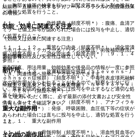
し、胸部Ｘ線等の検査を行い、副腎皮質ホルモン剤の投与な
結腸癌・直腸癌に対するテガフール・ウラシルの抗腫瘍効果
ど適切な処置を行うこと。
の増強。
１１．１．１１． 急性膵炎（頻度不明＊）：腹痛、血清ア
効能・効果に関連する注意
ミラーゼ値上昇等が認められた場合には投与を中止し、適切
な処置を行うこと。
（効能又は効果に関連する注意）
１１．１．１２． 重篤な口内炎（頻度不明＊）、消化管潰
〈ホリナート・テガフール・ウラシル療法〉術後補助療法に
瘍（頻度不明＊）、消化管出血（頻度不明＊）〔９．１．４
薬剤情報
おける有効性及び安全性は確立していない。
参照〕。
薬剤写真、用法用量、効能効果や後発品の情報が一度に参照
副作用
１１．１．１３． 皮膚粘膜眼症候群（Ｓｔｅｖｅｎｓ−Ｊ
でき、関連情報へ簡単にアクセスができます。
ｏｈｎｓｏｎ症候群）（頻度不明＊）、中毒性表皮壊死融解
次の副作用があらわれることがあるので、観察を十分に行
症（Ｔｏｘｉｃ Ｅｐｉｄｅｒｍａｌ Ｎｅｃｒｏｌｙｓｉ
一般名、製品名どちらでも検索可能！
い、異常が認められた場合には投与を中止するなど適切な処
ｓ：ＴＥＮ）（頻度不明＊）。
置を行うこと。
※ ご使用いただく際に、必ず最新の添付文書および安全性
１１．１．１４． ショック（頻度不明＊）、アナフィラキ
情報も併せてご確認下さい。
重大な副作用
シー（頻度不明＊）：発疹、呼吸困難、血圧低下等の症状が
あらわれた場合には直ちに投与を中止し、適切な処置を行う
１１．１． 重大な副作用
こと。
１１．１．１． 骨髄抑制（頻度不明＊）、溶血性貧血等の
その他の副作用
※本製品は疾病の診断・治療・予防を目的としたプログラム