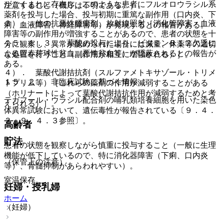
がごくまれに存在し、このような患者にフルオロウラシル系
注意すること（機序は不明である）］。
薬剤を投与した場合、投与初期に重篤な副作用（口内炎、下
３）． 他の抗悪性腫瘍剤、放射線照射［消化管障害・血液
痢、血液障害、神経障害等）が発現するとの報告がある。
障害等の副作用が増強することがあるので、患者の状態を十
１５．１．３． 葉酸の投与により、ビタミンＢ１２欠乏に
分に観察し、異常が認められた場合には減量、休薬等の適切
よる巨赤芽球性貧血（悪性貧血等）が隠蔽されるとの報告が
な処置を行うこと（副作用が相互に増強される）］。
ある。
４）． 葉酸代謝拮抗剤（スルファメトキサゾール・トリメ
１５．２． 非臨床試験に基づく情報
トプリム等）［これらの薬剤の作用が減弱することがある
（ホリナートによって葉酸代謝拮抗作用が減弱するためと考
テガフール・ウラシル配合剤の哺乳類培養細胞を用いた染色
えられる）］。
体異常試験において、遺伝毒性が報告されている〔９．４．
２、９．４．３参照〕。
高齢者
貯法
患者の状態を観察しながら慎重に投与すること（一般に生理
機能が低下しているので、特に消化器障害（下痢、口内炎
（保管上の注意）
等）、骨髄抑制があらわれやすい）。
室温保存。
妊婦・授乳婦
ホーム
（妊婦）