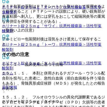
ＰＴＰ包装の薬剤はＰＴＰシートから取り出して服用するよ
ホリナート錠２５ｍｇ「オーハラ」
抗悪性腫瘍薬 > 活性型
う指導すること（ＰＴＰシートの誤飲により、硬い鋭角部が
葉酸製剤
食道粘膜へ刺入し、更には穿孔をおこして縦隔洞炎等の重篤
な合併症を併発することがある）。
ホリナート錠２５ｍｇ「サワイ」
抗悪性腫瘍薬 > 活性型葉
（取扱い上の注意）
酸製剤
アルミピロー包装開封後は湿気をさけ遮光して保存するこ
と。
ホリナート錠２５ｍｇ「トーワ」
抗悪性腫瘍薬 > 活性型葉
酸製剤
その他の注意
ホリナート錠２５ｍｇ「ＮＩＧ」
抗悪性腫瘍薬 > 活性型葉
１５．１． 臨床使用に基づく情報
酸製剤
１５．１．１． 本剤と併用されるテガフール・ウラシル配
ホーム
合剤を投与した患者に、急性白血病（前白血病相を伴う場合
もある）、骨髄異形成症候群（ＭＤＳ）が発生したとの報告
薬剤情報
がある。
１５．１．２． フルオロウラシルの異化代謝酵素であるジ
ホリナート錠２５ｍｇ「タイホウ」
ヒドロピリミジンデヒドロゲナーゼ（ＤＰＤ）欠損等の患者