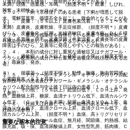
り重症感染症を併発し、致命的となることがある］。
未満）頭痛、頭重感、耳鳴、（頻度不明＊）眩暈、しびれ、
興奮、末梢性ニューロパチー。
２．２． 下痢（水様便）のある患者［下痢が増悪して脱
水、電解質異常、循環不全を起こし、致命的となることがあ
６）． 皮膚：（５％以上）皮膚色素沈着、（０．１〜５％
る］。
未満）皮膚炎、皮膚乾燥、手足症候群、（頻度不明＊）皮膚
びらん、皮膚角化、紅潮、光線過敏症、皮膚水疱、ＤＬＥ様
２．３． 重篤な感染症を合併している患者［骨髄抑制によ
皮疹、爪異常、脱毛、皮膚浮腫［色素沈着、皮膚炎等の皮膚
り感染症が増悪し、致命的となることがある］。
障害は手のひら、足裏等に発現しやすいとの報告がある］。
２．４． 本剤の成分に対し重篤な過敏症又はテガフール・
７）． 過敏症：（５％以上）発疹、そう痒、（頻度不明
ウラシル配合剤の成分に対し重篤な過敏症の既往歴のある患
＊）蕁麻疹、発赤。
者。
８）． 循環器：（頻度不明＊）動悸、胸痛、胸内苦悶感、
２．５． テガフール・ギメラシル・オテラシルカリウム配
心電図異常（ＳＴ上昇等）。
合剤投与中の患者及びテガフール・ギメラシル・オテラシル
カリウム配合剤投与中止後７日以内の患者〔１．４、１０．
９）． その他：（５％以上）総蛋白低下、ＬＤＨ上昇、発
１参照〕。
熱、血糖値上昇、糖尿、血清ナトリウム低下、血清カルシウ
ム低下、（０．１〜５％未満）頻尿、血清カリウム上昇、血
２．６． 妊婦又は妊娠している可能性のある女性〔９．５
清カリウム低下、血清クロール上昇、血清クロール低下、血
妊婦の項参照〕。
清カルシウム上昇、（頻度不明＊）血痰、高トリグリセリド
血症、高コレステロール血症、無月経、関節痛、灼熱感、結
重要な基本的注意
膜充血、咳・痰、血清尿酸値上昇、女性型乳房、筋肉痛、Ｃ