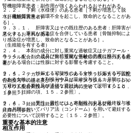
腎機能障害患者：副作用が強くあらわれるおそれがある。
２．２． 下痢（水様便）のある患者［下痢が増悪して脱
水、電解質異常、循環不全を起こし、致命的となることがあ
（肝機能障害患者）
る］。
９．３．１． 肝障害又はその既往歴のある患者：肝障害が
２．３． 重篤な感染症を合併している患者［骨髄抑制によ
悪化するおそれがある。
り感染症が増悪し、致命的となることがある］。
（生殖能を有する者）
２．４． 本剤の成分に対し重篤な過敏症又はテガフール・
９．４．１． 小児及び生殖可能な年齢の患者に投与する必
ウラシル配合剤の成分に対し重篤な過敏症の既往歴のある患
要がある場合には性腺に対する影響を考慮すること。
者。
９．４．２． 妊娠する可能性のある女性：妊娠する可能性
２．５． テガフール・ギメラシル・オテラシルカリウム配
のある女性には、本剤投与中及び最終投与後６カ月間におい
合剤投与中の患者及びテガフール・ギメラシル・オテラシル
て避妊する必要性及び適切な避妊法について説明すること
カリウム配合剤投与中止後７日以内の患者〔１．４、１０．
〔９．５妊婦の項、１５．２参照〕。
１参照〕。
９．４．３． 男性：男性には、本剤投与中及び最終投与後
２．６． 妊婦又は妊娠している可能性のある女性〔９．５
３カ月間においてバリア法（コンドーム）を用いて避妊する
妊婦の項参照〕。
必要性について説明すること〔１５．２参照〕。
重要な基本的注意
相互作用