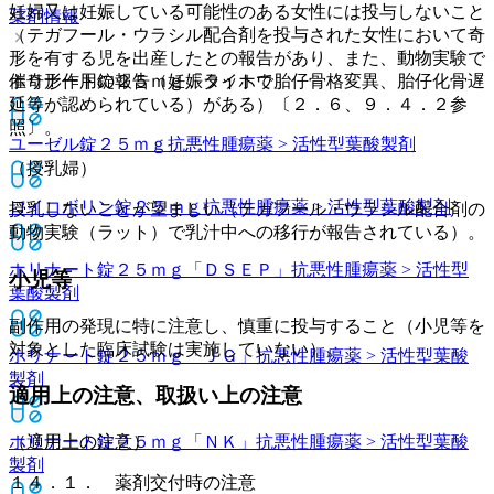
妊婦又は妊娠している可能性のある女性には投与しないこと
薬剤情報
（テガフール・ウラシル配合剤を投与された女性において奇
形を有する児を出産したとの報告があり、また、動物実験で
ホリナート錠２５ｍｇ「タイホウ」
催奇形作用の報告（妊娠ラットで胎仔骨格変異、胎仔化骨遅
延等が認められている）がある）〔２．６、９．４．２参
照〕。
ユーゼル錠２５ｍｇ
抗悪性腫瘍薬 > 活性型葉酸製剤
（授乳婦）
ロイコボリン錠２５ｍｇ
抗悪性腫瘍薬 > 活性型葉酸製剤
授乳しないことが望ましい（テガフール・ウラシル配合剤の
動物実験（ラット）で乳汁中への移行が報告されている）。
ホリナート錠２５ｍｇ「ＤＳＥＰ」
抗悪性腫瘍薬 > 活性型
小児等
葉酸製剤
副作用の発現に特に注意し、慎重に投与すること（小児等を
対象とした臨床試験は実施していない）。
ホリナート錠２５ｍｇ「ＪＧ」
抗悪性腫瘍薬 > 活性型葉酸
製剤
適用上の注意、取扱い上の注意
ホリナート錠２５ｍｇ「ＮＫ」
（適用上の注意）
抗悪性腫瘍薬 > 活性型葉酸
製剤
１４．１． 薬剤交付時の注意