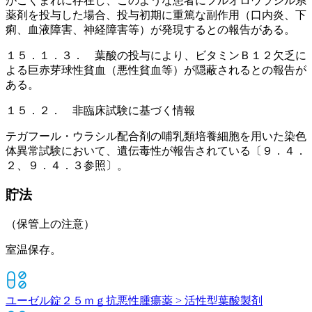
がごくまれに存在し、このような患者にフルオロウラシル系
薬剤を投与した場合、投与初期に重篤な副作用（口内炎、下
痢、血液障害、神経障害等）が発現するとの報告がある。
１５．１．３． 葉酸の投与により、ビタミンＢ１２欠乏に
よる巨赤芽球性貧血（悪性貧血等）が隠蔽されるとの報告が
ある。
１５．２． 非臨床試験に基づく情報
テガフール・ウラシル配合剤の哺乳類培養細胞を用いた染色
体異常試験において、遺伝毒性が報告されている〔９．４．
２、９．４．３参照〕。
貯法
（保管上の注意）
室温保存。
ユーゼル錠２５ｍｇ
抗悪性腫瘍薬 > 活性型葉酸製剤