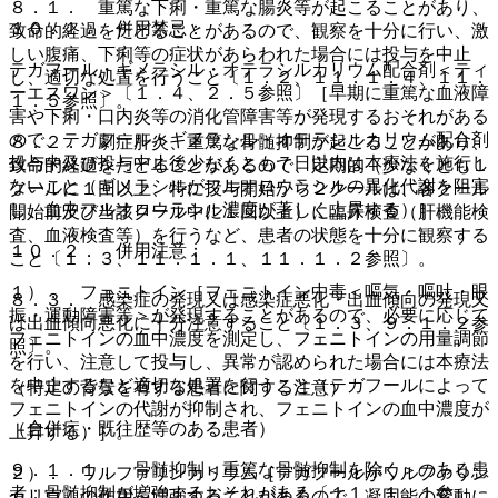
８．１． 重篤な下痢・重篤な腸炎等が起こることがあり、
１０．１． 併用禁忌：
致命的経過をたどることがあるので、観察を十分に行い、激
しい腹痛、下痢等の症状があらわれた場合には投与を中止
テガフール・ギメラシル・オテラシルカリウム配合剤＜ティ
し、適切な処置を行うこと〔１．２、１１．１．４、１１．
ーエスワン＞〔１．４、２．５参照〕［早期に重篤な血液障
１．５参照〕。
害や下痢・口内炎等の消化管障害等が発現するおそれがある
ので、テガフール・ギメラシル・オテラシルカリウム配合剤
８．２． 劇症肝炎、重篤な骨髄抑制が起こることがあり、
投与中及び投与中止後少なくとも７日以内は本療法を施行し
致命的経過をたどることがあるので、定期的（少なくとも１
ないこと（ギメラシルがフルオロウラシルの異化代謝を阻害
クールに１回以上、特に投与開始から２クールは、各クール
し、血中フルオロウラシル濃度が著しく上昇する）］。
開始前及び当該クール中に１回以上）に臨床検査（肝機能検
査、血液検査等）を行うなど、患者の状態を十分に観察する
１０．２． 併用注意：
こと〔１．３、１１．１．１、１１．１．２参照〕。
１）． フェニトイン［フェニトイン中毒＜嘔気・嘔吐・眼
８．３． 感染症の発現又は感染症悪化・出血傾向の発現又
振・運動障害等＞が発現することがあるので、必要に応じて
は出血傾向悪化に十分注意すること〔１．３、９．１．２参
フェニトインの血中濃度を測定し、フェニトインの用量調節
照〕。
を行い、注意して投与し、異常が認められた場合には本療法
を中止するなど適切な処置を行うこと（テガフールによって
（特定の背景を有する患者に関する注意）
フェニトインの代謝が抑制され、フェニトインの血中濃度が
（合併症・既往歴等のある患者）
上昇する）］。
９．１．１． 骨髄抑制＜重篤な骨髄抑制を除く＞のある患
２）． ワルファリンカリウム［テガフールがワルファリン
者：骨髄抑制が増強するおそれがある〔１１．１．１参
カリウムの作用を増強することがあるので、凝固能の変動に