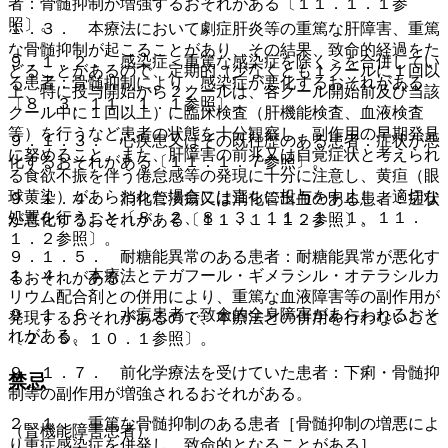
者：骨髄抑制が増強するおそれがある〔１１．１．１参
照〕。
１．３． 本療法において劇症肝炎等の重篤な肝障害、重篤
な骨髄抑制が起こることがあり、その結果、致命的経過をた
９．１．２． 感染症＜重篤な感染症を除く＞を合併してい
どることがあるので、定期的（少なくとも１クールに１回以
る患者：骨髄抑制により、感染症が悪化するおそれがある
上、特に投与開始から２クールは、各クール開始前及び当該
〔８．３、１１．１．１参照〕。
クール中に１回以上）に臨床検査（肝機能検査、血液検査
等）を行うなど患者の状態を十分観察し、副作用の早期発見
９．１．３． 心疾患又はその既往歴のある患者：症状が悪
に努めること。また、肝障害の前兆又は自覚症状と考えられ
化するおそれがある〔１１．１．７参照〕。
る食欲不振を伴う倦怠感等の発現に十分に注意し、黄疸（眼
球黄染）があらわれた場合には直ちに投与を中止し、適切な
９．１．４． 消化管潰瘍又は消化管出血のある患者：症状
処置を行うこと〔８．２、８．３、１１．１．１、１１．
が悪化するおそれがある〔１１．１．１２参照〕。
１．２参照〕。
９．１．５． 耐糖能異常のある患者：耐糖能異常が悪化す
１．４． 本療法とテガフール・ギメラシル・オテラシルカ
るおそれがある。
リウム配合剤との併用により、重篤な血液障害等の副作用が
９．１．６． 水痘患者：致命的全身障害があらわれるおそ
発現するおそれがあるので、本療法との併用を行わないこと
れがある。
〔２．５、１０．１参照〕。
９．１．７． 前化学療法を受けていた患者：下痢・骨髄抑
禁忌
制等の副作用が増強されるおそれがある。
２．１． 重篤な骨髄抑制のある患者［骨髄抑制の増悪によ
（腎機能障害患者）
り重症感染症を併発し、致命的となることがある］。