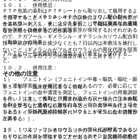
１０．１． 併用禁忌：
ＰＴＰ包装の薬剤はＰＴＰシートから取り出して服用するよ
テガフール・ギメラシル・オテラシルカリウム配合剤＜ティ
う指導すること（ＰＴＰシートの誤飲により、硬い鋭角部が
ーエスワン＞〔１．４、２．５参照〕［早期に重篤な血液障
食道粘膜へ刺入し、更には穿孔をおこして縦隔洞炎等の重篤
害や下痢・口内炎等の消化管障害等が発現するおそれがある
な合併症を併発することがある）。
ので、テガフール・ギメラシル・オテラシルカリウム配合剤
（取扱い上の注意）
投与中及び投与中止後少なくとも７日以内は本療法を施行し
ないこと（ギメラシルがフルオロウラシルの異化代謝を阻害
アルミピロー包装開封後は湿気をさけ遮光して保存するこ
し、血中フルオロウラシル濃度が著しく上昇する）］。
と。
１０．２． 併用注意：
その他の注意
１）． フェニトイン［フェニトイン中毒＜嘔気・嘔吐・眼
振・運動障害等＞が発現することがあるので、必要に応じて
１５．１． 臨床使用に基づく情報
フェニトインの血中濃度を測定し、フェニトインの用量調節
１５．１．１． 本剤と併用されるテガフール・ウラシル配
を行い、注意して投与し、異常が認められた場合には本療法
合剤を投与した患者に、急性白血病（前白血病相を伴う場合
を中止するなど適切な処置を行うこと（テガフールによって
もある）、骨髄異形成症候群（ＭＤＳ）が発生したとの報告
フェニトインの代謝が抑制され、フェニトインの血中濃度が
がある。
上昇する）］。
１５．１．２． フルオロウラシルの異化代謝酵素であるジ
２）． ワルファリンカリウム［テガフールがワルファリン
ヒドロピリミジンデヒドロゲナーゼ（ＤＰＤ）欠損等の患者
カリウムの作用を増強することがあるので、凝固能の変動に