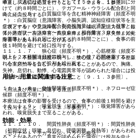
通常、成人にはホリナートとして７５ｍｇを、１日３回に分
中止し、適切な処置を行うこと〔１．２、８．１参照〕。
けて（約８時間ごとに）、テガフール・ウラシル配合剤と同
１１．１．６． 白質脳症等を含む精神神経障害（頻度不明
時に経口投与する。
＊）：白質脳症（意識障害、小脳失調、認知症様症状等を主
テガフール・ウラシル配合剤の投与量は、通常、１日量とし
症状とする）や意識障害、失見当識、傾眠、記憶力低下、錐
て、テガフール３００〜６００ｍｇ相当量（３００ｍｇ／u
体外路症状、言語障害、四肢麻痺、歩行障害、尿失禁、知覚
を基準）を１日３回に分けて（約８時間ごとに）、食事の前
障害等があらわれることがある。
後１時間を避けて経口投与する。
１１．１．７． 狭心症（頻度不明＊）、心筋梗塞（頻度不
以上を２８日間連日経口投与し、その後７日間休薬する。こ
明＊）、不整脈（頻度不明＊）：狭心症、心筋梗塞、不整脈
れを１クールとして投与を繰り返す。
（心室頻拍等を含む）があらわれることがあるので、胸痛、
失神、息切れ、動悸、心電図異常等が認められた場合には投
用法・用量に関連する注意
与を中止し、適切な処置を行うこと〔９．１．３参照〕。
１１．１．８． 急性腎障害（頻度不明＊）、ネフローゼ症
（用法及び用量に関連する注意）
候群（頻度不明＊）。
本療法は食事の影響を受けるので、食事の前後１時間を避け
１１．１．９． 嗅覚脱失（頻度不明＊）：嗅覚障害があら
て投与すること〔１６．２．１参照〕。
われ、嗅覚脱失まで至ることがある。
効能・効果
１１．１．１０． 間質性肺炎（頻度不明＊）：間質性肺炎
（初期症状：咳嗽、息切れ、呼吸困難、発熱等）があらわれ
〈ホリナート・テガフール・ウラシル療法〉
ることがあるので、異常が認められた場合には投与を中止