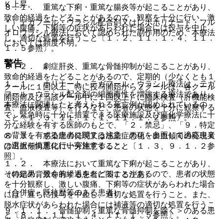
Ｋ上昇。
８．１． 重篤な下痢・重篤な腸炎等が起こることがあり、
致命的経過をたどることがあるので、観察を十分に行い、激
＊）テガフール・ウラシル配合剤又はレボホリナート・フル
しい腹痛、下痢等の症状があらわれた場合には投与を中止
オロウラシル療法において認められた副作用のため、本療法
し、適切な処置を行うこと〔１．２、１１．１．４、１１．
においては頻度不明。
１．５参照〕。
警告
８．２． 劇症肝炎、重篤な骨髄抑制が起こることがあり、
致命的経過をたどることがあるので、定期的（少なくとも１
１．１． ホリナート・テガフール・ウラシル療法は、テガ
クールに１回以上、特に投与開始から２クールは、各クール
フール・ウラシル配合剤の細胞毒性を増強する療法であり、
開始前及び当該クール中に１回以上）に臨床検査（肝機能検
本療法に関連したと考えられる死亡例が認められているの
査、血液検査等）を行うなど、患者の状態を十分に観察する
で、緊急時に十分に措置できる医療施設及び癌化学療法に十
こと〔１．３、１１．１．１、１１．１．２参照〕。
分な経験を有する医師のもとで、「２．禁忌」、「９．特定
の背景を有する患者に関する注意」の項を参照して適応患者
８．３． 感染症の発現又は感染症悪化・出血傾向の発現又
の選択を慎重に行い実施すること。
は出血傾向悪化に十分注意すること〔１．３、９．１．２参
照〕。
１．２． 本療法において重篤な下痢が起こることがあり、
その結果、致命的経過をたどることがあるので、患者の状態
（特定の背景を有する患者に関する注意）
を十分観察し、激しい腹痛、下痢等の症状があらわれた場合
（合併症・既往歴等のある患者）
には、直ちに投与を中止し、適切な処置を行うこと。また、
脱水症状があらわれた場合には補液等の適切な処置を行うこ
９．１．１． 骨髄抑制＜重篤な骨髄抑制を除く＞のある患
と〔８．１、１１．１．４、１１．１．５参照〕。