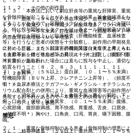
１１．２． その他の副作用
１．３． 本療法において劇症肝炎等の重篤な肝障害、重篤
な骨髄抑制が起こることがあり、その結果、致命的経過をた
１）． 血液：（５％以上）赤血球減少、血色素減少、ヘマ
どることがあるので、定期的（少なくとも１クールに１回以
トクリット値減少、好中球減少、好酸球増多、リンパ球減
上、特に投与開始から２クールは、各クール開始前及び当該
少、（０．１〜５％未満）好塩基球増多、（頻度不明＊）平
クール中に１回以上）に臨床検査（肝機能検査、血液検査
均赤血球容積増加（ＭＣＶ増加）。
等）を行うなど患者の状態を十分観察し、副作用の早期発見
２）． 肝臓：（５％以上）肝機能障害（ＡＳＴ上昇、ＡＬ
に努めること。また、肝障害の前兆又は自覚症状と考えられ
Ｔ上昇等）、総ビリルビン上昇、Ａｌ−Ｐ上昇、（頻度不明
る食欲不振を伴う倦怠感等の発現に十分に注意し、黄疸（眼
＊）黄疸、脂肪肝。
球黄染）があらわれた場合には直ちに投与を中止し、適切な
処置を行うこと〔８．２、８．３、１１．１．１、１１．
３）． 腎臓：（５％以上）蛋白尿、（０．１〜５％未満）
１．２参照〕。
腎機能障害（ＢＵＮ上昇、クレアチニン上昇等）、（頻度不
明＊）血尿。
１．４． 本療法とテガフール・ギメラシル・オテラシルカ
リウム配合剤との併用により、重篤な血液障害等の副作用が
４）． 消化器：（５％以上）食欲不振、悪心・嘔吐、下
発現するおそれがあるので、本療法との併用を行わないこと
痢、口内炎、便秘、味覚異常、（０．１〜５％未満）腹痛、
〔２．５、１０．１参照〕。
心窩部痛、腹部膨満感、胃不快感、胃重感、舌炎、口唇炎、
（頻度不明＊）胸やけ、口角炎、口渇、胃炎、嚥下困難、腹
禁忌
鳴。
２．１． 重篤な骨髄抑制のある患者［骨髄抑制の増悪によ
５）． 精神神経系：（５％以上）倦怠感、（０．１〜５％