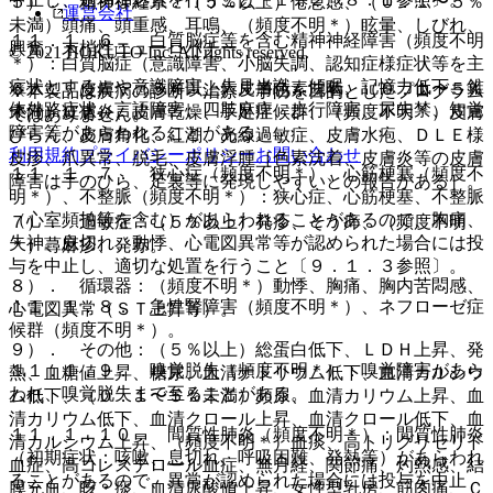
５）． 精神神経系：（５％以上）倦怠感、（０．１〜５％
運営会社
未満）頭痛、頭重感、耳鳴、（頻度不明＊）眩暈、しびれ、
１１．１．６． 白質脳症等を含む精神神経障害（頻度不明
興奮、末梢性ニューロパチー。
© 2021 HOKUTO Inc. All rights reserved.
＊）：白質脳症（意識障害、小脳失調、認知症様症状等を主
症状とする）や意識障害、失見当識、傾眠、記憶力低下、錐
６）． 皮膚：（５％以上）皮膚色素沈着、（０．１〜５％
※本製品は疾病の診断・治療・予防を目的としたプログラム
体外路症状、言語障害、四肢麻痺、歩行障害、尿失禁、知覚
未満）皮膚炎、皮膚乾燥、手足症候群、（頻度不明＊）皮膚
ではありません。
障害等があらわれることがある。
びらん、皮膚角化、紅潮、光線過敏症、皮膚水疱、ＤＬＥ様
利用規約
プライバシーポリシー
お問い合わせ
皮疹、爪異常、脱毛、皮膚浮腫［色素沈着、皮膚炎等の皮膚
１１．１．７． 狭心症（頻度不明＊）、心筋梗塞（頻度不
障害は手のひら、足裏等に発現しやすいとの報告がある］。
明＊）、不整脈（頻度不明＊）：狭心症、心筋梗塞、不整脈
（心室頻拍等を含む）があらわれることがあるので、胸痛、
７）． 過敏症：（５％以上）発疹、そう痒、（頻度不明
失神、息切れ、動悸、心電図異常等が認められた場合には投
＊）蕁麻疹、発赤。
与を中止し、適切な処置を行うこと〔９．１．３参照〕。
８）． 循環器：（頻度不明＊）動悸、胸痛、胸内苦悶感、
１１．１．８． 急性腎障害（頻度不明＊）、ネフローゼ症
心電図異常（ＳＴ上昇等）。
候群（頻度不明＊）。
９）． その他：（５％以上）総蛋白低下、ＬＤＨ上昇、発
１１．１．９． 嗅覚脱失（頻度不明＊）：嗅覚障害があら
熱、血糖値上昇、糖尿、血清ナトリウム低下、血清カルシウ
われ、嗅覚脱失まで至ることがある。
ム低下、（０．１〜５％未満）頻尿、血清カリウム上昇、血
清カリウム低下、血清クロール上昇、血清クロール低下、血
１１．１．１０． 間質性肺炎（頻度不明＊）：間質性肺炎
清カルシウム上昇、（頻度不明＊）血痰、高トリグリセリド
（初期症状：咳嗽、息切れ、呼吸困難、発熱等）があらわれ
血症、高コレステロール血症、無月経、関節痛、灼熱感、結
ることがあるので、異常が認められた場合には投与を中止
膜充血、咳・痰、血清尿酸値上昇、女性型乳房、筋肉痛、Ｃ