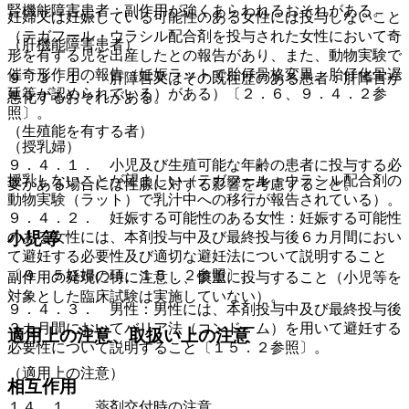
腎機能障害患者：副作用が強くあらわれるおそれがある。
妊婦又は妊娠している可能性のある女性には投与しないこと
（テガフール・ウラシル配合剤を投与された女性において奇
（肝機能障害患者）
形を有する児を出産したとの報告があり、また、動物実験で
催奇形作用の報告（妊娠ラットで胎仔骨格変異、胎仔化骨遅
９．３．１． 肝障害又はその既往歴のある患者：肝障害が
延等が認められている）がある）〔２．６、９．４．２参
悪化するおそれがある。
照〕。
（生殖能を有する者）
（授乳婦）
９．４．１． 小児及び生殖可能な年齢の患者に投与する必
授乳しないことが望ましい（テガフール・ウラシル配合剤の
要がある場合には性腺に対する影響を考慮すること。
動物実験（ラット）で乳汁中への移行が報告されている）。
９．４．２． 妊娠する可能性のある女性：妊娠する可能性
のある女性には、本剤投与中及び最終投与後６カ月間におい
小児等
て避妊する必要性及び適切な避妊法について説明すること
〔９．５妊婦の項、１５．２参照〕。
副作用の発現に特に注意し、慎重に投与すること（小児等を
対象とした臨床試験は実施していない）。
９．４．３． 男性：男性には、本剤投与中及び最終投与後
３カ月間においてバリア法（コンドーム）を用いて避妊する
適用上の注意、取扱い上の注意
必要性について説明すること〔１５．２参照〕。
（適用上の注意）
相互作用
１４．１． 薬剤交付時の注意