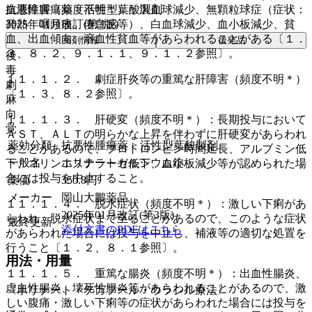
抗悪性腫瘍薬 > 活性型葉酸製剤
血液障害（頻度不明＊）：汎血球減少、無顆粒球症（症状：
2025年01月改訂(第3版)
発熱、咽頭痛、倦怠感等）、白血球減少、血小板減少、貧
血、出血傾向、溶血性貧血等があらわれることがある〔１．
薬剤情報
後発品
３、８．２、９．１．１、９．１．２参照〕。
後
毒
１１．１．２． 劇症肝炎等の重篤な肝障害（頻度不明＊）
劇
〔１．３、８．２参照〕。
麻
向
１１．１．３． 肝硬変（頻度不明＊）：長期投与において
覚
ＡＳＴ、ＡＬＴの明らかな上昇を伴わずに肝硬変があらわれ
薬効分類
抗悪性腫瘍薬 > 活性型葉酸製剤
ることがあるので、プロトロンビン時間延長、アルブミン低
一般名
ホリナートカルシウム錠
下、コリンエステラーゼ低下、血小板減少等が認められた場
合には投与を中止すること。
薬価
350.8
円
メーカー
岡山大鵬薬品
１１．１．４． 脱水症状（頻度不明＊）：激しい下痢があ
2025年01月改訂(第3版)
らわれ、脱水症状まで至ることがあるので、このような症状
最終更新
添付文書のPDFはこちら
があらわれた場合には投与を中止し、補液等の適切な処置を
行うこと〔１．２、８．１参照〕。
用法・用量
１１．１．５． 重篤な腸炎（頻度不明＊）：出血性腸炎、
虚血性腸炎、壊死性腸炎等があらわれることがあるので、激
〈ホリナート・テガフール・ウラシル療法〉
しい腹痛・激しい下痢等の症状があらわれた場合には投与を