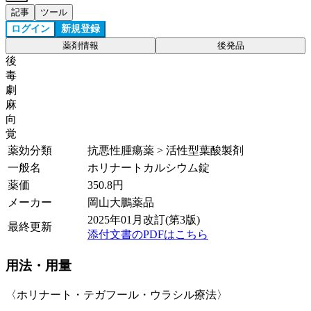
記事
ツール
ログイン
新規登録
薬剤情報
後発品
後
毒
劇
麻
向
覚
薬効分類
抗悪性腫瘍薬 > 活性型葉酸製剤
一般名
ホリナートカルシウム錠
薬価
350.8
円
メーカー
岡山大鵬薬品
2025年01月改訂(第3版)
最終更新
添付文書のPDFはこちら
用法・用量
〈ホリナート・テガフール・ウラシル療法〉