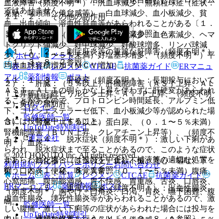
血液障害（頻度不明＊）：汎血球減少、無顆粒球症（症状：
ではありません。
発熱、咽頭痛、倦怠感等）、白血球減少、血小板減少、貧
１１．２． その他の副作用
血、出血傾向、溶血性貧血等があらわれることがある〔１．
３、８．２、９．１．１、９．１．２参照〕。
１）． 血液：（５％以上）赤血球減少、血色素減少、ヘマ
トクリット値減少、好中球減少、好酸球増多、リンパ球減
１１．１．２． 劇症肝炎等の重篤な肝障害（頻度不明＊）
少、（０．１〜５％未満）好塩基球増多、（頻度不明＊）平
ホーム
ノート
〔１．３、８．２参照〕。
均赤血球容積増加（ＭＣＶ増加）。
表・計算
レジメン
CTCAE
抗菌薬ガイド
ERマニュ
アル
薬剤情報
ポスト
１１．１．３． 肝硬変（頻度不明＊）：長期投与において
２）． 肝臓：（５％以上）肝機能障害（ＡＳＴ上昇、ＡＬ
ＡＳＴ、ＡＬＴの明らかな上昇を伴わずに肝硬変があらわれ
Ｔ上昇等）、総ビリルビン上昇、Ａｌ−Ｐ上昇、（頻度不明
新規登録
ることがあるので、プロトロンビン時間延長、アルブミン低
＊）黄疸、脂肪肝。
ログイン
下、コリンエステラーゼ低下、血小板減少等が認められた場
監修医師一覧
合には投与を中止すること。
３）． 腎臓：（５％以上）蛋白尿、（０．１〜５％未満）
UpToDate特別割引
腎機能障害（ＢＵＮ上昇、クレアチニン上昇等）、（頻度不
運営会社
１１．１．４． 脱水症状（頻度不明＊）：激しい下痢があ
明＊）血尿。
らわれ、脱水症状まで至ることがあるので、このような症状
© 2021 HOKUTO Inc. All rights reserved.
があらわれた場合には投与を中止し、補液等の適切な処置を
４）． 消化器：（５％以上）食欲不振、悪心・嘔吐、下
利用規約
プライバシーポリシー
お問い合わせ
行うこと〔１．２、８．１参照〕。
痢、口内炎、便秘、味覚異常、（０．１〜５％未満）腹痛、
ホーム
表・計算
レジメン
CTCAE
抗菌薬ガイド
心窩部痛、腹部膨満感、胃不快感、胃重感、舌炎、口唇炎、
ERマニュアル
薬剤情報
ポスト
１１．１．５． 重篤な腸炎（頻度不明＊）：出血性腸炎、
（頻度不明＊）胸やけ、口角炎、口渇、胃炎、嚥下困難、腹
虚血性腸炎、壊死性腸炎等があらわれることがあるので、激
鳴。
監修医師一覧
しい腹痛・激しい下痢等の症状があらわれた場合には投与を
UpToDate特別割引
中止し、適切な処置を行うこと〔１．２、８．１参照〕。