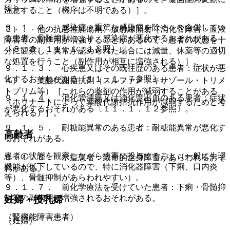
照〕。
注意すること（機序は不明である）］。
９．１．２． 感染症＜重篤な感染症を除く＞を合併してい
３）． 他の抗悪性腫瘍剤、放射線照射［消化管障害・血液
る患者：骨髄抑制により、感染症が悪化するおそれがある
障害等の副作用が増強することがあるので、患者の状態を十
〔８．３、１１．１．１参照〕。
分に観察し、異常が認められた場合には減量、休薬等の適切
な処置を行うこと（副作用が相互に増強される）］。
９．１．３． 心疾患又はその既往歴のある患者：症状が悪
化するおそれがある〔１１．１．７参照〕。
４）． 葉酸代謝拮抗剤（スルファメトキサゾール・トリメ
トプリム等）［これらの薬剤の作用が減弱することがある
９．１．４． 消化管潰瘍又は消化管出血のある患者：症状
（ホリナートによって葉酸代謝拮抗作用が減弱するためと考
が悪化するおそれがある〔１１．１．１２参照〕。
えられる）］。
９．１．５． 耐糖能異常のある患者：耐糖能異常が悪化す
高齢者
るおそれがある。
患者の状態を観察しながら慎重に投与すること（一般に生理
９．１．６． 水痘患者：致命的全身障害があらわれるおそ
機能が低下しているので、特に消化器障害（下痢、口内炎
れがある。
等）、骨髄抑制があらわれやすい）。
９．１．７． 前化学療法を受けていた患者：下痢・骨髄抑
制等の副作用が増強されるおそれがある。
妊婦・授乳婦
（腎機能障害患者）
（妊婦）