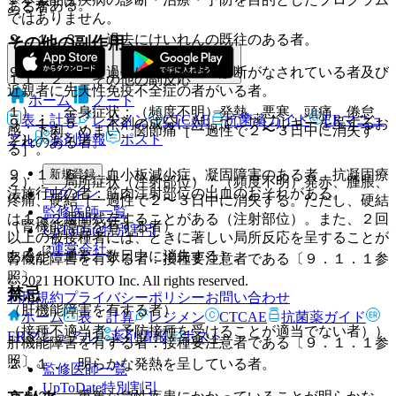
ことがある。
ある者。
ではありません。
９．１．３． 過去にけいれんの既往のある者。
その他の副作用
９．１．４． 過去に免疫不全の診断がなされている者及び
１１．２． その他の副反応
近親者に先天性免疫不全症の者がいる者。
ホーム
ノート
１）． 全身症状：（頻度不明）発熱、悪寒、頭痛、倦怠
表・計算
レジメン
CTCAE
抗菌薬ガイド
ERマニュ
９．１．５． 本剤の成分に対して、アレルギーを呈するお
感、下痢、めまい、関節痛［一過性で２〜３日中に消失す
アル
薬剤情報
ポスト
それのある者。
る］。
新規登録
９．１．６． 血小板減少症、凝固障害のある者、抗凝固療
２）． 局所症状（注射部位）：（頻度不明）発赤、腫脹、
ログイン
法施行中の者：筋肉注射部位の出血のおそれがある。
疼痛、硬結［一過性で２〜３日中に消失する。ただし、硬結
監修医師一覧
は１〜２週間残存することがある（注射部位）。また、２回
（腎機能障害を有する者）
UpToDate特別割引
以上の被接種者には、ときに著しい局所反応を呈することが
運営会社
あるが、通常、数日中に消失する］。
腎機能障害を有する者：接種要注意者である〔９．１．１参
照〕。
© 2021 HOKUTO Inc. All rights reserved.
禁忌
利用規約
プライバシーポリシー
お問い合わせ
（肝機能障害を有する者）
ホーム
表・計算
レジメン
CTCAE
抗菌薬ガイド
（接種不適当者（予防接種を受けることが適当でない者））
ERマニュアル
薬剤情報
ポスト
肝機能障害を有する者：接種要注意者である〔９．１．１参
照〕。
２．１． 明らかな発熱を呈している者。
監修医師一覧
UpToDate特別割引