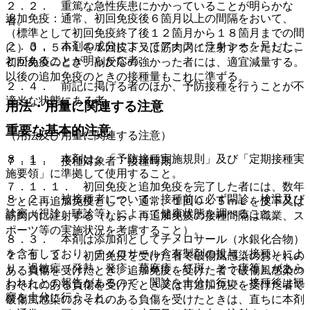
２．２． 重篤な急性疾患にかかっていることが明らかな
追加免疫：通常、初回免疫後６箇月以上の間隔をおいて、
者。
（標準として初回免疫終了後１２箇月から１８箇月までの間
２．３． 本剤の成分によってアナフィラキシーを呈したこ
に）０．５ｍＬを１回皮下又は筋肉内に注射する。ただし、
とがあることが明らかな者。
初回免疫のとき、副反応の強かった者には、適宜減量する。
以後の追加免疫のときの接種量もこれに準ずる。
２．４． 前記に掲げる者のほか、予防接種を行うことが不
適当な状態にある者。
用法・用量に関連する注意
重要な基本的注意
（用法及び用量に関連する注意）
８．１． 本剤は、「予防接種実施規則」及び「定期接種実
７．１． 接種対象者・接種時期
施要領」に準拠して使用すること。
７．１．１． 初回免疫と追加免疫を完了した者には、数年
８．２． 被接種者について、接種前に必ず問診、検温及び
ごとに再追加免疫として、通常、１回０．５ｍＬを皮下又は
診察（視診、聴診等）によって健康状態を調べること。
筋肉内に注射する（なお、再追加免疫の接種間隔は職業、ス
ポーツ等の実施状況を考慮すること）。
８．３． 本剤は添加剤としてチメロサール（水銀化合物）
を含有しており、チメロサール含有製剤の投与（接種）によ
７．１．２． 初回免疫を受けた者で破傷風感染のおそれの
り、過敏症（発熱、発疹、蕁麻疹、紅斑、そう痒等）があら
ある負傷を受けたとき、追加免疫を受けた者で破傷風感染の
われたとの報告があるので、問診を十分に行い、接種後は観
おそれのある負傷を受けたとき又は再追加免疫を受けた者で
察を十分に行うこと。
破傷風感染のおそれのある負傷を受けたときは、直ちに本剤