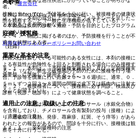
２．２． 重篤な急性疾患にかかっていることが明らかな
高齢者
運営会社
者。
接種に当たっては、予診等を十分に行い、被接種者の健康状
© 2021 HOKUTO Inc. All rights reserved.
２．３． 本剤の成分によってアナフィラキシーを呈したこ
態を観察すること（一般に生理機能が低下している）。
とがあることが明らかな者。
※本製品は疾病の診断・治療・予防を目的としたプログラム
ではありません。
妊婦・授乳婦
２．４． 前記に掲げる者のほか、予防接種を行うことが不
適当な状態にある者。
利用規約
プライバシーポリシー
お問い合わせ
（妊婦）
重要な基本的注意
妊婦又は妊娠している可能性のある女性には、本剤の接種に
よる有益性が危険性を上回ると判断される場合にのみ接種す
８．１． 本剤は、「予防接種実施規則」及び「定期接種実
ること（なお、新生児破傷風の予防のために接種を行う場
施要領」に準拠して使用すること。
合、予診等を慎重に行い妊娠２０〜３６週頃に、通常、０．
５ｍＬずつ２回３〜８週間の間隔で皮下又は筋肉内に注射す
８．２． 被接種者について、接種前に必ず問診、検温及び
ることが望ましい）。
診察（視診、聴診等）によって健康状態を調べること。
適用上の注意、取扱い上の注意
８．３． 本剤は添加剤としてチメロサール（水銀化合物）
を含有しており、チメロサール含有製剤の投与（接種）によ
（適用上の注意）
り、過敏症（発熱、発疹、蕁麻疹、紅斑、そう痒等）があら
われたとの報告があるので、問診を十分に行い、接種後は観
１４．１． 薬剤接種時の注意
察を十分に行うこと。