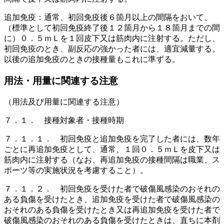
追加免疫：通常、初回免疫後６箇月以上の間隔をおいて、
（標準として初回免疫終了後１２箇月から１８箇月までの間
に）０．５ｍＬを１回皮下又は筋肉内に注射する。ただし、
初回免疫のとき、副反応の強かった者には、適宜減量する。
以後の追加免疫のときの接種量もこれに準ずる。
用法・用量に関連する注意
（用法及び用量に関連する注意）
７．１． 接種対象者・接種時期
７．１．１． 初回免疫と追加免疫を完了した者には、数年
ごとに再追加免疫として、通常、１回０．５ｍＬを皮下又は
筋肉内に注射する（なお、再追加免疫の接種間隔は職業、ス
ポーツ等の実施状況を考慮すること）。
７．１．２． 初回免疫を受けた者で破傷風感染のおそれの
ある負傷を受けたとき、追加免疫を受けた者で破傷風感染の
おそれのある負傷を受けたとき又は再追加免疫を受けた者で
破傷風感染のおそれのある負傷を受けたときは、直ちに本剤