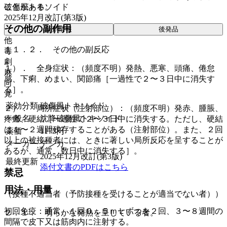
破傷風トキソイド
ことがある。
2025年12月改訂(第3版)
その他の副作用
薬剤情報
後発品
他
１１．２． その他の副反応
毒
劇
１）． 全身症状：（頻度不明）発熱、悪寒、頭痛、倦怠
麻
感、下痢、めまい、関節痛［一過性で２〜３日中に消失す
向
る］。
覚
薬効分類
破傷風トキソイド
２）． 局所症状（注射部位）：（頻度不明）発赤、腫脹、
一般名
沈降破傷風トキソイド
疼痛、硬結［一過性で２〜３日中に消失する。ただし、硬結
は１〜２週間残存することがある（注射部位）。また、２回
薬価
1173
円
以上の被接種者には、ときに著しい局所反応を呈することが
メーカー
デンカ
あるが、通常、数日中に消失する］。
2025年12月改訂(第3版)
最終更新
添付文書のPDFはこちら
禁忌
用法・用量
（接種不適当者（予防接種を受けることが適当でない者））
初回免疫：通常、１回０．５ｍＬずつを２回、３〜８週間の
２．１． 明らかな発熱を呈している者。
間隔で皮下又は筋肉内に注射する。