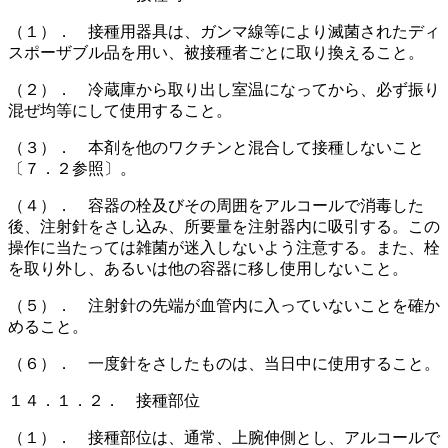
（１）． 接種用器具は、ガンマ線等により滅菌されたディ
スポーザブル品を用い、被接種者ごとに取り換えること。
（２）． 冷蔵庫から取り出し室温になってから、必ず振り
混ぜ均等にして使用すること。
（３）． 本剤を他のワクチンと混合して接種しないこと
〔７．２参照〕。
（４）． 容器の栓及びその周囲をアルコールで消毒した
後、注射針をさし込み、所要量を注射器内に吸引する。この
操作に当たっては雑菌が迷入しないよう注意する。また、栓
を取り外し、あるいは他の容器に移し使用しないこと。
（５）． 注射針の先端が血管内に入っていないことを確か
めること。
（６）． 一度針をさしたものは、当日中に使用すること。
１４．１．２． 接種部位
（１）． 接種部位は、通常、上腕伸側とし、アルコールで