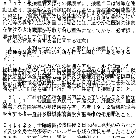
１４．１．１． 接種時
８．４． 被接種者又はその保護者に、接種当日は過激な運
動は避け、接種部位を清潔に保ち、また、接種後の健康監視
（１）． 接種用器具は、ガンマ線等により滅菌されたディ
に留意し、局所の異常反応や体調の変化、さらに高熱、けい
スポーザブル品を用い、被接種者ごとに取り換えること。
れん等の異常な症状を呈した場合には、速やかに医師の診察
を受けるよう事前に知らせること。
（２）． 冷蔵庫から取り出し室温になってから、必ず振り
混ぜ均等にして使用すること。
（特定の背景を有する者に関する注意）
（３）． 本剤を他のワクチンと混合して接種しないこと
（接種要注意者（接種の判断を行うに際し、注意を要する
〔７．２参照〕。
者））
（４）． 容器の栓及びその周囲をアルコールで消毒した
被接種者が次のいずれかに該当すると認められる場合は、健
後、注射針をさし込み、所要量を注射器内に吸引する。この
康状態及び体質を勘案し、診察及び接種適否の判断を慎重に
操作に当たっては雑菌が迷入しないよう注意する。また、栓
行い、予防接種の必要性、副反応、有用性について十分な説
を取り外し、あるいは他の容器に移し使用しないこと。
明を行い、同意を確実に得た上で、注意して接種すること。
（５）． 注射針の先端が血管内に入っていないことを確か
９．１．１． 心臓血管系疾患、腎臓疾患、肝臓疾患、血液
めること。
疾患、発育障害等の基礎疾患を有する者〔９．２腎機能障害
を有する者、９．３肝機能障害を有する者の項参照〕。
（６）． 一度針をさしたものは、当日中に使用すること。
９．１．２． 予防接種で接種後２日以内に発熱のみられた
１４．１．２． 接種部位
者及び全身性発疹等のアレルギーを疑う症状を呈したことが
（１）． 接種部位は、通常、上腕伸側とし、アルコールで
ある者。