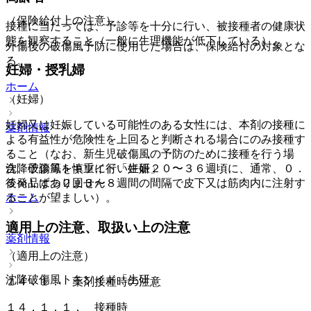
（保険給付上の注意）
接種に当たっては、予診等を十分に行い、被接種者の健康状
態を観察すること（一般に生理機能が低下している）。
外傷後の破傷風予防に使用した場合は、保険給付の対象とな
る。
妊婦・授乳婦
ホーム
（妊婦）
妊婦又は妊娠している可能性のある女性には、本剤の接種に
薬剤情報
よる有益性が危険性を上回ると判断される場合にのみ接種す
ること（なお、新生児破傷風の予防のために接種を行う場
合、予診等を慎重に行い妊娠２０〜３６週頃に、通常、０．
沈降破傷風トキソイド「生研」
５ｍＬずつ２回３〜８週間の間隔で皮下又は筋肉内に注射す
後発品はありません
ることが望ましい）。
ホーム
適用上の注意、取扱い上の注意
薬剤情報
（適用上の注意）
沈降破傷風トキソイド「生研」
１４．１． 薬剤接種時の注意
１４．１．１． 接種時