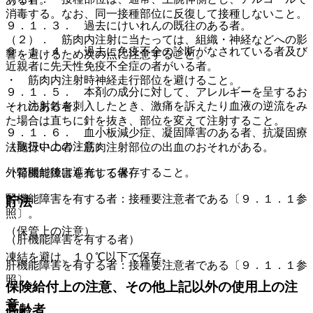
消毒する。なお、同一接種部位に反復して接種しないこと。
９．１．３． 過去にけいれんの既往のある者。
（２）． 筋肉内注射に当たっては、組織・神経などへの影
９．１．４． 過去に免疫不全の診断がなされている者及び
響を避けるため次の点に注意すること。
近親者に先天性免疫不全症の者がいる者。
・ 筋肉内注射時神経走行部位を避けること。
９．１．５． 本剤の成分に対して、アレルギーを呈するお
・ 注射針を刺入したとき、激痛を訴えたり血液の逆流をみ
それのある者。
た場合は直ちに針を抜き、部位を変えて注射すること。
９．１．６． 血小板減少症、凝固障害のある者、抗凝固療
（取扱い上の注意）
法施行中の者：筋肉注射部位の出血のおそれがある。
外箱開封後は遮光して保存すること。
（腎機能障害を有する者）
腎機能障害を有する者：接種要注意者である〔９．１．１参
貯法
照〕。
（保管上の注意）
（肝機能障害を有する者）
凍結を避け、１０℃以下で保存。
肝機能障害を有する者：接種要注意者である〔９．１．１参
照〕。
保険給付上の注意、その他上記以外の使用上の注
意
高齢者