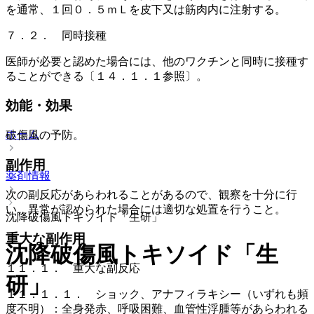
を通常、１回０．５ｍＬを皮下又は筋肉内に注射する。
７．２． 同時接種
医師が必要と認めた場合には、他のワクチンと同時に接種す
ることができる〔１４．１．１参照〕。
効能・効果
ホーム
破傷風の予防。
副作用
薬剤情報
次の副反応があらわれることがあるので、観察を十分に行
い、異常が認められた場合には適切な処置を行うこと。
沈降破傷風トキソイド「生研」
重大な副作用
沈降破傷風トキソイド「生
１１．１． 重大な副反応
研」
１１．１．１． ショック、アナフィラキシー（いずれも頻
度不明）：全身発赤、呼吸困難、血管性浮腫等があらわれる