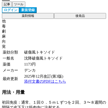
記事
ツール
ログイン
新規登録
薬剤情報
後発品
他
毒
劇
麻
向
覚
薬効分類
破傷風トキソイド
一般名
沈降破傷風トキソイド
薬価
1173
円
メーカー
デンカ
2025年12月改訂(第3版)
最終更新
添付文書のPDFはこちら
用法・用量
初回免疫：通常、１回０．５ｍＬずつを２回、３〜８週間の
間隔で皮下又は筋肉内に注射する。