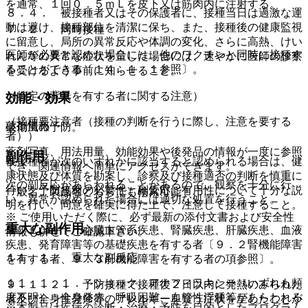
を通常、１回０．５ｍＬを皮下又は筋肉内に注射する。
８．４． 被接種者又はその保護者に、接種当日は過激な運
動は避け、接種部位を清潔に保ち、また、接種後の健康監視
７．２． 同時接種
に留意し、局所の異常反応や体調の変化、さらに高熱、けい
医師が必要と認めた場合には、他のワクチンと同時に接種す
れん等の異常な症状を呈した場合には、速やかに医師の診察
ることができる〔１４．１．１参照〕。
を受けるよう事前に知らせること。
（特定の背景を有する者に関する注意）
効能・効果
（接種要注意者（接種の判断を行うに際し、注意を要する
薬剤情報
破傷風の予防。
者））
薬剤写真、用法用量、効能効果や後発品の情報が一度に参照
副作用
被接種者が次のいずれかに該当すると認められる場合は、健
でき、関連情報へ簡単にアクセスができます。
康状態及び体質を勘案し、診察及び接種適否の判断を慎重に
次の副反応があらわれることがあるので、観察を十分に行
行い、予防接種の必要性、副反応、有用性について十分な説
一般名、製品名どちらでも検索可能！
い、異常が認められた場合には適切な処置を行うこと。
明を行い、同意を確実に得た上で、注意して接種すること。
※ ご使用いただく際に、必ず最新の添付文書および安全性
重大な副作用
９．１．１． 心臓血管系疾患、腎臓疾患、肝臓疾患、血液
情報も併せてご確認下さい。
疾患、発育障害等の基礎疾患を有する者〔９．２腎機能障害
１１．１． 重大な副反応
を有する者、９．３肝機能障害を有する者の項参照〕。
１１．１．１． ショック、アナフィラキシー（いずれも頻
９．１．２． 予防接種で接種後２日以内に発熱のみられた
度不明）：全身発赤、呼吸困難、血管性浮腫等があらわれる
者及び全身性発疹等のアレルギーを疑う症状を呈したことが
※本製品は疾病の診断・治療・予防を目的としたプログラム