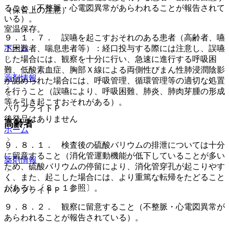
ること（不整脈・心電図異常があらわれることが報告されて
（保管上の注意）
いる）。
室温保存。
９．１．７． 誤嚥を起こすおそれのある患者（高齢者、嚥
ホーム
下困難者、喘息患者等）：経口投与する際には注意し、誤嚥
した場合には、観察を十分に行い、急速に進行する呼吸困
難、低酸素血症、胸部Ｘ線による両側性びまん性肺浸潤陰影
薬剤情報
が認められた場合には、呼吸管理、循環管理等の適切な処置
を行うこと（誤嚥により、呼吸困難、肺炎、肺肉芽腫の形成
等を引き起こすおそれがある）。
バリブライトＰ
後発品はありません
高齢者
ホーム
９．８．１． 検査後の硫酸バリウムの排泄については十分
に留意すること（消化管運動機能が低下していることが多い
薬剤情報
ため、硫酸バリウムの停留により、消化管穿孔が起こりやす
く、また、起こした場合には、より重篤な転帰をたどること
がある）〔８．１参照〕。
バリブライトＰ
９．８．２． 観察に留意すること（不整脈・心電図異常が
あらわれることが報告されている）。