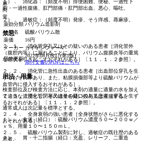
１）． 消化器：（頻度不明）排便困難、便秘、一過性下
麻
痢・一過性腹痛、肛門部痛・肛門部出血、悪心、嘔吐。
向
覚
２）． 過敏症：（頻度不明）発疹、そう痒感、蕁麻疹。
薬効分類
バリウム造影剤
一般名
硫酸バリウム散
禁忌
薬価
16
円
２．１． 消化管穿孔又はその疑いのある患者［消化管外
メーカー
カイゲンファーマ
（腹腔内等）に漏れることにより、バリウム腹膜炎等の重篤
2022年08月改訂(第1版)
最終更新
な症状を引き起こすおそれがある］〔１１．１．２参照〕。
添付文書のPDFはこちら
２．２． 消化管に急性出血のある患者［出血部位穿孔を生
用法・用量
ずるおそれがあり、また、粘膜損傷部等より硫酸バリウムが
血管内に侵入するおそれがある］。
検査部位及び検査方法に応じ、本剤の適量に適量の水を加え
２．３． 消化管閉塞又はその疑いのある患者［穿孔を生ず
て適当な濃度とし、その適量を経口投与又は注腸する。
るおそれがある］〔１１．１．２参照〕。
通常成人は次記量を標準とする。
２．４． 全身衰弱の強い患者［全身状態がさらに悪化する
１）． 食道（経口）：硫酸バリウム濃度５０〜２００ｗ／
おそれがある］。
ｖ％、用量１０〜１５０ｍＬ。
２．５． 硫酸バリウム製剤に対し、過敏症の既往歴のある
２）． 胃・十二指腸（経口：充盈、レリーフ、二重造
患者。