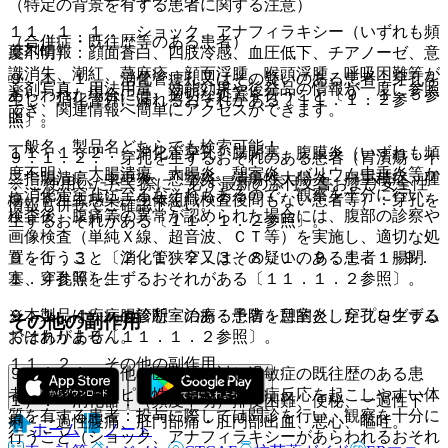
（特定の背景を有する患者に関する注意）
１１．１．１． ショック、アナフィラキシー（いずれも頻
（合併症・既往歴等のある患者）
薬剤情報
度不明）：顔面蒼白、四肢冷感、血圧低下、チアノーゼ、意
識消失、潮紅、蕁麻疹、顔面浮腫、喉頭浮腫、呼吸困難等が
９．１．１． 消化管瘻孔又はその疑いのある患者：穿孔を
薬剤写真、用法用量、効能効果や後発品の情報が一度に参照
あらわれた場合には、適切な処置を行うこと〔９．１．５参
生じ、消化管外に漏れるおそれがある〔１１．１．２参
でき、関連情報へ簡単にアクセスができます。
照〕。
照〕。
一般名、製品名どちらでも検索可能！
１１．１．２． 消化管穿孔、腸閉塞、腹膜炎（いずれも頻
９．１．２． 穿孔を生ずるおそれのある患者（胃潰瘍・十
度不明）：大腸潰瘍、大腸炎、憩室炎、バリウム虫垂炎等か
二指腸潰瘍、虫垂炎、憩室炎、潰瘍性大腸炎、腸重積症、腫
※ ご使用いただく際に、必ず最新の添付文書および安全性
ら消化管穿孔に至るおそれもあるので、観察を十分に行い、
瘍、寄生虫感染、生体組織検査後間もない患者等）：穿孔を
情報も併せてご確認下さい。
検査後、腹痛等の異常が認められた場合には、腹部の診察や
生ずるおそれがある〔１１．１．２参照〕。
画像検査（単純Ｘ線、超音波、ＣＴ等）を実施し、適切な処
９．１．３． 消化管狭窄又はその疑いのある患者：腸閉
置を行うこと〔２．１、２．３、８．１、９．１．１−９．
塞、穿孔等を生ずるおそれがある〔１１．１．２参照〕。
１．４参照〕。
※本製品は疾病の診断・治療・予防を目的としたプログラム
９．１．４． 腸管憩室のある患者：憩室炎、穿孔を生ずる
その他の副作用
ではありません。
おそれがある〔１１．１．２参照〕。
１１．２． その他の副作用
９．１．５． 他の医薬品に対し過敏症の既往歴のある患
者、喘息、アトピー性皮膚炎等過敏症反応を起こしやすい体
１）． 消化器：（頻度不明）排便困難、便秘、一過性下
質を有する患者：投与に際しては問診を行い、観察を十分に
痢・一過性腹痛、肛門部痛・肛門部出血、悪心、嘔吐。
ホーム
ノート
行うこと（ショック、アナフィラキシーがあらわれるおそれ