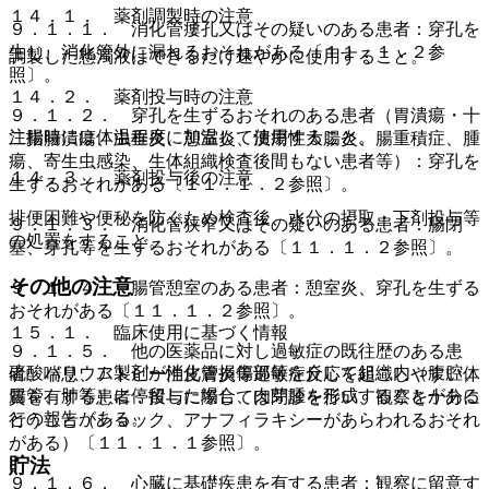
１４．１． 薬剤調製時の注意
９．１．１． 消化管瘻孔又はその疑いのある患者：穿孔を
生じ、消化管外に漏れるおそれがある〔１１．１．２参
調製した懸濁液はできるだけ速やかに使用すること。
照〕。
１４．２． 薬剤投与時の注意
９．１．２． 穿孔を生ずるおそれのある患者（胃潰瘍・十
注腸時には体温程度に加温して使用すること。
二指腸潰瘍、虫垂炎、憩室炎、潰瘍性大腸炎、腸重積症、腫
瘍、寄生虫感染、生体組織検査後間もない患者等）：穿孔を
１４．３． 薬剤投与後の注意
生ずるおそれがある〔１１．１．２参照〕。
排便困難や便秘を防ぐため検査後、水分の摂取・下剤投与等
９．１．３． 消化管狭窄又はその疑いのある患者：腸閉
の処置をすること。
塞、穿孔等を生ずるおそれがある〔１１．１．２参照〕。
その他の注意
９．１．４． 腸管憩室のある患者：憩室炎、穿孔を生ずる
おそれがある〔１１．１．２参照〕。
１５．１． 臨床使用に基づく情報
９．１．５． 他の医薬品に対し過敏症の既往歴のある患
硫酸バリウム製剤が消化管損傷部等を介して組織内（腹腔、
者、喘息、アトピー性皮膚炎等過敏症反応を起こしやすい体
腸管、肺等）に停留した場合、肉芽腫を形成することがある
質を有する患者：投与に際しては問診を行い、観察を十分に
との報告がある。
行うこと（ショック、アナフィラキシーがあらわれるおそれ
がある）〔１１．１．１参照〕。
貯法
９．１．６． 心臓に基礎疾患を有する患者：観察に留意す