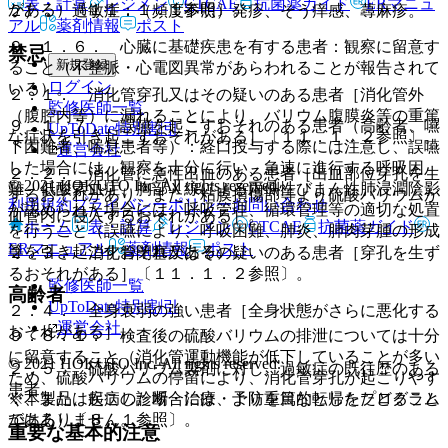
表・計算
レジメン
CTCAE
抗菌薬ガイド
ERマニュ
がある）〔１１．１．１参照〕。
２）． 過敏症：（頻度不明）発疹、そう痒感、蕁麻疹。
アル
薬剤情報
ポスト
９．１．６． 心臓に基礎疾患を有する患者：観察に留意す
禁忌
新規登録
ること（不整脈・心電図異常があらわれることが報告されて
ログイン
いる）。
２．１． 消化管穿孔又はその疑いのある患者［消化管外
監修医師一覧
（腹腔内等）に漏れることにより、バリウム腹膜炎等の重篤
９．１．７． 誤嚥を起こすおそれのある患者（高齢者、嚥
UpToDate特別割引
な症状を引き起こすおそれがある］〔１１．１．２参照〕。
下困難者、喘息患者等）：経口投与する際には注意し、誤嚥
運営会社
した場合には、観察を十分に行い、急速に進行する呼吸困
２．２． 消化管に急性出血のある患者［出血部位穿孔を生
© 2021 HOKUTO Inc. All rights reserved.
難、低酸素血症、胸部Ｘ線による両側性びまん性肺浸潤陰影
ずるおそれがあり、また、粘膜損傷部等より硫酸バリウムが
利用規約
プライバシーポリシー
お問い合わせ
が認められた場合には、呼吸管理、循環管理等の適切な処置
血管内に侵入するおそれがある］。
ホーム
表・計算
レジメン
CTCAE
抗菌薬ガイド
を行うこと（誤嚥により、呼吸困難、肺炎、肺肉芽腫の形成
ERマニュアル
薬剤情報
ポスト
等を引き起こすおそれがある）。
２．３． 消化管閉塞又はその疑いのある患者［穿孔を生ず
るおそれがある］〔１１．１．２参照〕。
監修医師一覧
高齢者
UpToDate特別割引
２．４． 全身衰弱の強い患者［全身状態がさらに悪化する
運営会社
おそれがある］。
９．８．１． 検査後の硫酸バリウムの排泄については十分
に留意すること（消化管運動機能が低下していることが多い
© 2021 HOKUTO Inc. All rights reserved.
２．５． 硫酸バリウム製剤に対し、過敏症の既往歴のある
ため、硫酸バリウムの停留により、消化管穿孔が起こりやす
患者。
※本製品は疾病の診断・治療・予防を目的としたプログラム
く、また、起こした場合には、より重篤な転帰をたどること
ではありません。
がある）〔８．１参照〕。
重要な基本的注意