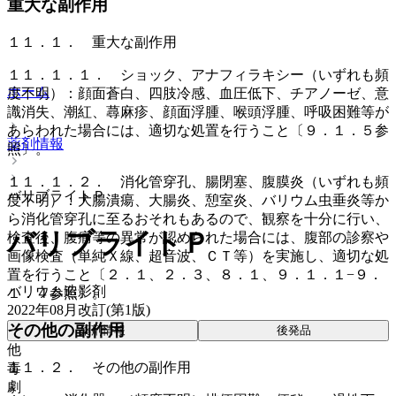
重大な副作用
１１．１． 重大な副作用
１１．１．１． ショック、アナフィラキシー（いずれも頻
ホーム
度不明）：顔面蒼白、四肢冷感、血圧低下、チアノーゼ、意
識消失、潮紅、蕁麻疹、顔面浮腫、喉頭浮腫、呼吸困難等が
あらわれた場合には、適切な処置を行うこと〔９．１．５参
薬剤情報
照〕。
１１．１．２． 消化管穿孔、腸閉塞、腹膜炎（いずれも頻
バリブライトＰ
度不明）：大腸潰瘍、大腸炎、憩室炎、バリウム虫垂炎等か
ら消化管穿孔に至るおそれもあるので、観察を十分に行い、
バリブライトＰ
検査後、腹痛等の異常が認められた場合には、腹部の診察や
画像検査（単純Ｘ線、超音波、ＣＴ等）を実施し、適切な処
置を行うこと〔２．１、２．３、８．１、９．１．１−９．
バリウム造影剤
１．４参照〕。
2022年08月改訂(第1版)
その他の副作用
薬剤情報
後発品
他
１１．２． その他の副作用
毒
劇