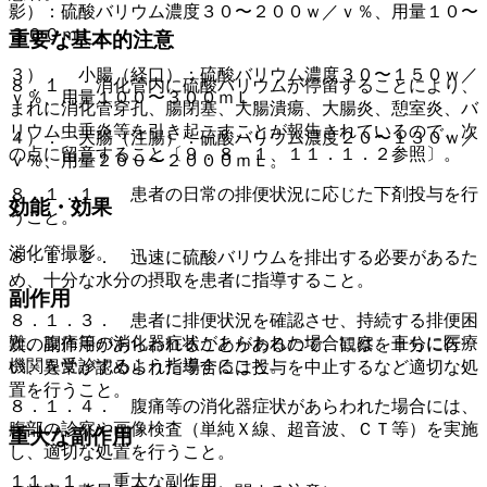
影）：硫酸バリウム濃度３０〜２００ｗ／ｖ％、用量１０〜
３００ｍＬ。
重要な基本的注意
３）． 小腸（経口）：硫酸バリウム濃度３０〜１５０ｗ／
８．１． 消化管内に硫酸バリウムが停留することにより、
ｖ％、用量１００〜３００ｍＬ。
まれに消化管穿孔、腸閉塞、大腸潰瘍、大腸炎、憩室炎、バ
リウム虫垂炎等を引き起こすことが報告されているので、次
４）． 大腸（注腸）：硫酸バリウム濃度２０〜１３０ｗ／
の点に留意すること〔９．８．１、１１．１．２参照〕。
ｖ％、用量２００〜２０００ｍＬ。
８．１．１． 患者の日常の排便状況に応じた下剤投与を行
効能・効果
うこと。
消化管撮影。
８．１．２． 迅速に硫酸バリウムを排出する必要があるた
め、十分な水分の摂取を患者に指導すること。
副作用
８．１．３． 患者に排便状況を確認させ、持続する排便困
難、腹痛等の消化器症状があらわれた場合には、直ちに医療
次の副作用があらわれることがあるので、観察を十分に行
機関を受診するよう指導すること。
い、異常が認められた場合には投与を中止するなど適切な処
置を行うこと。
８．１．４． 腹痛等の消化器症状があらわれた場合には、
腹部の診察や画像検査（単純Ｘ線、超音波、ＣＴ等）を実施
重大な副作用
し、適切な処置を行うこと。
１１．１． 重大な副作用