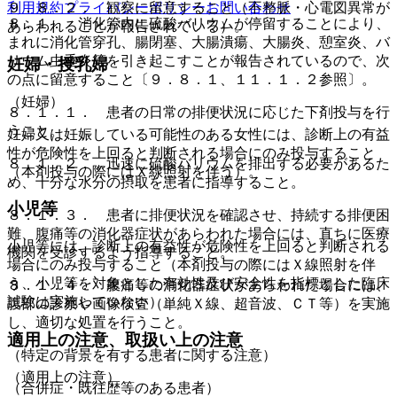
利用規約
プライバシーポリシー
お問い合わせ
９．８．２． 観察に留意すること（不整脈・心電図異常が
８．１． 消化管内に硫酸バリウムが停留することにより、
あらわれることが報告されている）。
まれに消化管穿孔、腸閉塞、大腸潰瘍、大腸炎、憩室炎、バ
リウム虫垂炎等を引き起こすことが報告されているので、次
妊婦・授乳婦
の点に留意すること〔９．８．１、１１．１．２参照〕。
（妊婦）
８．１．１． 患者の日常の排便状況に応じた下剤投与を行
うこと。
妊婦又は妊娠している可能性のある女性には、診断上の有益
性が危険性を上回ると判断される場合にのみ投与すること
８．１．２． 迅速に硫酸バリウムを排出する必要があるた
（本剤投与の際にはＸ線照射を伴う）。
め、十分な水分の摂取を患者に指導すること。
小児等
８．１．３． 患者に排便状況を確認させ、持続する排便困
難、腹痛等の消化器症状があらわれた場合には、直ちに医療
小児等には、診断上の有益性が危険性を上回ると判断される
機関を受診するよう指導すること。
場合にのみ投与すること（本剤投与の際にはＸ線照射を伴
う、小児等を対象とした有効性及び安全性を指標とした臨床
８．１．４． 腹痛等の消化器症状があらわれた場合には、
試験は実施していない）。
腹部の診察や画像検査（単純Ｘ線、超音波、ＣＴ等）を実施
し、適切な処置を行うこと。
適用上の注意、取扱い上の注意
（特定の背景を有する患者に関する注意）
（適用上の注意）
（合併症・既往歴等のある患者）