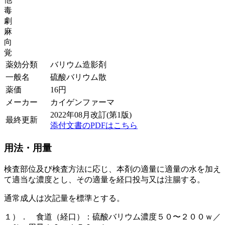
毒
劇
麻
向
覚
薬効分類
バリウム造影剤
一般名
硫酸バリウム散
薬価
16
円
メーカー
カイゲンファーマ
2022年08月改訂(第1版)
最終更新
添付文書のPDFはこちら
用法・用量
検査部位及び検査方法に応じ、本剤の適量に適量の水を加え
て適当な濃度とし、その適量を経口投与又は注腸する。
通常成人は次記量を標準とする。
１）． 食道（経口）：硫酸バリウム濃度５０〜２００ｗ／