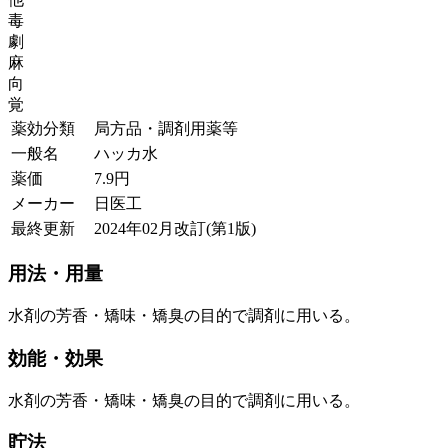
毒
劇
麻
向
覚
薬効分類
局方品・調剤用薬等
一般名
ハッカ水
薬価
7.9
円
メーカー
日医工
最終更新
2024年02月改訂(第1版)
用法・用量
水剤の芳香・矯味・矯臭の目的で調剤に用いる。
効能・効果
水剤の芳香・矯味・矯臭の目的で調剤に用いる。
貯法