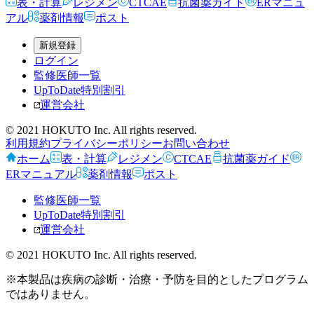
表・計算
レジメン
CTCAE
抗菌薬ガイド
ERマニュ
アル
薬剤情報
ポスト
新規登録
ログイン
監修医師一覧
UpToDate特別割引
運営会社
© 2021 HOKUTO Inc. All rights reserved.
利用規約
プライバシーポリシー
お問い合わせ
ホーム
表・計算
レジメン
CTCAE
抗菌薬ガイド
ERマニュアル
薬剤情報
ポスト
監修医師一覧
UpToDate特別割引
運営会社
© 2021 HOKUTO Inc. All rights reserved.
※本製品は疾病の診断・治療・予防を目的としたプログラム
ではありません。