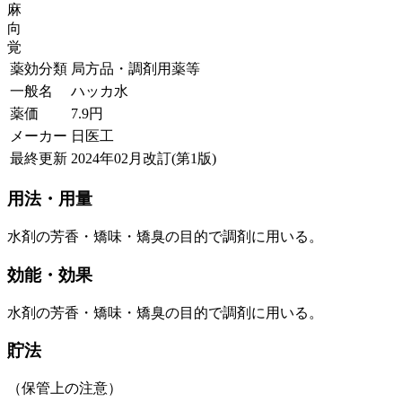
麻
向
覚
薬効分類
局方品・調剤用薬等
一般名
ハッカ水
薬価
7.9
円
メーカー
日医工
最終更新
2024年02月改訂(第1版)
用法・用量
水剤の芳香・矯味・矯臭の目的で調剤に用いる。
効能・効果
水剤の芳香・矯味・矯臭の目的で調剤に用いる。
貯法
（保管上の注意）