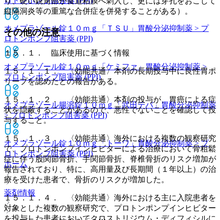
ロトンポンプ阻害薬 (PPI)
り、硬い鋭角部が食道粘膜へ刺入し、更には穿孔をおこして
縦隔洞炎等の重篤な合併症を併発することがある）。
オメプラゾール錠１０ｍｇ「ＴＳＵ」
胃酸分泌抑制薬 > プ
その他の注意
ロトンポンプ阻害薬 (PPI)
１５．１． 臨床使用に基づく情報
オメプラゾール錠１０ｍｇ「ケミファ」
胃酸分泌抑制薬 >
１５．１．１． 〈効能共通〉本剤の長期投与中に良性胃ポ
プロトンポンプ阻害薬 (PPI)
リープを認めたとの報告がある。
１５．１．２． 〈効能共通〉本剤の投与が、胃癌による症
オメプラゾール腸溶錠１０ｍｇ「武田テバ」
胃酸分泌抑制薬
状を隠蔽することがあるので、悪性でないことを確認して投
> プロトンポンプ阻害薬 (PPI)
与すること。
１５．１．３． 〈効能共通〉海外における複数の観察研究
オメプラゾール錠１０ｍｇ「トーワ」
胃酸分泌抑制薬 > プ
で、プロトンポンプインヒビターによる治療において骨粗鬆
ロトンポンプ阻害薬 (PPI)
症に伴う股関節骨折、手関節骨折、脊椎骨折のリスク増加が
ホーム
報告されており、特に、高用量及び長期間（１年以上）の治
療を受けた患者で、骨折のリスクが増加した。
薬剤情報
１５．１．４． 〈効能共通〉海外における主に入院患者を
対象とした複数の観察研究で、プロトンポンプインヒビター
を投与した患者においてクロストリジウム・ディフィシルに