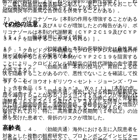
酸分泌抑制作用によりこれらの薬剤の溶解性が低下し、これ
り、硬い鋭角部が食道粘膜へ刺入し、更には穿孔をおこして
らの薬剤の血中濃度が低下することがある）］。
縦隔洞炎等の重篤な合併症を併発することがある）。
７）． ボリコナゾール［本剤の作用を増強することがある
その他の注意
（本剤のＣｍａｘ及びＡＵＣが増加したとの報告があり、ボ
リコナゾールは本剤の代謝酵素（ＣＹＰ２Ｃ１９及びＣＹＰ
１５．１． 臨床使用に基づく情報
３Ａ４）を阻害することが考えられる）］。
１５．１．１． 〈効能共通〉本剤の長期投与中に良性胃ポ
８）． クロピドグレル硫酸塩［クロピドグレル硫酸塩の作
リープを認めたとの報告がある。
用を減弱することがある（本剤がＣＹＰ２Ｃ１９を阻害する
ことにより、クロピドグレル硫酸塩の活性代謝物の血中濃度
１５．１．２． 〈効能共通〉本剤の投与が、胃癌による症
が低下する）］。
状を隠蔽することがあるので、悪性でないことを確認して投
与すること。
９）． セイヨウオトギリソウ＜セント・ジョーンズ・ワー
ト＞含有食品（Ｓｔ．Ｊｏｈｎ’ｓ Ｗｏｒｔ）［本剤の作
１５．１．３． 〈効能共通〉海外における複数の観察研究
用を減弱することがある（セイヨウオトギリソウが本剤の代
で、プロトンポンプインヒビターによる治療において骨粗鬆
謝酵素（ＣＹＰ２Ｃ１９及びＣＹＰ３Ａ４）を誘導し、本剤
症に伴う股関節骨折、手関節骨折、脊椎骨折のリスク増加が
の代謝が促進され血中濃度が低下することが考えられ
報告されており、特に、高用量及び長期間（１年以上）の治
る）］。
療を受けた患者で、骨折のリスクが増加した。
高齢者
１５．１．４． 〈効能共通〉海外における主に入院患者を
対象とした複数の観察研究で、プロトンポンプインヒビター