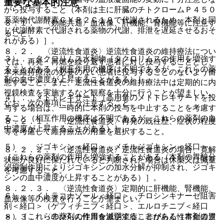
重要な基本的注意
がら投与すること（本剤は主に肝臓のチトクロームＰ４５０
系薬物代謝酵素ＣＹＰ２Ｃ１９で代謝されるため、本剤と同
８．１． 〈効能共通〉血液像、肝機能、腎機能等に注意す
じ代謝酵素で代謝される薬物の代謝、排泄を遅延させるおそ
ること。
れがある）］。
８．２． 〈逆流性食道炎〉逆流性食道炎の維持療法につい
３）． タクロリムス水和物［タクロリムスの作用を増強す
ては、再発・再燃を繰り返す患者に対し投与することとし、
ることがある（相互作用の機序は不明であるが、これらの薬
本来維持療法の必要のない患者に投与することのないよう留
剤の血中濃度が上昇することがある）］。
意すること。また、逆流性食道炎の維持療法中は定期的に内
視鏡検査を実施するなど観察を十分に行うことが望ましい。
４）． メトトレキサート［高用量のメトトレキサートを投
なお、次の事項に十分注意すること。
与する場合は、一時的に本剤の投与を中止することを考慮す
ること（相互作用の機序は不明であるが、これらの薬剤の血
８．２．１． 〈逆流性食道炎〉再発の既往歴、症状の程度
中濃度が上昇することがある）］。
等を考慮して維持療法の用量を選択すること。
５）． ジゴキシン＜経口＞、メチルジゴキシン＜経口＞
８．２．２． 〈逆流性食道炎〉逆流性食道炎の場合、寛解
［これらの薬剤の作用を増強することがある（本剤の胃酸分
状態が良好に保たれていると判断された場合は休薬又は減量
泌抑制作用によりジゴキシンの加水分解が抑制され、ジゴキ
を考慮すること。
シンの血中濃度が上昇することがある）］。
８．２．３． 〈逆流性食道炎〉定期的に肝機能、腎機能、
６）． イトラコナゾール＜経口＞、チロシンキナーゼ阻害
血液像等の検査を行うことが望ましい。
剤＜経口＞（ゲフィチニブ＜経口＞、エルロチニブ＜経口
＞）［これらの薬剤の作用を減弱することがある（本剤の胃
８．３． 〈非びらん性胃食道逆流症〉非びらん性胃食道逆