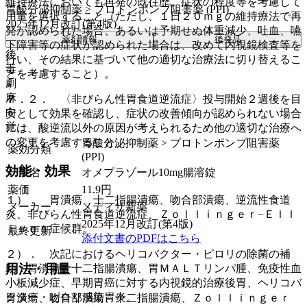
維持療法においても再発の既往歴、症状の程度等を考慮して
胃酸分泌抑制薬 > プロトンポンプ阻害薬 (PPI)
用量を選択すること（ただし、１日２０ｍｇの維持療法で再
2025年12月改訂(第4版)
発が認められた場合、あるいは予期せぬ体重減少、吐血、嚥
薬剤情報
後発品
下障害等の症状が認められた場合は、改めて内視鏡検査等を
後
行い、その結果に基づいて他の適切な治療法に切り替えるこ
毒
とを考慮すること）。
劇
麻
７．２． 〈非びらん性胃食道逆流症〉投与開始２週後を目
向
安として効果を確認し、症状の改善傾向が認められない場合
覚
には、酸逆流以外の原因が考えられるため他の適切な治療へ
の変更を考慮すること。
胃酸分泌抑制薬 > プロトンポンプ阻害薬
薬効分類
(PPI)
効能・効果
一般名
オメプラゾール10mg腸溶錠
薬価
11.9
円
１）． 胃潰瘍、十二指腸潰瘍、吻合部潰瘍、逆流性食道
メーカー
メディサ新薬
炎、非びらん性胃食道逆流症、Ｚｏｌｌｉｎｇｅｒ−Ｅｌｌ
2025年12月改訂(第4版)
ｉｓｏｎ症候群。
最終更新
添付文書のPDFはこちら
２）． 次記におけるヘリコバクター・ピロリの除菌の補
用法・用量
助：胃潰瘍、十二指腸潰瘍、胃ＭＡＬＴリンパ腫、免疫性血
小板減少症、早期胃癌に対する内視鏡的治療後胃、ヘリコバ
クター・ピロリ感染胃炎。
胃潰瘍、吻合部潰瘍、十二指腸潰瘍、Ｚｏｌｌｉｎｇｅｒ