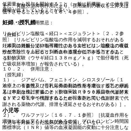
低用量から投与を開始すること（一般に肝機能、その他生理
また、胃酸分泌抑制作用により、併用薬剤の吸収を上昇又は
機能が低下していることが多い）。
低下させることがある〔１６．４参照〕。
妊婦・授乳婦
１０．１． 併用禁忌：
リルピビリン塩酸塩＜経口＞＜エジュラント＞〔２．２参
（妊婦）
照〕［リルピビリン塩酸塩の作用を減弱するおそれがある
妊婦又は妊娠している可能性のある女性には、治療上の有益
（本剤の胃酸分泌抑制作用によりリルピビリン塩酸塩の吸収
性が危険性を上回ると判断される場合にのみ投与すること
が低下し、リルピビリンの血中濃度が低下することがあ
（動物実験（ウサギ経口１３８ｍｇ／ｋｇ）で胎仔毒性（死
る）］。
亡吸収胚率増加）が報告されている）。
１０．２． 併用注意：
（授乳婦）
１）． ジアゼパム、フェニトイン、シロスタゾール〔１
治療上の有益性及び母乳栄養の有益性を考慮し、授乳の継続
６．７．１参照〕［これらの薬剤の作用を増強することがあ
又は中止を検討すること（動物実験（ラット経口５ｍｇ／ｋ
る（本剤は主に肝臓のチトクロームＰ４５０系薬物代謝酵素
ｇ）で、母乳中へ移行することが報告されている）。
ＣＹＰ２Ｃ１９で代謝されるため、本剤と同じ代謝酵素で代
謝される薬物の代謝、排泄を遅延させるおそれがある）］。
小児等
２）． ワルファリン〔１６．７．１参照〕［抗凝血作用を
増強し出血に至るおそれがあるので、プロトロンビン時間国
小児等を対象とした臨床試験は実施していない。
際標準比（ＩＮＲ）値等の血液凝固能の変動に十分注意しな