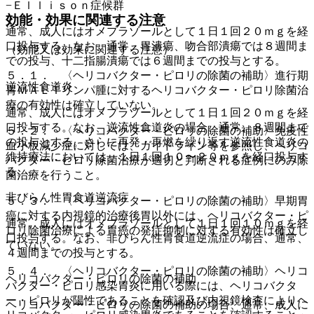
−Ｅｌｌｉｓｏｎ症候群
効能・効果に関連する注意
通常、成人にはオメプラゾールとして１日１回２０ｍｇを経
口投与する。なお、通常、胃潰瘍、吻合部潰瘍では８週間ま
（効能又は効果に関連する注意）
での投与、十二指腸潰瘍では６週間までの投与とする。
５．１． 〈ヘリコバクター・ピロリの除菌の補助〉進行期
逆流性食道炎
胃ＭＡＬＴリンパ腫に対するヘリコバクター・ピロリ除菌治
療の有効性は確立していない。
通常、成人にはオメプラゾールとして１日１回２０ｍｇを経
口投与する。なお、逆流性食道炎の場合、通常、８週間まで
５．２． 〈ヘリコバクター・ピロリの除菌の補助〉免疫性
の投与とする。さらに再発・再燃を繰り返す逆流性食道炎の
血小板減少症に対しては、ガイドライン等を参照し、ヘリコ
維持療法においては、１日１回１０〜２０ｍｇを経口投与す
バクター・ピロリ除菌治療が適切と判断される症例にのみ除
る。
菌治療を行うこと。
非びらん性胃食道逆流症
５．３． 〈ヘリコバクター・ピロリの除菌の補助〉早期胃
癌に対する内視鏡的治療後胃以外には、ヘリコバクター・ピ
通常、成人にはオメプラゾールとして１日１回１０ｍｇを経
ロリ除菌治療による胃癌の発症抑制に対する有効性は確立し
口投与する。なお、非びらん性胃食道逆流症の場合、通常、
ていない。
４週間までの投与とする。
５．４． 〈ヘリコバクター・ピロリの除菌の補助〉ヘリコ
ヘリコバクター・ピロリの除菌の補助
バクター・ピロリ感染胃炎に用いる際には、ヘリコバクタ
ー・ピロリが陽性であることを確認及び内視鏡検査によりヘ
ヘリコバクター・ピロリの除菌の補助の場合、通常、成人に