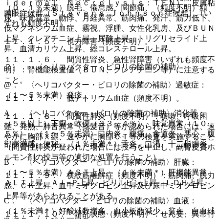
ｉｄｅｒｍａｌ Ｎｅｃｒｏｌｙｓｉｓ：ＴＥＮ）、皮膚粘
（０．１％未満）脱毛、倦怠感、関節痛、（頻度不明）頻
膜眼症候群（Ｓｔｅｖｅｎｓ−Ｊｏｈｎｓｏｎ症候群）（い
尿、味覚異常、動悸、月経異常、筋肉痛、発汗、筋力低下、
ずれも頻度不明）。
低マグネシウム血症、霧視、浮腫、女性化乳房、及びＢＵＮ
上昇、クレアチニン上昇、尿酸上昇、トリグリセライド上
１１．１．５． 視力障害（頻度不明）。
昇、血清カリウム上昇、総コレステロール上昇。
１１．１．６． 間質性腎炎、急性腎障害（いずれも頻度不
２）． 〈ヘリコバクター・ピロリの除菌の補助〉
明）：腎機能検査値（ＢＵＮ、クレアチニン等）に注意する
こと。
@． 〈ヘリコバクター・ピロリの除菌の補助〉過敏症：
（１〜５％未満）発疹。
１１．１．７． 低ナトリウム血症（頻度不明）。
A． 〈ヘリコバクター・ピロリの除菌の補助〉消化器：
１１．１．８． 間質性肺炎（頻度不明）：咳嗽、呼吸困
（５％以上）下痢・軟便（３３．４％）、味覚異常（１０．
難、発熱、肺音異常（捻髪音）等が認められた場合には、速
５％）、（１〜５％未満）口内炎、腹痛、食道炎、悪心、腹
やかに胸部Ｘ線、速やかに胸部ＣＴ等の検査を実施すること
部膨満感、便秘、（１％未満＊）舌炎、口渇、十二指腸炎。
（間質性肺炎が疑われた場合には投与を中止し、副腎皮質ホ
ルモン剤の投与等の適切な処置を行うこと）。
B． 〈ヘリコバクター・ピロリの除菌の補助〉肝臓：
（１〜５％未満）ＡＳＴ上昇、（１％未満＊）肝機能異常、
１１．１．９． 横紋筋融解症（頻度不明）：筋肉痛、脱力
ＡＬＴ上昇、Ａｌ−Ｐ上昇、ビリルビン上昇、ＬＤＨ上昇。
感、ＣＫ上昇、血中ミオグロビン上昇及び尿中ミオグロビン
上昇等があらわれることがある。
C． 〈ヘリコバクター・ピロリの除菌の補助〉血液：
（１％未満＊）好酸球数増多、血小板数減少、貧血、白血球
１１．１．１０． 錯乱状態（頻度不明）：せん妄、異常行