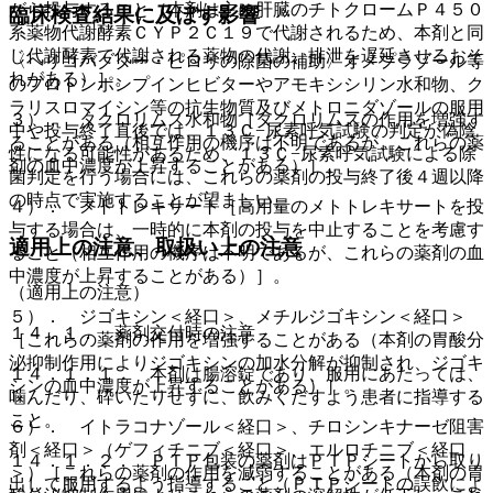
がら投与すること（本剤は主に肝臓のチトクロームＰ４５０
臨床検査結果に及ぼす影響
系薬物代謝酵素ＣＹＰ２Ｃ１９で代謝されるため、本剤と同
じ代謝酵素で代謝される薬物の代謝、排泄を遅延させるおそ
〈ヘリコバクター・ピロリの除菌の補助〉オメプラゾール等
れがある）］。
のプロトンポンプインヒビターやアモキシシリン水和物、ク
ラリスロマイシン等の抗生物質及びメトロニダゾールの服用
３）． タクロリムス水和物［タクロリムスの作用を増強す
中や投与終了直後では、１３Ｃ−尿素呼気試験の判定が偽陰
ることがある（相互作用の機序は不明であるが、これらの薬
性になる可能性があるため、１３Ｃ−尿素呼気試験による除
剤の血中濃度が上昇することがある）］。
菌判定を行う場合には、これらの薬剤の投与終了後４週以降
の時点で実施することが望ましい。
４）． メトトレキサート［高用量のメトトレキサートを投
与する場合は、一時的に本剤の投与を中止することを考慮す
適用上の注意、取扱い上の注意
ること（相互作用の機序は不明であるが、これらの薬剤の血
中濃度が上昇することがある）］。
（適用上の注意）
５）． ジゴキシン＜経口＞、メチルジゴキシン＜経口＞
１４．１． 薬剤交付時の注意
［これらの薬剤の作用を増強することがある（本剤の胃酸分
泌抑制作用によりジゴキシンの加水分解が抑制され、ジゴキ
１４．１．１． 本剤は腸溶錠であり、服用にあたっては、
シンの血中濃度が上昇することがある）］。
噛んだり、砕いたりせずに、飲みくだすよう患者に指導する
こと。
６）． イトラコナゾール＜経口＞、チロシンキナーゼ阻害
剤＜経口＞（ゲフィチニブ＜経口＞、エルロチニブ＜経口
１４．１．２． ＰＴＰ包装の薬剤はＰＴＰシートから取り
＞）［これらの薬剤の作用を減弱することがある（本剤の胃
出して服用するよう指導すること（ＰＴＰシートの誤飲によ