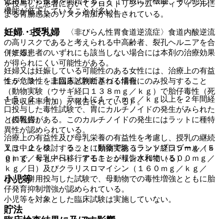
低用量から投与を開始すること（一般に肝機能、その他生理
を投与した患者においてクロストリジウム・ディフィシルに
機能が低下していることが多い）。
よる胃腸感染のリスク増加が報告されている。
妊婦・授乳婦
１５．１．５． 〈非びらん性胃食道逆流症〉食道内酸逆流
の高リスクであると考えられる中高齢者、裂孔ヘルニアを合
併する患者のいずれにも該当しない場合には本剤の治療効果
（妊婦）
が得られにくい可能性がある。
妊婦又は妊娠している可能性のある女性には、治療上の有益
１５．２． 非臨床試験に基づく情報
性が危険性を上回ると判断される場合にのみ投与すること
（動物実験（ウサギ経口１３８ｍｇ／ｋｇ）で胎仔毒性（死
１５．２．１． ラットに１．７ｍｇ／ｋｇ以上を２年間経
亡吸収胚率増加）が報告されている）。
口投与した毒性試験で、胃にカルチノイドの発生がみられた
との報告がある。このカルチノイドの発生にはラットに種特
（授乳婦）
異性が認められている。
治療上の有益性及び母乳栄養の有益性を考慮し、授乳の継続
１５．２．２． ラットに類薬であるランソプラゾール（５
又は中止を検討すること（動物実験（ラット経口５ｍｇ／ｋ
０ｍｇ／ｋｇ／日）、アモキシシリン水和物（５００ｍｇ／
ｇ）で、母乳中へ移行することが報告されている）。
ｋｇ／日）及びクラリスロマイシン（１６０ｍｇ／ｋｇ／
小児等
日）を併用投与した試験で、母動物での毒性増強とともに胎
仔発育抑制増強が認められている。
小児等を対象とした臨床試験は実施していない。
貯法