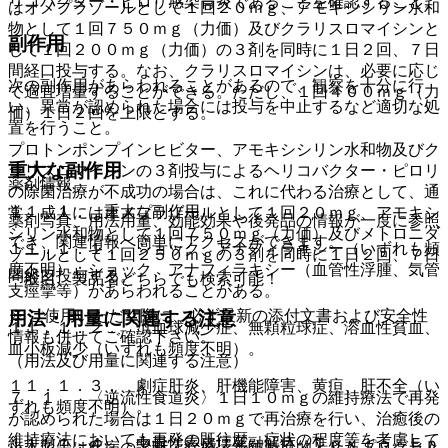
リコバクター・ピロリ感染胃炎であることを確認すること。
はオメプラゾールとして１回２０ｍｇ、アモキシシリン水和
物として１回７５０ｍｇ（力価）及びクラリスロマイシンと
副作用
して１回２００ｍｇ（力価）の３剤を同時に１日２回、７日
間経口投与する。なお、クラリスロマイシンは、必要に応じ
次の副作用があらわれることがあるので、観察を十分に行
て適宜増量することができる。ただし、１回４００ｍｇ（力
い、異常が認められた場合には投与を中止するなど適切な処
価）１日２回を上限とする。
置を行うこと。
プロトンポンプインヒビター、アモキシシリン水和物及びク
重大な副作用
ラリスロマイシンの３剤投与によるヘリコバクター・ピロリ
薬剤情報
の除菌治療が不成功の場合は、これに代わる治療として、通
１１．１． 重大な副作用
常、成人にはオメプラゾールとして１回２０ｍｇ、アモキシ
薬剤写真、用法用量、効能効果や後発品の情報が一度に参照
シリン水和物として１回７５０ｍｇ（力価）及びメトロニダ
でき、関連情報へ簡単にアクセスができます。
１１．１．１． ショック、アナフィラキシー（いずれも頻
ゾールとして１回２５０ｍｇの３剤を同時に１日２回、７日
度不明）：ショック、アナフィラキシー（血管性浮腫、気管
間経口投与する。
一般名、製品名どちらでも検索可能！
支痙攣等）があらわれることがある。
※ ご使用いただく際に、必ず最新の添付文書および安全性
用法・用量に関連する注意
１１．１．２． 汎血球減少症、無顆粒球症、溶血性貧血、
情報も併せてご確認下さい。
血小板減少（いずれも頻度不明）。
（用法及び用量に関連する注意）
１１．１．３． 劇症肝炎、肝機能障害、黄疸、肝不全（い
７．１． 〈逆流性食道炎〉１日１０ｍｇの維持療法で再発
ずれも頻度不明）。
が認められた場合は１日２０ｍｇで再治療を行い、治癒後の
維持療法においても再発の既往歴、症状の程度等を考慮して
１１．１．４． 中毒性表皮壊死融解症（Ｔｏｘｉｃ Ｅｐ
※本製品は疾病の診断・治療・予防を目的としたプログラム