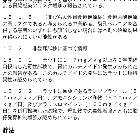
オメプラゾール錠１０「ＳＷ」
よる胃腸感染のリスク増加が報告されている。
１５．１．５． 〈非びらん性胃食道逆流症〉食道内酸逆流
の高リスクであると考えられる中高齢者、裂孔ヘルニアを合
併する患者のいずれにも該当しない場合には本剤の治療効果
が得られにくい可能性がある。
１５．２． 非臨床試験に基づく情報
１５．２．１． ラットに１．７ｍｇ／ｋｇ以上を２年間経
口投与した毒性試験で、胃にカルチノイドの発生がみられた
との報告がある。このカルチノイドの発生にはラットに種特
異性が認められている。
１５．２．２． ラットに類薬であるランソプラゾール（５
０ｍｇ／ｋｇ／日）、アモキシシリン水和物（５００ｍｇ／
ｋｇ／日）及びクラリスロマイシン（１６０ｍｇ／ｋｇ／
日）を併用投与した試験で、母動物での毒性増強とともに胎
仔発育抑制増強が認められている。
貯法