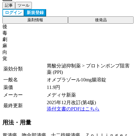
記事
ツール
ログイン
新規登録
薬剤情報
後発品
後
毒
劇
麻
向
覚
胃酸分泌抑制薬 > プロトンポンプ阻害
薬効分類
薬 (PPI)
一般名
オメプラゾール10mg腸溶錠
薬価
11.9
円
メーカー
メディサ新薬
2025年12月改訂(第4版)
最終更新
添付文書のPDFはこちら
用法・用量
胃潰瘍、吻合部潰瘍、十二指腸潰瘍、Ｚｏｌｌｉｎｇｅｒ