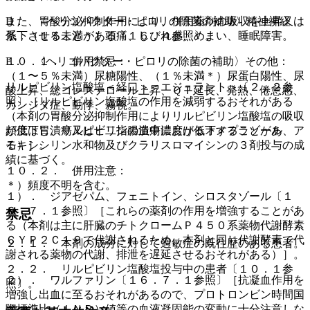
D． 〈ヘリコバクター・ピロリの除菌の補助〉精神神経
また、胃酸分泌抑制作用により、併用薬剤の吸収を上昇又は
系：（１％未満＊）頭痛、しびれ感、めまい、睡眠障害。
低下させることがある〔１６．４参照〕。
E． 〈ヘリコバクター・ピロリの除菌の補助〉その他：
１０．１． 併用禁忌：
（１〜５％未満）尿糖陽性、（１％未満＊）尿蛋白陽性、尿
リルピビリン塩酸塩＜経口＞＜エジュラント＞〔２．２参
酸上昇、総コレステロール上昇、ＱＴ延長、発熱、倦怠感、
照〕［リルピビリン塩酸塩の作用を減弱するおそれがある
カンジダ症、動悸、霧視。
（本剤の胃酸分泌抑制作用によりリルピビリン塩酸塩の吸収
頻度は胃潰瘍又は十二指腸潰瘍におけるオメプラゾール、ア
が低下し、リルピビリンの血中濃度が低下することがあ
モキシシリン水和物及びクラリスロマイシンの３剤投与の成
る）］。
績に基づく。
１０．２． 併用注意：
＊）頻度不明を含む。
１）． ジアゼパム、フェニトイン、シロスタゾール〔１
６．７．１参照〕［これらの薬剤の作用を増強することがあ
禁忌
る（本剤は主に肝臓のチトクロームＰ４５０系薬物代謝酵素
ＣＹＰ２Ｃ１９で代謝されるため、本剤と同じ代謝酵素で代
２．１． 本剤の成分に対して過敏症の既往歴のある患者。
謝される薬物の代謝、排泄を遅延させるおそれがある）］。
２．２． リルピビリン塩酸塩投与中の患者〔１０．１参
２）． ワルファリン〔１６．７．１参照〕［抗凝血作用を
照〕。
増強し出血に至るおそれがあるので、プロトロンビン時間国
際標準比（ＩＮＲ）値等の血液凝固能の変動に十分注意しな