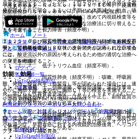
用量を選択すること（ただし、１日２０ｍｇの維持療法で再
ｉｄｅｒｍａｌ Ｎｅｃｒｏｌｙｓｉｓ：ＴＥＮ）、皮膚粘
ではありません。
発が認められた場合、あるいは予期せぬ体重減少、吐血、嚥
膜眼症候群（Ｓｔｅｖｅｎｓ−Ｊｏｈｎｓｏｎ症候群）（い
下障害等の症状が認められた場合は、改めて内視鏡検査等を
ずれも頻度不明）。
行い、その結果に基づいて他の適切な治療法に切り替えるこ
１１．１．５． 視力障害（頻度不明）。
とを考慮すること）。
ホーム
ノート
１１．１．６． 間質性腎炎、急性腎障害（いずれも頻度不
７．２． 〈非びらん性胃食道逆流症〉投与開始２週後を目
表・計算
レジメン
CTCAE
抗菌薬ガイド
ERマニュ
明）：腎機能検査値（ＢＵＮ、クレアチニン等）に注意する
安として効果を確認し、症状の改善傾向が認められない場合
アル
薬剤情報
ポスト
こと。
には、酸逆流以外の原因が考えられるため他の適切な治療へ
の変更を考慮すること。
新規登録
１１．１．７． 低ナトリウム血症（頻度不明）。
ログイン
効能・効果
監修医師一覧
１１．１．８． 間質性肺炎（頻度不明）：咳嗽、呼吸困
UpToDate特別割引
難、発熱、肺音異常（捻髪音）等が認められた場合には、速
１）． 胃潰瘍、十二指腸潰瘍、吻合部潰瘍、逆流性食道
運営会社
やかに胸部Ｘ線、速やかに胸部ＣＴ等の検査を実施すること
炎、非びらん性胃食道逆流症、Ｚｏｌｌｉｎｇｅｒ−Ｅｌｌ
（間質性肺炎が疑われた場合には投与を中止し、副腎皮質ホ
© 2021 HOKUTO Inc. All rights reserved.
ｉｓｏｎ症候群。
ルモン剤の投与等の適切な処置を行うこと）。
利用規約
プライバシーポリシー
お問い合わせ
ホーム
表・計算
レジメン
CTCAE
抗菌薬ガイド
２）． 次記におけるヘリコバクター・ピロリの除菌の補
１１．１．９． 横紋筋融解症（頻度不明）：筋肉痛、脱力
ERマニュアル
薬剤情報
ポスト
助：胃潰瘍、十二指腸潰瘍、胃ＭＡＬＴリンパ腫、免疫性血
感、ＣＫ上昇、血中ミオグロビン上昇及び尿中ミオグロビン
小板減少症、早期胃癌に対する内視鏡的治療後胃、ヘリコバ
上昇等があらわれることがある。
監修医師一覧
クター・ピロリ感染胃炎。
UpToDate特別割引