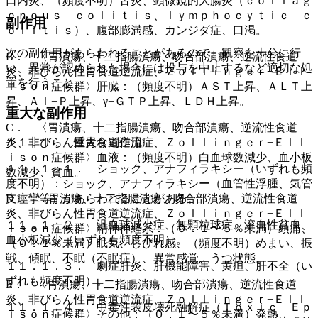
口内炎、（頻度不明）舌炎、顕微鏡的大腸炎（ｃｏｌｌａｇ
ｅｎｏｕｓ ｃｏｌｉｔｉｓ、ｌｙｍｐｈｏｃｙｔｉｃ ｃ
副作用
ｏｌｉｔｉｓ）、腹部膨満感、カンジダ症、口渇。
次の副作用があらわれることがあるので、観察を十分に行
B． 〈胃潰瘍、十二指腸潰瘍、吻合部潰瘍、逆流性食道
い、異常が認められた場合には投与を中止するなど適切な処
炎、非びらん性胃食道逆流症、Ｚｏｌｌｉｎｇｅｒ−Ｅｌｌ
置を行うこと。
ｉｓｏｎ症候群〉肝臓：（頻度不明）ＡＳＴ上昇、ＡＬＴ上
昇、Ａｌ−Ｐ上昇、γ−ＧＴＰ上昇、ＬＤＨ上昇。
重大な副作用
C． 〈胃潰瘍、十二指腸潰瘍、吻合部潰瘍、逆流性食道
炎、非びらん性胃食道逆流症、Ｚｏｌｌｉｎｇｅｒ−Ｅｌｌ
１１．１． 重大な副作用
ｉｓｏｎ症候群〉血液：（頻度不明）白血球数減少、血小板
１１．１．１． ショック、アナフィラキシー（いずれも頻
数減少、貧血。
度不明）：ショック、アナフィラキシー（血管性浮腫、気管
D． 〈胃潰瘍、十二指腸潰瘍、吻合部潰瘍、逆流性食道
支痙攣等）があらわれることがある。
炎、非びらん性胃食道逆流症、Ｚｏｌｌｉｎｇｅｒ−Ｅｌｌ
１１．１．２． 汎血球減少症、無顆粒球症、溶血性貧血、
ｉｓｏｎ症候群〉精神神経系：（０．１〜５％未満）頭痛、
血小板減少（いずれも頻度不明）。
（０．１％未満）眠気、しびれ感、（頻度不明）めまい、振
戦、傾眠、不眠（不眠症）、異常感覚、うつ状態。
１１．１．３． 劇症肝炎、肝機能障害、黄疸、肝不全（い
ずれも頻度不明）。
E． 〈胃潰瘍、十二指腸潰瘍、吻合部潰瘍、逆流性食道
炎、非びらん性胃食道逆流症、Ｚｏｌｌｉｎｇｅｒ−Ｅｌｌ
１１．１．４． 中毒性表皮壊死融解症（Ｔｏｘｉｃ Ｅｐ
ｉｓｏｎ症候群〉その他：（０．１〜５％未満）発熱、