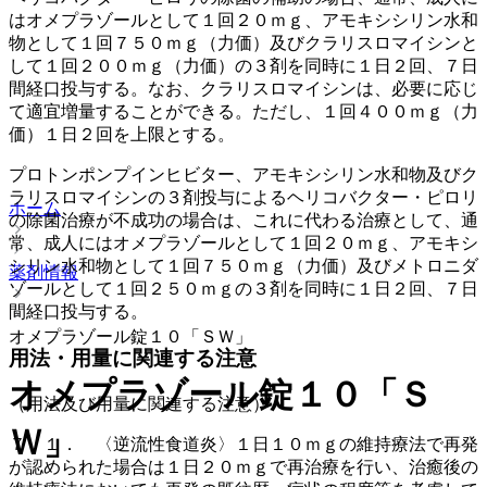
はオメプラゾールとして１回２０ｍｇ、アモキシシリン水和
物として１回７５０ｍｇ（力価）及びクラリスロマイシンと
して１回２００ｍｇ（力価）の３剤を同時に１日２回、７日
間経口投与する。なお、クラリスロマイシンは、必要に応じ
て適宜増量することができる。ただし、１回４００ｍｇ（力
価）１日２回を上限とする。
プロトンポンプインヒビター、アモキシシリン水和物及びク
ラリスロマイシンの３剤投与によるヘリコバクター・ピロリ
ホーム
の除菌治療が不成功の場合は、これに代わる治療として、通
常、成人にはオメプラゾールとして１回２０ｍｇ、アモキシ
シリン水和物として１回７５０ｍｇ（力価）及びメトロニダ
薬剤情報
ゾールとして１回２５０ｍｇの３剤を同時に１日２回、７日
間経口投与する。
オメプラゾール錠１０「ＳＷ」
用法・用量に関連する注意
オメプラゾール錠１０「Ｓ
（用法及び用量に関連する注意）
Ｗ」
７．１． 〈逆流性食道炎〉１日１０ｍｇの維持療法で再発
が認められた場合は１日２０ｍｇで再治療を行い、治癒後の