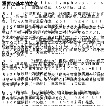
ｅｎｏｕｓ ｃｏｌｉｔｉｓ、ｌｙｍｐｈｏｃｙｔｉｃ ｃ
重要な基本的注意
ｏｌｉｔｉｓ）、腹部膨満感、カンジダ症、口渇。
８．１． 〈効能共通〉血液像、肝機能、腎機能等に注意す
B． 〈胃潰瘍、十二指腸潰瘍、吻合部潰瘍、逆流性食道
ること。
炎、非びらん性胃食道逆流症、Ｚｏｌｌｉｎｇｅｒ−Ｅｌｌ
ｉｓｏｎ症候群〉肝臓：（頻度不明）ＡＳＴ上昇、ＡＬＴ上
８．２． 〈逆流性食道炎〉逆流性食道炎の維持療法につい
昇、Ａｌ−Ｐ上昇、γ−ＧＴＰ上昇、ＬＤＨ上昇。
ては、再発・再燃を繰り返す患者に対し投与することとし、
本来維持療法の必要のない患者に投与することのないよう留
C． 〈胃潰瘍、十二指腸潰瘍、吻合部潰瘍、逆流性食道
意すること。また、逆流性食道炎の維持療法中は定期的に内
炎、非びらん性胃食道逆流症、Ｚｏｌｌｉｎｇｅｒ−Ｅｌｌ
視鏡検査を実施するなど観察を十分に行うことが望ましい。
ｉｓｏｎ症候群〉血液：（頻度不明）白血球数減少、血小板
なお、次の事項に十分注意すること。
数減少、貧血。
８．２．１． 〈逆流性食道炎〉再発の既往歴、症状の程度
D． 〈胃潰瘍、十二指腸潰瘍、吻合部潰瘍、逆流性食道
等を考慮して維持療法の用量を選択すること。
炎、非びらん性胃食道逆流症、Ｚｏｌｌｉｎｇｅｒ−Ｅｌｌ
ｉｓｏｎ症候群〉精神神経系：（０．１〜５％未満）頭痛、
８．２．２． 〈逆流性食道炎〉逆流性食道炎の場合、寛解
（０．１％未満）眠気、しびれ感、（頻度不明）めまい、振
状態が良好に保たれていると判断された場合は休薬又は減量
戦、傾眠、不眠（不眠症）、異常感覚、うつ状態。
を考慮すること。
E． 〈胃潰瘍、十二指腸潰瘍、吻合部潰瘍、逆流性食道
８．２．３． 〈逆流性食道炎〉定期的に肝機能、腎機能、
炎、非びらん性胃食道逆流症、Ｚｏｌｌｉｎｇｅｒ−Ｅｌｌ
血液像等の検査を行うことが望ましい。
ｉｓｏｎ症候群〉その他：（０．１〜５％未満）発熱、