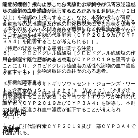
酸分泌抑制作用によりこれらの薬剤の溶解性が低下し、これ
流症の場合、投与に際しては問診により胸やけ、胃液逆流感
らの薬剤の血中濃度が低下することがある）］。
等の酸逆流症状が繰り返し見られること（１週間あたり２日
以上）を確認の上投与すること。なお、本剤の投与が胃癌、
７）． ボリコナゾール［本剤の作用を増強することがある
食道癌等の悪性腫瘍及び他の消化器疾患による症状を隠蔽す
（本剤のＣｍａｘ及びＡＵＣが増加したとの報告があり、ボ
ることがあるので、内視鏡検査等によりこれらの疾患でない
リコナゾールは本剤の代謝酵素（ＣＹＰ２Ｃ１９及びＣＹＰ
ことを確認すること。
３Ａ４）を阻害することが考えられる）］。
（特定の背景を有する患者に関する注意）
８）． クロピドグレル硫酸塩［クロピドグレル硫酸塩の作
用を減弱することがある（本剤がＣＹＰ２Ｃ１９を阻害する
（合併症・既往歴等のある患者）
ことにより、クロピドグレル硫酸塩の活性代謝物の血中濃度
９．１．１． 薬物過敏症の既往歴のある患者。
が低下する）］。
（肝機能障害患者）
９）． セイヨウオトギリソウ＜セント・ジョーンズ・ワー
ト＞含有食品（Ｓｔ．Ｊｏｈｎ’ｓ Ｗｏｒｔ）［本剤の作
肝機能障害患者：肝代謝型であり、血中濃度が高くなるおそ
用を減弱することがある（セイヨウオトギリソウが本剤の代
れがある。
謝酵素（ＣＹＰ２Ｃ１９及びＣＹＰ３Ａ４）を誘導し、本剤
の代謝が促進され血中濃度が低下することが考えられ
相互作用
る）］。
主として肝代謝酵素ＣＹＰ２Ｃ１９及び一部ＣＹＰ３Ａ４で
高齢者
代謝される。