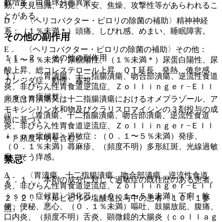
数増多、白血球分画異常。
動、失見当識、幻覚、不安、焦燥、攻撃性等があらわれるこ
とがある。
D． 〈ヘリコバクター・ピロリの除菌の補助〉精神神経
系：（１％未満＊）頭痛、しびれ感、めまい、睡眠障害。
その他の副作用
E． 〈ヘリコバクター・ピロリの除菌の補助〉その他：
１１．２． その他の副作用
（１〜５％未満）尿糖陽性、（１％未満＊）尿蛋白陽性、尿
酸上昇、総コレステロール上昇、ＱＴ延長、発熱、倦怠感、
１）． 〈胃潰瘍、十二指腸潰瘍、吻合部潰瘍、逆流性食道
カンジダ症、動悸、霧視。
炎、非びらん性胃食道逆流症、Ｚｏｌｌｉｎｇｅｒ−Ｅｌｌ
ｉｓｏｎ症候群〉
頻度は胃潰瘍又は十二指腸潰瘍におけるオメプラゾール、ア
モキシシリン水和物及びクラリスロマイシンの３剤投与の成
@． 〈胃潰瘍、十二指腸潰瘍、吻合部潰瘍、逆流性食道
績に基づく。
炎、非びらん性胃食道逆流症、Ｚｏｌｌｉｎｇｅｒ−Ｅｌｌ
ｉｓｏｎ症候群〉過敏症：（０．１〜５％未満）発疹、
＊）頻度不明を含む。
（０．１％未満）蕁麻疹、（頻度不明）多形紅斑、光線過敏
症、そう痒感。
禁忌
A． 〈胃潰瘍、十二指腸潰瘍、吻合部潰瘍、逆流性食道
２．１． 本剤の成分に対して過敏症の既往歴のある患者。
炎、非びらん性胃食道逆流症、Ｚｏｌｌｉｎｇｅｒ−Ｅｌｌ
ｉｓｏｎ症候群〉消化器：（０．１〜５％未満）下痢・軟
２．２． リルピビリン塩酸塩投与中の患者〔１０．１参
便、便秘、悪心、（０．１％未満）嘔吐、鼓腸放屁、腹痛、
照〕。
口内炎、（頻度不明）舌炎、顕微鏡的大腸炎（ｃｏｌｌａｇ