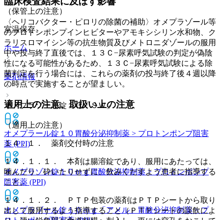
臨床検査結果に及ぼす影響
（保管上の注意）
〈ヘリコバクター・ピロリの除菌の補助〉オメプラゾール等
室温保存。
のプロトンポンプインヒビターやアモキシシリン水和物、ク
ラリスロマイシン等の抗生物質及びメトロニダゾールの服用
ホーム
中や投与終了直後では、１３Ｃ−尿素呼気試験の判定が偽陰
性になる可能性があるため、１３Ｃ−尿素呼気試験による除
菌判定を行う場合には、これらの薬剤の投与終了後４週以降
薬剤情報
の時点で実施することが望ましい。
適用上の注意、取扱い上の注意
オメプラゾール錠１０「ＳＷ」
（適用上の注意）
オメプラール錠１０
胃酸分泌抑制薬 > プロトンポンプ阻害
１４．１． 薬剤交付時の注意
薬 (PPI)
１４．１．１． 本剤は腸溶錠であり、服用にあたっては、
オメプラゾン錠１０ｍｇ
噛んだり、砕いたりせずに、飲みくだすよう患者に指導する
胃酸分泌抑制薬 > プロトンポンプ
阻害薬 (PPI)
こと。
１４．１．２． ＰＴＰ包装の薬剤はＰＴＰシートから取り
オメプラゾール錠１０ｍｇ「アメル」
胃酸分泌抑制薬 > プ
出して服用するよう指導すること（ＰＴＰシートの誤飲によ