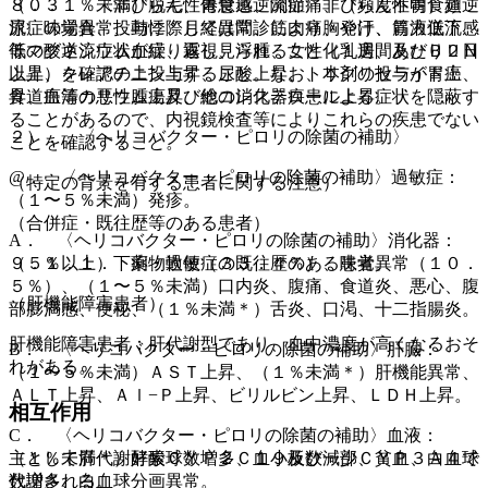
８．３． 〈非びらん性胃食道逆流症〉非びらん性胃食道逆
（０．１％未満）脱毛、倦怠感、関節痛、（頻度不明）頻
流症の場合、投与に際しては問診により胸やけ、胃液逆流感
尿、味覚異常、動悸、月経異常、筋肉痛、発汗、筋力低下、
等の酸逆流症状が繰り返し見られること（１週間あたり２日
低マグネシウム血症、霧視、浮腫、女性化乳房、及びＢＵＮ
以上）を確認の上投与すること。なお、本剤の投与が胃癌、
上昇、クレアチニン上昇、尿酸上昇、トリグリセライド上
食道癌等の悪性腫瘍及び他の消化器疾患による症状を隠蔽す
昇、血清カリウム上昇、総コレステロール上昇。
ることがあるので、内視鏡検査等によりこれらの疾患でない
２）． 〈ヘリコバクター・ピロリの除菌の補助〉
ことを確認すること。
@． 〈ヘリコバクター・ピロリの除菌の補助〉過敏症：
（特定の背景を有する患者に関する注意）
（１〜５％未満）発疹。
（合併症・既往歴等のある患者）
A． 〈ヘリコバクター・ピロリの除菌の補助〉消化器：
９．１．１． 薬物過敏症の既往歴のある患者。
（５％以上）下痢・軟便（３３．４％）、味覚異常（１０．
５％）、（１〜５％未満）口内炎、腹痛、食道炎、悪心、腹
（肝機能障害患者）
部膨満感、便秘、（１％未満＊）舌炎、口渇、十二指腸炎。
肝機能障害患者：肝代謝型であり、血中濃度が高くなるおそ
B． 〈ヘリコバクター・ピロリの除菌の補助〉肝臓：
れがある。
（１〜５％未満）ＡＳＴ上昇、（１％未満＊）肝機能異常、
ＡＬＴ上昇、Ａｌ−Ｐ上昇、ビリルビン上昇、ＬＤＨ上昇。
相互作用
C． 〈ヘリコバクター・ピロリの除菌の補助〉血液：
（１％未満＊）好酸球数増多、血小板数減少、貧血、白血球
主として肝代謝酵素ＣＹＰ２Ｃ１９及び一部ＣＹＰ３Ａ４で
数増多、白血球分画異常。
代謝される。