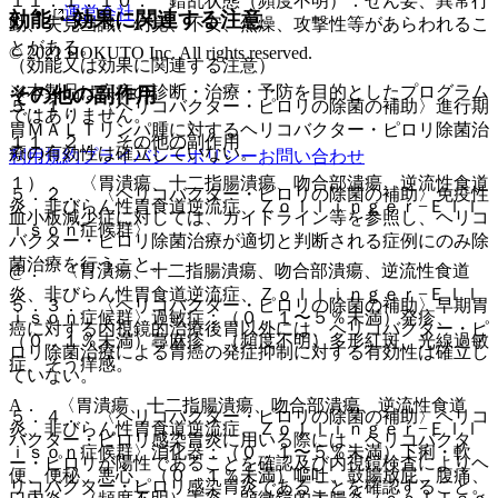
１１．１．１０． 錯乱状態（頻度不明）：せん妄、異常行
運営会社
効能・効果に関連する注意
動、失見当識、幻覚、不安、焦燥、攻撃性等があらわれるこ
とがある。
© 2021 HOKUTO Inc. All rights reserved.
（効能又は効果に関連する注意）
※本製品は疾病の診断・治療・予防を目的としたプログラム
その他の副作用
５．１． 〈ヘリコバクター・ピロリの除菌の補助〉進行期
ではありません。
胃ＭＡＬＴリンパ腫に対するヘリコバクター・ピロリ除菌治
１１．２． その他の副作用
療の有効性は確立していない。
利用規約
プライバシーポリシー
お問い合わせ
１）． 〈胃潰瘍、十二指腸潰瘍、吻合部潰瘍、逆流性食道
５．２． 〈ヘリコバクター・ピロリの除菌の補助〉免疫性
炎、非びらん性胃食道逆流症、Ｚｏｌｌｉｎｇｅｒ−Ｅｌｌ
血小板減少症に対しては、ガイドライン等を参照し、ヘリコ
ｉｓｏｎ症候群〉
バクター・ピロリ除菌治療が適切と判断される症例にのみ除
菌治療を行うこと。
@． 〈胃潰瘍、十二指腸潰瘍、吻合部潰瘍、逆流性食道
炎、非びらん性胃食道逆流症、Ｚｏｌｌｉｎｇｅｒ−Ｅｌｌ
５．３． 〈ヘリコバクター・ピロリの除菌の補助〉早期胃
ｉｓｏｎ症候群〉過敏症：（０．１〜５％未満）発疹、
癌に対する内視鏡的治療後胃以外には、ヘリコバクター・ピ
（０．１％未満）蕁麻疹、（頻度不明）多形紅斑、光線過敏
ロリ除菌治療による胃癌の発症抑制に対する有効性は確立し
症、そう痒感。
ていない。
A． 〈胃潰瘍、十二指腸潰瘍、吻合部潰瘍、逆流性食道
５．４． 〈ヘリコバクター・ピロリの除菌の補助〉ヘリコ
炎、非びらん性胃食道逆流症、Ｚｏｌｌｉｎｇｅｒ−Ｅｌｌ
バクター・ピロリ感染胃炎に用いる際には、ヘリコバクタ
ｉｓｏｎ症候群〉消化器：（０．１〜５％未満）下痢・軟
ー・ピロリが陽性であることを確認及び内視鏡検査によりヘ
便、便秘、悪心、（０．１％未満）嘔吐、鼓腸放屁、腹痛、
リコバクター・ピロリ感染胃炎であることを確認すること。