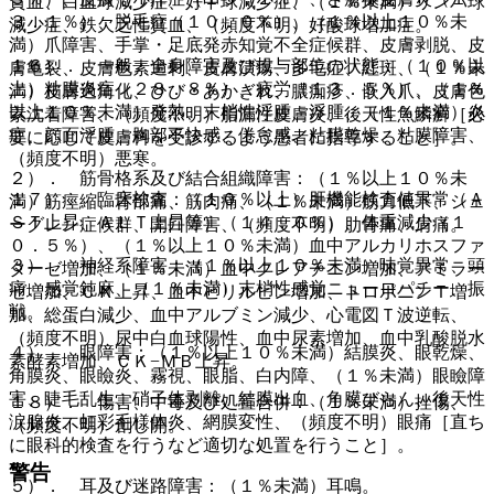
貧血、白血球減少症、好中球減少症、（１％未満）リンパ球
３．１％）、脱毛症（１０．０％）、（１％以上１０％未
減少症、鉄欠乏性貧血、（頻度不明）好酸球増加症。
満）爪障害、手掌・足底発赤知覚不全症候群、皮膚剥脱、皮
１６）． 一般・全身障害及び投与部位の状態：（１０％以
膚亀裂、皮膚色素過剰、皮膚潰瘍、多毛症、紅斑、（１％未
上）粘膜炎症（２８．８％）、疲労（１３．５％）、（１％
満）皮膚過角化、ひび・あかぎれ、膿痂疹、嵌入爪、皮膚色
以上１０％未満）発熱、末梢性浮腫、浮腫、（１％未満）炎
素沈着障害、（頻度不明）脂漏性皮膚炎、後天性魚鱗癬［必
症、顔面浮腫、胸部不快感、倦怠感、粘膜乾燥、粘膜障害、
要に応じて皮膚科を受診するよう患者に指導すること］。
（頻度不明）悪寒。
２）． 筋骨格系及び結合組織障害：（１％以上１０％未
１７）． 臨床検査：（１０％以上）肝機能検査値異常（Ａ
満）筋痙縮、背部痛、筋肉痛、（１％未満）筋力低下、シェ
ＳＴ上昇、ＡＬＴ上昇等）（１４．０％）、体重減少（１
ーグレン症候群、開口障害、（頻度不明）肋骨痛、肩痛。
０．５％）、（１％以上１０％未満）血中アルカリホスファ
３）． 神経系障害：（１％以上１０％未満）味覚異常、頭
ターゼ増加、（１％未満）血中クレアチニン増加、アミラー
痛、感覚鈍麻、（１％未満）末梢性感覚ニューロパチー、振
ゼ増加、ＣＫ上昇、血中ビリルビン増加、トロポニンＴ増
戦。
加、総蛋白減少、血中アルブミン減少、心電図Ｔ波逆転、
（頻度不明）尿中白血球陽性、血中尿素増加、血中乳酸脱水
４）． 眼障害：（１％以上１０％未満）結膜炎、眼乾燥、
素酵素増加、ＣＫ−ＭＢ上昇。
角膜炎、眼瞼炎、霧視、眼脂、白内障、（１％未満）眼瞼障
害、睫毛乱生、硝子体剥離、結膜出血、角膜びらん、後天性
１８）． 傷害、中毒及び処置合併：（１％未満）挫傷、
涙腺炎、虹彩毛様体炎、網膜変性、（頻度不明）眼痛［直ち
（頻度不明）創し開。
に眼科的検査を行うなど適切な処置を行うこと］。
警告
５）． 耳及び迷路障害：（１％未満）耳鳴。