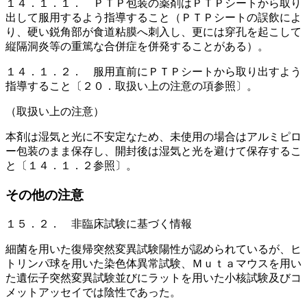
１４．１．１． ＰＴＰ包装の薬剤はＰＴＰシートから取り
出して服用するよう指導すること（ＰＴＰシートの誤飲によ
り、硬い鋭角部が食道粘膜へ刺入し、更には穿孔を起こして
縦隔洞炎等の重篤な合併症を併発することがある）。
１４．１．２． 服用直前にＰＴＰシートから取り出すよう
指導すること〔２０．取扱い上の注意の項参照〕。
（取扱い上の注意）
本剤は湿気と光に不安定なため、未使用の場合はアルミピロ
ー包装のまま保存し、開封後は湿気と光を避けて保存するこ
と〔１４．１．２参照〕。
その他の注意
１５．２． 非臨床試験に基づく情報
細菌を用いた復帰突然変異試験陽性が認められているが、ヒ
トリンパ球を用いた染色体異常試験、Ｍｕｔａマウスを用い
た遺伝子突然変異試験並びにラットを用いた小核試験及びコ
メットアッセイでは陰性であった。