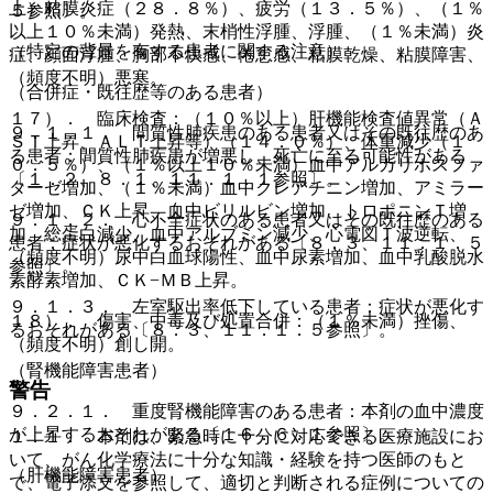
上）粘膜炎症（２８．８％）、疲労（１３．５％）、（１％
５参照〕。
以上１０％未満）発熱、末梢性浮腫、浮腫、（１％未満）炎
（特定の背景を有する患者に関する注意）
症、顔面浮腫、胸部不快感、倦怠感、粘膜乾燥、粘膜障害、
（頻度不明）悪寒。
（合併症・既往歴等のある患者）
１７）． 臨床検査：（１０％以上）肝機能検査値異常（Ａ
９．１．１． 間質性肺疾患のある患者又はその既往歴のあ
ＳＴ上昇、ＡＬＴ上昇等）（１４．０％）、体重減少（１
る患者：間質性肺疾患が増悪し、死亡に至る可能性がある
０．５％）、（１％以上１０％未満）血中アルカリホスファ
〔１．２、８．１、１１．１．１参照〕。
ターゼ増加、（１％未満）血中クレアチニン増加、アミラー
ゼ増加、ＣＫ上昇、血中ビリルビン増加、トロポニンＴ増
９．１．２． 心不全症状のある患者又はその既往歴のある
加、総蛋白減少、血中アルブミン減少、心電図Ｔ波逆転、
患者：症状が悪化するおそれがある〔８．３、１１．１．５
（頻度不明）尿中白血球陽性、血中尿素増加、血中乳酸脱水
参照〕。
素酵素増加、ＣＫ−ＭＢ上昇。
９．１．３． 左室駆出率低下している患者：症状が悪化す
１８）． 傷害、中毒及び処置合併：（１％未満）挫傷、
るおそれがある〔８．３、１１．１．５参照〕。
（頻度不明）創し開。
（腎機能障害患者）
警告
９．２．１． 重度腎機能障害のある患者：本剤の血中濃度
が上昇するおそれがある〔１６．６．１参照〕。
１．１． 本剤は、緊急時に十分に対応できる医療施設にお
いて、がん化学療法に十分な知識・経験を持つ医師のもと
（肝機能障害患者）
で、電子添文を参照して、適切と判断される症例についての