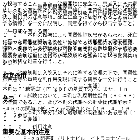
み投与すること。また、治療開始に先立ち、患者又はその家
９．３．１． 重度肝機能障害＜Ｃｈｉｌｄ−Ｐｕｇｈ分類
族に本剤の有効性及び危険性（特に、間質性肺疾患の初期症
Ｃ＞のある患者：これらの患者を対象とした臨床試験は実施
状、服用中の注意事項、死亡に至った症例があること等に関
していない〔８．２、１１．１．４、１６．６．２参照〕。
する情報）を十分に説明し、同意を得てから投与すること。
（生殖能を有する者）
１．２． 本剤の投与により間質性肺疾患があらわれ、死亡
に至った症例が報告されているので、初期症状（呼吸困難、
妊娠する可能性のある女性：妊娠する可能性のある女性に
咳嗽、発熱等）の確認及び定期的な胸部画像検査の実施等、
は、本剤投与中及び最終投与後２週間において避妊する必要
観察を十分に行い、異常が認められた場合には投与を中止
性及び適切な避妊法について説明すること〔９．５妊婦の項
し、適切な処置を行うこと。
参照〕。
また、治療初期は入院又はそれに準ずる管理の下で、間質性
相互作用
肺疾患等の重篤な副作用発現に関する観察を十分に行うこと
〔８．１、９．１．１、１１．１．１参照〕。
本剤はＰ−糖蛋白（Ｐ−ｇｐ）の基質である。また、ｉｎ
ｖｉｔｒｏ試験において、本剤は乳癌耐性蛋白（ＢＣＲＰ）
禁忌
の基質であること、及び本剤の代謝への肝薬物代謝酵素Ｐ
−４５０の関与は低いことが示唆された〔１６．４、１６．
２．１． 本剤の成分に対し過敏症の既往歴のある患者〔１
５．２参照〕。
１．１．９参照〕。
１０．２． 併用注意：
重要な基本的注意
１）． Ｐ−ｇｐ阻害剤（リトナビル、イトラコナゾール、