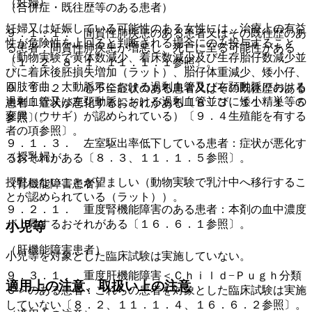
（妊婦）
（合併症・既往歴等のある患者）
妊婦又は妊娠している可能性のある女性には、治療上の有益
９．１．１． 間質性肺疾患のある患者又はその既往歴のあ
性が危険性を上回ると判断される場合にのみ投与すること
る患者：間質性肺疾患が増悪し、死亡に至る可能性がある
（動物実験で黄体数減少、着床数減少及び生存胎仔数減少並
〔１．２、８．１、１１．１．１参照〕。
びに着床後胚損失増加（ラット）、胎仔体重減少、矮小仔、
四肢弯曲、大動脈弓における過剰血管及び右頚動脈における
９．１．２． 心不全症状のある患者又はその既往歴のある
過剰血管又は左頚動脈における過剰血管並びに矮小精巣等の
患者：症状が悪化するおそれがある〔８．３、１１．１．５
変異（ウサギ）が認められている）〔９．４生殖能を有する
参照〕。
者の項参照〕。
９．１．３． 左室駆出率低下している患者：症状が悪化す
（授乳婦）
るおそれがある〔８．３、１１．１．５参照〕。
授乳しないことが望ましい（動物実験で乳汁中へ移行するこ
（腎機能障害患者）
とが認められている（ラット））。
９．２．１． 重度腎機能障害のある患者：本剤の血中濃度
が上昇するおそれがある〔１６．６．１参照〕。
小児等
（肝機能障害患者）
小児等を対象とした臨床試験は実施していない。
９．３．１． 重度肝機能障害＜Ｃｈｉｌｄ−Ｐｕｇｈ分類
適用上の注意、取扱い上の注意
Ｃ＞のある患者：これらの患者を対象とした臨床試験は実施
していない〔８．２、１１．１．４、１６．６．２参照〕。