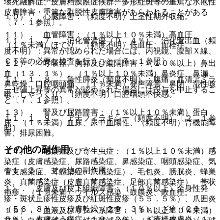
壊死融解症、皮膚粘膜眼症候群、多形紅斑等の重篤な水疱性
皮膚障害・重篤な剥脱性皮膚障害があらわれることがある
１０）． 心臓障害：（頻度不明）上室性期外収縮。
〔７．１参照〕。
１１）． 血管障害：（１％以上１０％未満）高血圧、
１１．１．７． 消化管潰瘍（０．４％）、消化管出血（頻
（１％未満）ほてり、（頻度不明）低血圧、血栓症。
度不明）：異常が認められた場合には、内視鏡、腹部Ｘ線、
ＣＴ等の必要な検査を行うこと〔７．１参照〕。
１２）． 呼吸器、胸郭及び縦隔障害：（１０％以上）鼻出
血（１３．１％）、（１％以上１０％未満）鼻炎症、鼻漏、
１１．１．８． 急性膵炎（頻度不明）：腹痛、血清アミラ
鼻乾燥、口腔咽頭痛、（１％未満）発声障害、鼻閉、湿性咳
ーゼ値上昇等の異常が認められた場合には投与を中止するこ
嗽、しゃっくり、（頻度不明）口腔咽頭不快感。
と〔７．１参照〕。
１３）． 腎及び尿路障害：（１％以上１０％未満）蛋白
１１．１．９． アナフィラキシー（頻度不明）〔２．１参
尿、（１％未満）血尿、尿中血陽性、（頻度不明）腎機能障
照〕。
害、排尿困難。
その他の副作用
１４）． 感染症及び寄生虫症：（１％以上１０％未満）感
染症（皮膚感染症、尿路感染症、鼻感染症、咽頭感染症、気
１１．２． その他の副作用
管支感染症、耳感染症、爪感染症）、毛包炎、膀胱炎、蜂巣
炎、真菌感染症（皮膚真菌感染症、足部真菌感染症）、帯状
１）． 皮膚及び皮下組織障害：（１０％以上）全身性発
疱疹、（１％未満）ウイルス感染、鼓膜炎、敗血症。
疹・斑状丘疹性皮疹及び紅斑性皮疹（５５．５％）、爪囲炎
（５６．８％）、皮膚乾燥（２９．３％）、ざ瘡（２０．
１５）． 血液及びリンパ系障害：（１％以上１０％未満）
５％）、皮膚そう痒症（１９．２％）、ざ瘡様皮膚炎（１