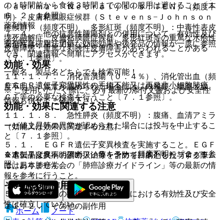
の１時間前から食後３時間までの間の服用は避けること〔１
ｉｄｅｒｍａｌ Ｎｅｃｒｏｌｙｓｉｓ：ＴＥＮ）（頻度不
６．２．１参照〕。
明）、皮膚粘膜眼症候群（Ｓｔｅｖｅｎｓ−Ｊｏｈｎｓｏｎ
薬剤情報
症候群）（頻度不明）、多形紅斑（頻度不明）：中毒性表皮
７．４． 他の抗悪性腫瘍剤との併用について、有効性及び
壊死融解症、皮膚粘膜眼症候群、多形紅斑等の重篤な水疱性
薬剤写真、用法用量、効能効果や後発品の情報が一度に参照
安全性は確立していない。
皮膚障害・重篤な剥脱性皮膚障害があらわれることがある
でき、関連情報へ簡単にアクセスができます。
〔７．１参照〕。
効能・効果
一般名、製品名どちらでも検索可能！
１１．１．７． 消化管潰瘍（０．４％）、消化管出血（頻
ＥＧＦＲ遺伝子変異陽性の手術不能又は再発非小細胞肺癌。
度不明）：異常が認められた場合には、内視鏡、腹部Ｘ線、
※ ご使用いただく際に、必ず最新の添付文書および安全性
ＣＴ等の必要な検査を行うこと〔７．１参照〕。
情報も併せてご確認下さい。
効能・効果に関連する注意
１１．１．８． 急性膵炎（頻度不明）：腹痛、血清アミラ
ーゼ値上昇等の異常が認められた場合には投与を中止するこ
（効能又は効果に関連する注意）
と〔７．１参照〕。
５．１． ＥＧＦＲ遺伝子変異検査を実施すること。ＥＧＦ
１１．１．９． アナフィラキシー（頻度不明）〔２．１参
※本製品は疾病の診断・治療・予防を目的としたプログラム
Ｒ遺伝子変異不明例の扱い等を含めて、本剤を投与する際
照〕。
ではありません。
は、日本肺癌学会の「肺癌診療ガイドライン」等の最新の情
報を参考に行うこと。
その他の副作用
５．２． 本剤の術後補助化学療法における有効性及び安全
性は確立していない。
１１．２． その他の副作用
ホーム
ノート