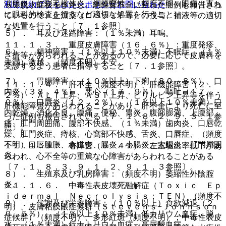
涙腺炎、虹彩毛様体炎、網膜変性、（頻度不明）眼痛［直ち
利用規約
プライバシーポリシー
お問い合わせ
って脱水症状をきたし、急性腎不全に至った症例も報告され
に眼科的検査を行うなど適切な処置を行うこと］。
ているので、止瀉薬（ロペラミド等）の投与、補液等の適切
な処置を行うこと〔７．１参照〕。
５）． 耳及び迷路障害：（１％未満）耳鳴。
１１．１．３． 重度皮膚障害（１６．６％）：重度発疹、
６）． 精神障害：（１％以上１０％未満）不眠症、（１％
ざ瘡等があらわれることがあるので、必要に応じて皮膚科を
未満）激越、（頻度不明）不安。
受診するよう患者に指導すること〔７．１参照〕。
７）． 胃腸障害：（１０％以上）下痢（８０．８％）、口
１１．１．４． 肝不全（頻度不明）、肝機能障害（２．
内炎（３８．４％）、悪心（１７．９％）、嘔吐（１７．
２％）：ＡＬＴ上昇、ＡＳＴ上昇、ビリルビン上昇等を伴う
０％）、口唇炎（１２．２％）、（１％以上１０％未満）口
肝機能障害があらわれることがあり、肝不全により死亡に至
内乾燥、消化不良、腹痛、便秘、胃炎、腹部膨満、上腹部
った症例も報告されている〔７．１、８．２、９．３．１参
痛、肛門周囲痛、腹部不快感、（１％未満）歯肉炎、口唇乾
照〕。
燥、肛門炎症、痔核、心窩部不快感、舌炎、口唇症、（頻度
不明）口唇腫脹、食道炎、腸炎、小腸炎、大腸炎、肛門周囲
１１．１．５． 心障害（０．４％）：左室駆出率低下があ
炎。
らわれ、心不全等の重篤な心障害があらわれることがある
〔７．１、８．３、９．１．２、９．１．３参照〕。
８）． 生殖系及び乳房障害：（頻度不明）萎縮性外陰腟
炎。
１１．１．６． 中毒性表皮壊死融解症（Ｔｏｘｉｃ Ｅｐ
ｉｄｅｒｍａｌ Ｎｅｃｒｏｌｙｓｉｓ：ＴＥＮ）（頻度不
９）． 代謝及び栄養障害：（１０％以上）食欲減退（２
明）、皮膚粘膜眼症候群（Ｓｔｅｖｅｎｓ−Ｊｏｈｎｓｏｎ
０．５％）、（１％以上１０％未満）低カリウム血症、脱
症候群）（頻度不明）、多形紅斑（頻度不明）：中毒性表皮
水、（１％未満）低ナトリウム血症、高尿酸血症。