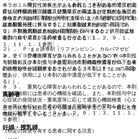
ベラパミル等）〔１６．７．１参照〕［本剤の血中濃度が上
８．１． 間質性肺疾患があらわれることがあるので、初期
昇し副作用の発現頻度及び重症度が高まるおそれがあること
症状（呼吸困難、咳嗽、発熱等）の確認及び定期的な胸部画
から、Ｐ−ｇｐ阻害剤と併用する場合は、本剤投与と同時又
像検査の実施等、観察を十分に行い、また、必要に応じて動
は本剤投与後に投与すること（本剤はＰ−ｇｐの基質であ
脈血酸素分圧（ＰａＯ２）、動脈血酸素飽和度（ＳｐＯ
り、本剤服用前にＰ−ｇｐ阻害剤を投与すると、併用により
２）、肺胞気動脈血酸素分圧較差（Ａ−ａＤＯ２）、肺拡散
本剤の血中濃度が上昇することがある）］。
能力（ＤＬＣＯ）等の検査を行うこと〔１．２、９．１．
１、１１．１．１参照〕。
２）． Ｐ−ｇｐ誘導剤（リファンピシン、カルバマゼピ
ン、セイヨウオトギリソウ（Ｓｔ．Ｊｏｈｎ’ｓ Ｗｏｒ
８．２． 肝機能障害があらわれることがあるので、本剤投
ｔ）等）〔１６．７．２参照〕［本剤の血中濃度が低下し本
与開始前及び本剤投与中は定期的に肝機能検査を行い、患者
剤の有効性が減弱するおそれがある（本剤はＰ−ｇｐの基質
の状態を十分に観察すること〔９．３．１、１１．１．４参
であり、併用により本剤の血中濃度が低下することがあ
照〕。
る）］。
８．３． 重篤な心障害があらわれることがあるので、本剤
投与開始前には患者の心機能を確認し、また、本剤投与中は
高齢者
心症状の発現状況・重篤度等に応じて適宜心機能検査（心エ
コー等）を行い、患者の状態（左室駆出率の変動を含む）を
患者の状態を観察しながら慎重に投与すること（一般に生理
十分に観察すること〔９．１．２、９．１．３、１１．１．
機能が低下していることが多い）。
５参照〕。
妊婦・授乳婦
（特定の背景を有する患者に関する注意）