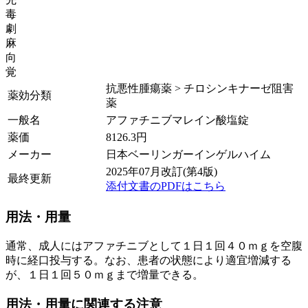
毒
劇
麻
向
覚
抗悪性腫瘍薬 > チロシンキナーゼ阻害
薬効分類
薬
一般名
アファチニブマレイン酸塩錠
薬価
8126.3
円
メーカー
日本ベーリンガーインゲルハイム
2025年07月改訂(第4版)
最終更新
添付文書のPDFはこちら
用法・用量
通常、成人にはアファチニブとして１日１回４０ｍｇを空腹
時に経口投与する。なお、患者の状態により適宜増減する
が、１日１回５０ｍｇまで増量できる。
用法・用量に関連する注意