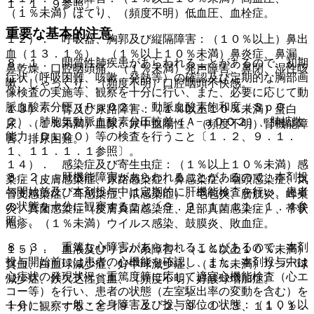
１．１．９参照〕。
（１％未満）ほてり、（頻度不明）低血圧、血栓症。
重要な基本的注意
１２）． 呼吸器、胸郭及び縦隔障害：（１０％以上）鼻出
血（１３．１％）、（１％以上１０％未満）鼻炎症、鼻漏、
８．１． 間質性肺疾患があらわれることがあるので、初期
鼻乾燥、口腔咽頭痛、（１％未満）発声障害、鼻閉、湿性咳
症状（呼吸困難、咳嗽、発熱等）の確認及び定期的な胸部画
嗽、しゃっくり、（頻度不明）口腔咽頭不快感。
像検査の実施等、観察を十分に行い、また、必要に応じて動
脈血酸素分圧（ＰａＯ２）、動脈血酸素飽和度（ＳｐＯ
１３）． 腎及び尿路障害：（１％以上１０％未満）蛋白
２）、肺胞気動脈血酸素分圧較差（Ａ−ａＤＯ２）、肺拡散
尿、（１％未満）血尿、尿中血陽性、（頻度不明）腎機能障
能力（ＤＬＣＯ）等の検査を行うこと〔１．２、９．１．
害、排尿困難。
１、１１．１．１参照〕。
１４）． 感染症及び寄生虫症：（１％以上１０％未満）感
８．２． 肝機能障害があらわれることがあるので、本剤投
染症（皮膚感染症、尿路感染症、鼻感染症、咽頭感染症、気
与開始前及び本剤投与中は定期的に肝機能検査を行い、患者
管支感染症、耳感染症、爪感染症）、毛包炎、膀胱炎、蜂巣
の状態を十分に観察すること〔９．３．１、１１．１．４参
炎、真菌感染症（皮膚真菌感染症、足部真菌感染症）、帯状
照〕。
疱疹、（１％未満）ウイルス感染、鼓膜炎、敗血症。
８．３． 重篤な心障害があらわれることがあるので、本剤
１５）． 血液及びリンパ系障害：（１％以上１０％未満）
投与開始前には患者の心機能を確認し、また、本剤投与中は
貧血、白血球減少症、好中球減少症、（１％未満）リンパ球
心症状の発現状況・重篤度等に応じて適宜心機能検査（心エ
減少症、鉄欠乏性貧血、（頻度不明）好酸球増加症。
コー等）を行い、患者の状態（左室駆出率の変動を含む）を
１６）． 一般・全身障害及び投与部位の状態：（１０％以
十分に観察すること〔９．１．２、９．１．３、１１．１．