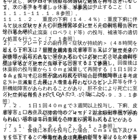
７．１． 副作用が発現した場合は、症状、重症度等に応じ
を中止し、ステロイド治療等の適切な処置を行うこと〔１．
て、次の基準を考慮し、休薬、減量又は中止すること〔１
２、７．１、８．１、９．１．１参照〕。
１．１．１−１１．１．８参照〕。
１１．１．２． 重度の下痢（１４．４％）：重度下痢に伴
１）． グレード１の副作用又はグレード２の副作用：同一
って脱水症状をきたし、急性腎不全に至った症例も報告され
投与量を継続。
ているので、止瀉薬（ロペラミド等）の投与、補液等の適切
な処置を行うこと〔７．１参照〕。
２）． グレード２の副作用＜症状が持続的＞（４８時間を
超える下痢又は７日間を超える皮膚障害）又はグレード２の
１１．１．３． 重度皮膚障害（１６．６％）：重度発疹、
副作用＜忍容できない場合＞若しくはグレード３以上の副作
ざ瘡等があらわれることがあるので、必要に応じて皮膚科を
用：症状がグレード１以下に回復するまで休薬し、回復後は
受診するよう患者に指導すること〔７．１参照〕。
休薬前の投与量から１０ｍｇ減量して再開する［１日１回２
１１．１．４． 肝不全（頻度不明）、肝機能障害（２．
０ｍｇ投与で忍容性が認められない場合は、投与中止を考慮
２％）：ＡＬＴ上昇、ＡＳＴ上昇、ビリルビン上昇等を伴う
し、一旦減量した後は、増量を行わないこと］。
肝機能障害があらわれることがあり、肝不全により死亡に至
グレードはＮＣＩ−ＣＴＣＡＥ３．０版による。
った症例も報告されている〔７．１、８．２、９．３．１参
照〕。
７．２． １日１回４０ｍｇで３週間以上投与し、下痢、皮
膚障害、口内炎及びその他のグレード２以上の副作用が認め
１１．１．５． 心障害（０．４％）：左室駆出率低下があ
られない場合は１日１回５０ｍｇに増量してもよい。
らわれ、心不全等の重篤な心障害があらわれることがある
〔７．１、８．３、９．１．２、９．１．３参照〕。
７．３． 食後に本剤を投与した場合、Ｃｍａｘ低下及びＡ
ＵＣ低下するとの報告がある。食事の影響を避けるため食事
１１．１．６． 中毒性表皮壊死融解症（Ｔｏｘｉｃ Ｅｐ