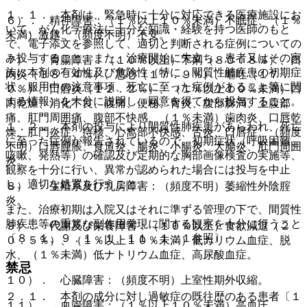
１．１． 本剤は、緊急時に十分に対応できる医療施設にお
６）． 精神障害：（１％以上１０％未満）不眠症、（１％
いて、がん化学療法に十分な知識・経験を持つ医師のもと
未満）激越、（頻度不明）不安。
で、電子添文を参照して、適切と判断される症例についての
み投与すること。また、治療開始に先立ち、患者又はその家
７）． 胃腸障害：（１０％以上）下痢（８０．８％）、口
族に本剤の有効性及び危険性（特に、間質性肺疾患の初期症
内炎（３８．４％）、悪心（１７．９％）、嘔吐（１７．
状、服用中の注意事項、死亡に至った症例があること等に関
０％）、口唇炎（１２．２％）、（１％以上１０％未満）口
する情報）を十分に説明し、同意を得てから投与すること。
内乾燥、消化不良、腹痛、便秘、胃炎、腹部膨満、上腹部
痛、肛門周囲痛、腹部不快感、（１％未満）歯肉炎、口唇乾
１．２． 本剤の投与により間質性肺疾患があらわれ、死亡
燥、肛門炎症、痔核、心窩部不快感、舌炎、口唇症、（頻度
に至った症例が報告されているので、初期症状（呼吸困難、
不明）口唇腫脹、食道炎、腸炎、小腸炎、大腸炎、肛門周囲
咳嗽、発熱等）の確認及び定期的な胸部画像検査の実施等、
炎。
観察を十分に行い、異常が認められた場合には投与を中止
し、適切な処置を行うこと。
８）． 生殖系及び乳房障害：（頻度不明）萎縮性外陰腟
炎。
また、治療初期は入院又はそれに準ずる管理の下で、間質性
肺疾患等の重篤な副作用発現に関する観察を十分に行うこと
９）． 代謝及び栄養障害：（１０％以上）食欲減退（２
〔８．１、９．１．１、１１．１．１参照〕。
０．５％）、（１％以上１０％未満）低カリウム血症、脱
水、（１％未満）低ナトリウム血症、高尿酸血症。
禁忌
１０）． 心臓障害：（頻度不明）上室性期外収縮。
２．１． 本剤の成分に対し過敏症の既往歴のある患者〔１
１１）． 血管障害：（１％以上１０％未満）高血圧、