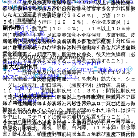
表・計算
レジメン
CTCAE
抗菌薬ガイド
ERマニュ
５．３． がん化学療法歴等について、「１７．臨床成績」
１）． 皮膚及び皮下組織障害：（１０％以上）全身性発
アル
薬剤情報
ポスト
の項の内容を熟知し、本剤の有効性及び安全性を十分に理解
疹・斑状丘疹性皮疹及び紅斑性皮疹（５５．５％）、爪囲炎
した上で適応患者の選択を行うこと。
（５６．８％）、皮膚乾燥（２９．３％）、ざ瘡（２０．
新規登録
５％）、皮膚そう痒症（１９．２％）、ざ瘡様皮膚炎（１
ログイン
副作用
３．１％）、脱毛症（１０．０％）、（１％以上１０％未
監修医師一覧
満）爪障害、手掌・足底発赤知覚不全症候群、皮膚剥脱、皮
UpToDate特別割引
次の副作用があらわれることがあるので、観察を十分に行
膚亀裂、皮膚色素過剰、皮膚潰瘍、多毛症、紅斑、（１％未
運営会社
い、異常が認められた場合には投与を中止するなど適切な処
満）皮膚過角化、ひび・あかぎれ、膿痂疹、嵌入爪、皮膚色
置を行うこと。
素沈着障害、（頻度不明）脂漏性皮膚炎、後天性魚鱗癬［必
© 2021 HOKUTO Inc. All rights reserved.
要に応じて皮膚科を受診するよう患者に指導すること］。
利用規約
プライバシーポリシー
お問い合わせ
重大な副作用
ホーム
表・計算
レジメン
CTCAE
抗菌薬ガイド
２）． 筋骨格系及び結合組織障害：（１％以上１０％未
ERマニュアル
薬剤情報
ポスト
満）筋痙縮、背部痛、筋肉痛、（１％未満）筋力低下、シェ
１１．１． 重大な副作用
ーグレン症候群、開口障害、（頻度不明）肋骨痛、肩痛。
監修医師一覧
１１．１．１． 間質性肺疾患（１．３％）：間質性肺疾患
UpToDate特別割引
３）． 神経系障害：（１％以上１０％未満）味覚異常、頭
（間質性肺炎、肺浸潤、肺臓炎、急性呼吸窮迫症候群、アレ
運営会社
痛、感覚鈍麻、（１％未満）末梢性感覚ニューロパチー、振
ルギー性胞隔炎等）があらわれることがあり、死亡に至った
戦。
症例も報告されているので、異常が認められた場合には投与
© 2021 HOKUTO Inc. All rights reserved.
を中止し、ステロイド治療等の適切な処置を行うこと〔１．
４）． 眼障害：（１％以上１０％未満）結膜炎、眼乾燥、
※本製品は疾病の診断・治療・予防を目的としたプログラム
２、７．１、８．１、９．１．１参照〕。
角膜炎、眼瞼炎、霧視、眼脂、白内障、（１％未満）眼瞼障
ではありません。
害、睫毛乱生、硝子体剥離、結膜出血、角膜びらん、後天性
１１．１．２． 重度の下痢（１４．４％）：重度下痢に伴