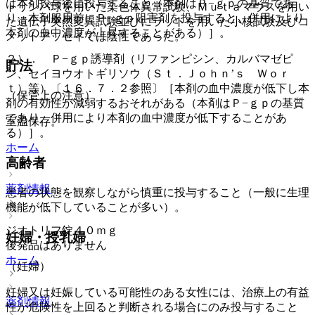
は本剤投与後に投与すること（本剤はＰ−ｇｐの基質であ
トリンパ球を用いた染色体異常試験、Ｍｕｔａマウスを用い
り、本剤服用前にＰ−ｇｐ阻害剤を投与すると、併用により
た遺伝子突然変異試験並びにラットを用いた小核試験及びコ
本剤の血中濃度が上昇することがある）］。
メットアッセイでは陰性であった。
２）． Ｐ−ｇｐ誘導剤（リファンピシン、カルバマゼピ
貯法
ン、セイヨウオトギリソウ（Ｓｔ．Ｊｏｈｎ’ｓ Ｗｏｒ
ｔ）等）〔１６．７．２参照〕［本剤の血中濃度が低下し本
（保管上の注意）
剤の有効性が減弱するおそれがある（本剤はＰ−ｇｐの基質
であり、併用により本剤の血中濃度が低下することがあ
室温保存。
る）］。
ホーム
高齢者
薬剤情報
患者の状態を観察しながら慎重に投与すること（一般に生理
機能が低下していることが多い）。
ジオトリフ錠４０ｍｇ
妊婦・授乳婦
後発品はありません
ホーム
（妊婦）
妊婦又は妊娠している可能性のある女性には、治療上の有益
薬剤情報
性が危険性を上回ると判断される場合にのみ投与すること