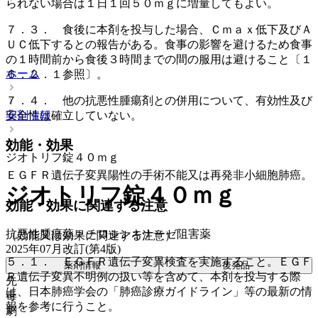
られない場合は１日１回５０ｍｇに増量してもよい。
７．３． 食後に本剤を投与した場合、Ｃｍａｘ低下及びＡ
ＵＣ低下するとの報告がある。食事の影響を避けるため食事
の１時間前から食後３時間までの間の服用は避けること〔１
ホーム
６．２．１参照〕。
７．４． 他の抗悪性腫瘍剤との併用について、有効性及び
安全性は確立していない。
薬剤情報
効能・効果
ジオトリフ錠４０ｍｇ
ＥＧＦＲ遺伝子変異陽性の手術不能又は再発非小細胞肺癌。
ジオトリフ錠４０ｍｇ
効能・効果に関連する注意
抗悪性腫瘍薬 > チロシンキナーゼ阻害薬
（効能又は効果に関連する注意）
2025年07月改訂(第4版)
５．１． ＥＧＦＲ遺伝子変異検査を実施すること。ＥＧＦ
薬剤情報
後発品
Ｒ遺伝子変異不明例の扱い等を含めて、本剤を投与する際
先
は、日本肺癌学会の「肺癌診療ガイドライン」等の最新の情
毒
報を参考に行うこと。
劇