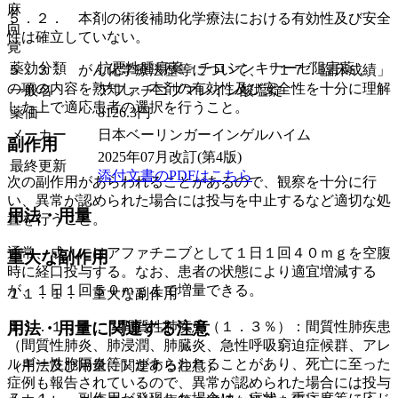
麻
５．２． 本剤の術後補助化学療法における有効性及び安全
向
性は確立していない。
覚
薬効分類
抗悪性腫瘍薬 > チロシンキナーゼ阻害薬
５．３． がん化学療法歴等について、「１７．臨床成績」
の項の内容を熟知し、本剤の有効性及び安全性を十分に理解
一般名
アファチニブマレイン酸塩錠
した上で適応患者の選択を行うこと。
薬価
8126.3
円
メーカー
日本ベーリンガーインゲルハイム
副作用
2025年07月改訂(第4版)
最終更新
添付文書のPDFはこちら
次の副作用があらわれることがあるので、観察を十分に行
い、異常が認められた場合には投与を中止するなど適切な処
用法・用量
置を行うこと。
通常、成人にはアファチニブとして１日１回４０ｍｇを空腹
重大な副作用
時に経口投与する。なお、患者の状態により適宜増減する
が、１日１回５０ｍｇまで増量できる。
１１．１． 重大な副作用
用法・用量に関連する注意
１１．１．１． 間質性肺疾患（１．３％）：間質性肺疾患
（間質性肺炎、肺浸潤、肺臓炎、急性呼吸窮迫症候群、アレ
ルギー性胞隔炎等）があらわれることがあり、死亡に至った
（用法及び用量に関連する注意）
症例も報告されているので、異常が認められた場合には投与