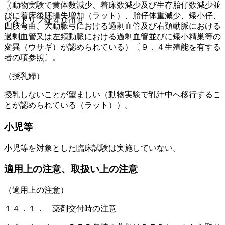
（動物実験で黄体数減少、着床数減少及び生存胎仔数減少並
びに着床後胚損失増加（ラット）、胎仔体重減少、矮小仔、
ジオトリフ錠４０ｍｇ
四肢弯曲、大動脈弓における過剰血管及び右頚動脈における
過剰血管又は左頚動脈における過剰血管並びに矮小精巣等の
変異（ウサギ）が認められている）〔９．４生殖能を有する
者の項参照〕。
（授乳婦）
授乳しないことが望ましい（動物実験で乳汁中へ移行するこ
とが認められている（ラット））。
小児等
小児等を対象とした臨床試験は実施していない。
適用上の注意、取扱い上の注意
（適用上の注意）
１４．１． 薬剤交付時の注意