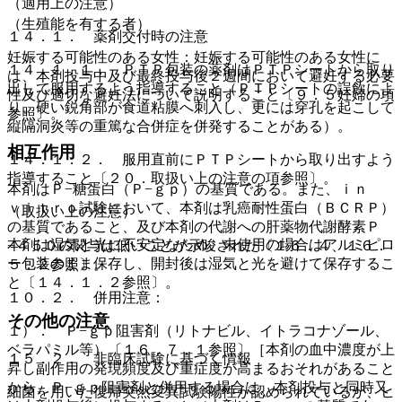
（適用上の注意）
（生殖能を有する者）
１４．１． 薬剤交付時の注意
妊娠する可能性のある女性：妊娠する可能性のある女性に
１４．１．１． ＰＴＰ包装の薬剤はＰＴＰシートから取り
は、本剤投与中及び最終投与後２週間において避妊する必要
出して服用するよう指導すること（ＰＴＰシートの誤飲によ
性及び適切な避妊法について説明すること〔９．５妊婦の項
り、硬い鋭角部が食道粘膜へ刺入し、更には穿孔を起こして
参照〕。
縦隔洞炎等の重篤な合併症を併発することがある）。
相互作用
１４．１．２． 服用直前にＰＴＰシートから取り出すよう
指導すること〔２０．取扱い上の注意の項参照〕。
本剤はＰ−糖蛋白（Ｐ−ｇｐ）の基質である。また、ｉｎ
ｖｉｔｒｏ試験において、本剤は乳癌耐性蛋白（ＢＣＲＰ）
（取扱い上の注意）
の基質であること、及び本剤の代謝への肝薬物代謝酵素Ｐ
本剤は湿気と光に不安定なため、未使用の場合はアルミピロ
−４５０の関与は低いことが示唆された〔１６．４、１６．
ー包装のまま保存し、開封後は湿気と光を避けて保存するこ
５．２参照〕。
と〔１４．１．２参照〕。
１０．２． 併用注意：
その他の注意
１）． Ｐ−ｇｐ阻害剤（リトナビル、イトラコナゾール、
ベラパミル等）〔１６．７．１参照〕［本剤の血中濃度が上
１５．２． 非臨床試験に基づく情報
昇し副作用の発現頻度及び重症度が高まるおそれがあること
から、Ｐ−ｇｐ阻害剤と併用する場合は、本剤投与と同時又
細菌を用いた復帰突然変異試験陽性が認められているが、ヒ