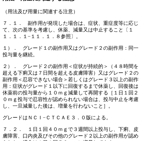
（用法及び用量に関連する注意）
７．１． 副作用が発現した場合は、症状、重症度等に応じ
て、次の基準を考慮し、休薬、減量又は中止すること〔１
１．１．１−１１．１．８参照〕。
１）． グレード１の副作用又はグレード２の副作用：同一
投与量を継続。
２）． グレード２の副作用＜症状が持続的＞（４８時間を
超える下痢又は７日間を超える皮膚障害）又はグレード２の
副作用＜忍容できない場合＞若しくはグレード３以上の副作
用：症状がグレード１以下に回復するまで休薬し、回復後は
休薬前の投与量から１０ｍｇ減量して再開する［１日１回２
０ｍｇ投与で忍容性が認められない場合は、投与中止を考慮
し、一旦減量した後は、増量を行わないこと］。
グレードはＮＣＩ−ＣＴＣＡＥ３．０版による。
７．２． １日１回４０ｍｇで３週間以上投与し、下痢、皮
膚障害、口内炎及びその他のグレード２以上の副作用が認め