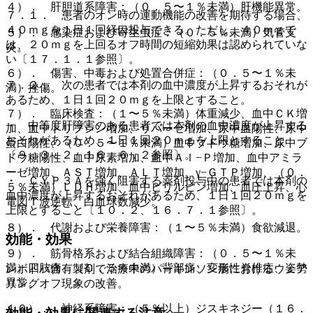
４）． 肝胆道系障害：（０．５〜１％未満）肝機能異常。
７．１． 患者のオン時の運動機能の改善を期待する場合、
４０ｍｇを１日１回経口投与できる。ただし、４０ｍｇで
５）． 感染症および寄生虫症：（０．５％未満）気管支
は、２０ｍｇを上回るオフ時間の短縮効果は認められていな
炎。
い〔１７．１．１参照〕。
６）． 傷害、中毒および処置合併症：（０．５〜１％未
７．２． 次の患者では本剤の血中濃度が上昇するおそれが
満）挫傷。
あるため、１日１回２０ｍｇを上限とすること。
７）． 臨床検査：（１〜５％未満）体重減少、血中ＣＫ増
・ 中等度肝障害のある患者では本剤の血中濃度が上昇する
加、血中トリプシン増加、リパーゼ増加、尿中血陽性、尿中
おそれがあるため、１日１回２０ｍｇを上限とすること
蛋白陽性、（０．５〜１％未満）血中ブドウ糖増加、尿中ブ
〔９．３．２、１６．６．２参照〕。
ドウ糖陽性、血中尿素増加、血中Ａｌ−Ｐ増加、血中アミラ
ーゼ増加、ＡＳＴ増加、ＡＬＴ増加、γ−ＧＴＰ増加、（０．
・ ＣＹＰ３Ａを強く阻害する薬剤投与中の患者では本剤の
５％未満）ＬＤＨ増加、血中ビリルビン増加、血圧上昇、心
血中濃度が上昇するおそれがあるため、１日１回２０ｍｇを
電図Ｔ波逆転、白血球数減少。
上限とすること〔１０．２、１６．７．１参照〕。
８）． 代謝および栄養障害：（１〜５％未満）食欲減退。
効能・効果
９）． 筋骨格系および結合組織障害：（０．５〜１％未
満）四肢痛、（０．５％未満）背部痛、変形性脊椎症、姿勢
レボドパ含有製剤で治療中のパーキンソン病におけるウェア
異常。
リングオフ現象の改善。
１０）． 神経系障害：（５％以上）ジスキネジー（１６．