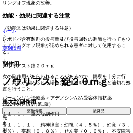
リングオフ現象の改善。
効能・効果に関連する注意
（効能又は効果に関連する注意）
ホーム
レボドパ含有製剤の投与量及び投与回数の調節を行ってもウ
ェアリングオフ現象が認められる患者に対して使用するこ
薬剤情報
と。
副作用
ノウリアスト錠２０ｍｇ
次の副作用があらわれることがあるので、観察を十分に行
ノウリアスト錠２０ｍｇ
い、異常が認められた場合には投与を中止するなど適切な処
置を行うこと。
パーキンソン治療薬 > アデノシンA2A受容体拮抗薬
重大な副作用
2022年04月改訂(第1版)
薬剤情報
後発品
１１．１． 重大な副作用
先
毒
１１．１．１． 精神障害：幻視（４．５％）、幻覚（３．
劇
２％）、妄想（０．８％）、せん妄（０．６％）、不安障害