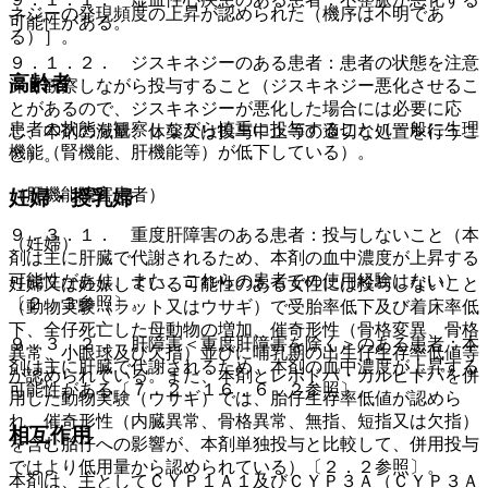
ネジーの発現頻度の上昇が認められた（機序は不明であ
可能性がある。
る）］。
９．１．２． ジスキネジーのある患者：患者の状態を注意
高齢者
深く観察しながら投与すること（ジスキネジー悪化させるこ
とがあるので、ジスキネジーが悪化した場合には必要に応
患者の状態を観察しながら慎重に投与すること（一般に生理
じ、本剤の減量、休薬又は投与中止等の適切な処置を行うこ
機能（腎機能、肝機能等）が低下している）。
と）。
（肝機能障害患者）
妊婦・授乳婦
９．３．１． 重度肝障害のある患者：投与しないこと（本
（妊婦）
剤は主に肝臓で代謝されるため、本剤の血中濃度が上昇する
可能性があり、また、これらの患者での使用経験はない）
妊婦又は妊娠している可能性のある女性には投与しないこと
〔２．３参照〕。
（動物実験（ラット又はウサギ）で受胎率低下及び着床率低
下、全仔死亡した母動物の増加、催奇形性（骨格変異、骨格
９．３．２． 肝障害＜重度肝障害を除く＞のある患者：本
異常、小眼球及び欠指）並びに哺乳期の出生仔生存率低値等
剤は主に肝臓で代謝されるため、本剤の血中濃度が上昇する
が認められている。また、本剤とレボドパ・カルビドパを併
可能性がある〔７．２、１６．６．２参照〕。
用した動物実験（ウサギ）では、胎仔生存率低値が認めら
れ、催奇形性（内臓異常、骨格異常、無指、短指又は欠指）
相互作用
を含む胎仔への影響が、本剤単独投与と比較して、併用投与
ではより低用量から認められている）〔２．２参照〕。
本剤は、主としてＣＹＰ１Ａ１及びＣＹＰ３Ａ（ＣＹＰ３Ａ