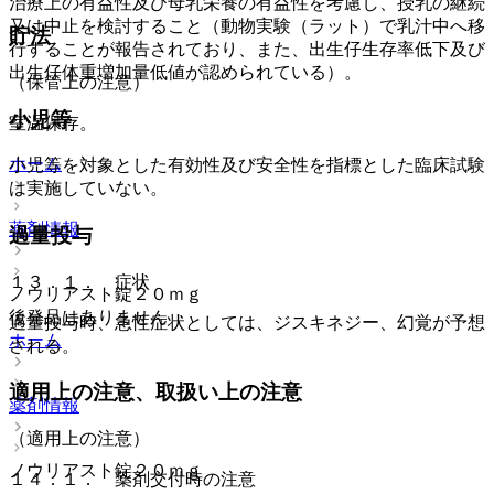
治療上の有益性及び母乳栄養の有益性を考慮し、授乳の継続
又は中止を検討すること（動物実験（ラット）で乳汁中へ移
貯法
行することが報告されており、また、出生仔生存率低下及び
出生仔体重増加量低値が認められている）。
（保管上の注意）
小児等
室温保存。
ホーム
小児等を対象とした有効性及び安全性を指標とした臨床試験
は実施していない。
薬剤情報
過量投与
１３．１． 症状
ノウリアスト錠２０ｍｇ
後発品はありません
過量投与時、急性症状としては、ジスキネジー、幻覚が予想
ホーム
される。
適用上の注意、取扱い上の注意
薬剤情報
（適用上の注意）
ノウリアスト錠２０ｍｇ
１４．１． 薬剤交付時の注意