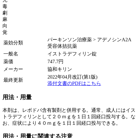
毒
劇
麻
向
覚
パーキンソン治療薬 > アデノシンA2A
薬効分類
受容体拮抗薬
一般名
イストラデフィリン錠
薬価
747.7
円
メーカー
協和キリン
2022年04月改訂(第1版)
最終更新
添付文書のPDFはこちら
用法・用量
本剤は、レボドパ含有製剤と併用する。通常、成人にはイス
トラデフィリンとして２０ｍｇを１日１回経口投与する。な
お、症状により４０ｍｇを１日１回経口投与できる。
用法・用量に関連する注意