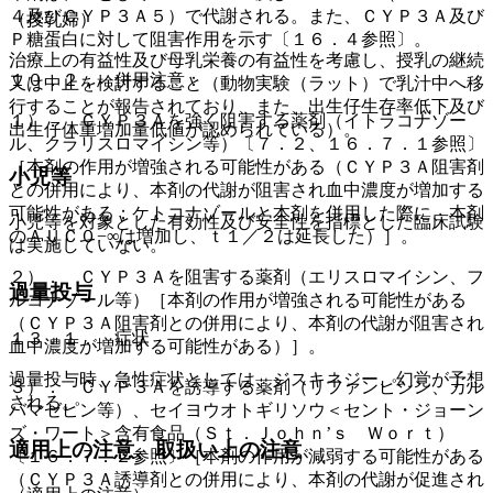
４及びＣＹＰ３Ａ５）で代謝される。また、ＣＹＰ３Ａ及び
（授乳婦）
Ｐ糖蛋白に対して阻害作用を示す〔１６．４参照〕。
治療上の有益性及び母乳栄養の有益性を考慮し、授乳の継続
１０．２． 併用注意：
又は中止を検討すること（動物実験（ラット）で乳汁中へ移
行することが報告されており、また、出生仔生存率低下及び
１）． ＣＹＰ３Ａを強く阻害する薬剤（イトラコナゾー
出生仔体重増加量低値が認められている）。
ル、クラリスロマイシン等）〔７．２、１６．７．１参照〕
［本剤の作用が増強される可能性がある（ＣＹＰ３Ａ阻害剤
小児等
との併用により、本剤の代謝が阻害され血中濃度が増加する
可能性がある；ケトコナゾールと本剤を併用した際に、本剤
小児等を対象とした有効性及び安全性を指標とした臨床試験
のＡＵＣ０−∞は増加し、ｔ１／２は延長した）］。
は実施していない。
２）． ＣＹＰ３Ａを阻害する薬剤（エリスロマイシン、フ
過量投与
ルコナゾール等）［本剤の作用が増強される可能性がある
（ＣＹＰ３Ａ阻害剤との併用により、本剤の代謝が阻害され
１３．１． 症状
血中濃度が増加する可能性がある）］。
過量投与時、急性症状としては、ジスキネジー、幻覚が予想
３）． ＣＹＰ３Ａを誘導する薬剤（リファンピシン、カル
される。
バマゼピン等）、セイヨウオトギリソウ＜セント・ジョーン
ズ・ワート＞含有食品（Ｓｔ．Ｊｏｈｎ’ｓ Ｗｏｒｔ）
適用上の注意、取扱い上の注意
〔１６．７．２参照〕［本剤の作用が減弱する可能性がある
（ＣＹＰ３Ａ誘導剤との併用により、本剤の代謝が促進され