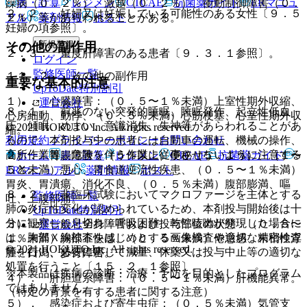
表・計算
レジメン
CTCAE
抗菌薬ガイド
ERマニュ
躁病（０．２％）、激越（０．２％）、衝動制御障害（０．
２．２． 妊婦又は妊娠している可能性のある女性〔９．５
アル
薬剤情報
ポスト
２％）等があらわれることがある。
妊婦の項参照〕。
新規登録
その他の副作用
２．３． 重度肝障害のある患者〔９．３．１参照〕。
ログイン
監修医師一覧
１１．２． その他の副作用
重要な基本的注意
UpToDate特別割引
１）． 心臓障害：（０．５〜１％未満）上室性期外収縮、
運営会社
８．１． 前兆のない突発的睡眠、睡眠発作、起立性低血
心房細動、動悸、（０．５％未満）心筋梗塞、心室性期外収
圧、傾眠、めまい、意識消失、失神等があらわれることがあ
© 2021 HOKUTO Inc. All rights reserved.
縮。
利用規約
プライバシーポリシー
お問い合わせ
るので、本剤投与中の患者には自動車の運転、機械の操作、
高所作業等、危険を伴う作業に従事させないように注意する
ホーム
表・計算
レジメン
CTCAE
抗菌薬ガイド
２）． 胃腸障害：（５％以上）便秘（５．１％）、（１〜
こと。
５％未満）悪心、胃食道逆流性疾患、（０．５〜１％未満）
ERマニュアル
薬剤情報
ポスト
胃炎、胃潰瘍、消化不良、（０．５％未満）腹部膨満、嘔
８．２． 非臨床試験においてマクロファージを主体とする
監修医師一覧
吐、上腹部痛。
肺の炎症性変化が認められているため、本剤投与開始後は十
UpToDate特別割引
分に観察し、息切れ・呼吸困難、乾性咳嗽が発現した場合に
３）． 一般・全身障害および投与部位の状態：（０．５〜
運営会社
は、胸部Ｘ線検査をはじめとする画像検査や適切な精密検査
１％未満）胸部不快感、（０．５％未満）倦怠感、末梢性浮
© 2021 HOKUTO Inc. All rights reserved.
等を行い、必要に応じて減量、休薬又は投与中止等の適切な
腫、口渇、歩行障害。
処置を行うこと〔１５．２．１参照〕。
※本製品は疾病の診断・治療・予防を目的としたプログラム
４）． 肝胆道系障害：（０．５〜１％未満）肝機能異常。
ではありません。
（特定の背景を有する患者に関する注意）
５）． 感染症および寄生虫症：（０．５％未満）気管支