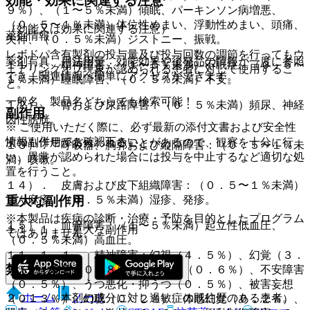
効能・効果に関連する注意
９％）、（１〜５％未満）傾眠、パーキンソン病増悪、
（０．５〜１％未満）体位性めまい、浮動性めまい、頭痛、
（効能又は効果に関連する注意）
薬剤情報
失神、（０．５％未満）ジストニー、振戦。
レボドパ含有製剤の投与量及び投与回数の調節を行ってもウ
薬剤写真、用法用量、効能効果や後発品の情報が一度に参照
１１）． 精神障害：（１〜５％未満）不眠症、（０．５〜
ェアリングオフ現象が認められる患者に対して使用するこ
でき、関連情報へ簡単にアクセスができます。
１％未満）睡眠障害、（０．５％未満）不安。
と。
一般名、製品名どちらでも検索可能！
１２）． 腎および尿路障害：（０．５％未満）頻尿、神経
副作用
因性膀胱。
※ ご使用いただく際に、必ず最新の添付文書および安全性
情報も併せてご確認下さい。
次の副作用があらわれることがあるので、観察を十分に行
１３）． 呼吸器、胸郭および縦隔障害：（０．５〜１％未
い、異常が認められた場合には投与を中止するなど適切な処
満）咳嗽。
置を行うこと。
１４）． 皮膚および皮下組織障害：（０．５〜１％未満）
重大な副作用
じん麻疹、（０．５％未満）湿疹、発疹。
※本製品は疾病の診断・治療・予防を目的としたプログラム
１５）． 血管障害：（１〜５％未満）起立性低血圧、
１１．１． 重大な副作用
ではありません。
（０．５％未満）高血圧。
１１．１．１． 精神障害：幻視（４．５％）、幻覚（３．
禁忌
２％）、妄想（０．８％）、せん妄（０．６％）、不安障害
（０．５％）、うつ悪化・抑うつ（０．５％）、被害妄想
ホーム
ノート
２．１． 本剤の成分に対し過敏症の既往歴のある患者。
（０．３％）、幻聴（０．２％）、体感幻覚（０．２％）、