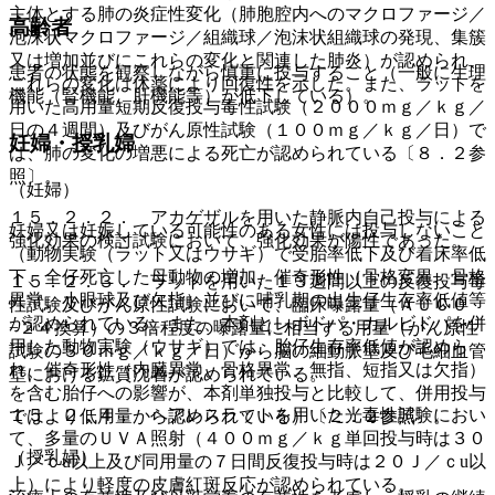
主体とする肺の炎症性変化（肺胞腔内へのマクロファージ／
高齢者
泡沫状マクロファージ／組織球／泡沫状組織球の発現、集簇
又は増加並びにこれらの変化と関連した肺炎）が認められ、
患者の状態を観察しながら慎重に投与すること（一般に生理
これらの変化は休薬により回復性を示した。また、ラットを
機能（腎機能、肝機能等）が低下している）。
用いた高用量短期反復投与毒性試験（２０００ｍｇ／ｋｇ／
日の４週間）及びがん原性試験（１００ｍｇ／ｋｇ／日）で
妊婦・授乳婦
は、肺の変化の増悪による死亡が認められている〔８．２参
照〕。
（妊婦）
１５．２．２． アカゲザルを用いた静脈内自己投与による
妊婦又は妊娠している可能性のある女性には投与しないこと
強化効果の検討試験において、強化効果が陽性であった。
（動物実験（ラット又はウサギ）で受胎率低下及び着床率低
下、全仔死亡した母動物の増加、催奇形性（骨格変異、骨格
１５．２．３． ラットを用いた１３週間以上の反復投与毒
異常、小眼球及び欠指）並びに哺乳期の出生仔生存率低値等
性試験及びがん原性試験において、臨床曝露量（ＡＵＣ０
が認められている。また、本剤とレボドパ・カルビドパを併
−２４換算）の３倍程度の曝露量に相当する用量（がん原性
用した動物実験（ウサギ）では、胎仔生存率低値が認めら
試験の３０ｍｇ／ｋｇ／日）から脳の細動脈壁及び毛細血管
れ、催奇形性（内臓異常、骨格異常、無指、短指又は欠指）
壁における鉱質沈着が認められている。
を含む胎仔への影響が、本剤単独投与と比較して、併用投与
１５．２．４． ヘアレスラットを用いた光毒性試験におい
ではより低用量から認められている）〔２．２参照〕。
て、多量のＵＶＡ照射（４００ｍｇ／ｋｇ単回投与時は３０
（授乳婦）
Ｊ／ｃu以上及び同用量の７日間反復投与時は２０Ｊ／ｃu以
上）により軽度の皮膚紅斑反応が認められている。