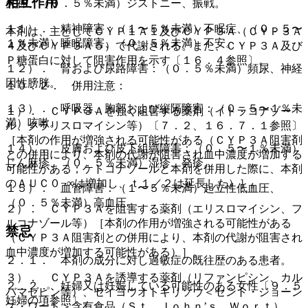
相互作用
失神、（０．５％未満）ジストニー、振戦。
１１）． 精神障害：（１〜５％未満）不眠症、（０．５〜
本剤は、主としてＣＹＰ１Ａ１及びＣＹＰ３Ａ（ＣＹＰ３Ａ
１％未満）睡眠障害、（０．５％未満）不安。
４及びＣＹＰ３Ａ５）で代謝される。また、ＣＹＰ３Ａ及び
Ｐ糖蛋白に対して阻害作用を示す〔１６．４参照〕。
１２）． 腎および尿路障害：（０．５％未満）頻尿、神経
因性膀胱。
１０．２． 併用注意：
１３）． 呼吸器、胸郭および縦隔障害：（０．５〜１％未
１）． ＣＹＰ３Ａを強く阻害する薬剤（イトラコナゾー
満）咳嗽。
ル、クラリスロマイシン等）〔７．２、１６．７．１参照〕
［本剤の作用が増強される可能性がある（ＣＹＰ３Ａ阻害剤
１４）． 皮膚および皮下組織障害：（０．５〜１％未満）
との併用により、本剤の代謝が阻害され血中濃度が増加する
じん麻疹、（０．５％未満）湿疹、発疹。
可能性がある；ケトコナゾールと本剤を併用した際に、本剤
のＡＵＣ０−∞は増加し、ｔ１／２は延長した）］。
１５）． 血管障害：（１〜５％未満）起立性低血圧、
（０．５％未満）高血圧。
２）． ＣＹＰ３Ａを阻害する薬剤（エリスロマイシン、フ
ルコナゾール等）［本剤の作用が増強される可能性がある
禁忌
（ＣＹＰ３Ａ阻害剤との併用により、本剤の代謝が阻害され
血中濃度が増加する可能性がある）］。
２．１． 本剤の成分に対し過敏症の既往歴のある患者。
３）． ＣＹＰ３Ａを誘導する薬剤（リファンピシン、カル
２．２． 妊婦又は妊娠している可能性のある女性〔９．５
バマゼピン等）、セイヨウオトギリソウ＜セント・ジョーン
妊婦の項参照〕。
ズ・ワート＞含有食品（Ｓｔ．Ｊｏｈｎ’ｓ Ｗｏｒｔ）