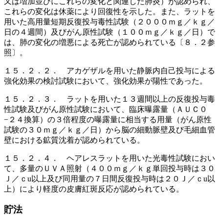
又は増加並びにこれらの変化と関連した肺炎）が認められ、
これらの変化は休薬により回復性を示した。また、ラットを
用いた高用量短期反復投与毒性試験（２０００ｍｇ／ｋｇ／
日の４週間）及びがん原性試験（１００ｍｇ／ｋｇ／日）で
は、肺の変化の増悪による死亡が認められている〔８．２参
照〕。
１５．２．２． アカゲザルを用いた静脈内自己投与による
強化効果の検討試験において、強化効果が陽性であった。
１５．２．３． ラットを用いた１３週間以上の反復投与毒
性試験及びがん原性試験において、臨床曝露量（ＡＵＣ０
−２４換算）の３倍程度の曝露量に相当する用量（がん原性
試験の３０ｍｇ／ｋｇ／日）から脳の細動脈壁及び毛細血管
壁における鉱質沈着が認められている。
１５．２．４． ヘアレスラットを用いた光毒性試験におい
て、多量のＵＶＡ照射（４００ｍｇ／ｋｇ単回投与時は３０
Ｊ／ｃu以上及び同用量の７日間反復投与時は２０Ｊ／ｃu以
上）により軽度の皮膚紅斑反応が認められている。
貯法