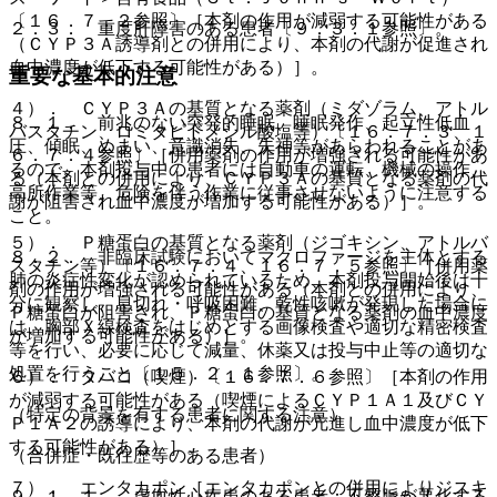
〔１６．７．２参照〕［本剤の作用が減弱する可能性がある
２．３． 重度肝障害のある患者〔９．３．１参照〕。
（ＣＹＰ３Ａ誘導剤との併用により、本剤の代謝が促進され
血中濃度が低下する可能性がある）］。
重要な基本的注意
４）． ＣＹＰ３Ａの基質となる薬剤（ミダゾラム、アトル
８．１． 前兆のない突発的睡眠、睡眠発作、起立性低血
バスタチン、ロミタピドメシル酸塩等）〔１６．７．３、１
圧、傾眠、めまい、意識消失、失神等があらわれることがあ
６．７．４参照〕［併用薬剤の作用が増強される可能性があ
るので、本剤投与中の患者には自動車の運転、機械の操作、
る（本剤との併用により、ＣＹＰ３Ａの基質となる薬剤の代
高所作業等、危険を伴う作業に従事させないように注意する
謝が阻害され血中濃度が増加する可能性がある）］。
こと。
５）． Ｐ糖蛋白の基質となる薬剤（ジゴキシン、アトルバ
８．２． 非臨床試験においてマクロファージを主体とする
スタチン等）〔１６．７．４、１６．７．５参照〕［併用薬
肺の炎症性変化が認められているため、本剤投与開始後は十
剤の作用が増強される可能性がある（本剤との併用により、
分に観察し、息切れ・呼吸困難、乾性咳嗽が発現した場合に
Ｐ糖蛋白が阻害され、Ｐ糖蛋白の基質となる薬剤の血中濃度
は、胸部Ｘ線検査をはじめとする画像検査や適切な精密検査
が増加する可能性がある）］。
等を行い、必要に応じて減量、休薬又は投与中止等の適切な
処置を行うこと〔１５．２．１参照〕。
６）． タバコ（喫煙）〔１６．７．６参照〕［本剤の作用
が減弱する可能性がある（喫煙によるＣＹＰ１Ａ１及びＣＹ
（特定の背景を有する患者に関する注意）
Ｐ１Ａ２の誘導により、本剤の代謝が亢進し血中濃度が低下
する可能性がある）］。
（合併症・既往歴等のある患者）
７）． エンタカポン［エンタカポンとの併用によりジスキ
９．１．１． 虚血性心疾患のある患者：不整脈が悪化する