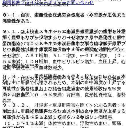
利用規約
プライバシーポリシー
お問い合わせ
（合併症・既往歴等のある患者）
炎。
９．１．１． 虚血性心疾患のある患者：不整脈が悪化する
６）． 傷害、中毒および処置合併症：（０．５〜１％未
可能性がある。
満）挫傷。
９．１．２． ジスキネジーのある患者：患者の状態を注意
７）． 臨床検査：（１〜５％未満）体重減少、血中ＣＫ増
深く観察しながら投与すること（ジスキネジー悪化させるこ
加、血中トリプシン増加、リパーゼ増加、尿中血陽性、尿中
とがあるので、ジスキネジーが悪化した場合には必要に応
蛋白陽性、（０．５〜１％未満）血中ブドウ糖増加、尿中ブ
じ、本剤の減量、休薬又は投与中止等の適切な処置を行うこ
ドウ糖陽性、血中尿素増加、血中Ａｌ−Ｐ増加、血中アミラ
と）。
ーゼ増加、ＡＳＴ増加、ＡＬＴ増加、γ−ＧＴＰ増加、（０．
５％未満）ＬＤＨ増加、血中ビリルビン増加、血圧上昇、心
（肝機能障害患者）
電図Ｔ波逆転、白血球数減少。
９．３．１． 重度肝障害のある患者：投与しないこと（本
８）． 代謝および栄養障害：（１〜５％未満）食欲減退。
剤は主に肝臓で代謝されるため、本剤の血中濃度が上昇する
可能性があり、また、これらの患者での使用経験はない）
９）． 筋骨格系および結合組織障害：（０．５〜１％未
〔２．３参照〕。
満）四肢痛、（０．５％未満）背部痛、変形性脊椎症、姿勢
異常。
９．３．２． 肝障害＜重度肝障害を除く＞のある患者：本
剤は主に肝臓で代謝されるため、本剤の血中濃度が上昇する
１０）． 神経系障害：（５％以上）ジスキネジー（１６．
可能性がある〔７．２、１６．６．２参照〕。
９％）、（１〜５％未満）傾眠、パーキンソン病増悪、
（０．５〜１％未満）体位性めまい、浮動性めまい、頭痛、