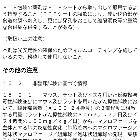
ＰＴＰ包装の薬剤はＰＴＰシートから取り出して服用するよ
う指導すること（ＰＴＰシートの誤飲により、硬い鋭角部が
食道粘膜へ刺入し、更には穿孔をおこして縦隔洞炎等の重篤
な合併症を併発することがある）。
（取扱い上の注意）
本剤は光安定性の確保のためフィルムコーティングを施して
いるので、粉砕して使用しないこと。
その他の注意
１５．２． 非臨床試験に基づく情報
１５．２．１． マウス、ラット及びイヌを用いた反復投与
毒性試験並びにマウス及びラットを用いたがん原性試験にお
いて、臨床曝露量（ＡＵＣ０−２４換算）の３倍程度に相当
する用量（ラットがん原性試験の３０ｍｇ／ｋｇ／日及びイ
ヌ４週間の１００ｍｇ／ｋｇ／日）から、マクロファージを
主体とする肺の炎症性変化（肺胞腔内へのマクロファージ／
泡沫状マクロファージ／組織球／泡沫状組織球の発現、集簇