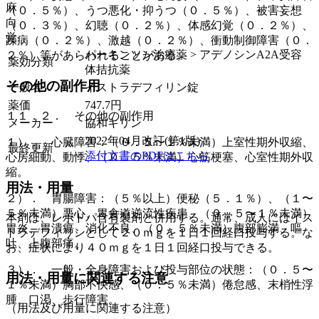
麻
（０．５％）、うつ悪化・抑うつ（０．５％）、被害妄想
向
（０．３％）、幻聴（０．２％）、体感幻覚（０．２％）、
覚
躁病（０．２％）、激越（０．２％）、衝動制御障害（０．
パーキンソン治療薬 > アデノシンA2A受容
２％）等があらわれることがある。
薬効分類
体拮抗薬
その他の副作用
一般名
イストラデフィリン錠
薬価
747.7
円
１１．２． その他の副作用
メーカー
協和キリン
2022年04月改訂(第1版)
１）． 心臓障害：（０．５〜１％未満）上室性期外収縮、
最終更新
添付文書のPDFはこちら
心房細動、動悸、（０．５％未満）心筋梗塞、心室性期外収
縮。
用法・用量
２）． 胃腸障害：（５％以上）便秘（５．１％）、（１〜
５％未満）悪心、胃食道逆流性疾患、（０．５〜１％未満）
本剤は、レボドパ含有製剤と併用する。通常、成人にはイス
胃炎、胃潰瘍、消化不良、（０．５％未満）腹部膨満、嘔
トラデフィリンとして２０ｍｇを１日１回経口投与する。な
吐、上腹部痛。
お、症状により４０ｍｇを１日１回経口投与できる。
３）． 一般・全身障害および投与部位の状態：（０．５〜
用法・用量に関連する注意
１％未満）胸部不快感、（０．５％未満）倦怠感、末梢性浮
腫、口渇、歩行障害。
（用法及び用量に関連する注意）