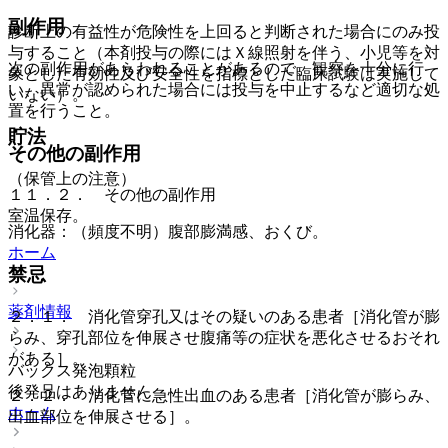
副作用
診断上の有益性が危険性を上回ると判断された場合にのみ投
与すること（本剤投与の際にはＸ線照射を伴う、小児等を対
次の副作用があらわれることがあるので、観察を十分に行
象とした有効性及び安全性を指標とした臨床試験は実施して
い、異常が認められた場合には投与を中止するなど適切な処
いない）。
置を行うこと。
貯法
その他の副作用
（保管上の注意）
１１．２． その他の副作用
室温保存。
消化器：（頻度不明）腹部膨満感、おくび。
ホーム
禁忌
薬剤情報
２．１． 消化管穿孔又はその疑いのある患者［消化管が膨
らみ、穿孔部位を伸展させ腹痛等の症状を悪化させるおそれ
がある］。
バックス発泡顆粒
後発品はありません
２．２． 消化管に急性出血のある患者［消化管が膨らみ、
ホーム
出血部位を伸展させる］。