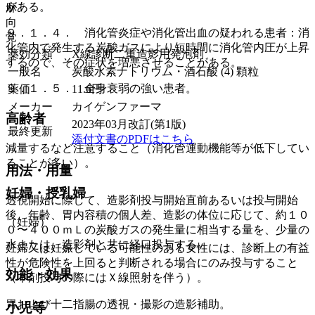
がある。
麻
向
９．１．４． 消化管炎症や消化管出血の疑われる患者：消
覚
化管内で発生する炭酸ガスにより短時間に消化管内圧が上昇
薬効分類
X線診断二重造影用発泡剤
するので、その症状を増悪させることがある。
一般名
炭酸水素ナトリウム・酒石酸 (4) 顆粒
９．１．５． 全身衰弱の強い患者。
薬価
11.6
円
メーカー
カイゲンファーマ
高齢者
2023年03月改訂(第1版)
最終更新
添付文書のPDFはこちら
減量するなど注意すること（消化管運動機能等が低下してい
ることが多い）。
用法・用量
妊婦・授乳婦
透視開始に際して、造影剤投与開始直前あるいは投与開始
後、年齢、胃内容積の個人差、造影の体位に応じて、約１０
（妊婦）
０〜４００ｍＬの炭酸ガスの発生量に相当する量を、少量の
水または、造影剤と共に経口投与する。
妊婦又は妊娠している可能性のある女性には、診断上の有益
性が危険性を上回ると判断される場合にのみ投与すること
効能・効果
（本剤投与の際にはＸ線照射を伴う）。
胃および十二指腸の透視・撮影の造影補助。
小児等