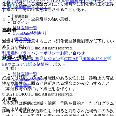
表・計算
レジメン
CTCAE
抗菌薬ガイド
ERマニュ
化管内で発生する炭酸ガスにより短時間に消化管内圧が上昇
アル
薬剤情報
ポスト
するので、その症状を増悪させることがある。
新規登録
９．１．５． 全身衰弱の強い患者。
ログイン
監修医師一覧
高齢者
UpToDate特別割引
運営会社
減量するなど注意すること（消化管運動機能等が低下してい
ることが多い）。
© 2021 HOKUTO Inc. All rights reserved.
利用規約
プライバシーポリシー
お問い合わせ
妊婦・授乳婦
ホーム
表・計算
レジメン
CTCAE
抗菌薬ガイド
ERマニュアル
薬剤情報
ポスト
（妊婦）
監修医師一覧
妊婦又は妊娠している可能性のある女性には、診断上の有益
UpToDate特別割引
性が危険性を上回ると判断される場合にのみ投与すること
運営会社
（本剤投与の際にはＸ線照射を伴う）。
© 2021 HOKUTO Inc. All rights reserved.
小児等
※本製品は疾病の診断・治療・予防を目的としたプログラム
ではありません。
診断上の有益性が危険性を上回ると判断された場合にのみ投