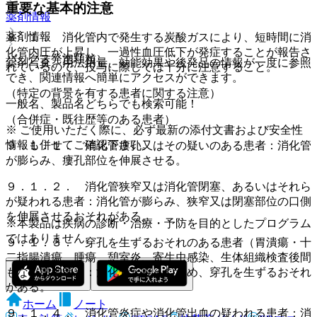
重要な基本的注意
薬剤情報
薬剤情報
８．１． 消化管内で発生する炭酸ガスにより、短時間に消
化管内圧が上昇し、一過性血圧低下が発症することが報告さ
バックス発泡顆粒
薬剤写真、用法用量、効能効果や後発品の情報が一度に参照
れているので、投与に際しては十分に注意すること。
でき、関連情報へ簡単にアクセスができます。
（特定の背景を有する患者に関する注意）
一般名、製品名どちらでも検索可能！
（合併症・既往歴等のある患者）
※ ご使用いただく際に、必ず最新の添付文書および安全性
情報も併せてご確認下さい。
９．１．１． 消化管瘻孔又はその疑いのある患者：消化管
が膨らみ、瘻孔部位を伸展させる。
９．１．２． 消化管狭窄又は消化管閉塞、あるいはそれら
が疑われる患者：消化管が膨らみ、狭窄又は閉塞部位の口側
を伸展させるおそれがある。
※本製品は疾病の診断・治療・予防を目的としたプログラム
ではありません。
９．１．３． 穿孔を生ずるおそれのある患者（胃潰瘍・十
二指腸潰瘍、腫瘍、憩室炎、寄生虫感染、生体組織検査後間
もない患者等）：消化管が膨らむため、穿孔を生ずるおそれ
がある。
ホーム
ノート
９．１．４． 消化管炎症や消化管出血の疑われる患者：消