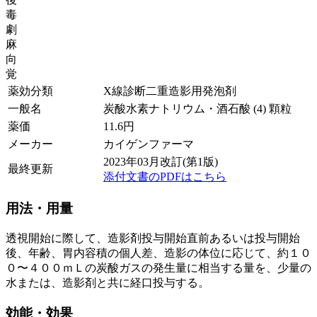
毒
劇
麻
向
覚
薬効分類
X線診断二重造影用発泡剤
一般名
炭酸水素ナトリウム・酒石酸 (4) 顆粒
薬価
11.6
円
メーカー
カイゲンファーマ
2023年03月改訂(第1版)
最終更新
添付文書のPDFはこちら
用法・用量
透視開始に際して、造影剤投与開始直前あるいは投与開始
後、年齢、胃内容積の個人差、造影の体位に応じて、約１０
０〜４００ｍＬの炭酸ガスの発生量に相当する量を、少量の
水または、造影剤と共に経口投与する。
効能・効果