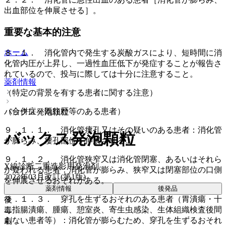
出血部位を伸展させる］。
重要な基本的注意
ホーム
８．１． 消化管内で発生する炭酸ガスにより、短時間に消
化管内圧が上昇し、一過性血圧低下が発症することが報告さ
れているので、投与に際しては十分に注意すること。
薬剤情報
（特定の背景を有する患者に関する注意）
（合併症・既往歴等のある患者）
バックス発泡顆粒
９．１．１． 消化管瘻孔又はその疑いのある患者：消化管
バックス発泡顆粒
が膨らみ、瘻孔部位を伸展させる。
９．１．２． 消化管狭窄又は消化管閉塞、あるいはそれら
X線診断二重造影用発泡剤
が疑われる患者：消化管が膨らみ、狭窄又は閉塞部位の口側
2023年03月改訂(第1版)
を伸展させるおそれがある。
薬剤情報
後発品
９．１．３． 穿孔を生ずるおそれのある患者（胃潰瘍・十
後
二指腸潰瘍、腫瘍、憩室炎、寄生虫感染、生体組織検査後間
毒
もない患者等）：消化管が膨らむため、穿孔を生ずるおそれ
劇