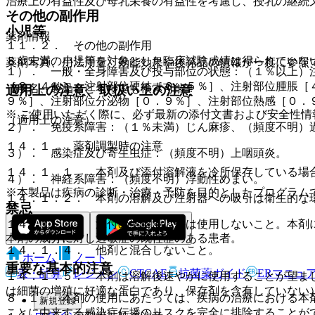
治療上の有益性及び母乳栄養の有益性を考慮し、授乳の継続
その他の副作用
小児等
薬剤情報
１１．２． その他の副作用
８歳未満の小児等を対象とした臨床試験成績は得られていな
薬剤写真、用法用量、効能効果や後発品の情報が一度に参照
１）． 一般・全身障害及び投与部位の状態：（１％以上）
［８．４％］、注射部位硬結［６．５％］、注射部位腫脹［
一般名、製品名どちらでも検索可能！
適用上の注意、取扱い上の注意
９％］、注射部位分泌物［０．９％］、注射部位熱感［０．
※ ご使用いただく際に、必ず最新の添付文書および安全性情
（適用上の注意）
２）． 免疫系障害：（１％未満）じん麻疹、（頻度不明）
１４．１． 薬剤調製時の注意
３）． 感染症及び寄生虫症：（頻度不明）上咽頭炎。
１４．１．１． 本剤及び添付溶解液を冷所保存している場
４）． 神経系障害：（頻度不明）浮動性めまい。
※本製品は疾病の診断・治療・予防を目的としたプログラム
１４．１．２． 本剤の溶解及び注射器への吸引は衛生的な
禁忌
１４．１．３． 添付の溶解液以外は使用しないこと。本剤
本剤の成分に対し過敏症の既往歴のある患者。
１４．１．４． 他剤と混合しないこと。
ホーム
ノート
重要な基本的注意
表・計算
レジメン
CTCAE
抗菌薬ガイド
ERマニュ
１４．１．５． 本剤は溶解後速やかに使用することが望ま
は細菌の増殖に好適な蛋白であり、保存剤を含有していない
８．１． 本剤の使用にあたっては、疾病の治療における本
新規登録
ことに由来する感染症伝播のリスクを完全に排除することが