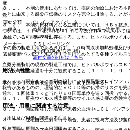
麻
８．１． 本剤の使用にあたっては、疾病の治療における本
向
ことに由来する感染症伝播のリスクを完全に排除することが
覚
薬効分類
C1−インアクチベーター
８．２． 本剤の原材料となる血漿については、ＨＢｓ抗原
一般名
乾燥濃縮人C1−インアクチベーター注射用
ついては、ＨＩＶ−１、ＨＢＶ、ＨＣＶ及びＨＡＶについて
薬価
214788
円
入している可能性が常に存在する。また、ヒトパルボウイル
メーカー
ＣＳＬベーリング
その後の製造工程である６０℃、１０時間液状加熱処理及び
2024年03月改訂(第5版)
Ｖ、ヒトパルボウイルスＢ１９をはじめとする各種ウイルス
最終更新
添付文書のPDFはこちら
血漿分画製剤の現在の製造工程では、ヒトパルボウイルスＢ
用法・用量
で、投与後の経過を十分に観察すること〔９．１．１、９．
８．３． 現在までに本剤の投与により変異型クロイツフェ
本剤を添付の溶解液全量で溶解し、皮下投与する。
報告があるものの、理論的なｖＣＪＤ等の伝播のリスクを完
通常、１回体重１ｋｇ当たり６０国際単位を週２回投与する
８．４． 肝炎ウイルス感染症等のウイルス感染症の危険性
用法・用量に関連する注意
８．５． 頻回輸注した場合、患者の血清中にＣ１−インア
（用法及び用量に関連する注意）
８．６． 在宅自己注射を行う場合、患者に投与方法及び製
投与間隔は原則３〜４日間隔とすること。