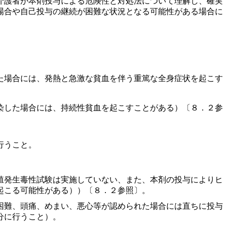
介護者が本剤投与による危険性と対処法について理解し、確実
場合や自己投与の継続が困難な状況となる可能性がある場合に
た場合には、発熱と急激な貧血を伴う重篤な全身症状を起こす
染した場合には、持続性貧血を起こすことがある）〔８．２参
行うこと。
殖発生毒性試験は実施していない、また、本剤の投与によりヒ
起こる可能性がある））〔８．２参照〕。
困難、頭痛、めまい、悪心等が認められた場合には直ちに投与
分に行うこと）。