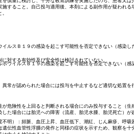
性を慎重に検討し、十分な教育訓練を実施したのち、患者又は
実施すること。自己投与適用後、本剤による副作用が疑われる
と。
ウイルスＢ１９の感染を起こす可能性を否定できない（感染し
制に対する有効性及び安全性は検討されていない。
ルボウイルスＢ１９の感染を起こす可能性を否定できない（感
、異常が認められた場合には投与を中止するなど適切な処置を
性が危険性を上回ると判断される場合にのみ投与すること（生
染した場合には胎児への障害（流産、胎児水腫、胎児死亡）が
度不明）：頻脈、血圧上昇、血圧低下、潮紅、じん麻疹、呼吸
は遺伝性血管性浮腫の発作と同様の症状を示すため、観察を十