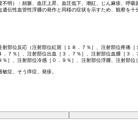
度不明）：頻脈、血圧上昇、血圧低下、潮紅、じん麻疹、呼吸
は遺伝性血管性浮腫の発作と同様の症状を示すため、観察を十
注射部位反応（注射部位紅斑［１８．７％］、注射部位疼痛［
４．７％］、注射部位出血［３．７％］、注射部位血腫［３．
９％］、注射部位冷感［０．９％］、注射部位浮腫、注射部位
過敏症、そう痒症、発疹。