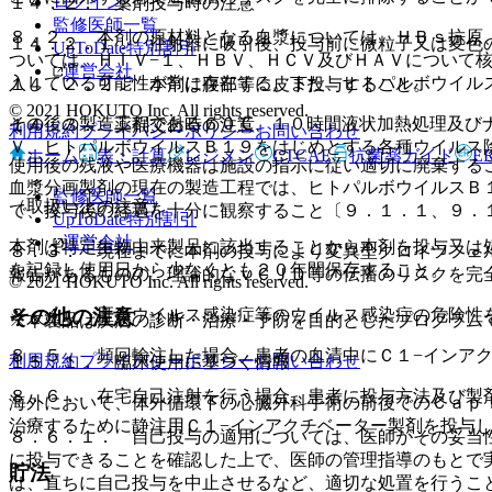
ログイン
１４．２． 薬剤投与時の注意
監修医師一覧
８．２． 本剤の原材料となる血漿については、ＨＢｓ抗原
１４．２．１． 注射器に吸引後、投与前に微粒子又は変色
UpToDate特別割引
ついては、ＨＩＶ−１、ＨＢＶ、ＨＣＶ及びＨＡＶについて
運営会社
入している可能性が常に存在する。また、ヒトパルボウイル
１４．２．２． 本剤は腹部等に皮下投与すること。
© 2021 HOKUTO Inc. All rights reserved.
その後の製造工程である６０℃、１０時間液状加熱処理及び
１４．３． 薬剤交付時の注意
利用規約
プライバシーポリシー
お問い合わせ
Ｖ、ヒトパルボウイルスＢ１９をはじめとする各種ウイルス
ホーム
表・計算
レジメン
CTCAE
抗菌薬ガイド
E
使用後の残液や医療機器は施設の指示に従い適切に廃棄する
血漿分画製剤の現在の製造工程では、ヒトパルボウイルスＢ
監修医師一覧
（取扱い上の注意）
で、投与後の経過を十分に観察すること〔９．１．１、９．
UpToDate特別割引
運営会社
本剤は特定生物由来製品に該当することから本剤を投与又は
８．３． 現在までに本剤の投与により変異型クロイツフェ
を記録し使用日から少なくとも２０年間保存すること。
報告があるものの、理論的なｖＣＪＤ等の伝播のリスクを完
© 2021 HOKUTO Inc. All rights reserved.
８．４． 肝炎ウイルス感染症等のウイルス感染症の危険性
その他の注意
※本製品は疾病の診断・治療・予防を目的としたプログラム
８．５． 頻回輸注した場合、患者の血清中にＣ１−インア
利用規約
プライバシーポリシー
お問い合わせ
１５．１． 臨床使用に基づく情報
８．６． 在宅自己注射を行う場合、患者に投与方法及び製
海外において、体外循環下の心臓外科手術の前後でのＣａｐ
治療するために静注用Ｃ１−インアクチベーター製剤を投与
８．６．１． 自己投与の適用については、医師がその妥当
に投与できることを確認した上で、医師の管理指導のもとで
貯法
は、直ちに自己投与を中止させるなど、適切な処置を行うこ