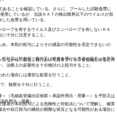
であることを確認している。さらに、プールした試験血漿に
）。
に使用しているが、当該ＮＡＴの検出限界以下のウイルスが混
合した血漿を用いている。
ベロープを有するウイルス及びエンベロープを有しないＨＡ
点に十分に注意すること。
ため、本剤の投与によりその感染の可能性を否定できないの
、投与又は処方日、投与又は処方を受けた患者の氏名、住所等
かしながら、製造工程において異常プリオンを低減し得るとの
い、治療上の必要性を十分検討の上投与すること。
われた場合には適切な処置を行うこと。
ので、観察を十分に行うこと。
量＞（毛細血管漏出症候群＜承認外用法・用量＞）を予防又は
承認外用法・用量）。
介護者が本剤投与による危険性と対処法について理解し、確実
場合や自己投与の継続が困難な状況となる可能性がある場合に