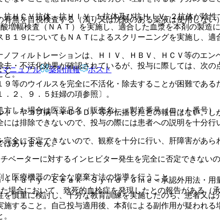
、抗ＨＣＶ抗体、抗ＨＩＶ−１抗体及び抗ＨＩＶ−２抗体が陰性
の有無を目視検査する（濁り又は沈殿のある薬液は使用しない
核酸増幅検査（ＮＡＴ）を実施し、適合した血漿を本剤の製造
スＢ１９についてもＮＡＴによるスクリーニングを実施し、適
ナノフィルトレーションは、ＨＩＶ、ＨＢＶ、ＨＣＶ等のエン
除去・不活化効果が確認されているが、投与に際しては、次の
Rマニュアル
薬剤情報
ポスト
こと。
１９等のウイルスを完全に不活化・除去することが困難である
１．２、９．５妊婦の項参照〕。
処方した場合は医薬品名（販売名）、製造番号（ロット番号）
ルト・ヤコブ病（ｖＣＪＤ）等が伝播したとの報告はない。し
全には排除できないので、投与の際には患者への説明を十分行
を完全に否定できないので、観察を十分に行い、肝障害があら
ではありません。
クチベーターに対するインヒビター発生を完全に否定できない
剤と医療機器の安全な廃棄方法の指導を行うこと。
ｉｌｌａｒｙ Ｌｅａｋ Ｓｙｎｄｒｏｍｅ＜承認外用法・用
した場合において、致死的血栓症を発現したとの報告がある（
性を慎重に検討し、十分な教育訓練を実施したのち、患者又は
実施すること。自己投与適用後、本剤による副作用が疑われる
と。