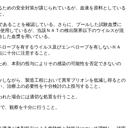
るための安全対策が講じられているが、血液を原料としている
と。
であることを確認している。さらに、プールした試験血漿に
に使用しているが、当該ＮＡＴの検出限界以下のウイルスが混
合した血漿を用いている。
ベロープを有するウイルス及びエンベロープを有しないＨＡ
点に十分に注意すること。
ため、本剤の投与によりその感染の可能性を否定できないの
かしながら、製造工程において異常プリオンを低減し得るとの
い、治療上の必要性を十分検討の上投与すること。
われた場合には適切な処置を行うこと。
ので、観察を十分に行うこと。