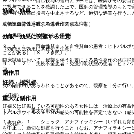
８．６．１． 自己投与の適用については、医師がその妥当
に投与できることを確認した上で、医師の管理指導のもとで
効能・効果
は、直ちに自己投与を中止させるなど、適切な処置を行うこ
遺伝性血管性浮腫の急性発作の発症抑制。
（特定の背景を有する患者に関する注意）
（合併症・既往歴等のある患者）
効能・効果に関連する注意
９．１．１． 溶血性貧血・失血性貧血の患者：ヒトパルボ
（効能又は効果に関連する注意）
ことがある）〔８．２参照〕。
臨床試験において、侵襲を伴う処置による急性発作の発症抑
９．１．２． 免疫不全患者・免疫抑制状態の患者：ヒトパ
照〕。
副作用
妊婦・授乳婦
次の副作用があらわれることがあるので、観察を十分に行い
（妊婦）
重大な副作用
妊婦又は妊娠している可能性のある女性には、治療上の有益
１１．１． 重大な副作用
トパルボウイルスＢ１９の感染の可能性を否定できない（感
１１．１．１． ショック、アナフィラキシー（いずれも頻
（授乳婦）
を中止し、適切な処置を行うこと（なお、アナフィラキシー