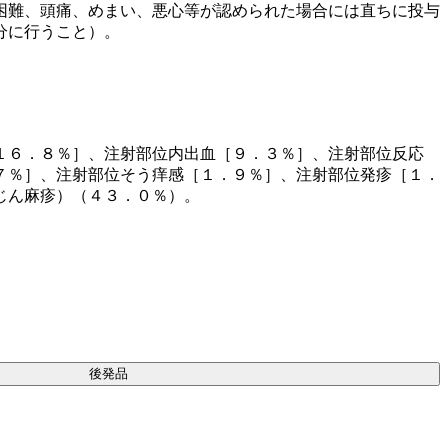
困難、頭痛、めまい、悪心等が認められた場合には直ちに投与
分に行うこと）。
１６．８％］、注射部位内出血［９．３％］、注射部位反応
７％］、注射部位そう痒感［１．９％］、注射部位発疹［１．
じん麻疹）（４３．０％）。
後発品