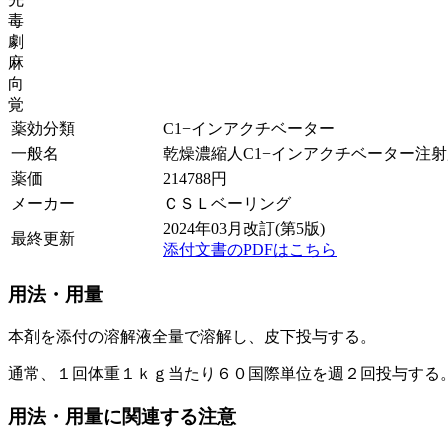
毒
劇
麻
向
覚
薬効分類
C1−インアクチベーター
一般名
乾燥濃縮人C1−インアクチベーター注射
薬価
214788
円
メーカー
ＣＳＬベーリング
2024年03月改訂(第5版)
最終更新
添付文書のPDFはこちら
用法・用量
本剤を添付の溶解液全量で溶解し、皮下投与する。
通常、１回体重１ｋｇ当たり６０国際単位を週２回投与する
用法・用量に関連する注意