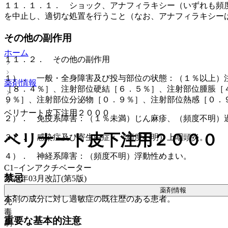
１１．１．１． ショック、アナフィラキシー（いずれも頻
を中止し、適切な処置を行うこと（なお、アナフィラキシー
その他の副作用
ホーム
１１．２． その他の副作用
１）． 一般・全身障害及び投与部位の状態：（１％以上）
薬剤情報
［８．４％］、注射部位硬結［６．５％］、注射部位腫脹［
９％］、注射部位分泌物［０．９％］、注射部位熱感［０．
ベリナート皮下注用２０００
２）． 免疫系障害：（１％未満）じん麻疹、（頻度不明）
ベリナート皮下注用２０００
３）． 感染症及び寄生虫症：（頻度不明）上咽頭炎。
４）． 神経系障害：（頻度不明）浮動性めまい。
C1−インアクチベーター
禁忌
2024年03月改訂(第5版)
薬剤情報
本剤の成分に対し過敏症の既往歴のある患者。
先
毒
重要な基本的注意
劇