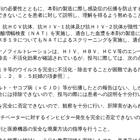
剤の必要性とともに、本剤の製造に際し感染症の伝播を防止す
できないことを患者に対して説明し、理解を得るよう努めるこ
、抗ＨＣＶ抗体、抗ＨＩＶ−１抗体及び抗ＨＩＶ−２抗体が陰性
核酸増幅検査（ＮＡＴ）を実施し、適合した血漿を本剤の製造
スＢ１９についてもＮＡＴによるスクリーニングを実施し、適
ナノフィルトレーションは、ＨＩＶ、ＨＢＶ、ＨＣＶ等のエン
除去・不活化効果が確認されているが、投与に際しては、次の
１９等のウイルスを完全に不活化・除去することが困難である
１．２、９．５妊婦の項参照〕。
ルト・ヤコブ病（ｖＣＪＤ）等が伝播したとの報告はない。し
全には排除できないので、投与の際には患者への説明を十分行
。
を完全に否定できないので、観察を十分に行い、肝障害があら
クチベーターに対するインヒビター発生を完全に否定できない
剤と医療機器の安全な廃棄方法の指導を行うこと。