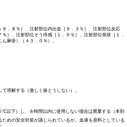
１６．８％］、注射部位内出血［９．３％］、注射部位反応
７％］、注射部位そう痒感［１．９％］、注射部位発疹［１．
じん麻疹）（４３．０％）。
して溶解する（激しく振とうしない）。
０℃以下）し、８時間以内に使用しない場合は廃棄する（本剤
るための安全対策が講じられているが、血液を原料としている
と。