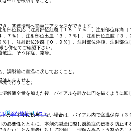
又は中止を検討すること。
い。
でき、関連情報へ簡単にアクセスができます。
注射部位反応（注射部位紅斑［１８．７％］、注射部位疼痛［
４．７％］、注射部位出血［３．７％］、注射部位血腫［３．
９％］、注射部位冷感［０．９％］、注射部位浮腫、注射部位
報も併せてご確認下さい。
過敏症、そう痒症、発疹。
合、調製前に室温に戻しておくこと。
ではありません。
環境で行うこと。
に溶解液全量を加えた後、バイアルを静かに円を描くように回
アル
薬剤情報
ポスト
しいが、すぐに投与しない場合は、バイアル内で室温保存（３
）。
剤の必要性とともに、本剤の製造に際し感染症の伝播を防止す
できないことを患者に対して説明し、理解を得るよう努めるこ