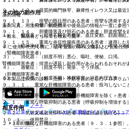
１１．１．５． 麻痺性イレウス（頻度不明）、中毒性巨大
９．１．１２． 器質的幽門狭窄、麻痺性イレウス又は最近
その他の副作用
薬剤情報
９．１．１３． 痙攣の既往歴のある患者：痙攣を誘発する
１１．２． その他の副作用
薬剤写真、用法用量、効能効果や後発品の情報が一度に参照
９．１．１４． 胆嚢障害及び胆石のある患者：胆道痙攣を
１）． 循環器：（頻度不明）不整脈、血圧変動、顔面潮紅
一般名、製品名どちらでも検索可能！
９．１．１５． 重篤な炎症性腸疾患のある患者：連用した
２）． 精神神経系：（頻度不明）眠気、めまい、不安、不
※ ご使用いただく際に、必ず最新の添付文書および安全性情
（腎機能障害患者）
３）． 消化器：（頻度不明）悪心、嘔吐、便秘、口渇。
腎機能障害患者：排泄が遅延し副作用があらわれるおそれが
４）． 過敏症：（頻度不明）発疹、そう痒感。
（肝機能障害患者）
５）． その他：（頻度不明）排尿障害、頭蓋内圧亢進。
※本製品は疾病の診断・治療・予防を目的としたプログラム
９．３．１． 重篤な肝機能障害のある患者：投与しないこ
禁忌
９．３．２． 肝機能障害＜重篤な肝機能障害を除く＞患者
２．１． 重篤な呼吸抑制のある患者［呼吸抑制を増強する
ホーム
ノート
相互作用
表・計算
レジメン
CTCAE
抗菌薬ガイド
ERマニュ
２．２． 気管支喘息発作中の患者［気道分泌を妨げる］。
１０．１． 併用禁忌：
新規登録
２．３． 重篤な肝機能障害のある患者〔９．３．１参照〕