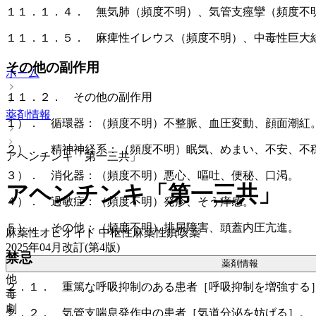
１１．１．４． 無気肺（頻度不明）、気管支痙攣（頻度不
１１．１．５． 麻痺性イレウス（頻度不明）、中毒性巨大
その他の副作用
ホーム
１１．２． その他の副作用
薬剤情報
１）． 循環器：（頻度不明）不整脈、血圧変動、顔面潮紅
２）． 精神神経系：（頻度不明）眠気、めまい、不安、不
アヘンチンキ「第一三共」
３）． 消化器：（頻度不明）悪心、嘔吐、便秘、口渇。
アヘンチンキ「第一三共」
４）． 過敏症：（頻度不明）発疹、そう痒感。
５）． その他：（頻度不明）排尿障害、頭蓋内圧亢進。
麻薬性オピオイド 中枢性麻薬性鎮咳薬
2025年04月改訂(第4版)
禁忌
薬剤情報
他
２．１． 重篤な呼吸抑制のある患者［呼吸抑制を増強する
毒
劇
２．２． 気管支喘息発作中の患者［気道分泌を妨げる］。