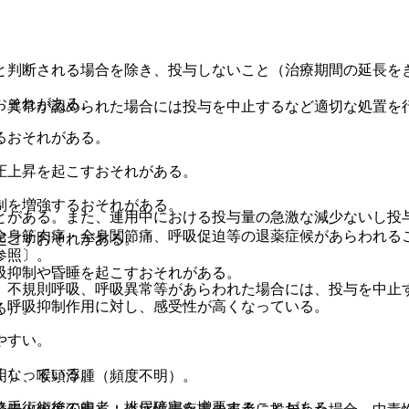
と判断される場合を除き、投与しないこと（治療期間の延長を
おそれがある。
、異常が認められた場合には投与を中止するなど適切な処置を
るおそれがある。
圧上昇を起こすおそれがある。
制を増強するおそれがある。
とがある。また、連用中における投与量の急激な減少ないし投
全身筋肉痛・全身関節痛、呼吸促迫等の退薬症候があらわれる
起こすおそれがある。
参照〕。
吸抑制や昏睡を起こすおそれがある。
、不規則呼吸、呼吸異常等があらわれた場合には、投与を中止
：呼吸抑制作用に対し、感受性が高くなっている。
る）。
やすい。
くなっている。
明）、喉頭浮腫（頻度不明）。
路手術術後の患者：排尿障害を増悪することがある。