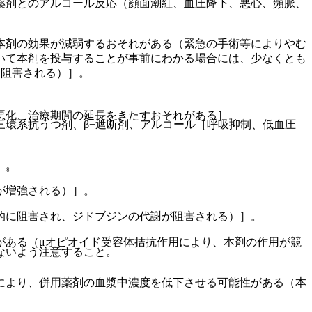
薬剤とのアルコール反応（顔面潮紅、血圧降下、悪心、頻脈、
本剤の効果が減弱するおそれがある（緊急の手術等によりやむ
いて本剤を投与することが事前にわかる場合には、少なくとも
に阻害される）］。
悪化、治療期間の延長をきたすおそれがある］。
環系抗うつ剤、β−遮断剤、アルコール［呼吸抑制、低血圧
］。
〕。
が増強される）］。
的に阻害され、ジドブジンの代謝が阻害される）］。
がある（μオピオイド受容体拮抗作用により、本剤の作用が競
ないよう注意すること。
により、併用薬剤の血漿中濃度を低下させる可能性がある（本