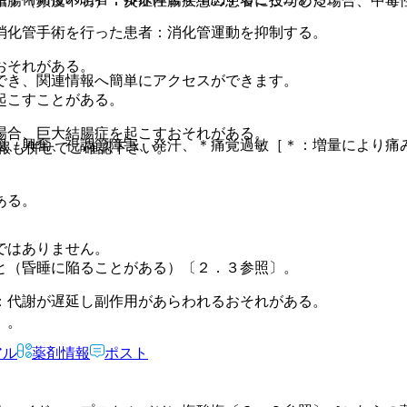
結腸（頻度不明）：炎症性腸疾患の患者に投与した場合、中毒
消化管手術を行った患者：消化管運動を抑制する。
おそれがある。
でき、関連情報へ簡単にアクセスができます。
起こすことがある。
。
場合、巨大結腸症を起こすおそれがある。
穏、興奮、視調節障害、発汗、＊痛覚過敏［＊：増量により痛
報も併せてご確認下さい。
ある。
ではありません。
と（昏睡に陥ることがある）〔２．３参照〕。
：代謝が遅延し副作用があらわれるおそれがある。
］。
アル
薬剤情報
ポスト
。