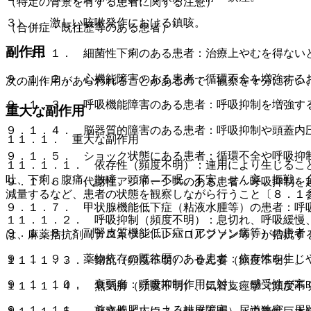
（特定の背景を有する患者に関する注意）
３）． 激しい咳嗽発作における鎮咳。
（合併症・既往歴等のある患者）
副作用
９．１．１． 細菌性下痢のある患者：治療上やむを得ない
９．１．２． 心機能障害のある患者：循環不全を増強する
次の副作用があらわれることがあるので、観察を十分に行い
９．１．３． 呼吸機能障害のある患者：呼吸抑制を増強す
重大な副作用
９．１．４． 脳器質的障害のある患者：呼吸抑制や頭蓋内
１１．１． 重大な副作用
９．１．５． ショック状態にある患者：循環不全や呼吸抑
１１．１．１． 依存性（頻度不明）：連用により生じるこ
吐、下痢、腹痛、散瞳、頭痛、不眠、不安、せん妄、振戦、
９．１．６． 代謝性アシドーシスのある患者：呼吸抑制を
減量するなど、患者の状態を観察しながら行うこと〔８．１
９．１．７． 甲状腺機能低下症（粘液水腫等）の患者：呼
１１．１．２． 呼吸抑制（頻度不明）：息切れ、呼吸緩慢
９．１．８． 副腎皮質機能低下症（アジソン病等）の患者
は、麻薬拮抗剤（ナロキソン、レバロルファン等）が拮抗す
９．１．９． 薬物依存の既往歴のある患者：依存性を生じ
１１．１．３． 錯乱（頻度不明）、せん妄（頻度不明）。
９．１．１０． 衰弱者：呼吸抑制作用に対し、感受性が高
１１．１．４． 無気肺（頻度不明）、気管支痙攣（頻度不
９．１．１１． 前立腺肥大による排尿障害、尿道狭窄、尿