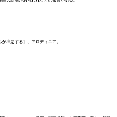
性巨大結腸があらわれるとの報告がある。
みが増悪する］、アロディニア。