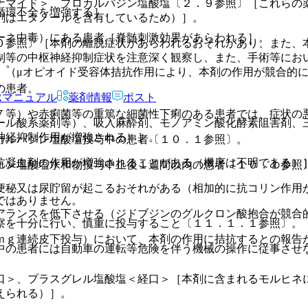
ナマイド＞、プロカルバジン塩酸塩〔２．９参照〕［これらの
循環不全を増強する］。
剤はエタノールを含有しているため）］。
ーネ中毒）にある患者［脊髄刺激効果があらわれる］。
０参照〕［本剤の離脱症状があらわれるおそれがあり、また、
制等の中枢神経抑制症状を注意深く観察し、また、手術等にお
］。
）（μオピオイド受容体拮抗作用により、本剤の作用が競合的
の患者。
Rマニュアル
薬剤情報
ポスト
７等）や赤痢菌等の重篤な細菌性下痢のある患者では、症状の
ール酸系薬剤等）、吸入麻酔剤、モノアミン酸化酵素阻害剤、三
神経抑制作用が増強される）］。
カルバジン塩酸塩投与中の患者〔１０．１参照〕。
抗凝血剤の作用が増強されることがある（機序は不明である）
ェン塩酸塩水和物投与中止後１週間以内の患者〔１０．１参照
便秘又は尿貯留が起こるおそれがある（相加的に抗コリン作用
ではありません。
アランスを低下させる（ジドブジンのグルクロン酸抱合が競合
察を十分に行い、慎重に投与すること〔１１．１．１参照〕。
ｍｇ連続皮下投与）において、本剤の作用に拮抗するとの報告
中の患者には自動車の運転等危険を伴う機械の操作に従事させ
口＞、プラスグレル塩酸塩＜経口＞［本剤に含まれるモルヒネ
えられる）］。