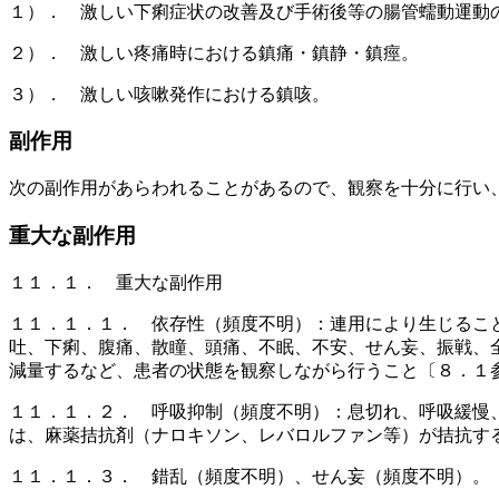
１）． 激しい下痢症状の改善及び手術後等の腸管蠕動運動
２）． 激しい疼痛時における鎮痛・鎮静・鎮痙。
３）． 激しい咳嗽発作における鎮咳。
副作用
次の副作用があらわれることがあるので、観察を十分に行い
重大な副作用
１１．１． 重大な副作用
１１．１．１． 依存性（頻度不明）：連用により生じるこ
吐、下痢、腹痛、散瞳、頭痛、不眠、不安、せん妄、振戦、
減量するなど、患者の状態を観察しながら行うこと〔８．１
１１．１．２． 呼吸抑制（頻度不明）：息切れ、呼吸緩慢
は、麻薬拮抗剤（ナロキソン、レバロルファン等）が拮抗す
１１．１．３． 錯乱（頻度不明）、せん妄（頻度不明）。