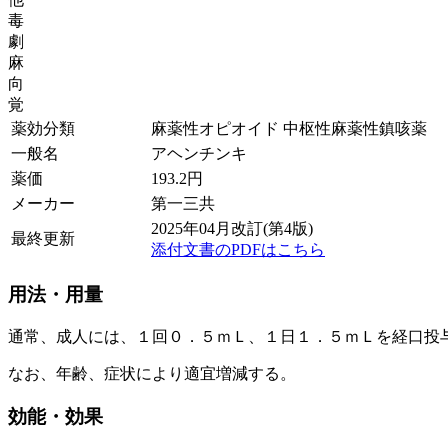
毒
劇
麻
向
覚
薬効分類
麻薬性オピオイド 中枢性麻薬性鎮咳薬
一般名
アヘンチンキ
薬価
193.2
円
メーカー
第一三共
2025年04月改訂(第4版)
最終更新
添付文書のPDFはこちら
用法・用量
通常、成人には、１回０．５ｍＬ、１日１．５ｍＬを経口投
なお、年齢、症状により適宜増減する。
効能・効果