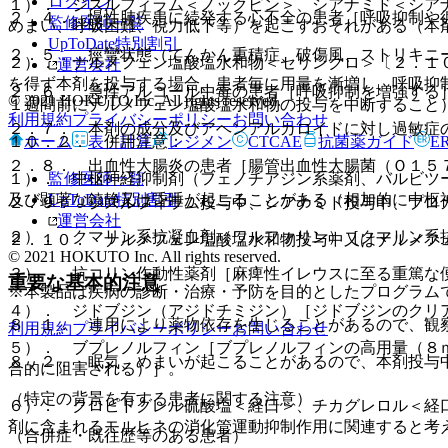
ログイン
１）． ジスルフィラム＜ノックビン＞、シアナミド＜シア
２．４． 慢性肺疾患に続発する心不全の患者［呼吸抑制や
監修医師一覧
めまい、呼吸困難、視力低下等）を起こすおそれがある（本
UpToDate特別割引
２．５． 痙攣状態（てんかん重積症、破傷風、ストリキニ
２）． ナルメフェン塩酸塩水和物＜セリンクロ＞〔２．１
運営会社
を得ず本剤を投与する場合、患者毎に用量を漸増し、呼吸抑
２．６． 急性アルコール中毒の患者［呼吸抑制を増強する
© 2021 HOKUTO Inc. All rights reserved.
１週間前にナルメフェン塩酸塩水和物の投与を中断すること
利用規約
プライバシーポリシー
お問い合わせ
２．７． 本剤の成分及びアヘンアルカロイドに対し過敏症
ホーム
表・計算
レジメン
CTCAE
抗菌薬ガイド
E
１０．２． 併用注意：
２．８． 出血性大腸炎の患者［腸管出血性大腸菌（Ｏ１５
監修医師一覧
１）． 中枢神経抑制剤（フェノチアジン系薬剤、バルビツ
UpToDate特別割引
及び顕著な鎮静又は昏睡が起こることがある（相加的に中枢
２．９． ジスルフィラム投与中、シアナミド投与中、プロ
運営会社
２）． クマリン系抗凝血剤（ワルファリン）［クマリン系
２．１０． ナルメフェン塩酸塩水和物投与中又はナルメフ
© 2021 HOKUTO Inc. All rights reserved.
３）． 抗コリン作動性薬剤［麻痺性イレウスに至る重篤な
重要な基本的注意
※本製品は疾病の診断・治療・予防を目的としたプログラム
４）． ジドブジン（アジドチミジン）［ジドブジンのクリ
８．１． 連用により薬物依存を生じることがあるので、観
利用規約
プライバシーポリシー
お問い合わせ
５）． ブプレノルフィン［ブプレノルフィンの高用量（８
８．２． 眠気、めまいが起こることがあるので、本剤投与
合的に阻害される）］。
（特定の背景を有する患者に関する注意）
６）． クロピドグレル硫酸塩＜経口＞、チカグレロル＜経
剤に含まれるモルヒネの消化管運動抑制作用に関連すると考
（合併症・既往歴等のある患者）