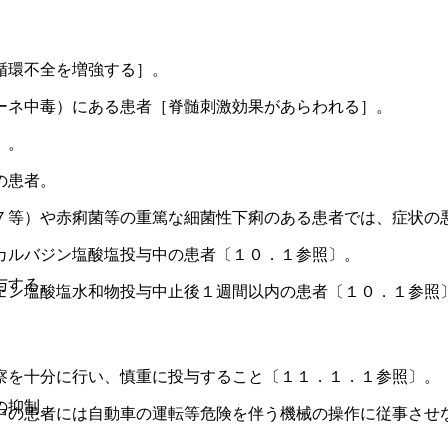
。
循環不全を増強する］。
ーネ中毒）にある患者［脊髄刺激効果があらわれる］。
］。
の患者。
７等）や赤痢菌等の重篤な細菌性下痢のある患者では、症状の
カルバジン塩酸塩投与中の患者〔１０．１参照〕。
与する。
ェン塩酸塩水和物投与中止後１週間以内の患者〔１０．１参照
察を十分に行い、慎重に投与すること〔１１．１．１参照〕。
の抑制。
中の患者には自動車の運転等危険を伴う機械の操作に従事させ