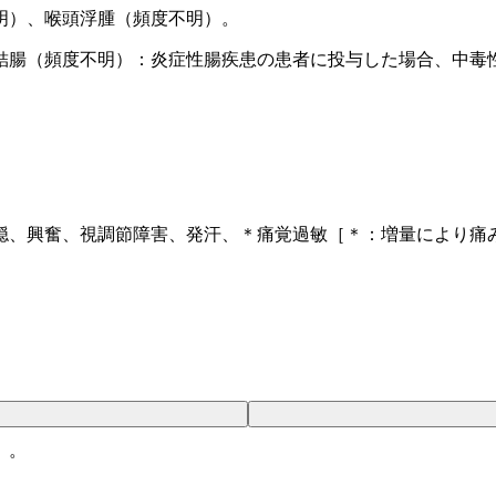
明）、喉頭浮腫（頻度不明）。
結腸（頻度不明）：炎症性腸疾患の患者に投与した場合、中毒
。
穏、興奮、視調節障害、発汗、＊痛覚過敏［＊：増量により痛
］。