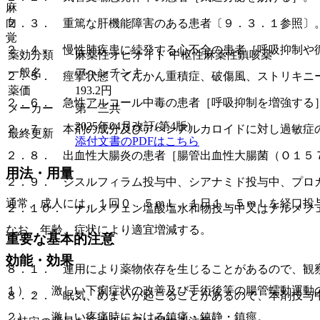
麻
向
２．３． 重篤な肝機能障害のある患者〔９．３．１参照〕
覚
２．４． 慢性肺疾患に続発する心不全の患者［呼吸抑制や
薬効分類
麻薬性オピオイド 中枢性麻薬性鎮咳薬
一般名
アヘンチンキ
２．５． 痙攣状態（てんかん重積症、破傷風、ストリキニ
薬価
193.2
円
２．６． 急性アルコール中毒の患者［呼吸抑制を増強する
メーカー
第一三共
2025年04月改訂(第4版)
２．７． 本剤の成分及びアヘンアルカロイドに対し過敏症
最終更新
添付文書のPDFはこちら
２．８． 出血性大腸炎の患者［腸管出血性大腸菌（Ｏ１５
用法・用量
２．９． ジスルフィラム投与中、シアナミド投与中、プロ
通常、成人には、１回０．５ｍＬ、１日１．５ｍＬを経口投
２．１０． ナルメフェン塩酸塩水和物投与中又はナルメフ
なお、年齢、症状により適宜増減する。
重要な基本的注意
効能・効果
８．１． 連用により薬物依存を生じることがあるので、観
１）． 激しい下痢症状の改善及び手術後等の腸管蠕動運動
８．２． 眠気、めまいが起こることがあるので、本剤投与
２）． 激しい疼痛時における鎮痛・鎮静・鎮痙。