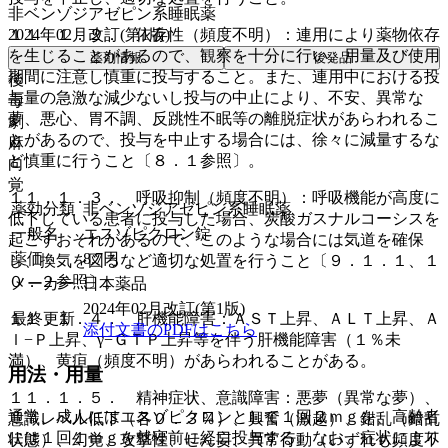
非ベンゾジアゼピン系睡眠薬
2024年02月改訂(第1版)
１１．１．２． 依存性（頻度不明）：連用により薬物依存
を生じることがあるので、観察を十分に行い、用量及び使用
薬剤情報
後発品
期間に注意し慎重に投与すること。また、連用中における投
後
与量の急激な減少ないし投与の中止により、不安、異常な
毒
夢、悪心、胃不調、反跳性不眠等の離脱症状があらわれるこ
劇
とがあるので、投与を中止する場合には、徐々に減量するな
麻
ど慎重に行うこと〔８．１参照〕。
向
覚
１１．１．３． 呼吸抑制（頻度不明）：呼吸機能が高度に
薬効分類
非ベンゾジアゼピン系睡眠薬
低下している患者に投与した場合、炭酸ガスナルコーシスを
一般名
エスゾピクロン錠
起こすおそれがあるので、このような場合には気道を確保
薬価
8.7
円
し、換気を図るなど適切な処置を行うこと〔９．１．１、１
０．２参照〕。
メーカー
日本薬品
2024年02月改訂(第1版)
最終更新
１１．１．４． 肝機能障害：ＡＳＴ上昇、ＡＬＴ上昇、Ａ
添付文書のPDFはこちら
ｌ−Ｐ上昇、γ−ＧＴＰ上昇等を伴う肝機能障害（１％未
満）、黄疸（頻度不明）があらわれることがある。
用法・用量
１１．１．５． 精神症状、意識障害：悪夢（異常な夢）、
通常、成人にはエスゾピクロンとして１回２ｍｇを、高齢者
意識レベル低下（各０．３％）、興奮（激越）、錯乱（錯乱
には１回１ｍｇを就寝前に経口投与する。なお、症状により
状態）、幻覚、攻撃性、せん妄、異常行動（いずれも頻度不