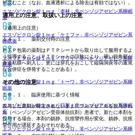
ず読むこと（なお、血液透析による除去は有効ではない）。
エスゾピクロン錠１ｍｇ「杏林」
非ベンゾジアゼピン系睡眠
適用上の注意、取扱い上の注意
薬
（適用上の注意）
エスゾピクロン錠１ｍｇ「ケミファ」
非ベンゾジアゼピン系
１４．１． 薬剤交付時の注意
睡眠薬
ＰＴＰ包装の薬剤はＰＴＰシートから取り出して服用するよ
う指導すること（ＰＴＰシートの誤飲により、硬い鋭角部が
エスゾピクロン錠１ｍｇ「サワイ」
非ベンゾジアゼピン系睡
食道粘膜へ刺入し、更には穿孔をおこして縦隔洞炎等の重篤
眠薬
な合併症を併発することがある）。
その他の注意
エスゾピクロン錠１ｍｇ「トーワ」
非ベンゾジアゼピン系睡
眠薬
１５．１． 臨床使用に基づく情報
エスゾピクロン錠１ｍｇ「日新」
非ベンゾジアゼピン系睡眠
投与した薬剤が特定されないままにフルマゼニルを投与され
薬
た（ベンゾジアゼピン受容体拮抗剤）患者で、新たに本剤を
投与する場合、本剤の鎮静、抗痙攣作用が変化、鎮静、抗痙
攣作用が遅延するおそれがある。
エスゾピクロン錠１ｍｇ「ニプロ」
非ベンゾジアゼピン系睡