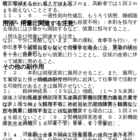
適宜増減するが、成人では１回３ｍｇ、高齢者では１回２ｍ
明）等があらわれることがある。
ｇを超えないこととする。
１１．１．６． 一過性前向性健忘、もうろう状態、睡眠随
伴症状（夢遊症状等）（いずれも頻度不明）：本剤を投与す
用法・用量に関連する注意
る場合には少量から開始するなど、慎重に投与すること。
（用法及び用量に関連する注意）
なお、十分に覚醒しないまま、車の運転、食事等を行い、そ
の出来事を記憶していないとの報告がある〔１．警告の項、
７．１． 通常用量を超えて増量する場合には、患者の状態
９．１．５参照〕。
を十分に観察しながら慎重に行うこととし、症状の改善に伴
って減量に努めること。
その他の副作用
７．２． 本剤は就寝直前に服用させること。また、服用し
て就寝した後、睡眠途中で一時的に起床して仕事等で活動す
１１．２． その他の副作用
る可能性があるときは服用させないこと。
１）． 精神神経系：（３％以上）傾眠、（１〜３％未満）
７．３． 高度肝機能障害又は高度腎機能障害のある患者で
頭痛、浮動性めまい、（１％未満）不安、注意力障害、異常
は、１回１ｍｇを投与することとし、患者の状態を観察しな
な夢、うつ病、（頻度不明）神経過敏、記憶障害、錯感覚、
がら慎重に投与すること（なお増量する場合には、１回２ｍ
思考異常、感情不安定、錯乱状態。
ｇを超えないこと）〔９．２腎機能障害患者、９．３肝機能
２）． 過敏症：（頻度不明）発疹、そう痒症。
障害患者の項、１６．６．１、１６．６．２参照〕。
３）． 消化器：（３％以上）味覚異常、（１〜３％未満）
７．４． 本剤は食事と同時又は食直後の服用は避けるこ