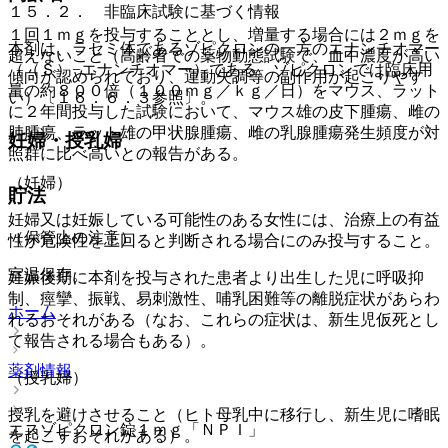
１５．２． 非臨床試験に基づく情報
１回１ｍｇを投与することとし、増量する場合には２ｍｇを
本剤は、ラセミ体であるゾピクロンの一方のエナンチオマー
超えないこと（高齢者での薬物動態試験で、血中濃度が高い
（（Ｓ）−エナンチオマー）である。ゾピクロンでは臨床用
傾向が認められており、運動失調等の副作用が起こりやす
量の約８００倍（１００ｍｇ／ｋｇ／日）をマウス、ラット
い）〔１６．６．３参照〕。
に２年間投与した試験において、マウス雄の皮下腫瘍、雌の
肺腫瘍、ラット雄の甲状腺腫瘍、雌の乳腺腫瘍発生頻度が対
妊婦・授乳婦
照群に比べ高いとの報告がある。
（妊婦）
貯法
妊婦又は妊娠している可能性のある女性には、治療上の有益
（保管上の注意）
性が危険性を上回ると判断される場合にのみ投与すること。
室温保存。
妊娠後期に本剤を投与された患者より出生した児に呼吸抑
制、痙攣、振戦、易刺激性、哺乳困難等の離脱症状があらわ
ホーム
れるおそれがある（なお、これらの症状は、新生児仮死とし
て報告される場合もある）。
薬剤情報
（授乳婦）
授乳を避けさせること（ヒト母乳中に移行し、新生児に嗜眠
エスゾピクロン錠１ｍｇ「ＮＰＩ」
を起こすおそれがある）。