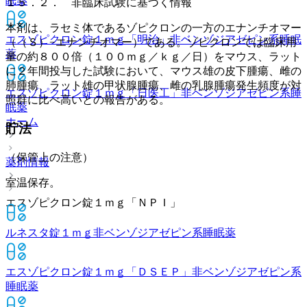
眠薬
１５．２． 非臨床試験に基づく情報
本剤は、ラセミ体であるゾピクロンの一方のエナンチオマー
エスゾピクロン錠１ｍｇ「明治」
非ベンゾジアゼピン系睡眠
（（Ｓ）−エナンチオマー）である。ゾピクロンでは臨床用
薬
量の約８００倍（１００ｍｇ／ｋｇ／日）をマウス、ラット
に２年間投与した試験において、マウス雄の皮下腫瘍、雌の
肺腫瘍、ラット雄の甲状腺腫瘍、雌の乳腺腫瘍発生頻度が対
エスゾピクロン錠１ｍｇ「日医工」
非ベンゾジアゼピン系睡
照群に比べ高いとの報告がある。
眠薬
ホーム
貯法
（保管上の注意）
薬剤情報
室温保存。
エスゾピクロン錠１ｍｇ「ＮＰＩ」
ルネスタ錠１ｍｇ
非ベンゾジアゼピン系睡眠薬
エスゾピクロン錠１ｍｇ「ＤＳＥＰ」
非ベンゾジアゼピン系
睡眠薬