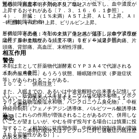
腎機能障害患者：本剤のクリアランスが低下し、血中濃度が
悪心、（頻度不明）消化不良、嘔吐。
上昇するおそれがある〔７．３、１６．６．１参照〕。
４）． 肝臓：（１％未満）ＡＳＴ上昇、ＡＬＴ上昇、Ａｌ
（肝機能障害患者）
−Ｐ上昇、γ−ＧＴＰ上昇、ビリルビン上昇。
肝機能障害患者：本剤のクリアランスが低下し、血中濃度が
５）． その他：（１％未満）倦怠感、湿疹、尿中ブドウ糖
上昇するおそれがある〔７．３、１６．６．２参照〕。
陽性、尿中血陽性、（頻度不明）リビドー減退、筋肉痛、片
頭痛、背部痛、高血圧、末梢性浮腫。
相互作用
警告
本剤は主として肝薬物代謝酵素ＣＹＰ３Ａ４で代謝される
〔１６．４参照〕。
本剤の服用後に、もうろう状態、睡眠随伴症状（夢遊症状
等）があらわれることがある。
１０．２． 併用注意：
また、入眠までの、あるいは中途覚醒時の出来事を記憶して
１）． 筋弛緩薬（スキサメトニウム塩化物水和物、ツボク
いないことがあるので注意すること〔９．１．５、１１．
ラリン塩化物塩酸塩水和物、パンクロニウム臭化物）、中枢
１．６参照〕。
神経抑制剤（フェノチアジン誘導体、バルビツール酸誘導体
等）［これらの作用が増強されることがあるので、併用しな
禁忌
いことが望ましいが、やむを得ず投与する場合には慎重に投
与すること（相加的に抗痙攣作用、中枢神経抑制作用が増強
２．１． 本剤の成分又はゾピクロンに対し過敏症の既往歴
される可能性がある）］。
のある患者。