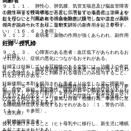
高齢者
９．１．１． 肺性心、肺気腫、気管支喘息及び脳血管障害
の急性期等で呼吸機能が高度に低下している患者：治療上や
１回１ｍｇを投与することとし、増量する場合には２ｍｇを
むを得ないと判断される場合を除き、投与しないこと（炭酸
超えないこと（高齢者での薬物動態試験で、血中濃度が高い
ガスナルコーシスを起こしやすい）〔１１．１．３参照〕。
傾向が認められており、運動失調等の副作用が起こりやす
い）〔１６．６．３参照〕。
９．１．２． 衰弱者：薬物の作用が強くあらわれ、副作用
が発現しやすい。
妊婦・授乳婦
９．１．３． 心障害のある患者：血圧低下があらわれるお
（妊婦）
それがあり、症状の悪化につながるおそれがある。
妊婦又は妊娠している可能性のある女性には、治療上の有益
９．１．４． 脳器質的障害のある患者：作用が強くあらわ
性が危険性を上回ると判断される場合にのみ投与すること。
れるおそれがある。
妊娠後期に本剤を投与された患者より出生した児に呼吸抑
９．１．５． 本剤により睡眠随伴症状として異常行動（夢
制、痙攣、振戦、易刺激性、哺乳困難等の離脱症状があらわ
遊症状として異常行動等）を発現したことがある患者：投与
れるおそれがある（なお、これらの症状は、新生児仮死とし
の中止を検討すること（重篤な自傷・他傷行為、事故等に至
て報告される場合もある）。
る睡眠随伴症状を発現するおそれがある）〔１．警告の項、
１１．１．６参照〕。
（授乳婦）
（腎機能障害患者）
授乳を避けさせること（ヒト母乳中に移行し、新生児に嗜眠
を起こすおそれがある）。