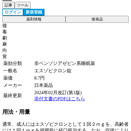
記事
ツール
ログイン
新規登録
薬剤情報
後発品
後
毒
劇
麻
向
覚
薬効分類
非ベンゾジアゼピン系睡眠薬
一般名
エスゾピクロン錠
薬価
8.7
円
メーカー
日本薬品
2024年02月改訂(第1版)
最終更新
添付文書のPDFはこちら
用法・用量
通常、成人にはエスゾピクロンとして１回２ｍｇを、高齢者
には１回１ｍｇを就寝前に経口投与する。なお、症状により