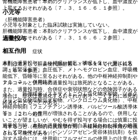
腎機能障害患者：本剤のクリアランスが低下し、血中濃度が
上昇するおそれがある〔７．３、１６．６．１参照〕。
小児等
（肝機能障害患者）
小児等を対象とした臨床試験は実施していない。
肝機能障害患者：本剤のクリアランスが低下し、血中濃度が
上昇するおそれがある〔７．３、１６．６．２参照〕。
過量投与
相互作用
１３．１． 症状
本剤の過量投与により傾眠、錯乱、嗜眠を生じ、更には失
本剤は主として肝薬物代謝酵素ＣＹＰ３Ａ４で代謝される
調、筋緊張低下、血圧低下、メトヘモグロビン血症、呼吸機
〔１６．４参照〕。
能低下、昏睡等に至るおそれがある。他の中枢神経抑制剤や
１０．２． 併用注意：
アルコールと併用時の過量投与は致死的となることがある。
また、過量投与時、合併症や衰弱状態などの危険因子がある
１）． 筋弛緩薬（スキサメトニウム塩化物水和物、ツボク
場合は、症状は重篤化するおそれがあり、ごくまれに致死的
ラリン塩化物塩酸塩水和物、パンクロニウム臭化物）、中枢
経過をたどることがある。
神経抑制剤（フェノチアジン誘導体、バルビツール酸誘導体
等）［これらの作用が増強されることがあるので、併用しな
１３．２． 処置
いことが望ましいが、やむを得ず投与する場合には慎重に投
過量投与時、本剤の過量投与が明白又は疑われた場合の処置
与すること（相加的に抗痙攣作用、中枢神経抑制作用が増強
としてフルマゼニル（ベンゾジアゼピン受容体拮抗剤）を投
される可能性がある）］。
与する場合には、使用前にフルマゼニルの使用上の注意を必