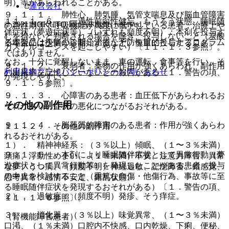
明）等があらわれることがある。
運営会社
９．１．１． 肺性心、肺気腫、気管支喘息及び脳血管障害
１１．１．６． 一過性前向性健忘、もうろう状態、睡眠随
© 2021 HOKUTO Inc. All rights reserved.
の急性期等で呼吸機能が高度に低下している患者：治療上や
伴症状（夢遊症状等）（いずれも頻度不明）：本剤を投与す
むを得ないと判断される場合を除き、投与しないこと（炭酸
※本製品は疾病の診断・治療・予防を目的としたプログラム
る場合には少量から開始するなど、慎重に投与すること。
ガスナルコーシスを起こしやすい）〔１１．１．３参照〕。
ではありません。
なお、十分に覚醒しないまま、車の運転、食事等を行い、そ
９．１．２． 衰弱者：薬物の作用が強くあらわれ、副作用
利用規約
プライバシーポリシー
お問い合わせ
の出来事を記憶していないとの報告がある〔１．警告の項、
が発現しやすい。
９．１．５参照〕。
９．１．３． 心障害のある患者：血圧低下があらわれるお
その他の副作用
それがあり、症状の悪化につながるおそれがある。
９．１．４． 脳器質的障害のある患者：作用が強くあらわ
１１．２． その他の副作用
れるおそれがある。
１）． 精神神経系：（３％以上）傾眠、（１〜３％未満）
９．１．５． 本剤により睡眠随伴症状として異常行動（夢
頭痛、浮動性めまい、（１％未満）不安、注意力障害、異常
遊症状として異常行動等）を発現したことがある患者：投与
な夢、うつ病、（頻度不明）神経過敏、記憶障害、錯感覚、
の中止を検討すること（重篤な自傷・他傷行為、事故等に至
思考異常、感情不安定、錯乱状態。
る睡眠随伴症状を発現するおそれがある）〔１．警告の項、
２）． 過敏症：（頻度不明）発疹、そう痒症。
１１．１．６参照〕。
３）． 消化器：（３％以上）味覚異常、（１〜３％未満）
（腎機能障害患者）
口渇、（１％未満）口腔内不快感、口内乾燥、下痢、便秘、