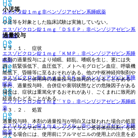
小児等
ルネスタ錠１ｍｇ
非ベンゾジアゼピン系睡眠薬
小児等を対象とした臨床試験は実施していない。
エスゾピクロン錠１ｍｇ「ＤＳＥＰ」
非ベンゾジアゼピン系
過量投与
睡眠薬
１３．１． 症状
エスゾピクロン錠１ｍｇ「ＫＭＰ」
非ベンゾジアゼピン系睡
本剤の過量投与により傾眠、錯乱、嗜眠を生じ、更には失
眠薬
調、筋緊張低下、血圧低下、メトヘモグロビン血症、呼吸機
能低下、昏睡等に至るおそれがある。他の中枢神経抑制剤や
エスゾピクロン錠１ｍｇ「ＴＣＫ」
非ベンゾジアゼピン系睡
アルコールと併用時の過量投与は致死的となることがある。
眠薬
また、過量投与時、合併症や衰弱状態などの危険因子がある
場合は、症状は重篤化するおそれがあり、ごくまれに致死的
経過をたどることがある。
エスゾピクロン錠１ｍｇ「ＹＤ」
非ベンゾジアゼピン系睡眠
薬
１３．２． 処置
過量投与時、本剤の過量投与が明白又は疑われた場合の処置
エスゾピクロン錠１ｍｇ「アメル」
非ベンゾジアゼピン系睡
としてフルマゼニル（ベンゾジアゼピン受容体拮抗剤）を投
眠薬
与する場合には、使用前にフルマゼニルの使用上の注意を必