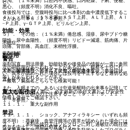
口渇、（１％未満）口腔内不快感、口内乾燥、下痢、便秘、
と。
悪心、（頻度不明）消化不良、嘔吐。
食後投与では、空腹時投与に比べ本剤の血中濃度低下するこ
４）． 肝臓：（１％未満）ＡＳＴ上昇、ＡＬＴ上昇、Ａｌ
とがある〔１６．２．１参照〕。
−Ｐ上昇、γ−ＧＴＰ上昇、ビリルビン上昇。
効能・効果
５）． その他：（１％未満）倦怠感、湿疹、尿中ブドウ糖
陽性、尿中血陽性、（頻度不明）リビドー減退、筋肉痛、片
不眠症。
頭痛、背部痛、高血圧、末梢性浮腫。
薬剤情報
副作用
警告
薬剤写真、用法用量、効能効果や後発品の情報が一度に参照
次の副作用があらわれることがあるので、観察を十分に行
でき、関連情報へ簡単にアクセスができます。
本剤の服用後に、もうろう状態、睡眠随伴症状（夢遊症状
い、異常が認められた場合には投与を中止するなど適切な処
等）があらわれることがある。
置を行うこと。
一般名、製品名どちらでも検索可能！
また、入眠までの、あるいは中途覚醒時の出来事を記憶して
重大な副作用
※ ご使用いただく際に、必ず最新の添付文書および安全性
いないことがあるので注意すること〔９．１．５、１１．
情報も併せてご確認下さい。
１．６参照〕。
１１．１． 重大な副作用
禁忌
１１．１．１． ショック、アナフィラキシー（いずれも頻
度不明）：蕁麻疹、血管浮腫等の異常が認められた場合には
２．１． 本剤の成分又はゾピクロンに対し過敏症の既往歴
投与を中止し、適切な処置を行うこと。
※本製品は疾病の診断・治療・予防を目的としたプログラム