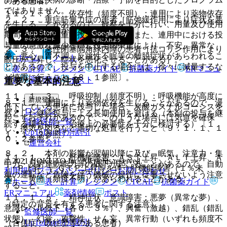
のある患者。
ではありません。
１１．１．２． 依存性（頻度不明）：連用により薬物依存
２．２． 重症筋無力症の患者［筋弛緩作用により症状を悪
を生じることがあるので、観察を十分に行い、用量及び使用
化させるおそれがある］。
期間に注意し慎重に投与すること。また、連用中における投
与量の急激な減少ないし投与の中止により、不安、異常な
２．３． 急性閉塞隅角緑内障の患者［抗コリン作用により
夢、悪心、胃不調、反跳性不眠等の離脱症状があらわれるこ
ホーム
ノート
眼圧が上昇し、症状を悪化させることがある］。
とがあるので、投与を中止する場合には、徐々に減量するな
表・計算
レジメン
CTCAE
抗菌薬ガイド
ERマニュ
ど慎重に行うこと〔８．１参照〕。
アル
薬剤情報
ポスト
重要な基本的注意
１１．１．３． 呼吸抑制（頻度不明）：呼吸機能が高度に
新規登録
８．１． 連用により薬物依存を生じることがあるので、漫
低下している患者に投与した場合、炭酸ガスナルコーシスを
ログイン
然とした継続投与による長期使用を避ける（本剤の投与を継
起こすおそれがあるので、このような場合には気道を確保
監修医師一覧
続する場合には、治療上の必要性を十分に検討する）〔１
し、換気を図るなど適切な処置を行うこと〔９．１．１、１
UpToDate特別割引
１．１．２参照〕。
０．２参照〕。
運営会社
８．２． 本剤の影響が翌朝以降に及び、眠気、注意力・集
１１．１．４． 肝機能障害：ＡＳＴ上昇、ＡＬＴ上昇、Ａ
© 2021 HOKUTO Inc. All rights reserved.
中力・反射運動能力等の低下が起こることがあるので、自動
ｌ−Ｐ上昇、γ−ＧＴＰ上昇等を伴う肝機能障害（１％未
利用規約
プライバシーポリシー
お問い合わせ
車の運転など危険を伴う機械の操作に従事させないよう注意
満）、黄疸（頻度不明）があらわれることがある。
ホーム
表・計算
レジメン
CTCAE
抗菌薬ガイド
すること。
ERマニュアル
薬剤情報
ポスト
１１．１．５． 精神症状、意識障害：悪夢（異常な夢）、
（特定の背景を有する患者に関する注意）
意識レベル低下（各０．３％）、興奮（激越）、錯乱（錯乱
監修医師一覧
状態）、幻覚、攻撃性、せん妄、異常行動（いずれも頻度不
UpToDate特別割引
（合併症・既往歴等のある患者）