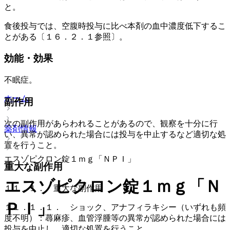
と。
食後投与では、空腹時投与に比べ本剤の血中濃度低下するこ
とがある〔１６．２．１参照〕。
効能・効果
不眠症。
ホーム
副作用
次の副作用があらわれることがあるので、観察を十分に行
薬剤情報
い、異常が認められた場合には投与を中止するなど適切な処
置を行うこと。
エスゾピクロン錠１ｍｇ「ＮＰＩ」
重大な副作用
エスゾピクロン錠１ｍｇ「Ｎ
１１．１． 重大な副作用
ＰＩ」
１１．１．１． ショック、アナフィラキシー（いずれも頻
度不明）：蕁麻疹、血管浮腫等の異常が認められた場合には
投与を中止し、適切な処置を行うこと。