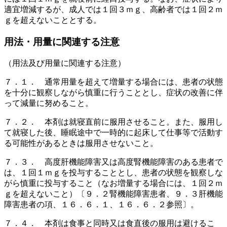
適宜増減するが、成人では１回３ｍｇ、高齢者では１回２ｍ
ｇを超えないこととする。
用法・用量に関連する注意
（用法及び用量に関連する注意）
７．１． 通常用量を超えて増量する場合には、患者の状態
を十分に観察しながら慎重に行うこととし、症状の改善に伴
って減量に努めること。
７．２． 本剤は就寝直前に服用させること。また、服用し
て就寝した後、睡眠途中で一時的に起床して仕事等で活動す
る可能性があるときは服用させないこと。
７．３． 高度肝機能障害又は高度腎機能障害のある患者で
は、１回１ｍｇを投与することとし、患者の状態を観察しな
がら慎重に投与すること（なお増量する場合には、１回２ｍ
ｇを超えないこと）〔９．２腎機能障害患者、９．３肝機能
障害患者の項、１６．６．１、１６．６．２参照〕。
７．４． 本剤は食事と同時又は食直後の服用は避けるこ