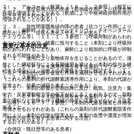
２）． アルコール（飲酒）〔１６．７．２参照〕［相互に
２．２． 重症筋無力症の患者［筋弛緩作用により症状を悪
作用を増強することがある（飲酒により中枢神経抑制作用が
化させるおそれがある］。
増強されることがある）］。
２．３． 急性閉塞隅角緑内障の患者［抗コリン作用により
３）． 麻酔時（チアミラールナトリウム、チオペンタール
眼圧が上昇し、症状を悪化させることがある］。
ナトリウム等）〔１１．１．３参照〕［呼吸抑制があらわれ
ることがあるので、慎重に投与すること（本剤により呼吸抑
重要な基本的注意
制があらわれることがあり、麻酔により相加的に呼吸が抑制
される可能性がある）］。
８．１． 連用により薬物依存を生じることがあるので、漫
然とした継続投与による長期使用を避ける（本剤の投与を継
４）． ＣＹＰ３Ａ４誘導作用を有する薬剤（リファンピシ
続する場合には、治療上の必要性を十分に検討する）〔１
ン等）［本剤の代謝を促進し作用を減弱させるおそれがある
１．１．２参照〕。
（これらの薬剤の肝代謝酵素誘導作用により、本剤の代謝が
促進され、効果の減弱を来すことがある）］。
８．２． 本剤の影響が翌朝以降に及び、眠気、注意力・集
中力・反射運動能力等の低下が起こることがあるので、自動
５）． ＣＹＰ３Ａ４阻害作用を有する薬剤（イトラコナゾ
車の運転など危険を伴う機械の操作に従事させないよう注意
ール等）〔１６．７．１参照〕［本剤の代謝を阻害し作用を
すること。
増強させるおそれがある（これらの薬剤の肝代謝酵素阻害作
用により、本剤の代謝が阻害され、本剤の血漿中濃度が増加
（特定の背景を有する患者に関する注意）
するおそれがある）］。
（合併症・既往歴等のある患者）