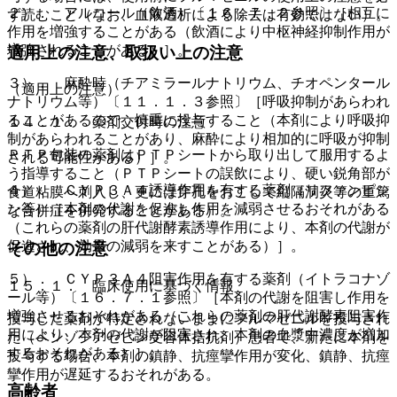
２）． アルコール（飲酒）〔１６．７．２参照〕［相互に
ず読むこと（なお、血液透析による除去は有効ではない）。
作用を増強することがある（飲酒により中枢神経抑制作用が
増強されることがある）］。
適用上の注意、取扱い上の注意
３）． 麻酔時（チアミラールナトリウム、チオペンタール
（適用上の注意）
ナトリウム等）〔１１．１．３参照〕［呼吸抑制があらわれ
ることがあるので、慎重に投与すること（本剤により呼吸抑
１４．１． 薬剤交付時の注意
制があらわれることがあり、麻酔により相加的に呼吸が抑制
ＰＴＰ包装の薬剤はＰＴＰシートから取り出して服用するよ
される可能性がある）］。
う指導すること（ＰＴＰシートの誤飲により、硬い鋭角部が
４）． ＣＹＰ３Ａ４誘導作用を有する薬剤（リファンピシ
食道粘膜へ刺入し、更には穿孔をおこして縦隔洞炎等の重篤
ン等）［本剤の代謝を促進し作用を減弱させるおそれがある
な合併症を併発することがある）。
（これらの薬剤の肝代謝酵素誘導作用により、本剤の代謝が
促進され、効果の減弱を来すことがある）］。
その他の注意
５）． ＣＹＰ３Ａ４阻害作用を有する薬剤（イトラコナゾ
１５．１． 臨床使用に基づく情報
ール等）〔１６．７．１参照〕［本剤の代謝を阻害し作用を
増強させるおそれがある（これらの薬剤の肝代謝酵素阻害作
投与した薬剤が特定されないままにフルマゼニルを投与され
用により、本剤の代謝が阻害され、本剤の血漿中濃度が増加
た（ベンゾジアゼピン受容体拮抗剤）患者で、新たに本剤を
するおそれがある）］。
投与する場合、本剤の鎮静、抗痙攣作用が変化、鎮静、抗痙
攣作用が遅延するおそれがある。
高齢者