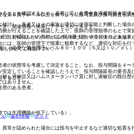
いることを確認するため、必要に応じ血漿中血液凝固第８因子
要な第８因子レベル以上を保つように投与量及び投与頻度を調
に検討し、患者又はその家族が適切に使用可能と判断した場合
でき、関連情報へ簡単にアクセスができます。
治療が行えることを確認した上で、医師の管理指導のもとで実
−６０（％又はＩＵ／ｄＬ）、投与量１５−３０（ＩＵ／ｋｇ）
自己注射後何らかの異常が認められた場合や注射後の止血効果
合には、医師の管理下で慎重に観察するなど、適切な対応を行
術）：必要な第８因子レベル８０−１００（％又はＩＵ／ｄＬ）
報も併せてご確認下さい。
患者の状態等を考慮して決定すること。なお、投与間隔を４〜
が安定していることを確認したうえで、投与間隔延長の要否及
に対し過敏症又はハムスタータンパク質に対し過敏症の既往歴
討すること。
ではありません。
往歴のある患者。
者では生理機能が低下している）。
アル
薬剤情報
ポスト
、異常が認められた場合には投与を中止するなど適切な処置を