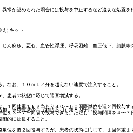
、異常が認められた場合には投与を中止するなど適切な処置を
え) キット
：じん麻疹、悪心、血管性浮腫、呼吸困難、血圧低下、頻脈等
る。なお、１０ｍＬ／分を超えない速度で注入すること。
が、患者の状態に応じて適宜増減する。
は、１回体重１ｋｇ当たり４０〜５０国際単位を週２回投与す
増加、単球数減少、（頻度不明）第８因子抑制。
単位を３〜７日間隔で投与できる。ただし、投与間隔を４〜７
段階的に延長すること。
際単位を週２回投与するが、患者の状態に応じて、１回体重１