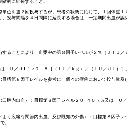
段階的に延長すること。
際単位を週２回投与するが、患者の状態に応じて、１回体重１
し、投与間隔を４日間隔に延長する場合は、一定期間出血が認
与することにより、血漿中の第８因子レベルが２％（２ＩＵ／
又はＩＵ／ｄＬ］×０．５［（ＩＵ／ｋｇ）／（ＩＵ／ｄＬ）］
の目標第８因子レベルを参考に、個々の症例において投与量及
の口腔内出血）：目標第８因子レベル２０−４０（％又はＩＵ／
／より広範な関節内出血、及び既知の外傷）：目標第８因子レベ
まで。