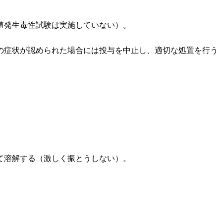
殖発生毒性試験は実施していない）。
の症状が認められた場合には投与を中止し、適切な処置を行う
て溶解する（激しく振とうしない）。