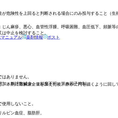
性が危険性を上回ると判断される場合にのみ投与すること（生
：じん麻疹、悪心、血管性浮腫、呼吸困難、血圧低下、頻脈等
又は中止を検討すること。
Rマニュアル
薬剤情報
ポスト
ではありません。
増加、単球数減少、（頻度不明）第８因子抑制。
と。本剤に溶解液全量を加えた後、静かに円を描くように回し
で使用しないこと。
リルビン血症、脂肪肝。