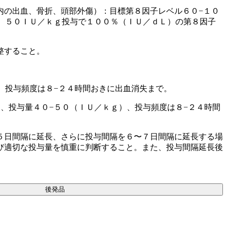
内の出血、骨折、頭部外傷）：目標第８因子レベル６０−１０
、５０ＩＵ／ｋｇ投与で１００％（ＩＵ／ｄＬ）の第８因子
整すること。
、投与頻度は８−２４時間おきに出血消失まで。
、投与量４０−５０（ＩＵ／ｋｇ）、投与頻度は８−２４時間
５日間隔に延長、さらに投与間隔を６〜７日間隔に延長する場
び適切な投与量を慎重に判断すること。また、投与間隔延長後
後発品