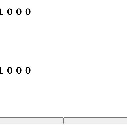
１０００
１０００