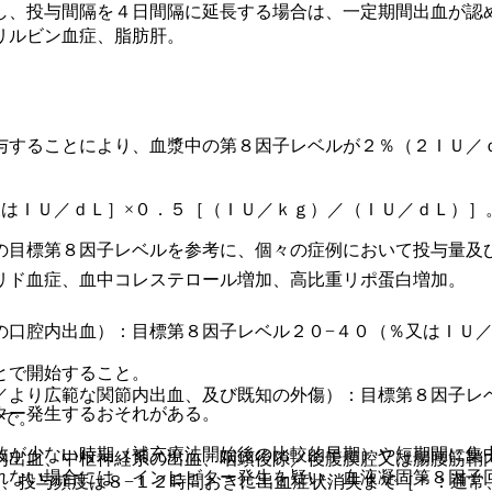
し、投与間隔を４日間隔に延長する場合は、一定期間出血が認
リルビン血症、脂肪肝。
与することにより、血漿中の第８因子レベルが２％（２ＩＵ／
又はＩＵ／ｄＬ］×０．５［（ＩＵ／ｋｇ）／（ＩＵ／ｄＬ）］
の目標第８因子レベルを参考に、個々の症例において投与量及
リド血症、血中コレステロール増加、高比重リポ蛋白増加。
の口腔内出血）：目標第８因子レベル２０−４０（％又はＩＵ／
とで開始すること。
／より広範な関節内出血、及び既知の外傷）：目標第８因子レベ
ター発生するおそれがある。
まで。
数が少ない時期（補充療法開始後の比較的早期）や短期間に集
内出血、中枢神経系の出血、咽頭後隙／後腹膜腔又は腸腰筋鞘
れない場合には、インヒビター発生を疑い、血液凝固第８因子
）、投与頻度は８−１２時間おきに出血症状消失まで［＊：通常