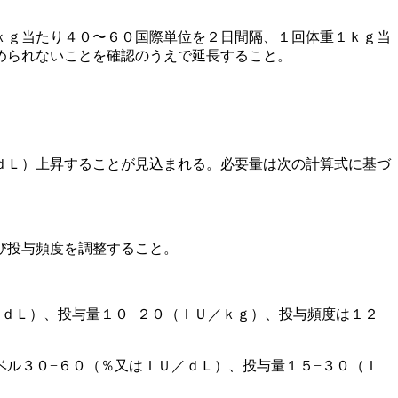
ｋｇ当たり４０〜６０国際単位を２日間隔、１回体重１ｋｇ当
められないことを確認のうえで延長すること。
ｄＬ）上昇することが見込まれる。必要量は次の計算式に基づ
。
び投与頻度を調整すること。
ｄＬ）、投与量１０−２０（ＩＵ／ｋｇ）、投与頻度は１２
ル３０−６０（％又はＩＵ／ｄＬ）、投与量１５−３０（Ｉ