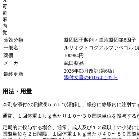
毒
劇
麻
向
覚
薬効分類
凝固因子製剤 > 血液凝固第8因子
一般名
ルリオクトコグアルファペゴル (
薬価
100984
円
メーカー
武田薬品
2026年03月改訂(第6版)
最終更新
添付文書のPDFはこちら
用法・用量
本剤を添付の溶解液５ｍＬで溶解し、緩徐に静脈内に注射す
通常、１回体重１ｋｇ当たり１０〜３０国際単位を投与する
定期的に投与する場合、通常、成人及び１２歳以上の小児に
国際単位を２日間隔、１回体重１ｋｇ当たり４０〜８０国際