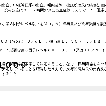
内出血、中枢神経系の出血、咽頭後隙／後腹膜腔又は腸腰筋鞘
）、投与頻度は８−１２時間おきに出血症状消失まで［＊：通常
要な第８因子レベル以上を保つように投与量及び投与頻度を調
−６０（％又はＩＵ／ｄＬ）、投与量１５−３０（ＩＵ／ｋｇ）
術）：必要な第８因子レベル８０−１００（％又はＩＵ／ｄＬ）
１０００
患者の状態等を考慮して決定すること。なお、投与間隔を４〜
が安定していることを確認したうえで、投与間隔延長の要否及
討すること。