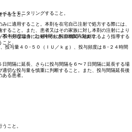
レベルをモニタリングすること。
整すること。
のみに適用すること。本剤を在宅自己注射で処方する際には、
施すること。また、患者又はその家族に対し本剤の注射により
、投与頻度は８−２４時間おきに出血消失まで。
が不十分な場合には速やかに医療機関へ連絡するよう指導する
うこと。
、投与量４０−５０（ＩＵ／ｋｇ）、投与頻度は８−２４時間
５日間隔に延長、さらに投与間隔を６〜７日間隔に延長する場
び適切な投与量を慎重に判断すること。また、投与間隔延長後
のある患者。
行うこと。