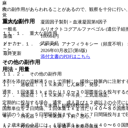
麻
向
次の副作用があらわれることがあるので、観察を十分に行い
覚
重大な副作用
薬効分類
凝固因子製剤 > 血液凝固第8因子
一般名
ルリオクトコグアルファペゴル (遺伝子組換
１１．１． 重大な副作用
薬価
100984
円
メーカー
武田薬品
１１．１．１． ショック、アナフィラキシー（頻度不明）
こと。
2026年03月改訂(第6版)
最終更新
添付文書のPDFはこちら
その他の副作用
用法・用量
１１．２． その他の副作用
本剤を添付の溶解液５ｍＬで溶解し、緩徐に静脈内に注射す
１）． 過敏症：（１％未満）じん麻疹、発疹。
通常、１回体重１ｋｇ当たり１０〜３０国際単位を投与する
２）． 感染症：（１％未満）中耳炎、上気道感染。
定期的に投与する場合、通常、成人及び１２歳以上の小児に
３）． 血液：（１％未満）好酸球数増加、ヘマトクリット
国際単位を２日間隔、１回体重１ｋｇ当たり４０〜８０国際
確認のうえで、５日間隔投与まで、さらに７日間隔投与まで
４）． 消化器：（１％未満）下痢、悪心。
１２歳未満の小児には、１回体重１ｋｇ当たり４０〜６０国
５）． 投与部位：（１％未満）注射部位疼痛。