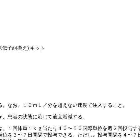
遺伝子組換え) キット
る。なお、１０ｍＬ／分を超えない速度で注入すること。
が、患者の状態に応じて適宜増減する。
は、１回体重１ｋｇ当たり４０〜５０国際単位を週２回投与す
単位を３〜７日間隔で投与できる。ただし、投与間隔を４〜７