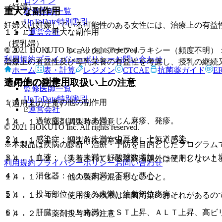
ログイン
（妊婦）
重大な副作用
監修医師一覧
UpToDate特別割引
妊婦又は妊娠している可能性のある女性には、治療上の有益
運営会社
１１．１． 重大な副作用
（授乳婦）
© 2021 HOKUTO Inc. All rights reserved.
１１．１．１． ショック、アナフィラキシー（頻度不明）
利用規約
プライバシーポリシー
お問い合わせ
こと。
治療上の有益性及び母乳栄養の有益性を考慮し、授乳の継続
ホーム
表・計算
レジメン
CTCAE
抗菌薬ガイド
E
その他の副作用
適用上の注意、取扱い上の注意
監修医師一覧
UpToDate特別割引
１１．２． その他の副作用
（適用上の注意）
運営会社
１）． 過敏症：（１％未満）じん麻疹、発疹。
１４．１． 薬剤調製時の注意
© 2021 HOKUTO Inc. All rights reserved.
２）． 感染症：（１％未満）中耳炎、上気道感染。
１４．１．１． 調製前に、室温に戻しておくこと。
※本製品は疾病の診断・治療・予防を目的としたプログラム
３）． 血液：（１％未満）好酸球数増加、ヘマトクリット
１４．１．２． 装着されている溶解液以外は使用しないこ
利用規約
プライバシーポリシー
お問い合わせ
４）． 消化器：（１％未満）下痢、悪心。
１４．１．３． 他の製剤と混合しないこと。
５）． 投与部位：（１％未満）注射部位疼痛。
１４．１．４． 使用後の残液は細菌汚染のおそれがあるの
６）． 肝臓：（１％未満）ＡＳＴ上昇、ＡＬＴ上昇、高ビ
１４．２． 薬剤投与時の注意