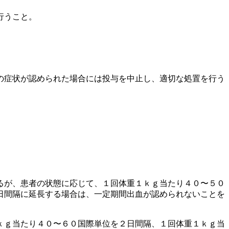
行うこと。
の症状が認められた場合には投与を中止し、適切な処置を行う
るが、患者の状態に応じて、１回体重１ｋｇ当たり４０〜５０
日間隔に延長する場合は、一定期間出血が認められないことを
ｋｇ当たり４０〜６０国際単位を２日間隔、１回体重１ｋｇ当