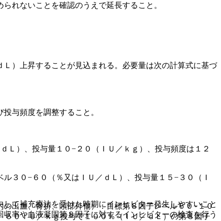
められないことを確認のうえで延長すること。
ｄＬ）上昇することが見込まれる。必要量は次の計算式に基づ
。
び投与頻度を調整すること。
ｄＬ）、投与量１０−２０（ＩＵ／ｋｇ）、投与頻度は１２
ル３０−６０（％又はＩＵ／ｄＬ）、投与量１５−３０（Ｉ
中して補充療法を受けた時期にインヒビター発生しやすいこと
内の出血、骨折、頭部外傷）：目標第８因子レベル６０−１０
回収率や血液凝固第８因子に対するインヒビターの検査を行う
、５０ＩＵ／ｋｇ投与で１００％（ＩＵ／ｄＬ）の第８因子