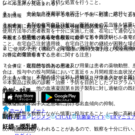
など注意深く対応し、適切な処置を行うこと。
レベル上昇が見込まれる］。
８．３． 十分な血液凝固第８因子レベルに到達・維持して
７．３． 周術期に使用する場合は、手術・処置に応じて必
薬剤情報
８．４． 本剤の在宅自己注射は、医師がその妥当性を慎重
［周術期における投与量及び投与頻度の目安］
薬剤写真、用法用量、効能効果や後発品の情報が一度に参照
使用方法等の患者教育を十分に実施した後、在宅にて適切な
１）． 小手術（抜歯を含む）：必要な第８因子レベル３０
発現する可能性のある副作用等についても十分説明し、在宅
一般名、製品名どちらでも検索可能！
こと。在宅自己注射適用後、在宅自己注射の継続が困難な場
２）． 大手術（頭蓋内、腹腔内、胸腔内の手術、関節置換
※ ご使用いただく際に、必ず最新の添付文書および安全性情
おきに創傷治癒まで。
（特定の背景を有する患者に関する注意）
７．４． 定期的な投与の用法及び用量は患者の薬物動態、
（合併症・既往歴等のある患者）
合は、投与中の投与間隔において直近６ヵ月間程度出血状況
９．１．１． 本剤の成分に対し過敏症、マウスタンパク質
に出血が増加した場合は、速やかに用法及び用量の変更を検
※本製品は疾病の診断・治療・予防を目的としたプログラム
９．１．２． 他の血液凝固第８因子製剤に対し過敏症の既
効能・効果
高齢者
血液凝固第８因子欠乏患者における出血傾向の抑制。
ホーム
ノート
患者の状態を観察しながら慎重に投与すること（一般に高齢
副作用
表・計算
レジメン
CTCAE
抗菌薬ガイド
ERマニュ
妊婦・授乳婦
次の副作用があらわれることがあるので、観察を十分に行い
新規登録