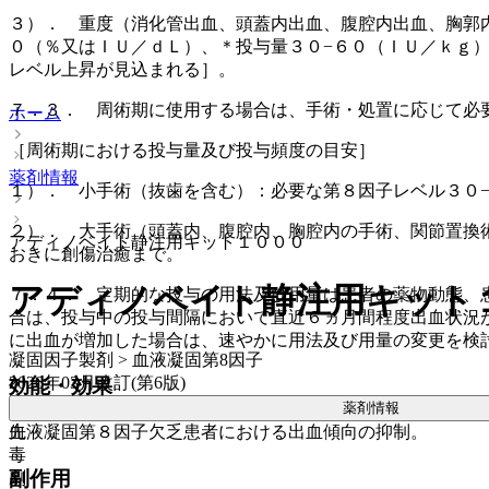
３）． 重度（消化管出血、頭蓋内出血、腹腔内出血、胸郭
０（％又はＩＵ／ｄＬ）、＊投与量３０−６０（ＩＵ／ｋｇ
レベル上昇が見込まれる］。
７．３． 周術期に使用する場合は、手術・処置に応じて必
ホーム
［周術期における投与量及び投与頻度の目安］
薬剤情報
１）． 小手術（抜歯を含む）：必要な第８因子レベル３０
２）． 大手術（頭蓋内、腹腔内、胸腔内の手術、関節置換
アディノベイト静注用キット１０００
おきに創傷治癒まで。
アディノベイト静注用キット
７．４． 定期的な投与の用法及び用量は患者の薬物動態、
合は、投与中の投与間隔において直近６ヵ月間程度出血状況
に出血が増加した場合は、速やかに用法及び用量の変更を検
凝固因子製剤 > 血液凝固第8因子
2026年03月改訂(第6版)
効能・効果
薬剤情報
先
血液凝固第８因子欠乏患者における出血傾向の抑制。
毒
副作用
劇