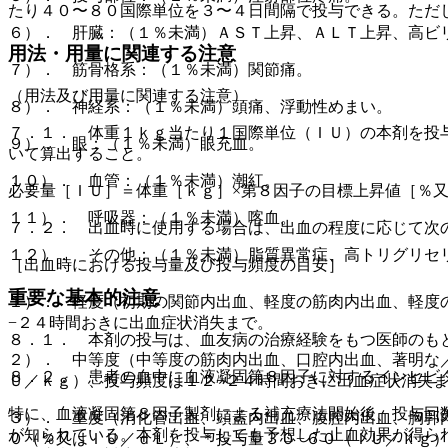
たり４０〜８０国際単位を３〜４日間隔で投与できる。ただ
６）． 肝臓：（１％未満）ＡＳＴ上昇、ＡＬＴ上昇、高ビ
用法・用量に関連する注意
７）． 筋骨格系：（１％未満）関節痛。
（用法及び用量に関連する注意）
８）． 神経系：（１％未満）頭痛、浮動性めまい。
７．１． 体重１ｋｇ当たり１国際単位（ＩＵ）の本剤を投
９）． 眼：（１％未満）眼充血。
いて算出すること。
１０）． 血管：（１％未満）潮紅。
必要量［ＩＵ］＝体重［ｋｇ］×第８因子の目標上昇値［％
１１）． 呼吸器：（１％未満）喀血。
７．２． 出血時に使用する場合は、出血の程度に応じて次
１２）． その他：（１％未満）脂質異常症、高トリグリセ
［出血時における投与量及び投与頻度の目安］
重要な基本的注意
１）． 軽度（初期の関節内出血、軽度の筋肉内出血、軽度
−２４時間おきに出血症状消失まで。
８．１． 本剤の投与は、血友病の治療経験をもつ医師のも
２）． 中等度（中等度の筋肉内出血、口腔内出血、著明な
８．２． 患者の血中に血液凝固第８因子に対するインヒビ
Ｕ／ｋｇ）、投与頻度は１２−２４時間おきに出血症状消失
特に、血液凝固第８因子製剤による補充療法開始後、投与回
３）． 重度（消化管出血、頭蓋内出血、腹腔内出血、胸郭
が知られている。本剤を投与しても予想した止血効果が得ら
０（％又はＩＵ／ｄＬ）、＊投与量３０−６０（ＩＵ／ｋｇ