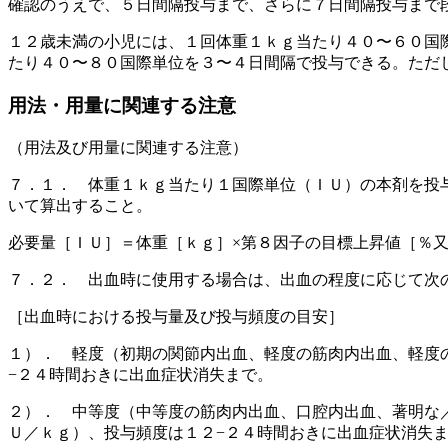
確認のうえで、５日間隔投与まで、さらに７日間隔投与まで
１２歳未満の小児には、１回体重１ｋｇ当たり４０〜６０国
たり４０〜８０国際単位を３〜４日間隔で投与できる。ただ
用法・用量に関連する注意
（用法及び用量に関連する注意）
７．１． 体重１ｋｇ当たり１国際単位（ＩＵ）の本剤を投
いて算出すること。
必要量［ＩＵ］＝体重［ｋｇ］×第８因子の目標上昇値［％
７．２． 出血時に使用する場合は、出血の程度に応じて次
［出血時における投与量及び投与頻度の目安］
１）． 軽度（初期の関節内出血、軽度の筋肉内出血、軽度
−２４時間おきに出血症状消失まで。
２）． 中等度（中等度の筋肉内出血、口腔内出血、著明な
Ｕ／ｋｇ）、投与頻度は１２−２４時間おきに出血症状消失