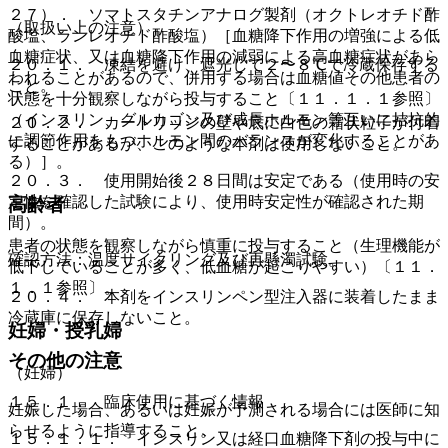
２７）． ソマトスタチンアナログ製剤（オクトレオチド酢
（取扱い上の注意）
酸塩、ランレオチド酢酸塩）［血糖降下作用の増強による低
血糖症状、又は血糖降下作用の減弱による高血糖症状があら
２０．１． 凍結を避け、遮光して２〜８℃で冷蔵保存する
われることがあるので、併用する場合は血糖値その他患者の
こと。
状態を十分観察しながら投与すること〔１１．１．１参照〕
（インスリン、グルカゴン及び成長ホルモン等互いに拮抗的
２０．２． カートリッジの壁や底に白色の霜状粒子が付着
に調節作用をもつホルモン間のバランスが変化することがあ
することがあるが、このような本剤は使用しないこと。
る）］。
２０．３． 使用開始後２８日間は安定である（使用時の安
定性を確認した試験により、使用時安定性が確認された期
高齢者
間）。
患者の状態を観察しながら慎重に投与すること（生理機能が
確認方法：温度サイクリング及び再懸濁試験。
低下していることが多く、低血糖が起こりやすい）〔１１．
１．１参照〕。
２０．４． 本剤をインスリンペン型注入器に装着したまま
冷蔵庫に保存しないこと。
妊婦・授乳婦
その他の注意
（妊婦）
１５．１． 臨床使用に基づく情報
妊娠した場合、あるいは妊娠が予測される場合には医師に知
らせるように指導すること。
１５．１．１． インスリン又は経口血糖降下剤の投与中に