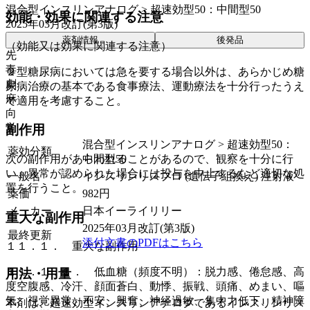
混合型インスリンアナログ > 超速効型50：中間型50
効能・効果に関連する注意
2025年03月改訂(第3版)
薬剤情報
後発品
（効能又は効果に関連する注意）
先
毒
２型糖尿病においては急を要する場合以外は、あらかじめ糖
劇
尿病治療の基本である食事療法、運動療法を十分行ったうえ
麻
で適用を考慮すること。
向
覚
副作用
混合型インスリンアナログ > 超速効型50：
薬効分類
中間型50
次の副作用があらわれることがあるので、観察を十分に行
い、異常が認められた場合には投与を中止するなど適切な処
一般名
インスリンリスプロ (遺伝子組換え) 注射液
置を行うこと。
薬価
982
円
メーカー
日本イーライリリー
重大な副作用
2025年03月改訂(第3版)
最終更新
添付文書のPDFはこちら
１１．１． 重大な副作用
１１．１．１． 低血糖（頻度不明）：脱力感、倦怠感、高
用法・用量
度空腹感、冷汗、顔面蒼白、動悸、振戦、頭痛、めまい、嘔
気、視覚異常、不安、興奮、神経過敏、集中力低下、精神障
本剤は、超速効型インスリンアナログであるインスリンリス