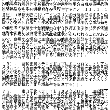
の他患者の状態を十分観察しながら投与すること（代謝され
があらわれることがあるので、併用する場合は血糖値その他
て糖になるため、血糖値が上昇する）］。
患者の状態を十分観察しながら投与すること〔１１．１．１
参照〕（動物実験においてインスリンの分泌を促進するとの
２３）． イソニアジド［血糖降下作用の減弱による高血糖
報告があり、血糖降下作用が増強される可能性がある）］。
症状があらわれることがあるので、併用する場合は血糖値そ
の他患者の状態を十分観察しながら投与すること（炭水化物
１２）． チアジド系利尿剤（トリクロルメチアジド）［血
代謝を阻害し、血糖値を上昇させる）］。
糖降下作用の減弱による高血糖症状があらわれることがある
ので、併用する場合は血糖値その他患者の状態を十分観察し
２４）． ダナゾール［血糖降下作用の減弱による高血糖症
ながら投与すること（カリウム喪失が関与すると考えられて
状があらわれることがあるので、併用する場合は血糖値その
おり、カリウム欠乏時には、血糖上昇反応に対するβ細胞の
他患者の状態を十分観察しながら投与すること（抗インスリ
インスリン分泌能が低下する可能性がある）］。
ン作用を有する）］。
１３）． 副腎皮質ステロイド（プレドニゾロン、トリアム
２５）． フェニトイン［血糖降下作用の減弱による高血糖
シノロン）［血糖降下作用の減弱による高血糖症状があらわ
症状があらわれることがあるので、併用する場合は血糖値そ
れることがあるので、併用する場合は血糖値その他患者の状
の他患者の状態を十分観察しながら投与すること（インスリ
態を十分観察しながら投与すること（末梢組織でインスリン
ン分泌抑制作用を有する）］。
の作用に拮抗し、また糖新生を促進する）］。
２６）． 蛋白同化ステロイド（メスタノロン）［血糖降下
１４）． ＡＣＴＨ（テトラコサクチド酢酸塩）［血糖降下
作用の増強による低血糖症状、又は血糖降下作用の減弱によ
作用の減弱による高血糖症状があらわれることがあるので、
る高血糖症状があらわれることがあるので、併用する場合は
併用する場合は血糖値その他患者の状態を十分観察しながら
血糖値その他患者の状態を十分観察しながら投与すること
投与すること（糖質コルチコイドの産生を促し、血糖上昇作