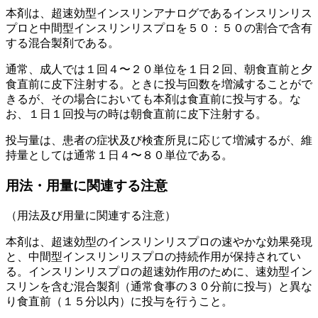
本剤は、超速効型インスリンアナログであるインスリンリス
プロと中間型インスリンリスプロを５０：５０の割合で含有
する混合製剤である。
通常、成人では１回４〜２０単位を１日２回、朝食直前と夕
食直前に皮下注射する。ときに投与回数を増減することがで
きるが、その場合においても本剤は食直前に投与する。な
お、１日１回投与の時は朝食直前に皮下注射する。
投与量は、患者の症状及び検査所見に応じて増減するが、維
持量としては通常１日４〜８０単位である。
用法・用量に関連する注意
（用法及び用量に関連する注意）
本剤は、超速効型のインスリンリスプロの速やかな効果発現
と、中間型インスリンリスプロの持続作用が保持されてい
る。インスリンリスプロの超速効作用のために、速効型イン
スリンを含む混合製剤（通常食事の３０分前に投与）と異な
り食直前（１５分以内）に投与を行うこと。