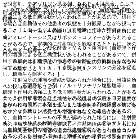
ゼ阻害剤、チアゾリジン系薬剤、ＤＰＰ−４阻害薬、ＧＬＰ
８．６． 本剤と他のインスリン製剤を取り違えないよう、
−１受容体作動薬、ＳＧＬＴ２阻害剤等）［血糖降下作用の
毎回注射する前に本剤のラベル等を確認するよう患者に十分
増強による低血糖症状があらわれることがあるので、併用す
指導すること。
る場合は血糖値その他患者の状態を十分観察しながら投与す
ること〔１１．１．１参照〕（血糖降下作用が増強され
８．７． 同一箇所への繰り返し投与により、注射箇所に皮
る）］。
膚アミロイドーシス又はリポジストロフィーがあらわれるこ
とがあるので、定期的に注射箇所を観察するとともに、次の
２）． モノアミン酸化酵素＜ＭＡＯ＞阻害剤［血糖降下作
点を患者に指導すること。
用の増強による低血糖症状があらわれることがあるので、併
用する場合は血糖値その他患者の状態を十分観察しながら投
・ 本剤の注射箇所は、少なくとも前回の注射箇所から２〜
与すること〔１１．１．１参照〕（インスリンの分泌を促進
３ｃｍ離すこと〔１４．１．３参照〕。
し、糖新生を阻害する）］。
・ 注射箇所の腫瘤や硬結が認められた場合には、当該箇所
３）． 三環系抗うつ剤（ノルトリプチリン塩酸塩等）［血
への投与を避けること。
糖降下作用の増強による低血糖症状があらわれることがある
８．８． 皮膚アミロイドーシス又はリポジストロフィーが
ので、併用する場合は血糖値その他患者の状態を十分観察し
あらわれた箇所に本剤を投与した場合、本剤の吸収が妨げら
ながら投与すること〔１１．１．１参照〕（機序は不明であ
れ十分な血糖コントロールが得られなくなることがあるの
るが、インスリン感受性を増強するなどの報告がある）］。
で、血糖コントロールの不良が認められた場合には、注射箇
４）． サリチル酸誘導体（アスピリン、エテンザミド）
所の腫瘤や硬結の有無を確認し、注射箇所の変更とともに投
［血糖降下作用の増強による低血糖症状があらわれることが
与量の調整を行うなどの適切な処置を行うこと（血糖コント
あるので、併用する場合は血糖値その他患者の状態を十分観
ロールの不良に伴い、過度に増量されたインスリン製剤が正