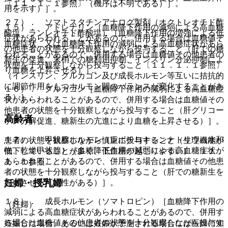
〔１１．１．１参照〕（機序は不明である）］。
用を示す）］。
２７）． ソマトスタチンアナログ製剤（オクトレオチド酢
１５）． アドレナリン［血糖降下作用の減弱による高血糖
酸塩、ランレオチド酢酸塩）［血糖降下作用の増強による低
症状があらわれることがあるので、併用する場合は血糖値そ
血糖症状、又は血糖降下作用の減弱による高血糖症状があら
の他患者の状態を十分観察しながら投与すること（肝での糖
われることがあるので、併用する場合は血糖値その他患者の
新生の促進、末梢での糖利用抑制、インスリン分泌抑制によ
状態を十分観察しながら投与すること〔１１．１．１参照〕
り血糖を上昇させる）］。
（インスリン、グルカゴン及び成長ホルモン等互いに拮抗的
に調節作用をもつホルモン間のバランスが変化することがあ
１６）． グルカゴン［血糖降下作用の減弱による高血糖症
る）］。
状があらわれることがあるので、併用する場合は血糖値その
他患者の状態を十分観察しながら投与すること（肝グリコー
高齢者
ゲン分解促進、糖新生の亢進により血糖を上昇させる）］。
１７）． 甲状腺ホルモン（レボチロキシンナトリウム水和
患者の状態を観察しながら慎重に投与すること（生理機能が
物、乾燥甲状腺）［血糖降下作用の減弱による高血糖症状が
低下していることが多く、低血糖が起こりやすい）〔１１．
あらわれることがあるので、併用する場合は血糖値その他患
１．１参照〕。
者の状態を十分観察しながら投与すること（肝での糖新生を
妊婦・授乳婦
亢進させる可能性がある）］。
１８）． 成長ホルモン（ソマトロピン）［血糖降下作用の
（妊婦）
減弱による高血糖症状があらわれることがあるので、併用す
る場合は血糖値その他患者の状態を十分観察しながら投与す
妊娠した場合、あるいは妊娠が予測される場合には医師に知