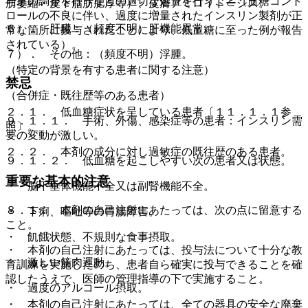
与量の調整を行うなどの適切な処置を行うこと（血糖コント
肪萎縮・皮下脂肪肥厚等）、皮膚アミロイドーシス。
ロールの不良に伴い、過度に増量されたインスリン製剤が正
６）． 肝臓：（頻度不明）肝機能異常。
常な箇所に投与されたことにより、低血糖に至った例が報告
されている）。
７）． その他：（頻度不明）浮腫。
（特定の背景を有する患者に関する注意）
禁忌
（合併症・既往歴等のある患者）
２．１． 低血糖症状を呈している患者〔１１．１．１参
９．１．１． 手術、外傷、感染症等の患者：インスリン需
照〕。
要の変動が激しい。
２．２． 本剤の成分に対し過敏症の既往歴のある患者。
９．１．２． 低血糖を起こしやすい次の患者又は状態。
重要な基本的注意
・ 脳下垂体機能不全又は副腎機能不全。
８．１． 本剤の自己注射にあたっては、次の点に留意する
・ 下痢、嘔吐等の胃腸障害。
こと。
・ 飢餓状態、不規則な食事摂取。
・ 本剤の自己注射にあたっては、投与法について十分な教
・ 激しい筋肉運動。
育訓練を実施したのち、患者自ら確実に投与できることを確
認したうえで、医師の管理指導の下で実施すること。
・ 過度のアルコール摂取。
・ 本剤の自己注射にあたっては、全ての器具の安全な廃棄