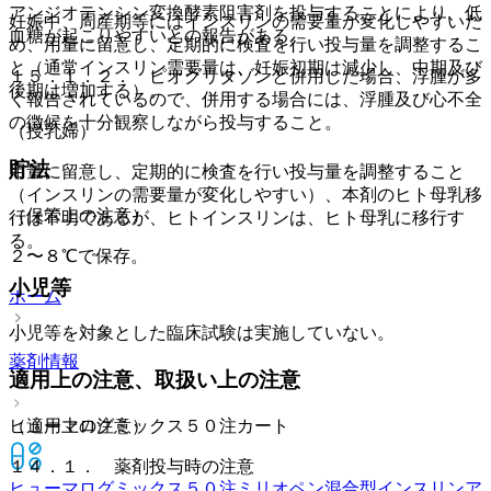
アンジオテンシン変換酵素阻害剤を投与することにより、低
妊娠中、周産期等にはインスリンの需要量が変化しやすいた
血糖が起こりやすいとの報告がある。
め、用量に留意し、定期的に検査を行い投与量を調整するこ
と（通常インスリン需要量は、妊娠初期は減少し、中期及び
１５．１．２． ピオグリタゾンと併用した場合、浮腫が多
後期は増加する）。
く報告されているので、併用する場合には、浮腫及び心不全
の徴候を十分観察しながら投与すること。
（授乳婦）
貯法
用量に留意し、定期的に検査を行い投与量を調整すること
（インスリンの需要量が変化しやすい）、本剤のヒト母乳移
（保管上の注意）
行は不明であるが、ヒトインスリンは、ヒト母乳に移行す
る。
２〜８℃で保存。
小児等
ホーム
小児等を対象とした臨床試験は実施していない。
薬剤情報
適用上の注意、取扱い上の注意
ヒューマログミックス５０注カート
（適用上の注意）
１４．１． 薬剤投与時の注意
ヒューマログミックス５０注ミリオペン
混合型インスリンア