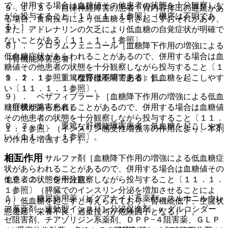
で、併用する場合は血糖値その他患者の状態を十分観察しな
９．１．３． 自律神経障害の患者：胃内容排出の遅延があ
がら投与すること〔１１．１．１参照〕（機序は不明であ
る場合、食前投与により低血糖を引き起こすおそれがあり、
る）］。
また、アドレナリンの欠乏により低血糖の自覚症状が明確で
ないことがある〔１１．１．１参照〕。
８）． クロラムフェニコール［血糖降下作用の増強による
低血糖症状があらわれることがあるので、併用する場合は血
（腎機能障害患者）
糖値その他患者の状態を十分観察しながら投与すること〔１
９．２．１． 重篤な腎機能障害患者：低血糖を起こしやす
１．１．１参照〕（機序は不明である）］。
い〔１１．１．１参照〕。
９）． ベザフィブラート［血糖降下作用の増強による低血
（肝機能障害患者）
糖症状があらわれることがあるので、併用する場合は血糖値
その他患者の状態を十分観察しながら投与すること〔１１．
９．３．１． 重篤な肝機能障害患者：低血糖を起こしやす
１．１参照〕（インスリン感受性増強等の作用により、本剤
い〔１１．１．１参照〕。
の作用を増強する）］。
相互作用
１０）． サルファ剤［血糖降下作用の増強による低血糖症
状があらわれることがあるので、併用する場合は血糖値その
１０．２． 併用注意：
他患者の状態を十分観察しながら投与すること〔１１．１．
１参照〕（膵臓でのインスリン分泌を増加させることによ
１）． 糖尿病用薬（ビグアナイド系薬剤、スルホニルウレ
り、低血糖を起こすと考えられており、腎機能低下、空腹状
ア系薬剤、速効型インスリン分泌促進剤、α−グルコシダー
態遷延、栄養不良、過量投与が危険因子となる）］。
ゼ阻害剤、チアゾリジン系薬剤、ＤＰＰ−４阻害薬、ＧＬＰ