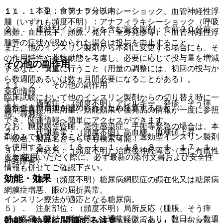
１）． 本剤：食前１５分以内。
１１．１．２． アナフィラキシーショック、血管神経性浮
腫（いずれも頻度不明）：アナフィラキシーショック（呼吸
２）． 速効型インスリンを含む混合製剤：食前３０分前。
困難、血圧低下、頻脈、発汗、全身発疹等）、血管神経性浮
腫等の症状が認められた場合は投与を中止すること。
また、他のインスリン製剤から本剤に変更する場合にも、そ
の作用特性や薬物動態を考慮し、必要に応じて投与量を増減
その他の副作用
するなど、慎重に行うこと（用量の調整には、初回の投与か
ら数週間あるいは数ヵ月間必要になることがある）。
１１．２． その他の副作用
薬剤情報
臨床試験において他のインスリン製剤からの切り替え時に一
１）． 過敏症：（頻度不明）アレルギー、発疹、そう痒
過性低血糖増加が認められたため注意すること。
薬剤写真、用法用量、効能効果や後発品の情報が一度に参照
感、蕁麻疹。
でき、関連情報へ簡単にアクセスができます。
なお、糖尿病性昏睡、急性感染症、手術等緊急の場合は、本
２）． 代謝異常：（頻度不明）高血糖、血糖値上昇。
剤のみで処置することは適当でなく、速効型インスリン製剤
一般名、製品名どちらでも検索可能！
を使用すること〔１６．１．１、１６．８．１、１７．１．
３）． 神経系：（頻度不明）治療後神経障害（主に有痛性
※ ご使用いただく際に、必ず最新の添付文書および安全性
１参照〕。
神経障害）。
情報も併せてご確認下さい。
効能・効果
４）． 眼：（頻度不明）糖尿病網膜症の顕在化又は糖尿病
網膜症増悪、眼の屈折異常。
インスリン療法が適応となる糖尿病。
５）． 注射部位：（頻度不明）局所反応（腫脹、そう痒
感、疼痛、硬結、発赤等）［通常軽微であり、数日から数週
効能・効果に関連する注意
※本製品は疾病の診断・治療・予防を目的としたプログラム