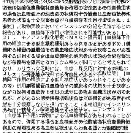
−１受容体作動薬、ＳＧＬＴ２阻害剤等）［血糖降下作用の
１１）． シベンゾリンコハク酸塩、ジソピラミド、ピルメ
増強による低血糖症状があらわれることがあるので、併用す
ノール塩酸塩水和物［血糖降下作用の増強による低血糖症状
る場合は血糖値その他患者の状態を十分観察しながら投与す
があらわれることがあるので、併用する場合は血糖値その他
ること〔１１．１．１参照〕（血糖降下作用が増強され
患者の状態を十分観察しながら投与すること〔１１．１．１
る）］。
参照〕（動物実験においてインスリンの分泌を促進するとの
報告があり、血糖降下作用が増強される可能性がある）］。
２）． モノアミン酸化酵素＜ＭＡＯ＞阻害剤［血糖降下作
用の増強による低血糖症状があらわれることがあるので、併
１２）． チアジド系利尿剤（トリクロルメチアジド）［血
用する場合は血糖値その他患者の状態を十分観察しながら投
糖降下作用の減弱による高血糖症状があらわれることがある
与すること〔１１．１．１参照〕（インスリンの分泌を促進
ので、併用する場合は血糖値その他患者の状態を十分観察し
し、糖新生を阻害する）］。
ながら投与すること（カリウム喪失が関与すると考えられて
おり、カリウム欠乏時には、血糖上昇反応に対するβ細胞の
３）． 三環系抗うつ剤（ノルトリプチリン塩酸塩等）［血
インスリン分泌能が低下する可能性がある）］。
糖降下作用の増強による低血糖症状があらわれることがある
ので、併用する場合は血糖値その他患者の状態を十分観察し
１３）． 副腎皮質ステロイド（プレドニゾロン、トリアム
ながら投与すること〔１１．１．１参照〕（機序は不明であ
シノロン）［血糖降下作用の減弱による高血糖症状があらわ
るが、インスリン感受性を増強するなどの報告がある）］。
れることがあるので、併用する場合は血糖値その他患者の状
態を十分観察しながら投与すること（末梢組織でインスリン
４）． サリチル酸誘導体（アスピリン、エテンザミド）
の作用に拮抗し、また糖新生を促進する）］。
［血糖降下作用の増強による低血糖症状があらわれることが
あるので、併用する場合は血糖値その他患者の状態を十分観
１４）． ＡＣＴＨ（テトラコサクチド酢酸塩）［血糖降下
察しながら投与すること〔１１．１．１参照〕（β細胞の糖
作用の減弱による高血糖症状があらわれることがあるので、