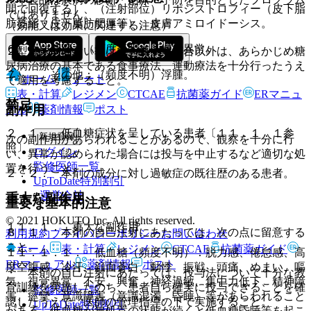
間で回復する］、（注射部位）リポジストロフィー（皮下脂
ではありません。
肪萎縮・皮下脂肪肥厚等）、皮膚アミロイドーシス。
（効能又は効果に関連する注意）
６）． 肝臓：（頻度不明）肝機能異常。
２型糖尿病においては急を要する場合以外は、あらかじめ糖
尿病治療の基本である食事療法、運動療法を十分行ったうえ
７）． その他：（頻度不明）浮腫。
ホーム
ノート
で適用を考慮すること。
表・計算
レジメン
CTCAE
抗菌薬ガイド
ERマニュ
禁忌
副作用
アル
薬剤情報
ポスト
２．１． 低血糖症状を呈している患者〔１１．１．１参
新規登録
次の副作用があらわれることがあるので、観察を十分に行
照〕。
ログイン
い、異常が認められた場合には投与を中止するなど適切な処
監修医師一覧
置を行うこと。
２．２． 本剤の成分に対し過敏症の既往歴のある患者。
UpToDate特別割引
運営会社
重大な副作用
重要な基本的注意
© 2021 HOKUTO Inc. All rights reserved.
１１．１． 重大な副作用
８．１． 本剤の自己注射にあたっては、次の点に留意する
利用規約
プライバシーポリシー
お問い合わせ
こと。
ホーム
表・計算
レジメン
CTCAE
抗菌薬ガイド
１１．１．１． 低血糖（頻度不明）：脱力感、倦怠感、高
ERマニュアル
薬剤情報
ポスト
度空腹感、冷汗、顔面蒼白、動悸、振戦、頭痛、めまい、嘔
・ 本剤の自己注射にあたっては、投与法について十分な教
気、視覚異常、不安、興奮、神経過敏、集中力低下、精神障
育訓練を実施したのち、患者自ら確実に投与できることを確
監修医師一覧
害、痙攣、意識障害（意識混濁、昏睡）等があらわれること
認したうえで、医師の管理指導の下で実施すること。
UpToDate特別割引
がある。低血糖が無処置の状態が続くと低血糖昏睡等を起こ