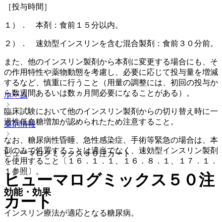
［投与時間］
１）． 本剤：食前１５分以内。
２）． 速効型インスリンを含む混合製剤：食前３０分前。
また、他のインスリン製剤から本剤に変更する場合にも、そ
の作用特性や薬物動態を考慮し、必要に応じて投与量を増減
するなど、慎重に行うこと（用量の調整には、初回の投与か
ら数週間あるいは数ヵ月間必要になることがある）。
ホーム
臨床試験において他のインスリン製剤からの切り替え時に一
過性低血糖増加が認められたため注意すること。
薬剤情報
なお、糖尿病性昏睡、急性感染症、手術等緊急の場合は、本
剤のみで処置することは適当でなく、速効型インスリン製剤
ヒューマログミックス５０注カート
を使用すること〔１６．１．１、１６．８．１、１７．１．
１参照〕。
ヒューマログミックス５０注
効能・効果
カート
インスリン療法が適応となる糖尿病。