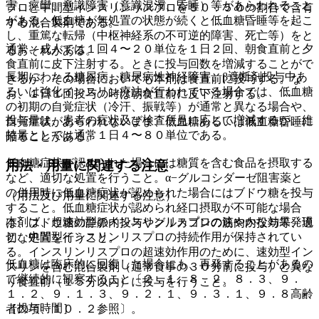
害、痙攣、意識障害（意識混濁、昏睡）等があらわれること
プロと中間型インスリンリスプロを５０：５０の割合で含有
がある。低血糖が無処置の状態が続くと低血糖昏睡等を起こ
する混合製剤である。
し、重篤な転帰（中枢神経系の不可逆的障害、死亡等）をと
通常、成人では１回４〜２０単位を１日２回、朝食直前と夕
るおそれがある。
食直前に皮下注射する。ときに投与回数を増減することがで
長期にわたる糖尿病、糖尿病性神経障害、β遮断剤投与中あ
きるが、その場合においても本剤は食直前に投与する。な
るいは強化インスリン療法が行われている場合では、低血糖
お、１日１回投与の時は朝食直前に皮下注射する。
の初期の自覚症状（冷汗、振戦等）が通常と異なる場合や、
投与量は、患者の症状及び検査所見に応じて増減するが、維
自覚症状があらわれないまま、低血糖あるいは低血糖昏睡に
持量としては通常１日４〜８０単位である。
陥ることがある。
低血糖症状が認められた場合には糖質を含む食品を摂取する
用法・用量に関連する注意
など、適切な処置を行うこと。α−グルコシダーゼ阻害薬と
の併用時に低血糖症状が認められた場合にはブドウ糖を投与
（用法及び用量に関連する注意）
すること。低血糖症状が認められ経口摂取が不可能な場合
本剤は、超速効型のインスリンリスプロの速やかな効果発現
は、ブドウ糖の静脈内投与やグルカゴンの筋肉内投与等、適
と、中間型インスリンリスプロの持続作用が保持されてい
切な処置を行うこと。
る。インスリンリスプロの超速効作用のために、速効型イン
低血糖は臨床的に回復した場合にも、再発することがあるの
スリンを含む混合製剤（通常食事の３０分前に投与）と異な
で継続的に観察すること〔２．１、８．２、８．３、９．
り食直前（１５分以内）に投与を行うこと。
１．２、９．１．３、９．２．１、９．３．１、９．８高齢
［投与時間］
者の項、１０．２参照〕。