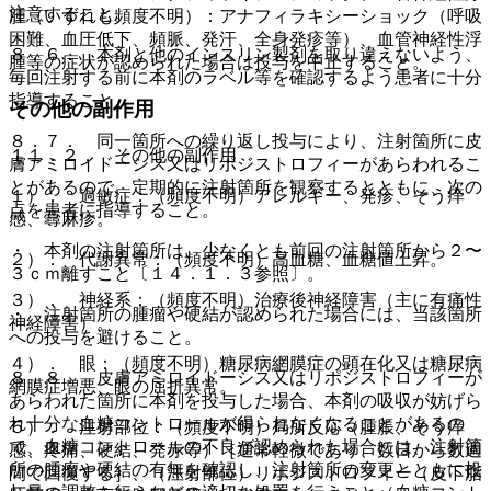
注意すること。
腫（いずれも頻度不明）：アナフィラキシーショック（呼吸
困難、血圧低下、頻脈、発汗、全身発疹等）、血管神経性浮
８．６． 本剤と他のインスリン製剤を取り違えないよう、
腫等の症状が認められた場合は投与を中止すること。
毎回注射する前に本剤のラベル等を確認するよう患者に十分
指導すること。
その他の副作用
８．７． 同一箇所への繰り返し投与により、注射箇所に皮
１１．２． その他の副作用
膚アミロイドーシス又はリポジストロフィーがあらわれるこ
とがあるので、定期的に注射箇所を観察するとともに、次の
１）． 過敏症：（頻度不明）アレルギー、発疹、そう痒
点を患者に指導すること。
感、蕁麻疹。
・ 本剤の注射箇所は、少なくとも前回の注射箇所から２〜
２）． 代謝異常：（頻度不明）高血糖、血糖値上昇。
３ｃｍ離すこと〔１４．１．３参照〕。
３）． 神経系：（頻度不明）治療後神経障害（主に有痛性
・ 注射箇所の腫瘤や硬結が認められた場合には、当該箇所
神経障害）。
への投与を避けること。
４）． 眼：（頻度不明）糖尿病網膜症の顕在化又は糖尿病
８．８． 皮膚アミロイドーシス又はリポジストロフィーが
網膜症増悪、眼の屈折異常。
あらわれた箇所に本剤を投与した場合、本剤の吸収が妨げら
れ十分な血糖コントロールが得られなくなることがあるの
５）． 注射部位：（頻度不明）局所反応（腫脹、そう痒
で、血糖コントロールの不良が認められた場合には、注射箇
感、疼痛、硬結、発赤等）［通常軽微であり、数日から数週
所の腫瘤や硬結の有無を確認し、注射箇所の変更とともに投
間で回復する］、（注射部位）リポジストロフィー（皮下脂