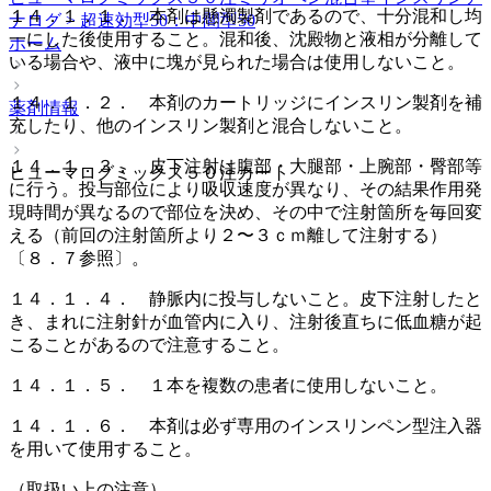
１４．１．１． 本剤は懸濁製剤であるので、十分混和し均
ナログ > 超速効型50：中間型50
一にした後使用すること。混和後、沈殿物と液相が分離して
ホーム
いる場合や、液中に塊が見られた場合は使用しないこと。
１４．１．２． 本剤のカートリッジにインスリン製剤を補
薬剤情報
充したり、他のインスリン製剤と混合しないこと。
１４．１．３． 皮下注射は腹部・大腿部・上腕部・臀部等
ヒューマログミックス５０注カート
に行う。投与部位により吸収速度が異なり、その結果作用発
現時間が異なるので部位を決め、その中で注射箇所を毎回変
える（前回の注射箇所より２〜３ｃｍ離して注射する）
〔８．７参照〕。
１４．１．４． 静脈内に投与しないこと。皮下注射したと
き、まれに注射針が血管内に入り、注射後直ちに低血糖が起
こることがあるので注意すること。
１４．１．５． １本を複数の患者に使用しないこと。
１４．１．６． 本剤は必ず専用のインスリンペン型注入器
を用いて使用すること。
（取扱い上の注意）