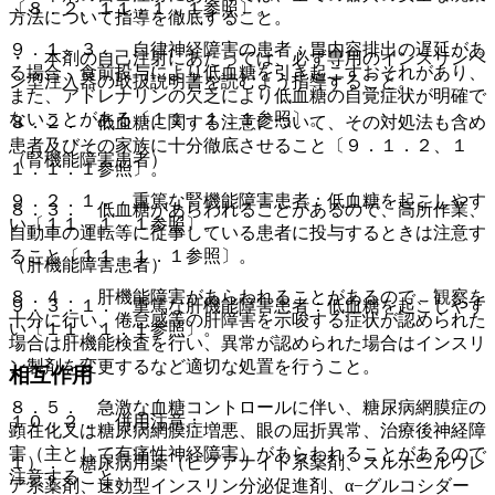
〔８．２、１１．１．１参照〕。
方法について指導を徹底すること。
９．１．３． 自律神経障害の患者：胃内容排出の遅延があ
・ 本剤の自己注射にあたっては、必ず専用のインスリンペ
る場合、食前投与により低血糖を引き起こすおそれがあり、
ン型注入器の取扱説明書を読むよう指導すること。
また、アドレナリンの欠乏により低血糖の自覚症状が明確で
ないことがある〔１１．１．１参照〕。
８．２． 低血糖に関する注意について、その対処法も含め
患者及びその家族に十分徹底させること〔９．１．２、１
（腎機能障害患者）
１．１．１参照〕。
９．２．１． 重篤な腎機能障害患者：低血糖を起こしやす
８．３． 低血糖があらわれることがあるので、高所作業、
い〔１１．１．１参照〕。
自動車の運転等に従事している患者に投与するときは注意す
ること〔１１．１．１参照〕。
（肝機能障害患者）
８．４． 肝機能障害があらわれることがあるので、観察を
９．３．１． 重篤な肝機能障害患者：低血糖を起こしやす
十分に行い、倦怠感等の肝障害を示唆する症状が認められた
い〔１１．１．１参照〕。
場合は肝機能検査を行い、異常が認められた場合はインスリ
ン製剤を変更するなど適切な処置を行うこと。
相互作用
８．５． 急激な血糖コントロールに伴い、糖尿病網膜症の
１０．２． 併用注意：
顕在化又は糖尿病網膜症増悪、眼の屈折異常、治療後神経障
害（主として有痛性神経障害）があらわれることがあるので
１）． 糖尿病用薬（ビグアナイド系薬剤、スルホニルウレ
注意すること。
ア系薬剤、速効型インスリン分泌促進剤、α−グルコシダー