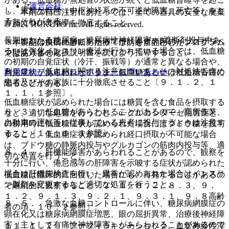
運営会社
し、重篤な転帰（中枢神経系の不可逆的障害、死亡等）をと
・ 本剤の自己注射にあたっては、全ての器具の安全な廃棄
るおそれがある。
方法について指導を徹底すること。
© 2021 HOKUTO Inc. All rights reserved.
長期にわたる糖尿病、糖尿病性神経障害、β遮断剤投与中あ
・ 本剤の自己注射にあたっては、必ず専用のインスリンペ
※本製品は疾病の診断・治療・予防を目的としたプログラム
るいは強化インスリン療法が行われている場合では、低血糖
ン型注入器の取扱説明書を読むよう指導すること。
ではありません。
の初期の自覚症状（冷汗、振戦等）が通常と異なる場合や、
８．２． 低血糖に関する注意について、その対処法も含め
利用規約
プライバシーポリシー
お問い合わせ
自覚症状があらわれないまま、低血糖あるいは低血糖昏睡に
患者及びその家族に十分徹底させること〔９．１．２、１
陥ることがある。
１．１．１参照〕。
低血糖症状が認められた場合には糖質を含む食品を摂取する
８．３． 低血糖があらわれることがあるので、高所作業、
など、適切な処置を行うこと。α−グルコシダーゼ阻害薬と
自動車の運転等に従事している患者に投与するときは注意す
の併用時に低血糖症状が認められた場合にはブドウ糖を投与
ること〔１１．１．１参照〕。
すること。低血糖症状が認められ経口摂取が不可能な場合
は、ブドウ糖の静脈内投与やグルカゴンの筋肉内投与等、適
８．４． 肝機能障害があらわれることがあるので、観察を
切な処置を行うこと。
十分に行い、倦怠感等の肝障害を示唆する症状が認められた
場合は肝機能検査を行い、異常が認められた場合はインスリ
低血糖は臨床的に回復した場合にも、再発することがあるの
ン製剤を変更するなど適切な処置を行うこと。
で継続的に観察すること〔２．１、８．２、８．３、９．
１．２、９．１．３、９．２．１、９．３．１、９．８高齢
８．５． 急激な血糖コントロールに伴い、糖尿病網膜症の
者の項、１０．２参照〕。
顕在化又は糖尿病網膜症増悪、眼の屈折異常、治療後神経障
害（主として有痛性神経障害）があらわれることがあるので
１１．１．２． アナフィラキシーショック、血管神経性浮