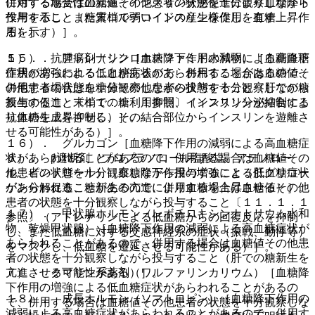
に対する感受性の亢進、インスリン分泌促進により血糖降下
併用する場合は血糖値その他患者の状態を十分観察しながら
作用を示し、また末梢で弱いインスリン様作用を有す
投与すること（糖質コルチコイドの産生を促し、血糖上昇作
る）］。
用を示す）］。
５）． 抗腫瘍剤（シクロホスファミド水和物）［血糖降下
１５）． アドレナリン［血糖降下作用の減弱による高血糖
作用の増強による低血糖症状があらわれることがあるので、
症状があらわれることがあるので、併用する場合は血糖値そ
併用する場合は血糖値その他患者の状態を十分観察しながら
の他患者の状態を十分観察しながら投与すること（肝での糖
投与すること〔１１．１．１参照〕（インスリンが結合する
新生の促進、末梢での糖利用抑制、インスリン分泌抑制によ
抗体の生成を抑制し、その結合部位からインスリンを遊離さ
り血糖を上昇させる）］。
せる可能性がある）］。
１６）． グルカゴン［血糖降下作用の減弱による高血糖症
６）． β遮断剤（プロプラノロール塩酸塩、アテノロー
状があらわれることがあるので、併用する場合は血糖値その
ル、ピンドロール）［血糖降下作用の増強による低血糖症状
他患者の状態を十分観察しながら投与すること（肝グリコー
があらわれることがあるので、併用する場合は血糖値その他
ゲン分解促進、糖新生の亢進により血糖を上昇させる）］。
患者の状態を十分観察しながら投与すること〔１１．１．１
１７）． 甲状腺ホルモン（レボチロキシンナトリウム水和
参照〕（アドレナリンによる低血糖からの回復反応を抑制
物、乾燥甲状腺）［血糖降下作用の減弱による高血糖症状が
し、また低血糖に対する交感神経系の症状（振戦、動悸等）
あらわれることがあるので、併用する場合は血糖値その他患
をマスクし、低血糖を遷延させる可能性がある）］。
者の状態を十分観察しながら投与すること（肝での糖新生を
７）． クマリン系薬剤（ワルファリンカリウム）［血糖降
亢進させる可能性がある）］。
下作用の増強による低血糖症状があらわれることがあるの
１８）． 成長ホルモン（ソマトロピン）［血糖降下作用の
で、併用する場合は血糖値その他患者の状態を十分観察しな
減弱による高血糖症状があらわれることがあるので、併用す