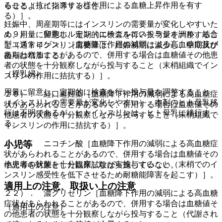
ること（抗インスリン様作用による血糖上昇作用を有す
らせるように指導すること。
る）］。
妊娠中、周産期等にはインスリンの需要量が変化しやすいた
１９）． 卵胞ホルモン（エチニルエストラジオール、結合
め、用量に留意し、定期的に検査を行い投与量を調整するこ
型エストロゲン）［血糖降下作用の減弱による高血糖症状が
と（通常インスリン需要量は、妊娠初期は減少し、中期及び
あらわれることがあるので、併用する場合は血糖値その他患
後期は増加する）。
者の状態を十分観察しながら投与すること（末梢組織でイン
（授乳婦）
スリンの作用に拮抗する）］。
用量に留意し、定期的に検査を行い投与量を調整すること
２０）． 経口避妊薬［血糖降下作用の減弱による高血糖症
（インスリンの需要量が変化しやすい）、本剤のヒト母乳移
状があらわれることがあるので、併用する場合は血糖値その
行は不明であるが、ヒトインスリンは、ヒト母乳に移行す
他患者の状態を十分観察しながら投与すること（末梢組織で
る。
インスリンの作用に拮抗する）］。
小児等
２１）． ニコチン酸［血糖降下作用の減弱による高血糖症
状があらわれることがあるので、併用する場合は血糖値その
他患者の状態を十分観察しながら投与すること（末梢でのイ
小児等を対象とした臨床試験は実施していない。
ンスリン感受性を低下させるため耐糖能障害を起こす）］。
適用上の注意、取扱い上の注意
２２）． 濃グリセリン［血糖降下作用の減弱による高血糖
症状があらわれることがあるので、併用する場合は血糖値そ
（適用上の注意）
の他患者の状態を十分観察しながら投与すること（代謝され