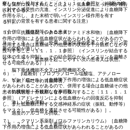
察しながら投与すること〔１１．１．１参照〕（β細胞の糖
常な箇所に投与されたことにより、低血糖に至った例が報告
に対する感受性の亢進、インスリン分泌促進により血糖降下
されている）。
作用を示し、また末梢で弱いインスリン様作用を有す
（特定の背景を有する患者に関する注意）
る）］。
（合併症・既往歴等のある患者）
５）． 抗腫瘍剤（シクロホスファミド水和物）［血糖降下
作用の増強による低血糖症状があらわれることがあるので、
９．１．１． 手術、外傷、感染症等の患者：インスリン需
併用する場合は血糖値その他患者の状態を十分観察しながら
要の変動が激しい。
投与すること〔１１．１．１参照〕（インスリンが結合する
抗体の生成を抑制し、その結合部位からインスリンを遊離さ
９．１．２． 低血糖を起こしやすい次の患者又は状態。
せる可能性がある）］。
・ 脳下垂体機能不全又は副腎機能不全。
６）． β遮断剤（プロプラノロール塩酸塩、アテノロー
ル、ピンドロール）［血糖降下作用の増強による低血糖症状
・ 下痢、嘔吐等の胃腸障害。
があらわれることがあるので、併用する場合は血糖値その他
・ 飢餓状態、不規則な食事摂取。
患者の状態を十分観察しながら投与すること〔１１．１．１
参照〕（アドレナリンによる低血糖からの回復反応を抑制
・ 激しい筋肉運動。
し、また低血糖に対する交感神経系の症状（振戦、動悸等）
をマスクし、低血糖を遷延させる可能性がある）］。
・ 過度のアルコール摂取。
７）． クマリン系薬剤（ワルファリンカリウム）［血糖降
〔８．２、１１．１．１参照〕。
下作用の増強による低血糖症状があらわれることがあるの