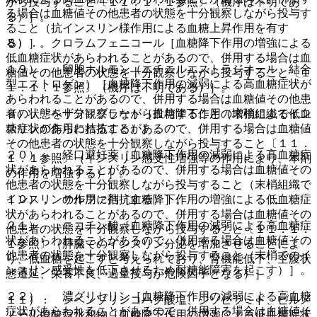
がら投与すること〔１１．１．１参照〕（機序は不明であ
る場合は血糖値その他患者の状態を十分観察しながら投与す
る）］。
ること（抗インスリン様作用による血糖上昇作用を有す
８）． クロラムフェニコール［血糖降下作用の増強による
る）］。
低血糖症状があらわれることがあるので、併用する場合は血
１９）． 卵胞ホルモン（エチニルエストラジオール、結合
糖値その他患者の状態を十分観察しながら投与すること〔１
型エストロゲン）［血糖降下作用の減弱による高血糖症状が
１．１．１参照〕（機序は不明である）］。
あらわれることがあるので、併用する場合は血糖値その他患
９）． ベザフィブラート［血糖降下作用の増強による低血
者の状態を十分観察しながら投与すること（末梢組織でイン
糖症状があらわれることがあるので、併用する場合は血糖値
スリンの作用に拮抗する）］。
その他患者の状態を十分観察しながら投与すること〔１１．
２０）． 経口避妊薬［血糖降下作用の減弱による高血糖症
１．１参照〕（インスリン感受性増強等の作用により、本剤
状があらわれることがあるので、併用する場合は血糖値その
の作用を増強する）］。
他患者の状態を十分観察しながら投与すること（末梢組織で
１０）． サルファ剤［血糖降下作用の増強による低血糖症
インスリンの作用に拮抗する）］。
状があらわれることがあるので、併用する場合は血糖値その
２１）． ニコチン酸［血糖降下作用の減弱による高血糖症
他患者の状態を十分観察しながら投与すること〔１１．１．
状があらわれることがあるので、併用する場合は血糖値その
１参照〕（膵臓でのインスリン分泌を増加させることによ
他患者の状態を十分観察しながら投与すること（末梢でのイ
り、低血糖を起こすと考えられており、腎機能低下、空腹状
ンスリン感受性を低下させるため耐糖能障害を起こす）］。
態遷延、栄養不良、過量投与が危険因子となる）］。
２２）． 濃グリセリン［血糖降下作用の減弱による高血糖
１１）． シベンゾリンコハク酸塩、ジソピラミド、ピルメ
症状があらわれることがあるので、併用する場合は血糖値そ
ノール塩酸塩水和物［血糖降下作用の増強による低血糖症状