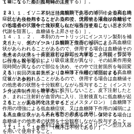
て糖になるため、血糖値が上昇する）］。
１４．１． 薬剤投与時の注意
２３）． イソニアジド［血糖降下作用の減弱による高血糖
１４．１．１． 本剤は懸濁製剤であるので、十分混和し均
症状があらわれることがあるので、併用する場合は血糖値そ
一にした後使用すること。混和後、沈殿物と液相が分離して
の他患者の状態を十分観察しながら投与すること（炭水化物
いる場合や、液中に塊が見られた場合は使用しないこと。
代謝を阻害し、血糖値を上昇させる）］。
１４．１．２． 本剤のカートリッジにインスリン製剤を補
２４）． ダナゾール［血糖降下作用の減弱による高血糖症
充したり、他のインスリン製剤と混合しないこと。
状があらわれることがあるので、併用する場合は血糖値その
１４．１．３． 皮下注射は腹部・大腿部・上腕部・臀部等
他患者の状態を十分観察しながら投与すること（抗インスリ
に行う。投与部位により吸収速度が異なり、その結果作用発
ン作用を有する）］。
現時間が異なるので部位を決め、その中で注射箇所を毎回変
２５）． フェニトイン［血糖降下作用の減弱による高血糖
える（前回の注射箇所より２〜３ｃｍ離して注射する）
症状があらわれることがあるので、併用する場合は血糖値そ
〔８．７参照〕。
の他患者の状態を十分観察しながら投与すること（インスリ
１４．１．４． 静脈内に投与しないこと。皮下注射したと
ン分泌抑制作用を有する）］。
き、まれに注射針が血管内に入り、注射後直ちに低血糖が起
２６）． 蛋白同化ステロイド（メスタノロン）［血糖降下
こることがあるので注意すること。
作用の増強による低血糖症状、又は血糖降下作用の減弱によ
１４．１．５． １本を複数の患者に使用しないこと。
る高血糖症状があらわれることがあるので、併用する場合は
血糖値その他患者の状態を十分観察しながら投与すること
１４．１．６． 本剤は必ず専用のインスリンペン型注入器
〔１１．１．１参照〕（機序は不明である）］。
を用いて使用すること。