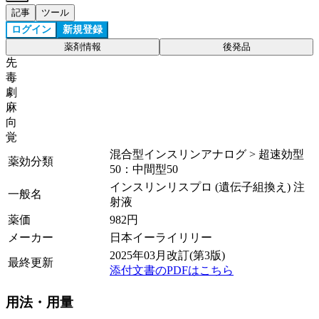
記事
ツール
ログイン
新規登録
薬剤情報
後発品
先
毒
劇
麻
向
覚
混合型インスリンアナログ > 超速効型
薬効分類
50：中間型50
インスリンリスプロ (遺伝子組換え) 注
一般名
射液
薬価
982
円
メーカー
日本イーライリリー
2025年03月改訂(第3版)
最終更新
添付文書のPDFはこちら
用法・用量