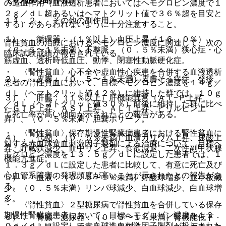
の造血作用（血液透析患者においてはヘモグロビン濃度で１
２ｇ／ｄＬ超あるいはヘマトクリット値で３６％超を目安と
１１．２． その他の副作用
する）があらわれないように十分注意すること。
１）． 循環器：（１％以上）血圧上昇（１６．０％）、
腎性貧血の治療におけるヘモグロビン濃度に関連して、次の
（０．５〜１％未満）不整脈、（０．５％未満）狭心症・心
臨床試験成績が報告されている。
筋虚血、透析時低血圧、動悸、閉塞性動脈硬化症。
・ 〈腎性貧血〉心不全や虚血性心疾患を合併する血液透析
２）． 皮膚：（０．５〜１％未満）皮膚そう痒症、発疹。
患者の腎性貧血において、目標ヘモグロビン濃度を１４ｇ／
ｄＬ（ヘマトクリット値４２％）に維持した群では、１０ｇ
３）． 肝臓：（１％以上）肝機能異常（Ａｌ−Ｐ上昇、
／ｄＬ（ヘマトクリット値３０％）前後に維持した群に比べ
γ−ＧＴＰ上昇、ＡＳＴ上昇、ＡＬＴ上昇、ビリルビン上
て死亡率が高い傾向が示されたとの報告がある。
昇）、（０．５％未満）胆嚢ポリープ。
・ 〈腎性貧血〉保存期慢性腎臓病患者における腎性貧血に
４）． 代謝：（０．５％未満）血清カリウム上昇、尿酸上
対する赤血球造血刺激因子製剤による治療について、目標ヘ
昇、貯蔵鉄減少、血中リン上昇、食欲減退、二次性副甲状腺
モグロビン濃度を１３．５ｇ／ｄＬに設定した患者では、１
機能亢進症。
１．３ｇ／ｄＬに設定した患者に比較して、有意に死亡及び
心血管系障害の発現頻度が高いことが示されたとの報告があ
５）． 血液：（０．５〜１％未満）好酸球増多、血小板減
る。
少、（０．５％未満）リンパ球減少、白血球減少、白血球増
多。
・ 〈腎性貧血〉２型糖尿病で腎性貧血を合併している保存
期慢性腎臓病患者において、目標ヘモグロビン濃度を１３．
６）． 腎臓・泌尿器：（０．５〜１％未満）腎機能低下
０ｇ／ｄＬに設定して赤血球造血刺激因子製剤が投与された