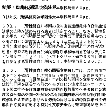
効能・効果に関連する注意
８）． 〈腎性貧血〉段階８：本剤投与量６０μｇ。
９）． 〈腎性貧血〉段階９：本剤投与量８０μｇ。
（効能又は効果に関連する注意）
１０）． 〈腎性貧血〉段階１０：本剤投与量１００μｇ。
５．１． 〈腎性貧血〉本剤の投与は貧血症に伴う日常生活
活動の支障が認められる患者に限定すること。なお、腎性貧
１１）． 〈腎性貧血〉段階１１：本剤投与量１２０μｇ。
血の場合、投与初期における投与対象は、血液透析患者では
ヘモグロビン濃度で１０ｇ／ｄＬ（ヘマトクリット値で３
１２）． 〈腎性貧血〉段階１２：本剤投与量１４０μｇ。
０％）未満を目安とし、活動性の高い比較的若年の血液透析
患者、腹膜透析患者及び保存期慢性腎臓病患者ではヘモグロ
１３）． 〈腎性貧血〉段階１３：本剤投与量１６０μｇ。
ビン濃度で１１ｇ／ｄＬ（ヘマトクリット値で３３％）未満
１４）． 〈腎性貧血〉段階１４：本剤投与量１８０μｇ。
を目安とする。
７．５． 〈腎性貧血〉投与間隔変更時
５．２． 〈腎性貧血〉本剤の投与に際しては、腎性貧血で
あることを確認し、他の貧血症（失血性貧血、汎血球減少症
７．５．１． 〈腎性貧血〉本剤の投与間隔を変更する際に
等）には投与しないこと。
は投与間隔を延長する前のヘモグロビン濃度又はヘマトクリ
ット値の推移を十分に観察し、同一投与量でヘモグロビン濃
５．３． 〈骨髄異形成症候群に伴う貧血〉ＩＰＳＳによる
度又はヘマトクリット値が安定した推移を示していることを
リスク分類の中間−２リスクの骨髄異形成症候群に伴う貧血
確認した上で週１回から２週に１回又は２週に１回から４週
及びＩＰＳＳによるリスク分類の高リスクの骨髄異形成症候
に１回に変更すること。腎性貧血の場合、投与間隔変更後に
群に伴う貧血に対する有効性及び安全性は確立していない