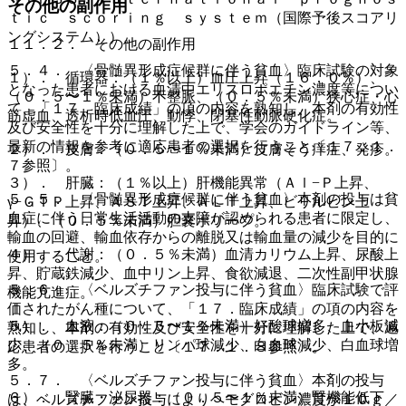
その他の副作用
ｔｉｃ ｓｃｏｒｉｎｇ ｓｙｓｔｅｍ（国際予後スコアリ
ングシステム））。
１１．２． その他の副作用
５．４． 〈骨髄異形成症候群に伴う貧血〉臨床試験の対象
１）． 循環器：（１％以上）血圧上昇（１６．０％）、
となった患者における血清中エリスロポエチン濃度等につい
（０．５〜１％未満）不整脈、（０．５％未満）狭心症・心
て、「１７．臨床成績」の項の内容を熟知し、本剤の有効性
筋虚血、透析時低血圧、動悸、閉塞性動脈硬化症。
及び安全性を十分に理解した上で、学会のガイドライン等、
最新の情報を参考に適応患者の選択を行うこと〔１７．１．
２）． 皮膚：（０．５〜１％未満）皮膚そう痒症、発疹。
７参照〕。
３）． 肝臓：（１％以上）肝機能異常（Ａｌ−Ｐ上昇、
５．５． 〈骨髄異形成症候群に伴う貧血〉本剤の投与は貧
γ−ＧＴＰ上昇、ＡＳＴ上昇、ＡＬＴ上昇、ビリルビン上
血症に伴う日常生活活動の支障が認められる患者に限定し、
昇）、（０．５％未満）胆嚢ポリープ。
輸血の回避、輸血依存からの離脱又は輸血量の減少を目的に
４）． 代謝：（０．５％未満）血清カリウム上昇、尿酸上
使用すること。
昇、貯蔵鉄減少、血中リン上昇、食欲減退、二次性副甲状腺
５．６． 〈ベルズチファン投与に伴う貧血〉臨床試験で評
機能亢進症。
価されたがん種について、「１７．臨床成績」の項の内容を
５）． 血液：（０．５〜１％未満）好酸球増多、血小板減
熟知し、本剤の有効性及び安全性を十分に理解した上で、適
少、（０．５％未満）リンパ球減少、白血球減少、白血球増
応患者の選択を行うこと〔１７．１．８参照〕。
多。
５．７． 〈ベルズチファン投与に伴う貧血〉本剤の投与
６）． 腎臓・泌尿器：（０．５〜１％未満）腎機能低下
は、ベルズチファン投与によりヘモグロビン濃度が１０ｇ／