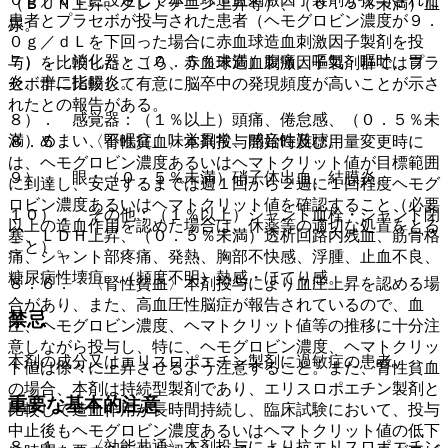
（ＢＵＮ上昇、クレアチニン上昇等）、（０．５％未満）血
患者とプラセボが投与された患者（ヘモグロビン濃度が９．
尿。
０ｇ／ｄＬを下回った場合に赤血球造血刺激因子製剤を投
７）． 消化器：（０．５％未満）腹痛、嘔気・嘔吐、胃
与）を比較したところ、赤血球造血刺激因子製剤群ではプラ
炎、十二指腸炎。
セボ群に比較して有意に脳卒中の発現頻度が高いことが示さ
れたとの報告がある。
８）． 感覚器：（１％以上）頭痛、倦怠感、（０．５％未
満）めまい、不眠症、味覚異常、感音性難聴。
８．５． 〈腎性貧血〉本剤投与開始時及び用量変更時に
は、ヘモグロビン濃度あるいはヘマトクリット値が目標範囲
９）． 眼：（０．５％未満）硝子体出血、結膜炎。
に到達し、安定するまでは週１回から２週に１回程度ヘモグ
ロビン濃度あるいはヘマトクリット値を確認すること（必要
１０）． その他：（１％以上）シャント血栓・シャント閉
以上の造血作用を認めた場合は、休薬等の適切な処置をとる
塞、ＬＤＨ上昇、（０．５％未満）透析回路内残血、筋骨格
こと）。
痛、シャント部疼痛、発熱、胸部不快感、浮腫、止血不良、
糖尿病性壊疽、（頻度不明）熱感・ほてり感。
８．６． 〈腎性貧血〉本剤投与により血圧上昇を認める場
合があり、また、高血圧性脳症が報告されているので、血
禁忌
圧、ヘモグロビン濃度、ヘマトクリット値等の推移に十分注
意しながら投与し、特に、ヘモグロビン濃度、ヘマトクリッ
本剤の成分又はエリスロポエチン製剤に過敏症の患者。
ト値は徐々に上昇させるよう注意すること。また、腎性貧血
の場合、本剤は持続型製剤であり、エリスロポエチン製剤と
重要な基本的注意
比較して造血作用が長時間持続し、臨床試験において、投与
中止後もヘモグロビン濃度あるいはヘマトクリット値の低下
８．１． 〈効能共通〉本剤投与により抗エリスロポエチン