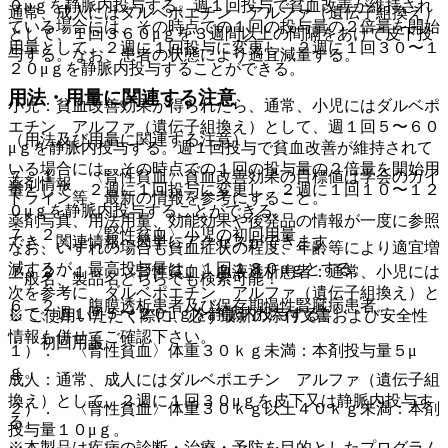
０μｇを静脈内投与する。週１回投与で貧血改善が維持され
通常、成人にはダルベポエチン アルファ（遺伝子組換え）
ている場合には、その時点での１回の投与量の２倍量を開始
として、１回３６０μｇを３週間以上の間隔をあけて皮下投
用量として、２週に１回投与に変更し、２週に１回３０〜１
与する。なお、患者の状態により適宜減量する。
２０μｇを静脈内投与することができる。
用法・用量に関連する注意
小児：貧血改善効果が得られたら、通常、小児にはダルベポ
エチン アルファ（遺伝子組換え）として、週１回５〜６０
（用法及び用量に関連する注意）
μｇを静脈内投与する。週１回投与で貧血改善が維持されて
いる場合には、その時点での１回の投与量の２倍量を開始用
７．１． 〈腎性貧血〉貧血改善効果の目標値は学会のガイ
薬剤情報
量として、２週に１回投与に変更し、２週に１回１０〜１２
ドライン等、最新の情報を参考にすること。
０μｇを静脈内投与することができる。
薬剤写真、用法用量、効能効果や後発品の情報が一度に参照
７．２． 〈腎性貧血〉小児の初回用量
でき、関連情報へ簡単にアクセスができます。
なお、いずれの場合も貧血症状の程度、年齢等により適宜増
減するが、最高投与量は、１回１８０μｇとする。
７．２．１． 〈腎性貧血〉血液透析患者：通常、小児には
一般名、製品名どちらでも検索可能！
次を参考に、ダルベポエチン アルファ（遺伝子組換え）と
６．２． 腹膜透析患者及び保存期慢性腎臓病患者
して、週１回５〜２０μｇを静脈内投与する。
※ ご使用いただく際に、必ず最新の添付文書および安全性
情報も併せてご確認下さい。
・ 初回用量
１）． 〈腎性貧血〉体重３０ｋｇ未満：本剤投与量５μ
ｇ。
成人：通常、成人にはダルベポエチン アルファ（遺伝子組
換え）として、２週に１回３０μｇを皮下又は静脈内投与す
２）． 〈腎性貧血〉体重３０ｋｇ以上４０ｋｇ未満：本剤
る。
投与量１０μｇ。
※本製品は疾病の診断・治療・予防を目的としたプログラム