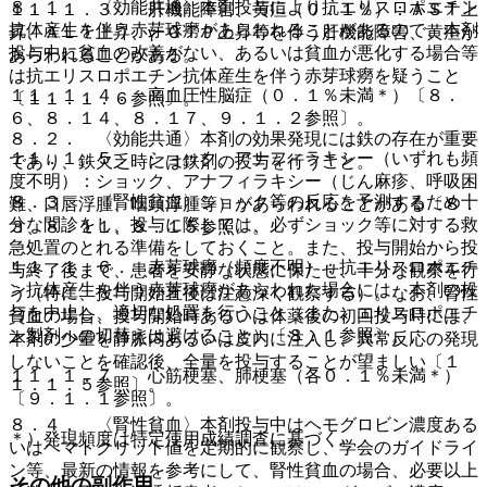
８．１． 〈効能共通〉本剤投与により抗エリスロポエチン
１１．１．３． 肝機能障害、黄疸（０．１％）：ＡＳＴ上
抗体産生を伴う赤芽球癆があらわれることがあるので、本剤
昇、ＡＬＴ上昇、γ−ＧＴＰ上昇等を伴う肝機能障害、黄疸が
投与中に貧血の改善がない、あるいは貧血が悪化する場合等
あらわれることがある。
は抗エリスロポエチン抗体産生を伴う赤芽球癆を疑うこと
１１．１．４． 高血圧性脳症（０．１％未満＊）〔８．
〔１１．１．６参照〕。
６、８．１４、８．１７、９．１．２参照〕。
８．２． 〈効能共通〉本剤の効果発現には鉄の存在が重要
１１．１．５． ショック、アナフィラキシー（いずれも頻
であり、鉄欠乏時には鉄剤の投与を行うこと。
度不明）：ショック、アナフィラキシー（じん麻疹、呼吸困
８．３． 〈腎性貧血〉ショック等の反応を予測するため十
難、口唇浮腫、咽頭浮腫等）があらわれることがある〔８．
分な問診をし、投与に際しては、必ずショック等に対する救
３、８．１１、８．１５参照〕。
急処置のとれる準備をしておくこと。また、投与開始から投
１１．１．６． 赤芽球癆（頻度不明）：抗エリスロポエチ
与終了後まで、患者を安静な状態に保たせ、十分な観察を行
ン抗体産生を伴う赤芽球癆があらわれた場合には、本剤の投
う（特に、投与開始直後は注意深く観察する）。なお、腎性
与を中止し、適切な処置を行うこと（また、エリスロポエチ
貧血の場合、投与開始時あるいは休薬後の初回投与時には、
ン製剤への切替えは避けること）〔８．１参照〕。
本剤の少量を静脈内あるいは皮内に注入し、異常反応の発現
しないことを確認後、全量を投与することが望ましい〔１
１１．１．７． 心筋梗塞、肺梗塞（各０．１％未満＊）
１．１．５参照〕。
〔９．１．１参照〕。
８．４． 〈腎性貧血〉本剤投与中はヘモグロビン濃度ある
＊）発現頻度は特定使用成績調査に基づく。
いはヘマトクリット値を定期的に観察し、学会のガイドライ
ン等、最新の情報を参考にして、腎性貧血の場合、必要以上
その他の副作用