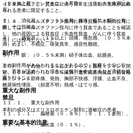
（ＢＵＮ上昇、クレアチニン上昇等）、（０．５％未満）血
ｄＬ未満に低下し、貧血症に伴う日常生活活動の支障が認め
尿。
られる患者に限定すること。
７）． 消化器：（０．５％未満）腹痛、嘔気・嘔吐、胃
５．８． 〈ベルズチファン投与に伴う貧血〉本剤の投与に
炎、十二指腸炎。
際しては、ベルズチファン投与に伴う貧血であることを確認
し、他の原因による貧血症（失血性貧血、がんに伴う貧血
８）． 感覚器：（１％以上）頭痛、倦怠感、（０．５％未
等）には投与しないこと。
満）めまい、不眠症、味覚異常、感音性難聴。
副作用
９）． 眼：（０．５％未満）硝子体出血、結膜炎。
次の副作用があらわれることがあるので、観察を十分に行
１０）． その他：（１％以上）シャント血栓・シャント閉
い、異常が認められた場合には投与を中止するなど適切な処
塞、ＬＤＨ上昇、（０．５％未満）透析回路内残血、筋骨格
置を行うこと。
痛、シャント部疼痛、発熱、胸部不快感、浮腫、止血不良、
糖尿病性壊疽、（頻度不明）熱感・ほてり感。
重大な副作用
禁忌
１１．１． 重大な副作用
本剤の成分又はエリスロポエチン製剤に過敏症の患者。
１１．１．１． 脳梗塞（０．８％）〔９．１．１参照〕。
重要な基本的注意
１１．１．２． 脳出血（０．１％）。