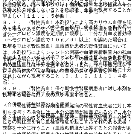
貧血の場合、投与開始時には、本剤の少量を皮内に注入し、
ン濃度あるいはヘマトクリット値が回復するまで観察を十分
異常反応の発現しないことを確認後、全量を投与することが
に行うこと〔９．１．２、１１．１．４参照〕。
望ましい〔１１．１．５参照〕。
８．７． 〈腎性貧血〉本剤投与により高カリウム血症を認
８．１６． 〈ベルズチファン投与に伴う貧血〉本剤投与中
める場合があるので、腎性貧血では、食事管理を適切に行う
はヘモグロビン濃度を定期的に観察し、十分な貧血改善効果
こと。
（ヘモグロビン濃度で１０ｇ／ｄＬ以上）を認めた場合は、
８．８． 〈腎性貧血〉血液透析患者の腎性貧血において
投与を中止すること。
は、本剤投与によりシャントの閉塞や血液透析装置内の残血
８．１７． 〈ベルズチファン投与に伴う貧血〉本剤投与に
を認める場合があるので、シャントの血流量や血液透析装置
より血圧上昇を認める場合があり、また、高血圧性脳症が報
内の血流量には十分注意すること（このような場合にはシャ
告されているので、血圧、ヘモグロビン濃度等の推移に十分
ントの再造設、抗凝固剤の増量等の適切な処置をとるこ
注意しながら投与すること〔９．１．２、１１．１．４参
と）。
照〕。
８．９． 〈腎性貧血〉保存期慢性腎臓病患者に対し本剤を
（特定の背景を有する患者に関する注意）
投与する場合には、次の点を考慮すること。
（合併症・既往歴等のある患者）
・ 〈腎性貧血〉保存期慢性腎臓病の腎性貧血患者に対し本
剤を投与する場合には、水分の調節が困難であるので、水分
９．１．１． 心筋梗塞、肺梗塞、脳梗塞等の患者、又はそ
量と電解質の収支及び腎機能並びに血圧等の観察を十分行う
れらの既往歴を有し血栓塞栓症を起こすおそれのある患者：
こと。
観察を十分に行うこと（血液粘稠度が上昇するとの報告があ