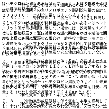
はヘモグロビン濃度あるいはヘマトクリット値の推移を確認
６）． 〈腎性貧血〉切替え前１週間あるいは２週間（小児
し、適宜調整を行うこと。
は切替え前２週間）のエリスロポエチン製剤投与量の合計１
２０００ＩＵ：（本剤投与量）成人・小児６０μｇ。
７．５．２． 〈腎性貧血〉１回あたり１８０μｇを投与し
てもヘモグロビン濃度が目標範囲に達しないあるいはヘマト
７．４． 〈腎性貧血〉投与量調整
クリット値が目標範囲に達しない場合には、投与量を１／２
とし、投与頻度を２週に１回から週１回あるいは４週に１回
投与初期にヘモグロビン濃度あるいはヘマトクリット値に適
から２週に１回に変更すること。
度な上昇がみられなかった場合や、維持投与期にヘモグロビ
ン濃度あるいはヘマトクリット値が２週連続して目標範囲か
７．６． 〈骨髄異形成症候群に伴う貧血〉他の抗悪性腫瘍
ら逸脱した場合など、用量調整が必要な場合には、次を参考
剤との併用について、有効性及び安全性は確立していない。
に投与量を増減すること。
７．７． 〈骨髄異形成症候群に伴う貧血〉必要以上の造血
なお、増量する場合には原則として１段階ずつ行うこと。
作用（ヘモグロビン濃度で１１ｇ／ｄＬ超を目安とする）を
認めた場合等、減量が必要な場合には、その時点での投与量
また、小児に対して１回３μｇ／ｋｇを超えて投与する場
の半量を目安に減量し、その後ヘモグロビン濃度が低下し増
合、慎重に投与すること。
量が必要となった場合（ヘモグロビン濃度で９ｇ／ｄＬ未満
［成人（皮下投与時）の投与量調整］
を目安とする）には、その時点での投与量の倍量を目安に増
量する（ただし最高投与量は１回２４０μｇとする）。
１）． 〈腎性貧血〉段階１：本剤投与量１５μｇ。
７．８． 〈骨髄異形成症候群に伴う貧血〉本剤を投与して
２）． 〈腎性貧血〉段階２：本剤投与量３０μｇ。
も、十分な貧血改善効果が認められない場合、又は病勢の進