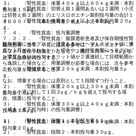
３）． 〈腎性貧血〉体重４０ｋｇ以上６０ｋｇ未満：本剤
６）． 〈腎性貧血〉切替え前１週間あるいは２週間（小児
投与量１５μｇ。
は切替え前２週間）のエリスロポエチン製剤投与量の合計１
４）． 〈腎性貧血〉体重６０ｋｇ以上：本剤投与量２０μ
２０００ＩＵ：（本剤投与量）成人・小児６０μｇ。
ｇ。
７．４． 〈腎性貧血〉投与量調整
７．２．２． 〈腎性貧血〉腹膜透析患者及び保存期慢性腎
投与初期にヘモグロビン濃度あるいはヘマトクリット値に適
臓病患者：通常、小児には次を参考に、ダルベポエチン ア
度な上昇がみられなかった場合や、維持投与期にヘモグロビ
ルファ（遺伝子組換え）として、２週に１回５〜３０μｇを
ン濃度あるいはヘマトクリット値が２週連続して目標範囲か
皮下又は静脈内投与する。
ら逸脱した場合など、用量調整が必要な場合には、次を参考
１）． 〈腎性貧血〉体重２０ｋｇ未満：本剤投与量５μ
に投与量を増減すること。
ｇ。
なお、増量する場合には原則として１段階ずつ行うこと。
２）． 〈腎性貧血〉体重２０ｋｇ以上３０ｋｇ未満：本剤
また、小児に対して１回３μｇ／ｋｇを超えて投与する場
投与量１０μｇ。
合、慎重に投与すること。
３）． 〈腎性貧血〉体重３０ｋｇ以上４０ｋｇ未満：本剤
［成人（皮下投与時）の投与量調整］
投与量１５μｇ。
１）． 〈腎性貧血〉段階１：本剤投与量１５μｇ。
４）． 〈腎性貧血〉体重４０ｋｇ以上６０ｋｇ未満：本剤
投与量２０μｇ。
２）． 〈腎性貧血〉段階２：本剤投与量３０μｇ。