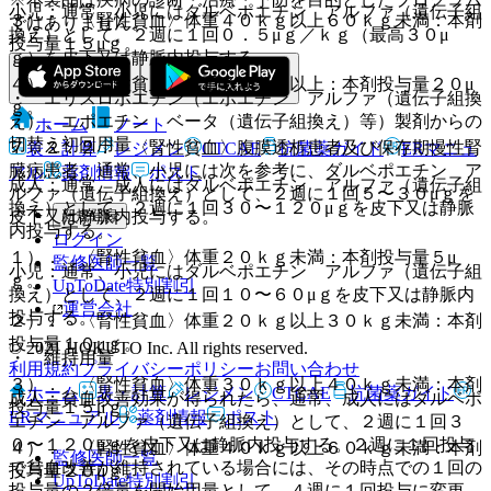
小児：通常、小児にはダルベポエチン アルファ（遺伝子組
３）． 〈腎性貧血〉体重４０ｋｇ以上６０ｋｇ未満：本剤
ではありません。
換え）として、２週に１回０．５μｇ／ｋｇ（最高３０μ
投与量１５μｇ。
ｇ）を皮下又は静脈内投与する。
４）． 〈腎性貧血〉体重６０ｋｇ以上：本剤投与量２０μ
・ エリスロポエチン（エポエチン アルファ（遺伝子組換
ｇ。
え）、エポエチン ベータ（遺伝子組換え）等）製剤からの
ホーム
ノート
切替え初回用量
７．２．２． 〈腎性貧血〉腹膜透析患者及び保存期慢性腎
表・計算
レジメン
CTCAE
抗菌薬ガイド
ERマニュ
臓病患者：通常、小児には次を参考に、ダルベポエチン ア
アル
薬剤情報
ポスト
成人：通常、成人にはダルベポエチン アルファ（遺伝子組
ルファ（遺伝子組換え）として、２週に１回５〜３０μｇを
換え）として、２週に１回３０〜１２０μｇを皮下又は静脈
皮下又は静脈内投与する。
新規登録
内投与する。
ログイン
１）． 〈腎性貧血〉体重２０ｋｇ未満：本剤投与量５μ
監修医師一覧
小児：通常、小児にはダルベポエチン アルファ（遺伝子組
ｇ。
UpToDate特別割引
換え）として、２週に１回１０〜６０μｇを皮下又は静脈内
運営会社
投与する。
２）． 〈腎性貧血〉体重２０ｋｇ以上３０ｋｇ未満：本剤
投与量１０μｇ。
© 2021 HOKUTO Inc. All rights reserved.
・ 維持用量
利用規約
プライバシーポリシー
お問い合わせ
３）． 〈腎性貧血〉体重３０ｋｇ以上４０ｋｇ未満：本剤
ホーム
表・計算
レジメン
CTCAE
抗菌薬ガイド
成人：貧血改善効果が得られたら、通常、成人にはダルベポ
投与量１５μｇ。
ERマニュアル
薬剤情報
ポスト
エチン アルファ（遺伝子組換え）として、２週に１回３
０〜１２０μｇを皮下又は静脈内投与する。２週に１回投与
４）． 〈腎性貧血〉体重４０ｋｇ以上６０ｋｇ未満：本剤
監修医師一覧
で貧血改善が維持されている場合には、その時点での１回の
投与量２０μｇ。
UpToDate特別割引
投与量の２倍量を開始用量として、４週に１回投与に変更