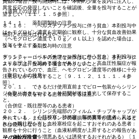
貧血の場合、投与開始時には、本剤の少量を皮内に注入し、
異常反応の発現しないことを確認後、全量を投与することが
（適用上の注意）
望ましい〔１１．１．５参照〕。
１４．１． 薬剤調製時の注意
８．１６． 〈ベルズチファン投与に伴う貧血〉本剤投与中
はヘモグロビン濃度を定期的に観察し、十分な貧血改善効果
他剤との混注は行わないこと。
（ヘモグロビン濃度で１０ｇ／ｄＬ以上）を認めた場合は、
投与を中止すること。
１４．２． 薬剤投与時の注意
８．１７． 〈ベルズチファン投与に伴う貧血〉本剤投与に
プランジャーロッドの無理な操作はしないこと。またバック
より血圧上昇を認める場合があり、また、高血圧性脳症が報
ストップは、投与終了後まで外さないこと。
告されているので、血圧、ヘモグロビン濃度等の推移に十分
（取扱い上の注意）
注意しながら投与すること〔９．１．２、１１．１．４参
照〕。
２０．１． できるだけ使用直前までピロー包装からシリン
ジを取り出さないこと。外箱開封後は遮光して保存するこ
（特定の背景を有する患者に関する注意）
と。
（合併症・既往歴等のある患者）
２０．２． シリンジ先端部のフィルム・チップキャップが
９．１．１． 心筋梗塞、肺梗塞、脳梗塞等の患者、又はそ
外れている、またはシリンジの破損等の異常が認められると
れらの既往歴を有し血栓塞栓症を起こすおそれのある患者：
きは使用しないこと。
観察を十分に行うこと（血液粘稠度が上昇するとの報告があ
り、血栓塞栓症を増悪あるいは誘発するおそれがある）〔１
その他の注意