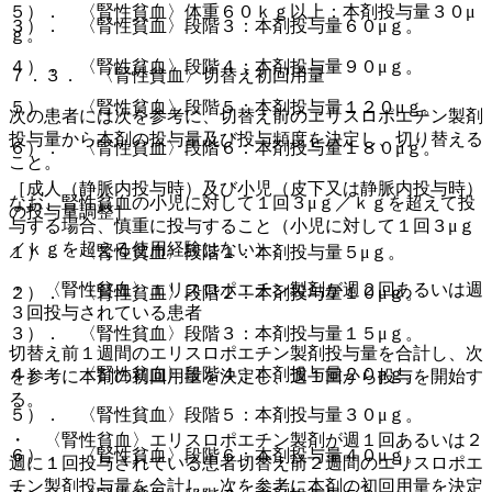
５）． 〈腎性貧血〉体重６０ｋｇ以上：本剤投与量３０μ
３）． 〈腎性貧血〉段階３：本剤投与量６０μｇ。
ｇ。
４）． 〈腎性貧血〉段階４：本剤投与量９０μｇ。
７．３． 〈腎性貧血〉切替え初回用量
５）． 〈腎性貧血〉段階５：本剤投与量１２０μｇ。
次の患者には次を参考に、切替え前のエリスロポエチン製剤
投与量から本剤の投与量及び投与頻度を決定し、切り替える
６）． 〈腎性貧血〉段階６：本剤投与量１８０μｇ。
こと。
［成人（静脈内投与時）及び小児（皮下又は静脈内投与時）
なお、腎性貧血の小児に対して１回３μｇ／ｋｇを超えて投
の投与量調整］
与する場合、慎重に投与すること（小児に対して１回３μｇ
／ｋｇを超える使用経験はない）。
１）． 〈腎性貧血〉段階１：本剤投与量５μｇ。
・ 〈腎性貧血〉エリスロポエチン製剤が週２回あるいは週
２）． 〈腎性貧血〉段階２：本剤投与量１０μｇ。
３回投与されている患者
３）． 〈腎性貧血〉段階３：本剤投与量１５μｇ。
切替え前１週間のエリスロポエチン製剤投与量を合計し、次
４）． 〈腎性貧血〉段階４：本剤投与量２０μｇ。
を参考に本剤の初回用量を決定し、週１回から投与を開始す
る。
５）． 〈腎性貧血〉段階５：本剤投与量３０μｇ。
・ 〈腎性貧血〉エリスロポエチン製剤が週１回あるいは２
６）． 〈腎性貧血〉段階６：本剤投与量４０μｇ。
週に１回投与されている患者切替え前２週間のエリスロポエ
チン製剤投与量を合計し、次を参考に本剤の初回用量を決定