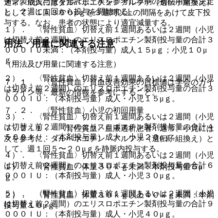
チン製剤投与量を合計し、次を参考に本剤の初回用量を決定
通常、成人にはダルベポエチン アルファ（遺伝子組換え）
し、２週に１回から投与を開始する。
として、１回３６０μｇを３週間以上の間隔をあけて皮下投
与する。なお、患者の状態により適宜減量する。
１）． 〈腎性貧血〉切替え前１週間あるいは２週間（小児
は切替え前２週間）のエリスロポエチン製剤投与量の合計３
用法・用量に関連する注意
０００ＩＵ未満：（本剤投与量）成人１５μｇ；小児１０μ
ｇ。
（用法及び用量に関連する注意）
２）． 〈腎性貧血〉切替え前１週間あるいは２週間（小児
７．１． 〈腎性貧血〉貧血改善効果の目標値は学会のガイ
は切替え前２週間）のエリスロポエチン製剤投与量の合計３
ドライン等、最新の情報を参考にすること。
０００ＩＵ：（本剤投与量）成人・小児１５μｇ。
７．２． 〈腎性貧血〉小児の初回用量
３）． 〈腎性貧血〉切替え前１週間あるいは２週間（小児
は切替え前２週間）のエリスロポエチン製剤投与量の合計４
７．２．１． 〈腎性貧血〉血液透析患者：通常、小児には
５００ＩＵ：（本剤投与量）成人・小児２０μｇ。
次を参考に、ダルベポエチン アルファ（遺伝子組換え）と
して、週１回５〜２０μｇを静脈内投与する。
４）． 〈腎性貧血〉切替え前１週間あるいは２週間（小児
は切替え前２週間）のエリスロポエチン製剤投与量の合計６
１）． 〈腎性貧血〉体重３０ｋｇ未満：本剤投与量５μ
０００ＩＵ：（本剤投与量）成人・小児３０μｇ。
ｇ。
５）． 〈腎性貧血〉切替え前１週間あるいは２週間（小児
２）． 〈腎性貧血〉体重３０ｋｇ以上４０ｋｇ未満：本剤
は切替え前２週間）のエリスロポエチン製剤投与量の合計９
投与量１０μｇ。
０００ＩＵ：（本剤投与量）成人・小児４０μｇ。