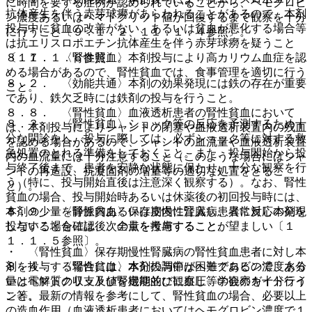
に時間を要する症例が認められていることから、ヘモグロビ
抗体産生を伴う赤芽球癆があらわれることがあるので、本剤
ン濃度あるいはヘマトクリット値が回復するまで観察を十分
投与中に貧血の改善がない、あるいは貧血が悪化する場合等
に行うこと〔９．１．２、１１．１．４参照〕。
は抗エリスロポエチン抗体産生を伴う赤芽球癆を疑うこと
〔１１．１．６参照〕。
８．７． 〈腎性貧血〉本剤投与により高カリウム血症を認
める場合があるので、腎性貧血では、食事管理を適切に行う
８．２． 〈効能共通〉本剤の効果発現には鉄の存在が重要
こと。
であり、鉄欠乏時には鉄剤の投与を行うこと。
８．８． 〈腎性貧血〉血液透析患者の腎性貧血において
８．３． 〈腎性貧血〉ショック等の反応を予測するため十
は、本剤投与によりシャントの閉塞や血液透析装置内の残血
分な問診をし、投与に際しては、必ずショック等に対する救
を認める場合があるので、シャントの血流量や血液透析装置
急処置のとれる準備をしておくこと。また、投与開始から投
内の血流量には十分注意すること（このような場合にはシャ
与終了後まで、患者を安静な状態に保たせ、十分な観察を行
ントの再造設、抗凝固剤の増量等の適切な処置をとるこ
う（特に、投与開始直後は注意深く観察する）。なお、腎性
と）。
貧血の場合、投与開始時あるいは休薬後の初回投与時には、
本剤の少量を静脈内あるいは皮内に注入し、異常反応の発現
８．９． 〈腎性貧血〉保存期慢性腎臓病患者に対し本剤を
しないことを確認後、全量を投与することが望ましい〔１
投与する場合には、次の点を考慮すること。
１．１．５参照〕。
・ 〈腎性貧血〉保存期慢性腎臓病の腎性貧血患者に対し本
８．４． 〈腎性貧血〉本剤投与中はヘモグロビン濃度ある
剤を投与する場合には、水分の調節が困難であるので、水分
いはヘマトクリット値を定期的に観察し、学会のガイドライ
量と電解質の収支及び腎機能並びに血圧等の観察を十分行う
ン等、最新の情報を参考にして、腎性貧血の場合、必要以上
こと。
の造血作用（血液透析患者においてはヘモグロビン濃度で１