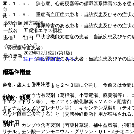
麻
９．１．５． 狭心症、心筋梗塞等の循環器系障害のある患
向
９．１．６． 重症高血圧症の患者：当該疾患及びその症状
覚
薬効分類
漢方製剤
９．１．７． 排尿障害のある患者：当該疾患及びその症状
一般名
五虎湯エキス顆粒
９．１．８． 甲状腺機能亢進症の患者：当該疾患及びその
薬価
11
円
メーカー
ツムラ
（腎機能障害患者）
2023年12月改訂(第1版)
最終更新
９．２．１． 高度腎障害のある患者：当該疾患及びその症
添付文書のPDFはこちら
相互作用
用法・用量
１０．２． 併用注意：
通常、成人１日７．５ｇを２〜３回に分割し、食前又は食間
１）． マオウ含有製剤（葛根湯、小青竜湯、麻黄湯等）、
効能・効果
ドエフェドリン等）、モノアミン酸化酵素＜ＭＡＯ＞阻害剤
ドレナリン、イソプレナリン等）、キサンチン系製剤（テオ
せき、気管支ぜんそく。
るなど慎重に投与すること（交感神経刺激作用が増強される
副作用
２）． カンゾウ含有製剤（芍薬甘草湯、補中益気湯、抑肝
リチルリチン酸一アンモニウム・グリシン・ＤＬ−メチオニ