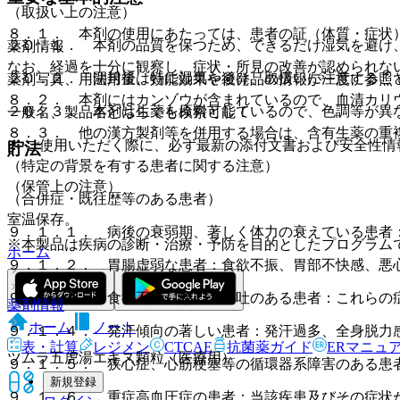
（取扱い上の注意）
８．１． 本剤の使用にあたっては、患者の証（体質・症状
２０．１． 本剤の品質を保つため、できるだけ湿気を避け
薬剤情報
なお、経過を十分に観察し、症状・所見の改善が認められな
２０．２． 開封後は特に湿気を避け、取扱いに注意するこ
薬剤写真、用法用量、効能効果や後発品の情報が一度に参照
８．２． 本剤にはカンゾウが含まれているので、血清カリ
２０．３． 本剤は生薬を原料としているので、色調等が異
一般名、製品名どちらでも検索可能！
８．３． 他の漢方製剤等を併用する場合は、含有生薬の重
※ ご使用いただく際に、必ず最新の添付文書および安全性情
貯法
（特定の背景を有する患者に関する注意）
（保管上の注意）
（合併症・既往歴等のある患者）
室温保存。
９．１．１． 病後の衰弱期、著しく体力の衰えている患者
※本製品は疾病の診断・治療・予防を目的としたプログラム
ホーム
９．１．２． 胃腸虚弱な患者：食欲不振、胃部不快感、悪
９．１．３． 食欲不振、悪心、嘔吐のある患者：これらの
薬剤情報
ホーム
ノート
９．１．４． 発汗傾向の著しい患者：発汗過多、全身脱力
表・計算
レジメン
CTCAE
抗菌薬ガイド
ERマニュ
ツムラ五虎湯エキス顆粒（医療用）
９．１．５． 狭心症、心筋梗塞等の循環器系障害のある患
新規登録
９．１．６． 重症高血圧症の患者：当該疾患及びその症状