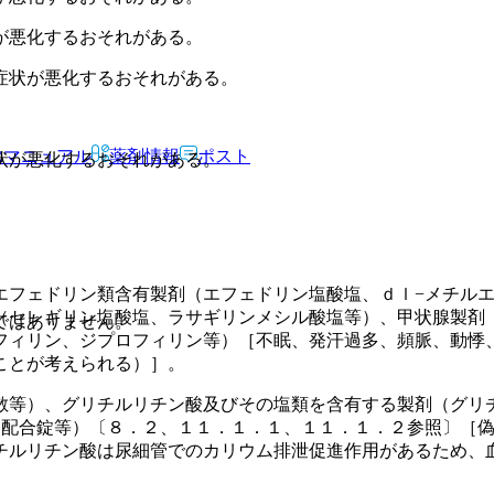
が悪化するおそれがある。
症状が悪化するおそれがある。
Rマニュアル
薬剤情報
ポスト
状が悪化するおそれがある。
エフェドリン類含有製剤（エフェドリン塩酸塩、ｄｌ−メチル
（セレギリン塩酸塩、ラサギリンメシル酸塩等）、甲状腺製剤
ではありません。
フィリン、ジプロフィリン等）［不眠、発汗過多、頻脈、動悸
ことが考えられる）］。
散等）、グリチルリチン酸及びその塩類を含有する製剤（グリ
ン配合錠等）〔８．２、１１．１．１、１１．１．２参照〕［
チルリチン酸は尿細管でのカリウム排泄促進作用があるため、