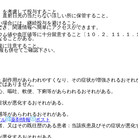
）を考慮して投与すること。
、直射日光の当たらない涼しい所に保管すること。
い場合には、継続投与を避けること。
と。
でき、関連情報へ簡単にアクセスができます。
ウム値や血圧値等に十分留意すること〔１０．２、１１．１．
なることがある。
複に注意すること。
報も併せてご確認下さい。
：副作用があらわれやすくなり、その症状が増強されるおそれ
ではありません。
心、嘔吐、軟便、下痢等があらわれるおそれがある。
症状が悪化するおそれがある。
感等があらわれるおそれがある。
アル
薬剤情報
ポスト
者、又はその既往歴のある患者：当該疾患及びその症状が悪化
が悪化するおそれがある。