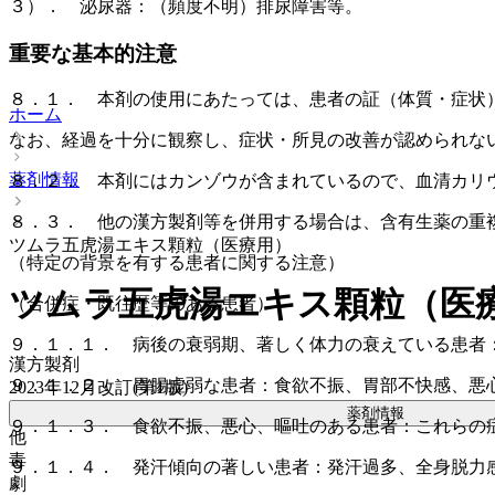
３）． 泌尿器：（頻度不明）排尿障害等。
重要な基本的注意
８．１． 本剤の使用にあたっては、患者の証（体質・症状
ホーム
なお、経過を十分に観察し、症状・所見の改善が認められな
薬剤情報
８．２． 本剤にはカンゾウが含まれているので、血清カリ
８．３． 他の漢方製剤等を併用する場合は、含有生薬の重
ツムラ五虎湯エキス顆粒（医療用）
（特定の背景を有する患者に関する注意）
ツムラ五虎湯エキス顆粒（医
（合併症・既往歴等のある患者）
９．１．１． 病後の衰弱期、著しく体力の衰えている患者
漢方製剤
９．１．２． 胃腸虚弱な患者：食欲不振、胃部不快感、悪
2023年12月改訂(第1版)
薬剤情報
９．１．３． 食欲不振、悪心、嘔吐のある患者：これらの
他
毒
９．１．４． 発汗傾向の著しい患者：発汗過多、全身脱力
劇