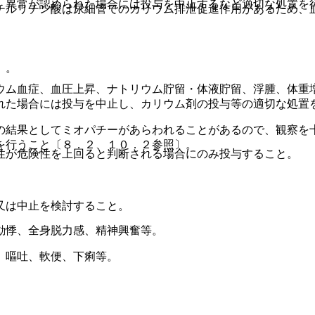
、異常が認められた場合には投与を中止するなど適切な処置を
チルリチン酸は尿細管でのカリウム排泄促進作用があるため、
）。
ウム血症、血圧上昇、ナトリウム貯留・体液貯留、浮腫、体重
れた場合には投与を中止し、カリウム剤の投与等の適切な処置
の結果としてミオパチーがあらわれることがあるので、観察を
を行うこと〔８．２、１０．２参照〕。
性が危険性を上回ると判断される場合にのみ投与すること。
又は中止を検討すること。
動悸、全身脱力感、精神興奮等。
、嘔吐、軟便、下痢等。