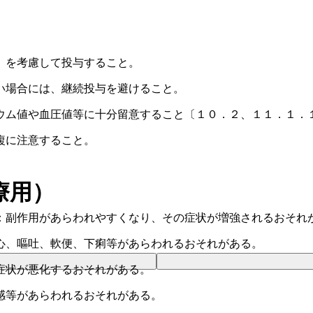
）を考慮して投与すること。
い場合には、継続投与を避けること。
ウム値や血圧値等に十分留意すること〔１０．２、１１．１．
複に注意すること。
療用）
：副作用があらわれやすくなり、その症状が増強されるおそれ
心、嘔吐、軟便、下痢等があらわれるおそれがある。
症状が悪化するおそれがある。
感等があらわれるおそれがある。