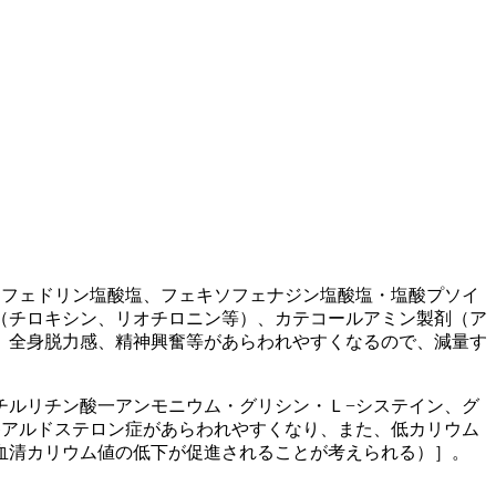
エフェドリン塩酸塩、フェキソフェナジン塩酸塩・塩酸プソイ
（チロキシン、リオチロニン等）、カテコールアミン製剤（ア
、全身脱力感、精神興奮等があらわれやすくなるので、減量す
チルリチン酸一アンモニウム・グリシン・Ｌ−システイン、グ
偽アルドステロン症があらわれやすくなり、また、低カリウム
血清カリウム値の低下が促進されることが考えられる）］。