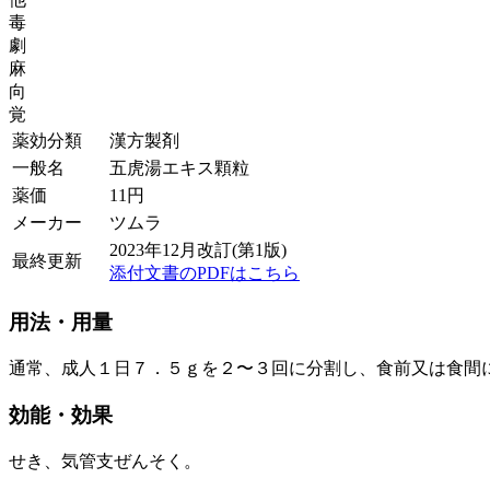
毒
劇
麻
向
覚
薬効分類
漢方製剤
一般名
五虎湯エキス顆粒
薬価
11
円
メーカー
ツムラ
2023年12月改訂(第1版)
最終更新
添付文書のPDFはこちら
用法・用量
通常、成人１日７．５ｇを２〜３回に分割し、食前又は食間
効能・効果
せき、気管支ぜんそく。