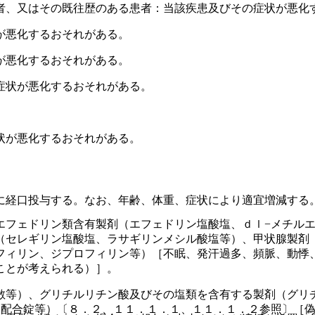
者、又はその既往歴のある患者：当該疾患及びその症状が悪化
が悪化するおそれがある。
が悪化するおそれがある。
症状が悪化するおそれがある。
状が悪化するおそれがある。
に経口投与する。なお、年齢、体重、症状により適宜増減する
エフェドリン類含有製剤（エフェドリン塩酸塩、ｄｌ−メチル
（セレギリン塩酸塩、ラサギリンメシル酸塩等）、甲状腺製剤
フィリン、ジプロフィリン等）［不眠、発汗過多、頻脈、動悸
ことが考えられる）］。
散等）、グリチルリチン酸及びその塩類を含有する製剤（グリ
ン配合錠等）〔８．２、１１．１．１、１１．１．２参照〕［