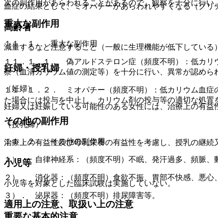
次の副作用があらわれることがあるので、観察を十分に行い
血症の結果として、ミオパチーがあらわれやすくなる（グリ
重大な副作用
高齢者
１１．１． 重大な副作用
減量するなど注意すること（一般に生理機能が低下している
１１．１．１． 偽アルドステロン症（頻度不明）：低カリ
妊婦・授乳婦
察（血清カリウム値の測定等）を十分に行い、異常が認めら
（妊婦）
１１．１．２． ミオパチー（頻度不明）：低カリウム血症
た場合には投与を中止し、カリウム剤の投与等の適切な処置
妊婦又は妊娠している可能性のある女性には、治療上の有益
その他の副作用
（授乳婦）
１１．２． その他の副作用
治療上の有益性及び母乳栄養の有益性を考慮し、授乳の継続
１）． 自律神経系：（頻度不明）不眠、発汗過多、頻脈、
小児等
２）． 消化器：（頻度不明）食欲不振、胃部不快感、悪心
小児等を対象とした臨床試験は実施していない。
３）． 泌尿器：（頻度不明）排尿障害等。
適用上の注意、取扱い上の注意
重要な基本的注意