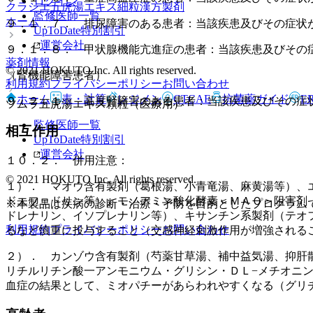
ログイン
クラシエ五虎湯エキス細粒
漢方製剤
監修医師一覧
ホーム
９．１．７． 排尿障害のある患者：当該疾患及びその症状
UpToDate特別割引
運営会社
９．１．８． 甲状腺機能亢進症の患者：当該疾患及びその
薬剤情報
© 2021 HOKUTO Inc. All rights reserved.
（腎機能障害患者）
利用規約
プライバシーポリシー
お問い合わせ
ホーム
表・計算
レジメン
CTCAE
抗菌薬ガイド
E
９．２．１． 高度腎障害のある患者：当該疾患及びその症
ツムラ五虎湯エキス顆粒（医療用）
監修医師一覧
相互作用
UpToDate特別割引
運営会社
１０．２． 併用注意：
© 2021 HOKUTO Inc. All rights reserved.
１）． マオウ含有製剤（葛根湯、小青竜湯、麻黄湯等）、
ドエフェドリン等）、モノアミン酸化酵素＜ＭＡＯ＞阻害剤
※本製品は疾病の診断・治療・予防を目的としたプログラム
ドレナリン、イソプレナリン等）、キサンチン系製剤（テオ
利用規約
プライバシーポリシー
お問い合わせ
るなど慎重に投与すること（交感神経刺激作用が増強される
２）． カンゾウ含有製剤（芍薬甘草湯、補中益気湯、抑肝
リチルリチン酸一アンモニウム・グリシン・ＤＬ−メチオニ
血症の結果として、ミオパチーがあらわれやすくなる（グリ