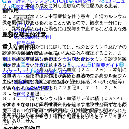
表・計算
レジメン
CTCAE
抗菌薬ガイド
ERマニュ
２．１． 本剤の成分に対し過敏症の既往歴のある患者。
アル
薬剤情報
ポスト
副作用
２．２． ビタミンＤ中毒症状を伴う患者［血清カルシウム
新規登録
値を更に上昇させる］。
次の副作用があらわれることがあるので、観察を十分に行
ログイン
い、異常が認められた場合には投与を中止するなど適切な処
監修医師一覧
重要な基本的注意
置を行うこと。
UpToDate特別割引
運営会社
重大な副作用
８．１． 本剤の使用に際しては、他のビタミンＤ及びその
誘導体の製剤が使用されていないことを確認すること。ま
© 2021 HOKUTO Inc. All rights reserved.
利用規約
プライバシーポリシー
お問い合わせ
た、本剤投与中は、他のビタミンＤ及びビタミンＤ誘導体製
１１．１． 重大な副作用
剤を使用しないよう注意すること。
ホーム
表・計算
レジメン
CTCAE
抗菌薬ガイド
１１．１．１． 高カルシウム血症（２４．２％）：本剤に
ERマニュアル
薬剤情報
ポスト
８．２． 連用中は、血清リン値、血清マグネシウム値、Ａ
は血清カルシウム上昇作用が認められるので、高カルシウム
ｌ−Ｐを定期的に測定することが望ましい〔８．３、９．
血症に基づくと考えられる症状（そう痒感、いらいら感等）
監修医師一覧
１．１、９．２．１、１０．２参照〕。
があらわれることがある〔７．１．１、７．１．２、８．
UpToDate特別割引
３、１０．２参照〕。
運営会社
８．３． 血清カルシウム値・血清リン値の積（Ｃａ×Ｐ）
が大きくなるほど異所性石灰化を起こす危険性が高くなるの
１１．１．２． ショック、アナフィラキシー（いずれも頻
© 2021 HOKUTO Inc. All rights reserved.
で、Ｃａ×Ｐが高値にならないように注意すること〔７．
度不明）：血圧低下、呼吸困難、紅潮等の異常が認められた
※本製品は疾病の診断・治療・予防を目的としたプログラム
１．１、８．２、９．１．１、１０．２、１１．１．１参
場合には投与を中止し、適切な処置を行うこと。
ではありません。
照〕。
その他の副作用