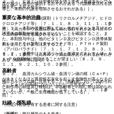
２．２． ビタミンＤ中毒症状を伴う患者［血清カルシウム
度が減少し作用が減弱するおそれがある（代謝酵素活性を誘
値を更に上昇させる］。
導し、本剤の代謝を増加させるおそれがある）］。
重要な基本的注意
５）． チアジド系利尿剤（トリクロルメチアジド、ヒドロ
クロロチアジド等）〔７．１．１、８．３、１１．１．１参
８．１． 本剤の使用に際しては、他のビタミンＤ及びその
照〕［高カルシウム血症があらわれるおそれがある（カルシ
誘導体の製剤が使用されていないことを確認すること。ま
ウムの尿中排泄を減少させる）］。
た、本剤投与中は、他のビタミンＤ及びビタミンＤ誘導体製
６）． ＰＴＨ製剤（テリパラチド等）、ＰＴＨｒＰ製剤
剤を使用しないよう注意すること。
（アバロパラチド）〔７．１．１、７．１．２、８．３、１
８．２． 連用中は、血清リン値、血清マグネシウム値、Ａ
１．１．１参照〕［高カルシウム血症があらわれるおそれが
ｌ−Ｐを定期的に測定することが望ましい〔８．３、９．
ある（相加作用による）］。
１．１、９．２．１、１０．２参照〕。
高齢者
８．３． 血清カルシウム値・血清リン値の積（Ｃａ×Ｐ）
が大きくなるほど異所性石灰化を起こす危険性が高くなるの
補正カルシウム値に注意すること（高齢者において認められ
で、Ｃａ×Ｐが高値にならないように注意すること〔７．
た副作用の頻度及び種類は、非高齢者との間に差は認められ
１．１、８．２、９．１．１、１０．２、１１．１．１参
ていないが、一般に生理機能が低下している）。
照〕。
妊婦・授乳婦
（特定の背景を有する患者に関する注意）
（妊婦）
（合併症・既往歴等のある患者）