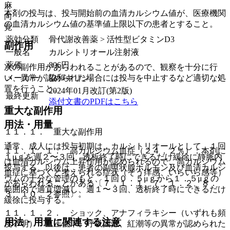
麻
本剤の投与は、投与開始前の血清カルシウム値が、医療機関
向
の血清カルシウム値の基準値上限以下の患者とすること。
覚
薬効分類
骨代謝改善薬 > 活性型ビタミンD3
副作用
一般名
カルシトリオール注射液
薬価
806
円
次の副作用があらわれることがあるので、観察を十分に行
メーカー
協和キリン
い、異常が認められた場合には投与を中止するなど適切な処
置を行うこと。
2024年01月改訂(第2版)
最終更新
添付文書のPDFはこちら
重大な副作用
用法・用量
１１．１． 重大な副作用
通常、成人には投与初期は、カルシトリオールとして、１回
１１．１．１． 高カルシウム血症（２４．２％）：本剤に
１μｇを週２〜３回、透析終了時にできるだけ緩徐に静脈内
は血清カルシウム上昇作用が認められるので、高カルシウム
投与する。以後は、患者の副甲状腺ホルモン及び血清カルシ
血症に基づくと考えられる症状（そう痒感、いらいら感等）
ウムの十分な管理のもと、１回０．５μｇから１．５μｇの
があらわれることがある〔７．１．１、７．１．２、８．
範囲内で適宜増減し、週１〜３回、透析終了時にできるだけ
３、１０．２参照〕。
緩徐に投与する。
１１．１．２． ショック、アナフィラキシー（いずれも頻
用法・用量に関連する注意
度不明）：血圧低下、呼吸困難、紅潮等の異常が認められた