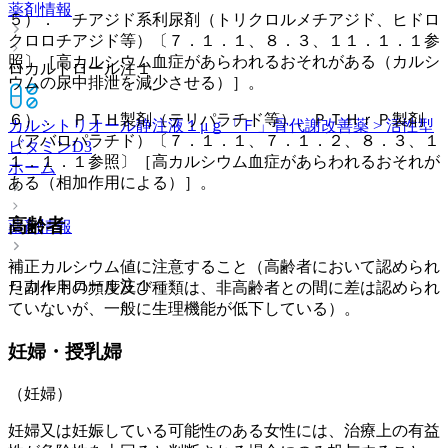
薬剤情報
５）． チアジド系利尿剤（トリクロルメチアジド、ヒドロ
クロロチアジド等）〔７．１．１、８．３、１１．１．１参
照〕［高カルシウム血症があらわれるおそれがある（カルシ
ロカルトロール注１
ウムの尿中排泄を減少させる）］。
６）． ＰＴＨ製剤（テリパラチド等）、ＰＴＨｒＰ製剤
カルシトリオール静注液１μｇ「Ｆ」
骨代謝改善薬 > 活性型
（アバロパラチド）〔７．１．１、７．１．２、８．３、１
ビタミンD3
１．１．１参照〕［高カルシウム血症があらわれるおそれが
ホーム
ある（相加作用による）］。
高齢者
薬剤情報
補正カルシウム値に注意すること（高齢者において認められ
ロカルトロール注１
た副作用の頻度及び種類は、非高齢者との間に差は認められ
ていないが、一般に生理機能が低下している）。
妊婦・授乳婦
（妊婦）
妊婦又は妊娠している可能性のある女性には、治療上の有益