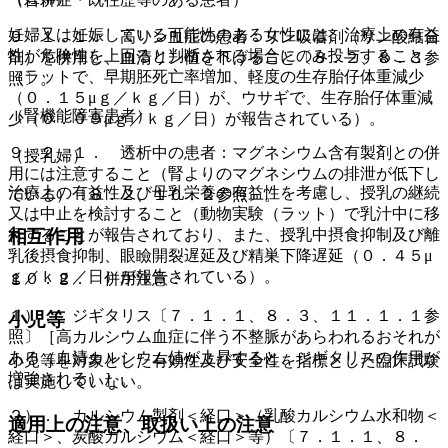
妊婦又は妊娠している可能性のある女性には、治療上の有益
９．１．１． 高リン血症の患者：リン吸着剤（リン酸結合
性が危険性を上回ると判断される場合にのみ投与すること
剤）を併用し、血清リン値を下げること〔８．２、８．３参
（ラットで、早期胚死亡率増加、軽度の生存胎仔体重減少
照〕。
（０．１５μｇ／ｋｇ／日）が、ウサギで、生存胎仔体重減
（腎機能障害患者）
少（０．０９μｇ／ｋｇ／日）が報告されている）。
９．２．１． 透析中の患者：マグネシウム含有製剤との併
（授乳婦）
用には注意すること（腎よりのマグネシウムの排泄が低下し
治療上の有益性及び母乳栄養の有益性を考慮し、授乳の継続
ている）〔８．２、１０．２参照〕。
又は中止を検討すること（動物実験（ラット）で乳汁中に移
行することが報告されており、また、授乳中摂食抑制及び離
相互作用
乳後摂食抑制、眼瞼開裂遅延及び精巣下降遅延（０．４５μ
ｇ／ｋｇ／日）が報告されている）。
１０．２． 併用注意：
１）． ジギタリス〔７．１．１、８．３、１１．１．１参
小児等
照〕［高カルシウム血症に伴う不整脈があらわれるおそれが
ある（血清カルシウム値が上昇すると、ジギタリスの作用が
小児等を対象とした有効性及び安全性を指標とした臨床試験
増強される）］。
は実施していない。
２）． カルシウム製剤＜経口＞（乳酸カルシウム水和物＜
適用上の注意、取扱い上の注意
経口＞、炭酸カルシウム＜経口＞等）〔７．１．１、８．