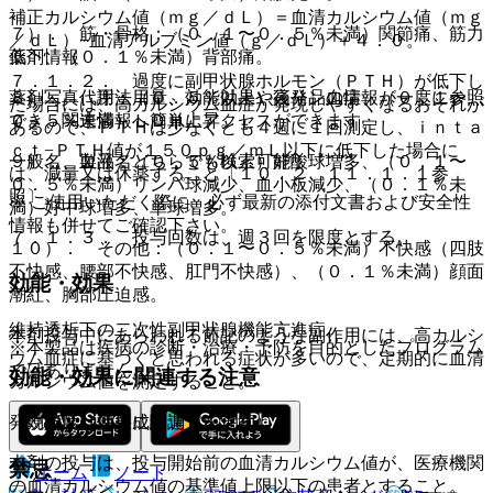
補正カルシウム値（ｍｇ／ｄＬ）＝血清カルシウム値（ｍｇ
７）． 筋・骨格：（０．１〜０．５％未満）関節痛、筋力
／ｄＬ）−血清アルブミン値（ｇ／ｄＬ）＋４．０。
薬剤情報
低下、（０．１％未満）背部痛。
７．１．２． 過度に副甲状腺ホルモン（ＰＴＨ）が低下し
薬剤写真、用法用量、効能効果や後発品の情報が一度に参照
８）． 代謝：（０．５％以上）高リン血症、（０．１〜
た場合には、高カルシウム血症が発現しやすくなるおそれが
でき、関連情報へ簡単にアクセスができます。
０．５％未満）ＬＤＨ上昇。
あるので、ＰＴＨは少なくとも４週に１回測定し、ｉｎｔａ
ｃｔ−ＰＴＨ値が１５０ｐｇ／ｍＬ以下に低下した場合に
一般名、製品名どちらでも検索可能！
９）． 血液：（０．５％以上）好酸球増多、（０．１〜
は、減量又は休薬すること〔１０．２、１１．１．１参
０．５％未満）リンパ球減少、血小板減少、（０．１％未
照〕。
※ ご使用いただく際に、必ず最新の添付文書および安全性
満）好中球増多、単球増多。
情報も併せてご確認下さい。
７．１．３． 投与回数は、週３回を限度とする。
１０）． その他：（０．１〜０．５％未満）不快感（四肢
不快感、腰部不快感、肛門不快感）、（０．１％未満）顔面
効能・効果
潮紅、胸部圧迫感。
維持透析下の二次性副甲状腺機能亢進症。
本剤投与中にあらわれる前記のような副作用には、高カルシ
※本製品は疾病の診断・治療・予防を目的としたプログラム
ウム血症に基づくと思われる症状が多いので、定期的に血清
ではありません。
効能・効果に関連する注意
カルシウム値を測定すること。
発現頻度は使用成績調査を含む。
（効能又は効果に関連する注意）
本剤の投与は、投与開始前の血清カルシウム値が、医療機関
禁忌
ホーム
ノート
の血清カルシウム値の基準値上限以下の患者とすること。