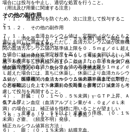
場合には投与を中止し、適切な処置を行うこと。
（用法及び用量に関連する注意）
その他の副作用
７．１． 過量投与を防ぐため、次に注意して投与するこ
と。
１１．２． その他の副作用
７．１．１． 血清カルシウム値は、定期的（少なくとも２
１）． 消化器：（０．１〜０．５％未満）嘔気、嘔吐、食
週に１回）に測定する。ただし、血清カルシウム値が医療機
欲不振、便秘、膵炎悪化。
関の血清カルシウム値の基準値上限を０．５ｍｇ／ｄＬ超え
た場合には、さらに測定頻度を高くし（週に１回以上）、減
２）． 精神神経系：（０．１〜０．５％未満）いらいら
量等も考慮して慎重に投与すること。また、血清カルシウム
感、不眠、手しびれ感、めまい、頭痛、（０．１％未満）感
値が医療機関の血清カルシウム値の基準値上限を１ｍｇ／ｄ
情鈍麻（ぼんやり）、気分不良、うつ状態悪化。
Ｌ超えた場合には、直ちに休薬し、休薬により血清カルシウ
３）． 循環器：（０．１〜０．５％未満）高血圧、動悸、
ム値が、医療機関の血清カルシウム値の基準値まで低下した
心房細動、（０．１％未満）ＱＴ延長、房室ブロック。
ことを確認した上で、休薬前の投与量を参考に、減量等も考
慮して投与を再開すること。
４）． 肝臓：（０．１〜０．５％未満）γ−ＧＴＰ上昇、Ａ
ＳＴ上昇。
低アルブミン血症（血清アルブミン量が４．０ｇ／ｄＬ未
満）の場合には、補正値を指標に用いることが望ましい
５）． 皮膚：（０．５％以上）皮膚そう痒感、（０．１％
〔８．３、１０．２、１１．１．１参照〕。
未満）ざ瘡、（頻度不明）発疹。
補正カルシウム値算出方法：
６）． 眼：（０．１％未満）結膜充血。