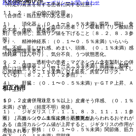
利用規約
プライバシーポリシー
お問い合わせ
（特定の背景を有する患者に関する注意）
１１．２． その他の副作用
（合併症・既往歴等のある患者）
１）． 消化器：（０．１〜０．５％未満）嘔気、嘔吐、食
９．１．１． 高リン血症の患者：リン吸着剤（リン酸結合
欲不振、便秘、膵炎悪化。
剤）を併用し、血清リン値を下げること〔８．２、８．３参
照〕。
２）． 精神神経系：（０．１〜０．５％未満）いらいら
感、不眠、手しびれ感、めまい、頭痛、（０．１％未満）感
（腎機能障害患者）
情鈍麻（ぼんやり）、気分不良、うつ状態悪化。
９．２．１． 透析中の患者：マグネシウム含有製剤との併
３）． 循環器：（０．１〜０．５％未満）高血圧、動悸、
用には注意すること（腎よりのマグネシウムの排泄が低下し
心房細動、（０．１％未満）ＱＴ延長、房室ブロック。
ている）〔８．２、１０．２参照〕。
４）． 肝臓：（０．１〜０．５％未満）γ−ＧＴＰ上昇、Ａ
相互作用
ＳＴ上昇。
１０．２． 併用注意：
５）． 皮膚：（０．５％以上）皮膚そう痒感、（０．１％
未満）ざ瘡、（頻度不明）発疹。
１）． ジギタリス〔７．１．１、８．３、１１．１．１参
照〕［高カルシウム血症に伴う不整脈があらわれるおそれが
６）． 眼：（０．１％未満）結膜充血。
ある（血清カルシウム値が上昇すると、ジギタリスの作用が
７）． 筋・骨格：（０．１〜０．５％未満）関節痛、筋力
増強される）］。
低下、（０．１％未満）背部痛。