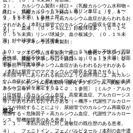
２）． カルシウム製剤＜経口＞（乳酸カルシウム水和物＜
８）． 代謝：（０．５％以上）高リン血症、（０．１〜
経口＞、炭酸カルシウム＜経口＞等）〔７．１．１、８．
０．５％未満）ＬＤＨ上昇。
３、１１．１．１参照〕［高カルシウム血症があらわれるお
それがある（本剤は腸管でのカルシウムの吸収を促進させ
９）． 血液：（０．５％以上）好酸球増多、（０．１〜
る）］。
０．５％未満）リンパ球減少、血小板減少、（０．１％未
満）好中球増多、単球増多。
３）． マグネシウム含有製剤：
１０）． その他：（０．１〜０．５％未満）不快感（四肢
@． マグネシウム含有製剤＜経口＞（酸化マグネシウム＜
不快感、腰部不快感、肛門不快感）、（０．１％未満）顔面
経口＞、炭酸マグネシウム＜経口＞等）〔８．２、９．２．
潮紅、胸部圧迫感。
１参照〕［高マグネシウム血症があらわれるおそれがある
（本剤は腸管でのマグネシウムの吸収を促進させる）］。
本剤投与中にあらわれる前記のような副作用には、高カルシ
ウム血症に基づくと思われる症状が多いので、定期的に血清
A． マグネシウム含有製剤（酸化マグネシウム、炭酸マグ
カルシウム値を測定すること。
ネシウム等）〔８．２、９．２．１参照〕［ミルク・アルカ
リ症候群（高カルシウム血症、高窒素血症、アルカローシス
発現頻度は使用成績調査を含む。
等）があらわれるおそれがある（＜機序＞代謝性アルカロー
シスが持続することにより、尿細管でのカルシウム再吸収が
禁忌
増加する＜危険因子＞高カルシウム血症、代謝性アルカロー
シス、腎機能障害のある患者）］。
２．１． 本剤の成分に対し過敏症の既往歴のある患者。
４）． フェニトイン、フェノバルビタール［本剤の血中濃