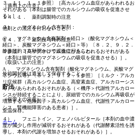
３、１１．１．１参照〕［高カルシウム血症があらわれるお
（適用上の注意）
それがある（本剤は腸管でのカルシウムの吸収を促進させ
る）］。
１４．１． 薬剤調製時の注意
３）． マグネシウム含有製剤：
他剤との混注を行わないこと。
@． マグネシウム含有製剤＜経口＞（酸化マグネシウム＜
１４．２． 薬剤投与時の注意
経口＞、炭酸マグネシウム＜経口＞等）〔８．２、９．２．
静注は約３０秒間かけて緩徐に行うこと。
１参照〕［高マグネシウム血症があらわれるおそれがある
（本剤は腸管でのマグネシウムの吸収を促進させる）］。
（取扱い上の注意）
A． マグネシウム含有製剤（酸化マグネシウム、炭酸マグ
外箱開封後は遮光して保存すること。
ネシウム等）〔８．２、９．２．１参照〕［ミルク・アルカ
リ症候群（高カルシウム血症、高窒素血症、アルカローシス
貯法
等）があらわれるおそれがある（＜機序＞代謝性アルカロー
シスが持続することにより、尿細管でのカルシウム再吸収が
（保管上の注意）
増加する＜危険因子＞高カルシウム血症、代謝性アルカロー
シス、腎機能障害のある患者）］。
室温保存。
４）． フェニトイン、フェノバルビタール［本剤の血中濃
ホーム
度が減少し作用が減弱するおそれがある（代謝酵素活性を誘
導し、本剤の代謝を増加させるおそれがある）］。