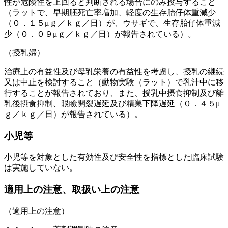
性が危険性を上回ると判断される場合にのみ投与すること
（ラットで、早期胚死亡率増加、軽度の生存胎仔体重減少
（０．１５μｇ／ｋｇ／日）が、ウサギで、生存胎仔体重減
少（０．０９μｇ／ｋｇ／日）が報告されている）。
（授乳婦）
治療上の有益性及び母乳栄養の有益性を考慮し、授乳の継続
又は中止を検討すること（動物実験（ラット）で乳汁中に移
行することが報告されており、また、授乳中摂食抑制及び離
乳後摂食抑制、眼瞼開裂遅延及び精巣下降遅延（０．４５μ
ｇ／ｋｇ／日）が報告されている）。
小児等
小児等を対象とした有効性及び安全性を指標とした臨床試験
は実施していない。
適用上の注意、取扱い上の注意
（適用上の注意）