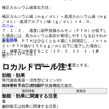
補正カルシウム値算出方法：
補正カルシウム値（ｍｇ／ｄＬ）＝血清カルシウム値（ｍｇ
／ｄＬ）−血清アルブミン値（ｇ／ｄＬ）＋４．０。
ホーム
７．１．２． 過度に副甲状腺ホルモン（ＰＴＨ）が低下し
た場合には、高カルシウム血症が発現しやすくなるおそれが
薬剤情報
あるので、ＰＴＨは少なくとも４週に１回測定し、ｉｎｔａ
ｃｔ−ＰＴＨ値が１５０ｐｇ／ｍＬ以下に低下した場合に
は、減量又は休薬すること〔１０．２、１１．１．１参
ロカルトロール注１
照〕。
ロカルトロール注１
７．１．３． 投与回数は、週３回を限度とする。
効能・効果
骨代謝改善薬 > 活性型ビタミンD3
2024年01月改訂(第2版)
維持透析下の二次性副甲状腺機能亢進症。
薬剤情報
後発品
効能・効果に関連する注意
先
毒
（効能又は効果に関連する注意）
劇