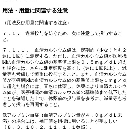
用法・用量に関連する注意
（用法及び用量に関連する注意）
７．１． 過量投与を防ぐため、次に注意して投与するこ
と。
７．１．１． 血清カルシウム値は、定期的（少なくとも２
週に１回）に測定する。ただし、血清カルシウム値が医療機
関の血清カルシウム値の基準値上限を０．５ｍｇ／ｄＬ超え
た場合には、さらに測定頻度を高くし（週に１回以上）、減
量等も考慮して慎重に投与すること。また、血清カルシウム
値が医療機関の血清カルシウム値の基準値上限を１ｍｇ／ｄ
Ｌ超えた場合には、直ちに休薬し、休薬により血清カルシウ
ム値が、医療機関の血清カルシウム値の基準値まで低下した
ことを確認した上で、休薬前の投与量を参考に、減量等も考
慮して投与を再開すること。
低アルブミン血症（血清アルブミン量が４．０ｇ／ｄＬ未
満）の場合には、補正値を指標に用いることが望ましい
〔８．３、１０．２、１１．１．１参照〕。