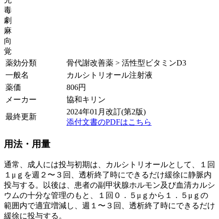
毒
劇
麻
向
覚
薬効分類
骨代謝改善薬 > 活性型ビタミンD3
一般名
カルシトリオール注射液
薬価
806
円
メーカー
協和キリン
2024年01月改訂(第2版)
最終更新
添付文書のPDFはこちら
用法・用量
通常、成人には投与初期は、カルシトリオールとして、１回
１μｇを週２〜３回、透析終了時にできるだけ緩徐に静脈内
投与する。以後は、患者の副甲状腺ホルモン及び血清カルシ
ウムの十分な管理のもと、１回０．５μｇから１．５μｇの
範囲内で適宜増減し、週１〜３回、透析終了時にできるだけ
緩徐に投与する。