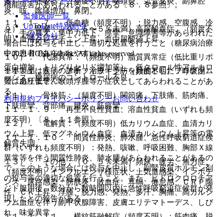
８）． 呼吸器：（頻度不明）咽頭炎、気管支炎、副鼻腔
機能障害があらわれることがある〔８．８参照〕。
炎、咳、喀痰増加、鼻閉。
監修医師一覧
１１．１．７． 低血糖（頻度不明）：脱力感、空腹感、冷
UpToDate特別割引
９）． 腎臓：（０．５〜５％未満）高尿酸血症、（頻度不
汗、手の震え、集中力低下、痙攣、意識障害等があらわれた
運営会社
明）血清クレアチニン上昇、血中尿酸値上昇。
場合には投与を中止し、適切な処置を行うこと（糖尿病治療
中の患者であらわれやすい）。
© 2021 HOKUTO Inc. All rights reserved.
１０）． 代謝異常：（頻度不明）脂質異常症（低比重リポ
蛋白増加、トリグリセリド増加等）、低クロール性アルカロ
※本製品は疾病の診断・治療・予防を目的としたプログラム
１１．１．８． アナフィラキシー（頻度不明）：呼吸困
ーシス、糖尿病のコントロール不良。
ではありません。
難、血圧低下、喉頭浮腫等が症状としてあらわれることがあ
る。
１１）． 骨格筋：（頻度不明）関節痛、下肢痛、筋肉痛、
利用規約
プライバシーポリシー
お問い合わせ
下肢痙攣、背部痛、腱炎、筋痙攣。
１１．１．９． 再生不良性貧血、溶血性貧血（いずれも頻
度不明）〔８．１１参照〕。
１２）． 電解質：（頻度不明）低カリウム血症、血清カリ
ウム上昇、低マグネシウム血症、血清カルシウム上昇等の電
１１．１．１０． 間質性肺炎、肺水腫、急性呼吸窮迫症候
解質失調。
群（いずれも頻度不明）：発熱、咳嗽、呼吸困難、胸部Ｘ線
異常等を伴う間質性肺炎、肺水腫があらわれることがあるの
１３）． その他：（０．５％未満）頻尿、疲労、無力症、
で、このような場合には投与を中止し、副腎皮質ホルモン剤
（頻度不明）インフルエンザ様症状、上気道感染、インポテ
の投与等の適切な処置を行うこと。また、ヒドロクロロチア
ンス、尿路感染、膀胱炎、敗血症、耳鳴、倦怠感、ＣＲＰ陽
ジド服用後、数分から数時間以内に急性呼吸窮迫症候群が発
性、ＣＫ上昇、浮腫、脱力感、発熱、多汗、胸痛、高カルシ
現したとの報告がある。
ウム血症を伴う副甲状腺障害、皮膚エリテマトーデス、しび
れ、味覚異常。
１１．１．１１． 横紋筋融解症（頻度不明）：筋肉痛、脱