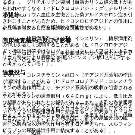
１６）． グリチルリチン製剤［血清カリウム値の低下があ
る）。
らわれやすくなる（ヒドロクロロチアジド：グリチルリチン
小児等
製剤は低カリウム血症を主徴とした偽アルドステロン症を引
き起こすことがあるため、ヒドロクロロチアジドとの併用に
より低カリウム血症を増強する可能性がある）］。
小児等を対象とした臨床試験は実施していない。
１７）． 糖尿病用剤（ＳＵ剤、インスリン）［糖尿病用剤
臨床検査結果に及ぼす影響
の作用を著しく減弱することがある（ヒドロクロロチアジ
ド：機序は明確ではないが、ヒドロクロロチアジドによるカ
ヒドロクロロチアジドは、甲状腺障害のない患者の血清ＰＢ
リウム喪失により膵臓のβ細胞のインスリン放出が低下する
Ｉを低下させることがある。
と考えられている）］。
過量投与
１８）． コレスチラミン＜経口＞［チアジド系薬剤の作用
が減弱することがある（ヒドロクロロチアジド：コレスチラ
１３．１． 症状
ミンの吸着作用により、チアジド系薬剤の吸収が阻害される
ことがある）］。
テルミサルタンの過量服用（６４０ｍｇ）により、低血圧及
び頻脈があらわれたとの報告がある。また、本剤の過量服用
１９）． スルフィンピラゾン［チアジド系薬剤はスルフィ
（テルミサルタン／ヒドロクロロチアジド総量として３２０
ンピラゾンの尿酸排泄作用に拮抗することがある（ヒドロク
ｍｇ／５０ｍｇ〜４００ｍｇ／６２．５ｍｇ）により、低血
ロロチアジド：チアジド系利尿剤は、腎での尿酸分泌の阻
圧及びめまいがあらわれたとの報告がある。
害、尿酸再吸収の増大作用を有すると考えられ、スルフィン
ピラゾンの尿酸排泄作用に拮抗することがある）］。
１３．２． 処置