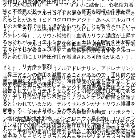
制作用と利尿剤の降圧作用による）］。
タリスが心筋Ｎａ−Ｋ ＡＴＰａｓｅに結合し、心収縮力増
強と不整脈が起こる（マグネシウム低下も同様の作用を示
９）． あへんアルカロイド系麻薬［起立性低血圧が増強さ
す））］。
れることがある（ヒドロクロロチアジド：あへんアルカロイ
ドの大量投与で血圧下降があらわれることが報告されてい
２）． カリウム保持性利尿剤（スピロノラクトン、トリア
る）］。
ムテレン等）、カリウム補給剤［血清カリウム濃度が上昇す
るおそれがある（テルミサルタン：カリウム貯留作用が増強
１０）． アルコール［起立性低血圧が増強されることがあ
するおそれがある＜危険因子＞特に腎機能障害のある患
る（ヒドロクロロチアジド：血管拡張作用を有するアルコー
者）］。
ルとの併用により降圧作用が増強される可能性がある）］。
３）． リチウム製剤：
１１）． 昇圧アミン（ノルアドレナリン、アドレナリン）
［昇圧アミンの作用を減弱することがあるので、手術前の患
@． リチウム製剤（炭酸リチウム）［アンジオテンシン変
者に使用する場合、本剤の一時休薬等の処置を講ずること
換酵素阻害剤との併用により、リチウム中毒を起こすことが
（ヒドロクロロチアジド：チアジド系利尿剤は昇圧アミンに
報告されている（テルミサルタン：明確な機序は不明である
対する血管壁の反応性を低下させることが報告されてい
が、ナトリウムイオン不足はリチウムイオンの貯留を促進す
る）］。
るといわれているため、テルミサルタンがナトリウム排泄を
促進することにより起こると考えられる）］。
１２）． ツボクラリン及びその類似作用物質（ツボクラリ
ン塩化物塩酸塩水和物、パンクロニウム臭化物）［ツボクラ
A． リチウム製剤（炭酸リチウム）［ヒドロクロロチアジ
リン及びその類似作用物質の麻痺作用を増強することがある
ドにより、振戦・消化器愁訴等リチウム中毒を増強すること
ので、手術前の患者に使用する場合、本剤の一時休薬等の処
がある（ヒドロクロロチアジド：腎におけるリチウムの再吸
置を講ずること（ヒドロクロロチアジド：ヒドロクロロチア