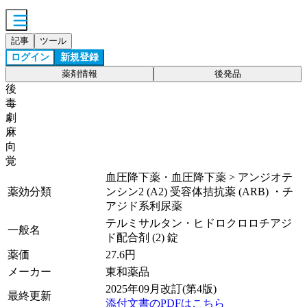
記事
ツール
ログイン
新規登録
薬剤情報
後発品
後
毒
劇
麻
向
覚
血圧降下薬・血圧降下薬 > アンジオテ
薬効分類
ンシン2 (A2) 受容体拮抗薬 (ARB) ・チ
アジド系利尿薬
テルミサルタン・ヒドロクロロチアジ
一般名
ド配合剤 (2) 錠
薬価
27.6
円
メーカー
東和薬品
2025年09月改訂(第4版)
最終更新
添付文書のPDFはこちら