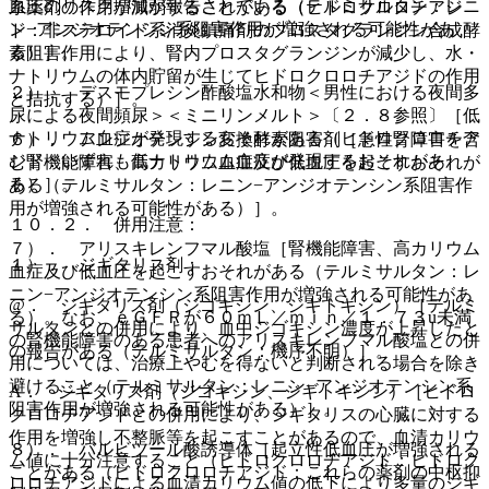
血圧のリスク増加が報告されている（テルミサルタン：レニ
系薬剤の作用が減弱することがある（ヒドロクロロチアジ
ン−アンジオテンシン系阻害作用が増強される可能性があ
ド：非ステロイド系消炎鎮痛剤のプロスタグランジン合成酵
る）］。
素阻害作用により、腎内プロスタグランジンが減少し、水・
ナトリウムの体内貯留が生じてヒドロクロロチアジドの作用
２）． デスモプレシン酢酸塩水和物＜男性における夜間多
と拮抗する）］。
尿による夜間頻尿＞＜ミニリンメルト＞〔２．８参照〕［低
ナトリウム血症が発現するおそれがある（ヒドロクロロチア
６）． アンジオテンシン変換酵素阻害剤［急性腎障害を含
ジド：いずれも低ナトリウム血症が発現するおそれがあ
む腎機能障害、高カリウム血症及び低血圧を起こすおそれが
る）］。
ある（テルミサルタン：レニン−アンジオテンシン系阻害作
用が増強される可能性がある）］。
１０．２． 併用注意：
７）． アリスキレンフマル酸塩［腎機能障害、高カリウム
１）． ジギタリス剤：
血症及び低血圧を起こすおそれがある（テルミサルタン：レ
ニン−アンジオテンシン系阻害作用が増強される可能性があ
@． ジギタリス剤（ジゴキシン、ジギトキシン）［テルミ
る）。なお、ｅＧＦＲが６０ｍＬ／ｍｉｎ／１．７３u未満
サルタンとの併用により、血中ジゴキシン濃度が上昇したと
の腎機能障害のある患者へのアリスキレンフマル酸塩との併
の報告がある（テルミサルタン：機序不明）］。
用については、治療上やむを得ないと判断される場合を除き
避けること（テルミサルタン：レニン−アンジオテンシン系
A． ジギタリス剤（ジゴキシン、ジギトキシン）［ヒドロ
阻害作用が増強される可能性がある）］。
クロロチアジドとの併用により、ジギタリスの心臓に対する
作用を増強し不整脈等を起こすことがあるので、血清カリウ
８）． バルビツール酸誘導体［起立性低血圧が増強される
ム値に十分注意すること（ヒドロクロロチアジド：ヒドロク
ことがある（ヒドロクロロチアジド：これらの薬剤の中枢抑
ロロチアジドによる血清カリウム値の低下により多量のジギ