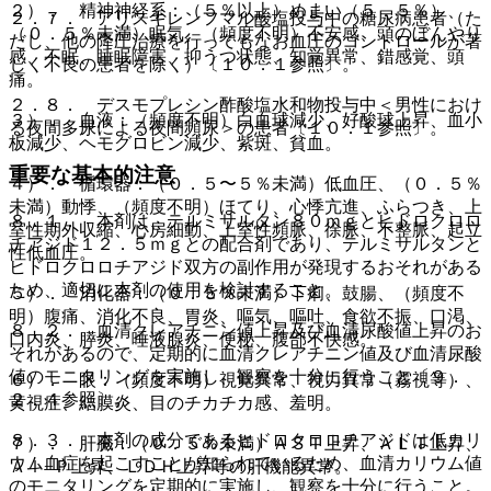
２）． 精神神経系：（５％以上）めまい（５．５％）、
２．７． アリスキレンフマル酸塩投与中の糖尿病患者（た
（０．５％未満）眠気、（頻度不明）不安感、頭のぼんやり
だし、他の降圧治療を行ってもなお血圧のコントロールが著
感、不眠、睡眠障害、抑うつ状態、知覚異常、錯感覚、頭
しく不良の患者を除く）〔１０．１参照〕。
痛。
２．８． デスモプレシン酢酸塩水和物投与中＜男性におけ
３）． 血液：（頻度不明）白血球減少、好酸球上昇、血小
る夜間多尿による夜間頻尿＞の患者〔１０．１参照〕。
板減少、ヘモグロビン減少、紫斑、貧血。
重要な基本的注意
４）． 循環器：（０．５〜５％未満）低血圧、（０．５％
未満）動悸、（頻度不明）ほてり、心悸亢進、ふらつき、上
８．１． 本剤は、テルミサルタン８０ｍｇとヒドロクロロ
室性期外収縮、心房細動、上室性頻脈、徐脈、不整脈、起立
チアジド１２．５ｍｇとの配合剤であり、テルミサルタンと
性低血圧。
ヒドロクロロチアジド双方の副作用が発現するおそれがある
ため、適切に本剤の使用を検討すること。
５）． 消化器：（０．５％未満）下痢、鼓腸、（頻度不
明）腹痛、消化不良、胃炎、嘔気、嘔吐、食欲不振、口渇、
８．２． 血清クレアチニン値上昇及び血清尿酸値上昇のお
口内炎、膵炎、唾液腺炎、便秘、腹部不快感。
それがあるので、定期的に血清クレアチニン値及び血清尿酸
値のモニタリングを実施し、観察を十分に行うこと〔９．
６）． 眼：（頻度不明）視覚異常、視力異常（霧視等）、
２．４参照〕。
黄視症、結膜炎、目のチカチカ感、羞明。
８．３． 本剤の成分であるヒドロクロロチアジドは低カリ
７）． 肝臓：（０．５％未満）ＡＳＴ上昇、ＡＬＴ上昇、
ウム血症を起こすことが知られているため、血清カリウム値
Ａｌ−Ｐ上昇、ＬＤＨ上昇等の肝機能異常。
のモニタリングを定期的に実施し、観察を十分に行うこと。