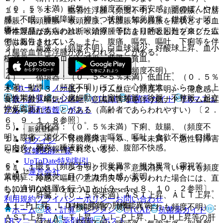
（０．５％未満）眠気、（頻度不明）不安感、頭のぼんやり
１１．１．１． 血管性浮腫（頻度不明）：顔面腫脹、口唇
感、不眠、睡眠障害、抑うつ状態、知覚異常、錯感覚、頭
腫脹、咽頭腫脹・喉頭腫脹、舌腫脹等の腫脹を症状とする血
痛。
※本製品は疾病の診断・治療・予防を目的としたプログラム
管性浮腫があらわれ、喉頭浮腫等により呼吸困難を来した症
ではありません。
例も報告されている。また、腹痛、嘔気、嘔吐、下痢等を伴
３）． 血液：（頻度不明）白血球減少、好酸球上昇、血小
う腸管血管性浮腫があらわれることがある。
板減少、ヘモグロビン減少、紫斑、貧血。
１１．１．２． 高カリウム血症（頻度不明）。
４）． 循環器：（０．５〜５％未満）低血圧、（０．５％
未満）動悸、（頻度不明）ほてり、心悸亢進、ふらつき、上
ホーム
ノート
１１．１．３． 低ナトリウム血症（頻度不明）：倦怠感、
室性期外収縮、心房細動、上室性頻脈、徐脈、不整脈、起立
表・計算
レジメン
CTCAE
抗菌薬ガイド
ERマニュ
食欲不振、嘔気、嘔吐、意識障害等を伴う低ナトリウム血症
性低血圧。
アル
薬剤情報
ポスト
があらわれることがある（高齢者であらわれやすい）〔２．
６、９．１．８参照〕。
５）． 消化器：（０．５％未満）下痢、鼓腸、（頻度不
新規登録
明）腹痛、消化不良、胃炎、嘔気、嘔吐、食欲不振、口渇、
１１．１．４． 腎機能障害（０．５％未満）：急性腎障害
ログイン
口内炎、膵炎、唾液腺炎、便秘、腹部不快感。
を呈した例が報告されている。
監修医師一覧
UpToDate特別割引
６）． 眼：（頻度不明）視覚異常、視力異常（霧視等）、
１１．１．５． ショック、失神、意識消失（いずれも頻度
運営会社
黄視症、結膜炎、目のチカチカ感、羞明。
不明）：冷感、嘔吐、意識消失等があらわれた場合には、直
ちに適切な処置を行うこと〔９．１．８、１０．２参照〕。
© 2021 HOKUTO Inc. All rights reserved.
７）． 肝臓：（０．５％未満）ＡＳＴ上昇、ＡＬＴ上昇、
利用規約
プライバシーポリシー
お問い合わせ
Ａｌ−Ｐ上昇、ＬＤＨ上昇等の肝機能異常。
１１．１．６． 肝機能障害、黄疸（いずれも頻度不明）：
ホーム
表・計算
レジメン
CTCAE
抗菌薬ガイド
ＡＳＴ上昇、ＡＬＴ上昇、Ａｌ−Ｐ上昇、ＬＤＨ上昇等の肝
ERマニュアル
薬剤情報
ポスト