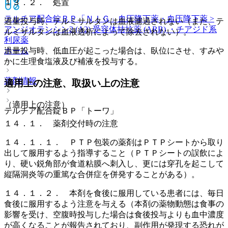
１３．２． 処置
テルチア配合錠ＢＰ「ＮＩＧ」
血圧降下薬・血圧降下薬 >
過量投与時、テルミサルタンは血液濾過されない（また、テ
アンジオテンシン2 (A2) 受容体拮抗薬 (ARB) ・チアジド系
ルミサルタンは血液透析によって除去されない）。
利尿薬
ホーム
過量投与時、低血圧が起こった場合は、臥位にさせ、すみや
かに生理食塩液及び補液を投与する。
薬剤情報
適用上の注意、取扱い上の注意
（適用上の注意）
テルチア配合錠ＢＰ「トーワ」
１４．１． 薬剤交付時の注意
１４．１．１． ＰＴＰ包装の薬剤はＰＴＰシートから取り
出して服用するよう指導すること（ＰＴＰシートの誤飲によ
り、硬い鋭角部が食道粘膜へ刺入し、更には穿孔を起こして
縦隔洞炎等の重篤な合併症を併発することがある）。
１４．１．２． 本剤を食後に服用している患者には、毎日
食後に服用するよう注意を与える（本剤の薬物動態は食事の
影響を受け、空腹時投与した場合は食後投与よりも血中濃度
が高くなることが報告されており、副作用が発現する恐れが