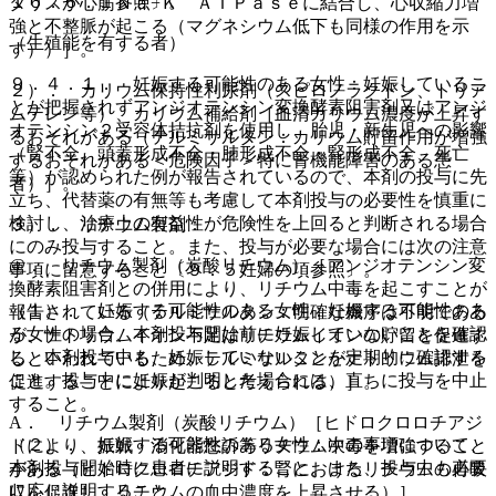
１６．６．１参照〕。
タリスが心筋Ｎａ−Ｋ ＡＴＰａｓｅに結合し、心収縮力増
強と不整脈が起こる（マグネシウム低下も同様の作用を示
（生殖能を有する者）
す））］。
９．４．１． 妊娠する可能性のある女性：妊娠しているこ
２）． カリウム保持性利尿剤（スピロノラクトン、トリア
とが把握されずアンジオテンシン変換酵素阻害剤又はアンジ
ムテレン等）、カリウム補給剤［血清カリウム濃度が上昇す
オテンシン２受容体拮抗剤を使用し、胎児・新生児への影響
るおそれがある（テルミサルタン：カリウム貯留作用が増強
（腎不全、頭蓋形成不全・肺形成不全・腎形成不全、死亡
するおそれがある＜危険因子＞特に腎機能障害のある患
等）が認められた例が報告されているので、本剤の投与に先
者）］。
立ち、代替薬の有無等も考慮して本剤投与の必要性を慎重に
検討し、治療上の有益性が危険性を上回ると判断される場合
３）． リチウム製剤：
にのみ投与すること。また、投与が必要な場合には次の注意
@． リチウム製剤（炭酸リチウム）［アンジオテンシン変
事項に留意すること〔９．５妊婦の項参照〕。
換酵素阻害剤との併用により、リチウム中毒を起こすことが
（１）． 妊娠する可能性のある女性：妊娠する可能性のあ
報告されている（テルミサルタン：明確な機序は不明である
る女性の場合、本剤投与開始前に妊娠していないことを確認
が、ナトリウムイオン不足はリチウムイオンの貯留を促進す
し、本剤投与中も、妊娠していないことを定期的に確認する
るといわれているため、テルミサルタンがナトリウム排泄を
こと。投与中に妊娠が判明した場合には、直ちに投与を中止
促進することにより起こると考えられる）］。
すること。
A． リチウム製剤（炭酸リチウム）［ヒドロクロロチアジ
（２）． 妊娠する可能性のある女性：次の事項について、
ドにより、振戦・消化器愁訴等リチウム中毒を増強すること
本剤投与開始時に患者に説明すること。また、投与中も必要
がある（ヒドロクロロチアジド：腎におけるリチウムの再吸
に応じ説明すること。
収を促進し、リチウムの血中濃度を上昇させる）］。