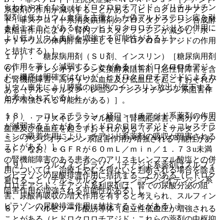
らわれやすくなる（ヒドロクロロチアジド：グリチルリチン
系薬剤の作用が減弱することがある（ヒドロクロロチアジ
製剤は低カリウム血症を主徴とした偽アルドステロン症を引
ド：非ステロイド系消炎鎮痛剤のプロスタグランジン合成酵
き起こすことがあるため、ヒドロクロロチアジドとの併用に
素阻害作用により、腎内プロスタグランジンが減少し、水・
より低カリウム血症を増強する可能性がある）］。
ナトリウムの体内貯留が生じてヒドロクロロチアジドの作用
と拮抗する）］。
１７）． 糖尿病用剤（ＳＵ剤、インスリン）［糖尿病用剤
の作用を著しく減弱することがある（ヒドロクロロチアジ
６）． アンジオテンシン変換酵素阻害剤［急性腎障害を含
ド：機序は明確ではないが、ヒドロクロロチアジドによるカ
む腎機能障害、高カリウム血症及び低血圧を起こすおそれが
リウム喪失により膵臓のβ細胞のインスリン放出が低下する
ある（テルミサルタン：レニン−アンジオテンシン系阻害作
と考えられている）］。
用が増強される可能性がある）］。
１８）． コレスチラミン＜経口＞［チアジド系薬剤の作用
７）． アリスキレンフマル酸塩［腎機能障害、高カリウム
が減弱することがある（ヒドロクロロチアジド：コレスチラ
血症及び低血圧を起こすおそれがある（テルミサルタン：レ
ミンの吸着作用により、チアジド系薬剤の吸収が阻害される
ニン−アンジオテンシン系阻害作用が増強される可能性があ
ことがある）］。
る）。なお、ｅＧＦＲが６０ｍＬ／ｍｉｎ／１．７３u未満
の腎機能障害のある患者へのアリスキレンフマル酸塩との併
１９）． スルフィンピラゾン［チアジド系薬剤はスルフィ
用については、治療上やむを得ないと判断される場合を除き
ンピラゾンの尿酸排泄作用に拮抗することがある（ヒドロク
避けること（テルミサルタン：レニン−アンジオテンシン系
ロロチアジド：チアジド系利尿剤は、腎での尿酸分泌の阻
阻害作用が増強される可能性がある）］。
害、尿酸再吸収の増大作用を有すると考えられ、スルフィン
ピラゾンの尿酸排泄作用に拮抗することがある）］。
８）． バルビツール酸誘導体［起立性低血圧が増強される
ことがある（ヒドロクロロチアジド：これらの薬剤の中枢抑