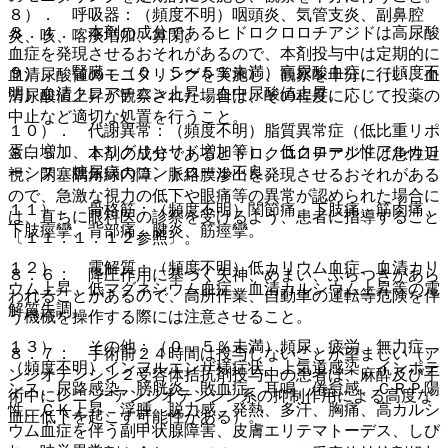
８）． 呼吸器：（頻度不明）咽頭炎、気管支炎、副鼻腔
８．４． 本剤の成分であるヒドロクロロチアジドは高尿酸
炎、咳、喀痰増加、鼻閉。
血症を発現させるおそれがあるので、本剤投与中は定期的に
９）． 腎臓：（０．５〜５％未満）高尿酸血症、（頻度不
血清尿酸値のモニタリングを実施し、観察を十分に行い、血
明）血清クレアチニン上昇、血中尿酸値上昇。
清尿酸値上昇が観察された場合は、その程度に応じて投薬の
中止など適切な処置を行うこと。
１０）． 代謝異常：（頻度不明）脂質異常症（低比重リポ
蛋白増加、トリグリセリド増加等）、低クロール性アルカロ
８．５． 本剤の成分であるヒドロクロロチアジドは急性近
ーシス、糖尿病のコントロール不良。
視、閉塞隅角緑内障、脈絡膜滲出を発現させるおそれがある
ので、急激な視力の低下や眼痛等の異常が認められた場合に
１１）． 骨格筋：（頻度不明）関節痛、下肢痛、筋肉痛、
は、直ちに眼科医の診察を受けるよう、患者に指導すること
下肢痙攣、背部痛、腱炎、筋痙攣。
〔１１．１．１２参照〕。
１２）． 電解質：（頻度不明）低カリウム血症、血清カリ
８．６． 降圧作用に基づく失神、めまい、ふらつきがあら
ウム上昇、低マグネシウム血症、血清カルシウム上昇等の電
われることがあるので、高所作業、自動車の運転等危険を伴
解質失調。
う機械を操作する際には注意させること。
１３）． その他：（０．５％未満）頻尿、疲労、無力症、
８．７． 手術前２４時間は投与しないことが望ましい（ア
（頻度不明）インフルエンザ様症状、上気道感染、インポテ
ンジオテンシン２受容体拮抗剤投与中の患者は、麻酔及び手
ンス、尿路感染、膀胱炎、敗血症、耳鳴、倦怠感、ＣＲＰ陽
術中にレニン−アンジオテンシン系の抑制作用による高度な
性、ＣＫ上昇、浮腫、脱力感、発熱、多汗、胸痛、高カルシ
血圧低下を起こす可能性がある）。
ウム血症を伴う副甲状腺障害、皮膚エリテマトーデス、しび