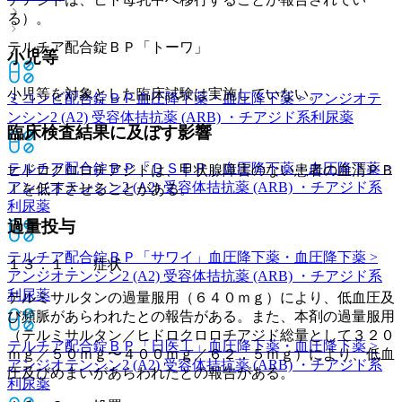
る）。
テルチア配合錠ＢＰ「トーワ」
小児等
小児等を対象とした臨床試験は実施していない。
ミコンビ配合錠ＢＰ
血圧降下薬・血圧降下薬 > アンジオテ
ンシン2 (A2) 受容体拮抗薬 (ARB) ・チアジド系利尿薬
臨床検査結果に及ぼす影響
テルチア配合錠ＢＰ「ＤＳＥＰ」
血圧降下薬・血圧降下薬 >
ヒドロクロロチアジドは、甲状腺障害のない患者の血清ＰＢ
アンジオテンシン2 (A2) 受容体拮抗薬 (ARB) ・チアジド系
Ｉを低下させることがある。
利尿薬
過量投与
テルチア配合錠ＢＰ「サワイ」
血圧降下薬・血圧降下薬 >
１３．１． 症状
アンジオテンシン2 (A2) 受容体拮抗薬 (ARB) ・チアジド系
利尿薬
テルミサルタンの過量服用（６４０ｍｇ）により、低血圧及
び頻脈があらわれたとの報告がある。また、本剤の過量服用
（テルミサルタン／ヒドロクロロチアジド総量として３２０
テルチア配合錠ＢＰ「日医工」
血圧降下薬・血圧降下薬 >
ｍｇ／５０ｍｇ〜４００ｍｇ／６２．５ｍｇ）により、低血
アンジオテンシン2 (A2) 受容体拮抗薬 (ARB) ・チアジド系
圧及びめまいがあらわれたとの報告がある。
利尿薬