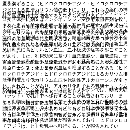
ること。
置を講ずること（ヒドロクロロチアジド：ヒドロクロロチア
ジドによる血清カリウム値の低下により、これらの薬剤の神
妊娠中期及び末期にテルミサルタンを含むアンジオテンシン
経・筋遮断作用を増強すると考えられている）］。
２受容体拮抗剤又はアンジオテンシン変換酵素阻害剤を投与
された患者で羊水過少症、胎児・新生児の死亡、新生児の低
１３）． 降圧作用を有する他の薬剤（β−遮断剤、ニトロ
血圧、腎不全、高カリウム血症、頭蓋形成不全及び羊水過少
グリセリン等）［降圧作用を増強するおそれがあるので、降
症によると推測される四肢拘縮、頭蓋顔面奇形、肺発育不全
圧剤の用量調節等に注意すること（ヒドロクロロチアジド：
等があらわれたとの報告がある。チアジド系薬剤では新生児
作用機序の異なる降圧作用により互いに協力的に作用す
又は乳児に高ビリルビン血症、血小板減少症等を起こすこと
る）］。
があり、また、利尿効果に基づく血漿量減少、血液濃縮、子
１４）． 乳酸ナトリウム［チアジド系薬剤による代謝性ア
宮血流量減少・胎盤血流量減少があらわれることがある
ルカローシス・低カリウム血症を増強することがある（ヒド
〔２．２、９．４．１参照〕。
ロクロロチアジド：ヒドロクロロチアジドによるカリウム排
（授乳婦）
泄作用により低カリウム血症や代謝性アルカローシスが引き
起こされることがあり、アルカリ化剤である乳酸ナトリウム
授乳しないことが望ましい（テルミサルタンでは、動物実験
の併用はこの状態をさらに増強させる）］。
（ラット）で乳汁中へ移行することが報告されており、ま
た、動物実験（ラット出生前、出生後の発生及び母動物の機
１５）． 糖質副腎皮質ホルモン剤、ＡＣＴＨ［低カリウム
能に関する試験）の１５ｍｇ／ｋｇ／日以上の投与群で出生
血症が発現することがある（ヒドロクロロチアジド：ヒドロ
仔４日生存率低下、５０ｍｇ／ｋｇ／日投与群で出生仔低体
クロロチアジド及び糖質副腎皮質ホルモン剤ともカリウム排
重及び出生仔身体発達遅延が報告されており、ヒドロクロロ
泄作用を持つ）］。
チアジドは、ヒト母乳中へ移行することが報告されてい