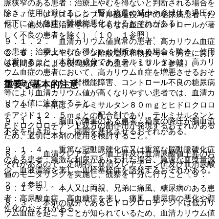
脈狭窄のある患者：治療上やむを得ないと判断される場合を
除き、使用は避けること（腎血流量の減少や糸球体ろ過圧の
２．７． アリスキレンフマル酸塩投与中の糖尿病患者（た
低下により急速に腎機能悪化させるおそれがある）。
だし、他の降圧治療を行ってもなお血圧のコントロールが著
しく不良の患者を除く）〔１０．１参照〕。
９．１．２． 血清カリウム値異常の患者、高カリウム血症
の患者：治療上やむを得ないと判断される場合を除き、使用
２．８． デスモプレシン酢酸塩水和物投与中＜男性におけ
は避けること（本剤の成分であるテルミサルタンは、高カリ
る夜間多尿による夜間頻尿＞の患者〔１０．１参照〕。
ウム血症の患者において、高カリウム血症を増悪させるおそ
れがある）。また、腎機能障害、コントロール不良の糖尿病
重要な基本的注意
等により血清カリウム値が高くなりやすい患者では、血清カ
リウム値に注意すること。
８．１． 本剤は、テルミサルタン８０ｍｇとヒドロクロロ
チアジド１２．５ｍｇとの配合剤であり、テルミサルタンと
９．１．３． 脳血管障害のある患者：過度の降圧が脳血流
ヒドロクロロチアジド双方の副作用が発現するおそれがある
不全を引き起こし、病態を悪化させるおそれがある。
ため、適切に本剤の使用を検討すること。
９．１．４． 重篤な冠動脈硬化症又は重篤な脳動脈硬化症
８．２． 血清クレアチニン値上昇及び血清尿酸値上昇のお
のある患者：急激な利尿があらわれた場合、急速な血漿量減
それがあるので、定期的に血清クレアチニン値及び血清尿酸
少、血液濃縮を来し、血栓塞栓症を誘発するおそれがある。
値のモニタリングを実施し、観察を十分に行うこと〔９．
２．４参照〕。
９．１．５． 本人又は両親、兄弟に痛風、糖尿病のある患
者：高尿酸血症、高血糖症を来し、痛風、糖尿病の悪化や顕
８．３． 本剤の成分であるヒドロクロロチアジドは低カリ
性化のおそれがある。
ウム血症を起こすことが知られているため、血清カリウム値