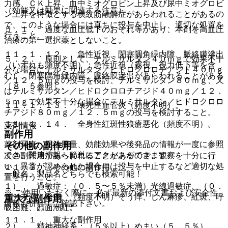
力感、ＣＫ上昇、血中ミオグロビン上昇及び尿中ミオグロビ
（効能又は効果に関連する注意）
ン上昇を特徴とする横紋筋融解症があらわれることがあるの
で、このような場合には直ちに投与を中止し、適切な処置を
５．１． 過度な血圧低下のおそれ等があり、本剤を高血圧
行うこと。
治療の第一選択薬としないこと。
１１．１．１２． 急性近視、閉塞隅角緑内障、脈絡膜滲出
５．２． 原則として、テルミサルタン４０ｍｇで効果不十
（いずれも頻度不明）：急性近視（霧視、視力低下等を含
分な場合にテルミサルタン／ヒドロクロロチアジド４０ｍｇ
む）、閉塞隅角緑内障、脈絡膜滲出があらわれることがある
／１２．５ｍｇの投与を検討、テルミサルタン８０ｍｇ、又
〔８．５参照〕。
はテルミサルタン／ヒドロクロロチアジド４０ｍｇ／１２．
５ｍｇで効果不十分な場合にテルミサルタン／ヒドロクロロ
１１．１．１３． 壊死性血管炎（頻度不明）。
チアジド８０ｍｇ／１２．５ｍｇの投与を検討すること。
１１．１．１４． 全身性紅斑性狼瘡悪化（頻度不明）。
薬剤情報
副作用
薬剤写真、用法用量、効能効果や後発品の情報が一度に参照
その他の副作用
でき、関連情報へ簡単にアクセスができます。
次の副作用があらわれることがあるので、観察を十分に行
い、異常が認められた場合には投与を中止するなど適切な処
１１．２． その他の副作用
一般名、製品名どちらでも検索可能！
置を行うこと。
１）． 過敏症：（０．５〜５％未満）光線過敏症、（０．
※ ご使用いただく際に、必ず最新の添付文書および安全性
５％未満）発疹、（頻度不明）そう痒、じん麻疹、紅斑、呼
重大な副作用
情報も併せてご確認下さい。
吸困難、顔面潮紅。
１１．１． 重大な副作用
２）． 精神神経系：（５％以上）めまい（５．５％）、