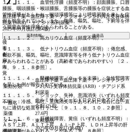
ワ」
１１．１．１． 血管性浮腫（頻度不明）：顔面腫脹、口唇
腫脹、咽頭腫脹・喉頭腫脹、舌腫脹等の腫脹を症状とする血
管性浮腫があらわれ、喉頭浮腫等により呼吸困難を来した症
血圧降下薬・血圧降下薬 > アンジオテンシン2 (A2) 受容体拮
例も報告されている。また、腹痛、嘔気、嘔吐、下痢等を伴
抗薬 (ARB) ・チアジド系利尿薬
う腸管血管性浮腫があらわれることがある。
2025年09月改訂(第4版)
薬剤情報
後発品
１１．１．２． 高カリウム血症（頻度不明）。
後
毒
１１．１．３． 低ナトリウム血症（頻度不明）：倦怠感、
劇
食欲不振、嘔気、嘔吐、意識障害等を伴う低ナトリウム血症
麻
があらわれることがある（高齢者であらわれやすい）〔２．
向
６、９．１．８参照〕。
覚
１１．１．４． 腎機能障害（０．５％未満）：急性腎障害
血圧降下薬・血圧降下薬 > アンジオテンシ
を呈した例が報告されている。
薬効分類
ン2 (A2) 受容体拮抗薬 (ARB) ・チアジド系
利尿薬
１１．１．５． ショック、失神、意識消失（いずれも頻度
テルミサルタン・ヒドロクロロチアジド配
不明）：冷感、嘔吐、意識消失等があらわれた場合には、直
一般名
合剤 (2) 錠
ちに適切な処置を行うこと〔９．１．８、１０．２参照〕。
薬価
27.6
円
１１．１．６． 肝機能障害、黄疸（いずれも頻度不明）：
メーカー
東和薬品
ＡＳＴ上昇、ＡＬＴ上昇、Ａｌ−Ｐ上昇、ＬＤＨ上昇等の肝
2025年09月改訂(第4版)
最終更新
機能障害があらわれることがある〔８．８参照〕。