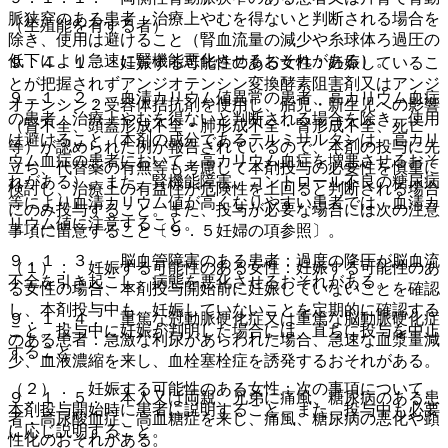
脈狭窄のある患者：治療上やむを得ないと判断される場合を
（生殖能を有する者）
除き、使用は避けること（腎血流量の減少や糸球体ろ過圧の
低下により急速に腎機能悪化させるおそれがある）。
９．４．１． 妊娠する可能性のある女性：妊娠しているこ
とが把握されずアンジオテンシン変換酵素阻害剤又はアンジ
９．１．２． 血清カリウム値異常の患者、高カリウム血症
オテンシン２受容体拮抗剤を使用し、胎児・新生児への影響
の患者：治療上やむを得ないと判断される場合を除き、使用
（腎不全、頭蓋形成不全・肺形成不全・腎形成不全、死亡
は避けること（本剤の成分であるテルミサルタンは、高カリ
等）が認められた例が報告されているので、本剤の投与に先
ウム血症の患者において、高カリウム血症を増悪させるおそ
立ち、代替薬の有無等も考慮して本剤投与の必要性を慎重に
れがある）。また、腎機能障害、コントロール不良の糖尿病
検討し、治療上の有益性が危険性を上回ると判断される場合
等により血清カリウム値が高くなりやすい患者では、血清カ
にのみ投与すること。また、投与が必要な場合には次の注意
リウム値に注意すること。
事項に留意すること〔９．５妊婦の項参照〕。
９．１．３． 脳血管障害のある患者：過度の降圧が脳血流
（１）． 妊娠する可能性のある女性：妊娠する可能性のあ
不全を引き起こし、病態を悪化させるおそれがある。
る女性の場合、本剤投与開始前に妊娠していないことを確認
し、本剤投与中も、妊娠していないことを定期的に確認する
９．１．４． 重篤な冠動脈硬化症又は重篤な脳動脈硬化症
こと。投与中に妊娠が判明した場合には、直ちに投与を中止
のある患者：急激な利尿があらわれた場合、急速な血漿量減
すること。
少、血液濃縮を来し、血栓塞栓症を誘発するおそれがある。
（２）． 妊娠する可能性のある女性：次の事項について、
９．１．５． 本人又は両親、兄弟に痛風、糖尿病のある患
本剤投与開始時に患者に説明すること。また、投与中も必要
者：高尿酸血症、高血糖症を来し、痛風、糖尿病の悪化や顕
に応じ説明すること。
性化のおそれがある。