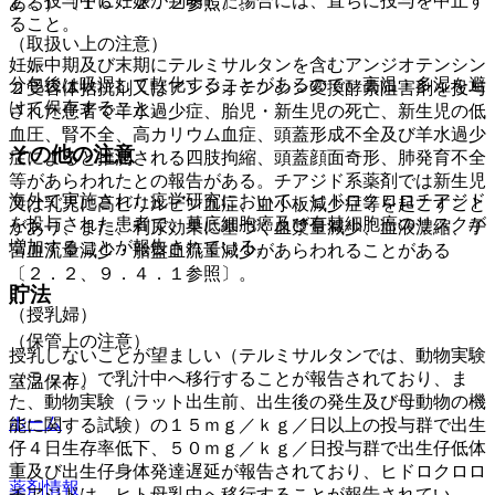
と。投与中に妊娠が判明した場合には、直ちに投与を中止す
ある）〔１６．２．２参照〕。
ること。
（取扱い上の注意）
妊娠中期及び末期にテルミサルタンを含むアンジオテンシン
分包後は吸湿して軟化することがあるので、高温・多湿を避
２受容体拮抗剤又はアンジオテンシン変換酵素阻害剤を投与
けて保存すること。
された患者で羊水過少症、胎児・新生児の死亡、新生児の低
血圧、腎不全、高カリウム血症、頭蓋形成不全及び羊水過少
その他の注意
症によると推測される四肢拘縮、頭蓋顔面奇形、肺発育不全
等があらわれたとの報告がある。チアジド系薬剤では新生児
海外で実施された疫学研究において、ヒドロクロロチアジド
又は乳児に高ビリルビン血症、血小板減少症等を起こすこと
を投与された患者で、基底細胞癌及び有棘細胞癌のリスクが
があり、また、利尿効果に基づく血漿量減少、血液濃縮、子
増加することが報告されている。
宮血流量減少・胎盤血流量減少があらわれることがある
〔２．２、９．４．１参照〕。
貯法
（授乳婦）
（保管上の注意）
授乳しないことが望ましい（テルミサルタンでは、動物実験
（ラット）で乳汁中へ移行することが報告されており、ま
室温保存。
た、動物実験（ラット出生前、出生後の発生及び母動物の機
ホーム
能に関する試験）の１５ｍｇ／ｋｇ／日以上の投与群で出生
仔４日生存率低下、５０ｍｇ／ｋｇ／日投与群で出生仔低体
重及び出生仔身体発達遅延が報告されており、ヒドロクロロ
薬剤情報
チアジドは、ヒト母乳中へ移行することが報告されてい