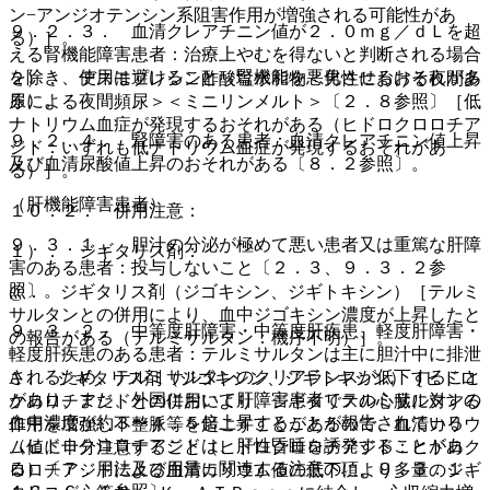
ン−アンジオテンシン系阻害作用が増強される可能性があ
９．２．３． 血清クレアチニン値が２．０ｍｇ／ｄＬを超
る）］。
える腎機能障害患者：治療上やむを得ないと判断される場合
を除き、使用は避けること（腎機能を悪化させるおそれがあ
２）． デスモプレシン酢酸塩水和物＜男性における夜間多
る）。
尿による夜間頻尿＞＜ミニリンメルト＞〔２．８参照〕［低
ナトリウム血症が発現するおそれがある（ヒドロクロロチア
９．２．４． 腎障害のある患者：血清クレアチニン値上昇
ジド：いずれも低ナトリウム血症が発現するおそれがあ
及び血清尿酸値上昇のおそれがある〔８．２参照〕。
る）］。
（肝機能障害患者）
１０．２． 併用注意：
９．３．１． 胆汁の分泌が極めて悪い患者又は重篤な肝障
１）． ジギタリス剤：
害のある患者：投与しないこと〔２．３、９．３．２参
照〕。
@． ジギタリス剤（ジゴキシン、ジギトキシン）［テルミ
サルタンとの併用により、血中ジゴキシン濃度が上昇したと
９．３．２． 中等度肝障害・中等度肝疾患、軽度肝障害・
の報告がある（テルミサルタン：機序不明）］。
軽度肝疾患のある患者：テルミサルタンは主に胆汁中に排泄
されるため、テルミサルタンのクリアランスが低下すること
A． ジギタリス剤（ジゴキシン、ジギトキシン）［ヒドロ
があり、また、外国において肝障害患者でテルミサルタンの
クロロチアジドとの併用により、ジギタリスの心臓に対する
血中濃度が約３〜４．５倍上昇することが報告されている
作用を増強し不整脈等を起こすことがあるので、血清カリウ
（ヒドロクロロチアジドは、肝性昏睡を誘発することがあ
ム値に十分注意すること（ヒドロクロロチアジド：ヒドロク
る）〔７．用法及び用量に関連する注意の項、９．３．１、
ロロチアジドによる血清カリウム値の低下により多量のジギ