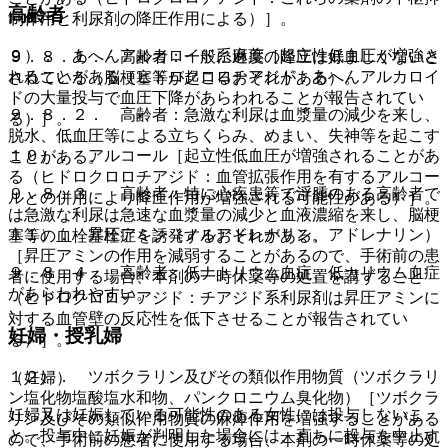
高齢者
制作用と利尿剤の降圧作用による）］。
９）． あへんアルカロイド系麻薬［起立性低血圧が増強さ
９．８．１． 高齢者：一般に過度の降圧は好ましくないと
れることがある（ヒドロクロロチアジド：あへんアルカロイ
されている（脳梗塞等が起こるおそれがある）。
ドの大量投与で血圧下降があらわれることが報告されてい
９．８．２． 高齢者：急激な利尿は血漿量の減少を来し、
る）］。
脱水、低血圧等による立ちくらみ、めまい、失神等を起こす
１０）． アルコール［起立性低血圧が増強されることがあ
ことがある。
る（ヒドロクロロチアジド：血管拡張作用を有するアルコー
９．８．３． 高齢者：特に心疾患等で浮腫のある高齢者で
ルとの併用により降圧作用が増強される可能性がある）］。
は急激な利尿は急速な血漿量の減少と血液濃縮を来し、脳梗
１１）． 昇圧アミン（ノルアドレナリン、アドレナリン）
塞等の血栓塞栓症を誘発するおそれがある。
［昇圧アミンの作用を減弱することがあるので、手術前の患
９．８．４． 高齢者：低ナトリウム血症、低カリウム血症
者に使用する場合、本剤の一時休薬等の処置を講ずること
があらわれやすい。
（ヒドロクロロチアジド：チアジド系利尿剤は昇圧アミンに
対する血管壁の反応性を低下させることが報告されてい
妊婦・授乳婦
る）］。
１２）． ツボクラリン及びその類似作用物質（ツボクラリ
（妊婦）
ン塩化物塩酸塩水和物、パンクロニウム臭化物）［ツボクラ
妊婦又は妊娠している可能性のある女性には投与しないこ
リン及びその類似作用物質の麻痺作用を増強することがある
と。投与中に妊娠が判明した場合には、直ちに投与を中止す
ので、手術前の患者に使用する場合、本剤の一時休薬等の処