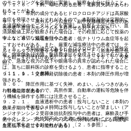
のモニタリングを定期的に実施し、観察を十分に行うこと。
９．１．６． 下痢、嘔吐のある患者：電解質失調があらわ
れることがある。
８．４． 本剤の成分であるヒドロクロロチアジドは高尿酸
血症を発現させるおそれがあるので、本剤投与中は定期的に
９．１．７． 高カルシウム血症、副甲状腺機能亢進症のあ
血清尿酸値のモニタリングを実施し、観察を十分に行い、血
る患者：血清カルシウムを上昇させるおそれがある。
清尿酸値上昇が観察された場合は、その程度に応じて投薬の
中止など適切な処置を行うこと。
９．１．８． 減塩療法中の患者：低ナトリウム血症等を起
こすおそれがある。また、厳重な減塩療法中の患者では、テ
８．５． 本剤の成分であるヒドロクロロチアジドは急性近
ルミサルタンの用量を少量より開始すること（急激な血圧低
視、閉塞隅角緑内障、脈絡膜滲出を発現させるおそれがある
下を起こすおそれがある）〔１１．１．３、１１．１．５参
ので、急激な視力の低下や眼痛等の異常が認められた場合に
照〕。
は、直ちに眼科医の診察を受けるよう、患者に指導すること
〔１１．１．１２参照〕。
９．１．９． 交感神経切除後の患者：本剤の降圧作用が増
強される。
８．６． 降圧作用に基づく失神、めまい、ふらつきがあら
われることがあるので、高所作業、自動車の運転等危険を伴
（腎機能障害患者）
う機械を操作する際には注意させること。
９．２．１． 血液透析中の患者：投与しないこと（本剤の
８．７． 手術前２４時間は投与しないことが望ましい（ア
効果が期待できない）。
ンジオテンシン２受容体拮抗剤投与中の患者は、麻酔及び手
９．２．２． 急性腎不全の患者：投与しないこと（腎機能
術中にレニン−アンジオテンシン系の抑制作用による高度な
を更に悪化させるおそれがある）〔２．５参照〕。
血圧低下を起こす可能性がある）。