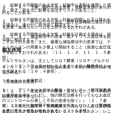
・ 妊娠する可能性のある女性：妊娠中に本剤を使用した場
９．１．６． 下痢、嘔吐のある患者：電解質失調があらわ
合、胎児・新生児に影響を及ぼすリスクがあること。
れることがある。
・ 妊娠する可能性のある女性：妊娠が判明した又は疑われ
９．１．７． 高カルシウム血症、副甲状腺機能亢進症のあ
る場合は、速やかに担当医に相談すること。
る患者：血清カルシウムを上昇させるおそれがある。
・ 妊娠する可能性のある女性：妊娠を計画する場合は、担
９．１．８． 減塩療法中の患者：低ナトリウム血症等を起
当医に相談すること。
こすおそれがある。また、厳重な減塩療法中の患者では、テ
ルミサルタンの用量を少量より開始すること（急激な血圧低
相互作用
下を起こすおそれがある）〔１１．１．３、１１．１．５参
照〕。
テルミサルタンは、主としてＵＧＴ酵素（ＵＤＰ−グルクロ
ノシルトランスフェラーゼ）によるグルクロン酸抱合によっ
９．１．９． 交感神経切除後の患者：本剤の降圧作用が増
て代謝される〔１６．４参照〕。
強される。
１０．１． 併用禁忌：
（腎機能障害患者）
１）． アリスキレンフマル酸塩＜ラジレス＞（糖尿病患者
９．２．１． 血液透析中の患者：投与しないこと（本剤の
に使用する場合（ただし、他の降圧治療を行ってもなお血圧
効果が期待できない）。
のコントロールが著しく不良の患者を除く））〔２．７参
９．２．２． 急性腎不全の患者：投与しないこと（腎機能
照〕［非致死性脳卒中・腎機能障害・高カリウム血症及び低
を更に悪化させるおそれがある）〔２．５参照〕。
血圧のリスク増加が報告されている（テルミサルタン：レニ