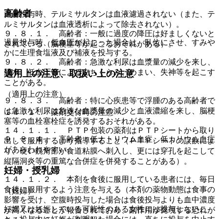
高齢者
過量投与時、テルミサルタンは血液濾過されない（また、テ
ルミサルタンは血液透析によって除去されない）。
９．８．１． 高齢者：一般に過度の降圧は好ましくないと
過量投与時、低血圧が起こった場合は、臥位にさせ、すみや
されている（脳梗塞等が起こるおそれがある）。
かに生理食塩液及び補液を投与する。
９．８．２． 高齢者：急激な利尿は血漿量の減少を来し、
脱水、低血圧等による立ちくらみ、めまい、失神等を起こす
適用上の注意、取扱い上の注意
ことがある。
（適用上の注意）
９．８．３． 高齢者：特に心疾患等で浮腫のある高齢者で
は急激な利尿は急速な血漿量の減少と血液濃縮を来し、脳梗
１４．１． 薬剤交付時の注意
塞等の血栓塞栓症を誘発するおそれがある。
１４．１．１． ＰＴＰ包装の薬剤はＰＴＰシートから取り
９．８．４． 高齢者：低ナトリウム血症、低カリウム血症
出して服用するよう指導すること（ＰＴＰシートの誤飲によ
があらわれやすい。
り、硬い鋭角部が食道粘膜へ刺入し、更には穿孔を起こして
縦隔洞炎等の重篤な合併症を併発することがある）。
妊婦・授乳婦
１４．１．２． 本剤を食後に服用している患者には、毎日
食後に服用するよう注意を与える（本剤の薬物動態は食事の
（妊婦）
影響を受け、空腹時投与した場合は食後投与よりも血中濃度
妊婦又は妊娠している可能性のある女性には投与しないこ
が高くなることが報告されており、副作用が発現する恐れが