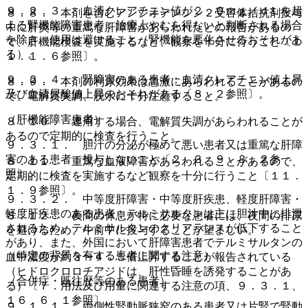
９．２．３． 血清クレアチニン値が２．０ｍｇ／ｄＬを超
８．８． 本剤を含むアンジオテンシン２受容体拮抗剤投与
える腎機能障害患者：治療上やむを得ないと判断される場合
中に肝炎等の重篤な肝障害があらわれたとの報告があるの
を除き、使用は避けること（腎機能を悪化させるおそれがあ
で、肝機能検査を実施するなど、観察を十分に行うこと〔１
る）。
１．１．６参照〕。
９．２．４． 腎障害のある患者：血清クレアチニン値上昇
８．９． 本剤の利尿効果は急激にあらわれることがあるの
及び血清尿酸値上昇のおそれがある〔８．２参照〕。
で、電解質失調、脱水に十分注意すること。
（肝機能障害患者）
８．１０． 連用する場合、電解質失調があらわれることが
あるので定期的に検査を行うこと。
９．３．１． 胆汁の分泌が極めて悪い患者又は重篤な肝障
害のある患者：投与しないこと〔２．３、９．３．２参
８．１１． 重篤な血液障害があらわれることがあるので、
照〕。
定期的に検査を実施するなど観察を十分に行うこと〔１１．
１．９参照〕。
９．３．２． 中等度肝障害・中等度肝疾患、軽度肝障害・
軽度肝疾患のある患者：テルミサルタンは主に胆汁中に排泄
８．１２． 夜間の休息が特に必要な患者には、夜間の排尿
されるため、テルミサルタンのクリアランスが低下すること
を避けるため、午前中に投与することが望ましい。
があり、また、外国において肝障害患者でテルミサルタンの
（特定の背景を有する患者に関する注意）
血中濃度が約３〜４．５倍上昇することが報告されている
（ヒドロクロロチアジドは、肝性昏睡を誘発することがあ
（合併症・既往歴等のある患者）
る）〔７．用法及び用量に関連する注意の項、９．３．１、
１６．６．１参照〕。
９．１．１． 両側性腎動脈狭窄のある患者又は片腎で腎動