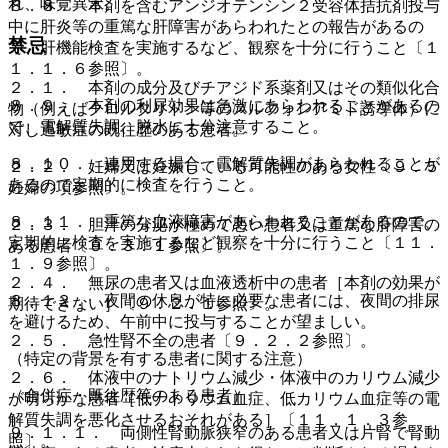
れ、味覚異常。
８．８． 本剤を含むアンジオテンシン２受容体拮抗剤投与
中に肝炎等の重篤な肝障害があらわれたとの報告があるの
禁忌
で、肝機能検査を実施するなど、観察を十分に行うこと〔１
１．１．６参照〕。
２．１． 本剤の成分及びチアジド系薬剤又はその類似化合
８．９． 本剤の利尿効果は急激にあらわれることがあるの
物（例えばクロルタリドン等のスルフォンアミド誘導体）に
で、電解質失調、脱水に十分注意すること。
対し過敏症の既往歴のある患者。
８．１０． 連用する場合、電解質失調があらわれることが
２．２． 妊婦又は妊娠している可能性のある女性〔９．５
あるので定期的に検査を行うこと。
妊婦の項参照〕。
８．１１． 重篤な血液障害があらわれることがあるので、
２．３． 胆汁の分泌が極めて悪い患者又は重篤な肝障害の
定期的に検査を実施するなど観察を十分に行うこと〔１１．
ある患者〔９．３．１参照〕。
１．９参照〕。
２．４． 無尿の患者又は血液透析中の患者［本剤の効果が
８．１２． 夜間の休息が特に必要な患者には、夜間の排尿
期待できない］〔９．２．１参照〕。
を避けるため、午前中に投与することが望ましい。
２．５． 急性腎不全の患者〔９．２．２参照〕。
（特定の背景を有する患者に関する注意）
２．６． 体液中のナトリウム減少・体液中のカリウム減少
（合併症・既往歴等のある患者）
が明らかな患者［低ナトリウム血症、低カリウム血症等の電
解質失調を悪化させるおそれがある］〔１１．１．３参
９．１．１． 両側性腎動脈狭窄のある患者又は片腎で腎動
照〕。