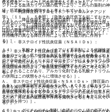
収を促進し、リチウムの血中濃度を上昇させる）］。
ジドによる血清カリウム値の低下により、これらの薬剤の神
経・筋遮断作用を増強すると考えられている）］。
４）． 利尿降圧剤（フロセミド、トリクロルメチアジド
等）〔１１．１．５参照〕［急激な血圧低下を起こすおそれ
１３）． 降圧作用を有する他の薬剤（β−遮断剤、ニトロ
があるので、低用量から投与を開始し、増量する場合は徐々
グリセリン等）［降圧作用を増強するおそれがあるので、降
に行うこと（利尿降圧剤で治療を受けている患者にはレニン
圧剤の用量調節等に注意すること（ヒドロクロロチアジド：
活性が亢進している患者が多く、本剤が奏効しやすい）］。
作用機序の異なる降圧作用により互いに協力的に作用す
る）］。
５）． 非ステロイド性抗炎症薬（ＮＳＡＩＤｓ）：
１４）． 乳酸ナトリウム［チアジド系薬剤による代謝性ア
@． 非ステロイド性抗炎症薬＜ＮＳＡＩＤｓ＞［糸球体濾
ルカローシス・低カリウム血症を増強することがある（ヒド
過量がより減少し、腎障害のある患者では急性腎障害を引き
ロクロロチアジド：ヒドロクロロチアジドによるカリウム排
起こす可能性がある（テルミサルタン：プロスタグランジン
泄作用により低カリウム血症や代謝性アルカローシスが引き
合成阻害作用により、腎血流量が低下するためと考えられ
起こされることがあり、アルカリ化剤である乳酸ナトリウム
る）］。
の併用はこの状態をさらに増強させる）］。
A． 非ステロイド性抗炎症薬＜ＮＳＡＩＤｓ＞［降圧薬の
１５）． 糖質副腎皮質ホルモン剤、ＡＣＴＨ［低カリウム
効果を減弱させることが報告されている（テルミサルタン：
血症が発現することがある（ヒドロクロロチアジド：ヒドロ
血管拡張作用を有するプロスタグランジンの合成が阻害され
クロロチアジド及び糖質副腎皮質ホルモン剤ともカリウム排
るため、降圧薬の血圧低下作用を減弱させると考えられてい
泄作用を持つ）］。
る）］。
１６）． グリチルリチン製剤［血清カリウム値の低下があ
B． 非ステロイド性抗炎症薬＜ＮＳＡＩＤｓ＞［チアジド