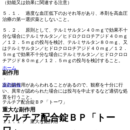
（効能又は効果に関連する注意）
５．１． 過度な血圧低下のおそれ等があり、本剤を高血圧
治療の第一選択薬としないこと。
５．２． 原則として、テルミサルタン４０ｍｇで効果不十
分な場合にテルミサルタン／ヒドロクロロチアジド４０ｍｇ
／１２．５ｍｇの投与を検討、テルミサルタン８０ｍｇ、又
はテルミサルタン／ヒドロクロロチアジド４０ｍｇ／１２．
５ｍｇで効果不十分な場合にテルミサルタン／ヒドロクロロ
チアジド８０ｍｇ／１２．５ｍｇの投与を検討すること。
ホーム
副作用
薬剤情報
次の副作用があらわれることがあるので、観察を十分に行
い、異常が認められた場合には投与を中止するなど適切な処
置を行うこと。
テルチア配合錠ＢＰ「トーワ」
重大な副作用
テルチア配合錠ＢＰ「トー
１１．１． 重大な副作用