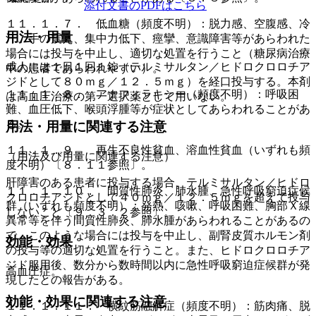
添付文書のPDFはこちら
１１．１．７． 低血糖（頻度不明）：脱力感、空腹感、冷
用法・用量
汗、手の震え、集中力低下、痙攣、意識障害等があらわれた
場合には投与を中止し、適切な処置を行うこと（糖尿病治療
成人には１日１回１錠（テルミサルタン／ヒドロクロロチア
中の患者であらわれやすい）。
ジドとして８０ｍｇ／１２．５ｍｇ）を経口投与する。本剤
１１．１．８． アナフィラキシー（頻度不明）：呼吸困
は高血圧治療の第一選択薬として用いない。
難、血圧低下、喉頭浮腫等が症状としてあらわれることがあ
る。
用法・用量に関連する注意
１１．１．９． 再生不良性貧血、溶血性貧血（いずれも頻
（用法及び用量に関連する注意）
度不明）〔８．１１参照〕。
肝障害のある患者に投与する場合、テルミサルタン／ヒドロ
１１．１．１０． 間質性肺炎、肺水腫、急性呼吸窮迫症候
クロロチアジドとして４０ｍｇ／１２．５ｍｇを超えて投与
群（いずれも頻度不明）：発熱、咳嗽、呼吸困難、胸部Ｘ線
しないこと〔９．３．２参照〕。
異常等を伴う間質性肺炎、肺水腫があらわれることがあるの
で、このような場合には投与を中止し、副腎皮質ホルモン剤
効能・効果
の投与等の適切な処置を行うこと。また、ヒドロクロロチア
ジド服用後、数分から数時間以内に急性呼吸窮迫症候群が発
高血圧症。
現したとの報告がある。
効能・効果に関連する注意
１１．１．１１． 横紋筋融解症（頻度不明）：筋肉痛、脱