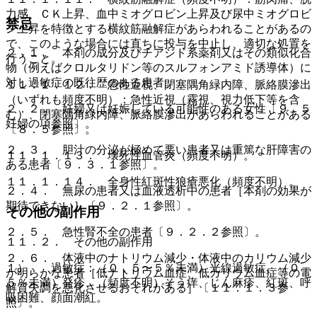
力感、ＣＫ上昇、血中ミオグロビン上昇及び尿中ミオグロビ
禁忌
ン上昇を特徴とする横紋筋融解症があらわれることがあるの
で、このような場合には直ちに投与を中止し、適切な処置を
２．１． 本剤の成分及びチアジド系薬剤又はその類似化合
行うこと。
物（例えばクロルタリドン等のスルフォンアミド誘導体）に
対し過敏症の既往歴のある患者。
１１．１．１２． 急性近視、閉塞隅角緑内障、脈絡膜滲出
（いずれも頻度不明）：急性近視（霧視、視力低下等を含
２．２． 妊婦又は妊娠している可能性のある女性〔９．５
む）、閉塞隅角緑内障、脈絡膜滲出があらわれることがある
妊婦の項参照〕。
〔８．５参照〕。
２．３． 胆汁の分泌が極めて悪い患者又は重篤な肝障害の
１１．１．１３． 壊死性血管炎（頻度不明）。
ある患者〔９．３．１参照〕。
１１．１．１４． 全身性紅斑性狼瘡悪化（頻度不明）。
２．４． 無尿の患者又は血液透析中の患者［本剤の効果が
期待できない］〔９．２．１参照〕。
その他の副作用
２．５． 急性腎不全の患者〔９．２．２参照〕。
１１．２． その他の副作用
２．６． 体液中のナトリウム減少・体液中のカリウム減少
１）． 過敏症：（０．５〜５％未満）光線過敏症、（０．
が明らかな患者［低ナトリウム血症、低カリウム血症等の電
５％未満）発疹、（頻度不明）そう痒、じん麻疹、紅斑、呼
解質失調を悪化させるおそれがある］〔１１．１．３参
吸困難、顔面潮紅。
照〕。