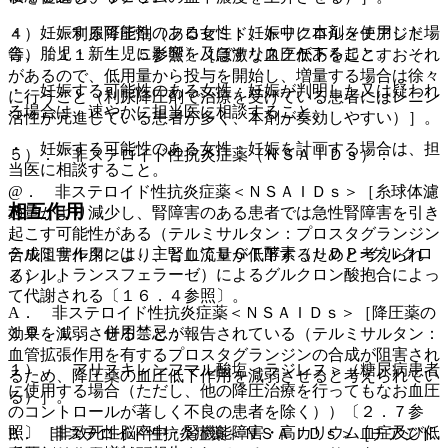
・ 妊娠する可能性のある女性：妊娠中に本剤を使用した場
４）． 利尿降圧剤（フロセミド、トリクロルメチアジド
合、胎児・新生児に影響を及ぼすリスクがあること。
等）〔１１．１．５参照〕［急激な血圧低下を起こすおそれ
があるので、低用量から投与を開始し、増量する場合は徐々
・ 妊娠する可能性のある女性：妊娠が判明した又は疑われ
に行うこと（利尿降圧剤で治療を受けている患者にはレニン
る場合は、速やかに担当医に相談すること。
活性が亢進している患者が多く、本剤が奏効しやすい）］。
・ 妊娠する可能性のある女性：妊娠を計画する場合は、担
５）． 非ステロイド性抗炎症薬（ＮＳＡＩＤｓ）：
当医に相談すること。
@． 非ステロイド性抗炎症薬＜ＮＳＡＩＤｓ＞［糸球体濾
相互作用
過量がより減少し、腎障害のある患者では急性腎障害を引き
起こす可能性がある（テルミサルタン：プロスタグランジン
テルミサルタンは、主としてＵＧＴ酵素（ＵＤＰ−グルクロ
合成阻害作用により、腎血流量が低下するためと考えられ
ノシルトランスフェラーゼ）によるグルクロン酸抱合によっ
る）］。
て代謝される〔１６．４参照〕。
A． 非ステロイド性抗炎症薬＜ＮＳＡＩＤｓ＞［降圧薬の
１０．１． 併用禁忌：
効果を減弱させることが報告されている（テルミサルタン：
血管拡張作用を有するプロスタグランジンの合成が阻害され
１）． アリスキレンフマル酸塩＜ラジレス＞（糖尿病患者
るため、降圧薬の血圧低下作用を減弱させると考えられてい
に使用する場合（ただし、他の降圧治療を行ってもなお血圧
る）］。
のコントロールが著しく不良の患者を除く））〔２．７参
照〕［非致死性脳卒中・腎機能障害・高カリウム血症及び低
B． 非ステロイド性抗炎症薬＜ＮＳＡＩＤｓ＞［チアジド