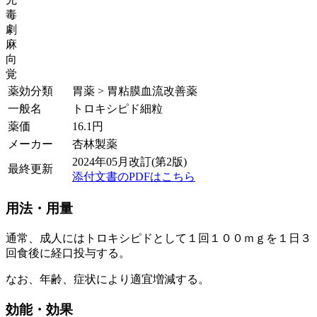
毒
劇
麻
向
覚
薬効分類
胃薬 > 胃粘膜血流改善薬
一般名
トロキシピド細粒
薬価
16.1
円
メーカー
杏林製薬
2024年05月改訂(第2版)
最終更新
添付文書のPDFはこちら
用法・用量
通常、成人にはトロキシピドとして１回１００ｍｇを１日３
回食後に経口投与する。
なお、年齢、症状により適宜増減する。
効能・効果