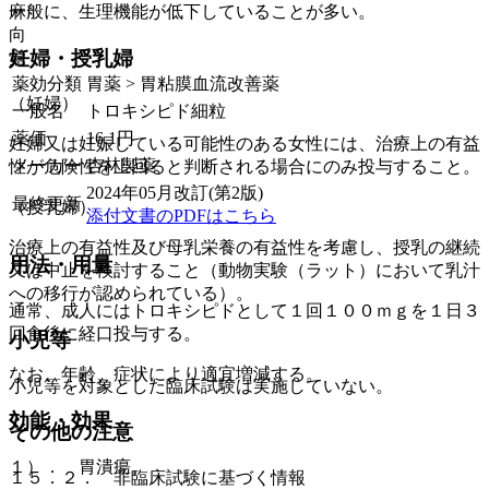
麻
一般に、生理機能が低下していることが多い。
向
妊婦・授乳婦
覚
薬効分類
胃薬 > 胃粘膜血流改善薬
（妊婦）
一般名
トロキシピド細粒
薬価
16.1
円
妊婦又は妊娠している可能性のある女性には、治療上の有益
メーカー
杏林製薬
性が危険性を上回ると判断される場合にのみ投与すること。
2024年05月改訂(第2版)
最終更新
（授乳婦）
添付文書のPDFはこちら
治療上の有益性及び母乳栄養の有益性を考慮し、授乳の継続
用法・用量
又は中止を検討すること（動物実験（ラット）において乳汁
への移行が認められている）。
通常、成人にはトロキシピドとして１回１００ｍｇを１日３
回食後に経口投与する。
小児等
なお、年齢、症状により適宜増減する。
小児等を対象とした臨床試験は実施していない。
効能・効果
その他の注意
１）． 胃潰瘍。
１５．２． 非臨床試験に基づく情報