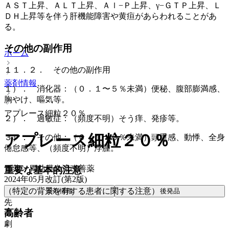
ＡＳＴ上昇、ＡＬＴ上昇、Ａｌ−Ｐ上昇、γ−ＧＴＰ上昇、Ｌ
ＤＨ上昇等を伴う肝機能障害や黄疸があらわれることがあ
る。
その他の副作用
ホーム
１１．２． その他の副作用
薬剤情報
１）． 消化器：（０．１〜５％未満）便秘、腹部膨満感、
胸やけ、嘔気等。
アプレース細粒２０％
２）． 過敏症：（頻度不明）そう痒、発疹等。
アプレース細粒２０％
３）． その他：（０．１〜５％未満）頭重感、動悸、全身
倦怠感等、（頻度不明）浮腫。
胃薬 > 胃粘膜血流改善薬
重要な基本的注意
2024年05月改訂(第2版)
（特定の背景を有する患者に関する注意）
薬剤情報
後発品
先
高齢者
毒
劇