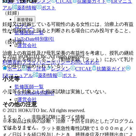
妊婦・授乳婦
表・計算
レジメン
CTCAE
抗菌薬ガイド
ERマニュ
アル
薬剤情報
ポスト
（妊婦）
新規登録
妊婦又は妊娠している可能性のある女性には、治療上の有益
ログイン
性が危険性を上回ると判断される場合にのみ投与すること。
監修医師一覧
UpToDate特別割引
（授乳婦）
運営会社
治療上の有益性及び母乳栄養の有益性を考慮し、授乳の継続
© 2021 HOKUTO Inc. All rights reserved.
又は中止を検討すること（動物実験（ラット）において乳汁
利用規約
プライバシーポリシー
お問い合わせ
への移行が認められている）。
ホーム
表・計算
レジメン
CTCAE
抗菌薬ガイド
ERマニュアル
薬剤情報
ポスト
小児等
監修医師一覧
小児等を対象とした臨床試験は実施していない。
UpToDate特別割引
運営会社
その他の注意
© 2021 HOKUTO Inc. All rights reserved.
１５．２． 非臨床試験に基づく情報
※本製品は疾病の診断・治療・予防を目的としたプログラム
ではありません。
１５．２．１． ラット亜急性毒性試験で１０００ｍｇ／ｋ
ｇ／日以上を経口投与したとき、膀胱炎症及び膀胱出血によ