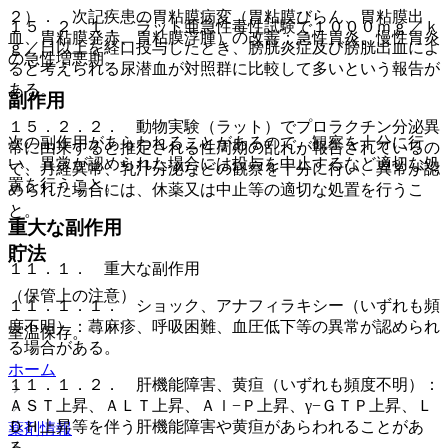
２）． 次記疾患の胃粘膜病変（胃粘膜びらん、胃粘膜出
１５．２．１． ラット亜急性毒性試験で１０００ｍｇ／ｋ
血、胃粘膜発赤、胃粘膜浮腫）の改善：急性胃炎、慢性胃炎
ｇ／日以上を経口投与したとき、膀胱炎症及び膀胱出血によ
の急性増悪期。
ると考えられる尿潜血が対照群に比較して多いという報告が
ある。
副作用
１５．２．２． 動物実験（ラット）でプロラクチン分泌異
次の副作用があらわれることがあるので、観察を十分に行
常に由来すると推定される性周期の乱れが報告されているの
い、異常が認められた場合には投与を中止するなど適切な処
で、月経異常、乳汁分泌などの観察を十分に行い、異常が認
置を行うこと。
められた場合には、休薬又は中止等の適切な処置を行うこ
と。
重大な副作用
貯法
１１．１． 重大な副作用
（保管上の注意）
１１．１．１． ショック、アナフィラキシー（いずれも頻
度不明）：蕁麻疹、呼吸困難、血圧低下等の異常が認められ
室温保存。
る場合がある。
ホーム
１１．１．２． 肝機能障害、黄疸（いずれも頻度不明）：
ＡＳＴ上昇、ＡＬＴ上昇、Ａｌ−Ｐ上昇、γ−ＧＴＰ上昇、Ｌ
ＤＨ上昇等を伴う肝機能障害や黄疸があらわれることがあ
薬剤情報
る。