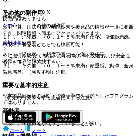
アプレース細粒２０％
その他の副作用
薬剤情報
後発品はありません
ホーム
１１．２． その他の副作用
薬剤写真、用法用量、効能効果や後発品の情報が一度に参照
でき、関連情報へ簡単にアクセスができます。
１）． 消化器：（０．１〜５％未満）便秘、腹部膨満感、
薬剤情報
胸やけ、嘔気等。
一般名、製品名どちらでも検索可能！
２）． 過敏症：（頻度不明）そう痒、発疹等。
※ ご使用いただく際に、必ず最新の添付文書および安全性
アプレース細粒２０％
情報も併せてご確認下さい。
３）． その他：（０．１〜５％未満）頭重感、動悸、全身
倦怠感等、（頻度不明）浮腫。
重要な基本的注意
※本製品は疾病の診断・治療・予防を目的としたプログラム
（特定の背景を有する患者に関する注意）
ではありません。
高齢者
一般に、生理機能が低下していることが多い。
ホーム
ノート