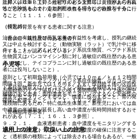
妊婦又は妊娠している可能性のある女性には、治療上の有益
上昇、γ−ＧＴＰ上昇、総ビリルビン上昇等、黄疸があらわれ
性が危険性を上まわると判断される場合にのみ投与するこ
ることがあるので、定期的に検査を行うなど観察を十分に行
と。
うこと〔１１．１．６参照〕。
（授乳婦）
（特定の背景を有する患者に関する注意）
治療上の有益性及び母乳栄養の有益性を考慮し、授乳の継続
（合併症・既往歴等のある患者）
又は中止を検討すること（動物実験（ラット）で乳汁中に移
９．１．１． アミノグリコシド系抗生物質、ペプチド系抗
行することが認められている）。
生物質又はバンコマイシン類に対し過敏症の既往歴のある患
者（ただし、テイコプラニンに対し過敏症の既往歴のある患
小児等
者には投与しないこと）。
原則として初期負荷用量（小児では１０ｍｇ／ｋｇ１２時間
９．１．２． アミノグリコシド系抗生物質、グリコペプチ
間隔３回、新生児では１６ｍｇ／ｋｇ）投与終了後の次回投
ド系抗生物質又はバンコマイシン類による難聴又はその他の
与開始前のトラフ値及びその後１週間間隔でトラフ値の血中
難聴のある患者：血中濃度をモニタリングするなど安全性の
濃度をモニタリングするなど、慎重に投与すること。腎の発
確保に配慮すること〔７．１、１０．２参照〕。
達段階にあるため、特に低出生体重児、新生児においては血
中濃度の半減期が延長し高い血中濃度が長時間持続するおそ
（腎機能障害患者）
れがある〔７．１、１６．１．３参照〕。
９．２．１． 血液透析患者：血中濃度をモニタリングする
適用上の注意、取扱い上の注意
などして必要なトラフレベルの血中濃度の確保に注意するこ
と（透析膜の種類によっては除去される場合もあるが、一般