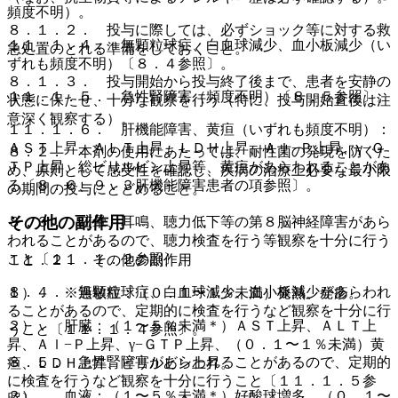
頻度不明）。
８．１．２． 投与に際しては、必ずショック等に対する救
１１．１．４． 無顆粒球症、白血球減少、血小板減少（い
急処置のとれる準備をしておくこと。
ずれも頻度不明）〔８．４参照〕。
８．１．３． 投与開始から投与終了後まで、患者を安静の
１１．１．５． 急性腎障害（頻度不明）〔８．５参照〕。
状態に保たせ、十分な観察を行う（特に、投与開始直後は注
意深く観察する）。
１１．１．６． 肝機能障害、黄疸（いずれも頻度不明）：
ＡＳＴ上昇、ＡＬＴ上昇、ＬＤＨ上昇、Ａｌ−Ｐ上昇、γ−Ｇ
８．２． 本剤の使用にあたっては、耐性菌の発現を防ぐた
ＴＰ上昇、総ビリルビン上昇等、黄疸があらわれることがあ
め、原則として感受性を確認し、疾病の治療上必要な最小限
る〔８．６、９．３肝機能障害患者の項参照〕。
の期間の投与にとどめること。
その他の副作用
８．３． 眩暈、耳鳴、聴力低下等の第８脳神経障害があら
われることがあるので、聴力検査を行う等観察を十分に行う
こと〔１１．１．２参照〕。
１１．２． その他の副作用
８．４． 無顆粒球症、白血球減少、血小板減少があらわれ
１）． ※過敏症：（０．１〜１％未満）発熱、発疹。
ることがあるので、定期的に検査を行うなど観察を十分に行
２）． 肝臓：（１〜５％未満＊）ＡＳＴ上昇、ＡＬＴ上
うこと〔１１．１．４参照〕。
昇、Ａｌ−Ｐ上昇、γ−ＧＴＰ上昇、（０．１〜１％未満）黄
８．５． 急性腎障害があらわれることがあるので、定期的
疸、ＬＤＨ上昇、ビリルビン上昇。
に検査を行うなど観察を十分に行うこと〔１１．１．５参
３）． 血液：（１〜５％未満＊）好酸球増多、（０．１〜