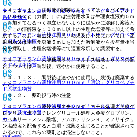
１４．１．１． 注射液の調製にあたっては、１バイアル
テイコプラニン点滴静注用２００ｍｇ「Ｆ」
グリコペプチド
［２００ｍｇ（力価）］には注射用水又は生理食塩液約５ｍ
系抗生物質
Ｌを加えてなるべく泡立たないように穏やかに溶解し溶液と
し、この溶解液を１００ｍＬ以上の生理食塩液等に加えて希
テイコプラニン点滴静注用２００ｍｇ「トーワ」
グリコペプ
釈する。なお、新生児、乳児、幼児及び小児においては、注
チド系抗生物質
射用水又は生理食塩液５ｍＬを加えた溶解液から投与量相当
分を採取し、生理食塩液等にて適宜希釈して調製する。
テイコプラニン点滴静注用２００ｍｇ「サワイ」
グリコペプ
１４．１．２． 大塚糖液５％、マルトス輸液１０％との配
チド系抗生物質
合については、調製後、速やかに使用すること。
１４．１．３． 調製後は速やかに使用し、残液は廃棄する
テイコプラニン点滴静注用２００ｍｇ「明治」
グリコペプチ
こと。
ド系抗生物質
１４．２． 薬剤投与時の注意
テイコプラニン点滴静注用２００ｍｇ「ＶＴＲＳ」
グリコペ
１４．２．１． 乾燥ポリエチレングリコール処理人免疫グ
プチド系抗生物質
ロブリン、ポリエチレングリコール処理人免疫グロブリン、
ホーム
ガベキサートメシル酸塩、アムホテリシンＢ、ミノサイクリ
ン塩酸塩と配合すると白濁・沈殿を生じることが確認されて
いるので、これらの薬剤とは混注しないこと。