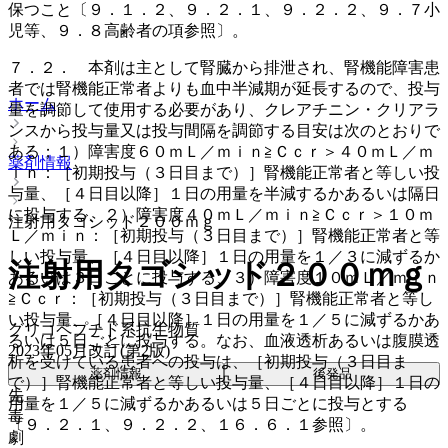
保つこと〔９．１．２、９．２．１、９．２．２、９．７小
児等、９．８高齢者の項参照〕。
７．２． 本剤は主として腎臓から排泄され、腎機能障害患
者では腎機能正常者よりも血中半減期が延長するので、投与
ホーム
量を調節して使用する必要があり、クレアチニン・クリアラ
ンスから投与量又は投与間隔を調節する目安は次のとおりで
ある；１）障害度６０ｍＬ／ｍｉｎ≧Ｃｃｒ＞４０ｍＬ／ｍ
薬剤情報
ｉｎ：［初期投与（３日目まで）］腎機能正常者と等しい投
与量、［４日目以降］１日の用量を半減するかあるいは隔日
に投与する、２）障害度４０ｍＬ／ｍｉｎ≧Ｃｃｒ＞１０ｍ
注射用タゴシッド２００ｍｇ
Ｌ／ｍｉｎ：［初期投与（３日目まで）］腎機能正常者と等
しい投与量、［４日目以降］１日の用量を１／３に減ずるか
注射用タゴシッド２００ｍｇ
あるいは３日ごとに投与する、３）障害度１０ｍＬ／ｍｉｎ
≧Ｃｃｒ：［初期投与（３日目まで）］腎機能正常者と等し
い投与量、［４日目以降］１日の用量を１／５に減ずるかあ
グリコペプチド系抗生物質
るいは５日ごとに投与する。なお、血液透析あるいは腹膜透
2023年05月改訂(第2版)
析を受けている患者への投与は、［初期投与（３日目ま
薬剤情報
後発品
で）］腎機能正常者と等しい投与量、［４日目以降］１日の
先
用量を１／５に減ずるかあるいは５日ごとに投与とする
毒
〔９．２．１、９．２．２、１６．６．１参照〕。
劇