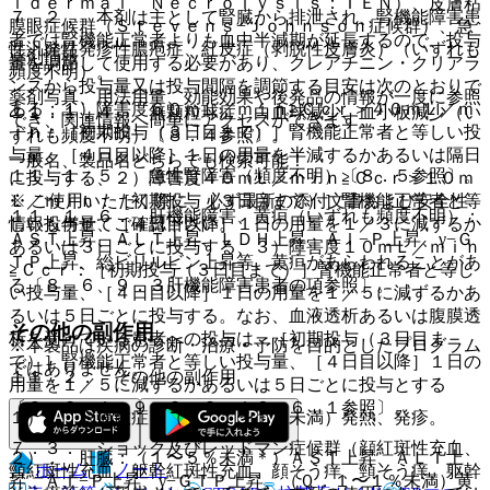
ｉｄｅｒｍａｌ Ｎｅｃｒｏｌｙｓｉｓ：ＴＥＮ）、皮膚粘
７．２． 本剤は主として腎臓から排泄され、腎機能障害患
膜眼症候群（Ｓｔｅｖｅｎｓ−Ｊｏｈｎｓｏｎ症候群）、急
者では腎機能正常者よりも血中半減期が延長するので、投与
性汎発性発疹性膿疱症、紅皮症（剥脱性皮膚炎）（いずれも
薬剤情報
量を調節して使用する必要があり、クレアチニン・クリアラ
頻度不明）。
ンスから投与量又は投与間隔を調節する目安は次のとおりで
薬剤写真、用法用量、効能効果や後発品の情報が一度に参照
ある；１）障害度６０ｍＬ／ｍｉｎ≧Ｃｃｒ＞４０ｍＬ／ｍ
１１．１．４． 無顆粒球症、白血球減少、血小板減少（い
でき、関連情報へ簡単にアクセスができます。
ｉｎ：［初期投与（３日目まで）］腎機能正常者と等しい投
ずれも頻度不明）〔８．４参照〕。
与量、［４日目以降］１日の用量を半減するかあるいは隔日
一般名、製品名どちらでも検索可能！
１１．１．５． 急性腎障害（頻度不明）〔８．５参照〕。
に投与する、２）障害度４０ｍＬ／ｍｉｎ≧Ｃｃｒ＞１０ｍ
Ｌ／ｍｉｎ：［初期投与（３日目まで）］腎機能正常者と等
※ ご使用いただく際に、必ず最新の添付文書および安全性
１１．１．６． 肝機能障害、黄疸（いずれも頻度不明）：
しい投与量、［４日目以降］１日の用量を１／３に減ずるか
情報も併せてご確認下さい。
ＡＳＴ上昇、ＡＬＴ上昇、ＬＤＨ上昇、Ａｌ−Ｐ上昇、γ−Ｇ
あるいは３日ごとに投与する、３）障害度１０ｍＬ／ｍｉｎ
ＴＰ上昇、総ビリルビン上昇等、黄疸があらわれることがあ
≧Ｃｃｒ：［初期投与（３日目まで）］腎機能正常者と等し
る〔８．６、９．３肝機能障害患者の項参照〕。
い投与量、［４日目以降］１日の用量を１／５に減ずるかあ
るいは５日ごとに投与する。なお、血液透析あるいは腹膜透
その他の副作用
析を受けている患者への投与は、［初期投与（３日目ま
※本製品は疾病の診断・治療・予防を目的としたプログラム
で）］腎機能正常者と等しい投与量、［４日目以降］１日の
ではありません。
１１．２． その他の副作用
用量を１／５に減ずるかあるいは５日ごとに投与とする
〔９．２．１、９．２．２、１６．６．１参照〕。
１）． ※過敏症：（０．１〜１％未満）発熱、発疹。
７．３． ショック及びレッドマン症候群（顔紅斑性充血、
２）． 肝臓：（１〜５％未満＊）ＡＳＴ上昇、ＡＬＴ上
ホーム
ノート
頸紅斑性充血、躯幹紅斑性充血、顔そう痒、頸そう痒、躯幹
昇、Ａｌ−Ｐ上昇、γ−ＧＴＰ上昇、（０．１〜１％未満）黄