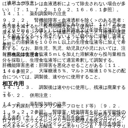
（適用上の注意）
にテイコプラニンは血液透析によって除去されない場合が多
い）〔７．１、７．２、１０．２、１６．６．１参照〕。
１４．１． 薬剤調製時の注意
９．２．２． 腎機能障害＜血液透析を除く＞のある患者：
１４．１．１． 注射液の調製にあたっては、１バイアル
投与量を減ずるか、投与間隔をあけて使用し、また、血中濃
［２００ｍｇ（力価）］には注射用水又は生理食塩液約５ｍ
度をモニタリングするなど慎重に投与すること（排泄が遅延
Ｌを加えてなるべく泡立たないように穏やかに溶解し溶液と
し、蓄積する）〔７．１、７．２、１０．２、１６．６．１
し、この溶解液を１００ｍＬ以上の生理食塩液等に加えて希
参照〕。
釈する。なお、新生児、乳児、幼児及び小児においては、注
射用水又は生理食塩液５ｍＬを加えた溶解液から投与量相当
（肝機能障害患者）
分を採取し、生理食塩液等にて適宜希釈して調製する。
肝機能障害患者：肝障害を悪化させることがある〔１１．
１４．１．２． 大塚糖液５％、マルトス輸液１０％との配
１．６参照〕。
合については、調製後、速やかに使用すること。
相互作用
１４．１．３． 調製後は速やかに使用し、残液は廃棄する
こと。
１０．２． 併用注意：
１４．２． 薬剤投与時の注意
ループ利尿剤（エタクリン酸、フロセミド等）〔９．２．
１、９．２．２参照〕、腎障害・聴覚障害を起こす可能性の
１４．２．１． 乾燥ポリエチレングリコール処理人免疫グ
ある薬剤（アミノグリコシド系抗生物質（アルベカシン、ゲ
ロブリン、ポリエチレングリコール処理人免疫グロブリン、
ンタマイシン、イセパマイシン等）、ペプチド系抗生物質
ガベキサートメシル酸塩、アムホテリシンＢ、ミノサイクリ