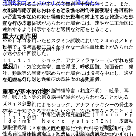
利用規約
プライバシーポリシー
お問い合わせ
にあらわれることが多いので観察を十分に行うこと。また、
本剤投与終了後においても遅発性の副作用が発現する可能性
次の副作用があらわれることがあるので、観察を十分に行
が否定できないので、特に外来患者に対しては、発疹、そう
い、異常が認められた場合には投与を中止するなど適切な処
痒などの皮膚症状があらわれた場合には、速やかに主治医に
置を行うこと。
連絡するよう指示するなど適切な対応をとること。
重大な副作用
※※）ネコを用いたヒスタミン試験において２４ｍｇ／ｋｇ
投与で、投与直後にごくわずかな一過性血圧低下がみられた
１１．１． 重大な副作用
が速やかに回復した。
１１．１．１． ショック、アナフィラキシー（いずれも頻
禁忌
度不明）：気管支痙攣、血管浮腫、呼吸困難、顔面蒼白、発
汗、頻脈等の異常が認められた場合には投与を中止し、適切
本剤の成分に対し過敏症の既往歴のある患者。
な処置を行うこと〔７．３、８．１参照〕。
１１．１．２． 第８脳神経障害（頻度不明）：眩暈、耳
重要な基本的注意
鳴、聴力低下等の第８脳神経障害があらわれることがある
〔８．３参照〕。
８．１． 本剤によるショック、アナフィラキシーの発生を
確実に予知できる方法がないので、次の措置をとること〔１
１１．１．３． 中毒性表皮壊死融解症（Ｔｏｘｉｃ Ｅｐ
１．１．１参照〕。
ｉｄｅｒｍａｌ Ｎｅｃｒｏｌｙｓｉｓ：ＴＥＮ）、皮膚粘
膜眼症候群（Ｓｔｅｖｅｎｓ−Ｊｏｈｎｓｏｎ症候群）、急
８．１．１． 事前に既往歴等について十分な問診を行う
性汎発性発疹性膿疱症、紅皮症（剥脱性皮膚炎）（いずれも
（なお、抗生物質等によるアレルギー歴は必ず確認する）。