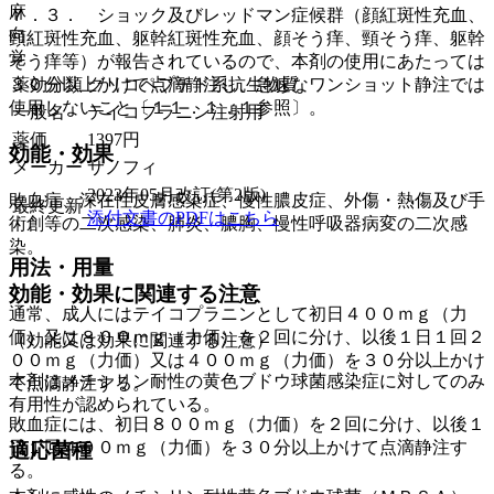
麻
７．３． ショック及びレッドマン症候群（顔紅斑性充血、
向
頸紅斑性充血、躯幹紅斑性充血、顔そう痒、頸そう痒、躯幹
覚
そう痒等）が報告されているので、本剤の使用にあたっては
３０分以上かけて点滴静注し、急速なワンショット静注では
薬効分類
グリコペプチド系抗生物質
使用しないこと〔１１．１．１参照〕。
一般名
テイコプラニン注射用
薬価
1397
円
効能・効果
メーカー
サノフィ
2023年05月改訂(第2版)
敗血症、深在性皮膚感染症、慢性膿皮症、外傷・熱傷及び手
最終更新
添付文書のPDFはこちら
術創等の二次感染、肺炎、膿胸、慢性呼吸器病変の二次感
染。
用法・用量
効能・効果に関連する注意
通常、成人にはテイコプラニンとして初日４００ｍｇ（力
価）又は８００ｍｇ（力価）を２回に分け、以後１日１回２
（効能又は効果に関連する注意）
００ｍｇ（力価）又は４００ｍｇ（力価）を３０分以上かけ
本剤はメチシリン耐性の黄色ブドウ球菌感染症に対してのみ
て点滴静注する。
有用性が認められている。
敗血症には、初日８００ｍｇ（力価）を２回に分け、以後１
日１回４００ｍｇ（力価）を３０分以上かけて点滴静注す
適応菌種
る。