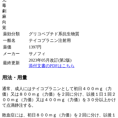
毒
劇
麻
向
覚
薬効分類
グリコペプチド系抗生物質
一般名
テイコプラニン注射用
薬価
1397
円
メーカー
サノフィ
2023年05月改訂(第2版)
最終更新
添付文書のPDFはこちら
用法・用量
通常、成人にはテイコプラニンとして初日４００ｍｇ（力
価）又は８００ｍｇ（力価）を２回に分け、以後１日１回２
００ｍｇ（力価）又は４００ｍｇ（力価）を３０分以上かけ
て点滴静注する。
敗血症には、初日８００ｍｇ（力価）を２回に分け、以後１