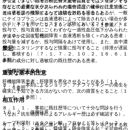
９．２．１． 血液透析患者：血中濃度をモニタリングする
が否定できないので、特に外来患者に対しては、発疹、そう
などして必要なトラフレベルの血中濃度の確保に注意するこ
痒などの皮膚症状があらわれた場合には、速やかに主治医に
と（透析膜の種類によっては除去される場合もあるが、一般
連絡するよう指示するなど適切な対応をとること。
にテイコプラニンは血液透析によって除去されない場合が多
※※）ネコを用いたヒスタミン試験において２４ｍｇ／ｋｇ
い）〔７．１、７．２、１０．２、１６．６．１参照〕。
投与で、投与直後にごくわずかな一過性血圧低下がみられた
９．２．２． 腎機能障害＜血液透析を除く＞のある患者：
が速やかに回復した。
投与量を減ずるか、投与間隔をあけて使用し、また、血中濃
禁忌
度をモニタリングするなど慎重に投与すること（排泄が遅延
し、蓄積する）〔７．１、７．２、１０．２、１６．６．１
参照〕。
本剤の成分に対し過敏症の既往歴のある患者。
（肝機能障害患者）
重要な基本的注意
肝機能障害患者：肝障害を悪化させることがある〔１１．
８．１． 本剤によるショック、アナフィラキシーの発生を
１．６参照〕。
確実に予知できる方法がないので、次の措置をとること〔１
１．１．１参照〕。
相互作用
８．１．１． 事前に既往歴等について十分な問診を行う
１０．２． 併用注意：
（なお、抗生物質等によるアレルギー歴は必ず確認する）。
ループ利尿剤（エタクリン酸、フロセミド等）〔９．２．
８．１．２． 投与に際しては、必ずショック等に対する救
１、９．２．２参照〕、腎障害・聴覚障害を起こす可能性の