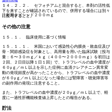
薬剤情報
１４．２．２． セフォチアムと混合すると、本剤の活性低
下を来すことが確認されているので、併用する場合には別々
注射用タゴシッド２００ｍｇ
に投与すること。
その他の注意
１５．１． 臨床使用に基づく情報
１５．１．１． 米国において感染性心内膜炎・敗血症及び
骨・関節感染症を対象とし、高用量を用いた臨床試験［投与
量：６〜３０ｍｇ／ｋｇ（４００〜２０００ｍｇ）を初日は
２回、２日目以降１日１回］で、トラフレベルの血中濃度が
６０μｇ／ｍＬ以上を示した症例に血清クレアチニン異常変
動の発現頻度が高かったことから、トラフレベルの血中濃度
が６０μｇ／ｍＬ以上になった場合には腎障害・聴覚障害等
の副作用の発現に注意すること。
また、トラフレベルの血中濃度が２０μｇ／ｍＬ以上で、軽
度に一過性肝機能検査値上昇したとの報告がある。
貯法