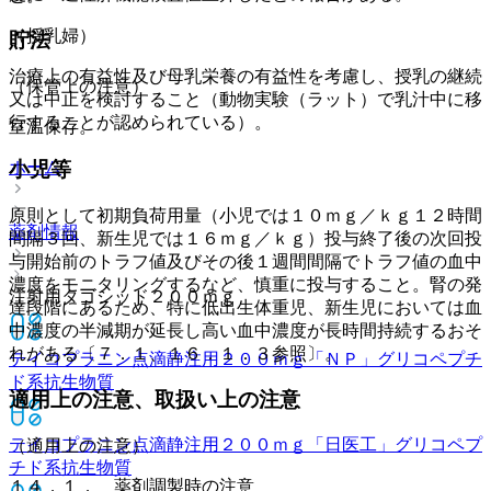
（授乳婦）
貯法
治療上の有益性及び母乳栄養の有益性を考慮し、授乳の継続
（保管上の注意）
又は中止を検討すること（動物実験（ラット）で乳汁中に移
行することが認められている）。
室温保存。
小児等
ホーム
原則として初期負荷用量（小児では１０ｍｇ／ｋｇ１２時間
薬剤情報
間隔３回、新生児では１６ｍｇ／ｋｇ）投与終了後の次回投
与開始前のトラフ値及びその後１週間間隔でトラフ値の血中
濃度をモニタリングするなど、慎重に投与すること。腎の発
注射用タゴシッド２００ｍｇ
達段階にあるため、特に低出生体重児、新生児においては血
中濃度の半減期が延長し高い血中濃度が長時間持続するおそ
れがある〔７．１、１６．１．３参照〕。
テイコプラニン点滴静注用２００ｍｇ「ＮＰ」
グリコペプチ
ド系抗生物質
適用上の注意、取扱い上の注意
テイコプラニン点滴静注用２００ｍｇ「日医工」
グリコペプ
（適用上の注意）
チド系抗生物質
１４．１． 薬剤調製時の注意