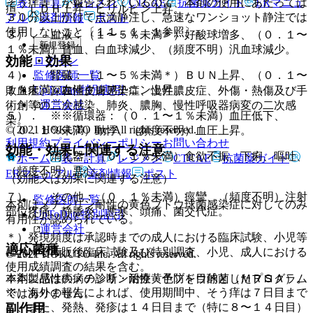
そう痒等）が報告されているので、本剤の使用にあたっては
表・計算
レジメン
CTCAE
抗菌薬ガイド
ERマニュ
疸、ＬＤＨ上昇、ビリルビン上昇。
３０分以上かけて点滴静注し、急速なワンショット静注では
アル
薬剤情報
ポスト
使用しないこと〔１１．１．１参照〕。
３）． 血液：（１〜５％未満＊）好酸球増多、（０．１〜
新規登録
１％未満）貧血、白血球減少、（頻度不明）汎血球減少。
効能・効果
ログイン
監修医師一覧
４）． 腎臓：（１〜５％未満＊）ＢＵＮ上昇、（０．１〜
UpToDate特別割引
１％未満）血清クレアチニン上昇。
敗血症、深在性皮膚感染症、慢性膿皮症、外傷・熱傷及び手
運営会社
術創等の二次感染、肺炎、膿胸、慢性呼吸器病変の二次感
５）． ※※循環器：（０．１〜１％未満）血圧低下、
染。
© 2021 HOKUTO Inc. All rights reserved.
（０．１％未満）動悸、（頻度不明）血圧上昇。
利用規約
プライバシーポリシー
お問い合わせ
効能・効果に関連する注意
６）． 消化器：（０．１％未満）食欲不振、下痢、嘔吐、
ホーム
表・計算
レジメン
CTCAE
抗菌薬ガイド
（頻度不明）悪心。
ERマニュアル
薬剤情報
ポスト
（効能又は効果に関連する注意）
７）． その他：（０．１％未満）痙攣、（頻度不明）注射
監修医師一覧
本剤はメチシリン耐性の黄色ブドウ球菌感染症に対してのみ
部位疼痛、静脈炎、悪寒、頭痛、菌交代症。
UpToDate特別割引
有用性が認められている。
運営会社
＊）発現頻度は承認時までの成人における臨床試験、小児等
適応菌種
における市販後臨床試験及び特別調査、小児、成人における
© 2021 HOKUTO Inc. All rights reserved.
使用成績調査の結果を含む。
※本製品は疾病の診断・治療・予防を目的としたプログラム
本剤に感性のメチシリン耐性黄色ブドウ球菌（ＭＲＳＡ）。
※）海外の報告によれば、使用期間中、そう痒は７日目まで
ではありません。
副作用
に、また、発熱、発疹は１４日目まで（特に８〜１４日目）