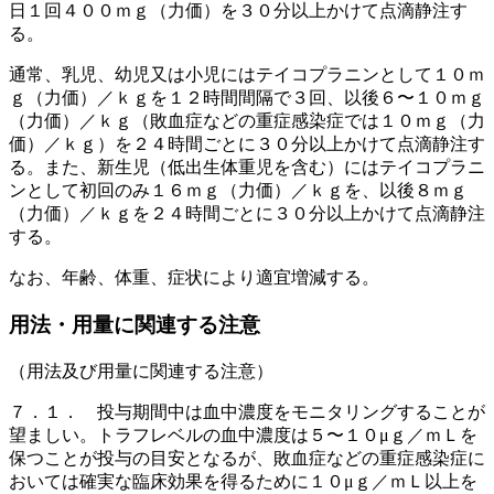
日１回４００ｍｇ（力価）を３０分以上かけて点滴静注す
る。
通常、乳児、幼児又は小児にはテイコプラニンとして１０ｍ
ｇ（力価）／ｋｇを１２時間間隔で３回、以後６〜１０ｍｇ
（力価）／ｋｇ（敗血症などの重症感染症では１０ｍｇ（力
価）／ｋｇ）を２４時間ごとに３０分以上かけて点滴静注す
る。また、新生児（低出生体重児を含む）にはテイコプラニ
ンとして初回のみ１６ｍｇ（力価）／ｋｇを、以後８ｍｇ
（力価）／ｋｇを２４時間ごとに３０分以上かけて点滴静注
する。
なお、年齢、体重、症状により適宜増減する。
用法・用量に関連する注意
（用法及び用量に関連する注意）
７．１． 投与期間中は血中濃度をモニタリングすることが
望ましい。トラフレベルの血中濃度は５〜１０μｇ／ｍＬを
保つことが投与の目安となるが、敗血症などの重症感染症に
おいては確実な臨床効果を得るために１０μｇ／ｍＬ以上を