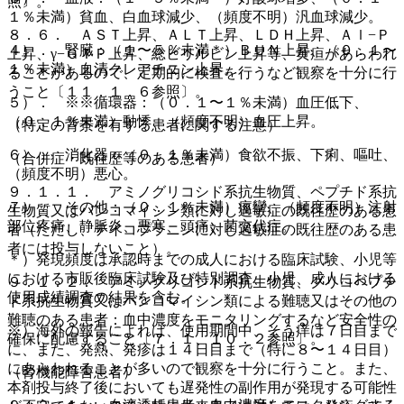
照〕。
１％未満）貧血、白血球減少、（頻度不明）汎血球減少。
８．６． ＡＳＴ上昇、ＡＬＴ上昇、ＬＤＨ上昇、Ａｌ−Ｐ
４）． 腎臓：（１〜５％未満＊）ＢＵＮ上昇、（０．１〜
上昇、γ−ＧＴＰ上昇、総ビリルビン上昇等、黄疸があらわれ
１％未満）血清クレアチニン上昇。
ることがあるので、定期的に検査を行うなど観察を十分に行
うこと〔１１．１．６参照〕。
５）． ※※循環器：（０．１〜１％未満）血圧低下、
（０．１％未満）動悸、（頻度不明）血圧上昇。
（特定の背景を有する患者に関する注意）
６）． 消化器：（０．１％未満）食欲不振、下痢、嘔吐、
（合併症・既往歴等のある患者）
（頻度不明）悪心。
９．１．１． アミノグリコシド系抗生物質、ペプチド系抗
７）． その他：（０．１％未満）痙攣、（頻度不明）注射
生物質又はバンコマイシン類に対し過敏症の既往歴のある患
部位疼痛、静脈炎、悪寒、頭痛、菌交代症。
者（ただし、テイコプラニンに対し過敏症の既往歴のある患
者には投与しないこと）。
＊）発現頻度は承認時までの成人における臨床試験、小児等
における市販後臨床試験及び特別調査、小児、成人における
９．１．２． アミノグリコシド系抗生物質、グリコペプチ
使用成績調査の結果を含む。
ド系抗生物質又はバンコマイシン類による難聴又はその他の
難聴のある患者：血中濃度をモニタリングするなど安全性の
※）海外の報告によれば、使用期間中、そう痒は７日目まで
確保に配慮すること〔７．１、１０．２参照〕。
に、また、発熱、発疹は１４日目まで（特に８〜１４日目）
にあらわれることが多いので観察を十分に行うこと。また、
（腎機能障害患者）
本剤投与終了後においても遅発性の副作用が発現する可能性