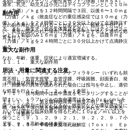
本剤に感性のメチシリン耐性黄色ブドウ球菌（ＭＲＳＡ）。
通常、乳児、幼児又は小児にはテイコプラニンとして１０ｍ
ｇ（力価）／ｋｇを１２時間間隔で３回、以後６〜１０ｍｇ
副作用
（力価）／ｋｇ（敗血症などの重症感染症では１０ｍｇ（力
価）／ｋｇ）を２４時間ごとに３０分以上かけて点滴静注す
次の副作用があらわれることがあるので、観察を十分に行
る。また、新生児（低出生体重児を含む）にはテイコプラニ
い、異常が認められた場合には投与を中止するなど適切な処
ンとして初回のみ１６ｍｇ（力価）／ｋｇを、以後８ｍｇ
置を行うこと。
（力価）／ｋｇを２４時間ごとに３０分以上かけて点滴静注
する。
重大な副作用
なお、年齢、体重、症状により適宜増減する。
１１．１． 重大な副作用
用法・用量に関連する注意
１１．１．１． ショック、アナフィラキシー（いずれも頻
度不明）：気管支痙攣、血管浮腫、呼吸困難、顔面蒼白、発
（用法及び用量に関連する注意）
汗、頻脈等の異常が認められた場合には投与を中止し、適切
な処置を行うこと〔７．３、８．１参照〕。
７．１． 投与期間中は血中濃度をモニタリングすることが
望ましい。トラフレベルの血中濃度は５〜１０μｇ／ｍＬを
１１．１．２． 第８脳神経障害（頻度不明）：眩暈、耳
保つことが投与の目安となるが、敗血症などの重症感染症に
鳴、聴力低下等の第８脳神経障害があらわれることがある
おいては確実な臨床効果を得るために１０μｇ／ｍＬ以上を
〔８．３参照〕。
保つこと〔９．１．２、９．２．１、９．２．２、９．７小
児等、９．８高齢者の項参照〕。
１１．１．３． 中毒性表皮壊死融解症（Ｔｏｘｉｃ Ｅｐ