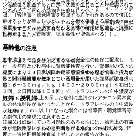
（バンコマイシン）、アムホテリシンＢ、シクロスポリン、
ン塩酸塩と配合すると白濁・沈殿を生じることが確認されて
シスプラチン等）〔９．１．２、９．２．１、９．２．２参
いるので、これらの薬剤とは混注しないこと。
照〕［腎障害・聴覚障害を増強するおそれがあるので併用は
避けることが望ましいが、やむを得ず併用する場合は、血中
１４．２．２． セフォチアムと混合すると、本剤の活性低
濃度をモニタリングするなど安全性の確保に配慮し、慎重に
下を来すことが確認されているので、併用する場合には別々
投与すること（腎障害、聴覚毒性が増強される）］。
に投与すること。
高齢者
その他の注意
血中濃度をモニタリングするなど安全性の確保に配慮し、ま
１５．１． 臨床使用に基づく情報
た、投与前及び投与中に腎機能検査を行い、腎機能の低下の
１５．１．１． 米国において感染性心内膜炎・敗血症及び
程度により、４日目以降の用量を減量するなど慎重に投与す
骨・関節感染症を対象とし、高用量を用いた臨床試験［投与
ること（腎機能が低下している場合が多い）〔７．１参
量：６〜３０ｍｇ／ｋｇ（４００〜２０００ｍｇ）を初日は
照〕。
２回、２日目以降１日１回］で、トラフレベルの血中濃度が
妊婦・授乳婦
６０μｇ／ｍＬ以上を示した症例に血清クレアチニン異常変
動の発現頻度が高かったことから、トラフレベルの血中濃度
が６０μｇ／ｍＬ以上になった場合には腎障害・聴覚障害等
（妊婦）
の副作用の発現に注意すること。
妊婦又は妊娠している可能性のある女性には、治療上の有益
また、トラフレベルの血中濃度が２０μｇ／ｍＬ以上で、軽
性が危険性を上まわると判断される場合にのみ投与するこ
度に一過性肝機能検査値上昇したとの報告がある。
と。