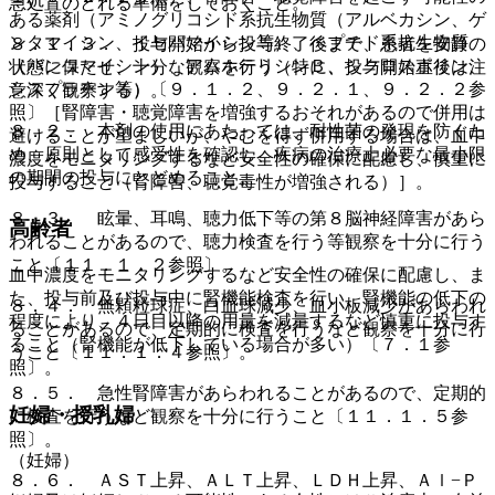
急処置のとれる準備をしておくこと。
ある薬剤（アミノグリコシド系抗生物質（アルベカシン、ゲ
ンタマイシン、イセパマイシン等）、ペプチド系抗生物質
８．１．３． 投与開始から投与終了後まで、患者を安静の
（バンコマイシン）、アムホテリシンＢ、シクロスポリン、
状態に保たせ、十分な観察を行う（特に、投与開始直後は注
シスプラチン等）〔９．１．２、９．２．１、９．２．２参
意深く観察する）。
照〕［腎障害・聴覚障害を増強するおそれがあるので併用は
８．２． 本剤の使用にあたっては、耐性菌の発現を防ぐた
避けることが望ましいが、やむを得ず併用する場合は、血中
め、原則として感受性を確認し、疾病の治療上必要な最小限
濃度をモニタリングするなど安全性の確保に配慮し、慎重に
の期間の投与にとどめること。
投与すること（腎障害、聴覚毒性が増強される）］。
８．３． 眩暈、耳鳴、聴力低下等の第８脳神経障害があら
高齢者
われることがあるので、聴力検査を行う等観察を十分に行う
こと〔１１．１．２参照〕。
血中濃度をモニタリングするなど安全性の確保に配慮し、ま
た、投与前及び投与中に腎機能検査を行い、腎機能の低下の
８．４． 無顆粒球症、白血球減少、血小板減少があらわれ
程度により、４日目以降の用量を減量するなど慎重に投与す
ることがあるので、定期的に検査を行うなど観察を十分に行
ること（腎機能が低下している場合が多い）〔７．１参
うこと〔１１．１．４参照〕。
照〕。
８．５． 急性腎障害があらわれることがあるので、定期的
妊婦・授乳婦
に検査を行うなど観察を十分に行うこと〔１１．１．５参
照〕。
（妊婦）
８．６． ＡＳＴ上昇、ＡＬＴ上昇、ＬＤＨ上昇、Ａｌ−Ｐ