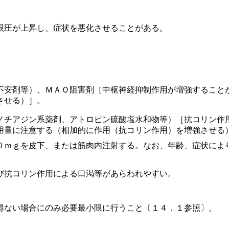
眼圧が上昇し、症状を悪化させることがある。
不安剤等）、ＭＡＯ阻害剤［中枢神経抑制作用が増強すること
させる）］。
ノチアジン系薬剤、アトロピン硫酸塩水和物等）［抗コリン作
用量に注意する（相加的に作用（抗コリン作用）を増強させる
０ｍｇを皮下、または筋肉内注射する。なお、年齢、症状によ
び抗コリン作用による口渇等があらわれやすい。
得ない場合にのみ必要最小限に行うこと〔１４．１参照〕。