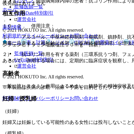
ログイン
９．１．１． 開放隅角緑内障の患者：抗コリン作用により
後発品はありません
監修医師一覧
ホーム
相互作用
UpToDate特別割引
運営会社
１０．２． 併用注意：
薬剤情報
© 2021 HOKUTO Inc. All rights reserved.
利用規約
プライバシーポリシー
お問い合わせ
１）． アルコール、中枢神経抑制剤（催眠剤、鎮静剤、抗
ホーム
表・計算
レジメン
CTCAE
抗菌薬ガイド
E
用量に注意する（相加的に作用（中枢神経抑制作用）を増強
ジフェンヒドラミン塩酸塩注１０ｍｇ「日新」
監修医師一覧
２）． 抗コリン作用を有する薬剤（三環系抗うつ剤、フェ
UpToDate特別割引
あるので、併用する場合には、定期的に臨床症状を観察し、
運営会社
高齢者
© 2021 HOKUTO Inc. All rights reserved.
一般に抗ヒスタミン作用によるめまい、鎮静等の精神症状及
※本製品は疾病の診断・治療・予防を目的としたプログラム
妊婦・授乳婦
利用規約
プライバシーポリシー
お問い合わせ
（妊婦）
妊婦又は妊娠している可能性のある女性には投与しないこと
（授乳婦）