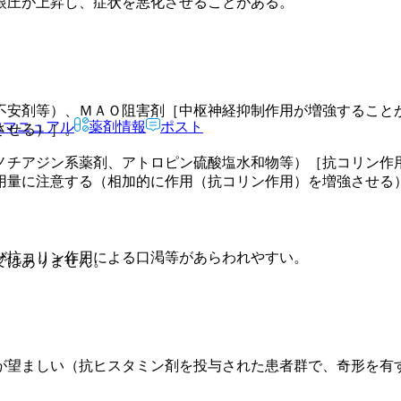
眼圧が上昇し、症状を悪化させることがある。
不安剤等）、ＭＡＯ阻害剤［中枢神経抑制作用が増強すること
Rマニュアル
薬剤情報
ポスト
させる）］。
ノチアジン系薬剤、アトロピン硫酸塩水和物等）［抗コリン作
用量に注意する（相加的に作用（抗コリン作用）を増強させる
び抗コリン作用による口渇等があらわれやすい。
ではありません。
が望ましい（抗ヒスタミン剤を投与された患者群で、奇形を有