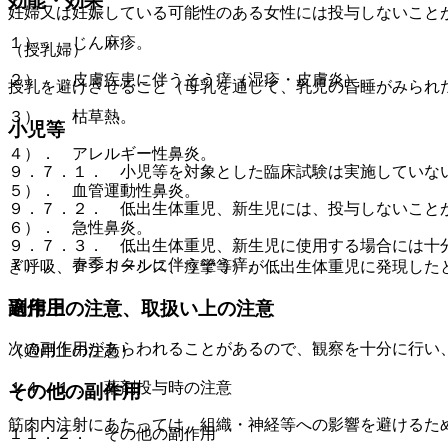
効能・効果
妊婦又は妊娠している可能性のある女性には投与しないこと
１）． じん麻疹。
（授乳婦）
２）． 皮膚疾患に伴うそう痒（湿疹・皮膚炎）。
授乳を避けさせること（母乳を通して、乳児の昏睡がみられ
３）． 枯草熱。
小児等
４）． アレルギー性鼻炎。
９．７．１． 小児等を対象とした臨床試験は実施していな
５）． 血管運動性鼻炎。
９．７．２． 低出生体重児、新生児には、投与しないこと
６）． 急性鼻炎。
９．７．３． 低出生体重児、新生児に使用する場合には十
７）． 春季カタルに伴うそう痒。
ぎ呼吸、アシドーシス、痙攣等）が低出生体重児に発現した
副作用
適用上の注意、取扱い上の注意
次の副作用があらわれることがあるので、観察を十分に行い
（適用上の注意）
１４．１． 薬剤投与時の注意
その他の副作用
筋肉内注射にあたっては、組織・神経等への影響を避けるた
１１．２． その他の副作用