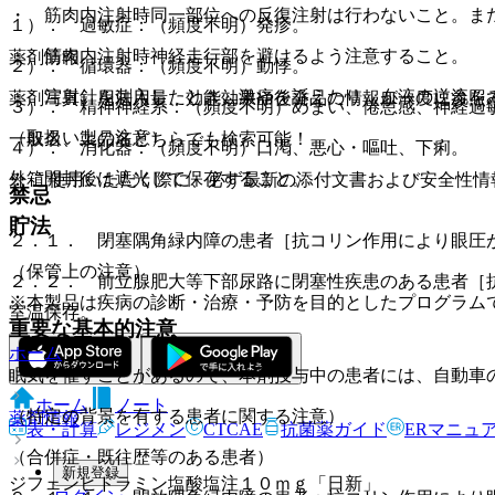
・ 筋肉内注射時同一部位への反復注射は行わないこと。ま
１）． 過敏症：（頻度不明）発疹。
・ 筋肉内注射時神経走行部を避けるよう注意すること。
薬剤情報
２）． 循環器：（頻度不明）動悸。
・ 注射針を刺入したとき、激痛を訴えたり、血液の逆流を
薬剤写真、用法用量、効能効果や後発品の情報が一度に参照
３）． 精神神経系：（頻度不明）めまい、倦怠感、神経過
（取扱い上の注意）
一般名、製品名どちらでも検索可能！
４）． 消化器：（頻度不明）口渇、悪心・嘔吐、下痢。
外箱開封後は遮光して保存すること。
※ ご使用いただく際に、必ず最新の添付文書および安全性情
禁忌
貯法
２．１． 閉塞隅角緑内障の患者［抗コリン作用により眼圧
（保管上の注意）
２．２． 前立腺肥大等下部尿路に閉塞性疾患のある患者［
※本製品は疾病の診断・治療・予防を目的としたプログラム
室温保存。
重要な基本的注意
ホーム
眠気を催すことがあるので、本剤投与中の患者には、自動車
ホーム
ノート
（特定の背景を有する患者に関する注意）
薬剤情報
表・計算
レジメン
CTCAE
抗菌薬ガイド
ERマニュ
（合併症・既往歴等のある患者）
新規登録
ジフェンヒドラミン塩酸塩注１０ｍｇ「日新」