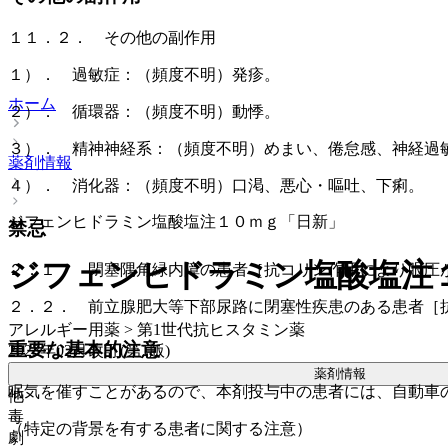
１１．２． その他の副作用
１）． 過敏症：（頻度不明）発疹。
ホーム
２）． 循環器：（頻度不明）動悸。
３）． 精神神経系：（頻度不明）めまい、倦怠感、神経過
薬剤情報
４）． 消化器：（頻度不明）口渇、悪心・嘔吐、下痢。
ジフェンヒドラミン塩酸塩注１０ｍｇ「日新」
禁忌
ジフェンヒドラミン塩酸塩注
２．１． 閉塞隅角緑内障の患者［抗コリン作用により眼圧
２．２． 前立腺肥大等下部尿路に閉塞性疾患のある患者［
アレルギー用薬 > 第1世代抗ヒスタミン薬
重要な基本的注意
2023年02月改訂(第1版)
薬剤情報
眠気を催すことがあるので、本剤投与中の患者には、自動車
他
毒
（特定の背景を有する患者に関する注意）
劇