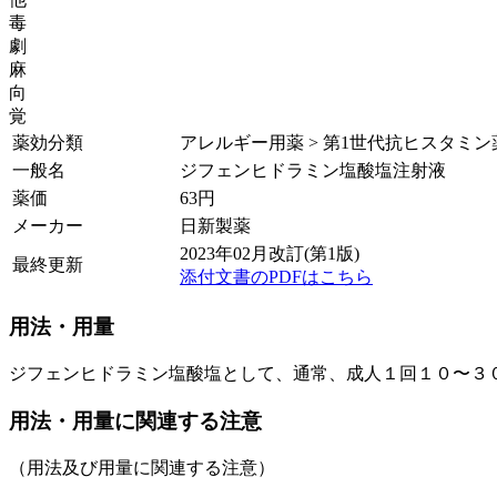
毒
劇
麻
向
覚
薬効分類
アレルギー用薬 > 第1世代抗ヒスタミン
一般名
ジフェンヒドラミン塩酸塩注射液
薬価
63
円
メーカー
日新製薬
2023年02月改訂(第1版)
最終更新
添付文書のPDFはこちら
用法・用量
ジフェンヒドラミン塩酸塩として、通常、成人１回１０〜３
用法・用量に関連する注意
（用法及び用量に関連する注意）