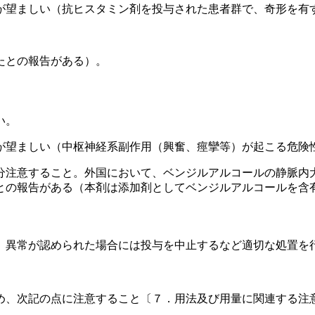
が望ましい（抗ヒスタミン剤を投与された患者群で、奇形を有
たとの報告がある）。
い。
が望ましい（中枢神経系副作用（興奮、痙攣等）が起こる危険
分注意すること。外国において、ベンジルアルコールの静脈内
との報告がある（本剤は添加剤としてベンジルアルコールを含
、異常が認められた場合には投与を中止するなど適切な処置を
め、次記の点に注意すること〔７．用法及び用量に関連する注