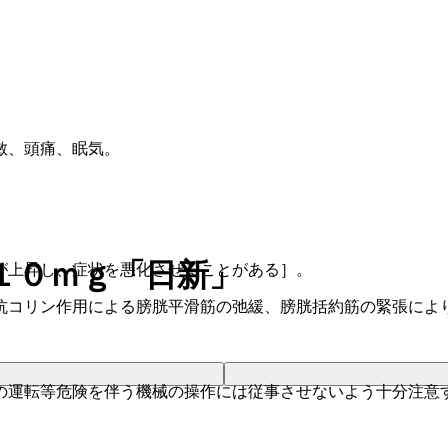
敏、頭痛、眠気。
１０ｍｇ「日新」
が上昇し、症状を悪化させることがある］。
抗コリン作用による膀胱平滑筋の弛緩、膀胱括約筋の緊張によ
の運転等危険を伴う機械の操作には従事させないよう十分注意