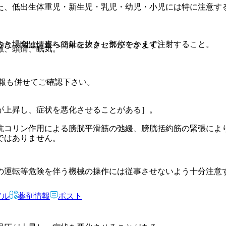
た、低出生体重児・新生児・乳児・幼児・小児には特に注意す
みた場合は、直ちに針を抜き、部位をかえて注射すること。
でき、関連情報へ簡単にアクセスができます。
敏、頭痛、眠気。
報も併せてご確認下さい。
が上昇し、症状を悪化させることがある］。
抗コリン作用による膀胱平滑筋の弛緩、膀胱括約筋の緊張によ
ではありません。
の運転等危険を伴う機械の操作には従事させないよう十分注意
アル
薬剤情報
ポスト