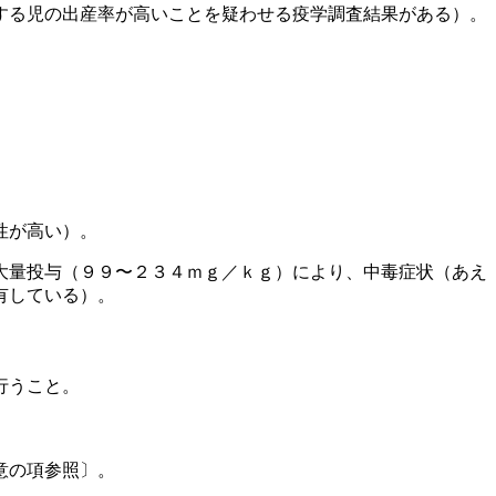
する児の出産率が高いことを疑わせる疫学調査結果がある）。
性が高い）。
大量投与（９９〜２３４ｍｇ／ｋｇ）により、中毒症状（あえ
有している）。
行うこと。
意の項参照〕。