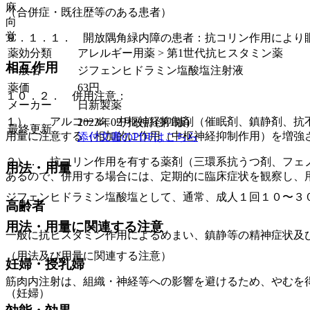
麻
（合併症・既往歴等のある患者）
向
覚
９．１．１． 開放隅角緑内障の患者：抗コリン作用により
薬効分類
アレルギー用薬 > 第1世代抗ヒスタミン薬
相互作用
一般名
ジフェンヒドラミン塩酸塩注射液
薬価
63
円
１０．２． 併用注意：
メーカー
日新製薬
１）． アルコール、中枢神経抑制剤（催眠剤、鎮静剤、抗
2023年02月改訂(第1版)
最終更新
用量に注意する（相加的に作用（中枢神経抑制作用）を増強
添付文書のPDFはこちら
２）． 抗コリン作用を有する薬剤（三環系抗うつ剤、フェ
用法・用量
あるので、併用する場合には、定期的に臨床症状を観察し、
ジフェンヒドラミン塩酸塩として、通常、成人１回１０〜３
高齢者
用法・用量に関連する注意
一般に抗ヒスタミン作用によるめまい、鎮静等の精神症状及
（用法及び用量に関連する注意）
妊婦・授乳婦
筋肉内注射は、組織・神経等への影響を避けるため、やむを
（妊婦）